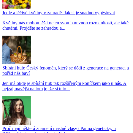
Jedlé a léčivé květiny v zahradě. Jak si je snadno vypěstovat
Květiny nás mohou těšit nejen svou barevnou rozmanitostí, ale také
chutěmi. Projděte se zahradou a...
Sbírání hub: Český fenomén, který se dědí z generace na generaci a
pořád nás baví
Jen málokde je sbírání hub tak rozšířeným koníčkem jako u nás. A
nejzajímavější na tom je, že si tuto...
Proč mají některá znamení mastné vlasy? Panna geneticky, u