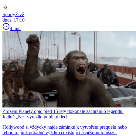
SportyŽivě
dnes, 17:10
4 min
Zrození Planety opic před 15 lety dokonale zachránilo legendu.
Jediné „Ne“ vyrazilo publiku dech
Hollywood si vždycky najde záminku k vytvoření prequelu nebo
rebootu, jímž pořádně vyždímá existující úspěšnou franšízu.