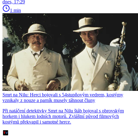
dnes, 17:29
1 min
Smrt na Nilu: Herci bojovali s 54stupňovým vedrem, kostýmy
vznikaly z nouze a parník musely táhnout čluny
Při natáčení detektivky Smrt na Nilu štáb bojoval s obrovským
horkem i hlukem lodních motorů. Zvláštní původ filmových
kostýmů překvapil i samotné herce.