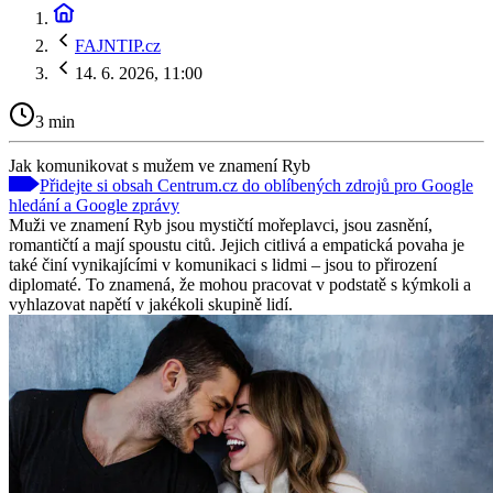
FAJNTIP.cz
14. 6. 2026, 11:00
3 min
Jak komunikovat s mužem ve znamení Ryb
Přidejte si obsah Centrum.cz do oblíbených zdrojů pro Google
hledání a Google zprávy
Muži ve znamení Ryb jsou mystičtí mořeplavci, jsou zasnění,
romantičtí a mají spoustu citů. Jejich citlivá a empatická povaha je
také činí vynikajícími v komunikaci s lidmi – jsou to přirození
diplomaté. To znamená, že mohou pracovat v podstatě s kýmkoli a
vyhlazovat napětí v jakékoli skupině lidí.