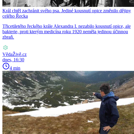
Král chtěl zachránit svého psa. Jediné kousnutí opice změnilo dějiny
celého Řecka
Třicetiletého řeckého krále Alexandra I. nezabilo kousnutí opice, ale
bakterie, proti kterým medicína roku 1920 neměla jedinou účinnou
zbraň.
VědaŽivě.cz
dnes, 16:30
4 min