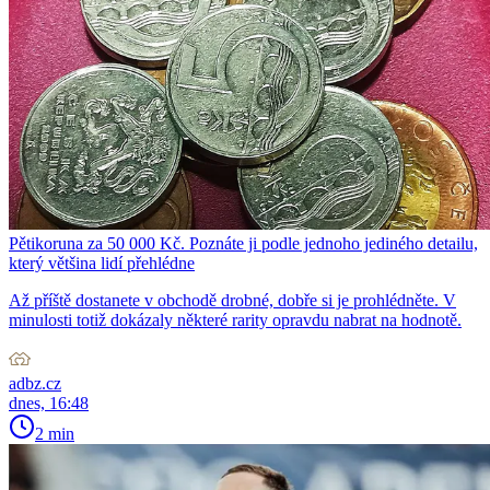
Pětikoruna za 50 000 Kč. Poznáte ji podle jednoho jediného detailu,
který většina lidí přehlédne
Až příště dostanete v obchodě drobné, dobře si je prohlédněte. V
minulosti totiž dokázaly některé rarity opravdu nabrat na hodnotě.
adbz.cz
dnes, 16:48
2 min