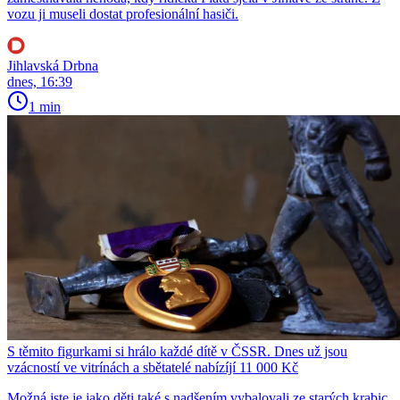
vozu ji museli dostat profesionální hasiči.
Jihlavská Drbna
dnes, 16:39
1 min
S těmito figurkami si hrálo každé dítě v ČSSR. Dnes už jsou
vzácností ve vitrínách a sbětatelé nabízíjí 11 000 Kč
Možná jste je jako děti také s nadšením vybalovali ze starých krabic