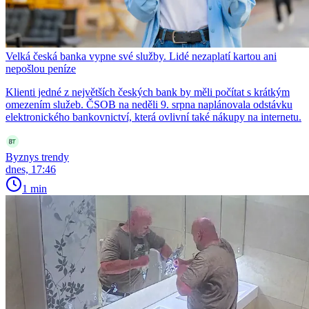
Velká česká banka vypne své služby. Lidé nezaplatí kartou ani
nepošlou peníze
Klienti jedné z největších českých bank by měli počítat s krátkým
omezením služeb. ČSOB na neděli 9. srpna naplánovala odstávku
elektronického bankovnictví, která ovlivní také nákupy na internetu.
Byznys trendy
dnes, 17:46
1 min