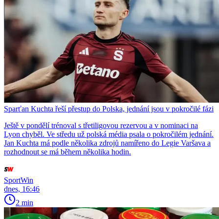
Sparťan Kuchta řeší přestup do Polska, jednání jsou v pokročilé fázi
Ještě v pondělí trénoval s třetiligovou rezervou a v nominaci na
Lyon chyběl. Ve středu už polská média psala o pokročilém jednání.
Jan Kuchta má podle několika zdrojů namířeno do Legie Varšava a
rozhodnout se má během několika hodin.
SportWin
dnes, 16:46
2 min