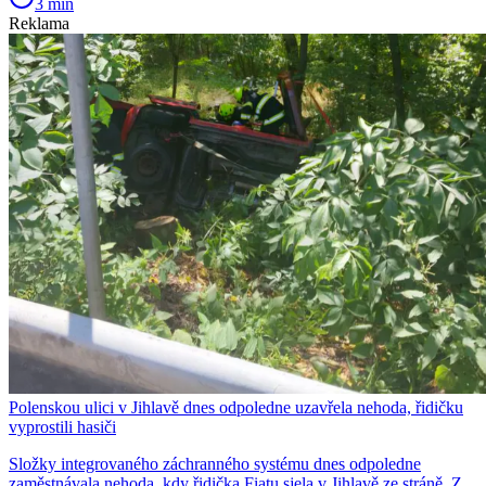
3 min
Reklama
Polenskou ulici v Jihlavě dnes odpoledne uzavřela nehoda, řidičku
vyprostili hasiči
Složky integrovaného záchranného systému dnes odpoledne
zaměstnávala nehoda, kdy řidička Fiatu sjela v Jihlavě ze stráně. Z