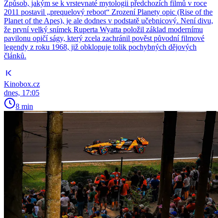
Způsob, jakým se k vrstevnaté mytologii předchozích filmů v roce
2011 postavil „prequelový reboot“ Zrození Planety opic (Rise of the
Planet of the Apes), je ale dodnes v podstatě učebnicový. Není divu,
že první velký snímek Ruperta Wyatta položil základ modernímu
pavilonu opičí ságy, který zcela zachránil pověst původní filmové
legendy z roku 1968, již obklopuje tolik pochybných dějových
článků.
Kinobox.cz
dnes, 17:05
8 min