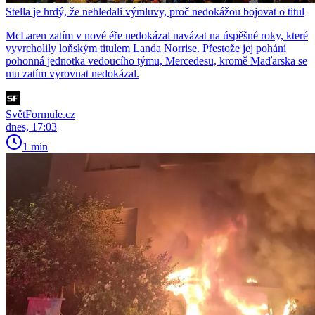
Stella je hrdý, že nehledali výmluvy, proč nedokážou bojovat o titul
McLaren zatím v nové éře nedokázal navázat na úspěšné roky, které
vyvrcholily loňským titulem Landa Norrise. Přestože jej pohání
pohonná jednotka vedoucího týmu, Mercedesu, kromě Maďarska se
mu zatím vyrovnat nedokázal.
SvětFormule.cz
dnes, 17:03
1 min