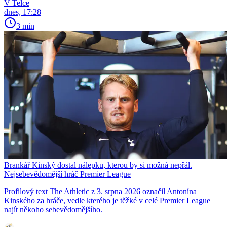
V Telce
dnes, 17:28
3 min
Brankář Kinský dostal nálepku, kterou by si možná nepřál.
Nejsebevědomější hráč Premier League
Profilový text The Athletic z 3. srpna 2026 označil Antonína
Kinského za hráče, vedle kterého je těžké v celé Premier League
najít někoho sebevědomějšího.