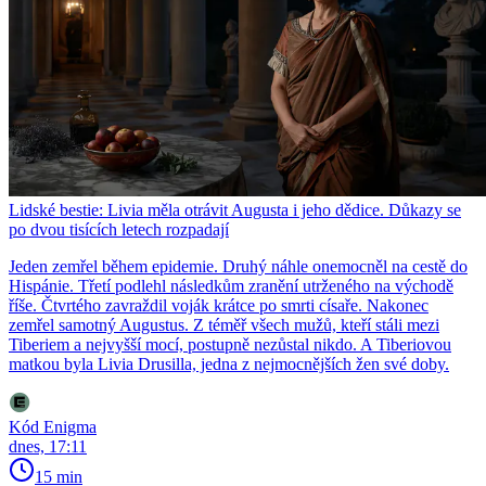
Lidské bestie: Livia měla otrávit Augusta i jeho dědice. Důkazy se
po dvou tisících letech rozpadají
Jeden zemřel během epidemie. Druhý náhle onemocněl na cestě do
Hispánie. Třetí podlehl následkům zranění utrženého na východě
říše. Čtvrtého zavraždil voják krátce po smrti císaře. Nakonec
zemřel samotný Augustus. Z téměř všech mužů, kteří stáli mezi
Tiberiem a nejvyšší mocí, postupně nezůstal nikdo. A Tiberiovou
matkou byla Livia Drusilla, jedna z nejmocnějších žen své doby.
Kód Enigma
dnes, 17:11
15 min