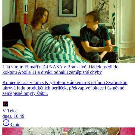
Lítá v tom: Filmaři našli NASA v Bratislavě, Hádek usedl do
kokpitu Apolla 11 a diváci odhalili zeměpisné chyby
Komedie Lítá v tom s Kryštofem Hádkem a Kristínou Svarinskou
ukrývá řadu produkčních perliček, překvapivé lokace i úsměvné
zeměpisné omyly štábu.
V Telce
dnes, 16:49
3 min