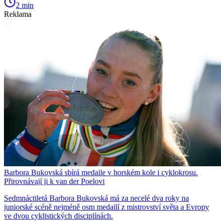
2 min
Reklama
Barbora Bukovská sbírá medaile v horském kole i cyklokrosu.
Přirovnávají ji k van der Poelovi
Sedmnáctiletá Barbora Bukovská má za necelé dva roky na
juniorské scéně nejméně osm medailí z mistrovství světa a Evropy
ve dvou cyklistických disciplínách.