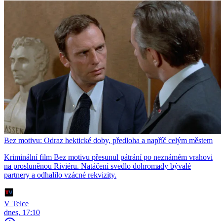
Bez motivu: Odraz hektické doby, předloha a napříč celým městem
Kriminální film Bez motivu přesunul pátrání po neznámém vrahovi
na prosluněnou Riviéru. Natáčení svedlo dohromady bývalé
partnery a odhalilo vzácné rekvizity.
V Telce
dnes, 17:10