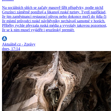
Na sociálních sítích se začaly masově šířit příspěvky, podle nichž
Gruzínci záměrně ponižují a šikanují ruské turisty. Tvrdí například,
že jim zaměstnanci restaurací plivou nebo dokonce močí do jídla či
že místní průvodci ruské návštěvníky nechávají samotné v horách.
Příběhy rychle převzala ruská média a vyvolaly takovou pozornost,
že se k nim musel vyjádřit i gruzínský premiér.
Aktuálně.cz - Zprávy
dnes, 17:14