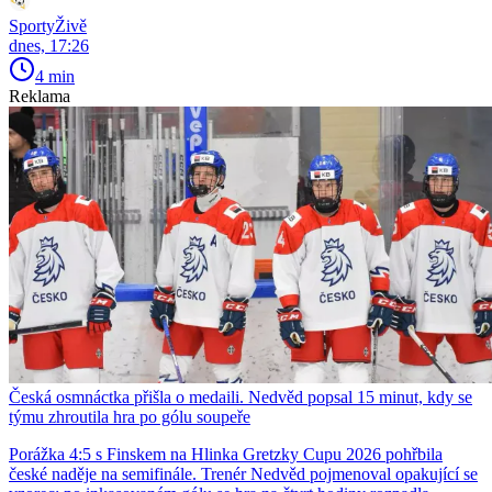
SportyŽivě
dnes, 17:26
4 min
Reklama
Česká osmnáctka přišla o medaili. Nedvěd popsal 15 minut, kdy se
týmu zhroutila hra po gólu soupeře
Porážka 4:5 s Finskem na Hlinka Gretzky Cupu 2026 pohřbila
české naděje na semifinále. Trenér Nedvěd pojmenoval opakující se