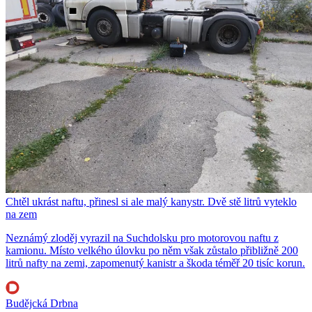
Chtěl ukrást naftu, přinesl si ale malý kanystr. Dvě stě litrů vyteklo
na zem
Neznámý zloděj vyrazil na Suchdolsku pro motorovou naftu z
kamionu. Místo velkého úlovku po něm však zůstalo přibližně 200
litrů nafty na zemi, zapomenutý kanistr a škoda téměř 20 tisíc korun.
Budějcká Drbna