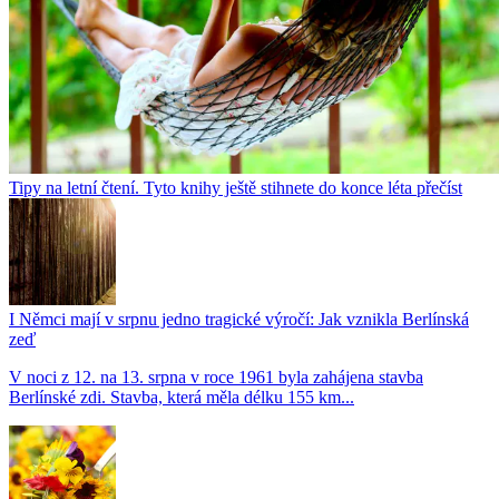
Tipy na letní čtení. Tyto knihy ještě stihnete do konce léta přečíst
I Němci mají v srpnu jedno tragické výročí: Jak vznikla Berlínská
zeď
V noci z 12. na 13. srpna v roce 1961 byla zahájena stavba
Berlínské zdi. Stavba, která měla délku 155 km...