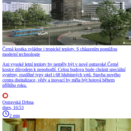
Černá kostka zvládne i tropické teploty. S chlazením pomůžou
moderní technologie
Ani vysoké letní teploty by neměly být v nové ostravské Černé
kostce důvodem k nepohodlí. Celou budovu bude chránit speciální
systémy, rozdílné typy skel i 68 hlubinných vrtů. Stavba nového
centra digitalizace, vědy a inovací by měla být hotová během
příštího roku.
Ostravská Drbna
dnes, 16:53
2 min