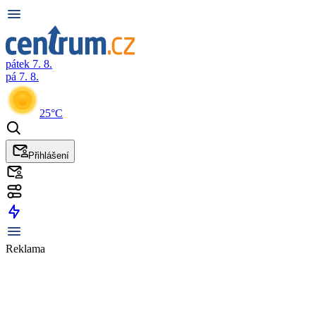
pátek 7. 8.
pá 7. 8.
25°C
Přihlášení
Reklama