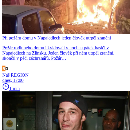
Při požáru domu v Napajedlech jeden člověk utrpěl zranění
Požár rodinného domu likvidovali v noci na pátek hasiči v
Napajedlech na Zlínsku. Jeden člověk při něm utrpěl zranění,
skončil v péči záchranářů. Požár…
Náš REGION
dnes, 17:00
1 min