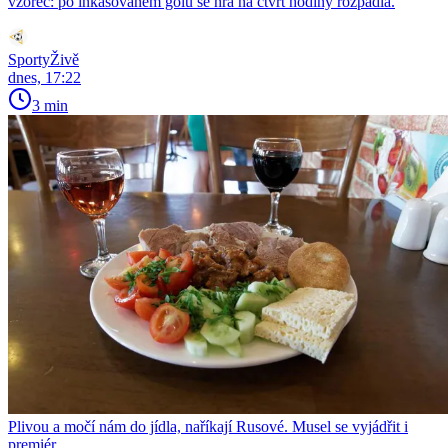
vzorec: po inkasovaném gólu se hra na čtvrt hodiny rozpadla.
SportyŽivě
dnes, 17:22
3 min
Plivou a močí nám do jídla, naříkají Rusové. Musel se vyjádřit i
premiér