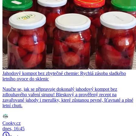
Jahodový kompot bez zbytečné chemie: Rychlá zásoba sladkého
letního ovoce do sklenic
Naučte se, jak se připravuje dokonalý jahodový kompot bez
zdlouhavého vaření sirupu! Bleskový a prověřený recept na
zavařované jahody i meruňky, které zůstanou pevné, šťavnaté a plné
letní chuti.
Cooky.cz
dnes, 16:45