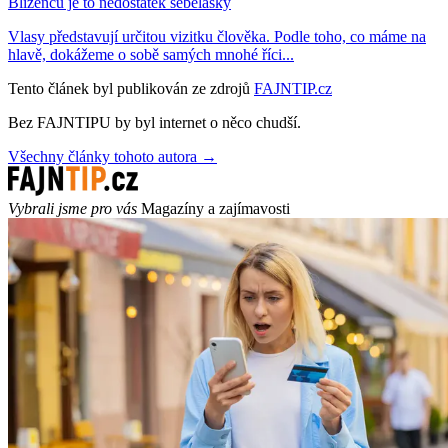
Blíženců je to nedostatek sebelásky
Vlasy představují určitou vizitku člověka. Podle toho, co máme na
hlavě, dokážeme o sobě samých mnohé říci...
Tento článek byl publikován ze zdrojů
FAJNTIP.cz
Bez FAJNTIPU by byl internet o něco chudší.
Všechny články tohoto autora →
Vybrali jsme pro vás
Magazíny a zajímavosti