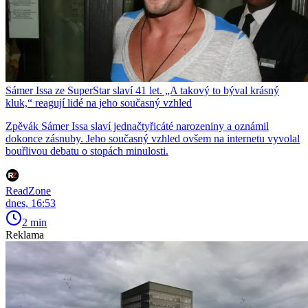
Sámer Issa ze SuperStar slaví 41 let. „A takový to býval krásný
kluk,“ reagují lidé na jeho současný vzhled
Zpěvák Sámer Issa slaví jednačtyřicáté narozeniny a oznámil
dokonce zásnuby. Jeho současný vzhled ovšem na internetu vyvolal
bouřlivou debatu o stopách minulosti.
ReadZone
dnes, 16:53
2 min
Reklama