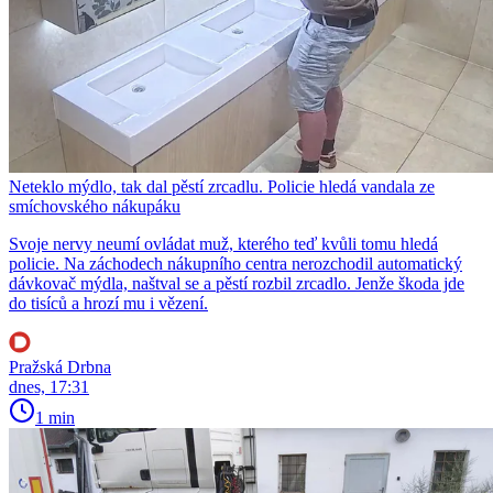
Neteklo mýdlo, tak dal pěstí zrcadlu. Policie hledá vandala ze
smíchovského nákupáku
Svoje nervy neumí ovládat muž, kterého teď kvůli tomu hledá
policie. Na záchodech nákupního centra nerozchodil automatický
dávkovač mýdla, naštval se a pěstí rozbil zrcadlo. Jenže škoda jde
do tisíců a hrozí mu i vězení.
Pražská Drbna
dnes, 17:31
1 min