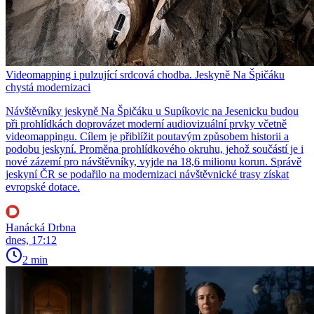
Videomapping i pulzující srdcová chodba. Jeskyně Na Špičáku
chystá modernizaci
Návštěvníky jeskyně Na Špičáku u Supíkovic na Jesenicku budou
při prohlídkách doprovázet moderní audiovizuální prvky včetně
videomappingu. Cílem je přiblížit poutavým způsobem historii a
podobu jeskyní. Proměna prohlídkového okruhu, jehož součástí je i
nové zázemí pro návštěvníky, vyjde na 18,6 milionu korun. Správě
jeskyní ČR se podařilo na modernizaci návštěvnické trasy získat
evropské dotace.
Hanácká Drbna
dnes, 17:12
2 min