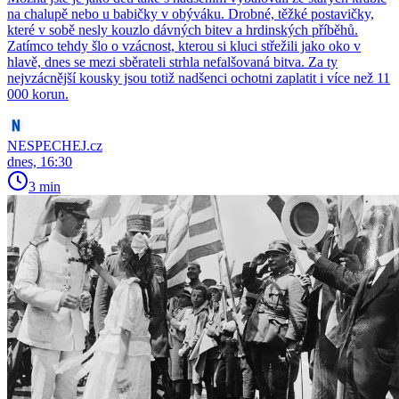
na chalupě nebo u babičky v obýváku. Drobné, těžké postavičky,
které v sobě nesly kouzlo dávných bitev a hrdinských příběhů.
Zatímco tehdy šlo o vzácnost, kterou si kluci střežili jako oko v
hlavě, dnes se mezi sběrateli strhla nefalšovaná bitva. Za ty
nejvzácnější kousky jsou totiž nadšenci ochotni zaplatit i více než 11
000 korun.
NESPECHEJ.cz
dnes, 16:30
3 min