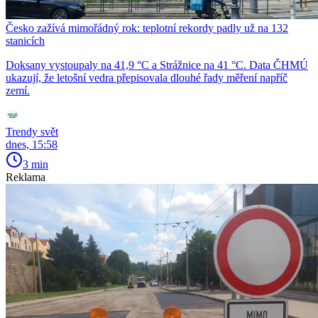
Česko zažívá mimořádný rok: teplotní rekordy padly už na 132
stanicích
Doksany vystoupaly na 41,9 °C a Strážnice na 41 °C. Data ČHMÚ
ukazují, že letošní vedra přepisovala dlouhé řady měření napříč
zemí.
Trendy svět
dnes, 15:58
3 min
Reklama