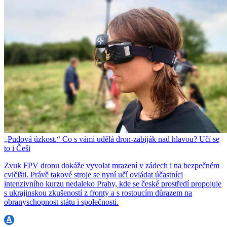
„Pudová úzkost.“ Co s vámi udělá dron-zabiják nad hlavou? Učí se
to i Češi
Zvuk FPV dronu dokáže vyvolat mrazení v zádech i na bezpečném
cvičišti. Právě takové stroje se nyní učí ovládat účastníci
intenzivního kurzu nedaleko Prahy, kde se české prostředí propojuje
s ukrajinskou zkušeností z fronty a s rostoucím důrazem na
obranyschopnost státu i společnosti.