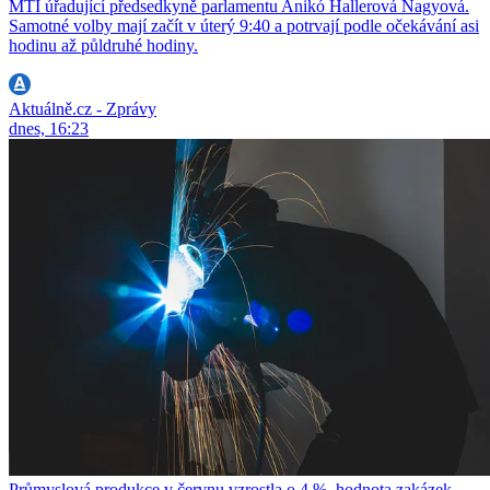
MTI úřadující předsedkyně parlamentu Anikó Hallerová Nagyová.
Samotné volby mají začít v úterý 9:40 a potrvají podle očekávání asi
hodinu až půldruhé hodiny.
Aktuálně.cz - Zprávy
dnes, 16:23
Průmyslová produkce v červnu vzrostla o 4 %, hodnota zakázek