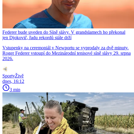
Federer bude uveden do Síně slávy. V grandslamech ho překonal
jen Djokovič, řadu rekordů stále drží
Vstupenky na ceremoniál v Newportu se vyprodaly za dvě minuty.
Roger Federer vstoupí do Mezinárodní tenisové síně slávy 29. srpna
2026.
SportyŽivě
dnes, 16:12
3 min