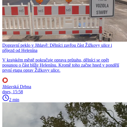
Dopravní peklo v Jihlavě: Dělníci zavřou část Žižkovy ulice i
příjezd od Helenína
V krajském městě pokračuje oprava průtahu, dělníci se opět
posunou o část blíže Helenínu. Kromě toho začne hned v pondělí
první etapa oprav Žižkovy ulice.
Jihlavská Drbna
dnes, 15:58
2 min