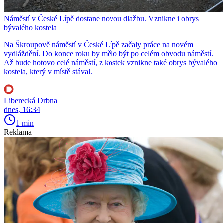
Náměstí v České Lípě dostane novou dlažbu. Vznikne i obrys
bývalého kostela
Na Škroupově náměstí v České Lípě začaly práce na novém
vydláždění. Do konce roku by mělo být po celém obvodu náměstí.
Až bude hotovo celé náměstí, z kostek vznikne také obrys bývalého
kostela, který v místě stával.
Liberecká Drbna
dnes, 16:34
1 min
Reklama