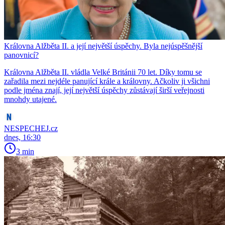
Královna Alžběta II. a její největší úspěchy. Byla nejúspěšnější
panovnicí?
Královna Alžběta II. vládla Velké Británii 70 let. Díky tomu se
zařadila mezi nejdéle panující krále a královny. Ačkoliv ji všichni
podle jména znají, její největší úspěchy zůstávají širší veřejnosti
mnohdy utajené.
NESPECHEJ.cz
dnes, 16:30
3 min