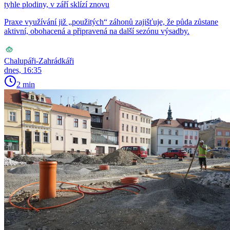
tyhle plodiny, v září sklízí znovu
Praxe využívání již „použitých“ záhonů zajišťuje, že půda zůstane
aktivní, obohacená a připravená na další sezónu výsadby.
Chalupáři-Zahrádkáři
dnes, 16:35
2 min