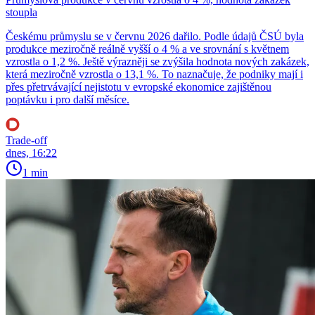
stoupla
Českému průmyslu se v červnu 2026 dařilo. Podle údajů ČSÚ byla
produkce meziročně reálně vyšší o 4 % a ve srovnání s květnem
vzrostla o 1,2 %. Ještě výrazněji se zvýšila hodnota nových zakázek,
která meziročně vzrostla o 13,1 %. To naznačuje, že podniky mají i
přes přetrvávající nejistotu v evropské ekonomice zajištěnou
poptávku i pro další měsíce.
Trade-off
dnes, 16:22
1 min