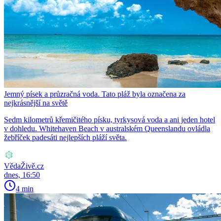
Jemný písek a průzračná voda. Tato pláž byla označena za
nejkrásnější na světě
Sedm kilometrů křemičitého písku, tyrkysová voda a ani jeden hotel
v dohledu. Whitehaven Beach v australském Queenslandu ovládla
žebříček padesáti nejlepších pláží světa.
VědaŽivě.cz
dnes, 16:50
4 min