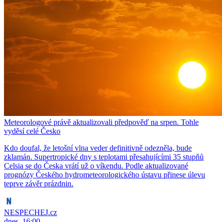
Meteorologové právě aktualizovali předpověď na srpen. Tohle
vyděsí celé Česko
Kdo doufal, že letošní vlna veder definitivně odezněla, bude
zklamán. Supertropické dny s teplotami přesahujícími 35 stupňů
Celsia se do Česka vrátí už o víkendu. Podle aktualizované
prognózy Českého hydrometeorologického ústavu přinese úlevu
teprve závěr prázdnin.
NESPECHEJ.cz
dnes, 16:00