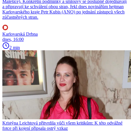
Malešice). Konkrétní podmínky a smlouvy se postupně dojednávají
a připravují ke schválení obou stran, řekl dnes novinářům hejtman
Karlovarského kraje Petr Kubis (ANO) po jednání zástupců všech
zúčastněných stran.
Karlovarská Drbna
dnes, 16:00
2 min
Kristýna Leichtová přitvrdila vůči všem kritikům: K této odvážné
fotce při kojení připsala ostrý vzkaz