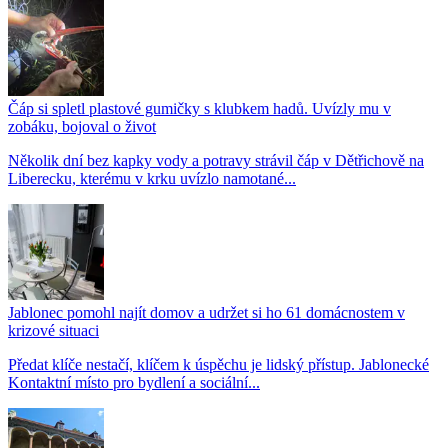
Čáp si spletl plastové gumičky s klubkem hadů. Uvízly mu v
zobáku, bojoval o život
Několik dní bez kapky vody a potravy strávil čáp v Dětřichově na
Liberecku, kterému v krku uvízlo namotané...
Jablonec pomohl najít domov a udržet si ho 61 domácnostem v
krizové situaci
Předat klíče nestačí, klíčem k úspěchu je lidský přístup. Jablonecké
Kontaktní místo pro bydlení a sociální...