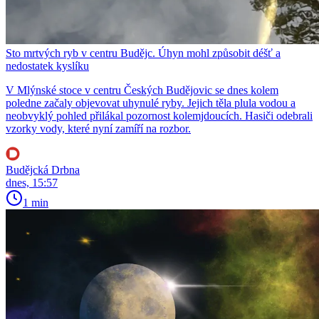
Sto mrtvých ryb v centru Budějc. Úhyn mohl způsobit déšť a
nedostatek kyslíku
V Mlýnské stoce v centru Českých Budějovic se dnes kolem
poledne začaly objevovat uhynulé ryby. Jejich těla plula vodou a
neobvyklý pohled přilákal pozornost kolemjdoucích. Hasiči odebrali
vzorky vody, které nyní zamíří na rozbor.
Budějcká Drbna
dnes, 15:57
1 min