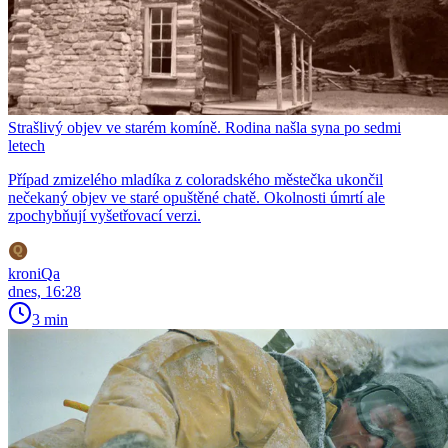
Strašlivý objev ve starém komíně. Rodina našla syna po sedmi
letech
Případ zmizelého mladíka z coloradského městečka ukončil
nečekaný objev ve staré opuštěné chatě. Okolnosti úmrtí ale
zpochybňují vyšetřovací verzi.
kroniQa
dnes, 16:28
3 min