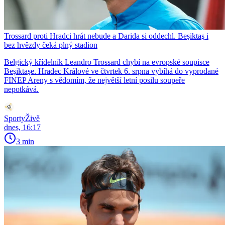
Trossard proti Hradci hrát nebude a Darida si oddechl. Beşiktaş i
bez hvězdy čeká plný stadion
Belgický křídelník Leandro Trossard chybí na evropské soupisce
Beşiktaşe. Hradec Králové ve čtvrtek 6. srpna vybíhá do vyprodané
FINEP Areny s vědomím, že největší letní posilu soupeře
nepotkává.
SportyŽivě
dnes, 16:17
3 min