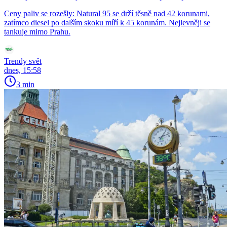
Ceny paliv se rozešly: Natural 95 se drží těsně nad 42 korunami,
zatímco diesel po dalším skoku míří k 45 korunám. Nejlevněji se
tankuje mimo Prahu.
Trendy svět
dnes, 15:58
3 min