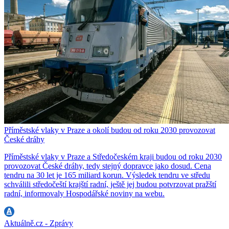
Příměstské vlaky v Praze a okolí budou od roku 2030 provozovat
České dráhy
Příměstské vlaky v Praze a Středočeském kraji budou od roku 2030
provozovat České dráhy, tedy stejný dopravce jako dosud. Cena
tendru na 30 let je 165 miliard korun. Výsledek tendru ve středu
schválili středočeští krajští radní, ještě jej budou potvrzovat pražští
radní, informovaly Hospodářské noviny na webu.
Aktuálně.cz - Zprávy