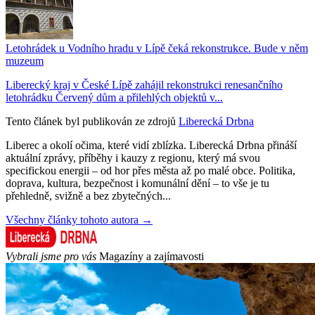
Letohrádek u Vodního hradu v Lípě čeká rekonstrukce. Bude v něm
muzeum
Liberecký kraj v České Lípě zahájil rekonstrukci renesančního
letohrádku Červený dům a přilehlých objektů v...
Tento článek byl publikován ze zdrojů
Liberecká Drbna
Liberec a okolí očima, které vidí zblízka. Liberecká Drbna přináší
aktuální zprávy, příběhy i kauzy z regionu, který má svou
specifickou energii – od hor přes města až po malé obce. Politika,
doprava, kultura, bezpečnost i komunální dění – to vše je tu
přehledně, svižně a bez zbytečných...
Všechny články tohoto autora →
Vybrali jsme pro vás
Magazíny a zajímavosti