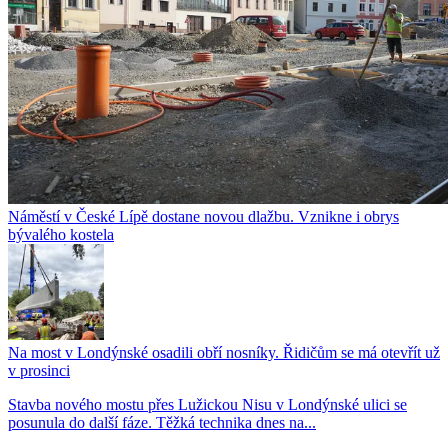
Náměstí v České Lípě dostane novou dlažbu. Vznikne i obrys
bývalého kostela
Na most v Londýnské osadili obří nosníky. Řidičům se má otevřít už
v prosinci
Stavba nového mostu přes Lužickou Nisu v Londýnské ulici se
posunula do další fáze. Těžká technika dnes na...