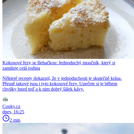
Kokosové řezy se šlehačkou: Jednoduchý moučník, který si
zamiluje celá rodina
Některé recepty dokazují, že v jednoduchosti je skutečně krása.
Přesně takové jsou i tyto kokosové řezy. Upečete si je během
chvilky hned teď a k nim dobrý šálek kávy.
Cooky.cz
dnes, 16:25
2 min