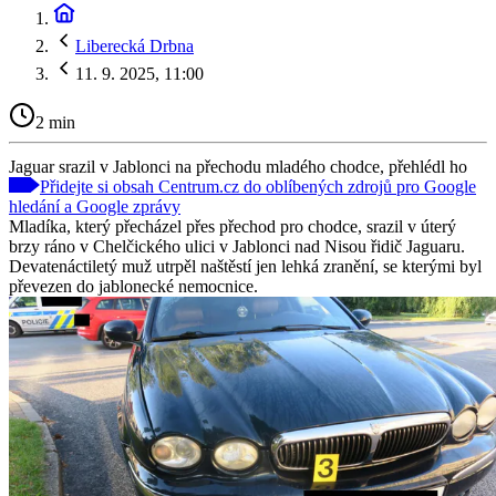
Liberecká Drbna
11. 9. 2025, 11:00
2 min
Jaguar srazil v Jablonci na přechodu mladého chodce, přehlédl ho
Přidejte si obsah Centrum.cz do oblíbených zdrojů pro Google
hledání a Google zprávy
Mladíka, který přecházel přes přechod pro chodce, srazil v úterý
brzy ráno v Chelčického ulici v Jablonci nad Nisou řidič Jaguaru.
Devatenáctiletý muž utrpěl naštěstí jen lehká zranění, se kterými byl
převezen do jablonecké nemocnice.