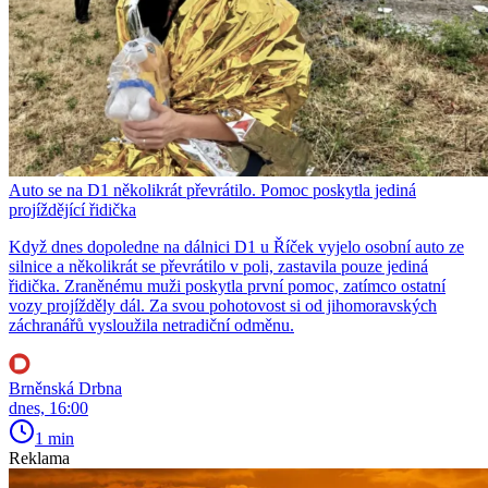
Auto se na D1 několikrát převrátilo. Pomoc poskytla jediná
projíždějící řidička
Když dnes dopoledne na dálnici D1 u Říček vyjelo osobní auto ze
silnice a několikrát se převrátilo v poli, zastavila pouze jediná
řidička. Zraněnému muži poskytla první pomoc, zatímco ostatní
vozy projížděly dál. Za svou pohotovost si od jihomoravských
záchranářů vysloužila netradiční odměnu.
Brněnská Drbna
dnes, 16:00
1 min
Reklama