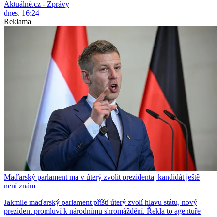
Aktuálně.cz - Zprávy
dnes, 16:24
Reklama
Maďarský parlament má v úterý zvolit prezidenta, kandidát ještě
není znám
Jakmile maďarský parlament příští úterý zvolí hlavu státu, nový
prezident promluví k národnímu shromáždění. Řekla to agentuře