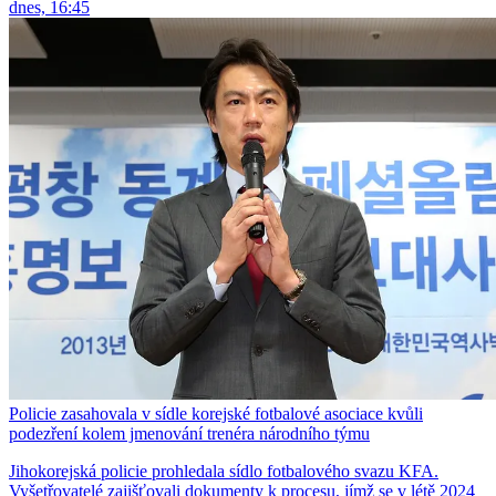
dnes, 16:45
Policie zasahovala v sídle korejské fotbalové asociace kvůli
podezření kolem jmenování trenéra národního týmu
Jihokorejská policie prohledala sídlo fotbalového svazu KFA.
Vyšetřovatelé zajišťovali dokumenty k procesu, jímž se v létě 2024