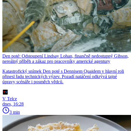
Den poté: Odstoupení Lindsay Lohan, finančně nedostupný Gibson,
nereálný příběh a zákaz pro pracovníky americké agentury
Katastrofický snímek Den poté s Dennisem Quaidem v hlavní roli
přinesl řadu technických výzev. Pozadí natáčení odkrývá tajné
úpravy scénáře i posměch vědců.
V Telce
dnes, 16:28
3 min