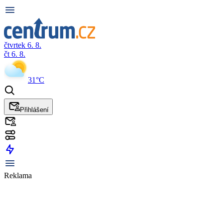
čtvrtek 6. 8.
čt 6. 8.
31°C
Přihlášení
Reklama