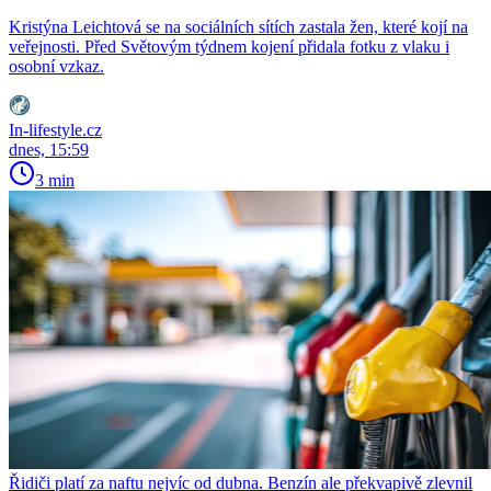
Kristýna Leichtová se na sociálních sítích zastala žen, které kojí na
veřejnosti. Před Světovým týdnem kojení přidala fotku z vlaku i
osobní vzkaz.
In-lifestyle.cz
dnes, 15:59
3 min
Řidiči platí za naftu nejvíc od dubna. Benzín ale překvapivě zlevnil