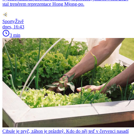
stal trenérem reprezentace Hong Mjong-po.
SportyŽivě
dnes, 16:43
3 min
Cibule je pryč, záhon je prázdný. Kdo do něj teď v červenci nasadí