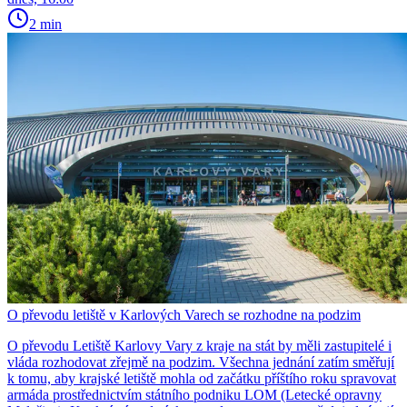
2 min
O převodu letiště v Karlových Varech se rozhodne na podzim
O převodu Letiště Karlovy Vary z kraje na stát by měli zastupitelé i
vláda rozhodovat zřejmě na podzim. Všechna jednání zatím směřují
k tomu, aby krajské letiště mohla od začátku příštího roku spravovat
armáda prostřednictvím státního podniku LOM (Letecké opravny