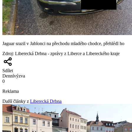
Jaguar srazil v Jablonci na přechodu mladého chodce, přehlédl ho
Zdroj
:
Liberecká Drbna - zprávy z Liberce a Libereckého kraje
Sdílet
Denní
výzva
0
Reklama
Další články z
Liberecká Drbna