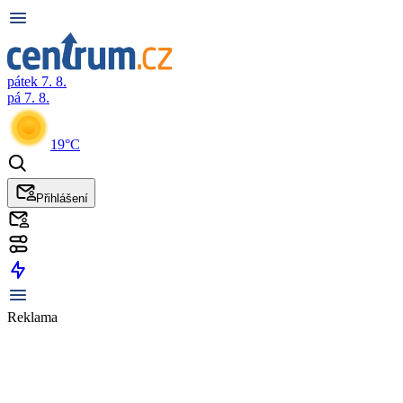
pátek 7. 8.
pá 7. 8.
19°C
Přihlášení
Reklama