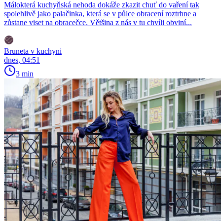
Málokterá kuchyňská nehoda dokáže zkazit chuť do vaření tak
spolehlivě jako palačinka, která se v půlce obracení roztrhne a
zůstane viset na obracečce. Většina z nás v tu chvíli obviní...
Bruneta v kuchyni
dnes, 04:51
3 min