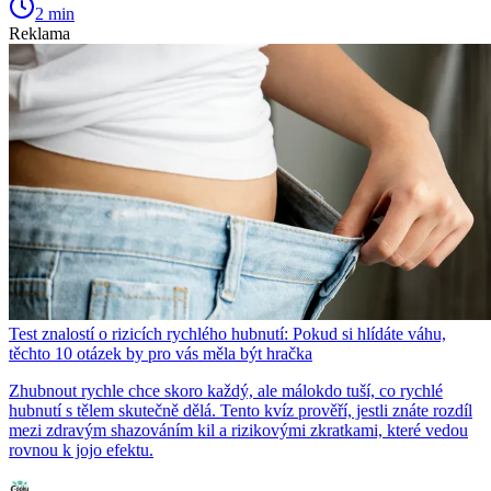
2 min
Reklama
Test znalostí o rizicích rychlého hubnutí: Pokud si hlídáte váhu,
těchto 10 otázek by pro vás měla být hračka
Zhubnout rychle chce skoro každý, ale málokdo tuší, co rychlé
hubnutí s tělem skutečně dělá. Tento kvíz prověří, jestli znáte rozdíl
mezi zdravým shazováním kil a rizikovými zkratkami, které vedou
rovnou k jojo efektu.