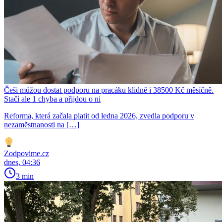
Češi můžou dostat podporu na pracáku klidně i 38500 Kč měsíčně.
Stačí ale 1 chyba a přijdou o ni
Reforma, která začala platit od ledna 2026, zvedla podporu v
nezaměstnanosti na […]
Zodpovime.cz
dnes, 04:36
3 min