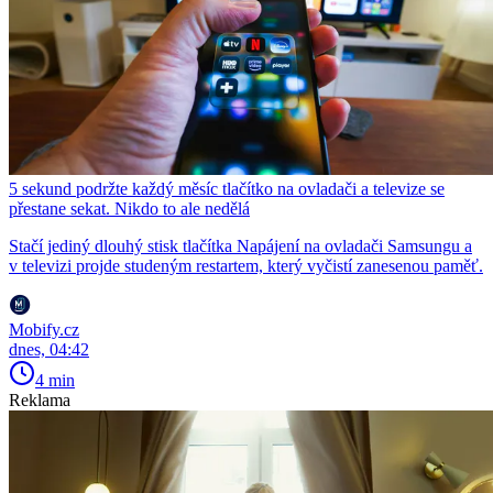
5 sekund podržte každý měsíc tlačítko na ovladači a televize se
přestane sekat. Nikdo to ale nedělá
Stačí jediný dlouhý stisk tlačítka Napájení na ovladači Samsungu a
v televizi projde studeným restartem, který vyčistí zanesenou paměť.
Mobify.cz
dnes, 04:42
4 min
Reklama