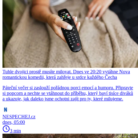
Tuhle dvojici prostě musíte milovat. Dnes ve 20:20 vytáhne Nova
romantickou komedii, která zahřeje u srdce každého Čecha
Páteční večer si zaslouží pořádnou porci emocí a humoru. Připravte
si popcorn a nechte se vtáhnout do příběhu, který baví tisíce diváků
a ukazuje, jak daleko jsme ochotni zajít pro ty, které milujeme.
NESPECHEJ.cz
dnes, 05:00
3 min