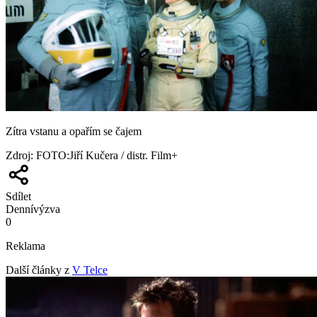
Zítra vstanu a opařím se čajem
Zdroj
:
FOTO:Jiří Kučera / distr. Film+
Sdílet
Denní
výzva
0
Reklama
Další články z
V Telce