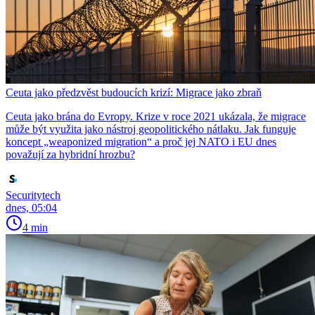
Ceuta jako předzvěst budoucích krizí: Migrace jako zbraň
Ceuta jako brána do Evropy. Krize v roce 2021 ukázala, že migrace
může být využita jako nástroj geopolitického nátlaku. Jak funguje
koncept „weaponized migration“ a proč jej NATO i EU dnes
považují za hybridní hrozbu?
Securitytech
dnes, 05:04
4 min