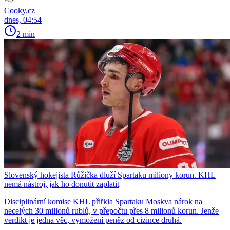
Cooky.cz
dnes, 04:54
2 min
Slovenský hokejista Růžička dluží Spartaku miliony korun. KHL
nemá nástroj, jak ho donutit zaplatit
Disciplinární komise KHL přiřkla Spartaku Moskva nárok na
necelých 30 milionů rublů, v přepočtu přes 8 milionů korun. Jenže
verdikt je jedna věc, vymožení peněz od cizince druhá.