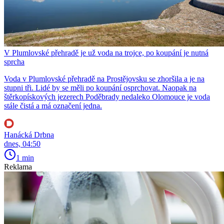
V Plumlovské přehradě je už voda na trojce, po koupání je nutná
sprcha
Voda v Plumlovské přehradě na Prostějovsku se zhoršila a je na
stupni tři. Lidé by se měli po koupání osprchovat. Naopak na
štěrkopískových jezerech Poděbrady nedaleko Olomouce je voda
stále čistá a má označení jedna.
Hanácká Drbna
dnes, 04:50
1 min
Reklama