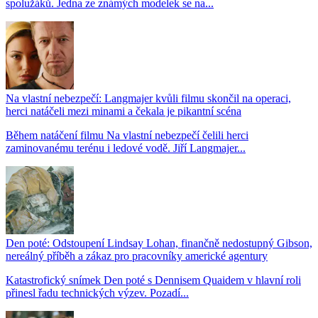
spolužáků. Jedna ze známých modelek se na...
Na vlastní nebezpečí: Langmajer kvůli filmu skončil na operaci,
herci natáčeli mezi minami a čekala je pikantní scéna
Během natáčení filmu Na vlastní nebezpečí čelili herci
zaminovanému terénu i ledové vodě. Jiří Langmajer...
Den poté: Odstoupení Lindsay Lohan, finančně nedostupný Gibson,
nereálný příběh a zákaz pro pracovníky americké agentury
Katastrofický snímek Den poté s Dennisem Quaidem v hlavní roli
přinesl řadu technických výzev. Pozadí...