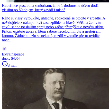
Kadeřnice prozradila seniorkám: tahle 1 drobnost u účesu dodá
vlasům po 60 objem, který zavidí i mladé
Ráno si vlasy vyfoukáte, uhladíte, spokojeně se otočíte v zrcadle. A
než dojdete z nákupu, leží zase zplihle na hlavě. Většina žen v tu
chvíli sáhne po dalším spreji nebo začne přemýšlet o novém střihu.
Přitom existuje úprava, která zabere necelou minutu a nestojí ani
korunu. Žádné kouzlo se nekoná, rozdíl v zrcadle přesto uvidíte
hned.
ExtraInspirace
dnes, 04:34
3 min