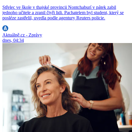
Střelec ve škole v thajské provincii Nontchaburí v pátek zabil
jednoho učitele a zranil čtyři lidi. Pachatelem byl student, který se
posléze zastřelil, uvedla podle agentury Reuters policie.
Aktuálně.cz - Zprávy
dnes, 04:34