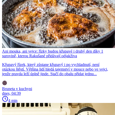
Ani mouka, ani vejce: řízky budou křupavé i druhý den díky 1
surovině, kterou Rakušané přidávají odjakživa
Křupavý řízek, který zůstane křupavý i po vychladnutí, není
otázkou štěstí. Většina lidí hledá tajemství v mouce nebo ve vejci,
jenže pravda leží úplně jinde. Stačí do obalu přidat jednu...
Bruneta v kuchyni
dnes, 04:39
4 min