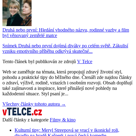
Druhá nebo první: Hledání vhodného názvu, rodinné vazby a film
byl věnovaný zemřelé matce
Snímek Druhá nebo první dojímá diváky po celém světě. Zákulisí
vzniku emotivního příběhu odkrývá skutečné...
Tento článek byl publikován ze zdrojů
V Telce
Web se zaměřuje na témata, která propojují zdravý životní styl,
pohodu a praktické tipy do běžného dne. Čtenáři zde najdou články
o zdraví, výživě, rodině, vztazích i osobním rozvoji. Obsah doplňují
také zajímavosti a inspirace, které přinášejí nové pohledy na
každodenní situace. Styl psaní je...
Všechny články tohoto autora →
Další články z kategorie
Filmy & kino
Kulturní tipy: Meryl Streepová se vrací v ikonické roli,
divadlo na hradě Kašperk i nová česká komedie