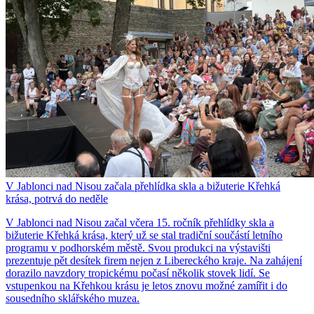
V Jablonci nad Nisou začala přehlídka skla a bižuterie Křehká
krása, potrvá do neděle
V Jablonci nad Nisou začal včera 15. ročník přehlídky skla a
bižuterie Křehká krása, který už se stal tradiční součástí letního
programu v podhorském městě. Svou produkci na výstavišti
prezentuje pět desítek firem nejen z Libereckého kraje. Na zahájení
dorazilo navzdory tropickému počasí několik stovek lidí. Se
vstupenkou na Křehkou krásu je letos znovu možné zamířit i do
sousedního sklářského muzea.