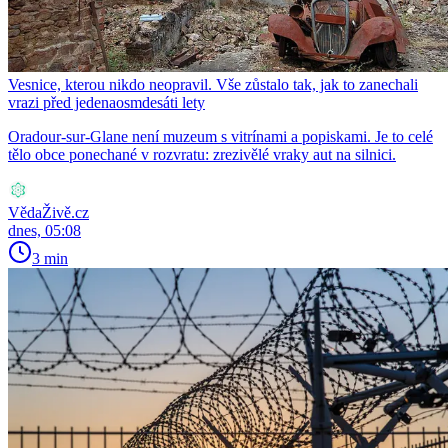
Vesnice, kterou nikdo neopravil. Vše zůstalo tak, jak to zanechali
vrazi před jedenaosmdesáti lety
Oradour-sur-Glane není muzeum s vitrínami a popiskami. Je to celé
tělo obce ponechané v rozvratu: zrezivělé vraky aut na silnici.
VědaŽivě.cz
dnes, 05:08
3 min