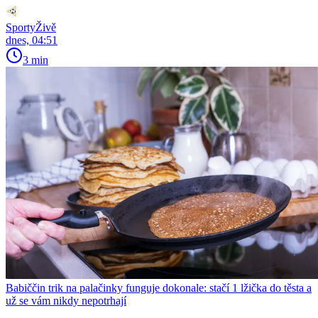
SportyŽivě
dnes, 04:51
3 min
Babiččin trik na palačinky funguje dokonale: stačí 1 lžička do těsta a
už se vám nikdy nepotrhají