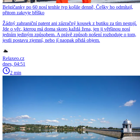
Belgičanky po 60 nosí tenhle typ košile denně, Češky ho odmítají,
přitom zakryje bříško
Žádný zahraniční patent ani zázračný kousek z butiku za tím nestojí.
Jde o věc, kterou má doma skoro každá žena, jen ji většinou nosí
jedním jediným způsobem. A právě způsob nošení rozhoduje o tom,
jestli postavu zjemní, nebo jí naopak přidá objem.
Relaxeo.cz
dnes, 04:51
2 min