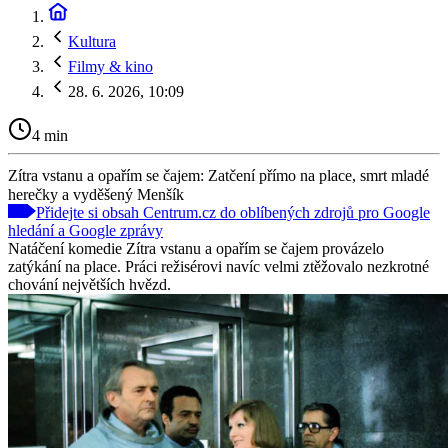
Kultura
Filmy & kino
28. 6. 2026, 10:09
4 min
Zítra vstanu a opařím se čajem: Zatčení přímo na place, smrt mladé
herečky a vyděšený Menšík
Přidejte si obsah Centrum.cz do oblíbených zdrojů pro Google
hledání a Google zprávy
Natáčení komedie Zítra vstanu a opařím se čajem provázelo
zatýkání na place. Práci režisérovi navíc velmi ztěžovalo nezkrotné
chování největších hvězd.