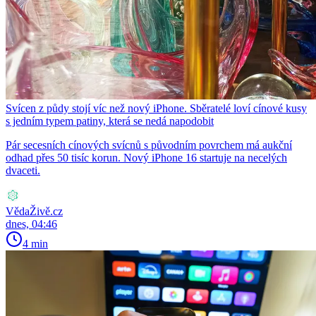
Svícen z půdy stojí víc než nový iPhone. Sběratelé loví cínové kusy
s jedním typem patiny, která se nedá napodobit
Pár secesních cínových svícnů s původním povrchem má aukční
odhad přes 50 tisíc korun. Nový iPhone 16 startuje na necelých
dvaceti.
VědaŽivě.cz
dnes, 04:46
4 min