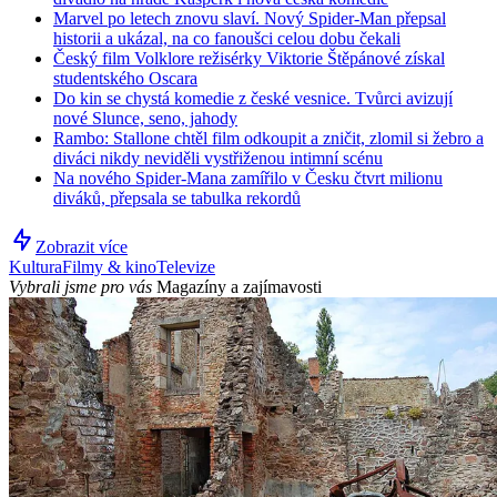
Marvel po letech znovu slaví. Nový Spider-Man přepsal
historii a ukázal, na co fanoušci celou dobu čekali
Český film Volklore režisérky Viktorie Štěpánové získal
studentského Oscara
Do kin se chystá komedie z české vesnice. Tvůrci avizují
nové Slunce, seno, jahody
Rambo: Stallone chtěl film odkoupit a zničit, zlomil si žebro a
diváci nikdy neviděli vystřiženou intimní scénu
Na nového Spider-Mana zamířilo v Česku čtvrt milionu
diváků, přepsala se tabulka rekordů
Zobrazit více
Kultura
Filmy & kino
Televize
Vybrali jsme pro vás
Magazíny a zajímavosti