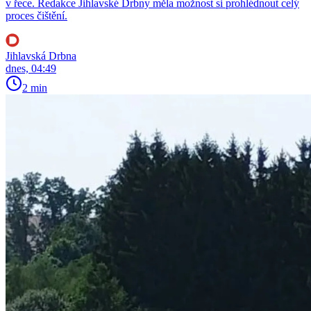
v řece. Redakce Jihlavské Drbny měla možnost si prohlédnout celý
proces čištění.
Jihlavská Drbna
dnes, 04:49
2 min