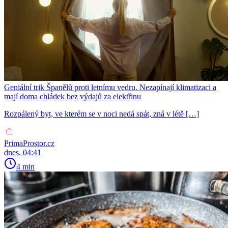
Geniální trik Španělů proti letnímu vedru. Nezapínají klimatizaci a
mají doma chládek bez výdajů za elektřinu
Rozpálený byt, ve kterém se v noci nedá spát, zná v létě […]
PrimaProstor.cz
dnes, 04:41
4 min