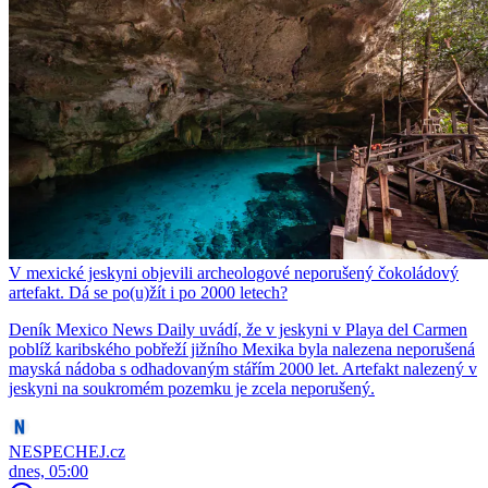
V mexické jeskyni objevili archeologové neporušený čokoládový
artefakt. Dá se po(u)žít i po 2000 letech?
Deník Mexico News Daily uvádí, že v jeskyni v Playa del Carmen
poblíž karibského pobřeží jižního Mexika byla nalezena neporušená
mayská nádoba s odhadovaným stářím 2000 let. Artefakt nalezený v
jeskyni na soukromém pozemku je zcela neporušený.
NESPECHEJ.cz
dnes, 05:00