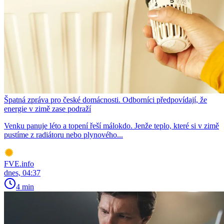
Špatná zpráva pro české domácnosti. Odborníci předpovídají, že
energie v zimě zase podraží
Venku panuje léto a topení řeší málokdo. Jenže teplo, které si v zimě
pustíme z radiátoru nebo plynového...
FVE.info
dnes, 04:37
4 min