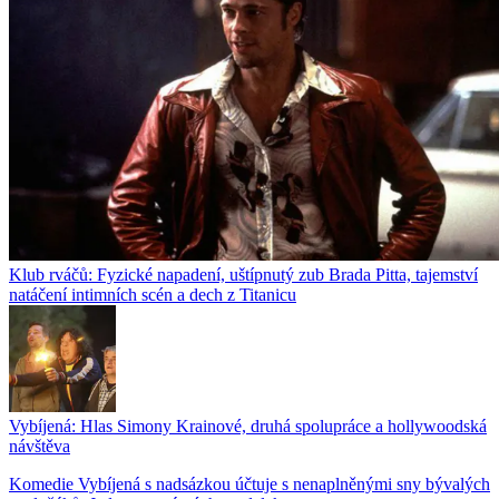
Klub rváčů: Fyzické napadení, uštípnutý zub Brada Pitta, tajemství
natáčení intimních scén a dech z Titanicu
Vybíjená: Hlas Simony Krainové, druhá spolupráce a hollywoodská
návštěva
Komedie Vybíjená s nadsázkou účtuje s nenaplněnými sny bývalých