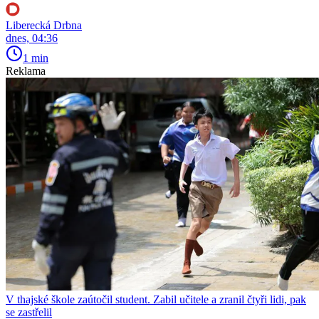
Liberecká Drbna
dnes, 04:36
1 min
Reklama
V thajské škole zaútočil student. Zabil učitele a zranil čtyři lidi, pak
se zastřelil