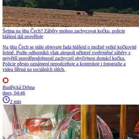
Šelma na jihu Čech? Záběry mohou zachycovat kočku, policie
hlášení dál prověřuje
Na jihu Čech se stále objevuje řada hlášení o možné velké kočkovité
šelmě. Podle odborníků však alespoň některé zveřejněné záběry s
největší pravděpodobností zachycují obyčejnou domácí kočku.
Policie přesto oznámení nepodceňuje a kontroluje i fotografie a
videa šířená na sociálních sítích.
Budějcká Drbna
dnes, 04:46
2 min