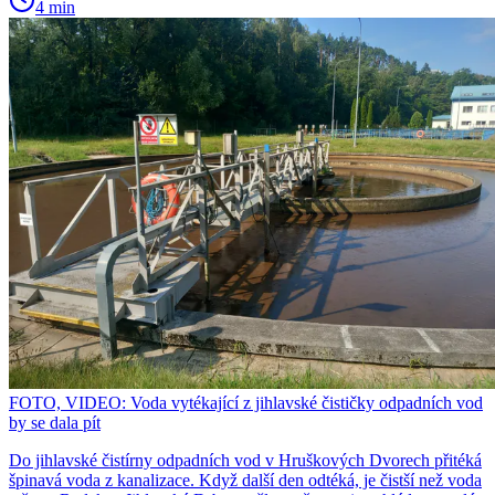
4 min
FOTO, VIDEO: Voda vytékající z jihlavské čističky odpadních vod
by se dala pít
Do jihlavské čistírny odpadních vod v Hruškových Dvorech přitéká
špinavá voda z kanalizace. Když další den odtéká, je čistší než voda