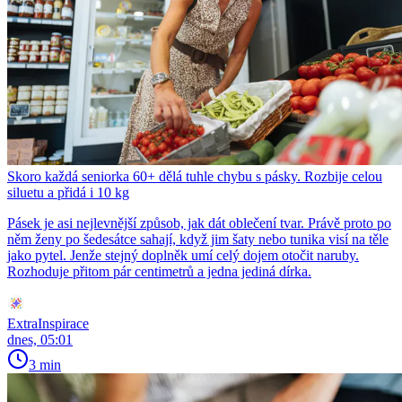
Skoro každá seniorka 60+ dělá tuhle chybu s pásky. Rozbije celou
siluetu a přidá i 10 kg
Pásek je asi nejlevnější způsob, jak dát oblečení tvar. Právě proto po
něm ženy po šedesátce sahají, když jim šaty nebo tunika visí na těle
jako pytel. Jenže stejný doplněk umí celý dojem otočit naruby.
Rozhoduje přitom pár centimetrů a jedna jediná dírka.
ExtraInspirace
dnes, 05:01
3 min