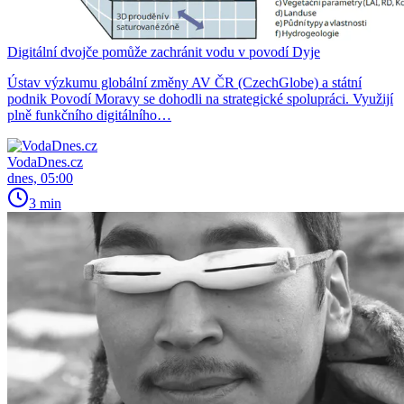
Digitální dvojče pomůže zachránit vodu v povodí Dyje
Ústav výzkumu globální změny AV ČR (CzechGlobe) a státní
podnik Povodí Moravy se dohodli na strategické spolupráci. Využijí
plně funkčního digitálního…
VodaDnes.cz
dnes, 05:00
3 min