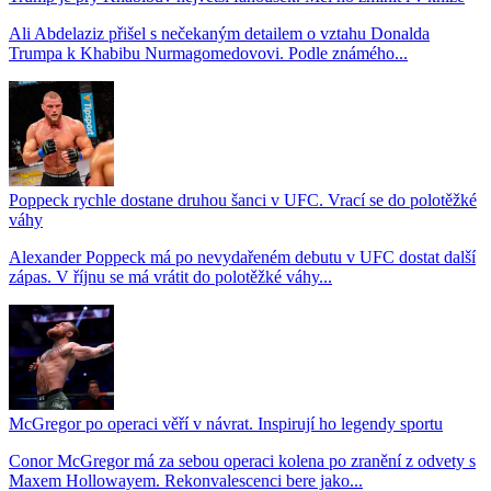
Ali Abdelaziz přišel s nečekaným detailem o vztahu Donalda
Trumpa k Khabibu Nurmagomedovovi. Podle známého...
Poppeck rychle dostane druhou šanci v UFC. Vrací se do polotěžké
váhy
Alexander Poppeck má po nevydařeném debutu v UFC dostat další
zápas. V říjnu se má vrátit do polotěžké váhy...
McGregor po operaci věří v návrat. Inspirují ho legendy sportu
Conor McGregor má za sebou operaci kolena po zranění z odvety s
Maxem Hollowayem. Rekonvalescenci bere jako...