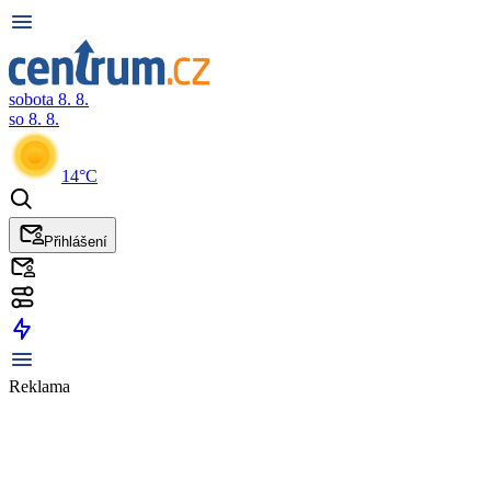
sobota 8. 8.
so 8. 8.
14°C
Přihlášení
Reklama