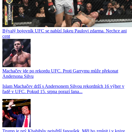
Bývalý bojovník UFC se nabízí Jakeu Paulovi zdarma. Nechce ani
cent
Machačev jde po rekordu UFC. Proti Garrymu může překonat
Andersona Silvu
Islam Machačev drží s Andersonem Silvou rekordních 16 výher v
řadě v UFC. Pokud 15. srpna porazí Iana...
Trump je prý Khabibův největší fanoušek. Měl ho zmínit i v knize