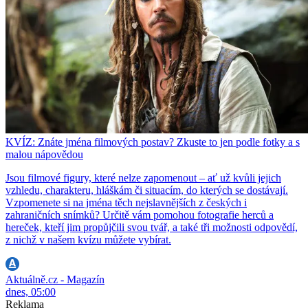
KVÍZ: Znáte jména filmových postav? Zkuste to jen podle fotky a s
malou nápovědou
Jsou filmové figury, které nelze zapomenout – ať už kvůli jejich
vzhledu, charakteru, hláškám či situacím, do kterých se dostávají.
Vzpomenete si na jména těch nejslavnějších z českých i
zahraničních snímků? Určitě vám pomohou fotografie herců a
hereček, kteří jim propůjčili svou tvář, a také tři možnosti odpovědí,
z nichž v našem kvízu můžete vybírat.
Aktuálně.cz - Magazín
dnes, 05:00
Reklama