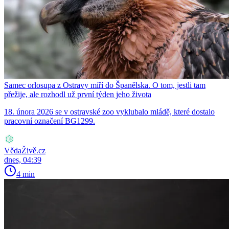
Samec orlosupa z Ostravy míří do Španělska. O tom, jestli tam
přežije, ale rozhodl už první týden jeho života
18. února 2026 se v ostravské zoo vyklubalo mládě, které dostalo
pracovní označení BG1299.
VědaŽivě.cz
dnes, 04:39
4 min