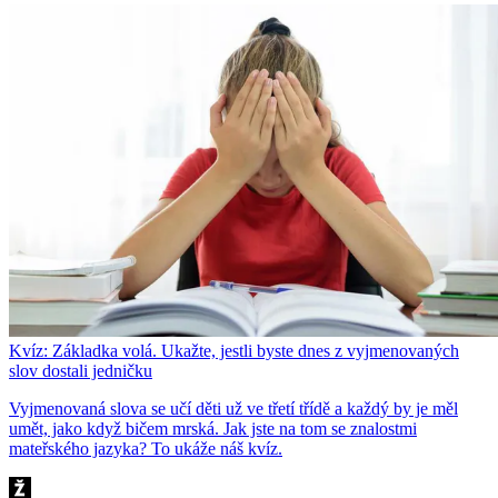
Kvíz: Základka volá. Ukažte, jestli byste dnes z vyjmenovaných
slov dostali jedničku
Vyjmenovaná slova se učí děti už ve třetí třídě a každý by je měl
umět, jako když bičem mrská. Jak jste na tom se znalostmi
mateřského jazyka? To ukáže náš kvíz.