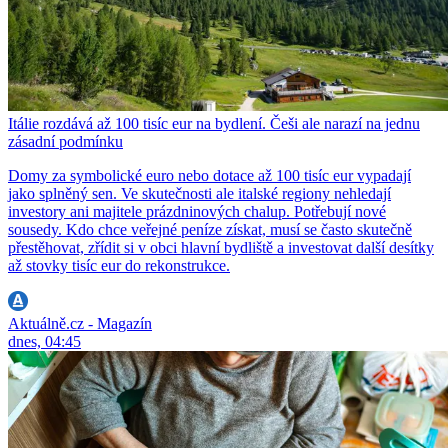
Itálie rozdává až 100 tisíc eur na bydlení. Češi ale narazí na jednu
zásadní podmínku
Domy za symbolické euro nebo dotace až 100 tisíc eur vypadají
jako splněný sen. Ve skutečnosti ale italské regiony nehledají
investory ani majitele prázdninových chalup. Potřebují nové
sousedy. Kdo chce veřejné peníze získat, musí se často skutečně
přestěhovat, zřídit si v obci hlavní bydliště a investovat další desítky
až stovky tisíc eur do rekonstrukce.
Aktuálně.cz - Magazín
dnes, 04:45