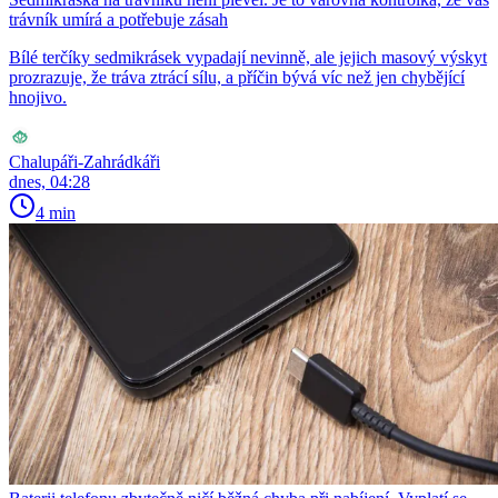
trávník umírá a potřebuje zásah
Bílé terčíky sedmikrásek vypadají nevinně, ale jejich masový výskyt
prozrazuje, že tráva ztrácí sílu, a příčin bývá víc než jen chybějící
hnojivo.
Chalupáři-Zahrádkáři
dnes, 04:28
4 min