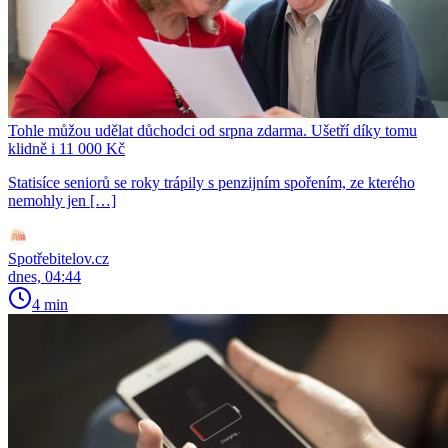
Tohle můžou udělat důchodci od srpna zdarma. Ušetří díky tomu
klidně i 11 000 Kč
Statisíce seniorů se roky trápily s penzijním spořením, ze kterého
nemohly jen […]
Spotřebitelov.cz
dnes, 04:44
4 min