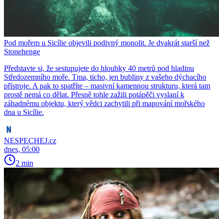
Pod mořem u Sicílie objevili podivný monolit. Je dvakrát starší než
Stonehenge
Představte si, že sestupujete do hloubky 40 metrů pod hladinu
Středozemního moře. Tma, ticho, jen bubliny z vašeho dýchacího
přístroje. A pak to spatříte – masivní kamennou strukturu, která tam
prostě nemá co dělat. Přesně tohle zažili potápěči vyslaní k
záhadnému objektu, který vědci zachytili při mapování mořského
dna u Sicílie.
NESPECHEJ.cz
dnes, 05:00
2 min