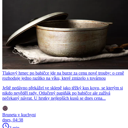
Tlakový hrnec po babičce jde na burze za cenu nové trouby: o ceně
rozhoduje jedno razítko na víku, které zmizelo s továrnou
Ještě nedávno překážel ve sklepě jako těžký kus kovu, se kterým si
nikdo nevěděl rady. Otlučený papiňák po babičce ale zažívá
nečekaný návrat. U hrstky nejlepších kusů se dnes cena...
Bruneta v kuchyni
dnes, 04:38
3 min