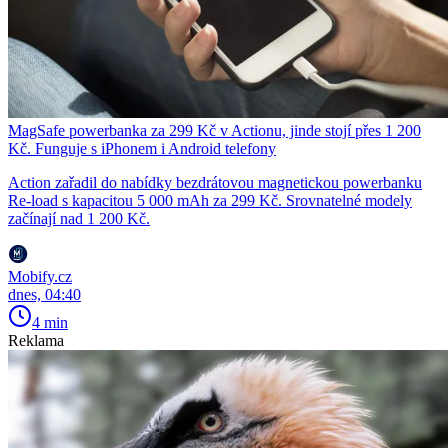
MagSafe powerbanka za 299 Kč v Actionu, jinde stojí přes 1 200
Kč. Funguje s iPhonem i Android telefony
Action zařadil do nabídky bezdrátovou magnetickou powerbanku
Re-load s kapacitou 5 000 mAh za 299 Kč. Srovnatelné modely
začínají nad 1 200 Kč.
Mobify.cz
dnes, 04:40
4 min
Reklama