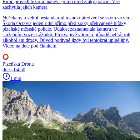
Řidič provedl bizarní manévr přímo před zraky policie. Vše
zachytila jejich kamera
Nečekaný a velmi nestandardní manévr předvedl se svým vozem
Škoda Octavia jeden řidič přímo před zraky překvapené hlídky
plzeňské městské policie. Událost zaznamenala kamera ve
služebním voze strážníků. Překvapivě v tomto případě nehrál roli
alkohol ani drogy. Důvod podivné jízdy byl tentokrát úplně jiný.
Video najdete pod článkem.
Plzeňská Drbna
dnes, 04:50
1 min