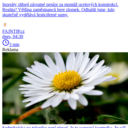
Inzeráty slibují závratné peníze za montáž ocelových konstrukcí.
Realita? Většina zaměstnanců bere zlomek. Odhalili jsme, kdo
skutečně vydělává šesticiferné sumy.
FAJNTIP.cz
dnes, 04:30
3 min
Reklama
Sedmikráska na trávníku není plevel. Je to varovná kontrolka, že váš