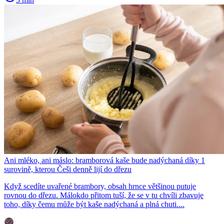
Ani mléko, ani máslo: bramborová kaše bude nadýchaná díky 1
surovině, kterou Češi denně lijí do dřezu
Když scedíte uvařené brambory, obsah hrnce většinou putuje
rovnou do dřezu. Málokdo přitom tuší, že se v tu chvíli zbavuje
toho, díky čemu může být kaše nadýchaná a plná chuti....