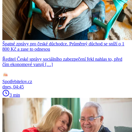
Špatné zprávy pro české důchodce. Průměrný důchod se sníží o 1
800 Kč a zase to odnesou
Ředitel České správy sociálního zabezpečení řekl nahlas to, před
čím ekonomové varují […]
Spotřebitelov.cz
dnes, 04:45
3 min