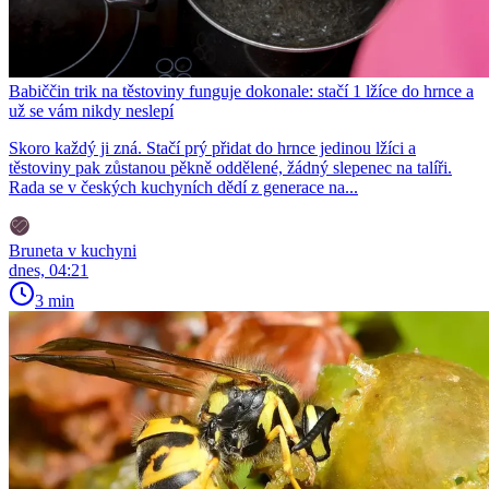
Babiččin trik na těstoviny funguje dokonale: stačí 1 lžíce do hrnce a
už se vám nikdy neslepí
Skoro každý ji zná. Stačí prý přidat do hrnce jedinou lžíci a
těstoviny pak zůstanou pěkně oddělené, žádný slepenec na talíři.
Rada se v českých kuchyních dědí z generace na...
Bruneta v kuchyni
dnes, 04:21
3 min