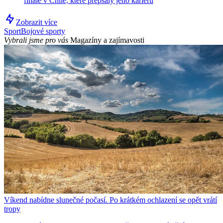
finále v Chile, které přepsaly jeho kariéru
Zobrazit více
Sport
Bojové sporty
Vybrali jsme pro vás
Magazíny a zajímavosti
Víkend nabídne slunečné počasí. Po krátkém ochlazení se opět vrátí
tropy