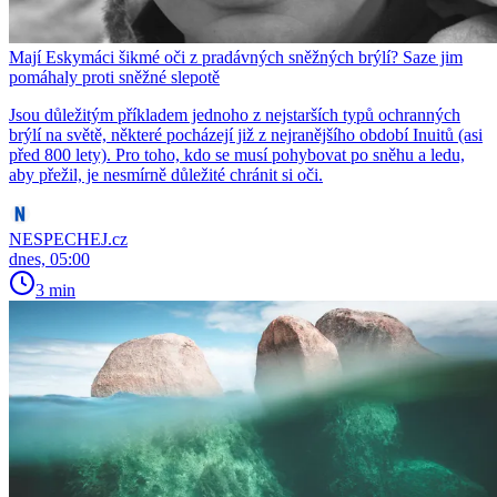
Mají Eskymáci šikmé oči z pradávných sněžných brýlí? Saze jim
pomáhaly proti sněžné slepotě
Jsou důležitým příkladem jednoho z nejstarších typů ochranných
brýlí na světě, některé pocházejí již z nejranějšího období Inuitů (asi
před 800 lety). Pro toho, kdo se musí pohybovat po sněhu a ledu,
aby přežil, je nesmírně důležité chránit si oči.
NESPECHEJ.cz
dnes, 05:00
3 min