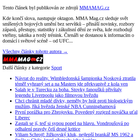
Tento článek byl publikován ze zdrojů
MMAMAG.cz
Kde končí slova, nastupuje oktagon. MMA Mag.cz sleduje svět
smíšených bojových umění bez servítků – přináší novinky, rozbory
zápasů, přestupy, statistiky i zákulisní dění ze světa, kde rozhodují
vteřiny, taktika a tvrdý trénink. Čtenáři se dostanou k informacím o
domácí i světové scéně – od UFC...
Všechny články tohoto autora →
Další články z kategorie
Sport
Návrat do reality. Wimbledonská šampionka Nosková ztratila
téměř vyhraný set a na Masters jde překvapivě z kola ven
Salah je v Turecku za boha. Stovky fanoušků přivítaly
legendu Liverpoolu jako filmovou hvězdu
Chci chránit mladé dívky, neměly by hrát proti biologickým
mužům, říká hvězda ženské NBA Cunninghamová
První porážka pro Zbrojovku. Povedený rozjezd nováčka uťal
Liberec
Zastali se jí, teď si sypou popel na hlavu. Vondroušová po
odhalení pravdy čelí drsné kritice
Viliam Schrojf: žižkovský kluk, nejlepší brankář MS 1962 a