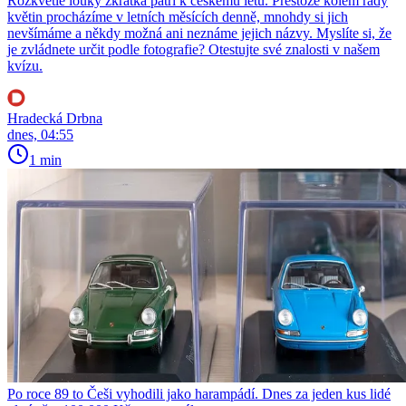
Rozkvetlé louky zkrátka patří k českému létu. Přestože kolem řady
květin procházíme v letních měsících denně, mnohdy si jich
nevšímáme a někdy možná ani neznáme jejich názvy. Myslíte si, že
je zvládnete určit podle fotografie? Otestujte své znalosti v našem
kvízu.
Hradecká Drbna
dnes, 04:55
1 min
Po roce 89 to Češi vyhodili jako harampádí. Dnes za jeden kus lidé