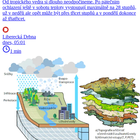
Od tropického vedra si dlouho neodpočineme. Po pátečním
ochlazení ještě v sobotu teploty vystoupají maximálně na 28 stupňů,
už v neděli ale opět může být přes třicet stupňů a v pondělí dokonce
až třiatřicet.
Liberecká Drbna
dnes, 05:01
1 min