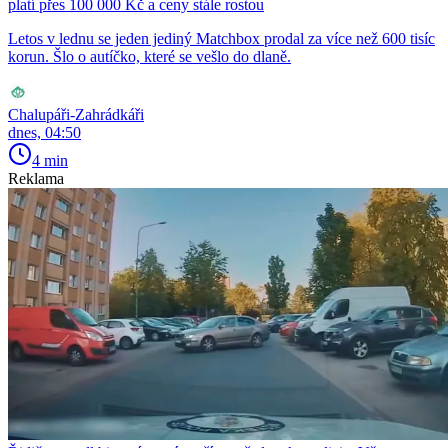
platí přes 100 000 Kč a ceny stále rostou
Letos v lednu se jeden jediný Matchbox prodal za více než 600 tisíc
korun. Šlo o autíčko, které se vešlo do dlaně.
Chalupáři-Zahrádkáři
dnes, 04:50
4 min
Reklama