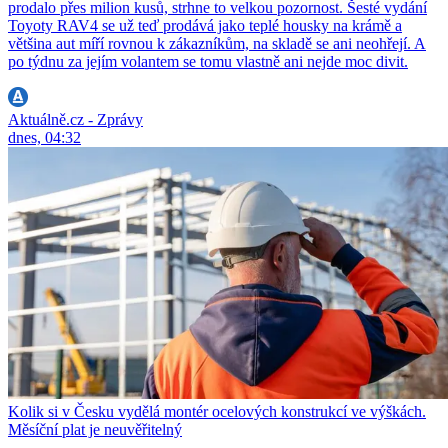
prodalo přes milion kusů, strhne to velkou pozornost. Šesté vydání
Toyoty RAV4 se už teď prodává jako teplé housky na krámě a
většina aut míří rovnou k zákazníkům, na skladě se ani neohřejí. A
po týdnu za jejím volantem se tomu vlastně ani nejde moc divit.
Aktuálně.cz - Zprávy
dnes, 04:32
Kolik si v Česku vydělá montér ocelových konstrukcí ve výškách.
Měsíční plat je neuvěřitelný