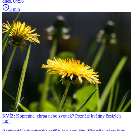
dnes, 04:56
3 min
KVÍZ: Kopretina, chrpa nebo zvonek? Poznáte květiny českých
luk?