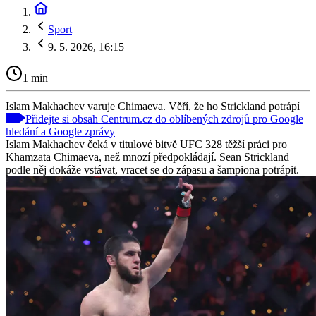
Sport
9. 5. 2026, 16:15
1 min
Islam Makhachev varuje Chimaeva. Věří, že ho Strickland potrápí
Přidejte si obsah Centrum.cz do oblíbených zdrojů pro Google
hledání a Google zprávy
Islam Makhachev čeká v titulové bitvě UFC 328 těžší práci pro
Khamzata Chimaeva, než mnozí předpokládají. Sean Strickland
podle něj dokáže vstávat, vracet se do zápasu a šampiona potrápit.