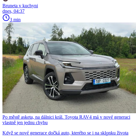
Bruneta v kuchyni
dnes, 04:37
3 min
Po městě asketa, na dálnici král. Toyota RAV4 má v nové generaci
vlastně jen jednu chybu
Když se nové generace dočká auto, kterého se i na sklonku života