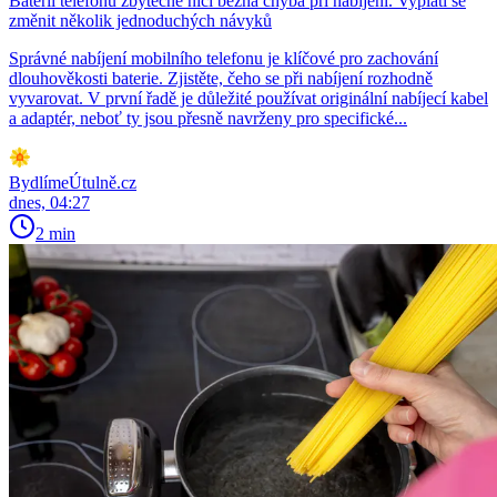
Baterii telefonu zbytečně ničí běžná chyba při nabíjení. Vyplatí se
změnit několik jednoduchých návyků
Správné nabíjení mobilního telefonu je klíčové pro zachování
dlouhověkosti baterie. Zjistěte, čeho se při nabíjení rozhodně
vyvarovat. V první řadě je důležité používat originální nabíjecí kabel
a adaptér, neboť ty jsou přesně navrženy pro specifické...
BydlímeÚtulně.cz
dnes, 04:27
2 min