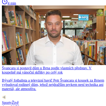
4 min
Švancara si postavil dům u Brna podle vlastních představ. V
koupelně má vánoční skřítky po celý rok
Bývalý fotbalista a televizní bavič Petr Švancara si kousek za Brnem
vybudoval rodinný dům, jehož nejdražším prvkem není technika ani
materiál, ale atmosféra.
SportyŽivě