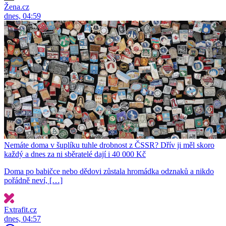
Žena.cz
dnes, 04:59
Nemáte doma v šuplíku tuhle drobnost z ČSSR? Dřív ji měl skoro
každý a dnes za ni sběratelé dají i 40 000 Kč
Doma po babičce nebo dědovi zůstala hromádka odznaků a nikdo
pořádně neví, […]
Extrafit.cz
dnes, 04:57