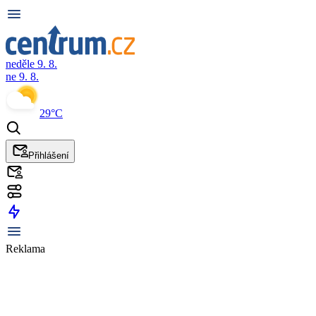
neděle 9. 8.
ne 9. 8.
29°C
Přihlášení
Reklama