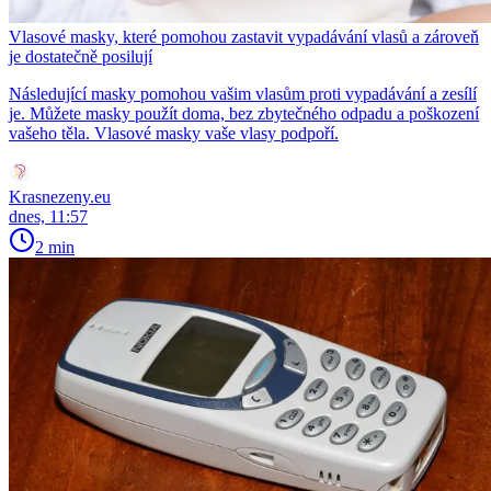
Vlasové masky, které pomohou zastavit vypadávání vlasů a zároveň
je dostatečně posilují
Následující masky pomohou vašim vlasům proti vypadávání a zesílí
je. Můžete masky použít doma, bez zbytečného odpadu a poškození
vašeho těla. Vlasové masky vaše vlasy podpoří.
Krasnezeny.eu
dnes, 11:57
2 min