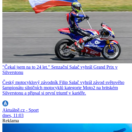
"Čekal jsem na to 24 let." Senzační Salač vyhrál Grand Prix v
Silverstonu
Český motocyklový závodník Filip Salač vyhrál závod světového
šampionátu silničních motocyklů kategorie Moto2 na britském
Silverstonu a připsal si první triumf v kariéře.
Aktuálně.cz - Sport
dnes, 11:03
Reklama