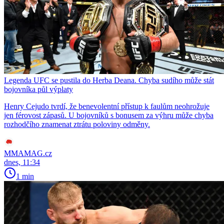
Legenda UFC se pustila do Herba Deana. Chyba sudího může stát
bojovníka půl výplaty
Henry Cejudo tvrdí, že benevolentní přístup k faulům neohrožuje
jen férovost zápasů. U bojovníků s bonusem za výhru může chyba
rozhodčího znamenat ztrátu poloviny odměny.
MMAMAG.cz
dnes, 11:34
1 min