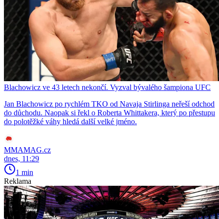
Blachowicz ve 43 letech nekončí. Vyzval bývalého šampiona UFC
Jan Blachowicz po rychlém TKO od Navaja Stirlinga neřeší odchod
do důchodu. Naopak si řekl o Roberta Whittakera, který po přestupu
do polotěžké váhy hledá další velké jméno.
MMAMAG.cz
dnes, 11:29
1 min
Reklama