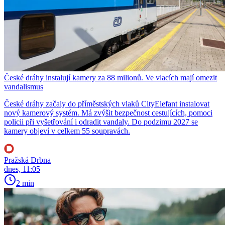
České dráhy instalují kamery za 88 milionů. Ve vlacích mají omezit
vandalismus
České dráhy začaly do příměstských vlaků CityElefant instalovat
nový kamerový systém. Má zvýšit bezpečnost cestujících, pomoci
policii při vyšetřování i odradit vandaly. Do podzimu 2027 se
kamery objeví v celkem 55 soupravách.
Pražská Drbna
dnes, 11:05
2 min