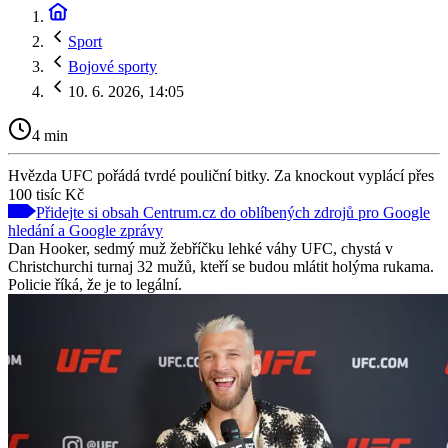
Sport
Bojové sporty
10. 6. 2026, 14:05
4 min
Hvězda UFC pořádá tvrdé pouliční bitky. Za knockout vyplácí přes
100 tisíc Kč
Přidejte si obsah Centrum.cz do oblíbených zdrojů pro Google
hledání a Google zprávy
Dan Hooker, sedmý muž žebříčku lehké váhy UFC, chystá v
Christchurchi turnaj 32 mužů, kteří se budou mlátit holýma rukama.
Policie říká, že je to legální.