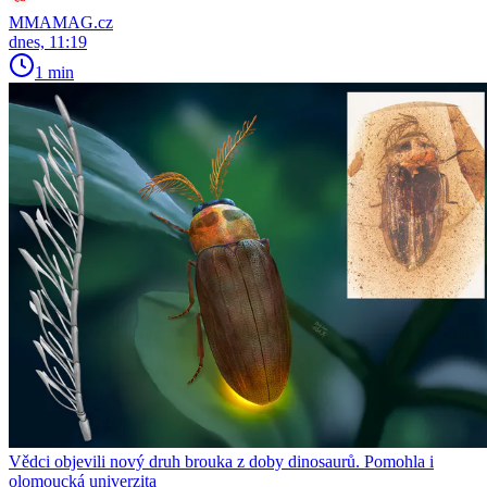
MMAMAG.cz
dnes, 11:19
1 min
Vědci objevili nový druh brouka z doby dinosaurů. Pomohla i
olomoucká univerzita