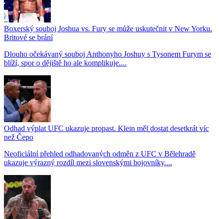
Boxerský souboj Joshua vs. Fury se může uskutečnit v New Yorku.
Britové se brání
Dlouho očekávaný souboj Anthonyho Joshuy s Tysonem Furym se
blíží, spor o dějiště ho ale komplikuje....
Odhad výplat UFC ukazuje propast. Klein měl dostat desetkrát víc
než Čepo
Neoficiální přehled odhadovaných odměn z UFC v Bělehradě
ukazuje výrazný rozdíl mezi slovenskými bojovníky....