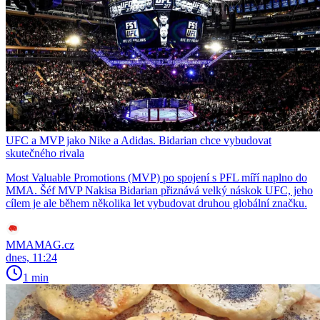
UFC a MVP jako Nike a Adidas. Bidarian chce vybudovat
skutečného rivala
Most Valuable Promotions (MVP) po spojení s PFL míří naplno do
MMA. Šéf MVP Nakisa Bidarian přiznává velký náskok UFC, jeho
cílem je ale během několika let vybudovat druhou globální značku.
MMAMAG.cz
dnes, 11:24
1 min