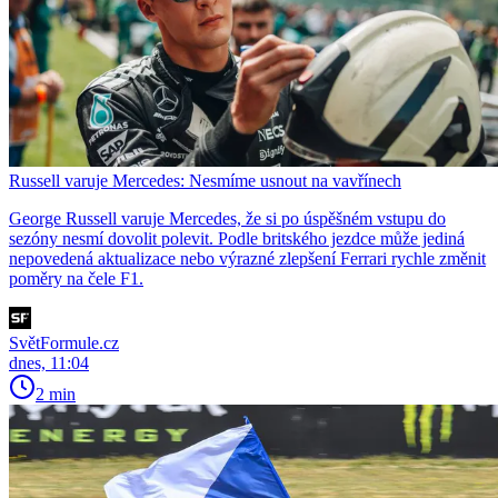
Russell varuje Mercedes: Nesmíme usnout na vavřínech
George Russell varuje Mercedes, že si po úspěšném vstupu do
sezóny nesmí dovolit polevit. Podle britského jezdce může jediná
nepovedená aktualizace nebo výrazné zlepšení Ferrari rychle změnit
poměry na čele F1.
SvětFormule.cz
dnes, 11:04
2 min