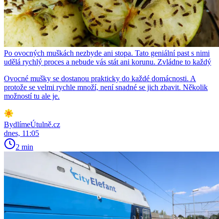
Po ovocných muškách nezbyde ani stopa. Tato geniální past s nimi
udělá rychlý proces a nebude vás stát ani korunu. Zvládne to každý
Ovocné mušky se dostanou prakticky do každé domácnosti. A
protože se velmi rychle množí, není snadné se jich zbavit. Několik
možností tu ale je.
BydlímeÚtulně.cz
dnes, 11:05
2 min