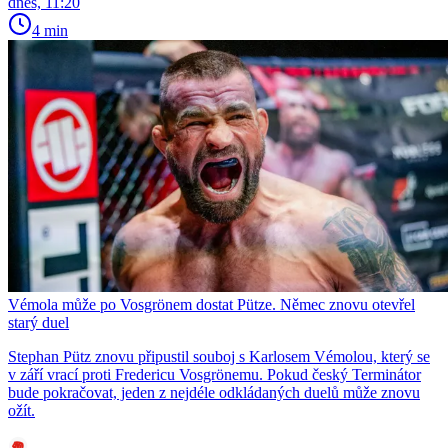
dnes, 11:20
4 min
Vémola může po Vosgrönem dostat Pütze. Němec znovu otevřel
starý duel
Stephan Pütz znovu připustil souboj s Karlosem Vémolou, který se
v září vrací proti Fredericu Vosgrönemu. Pokud český Terminátor
bude pokračovat, jeden z nejdéle odkládaných duelů může znovu
ožít.