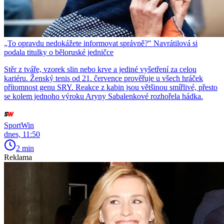
„To opravdu nedokážete informovat správně?" Navrátilová si
podala titulky o běloruské jedničce
Stěr z tváře, vzorek slin nebo krve a jediné vyšetření za celou
kariéru. Ženský tenis od 21. července prověřuje u všech hráček
přítomnost genu SRY. Reakce z kabin jsou většinou smířlivé, přesto
se kolem jednoho výroku Aryny Sabalenkové rozhořela hádka.
SportWin
dnes, 11:50
2 min
Reklama