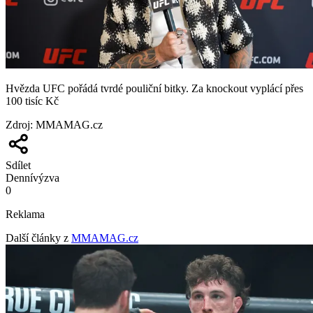
Hvězda UFC pořádá tvrdé pouliční bitky. Za knockout vyplácí přes
100 tisíc Kč
Zdroj
:
MMAMAG.cz
Sdílet
Denní
výzva
0
Reklama
Další články z
MMAMAG.cz