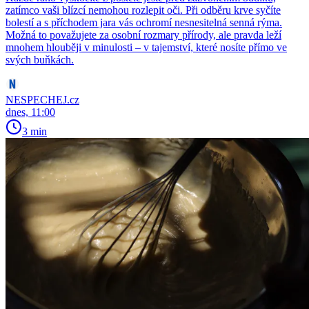
zatímco vaši blízcí nemohou rozlepit oči. Při odběru krve syčíte
bolestí a s příchodem jara vás ochromí nesnesitelná senná rýma.
Možná to považujete za osobní rozmary přírody, ale pravda leží
mnohem hlouběji v minulosti – v tajemství, které nosíte přímo ve
svých buňkách.
NESPECHEJ.cz
dnes, 11:00
3 min