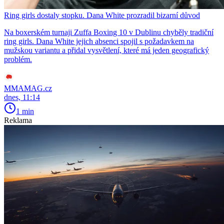
Ring girls dostaly stopku. Dana White prozradil bizarní důvod
Na boxerském turnaji Zuffa Boxing 10 v Dublinu chyběly tradiční
ring girls. Dana White jejich absenci spojil s požadavkem na
mužskou variantu a přidal vysvětlení, které má jeden geografický
problém.
MMAMAG.cz
dnes, 11:14
1 min
Reklama