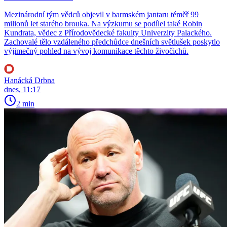
Mezinárodní tým vědců objevil v barmském jantaru téměř 99
milionů let starého brouka. Na výzkumu se podílel také Robin
Kundrata, vědec z Přírodovědecké fakulty Univerzity Palackého.
Zachovalé tělo vzdáleného předchůdce dnešních světlušek poskytlo
výjimečný pohled na vývoj komunikace těchto živočichů.
Hanácká Drbna
dnes, 11:17
2 min