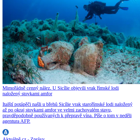
Mimořádně cenný nález. U Sicílie objevili vrak římské lodi
naložený stovkami amfor
Italští potápěči našli u břehů Sicílie vrak starořímské lodi naložený
až po okraj stovkami amfor ve velmi zachovalém stavu,
pravděpodobně používaných k přepravě vína. Píše o tom v neděli
agentura AFP.
Aktuálně.cz - Zprávy