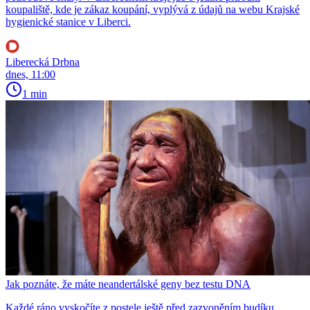
koupaliště, kde je zákaz koupání, vyplývá z údajů na webu Krajské
hygienické stanice v Liberci.
Liberecká Drbna
dnes, 11:00
1 min
Jak poznáte, že máte neandertálské geny bez testu DNA
Každé ráno vyskočíte z postele ještě před zazvoněním budíku,