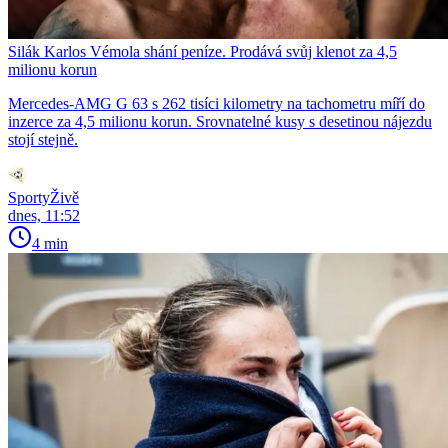
Silák Karlos Vémola shání peníze. Prodává svůj klenot za 4,5
milionu korun
Mercedes-AMG G 63 s 262 tisíci kilometry na tachometru míří do
inzerce za 4,5 milionu korun. Srovnatelné kusy s desetinou nájezdu
stojí stejně.
SportyŽivě
dnes, 11:52
4 min