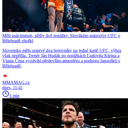
Měli psát historii, přišly dvě porážky. Slovákům galavečer UFC v
Bělehradě zhořkl
Slovensko mělo poprvé dva bojovníky na jedné kartě UFC, výhra
však nepřišla. Trenér Ján Hudák po porážkách Ľudovíta Kleina a
Vlasta Čepa vyzdvihl především atmosféru a podporu fanoušků v
Bělehradě.
MMAMAG.cz
dnes, 11:41
1 min