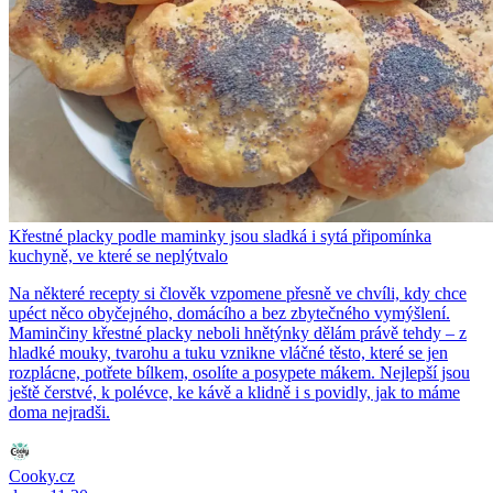
Křestné placky podle maminky jsou sladká i sytá připomínka
kuchyně, ve které se neplýtvalo
Na některé recepty si člověk vzpomene přesně ve chvíli, kdy chce
upéct něco obyčejného, domácího a bez zbytečného vymýšlení.
Maminčiny křestné placky neboli hnětýnky dělám právě tehdy – z
hladké mouky, tvarohu a tuku vznikne vláčné těsto, které se jen
rozplácne, potřete bílkem, osolíte a posypete mákem. Nejlepší jsou
ještě čerstvé, k polévce, ke kávě a klidně i s povidly, jak to máme
doma nejradši.
Cooky.cz