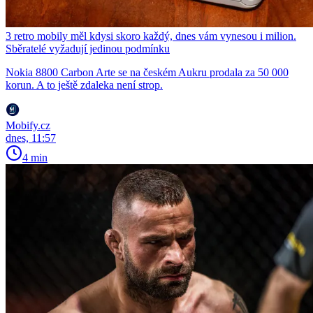
3 retro mobily měl kdysi skoro každý, dnes vám vynesou i milion.
Sběratelé vyžadují jedinou podmínku
Nokia 8800 Carbon Arte se na českém Aukru prodala za 50 000
korun. A to ještě zdaleka není strop.
Mobify.cz
dnes, 11:57
4 min