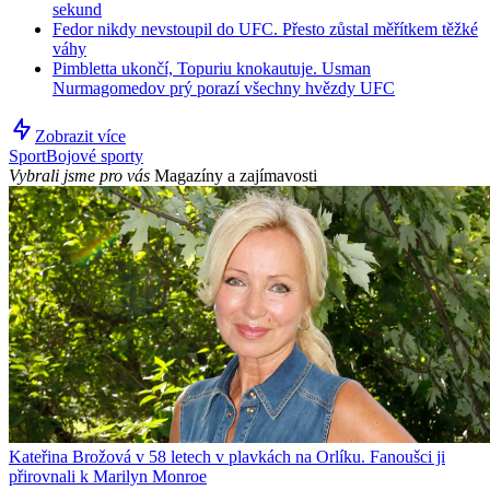
sekund
Fedor nikdy nevstoupil do UFC. Přesto zůstal měřítkem těžké
váhy
Pimbletta ukončí, Topuriu knokautuje. Usman
Nurmagomedov prý porazí všechny hvězdy UFC
Zobrazit více
Sport
Bojové sporty
Vybrali jsme pro vás
Magazíny a zajímavosti
Kateřina Brožová v 58 letech v plavkách na Orlíku. Fanoušci ji
přirovnali k Marilyn Monroe