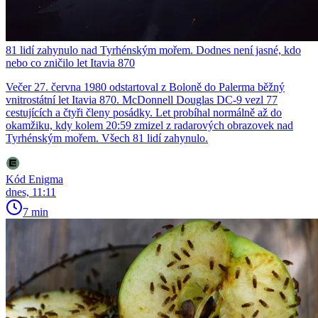
81 lidí zahynulo nad Tyrhénským mořem. Dodnes není jasné, kdo
nebo co zničilo let Itavia 870
Večer 27. června 1980 odstartoval z Boloně do Palerma běžný
vnitrostátní let Itavia 870. McDonnell Douglas DC-9 vezl 77
cestujících a čtyři členy posádky. Let probíhal normálně až do
okamžiku, kdy kolem 20:59 zmizel z radarových obrazovek nad
Tyrhénským mořem. Všech 81 lidí zahynulo.
Kód Enigma
dnes, 11:11
7 min