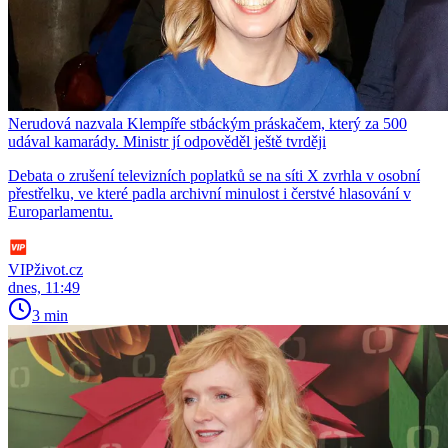
Nerudová nazvala Klempíře stbáckým práskačem, který za 500
udával kamarády. Ministr jí odpověděl ještě tvrději
Debata o zrušení televizních poplatků se na síti X zvrhla v osobní
přestřelku, ve které padla archivní minulost i čerstvé hlasování v
Europarlamentu.
VIPživot.cz
dnes, 11:49
3 min