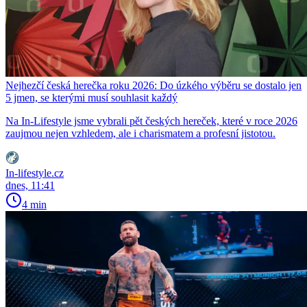
Nejhezčí česká herečka roku 2026: Do úzkého výběru se dostalo jen
5 jmen, se kterými musí souhlasit každý
Na In-Lifestyle jsme vybrali pět českých hereček, které v roce 2026
zaujmou nejen vzhledem, ale i charismatem a profesní jistotou.
In-lifestyle.cz
dnes, 11:41
4 min