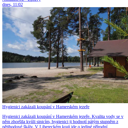
dnes, 11:02
Hygienici zakázali koupání v Hamerském jezeře
Hygienici zakázali koupání v Hamerském jezeře. Kvalita vody se v
něm zhoršila kvůli sinicím, hygienici ji hodnotí pátým stupněm z
pětibodové škály. V Libereckém kraji jde o jediné přírodní