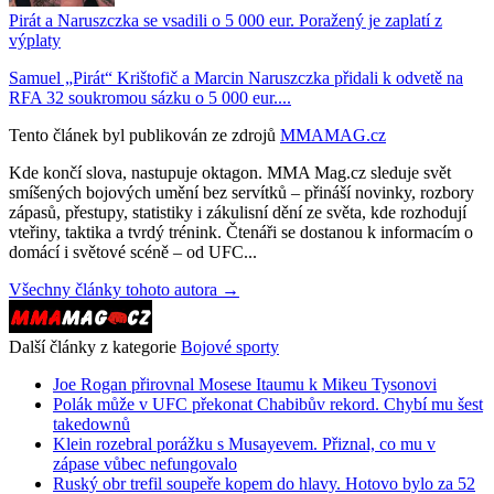
Pirát a Naruszczka se vsadili o 5 000 eur. Poražený je zaplatí z
výplaty
Samuel „Pirát“ Krištofič a Marcin Naruszczka přidali k odvetě na
RFA 32 soukromou sázku o 5 000 eur....
Tento článek byl publikován ze zdrojů
MMAMAG.cz
Kde končí slova, nastupuje oktagon. MMA Mag.cz sleduje svět
smíšených bojových umění bez servítků – přináší novinky, rozbory
zápasů, přestupy, statistiky i zákulisní dění ze světa, kde rozhodují
vteřiny, taktika a tvrdý trénink. Čtenáři se dostanou k informacím o
domácí i světové scéně – od UFC...
Všechny články tohoto autora →
Další články z kategorie
Bojové sporty
Joe Rogan přirovnal Mosese Itaumu k Mikeu Tysonovi
Polák může v UFC překonat Chabibův rekord. Chybí mu šest
takedownů
Klein rozebral porážku s Musayevem. Přiznal, co mu v
zápase vůbec nefungovalo
Ruský obr trefil soupeře kopem do hlavy. Hotovo bylo za 52