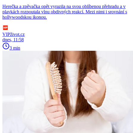
Herečka a zpěvačka opět vyrazila na svou oblíbenou přehradu a v
plavkách rozpoutala vlnu obdivných reakcí. Mezi nimi i srovnání s
hollywoodskou ikonou.
VIPživot.cz
dnes, 11:58
3 min