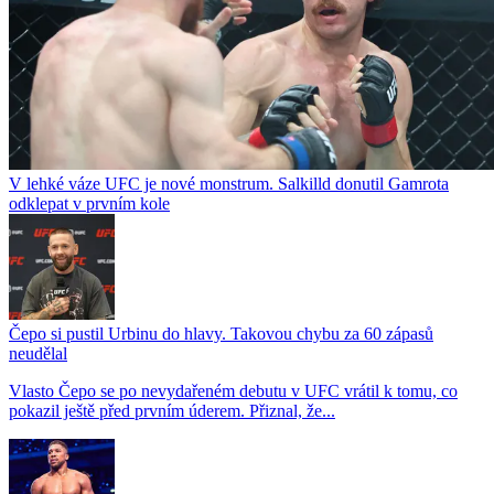
V lehké váze UFC je nové monstrum. Salkilld donutil Gamrota
odklepat v prvním kole
Čepo si pustil Urbinu do hlavy. Takovou chybu za 60 zápasů
neudělal
Vlasto Čepo se po nevydařeném debutu v UFC vrátil k tomu, co
pokazil ještě před prvním úderem. Přiznal, že...