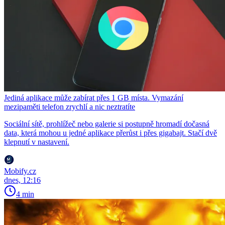
Jediná aplikace může zabírat přes 1 GB místa. Vymazání
mezipaměti telefon zrychlí a nic neztratíte
Sociální sítě, prohlížeč nebo galerie si postupně hromadí dočasná
data, která mohou u jedné aplikace přerůst i přes gigabajt. Stačí dvě
klepnutí v nastavení.
Mobify.cz
dnes, 12:16
4 min