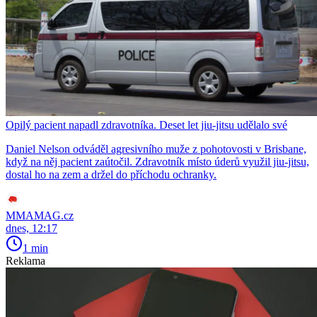
Opilý pacient napadl zdravotníka. Deset let jiu-jitsu udělalo své
Daniel Nelson odváděl agresivního muže z pohotovosti v Brisbane,
když na něj pacient zaútočil. Zdravotník místo úderů využil jiu-jitsu,
dostal ho na zem a držel do příchodu ochranky.
MMAMAG.cz
dnes, 12:17
1 min
Reklama