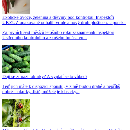
Exotické ovoce, zelenina a dřeviny pod kontrolou: Inspektoři
ÚKZÚZ opakovaně odhalili vrtule a nový druh ploštice z Japonska
Za prvních šest měsíců letošního roku zaznamenali inspektoři
Ústředního kontrolního a zkušebního ústavu...
Dají se zmrazit okurky? A vyplatí se to vůbec?
Teď jich máte k dispozici spoustu, v zimě budou drahé a nepříliš
dobré – okurky. Jistě, můžete je klasicky...