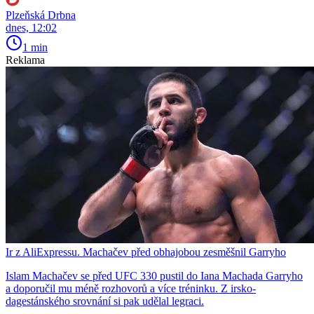
Plzeňská Drbna
dnes, 12:02
1 min
Reklama
Ir z AliExpressu. Machačev před obhajobou zesměšnil Garryho
Islam Machačev se před UFC 330 pustil do Iana Machada Garryho
a doporučil mu méně rozhovorů a více tréninku. Z irsko-
dagestánského srovnání si pak udělal legraci.