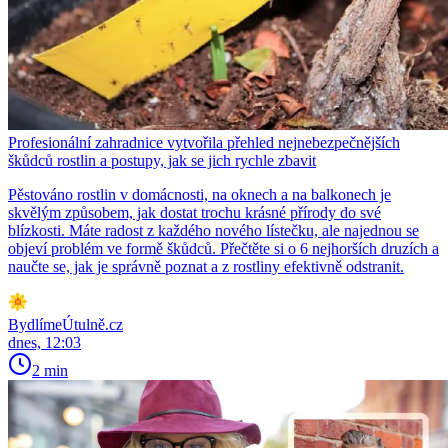
Profesionální zahradnice vytvořila přehled nejnebezpečnějších
škůdců rostlin a postupy, jak se jich rychle zbavit
Pěstováno rostlin v domácnosti, na oknech a na balkonech je
skvělým způsobem, jak dostat trochu krásné přírody do své
blízkosti. Máte radost z každého nového lístečku, ale najednou se
objeví problém ve formě škůdců. Přečtěte si o 6 nejhorších druzích a
naučte se, jak je správně poznat a z rostliny efektivně odstranit.
BydlímeÚtulně.cz
dnes, 12:03
2 min