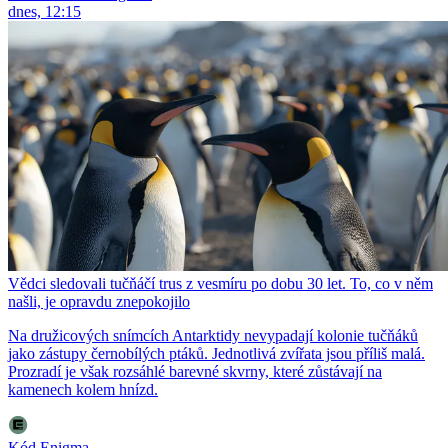
dnes, 12:15
Vědci sledovali tučňáčí trus z vesmíru po dobu 30 let. To, co v něm
našli, je opravdu znepokojilo
Na družicových snímcích Antarktidy nevypadají kolonie tučňáků
jako zástupy černobílých ptáků. Jednotlivá zvířata jsou příliš malá.
Prozradí je však rozsáhlé barevné skvrny, které zůstávají na
kamenech kolem hnízd.
Kód Enigma