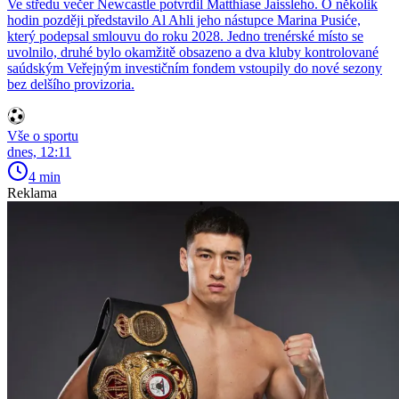
Ve středu večer Newcastle potvrdil Matthiase Jaissleho. O několik
hodin později představilo Al Ahli jeho nástupce Marina Pusiće,
který podepsal smlouvu do roku 2028. Jedno trenérské místo se
uvolnilo, druhé bylo okamžitě obsazeno a dva kluby kontrolované
saúdským Veřejným investičním fondem vstoupily do nové sezony
bez delšího provizoria.
Vše o sportu
dnes, 12:11
4 min
Reklama