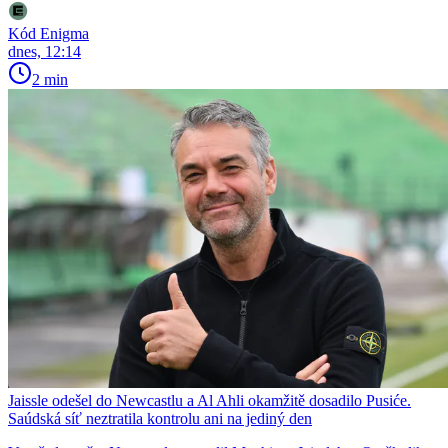
Kód Enigma
dnes, 12:14
2 min
Jaissle odešel do Newcastlu a Al Ahli okamžitě dosadilo Pusiće.
Saúdská síť neztratila kontrolu ani na jediný den