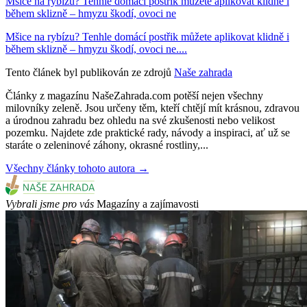
Mšice na rybízu? Tenhle domácí postřik můžete aplikovat klidně i
během sklizně – hmyzu škodí, ovoci ne
Mšice na rybízu? Tenhle domácí postřik můžete aplikovat klidně i
během sklizně – hmyzu škodí, ovoci ne....
Tento článek byl publikován ze zdrojů
Naše zahrada
Články z magazínu NašeZahrada.com potěší nejen všechny
milovníky zeleně. Jsou určeny těm, kteří chtějí mít krásnou, zdravou
a úrodnou zahradu bez ohledu na své zkušenosti nebo velikost
pozemku. Najdete zde praktické rady, návody a inspiraci, ať už se
staráte o zeleninové záhony, okrasné rostliny,...
Všechny články tohoto autora →
Vybrali jsme pro vás
Magazíny a zajímavosti