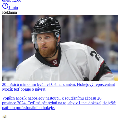
dnes, 12:00
1 min
Reklama
20 měsíců mimo hru kvůli vážnému zranění. Hokejový reprezentant
Mozík teď bojuje o návrat
Vojtěch Mozík naposledy nastoupil k soutěžnímu zápasu 26.
prosince 2024. Teď má pět týdnů na to, aby v Linci dokázal, že ještě
patří do profesionálního hokeje.