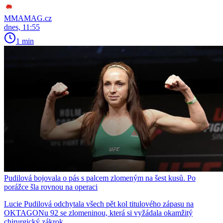
MMAMAG.cz
dnes, 11:55
1 min
Pudilová bojovala o pás s palcem zlomeným na šest kusů. Po
porážce šla rovnou na operaci
Lucie Pudilová odchytala všech pět kol titulového zápasu na
OKTAGONu 92 se zlomeninou, která si vyžádala okamžitý
chirurgický zákrok.