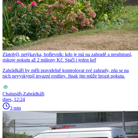
Zlatobýl, netýkavka, bolševník: kdo je má na zahradě a neodstraní,
riskuje pokutu až 2 miliony Kč. Stačí i jeden keř
Zahrádkáři by měli pravidelně kontrolovat své zahrady, zda se na
nich nevyskytují invazní rostliny. Jinak jim může hrozit pokuta.
Chalupáři-Zahrádkáři
dnes, 12:24
3 min