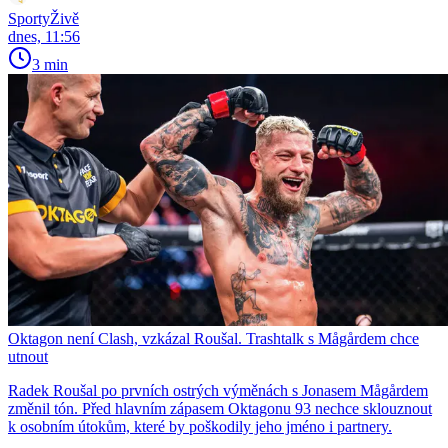
SportyŽivě
dnes, 11:56
3 min
Oktagon není Clash, vzkázal Roušal. Trashtalk s Mågårdem chce
utnout
Radek Roušal po prvních ostrých výměnách s Jonasem Mågårdem
změnil tón. Před hlavním zápasem Oktagonu 93 nechce sklouznout
k osobním útokům, které by poškodily jeho jméno i partnery.