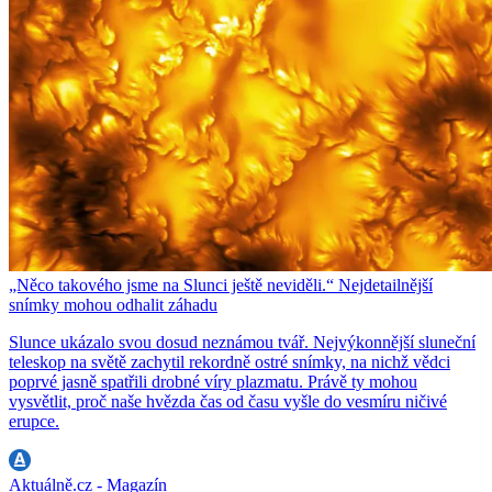
„Něco takového jsme na Slunci ještě neviděli.“ Nejdetailnější
snímky mohou odhalit záhadu
Slunce ukázalo svou dosud neznámou tvář. Nejvýkonnější sluneční
teleskop na světě zachytil rekordně ostré snímky, na nichž vědci
poprvé jasně spatřili drobné víry plazmatu. Právě ty mohou
vysvětlit, proč naše hvězda čas od času vyšle do vesmíru ničivé
erupce.
Aktuálně.cz - Magazín