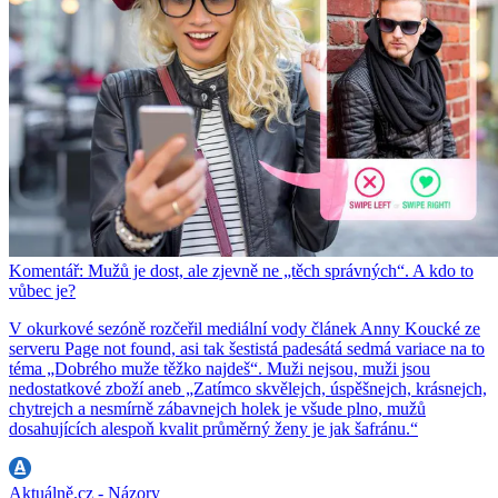
Komentář: Mužů je dost, ale zjevně ne „těch správných“. A kdo to
vůbec je?
V okurkové sezóně rozčeřil mediální vody článek Anny Koucké ze
serveru Page not found, asi tak šestistá padesátá sedmá variace na to
téma „Dobrého muže těžko najdeš“. Muži nejsou, muži jsou
nedostatkové zboží aneb „Zatímco skvělejch, úspěšnejch, krásnejch,
chytrejch a nesmírně zábavnejch holek je všude plno, mužů
dosahujících alespoň kvalit průměrný ženy je jak šafránu.“
Aktuálně.cz - Názory