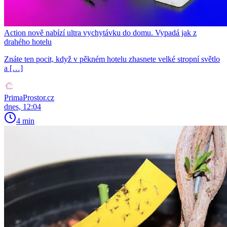
Action nově nabízí ultra vychytávku do domu. Vypadá jak z
drahého hotelu
Znáte ten pocit, když v pěkném hotelu zhasnete velké stropní světlo
a […]
PrimaProstor.cz
dnes, 12:04
4 min