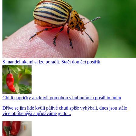
S mandelinkami si lze poradit. Stačí domácí postřik
Chilli papričky a zdraví: pomohou s hubnutím a posílí imunitu
Dříve se jim lidé kvůli pálivé chuti spíše vyhýbali, dnes jsou stále
více oblíbenější a přidáváme je do...