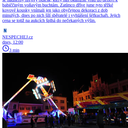
babiččiným voňavým buchtám. Zatímco dříve jsme tyto těžké
kovové kousky vnímali jen jako obyčejnou dekoraci z dob
minulých, dnes po nich šílí sběratelé i vyhlášení šéfkuchaři. Jejich
cena se totiž na aukcích šplhá do nečekaných výšin.
NESPECHEJ.cz
dnes, 12:00
3 min