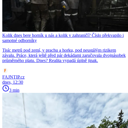
Kolik dnes bere horník u nás a kolik v zahraničí? Číslo překvapilo i
samotné odborníky
Tisíc metrů pod zemí, v prachu a horku, pod neustálým rizikem
závalu. Práce, která ještě před pár dekádami zaručovala dvojnásobek
průměrného platu. Dnes? Realita vypadá úplně jinak.
FAJNTIP.cz
dnes, 12:30
3 min