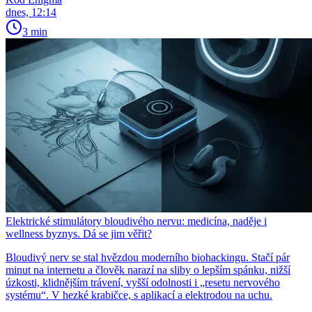
dnes, 12:14
3 min
Elektrické stimulátory bloudivého nervu: medicína, naděje i
wellness byznys. Dá se jim věřit?
Bloudivý nerv se stal hvězdou moderního biohackingu. Stačí pár
minut na internetu a člověk narazí na sliby o lepším spánku, nižší
úzkosti, klidnějším trávení, vyšší odolnosti i „resetu nervového
systému“. V hezké krabičce, s aplikací a elektrodou na uchu.