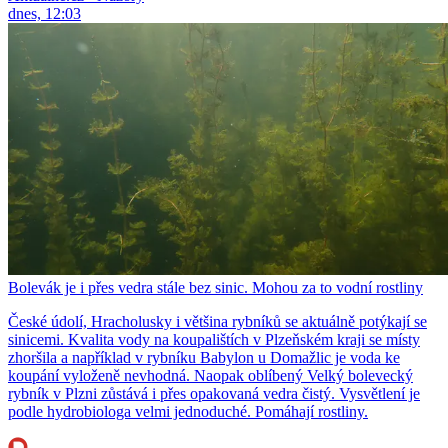
dnes, 12:03
Bolevák je i přes vedra stále bez sinic. Mohou za to vodní rostliny
České údolí, Hracholusky i většina rybníků se aktuálně potýkají se
sinicemi. Kvalita vody na koupalištích v Plzeňském kraji se místy
zhoršila a například v rybníku Babylon u Domažlic je voda ke
koupání vyloženě nevhodná. Naopak oblíbený Velký bolevecký
rybník v Plzni zůstává i přes opakovaná vedra čistý. Vysvětlení je
podle hydrobiologa velmi jednoduché. Pomáhají rostliny.