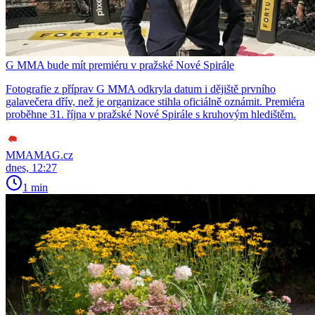
G MMA bude mít premiéru v pražské Nové Spirále
Fotografie z příprav G MMA odkryla datum i dějiště prvního
galavečera dřív, než je organizace stihla oficiálně oznámit. Premiéra
proběhne 31. října v pražské Nové Spirále s kruhovým hledištěm.
MMAMAG.cz
dnes, 12:27
1 min