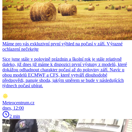
Máme pro vás exkluzivní první výhled na počasí v září. Výrazné
ochlazení nečekejte
Sice jsme stále v polovině prázdnin a školní rok je stále relativně
daleko, již dnes již máme k dispozici první výstupy z modelů, které
dokážou odhadnout charakter počasí až do poloviny září. Navíc u
obou modelů ECMWF a CFS, které vytváří dlouhodobé
předpovědi, panuje shoda, jakým směrem se bude v následujících
týdnech počasí ubírat.
Meteocentrum.cz
dnes, 12:00
2 min