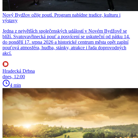
Nový Bydžov ožije poutí. Program nabídne tradice, kulturu i
výstavy
Jedna z největších společenských událostí v Novém Bydžově se
blíží. Svatovavřinecká pouť a posvícení se uskuteční od pátku 14.
do pondělí 17. srpna 2026 a historické centrum města opět zaplní
pouťová atmosféra, hudba, stánky, atrakce i řada doprovodných
akcí.
Hradecká Drbna
dnes, 12:00
4 min