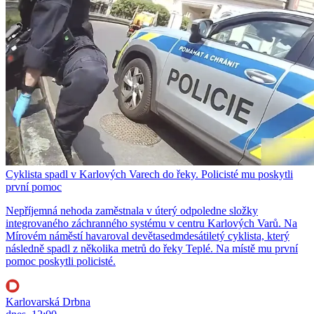
Cyklista spadl v Karlových Varech do řeky. Policisté mu poskytli
první pomoc
Nepříjemná nehoda zaměstnala v úterý odpoledne složky
integrovaného záchranného systému v centru Karlových Varů. Na
Mírovém náměstí havaroval devětasedmdesátiletý cyklista, který
následně spadl z několika metrů do řeky Teplé. Na místě mu první
pomoc poskytli policisté.
Karlovarská Drbna