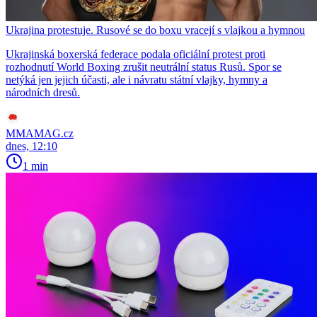
Ukrajina protestuje. Rusové se do boxu vracejí s vlajkou a hymnou
Ukrajinská boxerská federace podala oficiální protest proti
rozhodnutí World Boxing zrušit neutrální status Rusů. Spor se
netýká jen jejich účasti, ale i návratu státní vlajky, hymny a
národních dresů.
MMAMAG.cz
dnes, 12:10
1 min