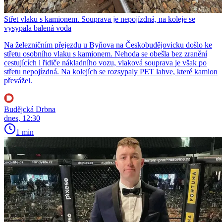
Střet vlaku s kamionem. Souprava je nepojízdná, na koleje se
vysypala balená voda
Na železničním přejezdu u Byňova na Českobudějovicku došlo ke
střetu osobního vlaku s kamionem. Nehoda se obešla bez zranění
cestujících i řidiče nákladního vozu, vlaková souprava je však po
střetu nepojízdná. Na kolejích se rozsypaly PET lahve, které kamion
převážel.
Budějcká Drbna
dnes, 12:30
1 min