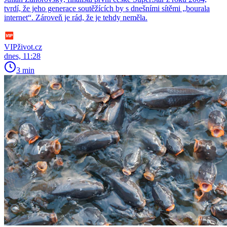
tvrdí, že jeho generace soutěžících by s dnešními sítěmi „bourala
internet“. Zároveň je rád, že je tehdy neměla.
VIPživot.cz
dnes, 11:28
3 min