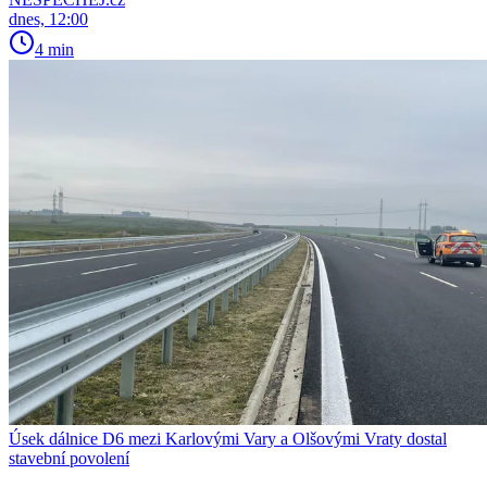
dnes, 12:00
4 min
Úsek dálnice D6 mezi Karlovými Vary a Olšovými Vraty dostal
stavební povolení