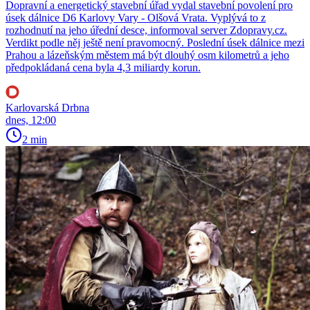
Dopravní a energetický stavební úřad vydal stavební povolení pro
úsek dálnice D6 Karlovy Vary - Olšová Vrata. Vyplývá to z
rozhodnutí na jeho úřední desce, informoval server Zdopravy.cz.
Verdikt podle něj ještě není pravomocný. Poslední úsek dálnice mezi
Prahou a lázeňským městem má být dlouhý osm kilometrů a jeho
předpokládaná cena byla 4,3 miliardy korun.
Karlovarská Drbna
dnes, 12:00
2 min