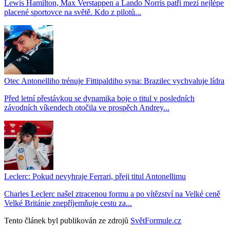
Lewis Hamilton, Max Verstappen a Lando Norris patří mezi nejlépe
placené sportovce na světě. Kdo z pilotů...
Otec Antonelliho trénuje Fittipaldiho syna: Brazilec vychvaluje lídra
Před letní přestávkou se dynamika boje o titul v posledních
závodních víkendech otočila ve prospěch Andrey...
Leclerc: Pokud nevyhraje Ferrari, přeji titul Antonellimu
Charles Leclerc našel ztracenou formu a po vítězství na Velké ceně
Velké Británie znepříjemňuje cestu za...
Tento článek byl publikován ze zdrojů
SvětFormule.cz