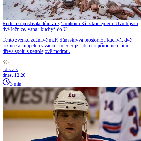
Rodina si postavila dům za 3,5 milionu Kč z kontejneru. Uvnitř jsou
dvě ložnice, vana i kuchyň do U
Tento zvenku zdánlivě malý dům skrývá prostornou kuchyň, dvě
ložnice a koupelnu s vanou. Interiér je laděn do přírodních tónů
dřeva spolu s petrolejově modrou.
adbz.cz
dnes, 12:20
3 min