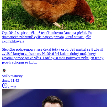
Opuštěná slepice měla už téměř nulovou šanci na přežití. Po
dramatické záchraně vyšla najevo pravda, která situaci ještě
zkomplikovala
Slepičku pohozenou v lese čekal těžký osud. Její majitel se jí zbavil
zvláště krutým způsobem. Naštěstí šel kolem dobrý muž, který
zavolal pomoc právě včas. Lidé by si měli pořizovat zvíře jen tehdy,
jsou-li schopni se [...]...
Světkreativity
dnes, 11:43
2 min