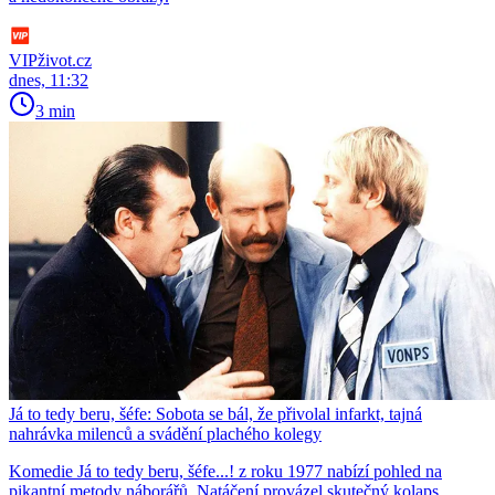
VIPživot.cz
dnes, 11:32
3 min
Já to tedy beru, šéfe: Sobota se bál, že přivolal infarkt, tajná
nahrávka milenců a svádění plachého kolegy
Komedie Já to tedy beru, šéfe...! z roku 1977 nabízí pohled na
pikantní metody náborářů. Natáčení provázel skutečný kolaps