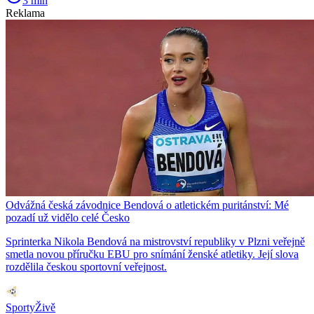
3 min
Reklama
Odvážná česká závodnice Bendová o atletickém puritánství: Mé
pozadí už vidělo celé Česko
Sprinterka Nikola Bendová na mistrovství republiky v Plzni veřejně
smetla novou příručku EBU pro snímání ženské atletiky. Její slova
rozdělila českou sportovní veřejnost.
SportyŽivě