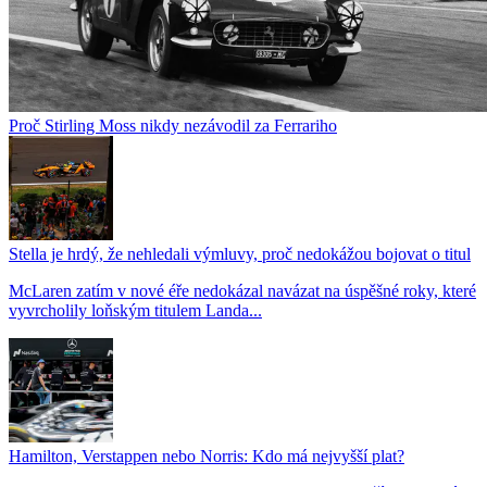
Proč Stirling Moss nikdy nezávodil za Ferrariho
Stella je hrdý, že nehledali výmluvy, proč nedokážou bojovat o titul
McLaren zatím v nové éře nedokázal navázat na úspěšné roky, které
vyvrcholily loňským titulem Landa...
Hamilton, Verstappen nebo Norris: Kdo má nejvyšší plat?