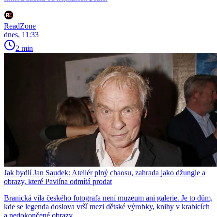
ReadZone
dnes, 11:33
2 min
Jak bydlí Jan Saudek: Ateliér plný chaosu, zahrada jako džungle a
obrazy, které Pavlína odmítá prodat
Branická vila českého fotografa není muzeum ani galerie. Je to dům,
kde se legenda doslova vrší mezi dětské výrobky, knihy v krabicích
a nedokončené obrazy.