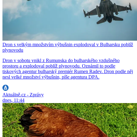
Dron s velkým množstvím výbušnin explodoval v Bulharsku poblíž
plynovodu
Dron v sobotu vnikl z Rumunska do bulharského vzdušného
prostoru a explodoval poblíž plynovodu. Oznámil to podle
tiskových agentur bulharský premiér Rumen Radev. Dron podle něj
nesl velké množství výbušnin, píše agentura DPA.
Aktuálně.cz - Zprávy
dnes, 11:44