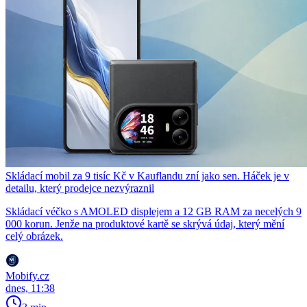
Skládací mobil za 9 tisíc Kč v Kauflandu zní jako sen. Háček je v
detailu, který prodejce nezvýraznil
Skládací véčko s AMOLED displejem a 12 GB RAM za necelých 9
000 korun. Jenže na produktové kartě se skrývá údaj, který mění
celý obrázek.
Mobify.cz
dnes, 11:38