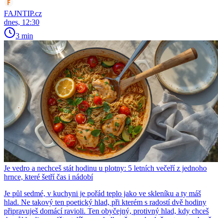
FAJNTIP.cz
dnes, 12:30
3 min
Je vedro a nechceš stát hodinu u plotny: 5 letních večeří z jednoho
hrnce, které šetří čas i nádobí
Je půl sedmé, v kuchyni je pořád teplo jako ve skleníku a ty máš
hlad. Ne takový ten poetický hlad, při kterém s radostí dvě hodiny
připravuješ domácí ravioli. Ten obyčejný, protivný hlad, kdy chceš