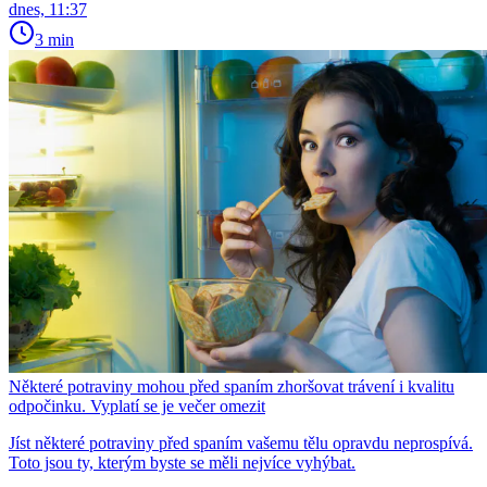
dnes, 11:37
3 min
Některé potraviny mohou před spaním zhoršovat trávení i kvalitu
odpočinku. Vyplatí se je večer omezit
Jíst některé potraviny před spaním vašemu tělu opravdu neprospívá.
Toto jsou ty, kterým byste se měli nejvíce vyhýbat.