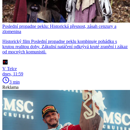
Poslední propadne peklu: Historická přesnost, zásah cenzury a
zlomenina
Historický film Poslední propadne peklu kombinuje pohádku s
krutou realitou doby. Zákulisí natáčení odkrývá kruté zranění i zákaz
od mocných komunistů.
V Telce
dnes, 11:59
3 min
Reklama