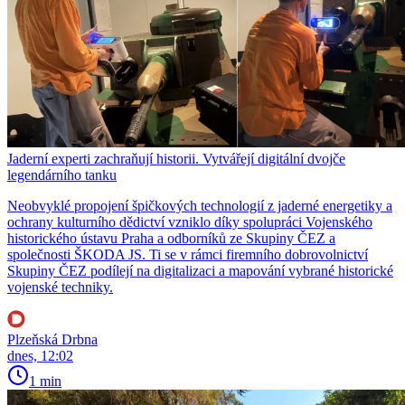
Jaderní experti zachraňují historii. Vytvářejí digitální dvojče
legendárního tanku
Neobvyklé propojení špičkových technologií z jaderné energetiky a
ochrany kulturního dědictví vzniklo díky spolupráci Vojenského
historického ústavu Praha a odborníků ze Skupiny ČEZ a
společnosti ŠKODA JS. Ti se v rámci firemního dobrovolnictví
Skupiny ČEZ podílejí na digitalizaci a mapování vybrané historické
vojenské techniky.
Plzeňská Drbna
dnes, 12:02
1 min