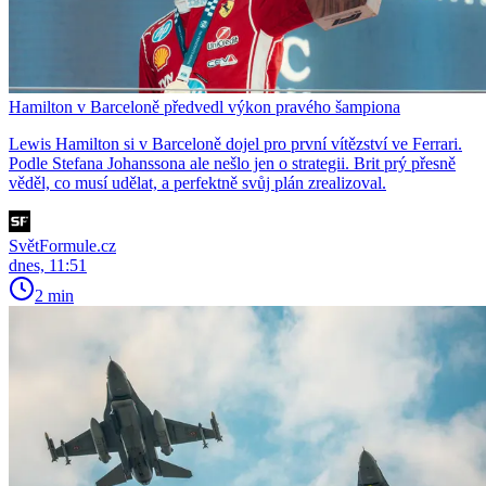
Hamilton v Barceloně předvedl výkon pravého šampiona
Lewis Hamilton si v Barceloně dojel pro první vítězství ve Ferrari.
Podle Stefana Johanssona ale nešlo jen o strategii. Brit prý přesně
věděl, co musí udělat, a perfektně svůj plán zrealizoval.
SvětFormule.cz
dnes, 11:51
2 min