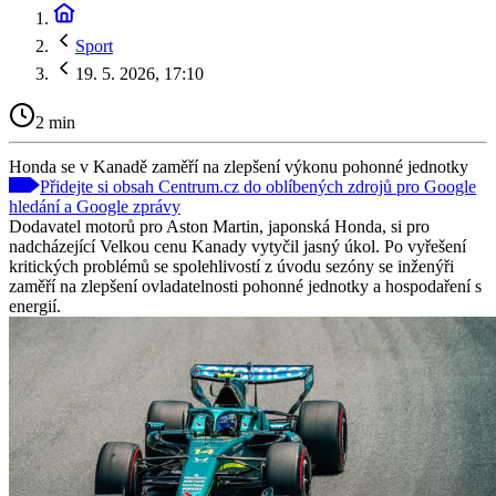
Sport
19. 5. 2026, 17:10
2 min
Honda se v Kanadě zaměří na zlepšení výkonu pohonné jednotky
Přidejte si obsah Centrum.cz do oblíbených zdrojů pro Google
hledání a Google zprávy
Dodavatel motorů pro Aston Martin, japonská Honda, si pro
nadcházející Velkou cenu Kanady vytyčil jasný úkol. Po vyřešení
kritických problémů se spolehlivostí z úvodu sezóny se inženýři
zaměří na zlepšení ovladatelnosti pohonné jednotky a hospodaření s
energií.