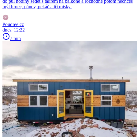
do půl hodiny sedět s talířem na balkoně a rozhodně potom nechceš
mýt hrnec, pánev, pekáč a tři misky.
Poudree.cz
dnes, 12:22
7 min