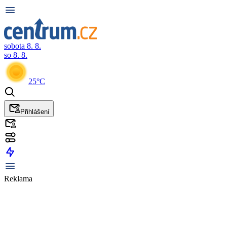
sobota 8. 8.
so 8. 8.
25°C
Přihlášení
Reklama