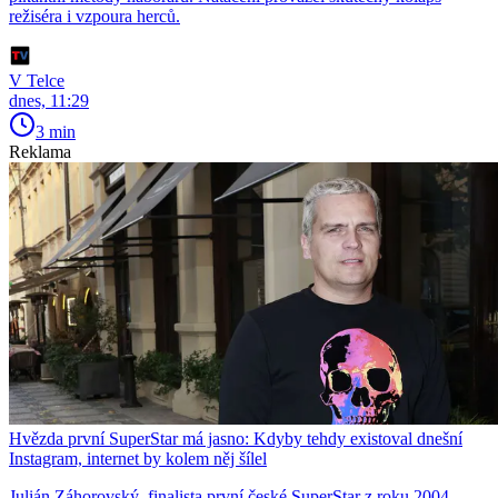
režiséra i vzpoura herců.
V Telce
dnes, 11:29
3 min
Reklama
Hvězda první SuperStar má jasno: Kdyby tehdy existoval dnešní
Instagram, internet by kolem něj šílel
Julián Záhorovský, finalista první české SuperStar z roku 2004,