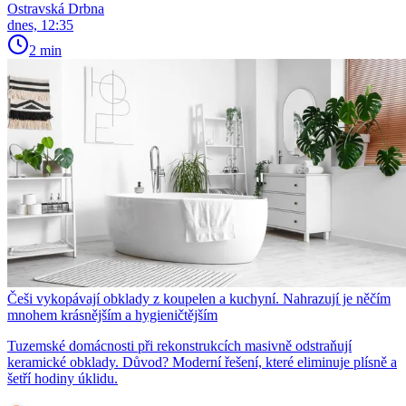
Ostravská Drbna
dnes, 12:35
2 min
Češi vykopávají obklady z koupelen a kuchyní. Nahrazují je něčím
mnohem krásnějším a hygieničtějším
Tuzemské domácnosti při rekonstrukcích masivně odstraňují
keramické obklady. Důvod? Moderní řešení, které eliminuje plísně a
šetří hodiny úklidu.