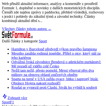
Web přináší aktuální informace, analýzy a komentáře z prostředí
Formule 1, doplněné o novinky z dalších motoristických disciplín.
Čtenáři zde najdou zprávy z paddocku, přehled výsledků, rozhovory
s jezdci i pohledy do zákulisí týmů a závodní techniky. Články
kombinují aktuální dění s...
Všechny články tohoto autora →
Další články z kategorie
Sport
Hamilton v Barceloně předvedl výkon pravého šampiona
Messiho zasáhla rodinná tragédie. Přišel o otce, který stál za
jeho kariérou
Odvážná česká závodnice Bendová o atletickém puritánství:
Mé pozadí už vidělo celé Česko
Nežil tam nežil, přesto pomohl. Messi věnoval přes dva
miliony na obnovu oblastí zničených ohněm
Sparta na turné v USA zažila ovace, bitku i naprostý bizár.
Obránce Hojera nakopl rozhodčí
Roušal se vymezil proti Clashi. Sivák ho vybídl k souboji
Zobrazit více
Sport
F1