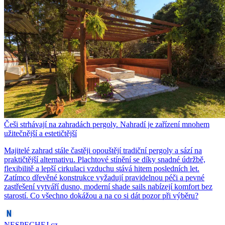
Češi strhávají na zahradách pergoly. Nahradí je zařízení mnohem
užitečnější a estetičtější
Majitelé zahrad stále častěji opouštějí tradiční pergoly a sází na
praktičtější alternativu. Plachtové stínění se díky snadné údržbě,
flexibilitě a lepší cirkulaci vzduchu stává hitem posledních let.
Zatímco dřevěné konstrukce vyžadují pravidelnou péči a pevné
zastřešení vytváří dusno, moderní shade sails nabízejí komfort bez
starostí. Co všechno dokážou a na co si dát pozor při výběru?
NESPECHEJ.cz