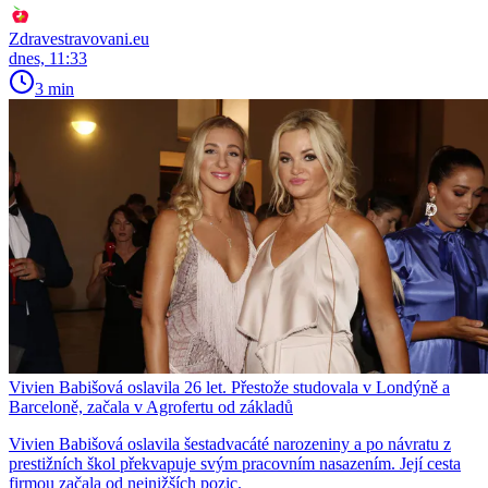
Zdravestravovani.eu
dnes, 11:33
3 min
Vivien Babišová oslavila 26 let. Přestože studovala v Londýně a
Barceloně, začala v Agrofertu od základů
Vivien Babišová oslavila šestadvacáté narozeniny a po návratu z
prestižních škol překvapuje svým pracovním nasazením. Její cesta
firmou začala od nejnižších pozic.