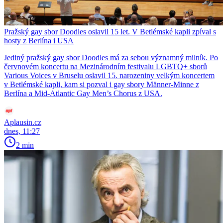
Pražský gay sbor Doodles oslavil 15 let. V Betlémské kapli zpíval s
hosty z Berlína i USA
Jediný pražský gay sbor Doodles má za sebou významný milník. Po
červnovém koncertu na Mezinárodním festivalu LGBTQ+ sborů
Various Voices v Bruselu oslavil 15. narozeniny velkým koncertem
v Betlémské kapli, kam si pozval i gay sbory Männer-Minne z
Berlína a Mid-Atlantic Gay Men’s Chorus z USA.
Aplausin.cz
dnes, 11:27
2 min