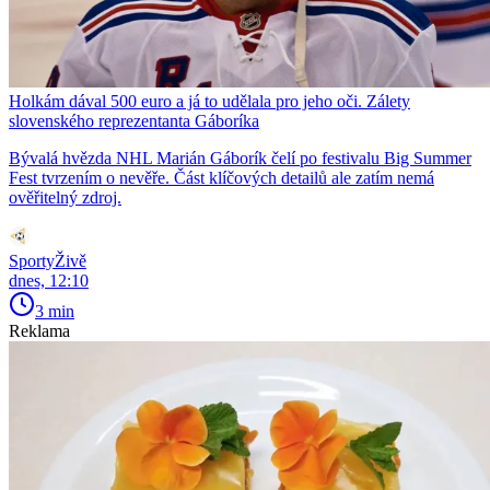
Holkám dával 500 euro a já to udělala pro jeho oči. Zálety
slovenského reprezentanta Gáboríka
Bývalá hvězda NHL Marián Gáborík čelí po festivalu Big Summer
Fest tvrzením o nevěře. Část klíčových detailů ale zatím nemá
ověřitelný zdroj.
SportyŽivě
dnes, 12:10
3 min
Reklama