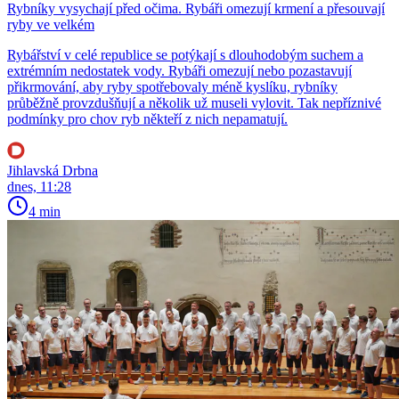
Rybníky vysychají před očima. Rybáři omezují krmení a přesouvají
ryby ve velkém
Rybářství v celé republice se potýkají s dlouhodobým suchem a
extrémním nedostatek vody. Rybáři omezují nebo pozastavují
přikrmování, aby ryby spotřebovaly méně kyslíku, rybníky
průběžně provzdušňují a několik už museli vylovit. Tak nepříznivé
podmínky pro chov ryb někteří z nich nepamatují.
Jihlavská Drbna
dnes, 11:28
4 min