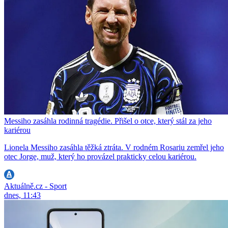
Messiho zasáhla rodinná tragédie. Přišel o otce, který stál za jeho
kariérou
Lionela Messiho zasáhla těžká ztráta. V rodném Rosariu zemřel jeho
otec Jorge, muž, který ho provázel prakticky celou kariérou.
Aktuálně.cz - Sport
dnes, 11:43