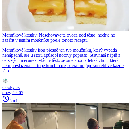
Meruňkové kostky: Neschovávejte ovoce pod těsto, nechte ho
zazářit v letním moučníku podle tohoto receptu
Meruňkové kostky jsou přesně ten typ moučníku, který vypadá
nenápadně, ale u stolu způsobí hotový poprask. Šťavnatá náplň z
čerstvých meruněk, vláčné těsto se smetanou a lehká chuť, která
není přeslazená — to je kombinace, která funguje spolehlivě každé
léto.
Cooky.cz
dnes, 12:05
5 min