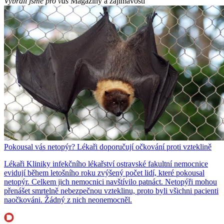
Vybrali jsme pro vás
Magazíny a zajímavosti
Pokousal vás netopýr? Lékaři doporučují očkování proti vzteklině
Lékaři Kliniky infekčního lékařství ostravské fakultní nemocnice
evidují během letošního roku zvýšený počet lidí, které pokousal
netopýr. Celkem jich nemocnici navštívilo patnáct. Netopýři mohou
přenášet smrtelně nebezpečnou vzteklinu, proto byli všichni pacienti
naočkováni. Žádný z nich neonemocněl.