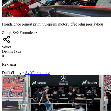
Honda chce přinést první vylepšení motoru před letní přestávkou
Zdroj
:
SvětFormule.cz
Sdílet
Denní
výzva
0
Reklama
Další články z
SvětFormule.cz