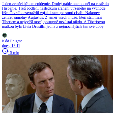
Jeden zemřel během epidemie. Druhý náhle onemocněl na cestě do
Hispánie. Třetí podlehl následkům zranění utrženého na východě
říše. Čtvrtého zavraždil voják krátce po smrti císaře. Nakonec
zemřel samotný Augustus. Z téměř všech mužů, kteří stáli mezi
Tiberiem a nejvyšší mocí, postupně nezůstal nikdo. A Tiberiovou
matkou byla Livia Drusilla, jedna z nejmocnějších žen své doby.
Kód Enigma
dnes, 17:11
15 min