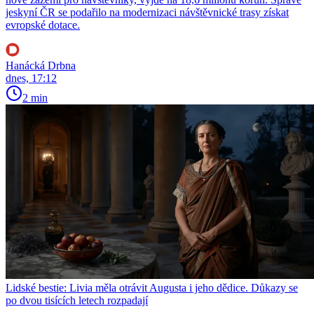
jeskyní ČR se podařilo na modernizaci návštěvnické trasy získat
evropské dotace.
Hanácká Drbna
dnes, 17:12
2 min
Lidské bestie: Livia měla otrávit Augusta i jeho dědice. Důkazy se
po dvou tisících letech rozpadají