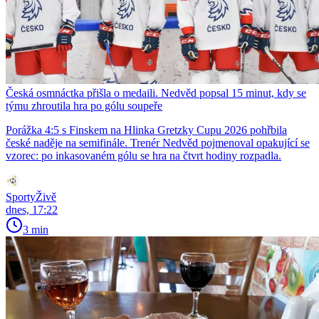
Česká osmnáctka přišla o medaili. Nedvěd popsal 15 minut, kdy se
týmu zhroutila hra po gólu soupeře
Porážka 4:5 s Finskem na Hlinka Gretzky Cupu 2026 pohřbila
české naděje na semifinále. Trenér Nedvěd pojmenoval opakující se
vzorec: po inkasovaném gólu se hra na čtvrt hodiny rozpadla.
SportyŽivě
dnes, 17:22
3 min