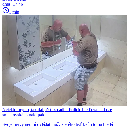
dnes, 17:46
1 min
Neteklo mýdlo, tak dal pěstí zrcadlu. Policie hledá vandala ze
smíchovského nákupáku
Svoje nervy neumí ovládat muž, kterého teď kvůli tomu hledá