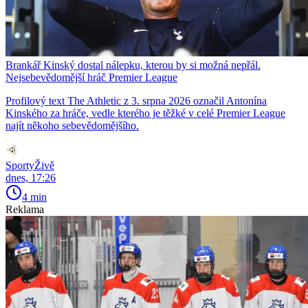
Brankář Kinský dostal nálepku, kterou by si možná nepřál.
Nejsebevědomější hráč Premier League
Profilový text The Athletic z 3. srpna 2026 označil Antonína
Kinského za hráče, vedle kterého je těžké v celé Premier League
najít někoho sebevědomějšího.
SportyŽivě
dnes, 17:26
4 min
Reklama