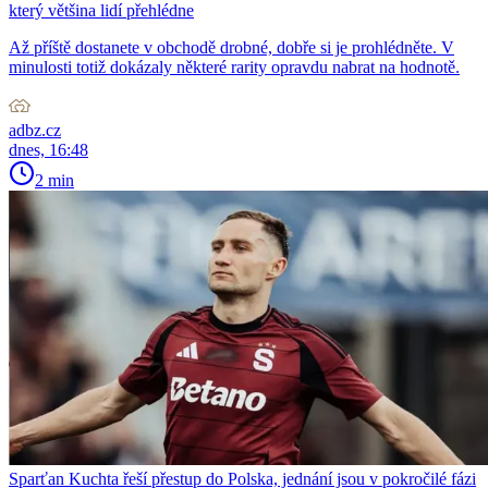
který většina lidí přehlédne
Až příště dostanete v obchodě drobné, dobře si je prohlédněte. V
minulosti totiž dokázaly některé rarity opravdu nabrat na hodnotě.
adbz.cz
dnes, 16:48
2 min
Sparťan Kuchta řeší přestup do Polska, jednání jsou v pokročilé fázi