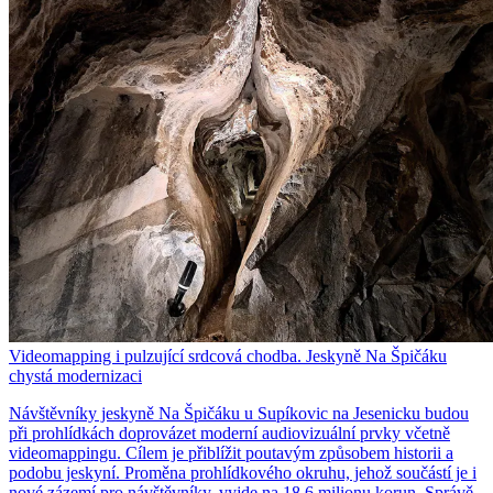
Videomapping i pulzující srdcová chodba. Jeskyně Na Špičáku
chystá modernizaci
Návštěvníky jeskyně Na Špičáku u Supíkovic na Jesenicku budou
při prohlídkách doprovázet moderní audiovizuální prvky včetně
videomappingu. Cílem je přiblížit poutavým způsobem historii a
podobu jeskyní. Proměna prohlídkového okruhu, jehož součástí je i
nové zázemí pro návštěvníky, vyjde na 18,6 milionu korun. Správě