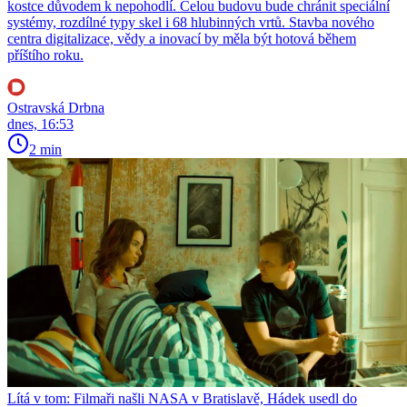
kostce důvodem k nepohodlí. Celou budovu bude chránit speciální
systémy, rozdílné typy skel i 68 hlubinných vrtů. Stavba nového
centra digitalizace, vědy a inovací by měla být hotová během
příštího roku.
Ostravská Drbna
dnes, 16:53
2 min
Lítá v tom: Filmaři našli NASA v Bratislavě, Hádek usedl do