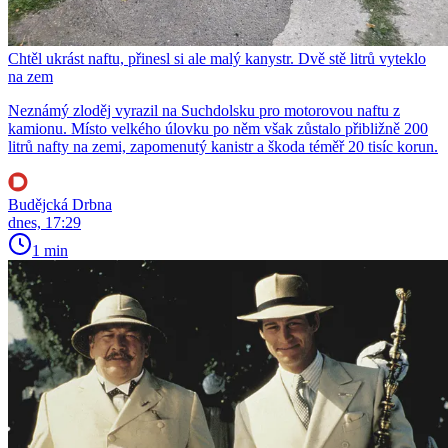
Chtěl ukrást naftu, přinesl si ale malý kanystr. Dvě stě litrů vyteklo
na zem
Neznámý zloděj vyrazil na Suchdolsku pro motorovou naftu z
kamionu. Místo velkého úlovku po něm však zůstalo přibližně 200
litrů nafty na zemi, zapomenutý kanistr a škoda téměř 20 tisíc korun.
Budějcká Drbna
dnes, 17:29
1 min