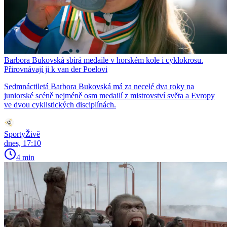
Barbora Bukovská sbírá medaile v horském kole i cyklokrosu.
Přirovnávají ji k van der Poelovi
Sedmnáctiletá Barbora Bukovská má za necelé dva roky na
juniorské scéně nejméně osm medailí z mistrovství světa a Evropy
ve dvou cyklistických disciplínách.
SportyŽivě
dnes, 17:10
4 min