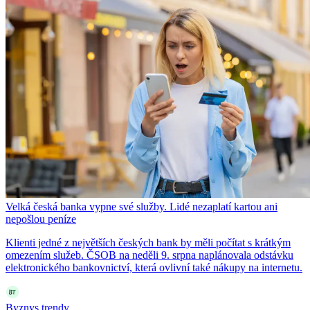
Velká česká banka vypne své služby. Lidé nezaplatí kartou ani
nepošlou peníze
Klienti jedné z největších českých bank by měli počítat s krátkým
omezením služeb. ČSOB na neděli 9. srpna naplánovala odstávku
elektronického bankovnictví, která ovlivní také nákupy na internetu.
Byznys trendy