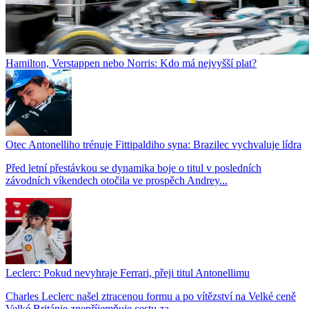
Hamilton, Verstappen nebo Norris: Kdo má nejvyšší plat?
Otec Antonelliho trénuje Fittipaldiho syna: Brazilec vychvaluje lídra
Před letní přestávkou se dynamika boje o titul v posledních
závodních víkendech otočila ve prospěch Andrey...
Leclerc: Pokud nevyhraje Ferrari, přeji titul Antonellimu
Charles Leclerc našel ztracenou formu a po vítězství na Velké ceně
Velké Británie znepříjemňuje cestu za...