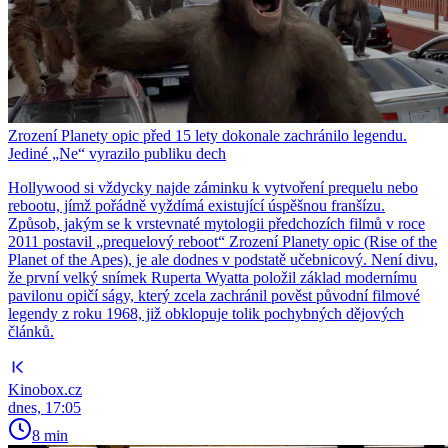
Zrození Planety opic před 15 lety dokonale zachránilo legendu.
Jediné „Ne“ vyrazilo publiku dech
Hollywood si vždycky najde záminku k vytvoření prequelu nebo
rebootu, jímž pořádně vyždímá existující úspěšnou franšízu.
Způsob, jakým se k vrstevnaté mytologii předchozích filmů v roce
2011 postavil „prequelový reboot“ Zrození Planety opic (Rise of the
Planet of the Apes), je ale dodnes v podstatě učebnicový. Není divu,
že první velký snímek Ruperta Wyatta položil základ modernímu
pavilonu opičí ságy, který zcela zachránil pověst původní filmové
legendy z roku 1968, již obklopuje tolik pochybných dějových
článků.
Kinobox.cz
dnes, 17:05
8 min