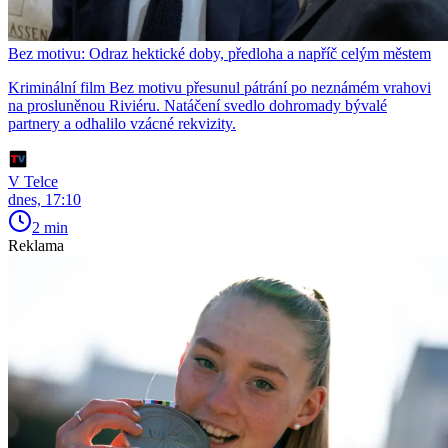
Bez motivu: Odraz hektické doby, předloha a napříč celým městem
Kriminální film Bez motivu přesunul pátrání po neznámém vrahovi
na prosluněnou Riviéru. Natáčení svedlo dohromady bývalé
partnery a odhalilo vzácné rekvizity.
V Telce
dnes, 17:10
2 min
Reklama