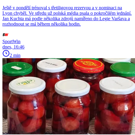
Ještě v pondělí trénoval s třetiligovou rezervou a v nominaci na
Lyon chyběl. Ve středu už polská média psala o pokročilém jednání.
Jan Kuchta má podle několika zdrojů namířeno do Legie Varšava a
rozhodnout se má během několika hodin.
SportWin
dnes, 16:46
2 min