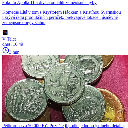
kokpitu Apolla 11 a diváci odhalili zeměpisné chyby
Komedie Lítá v tom s Kryštofem Hádkem a Kristínou Svarinskou
ukrývá řadu produkčních perliček, překvapivé lokace i úsměvné
zeměpisné omyly štábu.
V Telce
dnes, 16:49
3 min
Pětikoruna za 50 000 Kč. Poznáte ji podle jednoho jediného detailu,