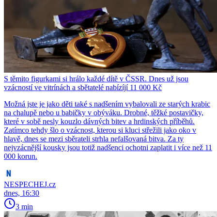
S těmito figurkami si hrálo každé dítě v ČSSR. Dnes už jsou
vzácností ve vitrínách a sbětatelé nabízíjí 11 000 Kč
Možná jste je jako děti také s nadšením vybalovali ze starých krabic
na chalupě nebo u babičky v obýváku. Drobné, těžké postavičky,
které v sobě nesly kouzlo dávných bitev a hrdinských příběhů.
Zatímco tehdy šlo o vzácnost, kterou si kluci střežili jako oko v
hlavě, dnes se mezi sběrateli strhla nefalšovaná bitva. Za ty
nejvzácnější kousky jsou totiž nadšenci ochotni zaplatit i více než 11
000 korun.
NESPECHEJ.cz
dnes, 16:30
3 min