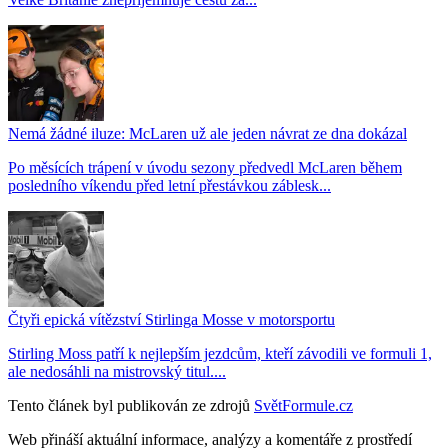
Nemá žádné iluze: McLaren už ale jeden návrat ze dna dokázal
Po měsících trápení v úvodu sezony předvedl McLaren během
posledního víkendu před letní přestávkou záblesk...
Čtyři epická vítězství Stirlinga Mosse v motorsportu
Stirling Moss patří k nejlepším jezdcům, kteří závodili ve formuli 1,
ale nedosáhli na mistrovský titul....
Tento článek byl publikován ze zdrojů
SvětFormule.cz
Web přináší aktuální informace, analýzy a komentáře z prostředí