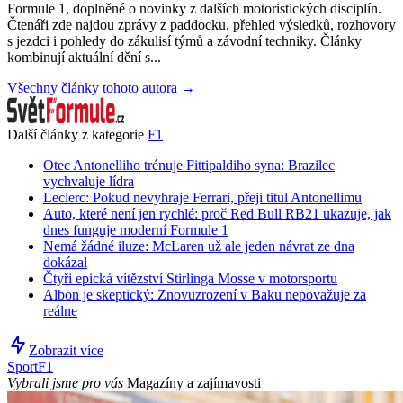
Formule 1, doplněné o novinky z dalších motoristických disciplín.
Čtenáři zde najdou zprávy z paddocku, přehled výsledků, rozhovory
s jezdci i pohledy do zákulisí týmů a závodní techniky. Články
kombinují aktuální dění s...
Všechny články tohoto autora →
Další články z kategorie
F1
Otec Antonelliho trénuje Fittipaldiho syna: Brazilec
vychvaluje lídra
Leclerc: Pokud nevyhraje Ferrari, přeji titul Antonellimu
Auto, které není jen rychlé: proč Red Bull RB21 ukazuje, jak
dnes funguje moderní Formule 1
Nemá žádné iluze: McLaren už ale jeden návrat ze dna
dokázal
Čtyři epická vítězství Stirlinga Mosse v motorsportu
Albon je skeptický: Znovuzrození v Baku nepovažuje za
reálne
Zobrazit více
Sport
F1
Vybrali jsme pro vás
Magazíny a zajímavosti