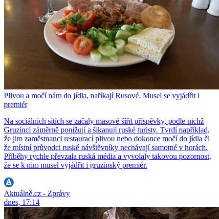
Plivou a močí nám do jídla, naříkají Rusové. Musel se vyjádřit i
premiér
Na sociálních sítích se začaly masově šířit příspěvky, podle nichž
Gruzínci záměrně ponižují a šikanují ruské turisty. Tvrdí například,
že jim zaměstnanci restaurací plivou nebo dokonce močí do jídla či
že místní průvodci ruské návštěvníky nechávají samotné v horách.
Příběhy rychle převzala ruská média a vyvolaly takovou pozornost,
že se k nim musel vyjádřit i gruzínský premiér.
Aktuálně.cz - Zprávy
dnes, 17:14