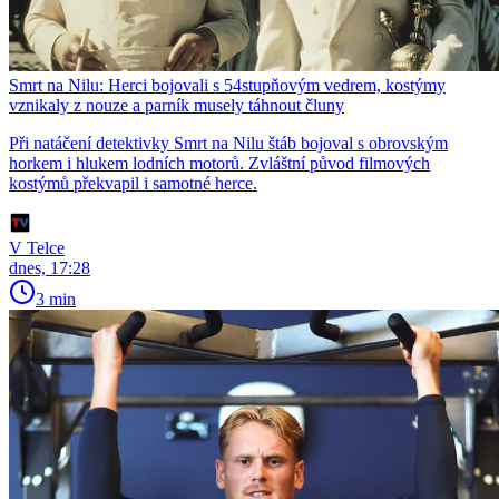
Smrt na Nilu: Herci bojovali s 54stupňovým vedrem, kostýmy
vznikaly z nouze a parník musely táhnout čluny
Při natáčení detektivky Smrt na Nilu štáb bojoval s obrovským
horkem i hlukem lodních motorů. Zvláštní původ filmových
kostýmů překvapil i samotné herce.
V Telce
dnes, 17:28
3 min