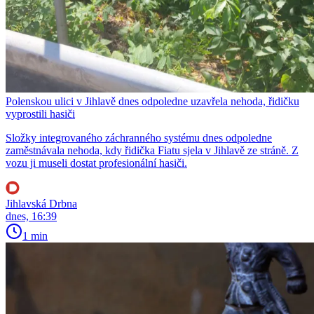
Polenskou ulici v Jihlavě dnes odpoledne uzavřela nehoda, řidičku
vyprostili hasiči
Složky integrovaného záchranného systému dnes odpoledne
zaměstnávala nehoda, kdy řidička Fiatu sjela v Jihlavě ze stráně. Z
vozu ji museli dostat profesionální hasiči.
Jihlavská Drbna
dnes, 16:39
1 min