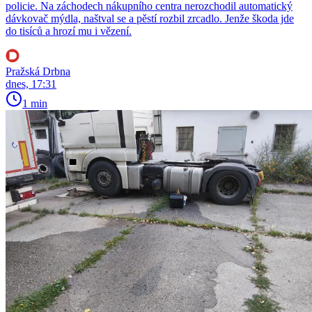
policie. Na záchodech nákupního centra nerozchodil automatický
dávkovač mýdla, naštval se a pěstí rozbil zrcadlo. Jenže škoda jde
do tisíců a hrozí mu i vězení.
Pražská Drbna
dnes, 17:31
1 min