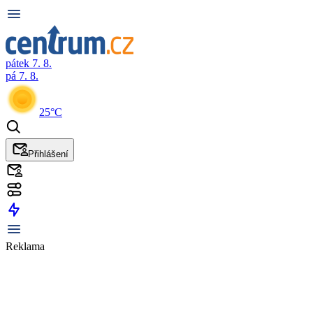
pátek 7. 8.
pá 7. 8.
25°C
Přihlášení
Reklama