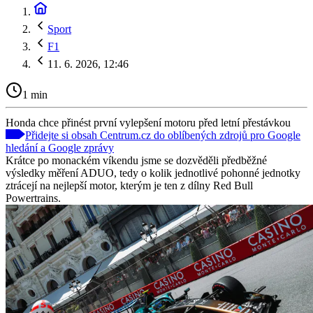
Sport
F1
11. 6. 2026, 12:46
1 min
Honda chce přinést první vylepšení motoru před letní přestávkou
Přidejte si obsah Centrum.cz do oblíbených zdrojů pro Google
hledání a Google zprávy
Krátce po monackém víkendu jsme se dozvěděli předběžné
výsledky měření ADUO, tedy o kolik jednotlivé pohonné jednotky
ztrácejí na nejlepší motor, kterým je ten z dílny Red Bull
Powertrains.