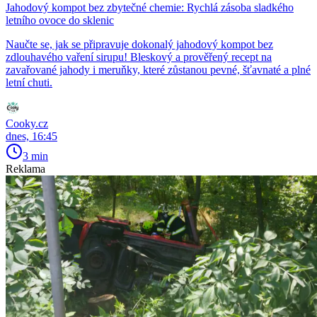
Jahodový kompot bez zbytečné chemie: Rychlá zásoba sladkého
letního ovoce do sklenic
Naučte se, jak se připravuje dokonalý jahodový kompot bez
zdlouhavého vaření sirupu! Bleskový a prověřený recept na
zavařované jahody i meruňky, které zůstanou pevné, šťavnaté a plné
letní chuti.
Cooky.cz
dnes, 16:45
3 min
Reklama