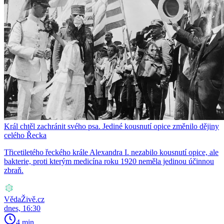
Král chtěl zachránit svého psa. Jediné kousnutí opice změnilo dějiny
celého Řecka
Třicetiletého řeckého krále Alexandra I. nezabilo kousnutí opice, ale
bakterie, proti kterým medicína roku 1920 neměla jedinou účinnou
zbraň.
VědaŽivě.cz
dnes, 16:30
4 min