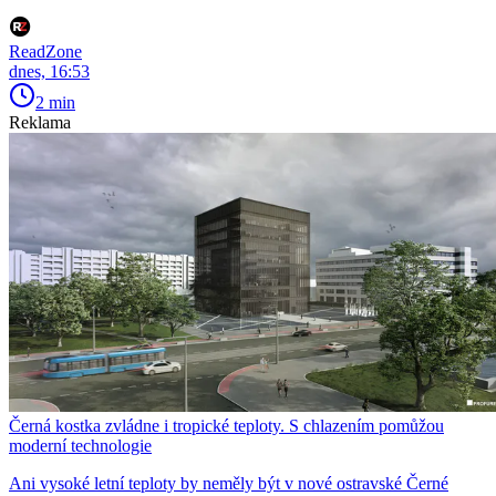
ReadZone
dnes, 16:53
2 min
Reklama
Černá kostka zvládne i tropické teploty. S chlazením pomůžou
moderní technologie
Ani vysoké letní teploty by neměly být v nové ostravské Černé