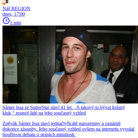
Náš REGION
dnes, 17:00
1 min
Sámer Issa ze SuperStar slaví 41 let. „A takový to býval krásný
kluk,“ reagují lidé na jeho současný vzhled
Zpěvák Sámer Issa slaví jednačtyřicáté narozeniny a oznámil
dokonce zásnuby. Jeho současný vzhled ovšem na internetu vyvolal
bouřlivou debatu o stopách minulosti.