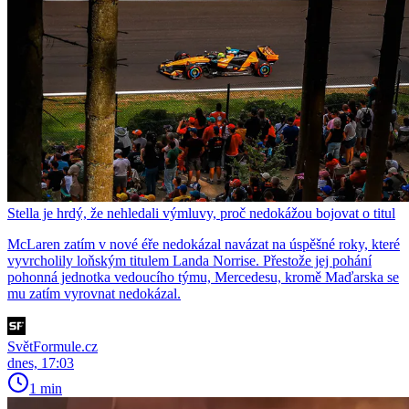
Stella je hrdý, že nehledali výmluvy, proč nedokážou bojovat o titul
McLaren zatím v nové éře nedokázal navázat na úspěšné roky, které
vyvrcholily loňským titulem Landa Norrise. Přestože jej pohání
pohonná jednotka vedoucího týmu, Mercedesu, kromě Maďarska se
mu zatím vyrovnat nedokázal.
SvětFormule.cz
dnes, 17:03
1 min