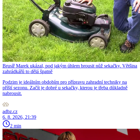
Brusíř Marek ukázal, pod jakým úhlem brousit nůž sekačky. Většina
zahrádkářů to dělá špatně
Podzim je ideálním obdobím pro přípravu zahradní techniky na
příští sezonu. Začít je dobré u sekačky, kterou je třeba důkladně
nabrousit.
adbz.cz
6. 8. 2026, 21:39
2 min