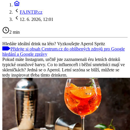
FAJNTIP.cz
12. 6. 2026, 12:01
2 min
Hledáte ideální drink na léto? Vyzkoušejte Aperol Spritz
Přidejte si obsah Centrum.cz do oblíbených zdrojů pro Google
hledání a Google zprávy
Pokud máte Instagram, určitě jste zaznamenali éru letních drinků
typické oranžové barvy. Co to influenceři i běžní smrtelníci mají ve
skleničkách? Jedná se o Aperol. Letní sezóna se blíží, můžete se
tedy inspirovat třeba tímto drinkem.