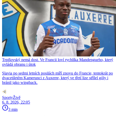
Trpišovský nemá dost. Ve Francii loví rychlíka Mandengueho, který
ovládá obranu i útok
Slavia po sedmi letních posilách míří znovu do Francie, tentokrát po
dvacetiletém Kamerunci z Auxerre, který ve třetí lize střílel góly i
bránil jako wingback.
SportyŽivě
6. 8. 2026, 22:05
3 min