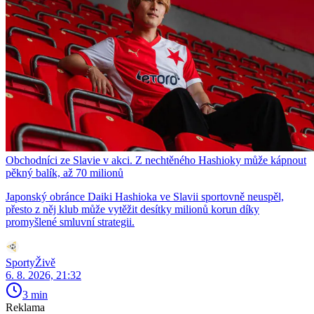
Obchodníci ze Slavie v akci. Z nechtěného Hashioky může kápnout
pěkný balík, až 70 milionů
Japonský obránce Daiki Hashioka ve Slavii sportovně neuspěl,
přesto z něj klub může vytěžit desítky milionů korun díky
promyšlené smluvní strategii.
SportyŽivě
6. 8. 2026, 21:32
3 min
Reklama