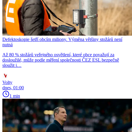
Defektoskopie šetří obcím miliony. Výměna většiny stožárů není
nutná
Až 80 % stožárů veřejného osvětlení, které obce považují za
dosloužilé, může podle měření společnosti ČEZ ESL bezpečně
sloužit i…
Volty
dnes, 01:00
1 min