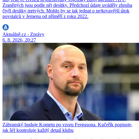
Zraněných jsou podle něj desítky. Předchozí údaje uváděly zhruba
čtyři desítky mrtvých. Mohlo by se tak jednat o nejkrvavější útok
povstalců v Jemenu od příměří z roku 2022.
Aktuálně.cz - Zprávy
6. 8. 2026, 20:27
Zábranský buduje Kometu po vzoru Fergusona. Kučeřík popisuje,
jak šéf kontroluje každý detail klubu