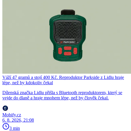
Váží 47 gramů a stojí 400 Kč. Reproduktor Parkside z Lidlu hraje
lépe, než by kdokoliv čekal
Dílenská značka Lidlu přišla s Bluetooth reproduktorem, který se
vejde do dlaně a hraje mnohem lépe, než by člověk čekal.
Mobify.cz
6. 8. 2026, 21:08
3 min