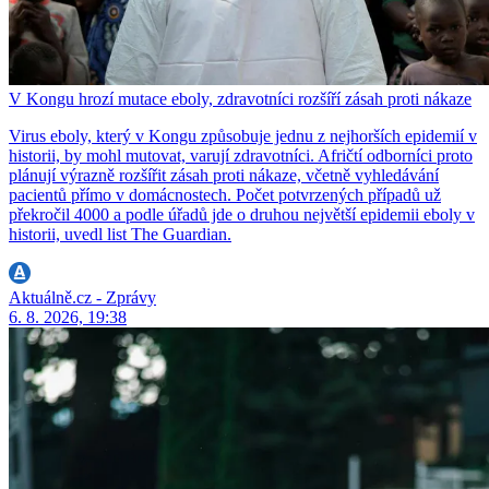
V Kongu hrozí mutace eboly, zdravotníci rozšíří zásah proti nákaze
Virus eboly, který v Kongu způsobuje jednu z nejhorších epidemií v
historii, by mohl mutovat, varují zdravotníci. Afričtí odborníci proto
plánují výrazně rozšířit zásah proti nákaze, včetně vyhledávání
pacientů přímo v domácnostech. Počet potvrzených případů už
překročil 4000 a podle úřadů jde o druhou největší epidemii eboly v
historii, uvedl list The Guardian.
Aktuálně.cz - Zprávy
6. 8. 2026, 19:38