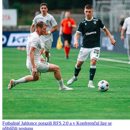
Fotbalisté Jablonce porazili RFS 2:0 a v Konferenční lize se
přiblížili postupu