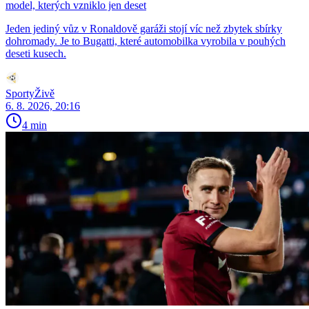
model, kterých vzniklo jen deset
Jeden jediný vůz v Ronaldově garáži stojí víc než zbytek sbírky
dohromady. Je to Bugatti, které automobilka vyrobila v pouhých
deseti kusech.
SportyŽivě
6. 8. 2026, 20:16
4 min