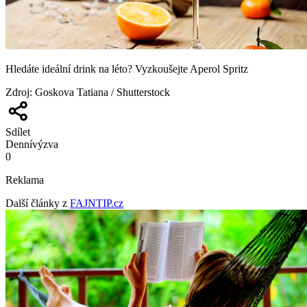
Hledáte ideální drink na léto? Vyzkoušejte Aperol Spritz
Zdroj
:
Goskova Tatiana / Shutterstock
Sdílet
Denní
výzva
0
Reklama
Další články z
FAJNTIP.cz