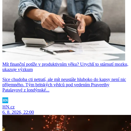
Mít finanční potíže v produktivním věku? Urychlí to stárnutí mozku,
ukazuje výzkum
Sice chudoba cti netratí, ale mít neustále hluboko do kapsy není nic
příjemného. Tým britských vědců pod vedením Praveethy
Patalayové z londýnské...
HN.cz
6. 8. 2026, 22:00