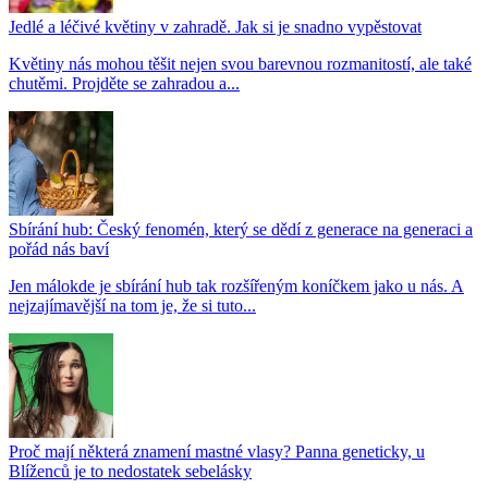
Jedlé a léčivé květiny v zahradě. Jak si je snadno vypěstovat
Květiny nás mohou těšit nejen svou barevnou rozmanitostí, ale také
chutěmi. Projděte se zahradou a...
Sbírání hub: Český fenomén, který se dědí z generace na generaci a
pořád nás baví
Jen málokde je sbírání hub tak rozšířeným koníčkem jako u nás. A
nejzajímavější na tom je, že si tuto...
Proč mají některá znamení mastné vlasy? Panna geneticky, u
Blíženců je to nedostatek sebelásky