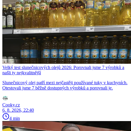
Velký test slunečnicových olejů 2026: Porovnali jsme 7 výrobků a
našli ty nejkvalitnější
Slunečnicový olej patří mezi nejčastěji používané tuky v kuchyních.
Otestovali jsme 7 běžně dostupných výrobků a porovnali je.
Cooky.cz
6. 8. 2026, 22:40
4 min