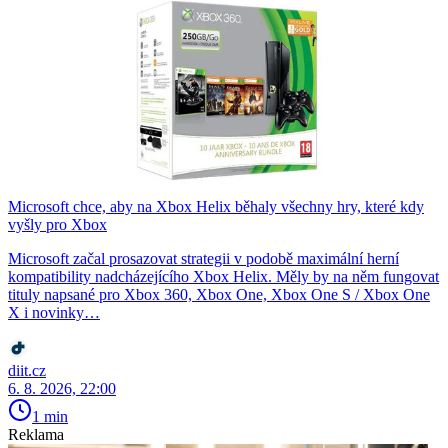
Microsoft chce, aby na Xbox Helix běhaly všechny hry, které kdy
vyšly pro Xbox
Microsoft začal prosazovat strategii v podobě maximální herní
kompatibility nadcházejícího Xbox Helix. Měly by na něm fungovat
tituly napsané pro Xbox 360, Xbox One, Xbox One S / Xbox One
X i novinky…
diit.cz
6. 8. 2026, 22:00
1 min
Reklama