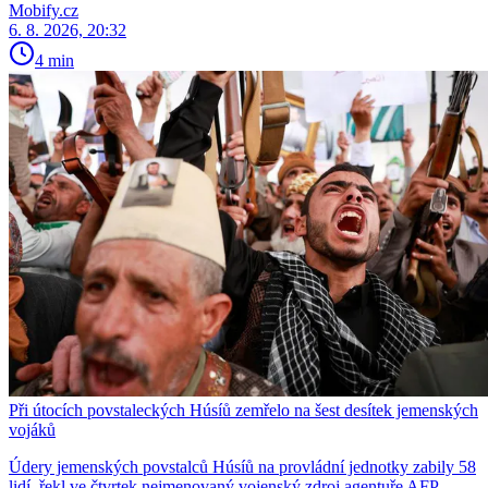
Mobify.cz
6. 8. 2026, 20:32
4 min
Při útocích povstaleckých Húsíů zemřelo na šest desítek jemenských
vojáků
Údery jemenských povstalců Húsíů na provládní jednotky zabily 58
lidí, řekl ve čtvrtek nejmenovaný vojenský zdroj agentuře AFP.