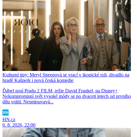
Kulturní tipy: Meryl Streepová se vrací v ikonické roli, divadlo na
hradě Kašperk i nová česká komedie
Ďábel nosí Pradu 2 FILM, režie David Frankel, na Disney+
Nekompromisní svět vysoké módy se po dvaceti letech od prvního
dílu vrátil. Nesmlouvavá...
HN.cz
6. 8. 2026, 22:00