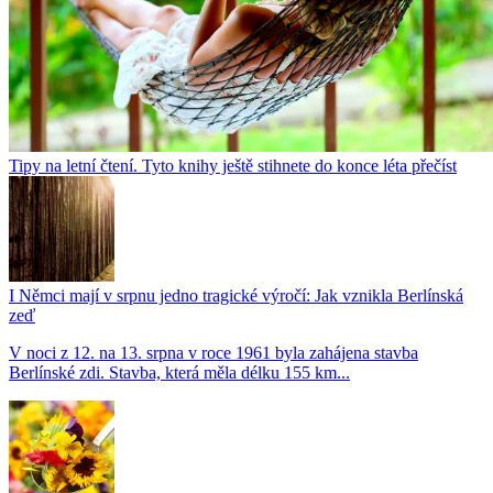
Tipy na letní čtení. Tyto knihy ještě stihnete do konce léta přečíst
I Němci mají v srpnu jedno tragické výročí: Jak vznikla Berlínská
zeď
V noci z 12. na 13. srpna v roce 1961 byla zahájena stavba
Berlínské zdi. Stavba, která měla délku 155 km...