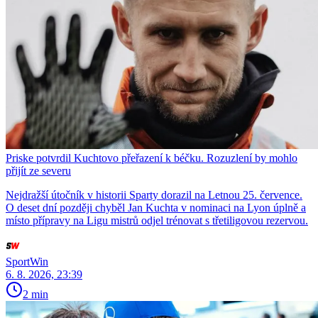
Priske potvrdil Kuchtovo přeřazení k béčku. Rozuzlení by mohlo
přijít ze severu
Nejdražší útočník v historii Sparty dorazil na Letnou 25. července.
O deset dní později chyběl Jan Kuchta v nominaci na Lyon úplně a
místo přípravy na Ligu mistrů odjel trénovat s třetiligovou rezervou.
SportWin
6. 8. 2026, 23:39
2 min