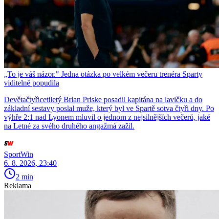
„To je váš názor." Jedna otázka po velkém večeru trenéra Sparty
viditelně popudila
Devětačtyřicetiletý Brian Priske posadil kapitána na lavičku a do
základní sestavy poslal muže, který byl ve Spartě sotva čtyři dny. Po
výhře 2:1 nad Lyonem mluvil o jednom z nejsilnějších večerů, jaké
na Letné za svého druhého angažmá zažil.
SportWin
6. 8. 2026, 23:40
2 min
Reklama