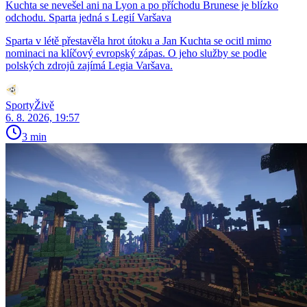
Kuchta se nevešel ani na Lyon a po příchodu Brunese je blízko
odchodu. Sparta jedná s Legií Varšava
Sparta v létě přestavěla hrot útoku a Jan Kuchta se ocitl mimo
nominaci na klíčový evropský zápas. O jeho služby se podle
polských zdrojů zajímá Legia Varšava.
SportyŽivě
6. 8. 2026, 19:57
3 min