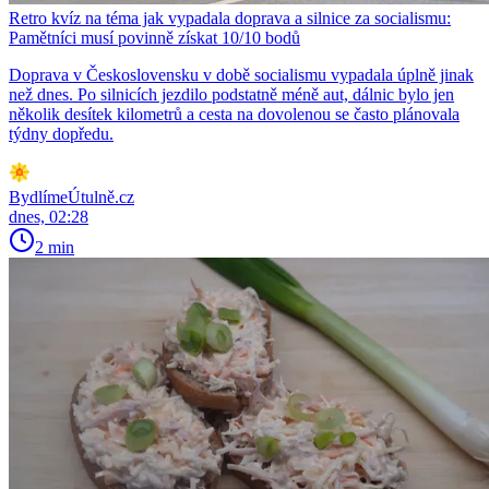
Retro kvíz na téma jak vypadala doprava a silnice za socialismu:
Pamětníci musí povinně získat 10/10 bodů
Doprava v Československu v době socialismu vypadala úplně jinak
než dnes. Po silnicích jezdilo podstatně méně aut, dálnic bylo jen
několik desítek kilometrů a cesta na dovolenou se často plánovala
týdny dopředu.
BydlímeÚtulně.cz
dnes, 02:28
2 min