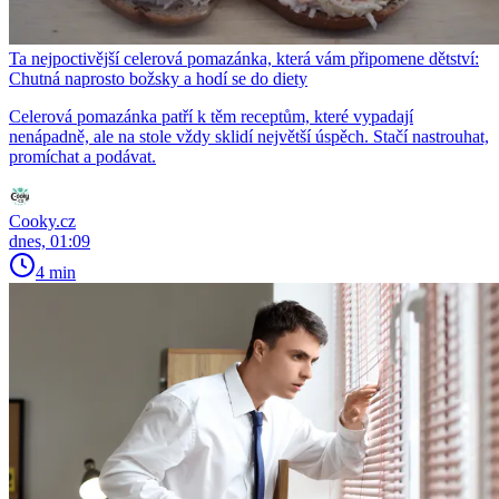
Ta nejpoctivější celerová pomazánka, která vám připomene dětství:
Chutná naprosto božsky a hodí se do diety
Celerová pomazánka patří k těm receptům, které vypadají
nenápadně, ale na stole vždy sklidí největší úspěch. Stačí nastrouhat,
promíchat a podávat.
Cooky.cz
dnes, 01:09
4 min