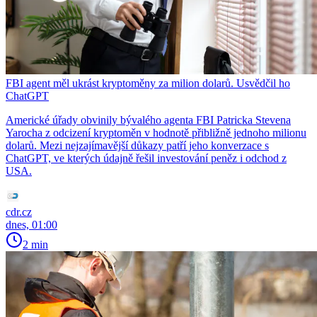
FBI agent měl ukrást kryptoměny za milion dolarů. Usvědčil ho
ChatGPT
Americké úřady obvinily bývalého agenta FBI Patricka Stevena
Yarocha z odcizení kryptoměn v hodnotě přibližně jednoho milionu
dolarů. Mezi nejzajímavější důkazy patří jeho konverzace s
ChatGPT, ve kterých údajně řešil investování peněz i odchod z
USA.
cdr.cz
dnes, 01:00
2 min