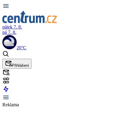
pátek 7. 8.
pá 7. 8.
20°C
Přihlášení
Reklama