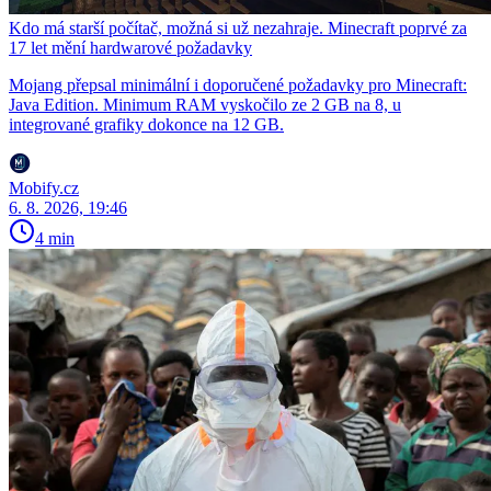
Kdo má starší počítač, možná si už nezahraje. Minecraft poprvé za
17 let mění hardwarové požadavky
Mojang přepsal minimální i doporučené požadavky pro Minecraft:
Java Edition. Minimum RAM vyskočilo ze 2 GB na 8, u
integrované grafiky dokonce na 12 GB.
Mobify.cz
6. 8. 2026, 19:46
4 min