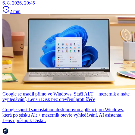
6. 8. 2026, 20:45
2 min
Google se usadil přímo ve Windows. Stačí ALT + mezerník a máte
vyhledávání, Lens i Disk bez otevření prohlížeče
Google spustil samostatnou desktopovou aplikaci pro Windows,
která po stisku Alt + mezerník otevře vyhledávání, AI asistenta,
Lens i přístup k Disku.