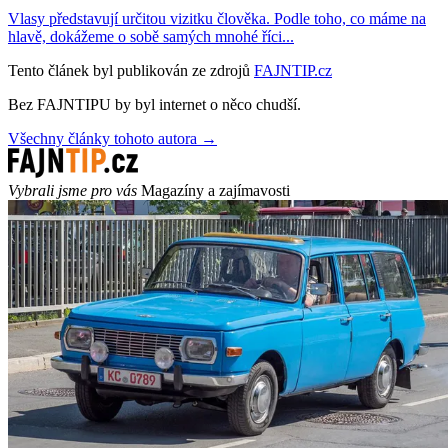
Vlasy představují určitou vizitku člověka. Podle toho, co máme na
hlavě, dokážeme o sobě samých mnohé říci...
Tento článek byl publikován ze zdrojů
FAJNTIP.cz
Bez FAJNTIPU by byl internet o něco chudší.
Všechny články tohoto autora →
Vybrali jsme pro vás
Magazíny a zajímavosti