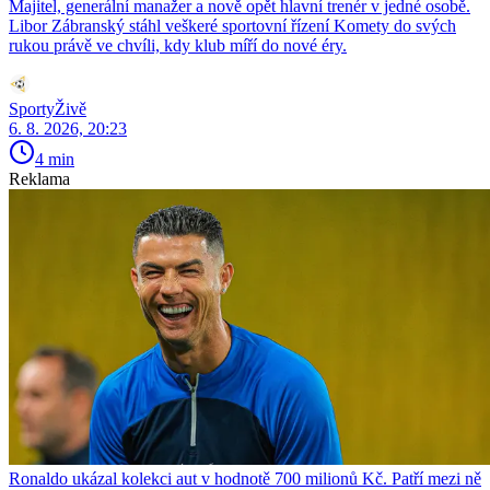
Majitel, generální manažer a nově opět hlavní trenér v jedné osobě.
Libor Zábranský stáhl veškeré sportovní řízení Komety do svých
rukou právě ve chvíli, kdy klub míří do nové éry.
SportyŽivě
6. 8. 2026, 20:23
4 min
Reklama
Ronaldo ukázal kolekci aut v hodnotě 700 milionů Kč. Patří mezi ně