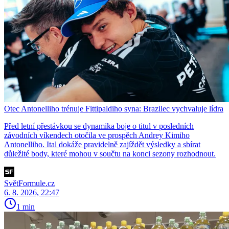
Otec Antonelliho trénuje Fittipaldiho syna: Brazilec vychvaluje lídra
Před letní přestávkou se dynamika boje o titul v posledních
závodních víkendech otočila ve prospěch Andrey Kimiho
Antonelliho. Ital dokáže pravidelně zajíždět výsledky a sbírat
důležité body, které mohou v součtu na konci sezony rozhodnout.
SvětFormule.cz
6. 8. 2026, 22:47
1 min