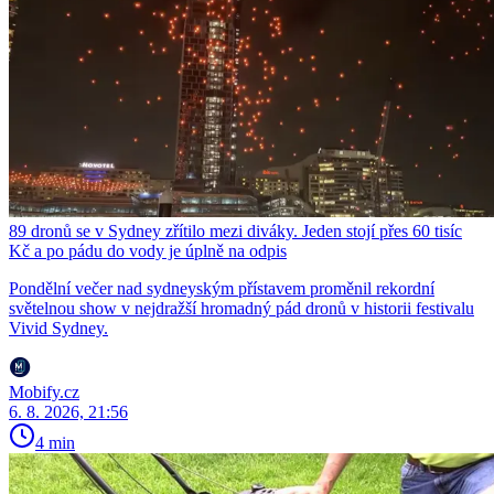
89 dronů se v Sydney zřítilo mezi diváky. Jeden stojí přes 60 tisíc
Kč a po pádu do vody je úplně na odpis
Pondělní večer nad sydneyským přístavem proměnil rekordní
světelnou show v nejdražší hromadný pád dronů v historii festivalu
Vivid Sydney.
Mobify.cz
6. 8. 2026, 21:56
4 min