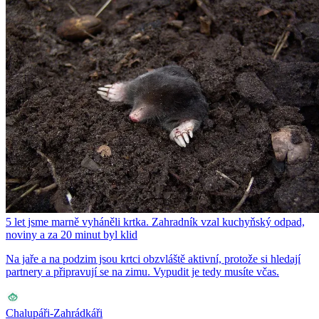
5 let jsme marně vyháněli krtka. Zahradník vzal kuchyňský odpad,
noviny a za 20 minut byl klid
Na jaře a na podzim jsou krtci obzvláště aktivní, protože si hledají
partnery a připravují se na zimu. Vypudit je tedy musíte včas.
Chalupáři-Zahrádkáři