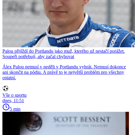
Palou přijíždí do Portlandu jako muž, kterého už nestačí porážet.
Soupeři potřebují, aby začal chybovat
Álex Palou nemusí v neděli v Portlandu vyhrát. Nemusí dokonce
ani skončit na pódiu. A právě to je největší problém pro všechny
ostatní.
Vše o sportu
dnes, 11:51
5 min