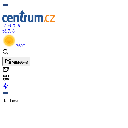
pátek 7. 8.
pá 7. 8.
26°C
Přihlášení
Reklama