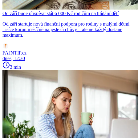
Od září bude přispívat stát 6 000 Kč rodičům na hlídání dětí
Od září startuje nová finanční podpora pro rodiny s malými dětmi.
Tisíce korun měsíčně na jesle či chůvy – ale ne každý dostane
maximum.
FAJNTIP.cz
dnes, 12:30
3 min