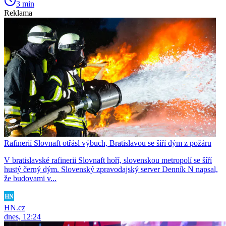
3 min
Reklama
Rafinerií Slovnaft otřásl výbuch, Bratislavou se šíří dým z požáru
V bratislavské rafinerii Slovnaft hoří, slovenskou metropolí se šíří
hustý černý dým. Slovenský zpravodajský server Denník N napsal,
že budovami v...
HN.cz
dnes, 12:24