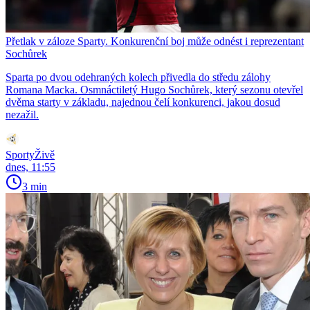
Přetlak v záloze Sparty. Konkurenční boj může odnést i reprezentant
Sochůrek
Sparta po dvou odehraných kolech přivedla do středu zálohy
Romana Macka. Osmnáctiletý Hugo Sochůrek, který sezonu otevřel
dvěma starty v základu, najednou čelí konkurenci, jakou dosud
nezažil.
SportyŽivě
dnes, 11:55
3 min