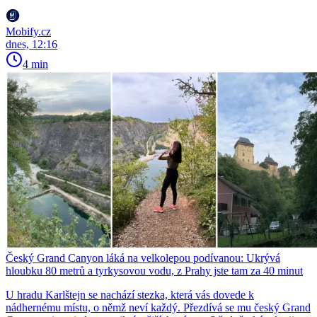
Mobify.cz
dnes, 12:16
4 min
Český Grand Canyon láká na velkolepou podívanou: Ukrývá
hloubku 80 metrů a tyrkysovou vodu, z Prahy jste tam za 40 minut
U hradu Karlštejn se nachází stezka, která vás dovede k
nádhernému místu, o němž neví každý. Přezdívá se mu český Grand