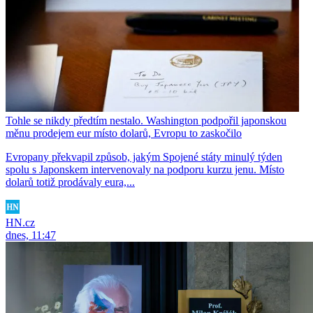
Tohle se nikdy předtím nestalo. Washington podpořil japonskou
měnu prodejem eur místo dolarů, Evropu to zaskočilo
Evropany překvapil způsob, jakým Spojené státy minulý týden
spolu s Japonskem intervenovaly na podporu kurzu jenu. Místo
dolarů totiž prodávaly eura,...
HN.cz
dnes, 11:47