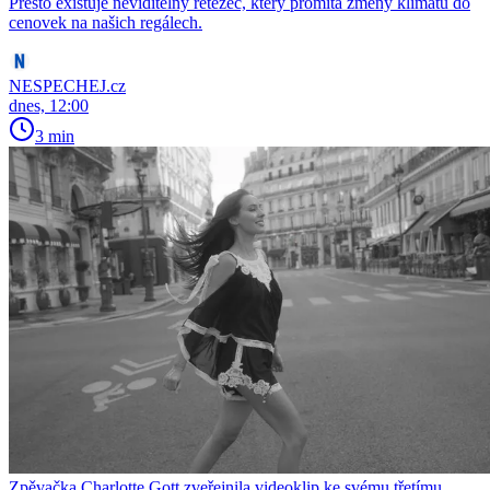
Přesto existuje neviditelný řetězec, který promítá změny klimatu do
cenovek na našich regálech.
NESPECHEJ.cz
dnes, 12:00
3 min
Zpěvačka Charlotte Gott zveřejnila videoklip ke svému třetímu