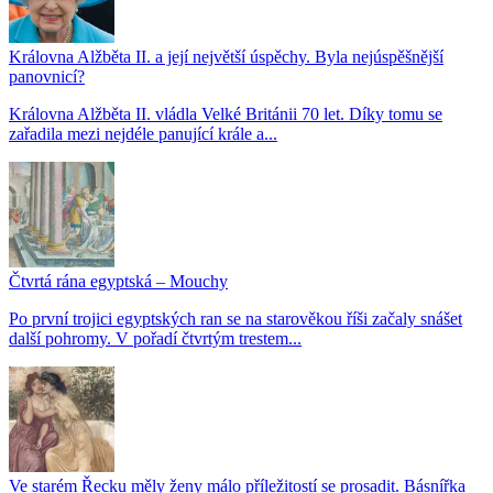
Královna Alžběta II. a její největší úspěchy. Byla nejúspěšnější
panovnicí?
Královna Alžběta II. vládla Velké Británii 70 let. Díky tomu se
zařadila mezi nejdéle panující krále a...
Čtvrtá rána egyptská – Mouchy
Po první trojici egyptských ran se na starověkou říši začaly snášet
další pohromy. V pořadí čtvrtým trestem...
Ve starém Řecku měly ženy málo příležitostí se prosadit. Básnířka