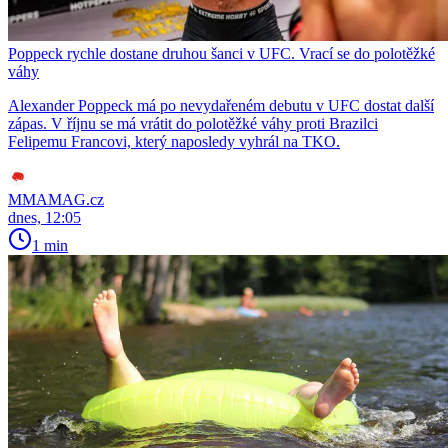
Poppeck rychle dostane druhou šanci v UFC. Vrací se do polotěžké
váhy
Alexander Poppeck má po nevydařeném debutu v UFC dostat další
zápas. V říjnu se má vrátit do polotěžké váhy proti Brazilci
Felipemu Francovi, který naposledy vyhrál na TKO.
MMAMAG.cz
dnes, 12:05
1 min