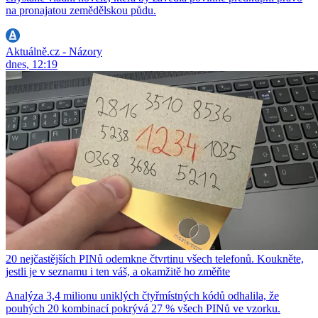
na pronajatou zemědělskou půdu.
Aktuálně.cz - Názory
dnes, 12:19
20 nejčastějších PINů odemkne čtvrtinu všech telefonů. Koukněte,
jestli je v seznamu i ten váš, a okamžitě ho změňte
Analýza 3,4 milionu uniklých čtyřmístných kódů odhalila, že
pouhých 20 kombinací pokrývá 27 % všech PINů ve vzorku.