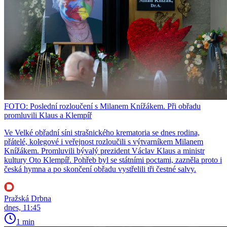
FOTO: Poslední rozloučení s Milanem Knížákem. Při obřadu
promluvili Klaus a Klempíř
Ve Velké obřadní síni strašnického krematoria se dnes rodina,
přátelé, kolegové i veřejnost rozloučili s výtvarníkem Milanem
Knížákem. Promluvili bývalý prezident Václav Klaus a ministr
kultury Oto Klempíř. Pohřeb byl se státními poctami, zazněla proto i
česká hymna a po skončení obřadu vystřelili tři čestné salvy.
Pražská Drbna
dnes, 11:45
1 min