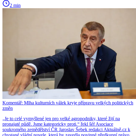
2 min
Komentář: Mlha kulturních válek kryje přípravu velkých politických
změn
„Je to celé vymyšlené jen pro velké agropodniky, které žijí na
pronajaté půdě. Jsme kategoricky proti,“ řekl šéf Asociace
soukromého zemědělství ČR Jaroslav Šebek redakci Aktuálně.cz k
chystané vládní novele, která by zavedla povinné předkupní právo