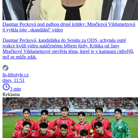
Dagmar Pecková pod palbou drsné kritiky: Mračková Vildumetzová
jí vytkla toto „skandální“ video
Dagmar Pecková, kandidátka do Senátu za ODS, schytala ostré
reakce kvůli videu natáčenému během jízdy. Kritika od Jany
Mračkové Vildumetzové otevřela téma, které je v kampani citlivější,
než se může zdát.
In-lifestyle.cz
dnes, 11:51
3 min
Reklama