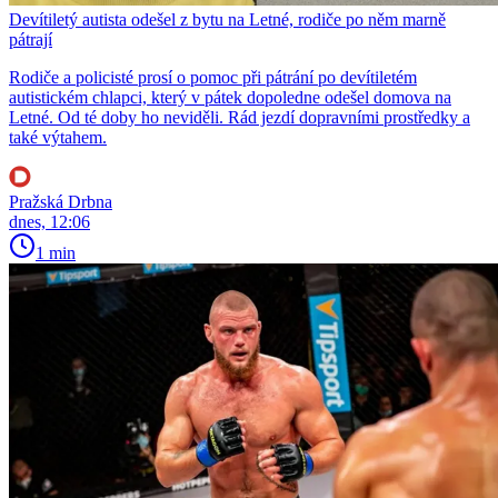
Devítiletý autista odešel z bytu na Letné, rodiče po něm marně
pátrají
Rodiče a policisté prosí o pomoc při pátrání po devítiletém
autistickém chlapci, který v pátek dopoledne odešel domova na
Letné. Od té doby ho neviděli. Rád jezdí dopravními prostředky a
také výtahem.
Pražská Drbna
dnes, 12:06
1 min