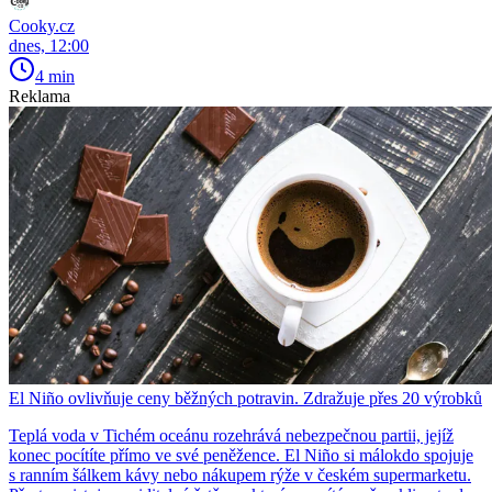
Cooky.cz
dnes, 12:00
4 min
Reklama
El Niño ovlivňuje ceny běžných potravin. Zdražuje přes 20 výrobků
Teplá voda v Tichém oceánu rozehrává nebezpečnou partii, jejíž
konec pocítíte přímo ve své peněžence. El Niño si málokdo spojuje
s ranním šálkem kávy nebo nákupem rýže v českém supermarketu.