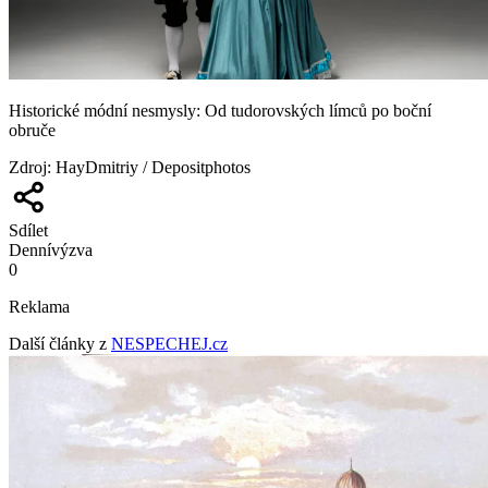
Historické módní nesmysly: Od tudorovských límců po boční
obruče
Zdroj
:
HayDmitriy / Depositphotos
Sdílet
Denní
výzva
0
Reklama
Další články z
NESPECHEJ.cz