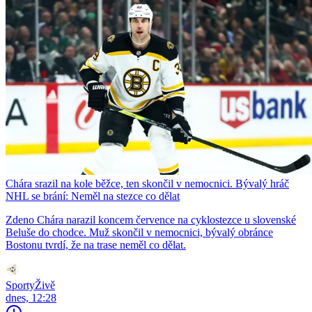
Chára srazil na kole běžce, ten skončil v nemocnici. Bývalý hráč
NHL se brání: Neměl na stezce co dělat
Zdeno Chára narazil koncem července na cyklostezce u slovenské
Beluše do chodce. Muž skončil v nemocnici, bývalý obránce
Bostonu tvrdí, že na trase neměl co dělat.
SportyŽivě
dnes, 12:28