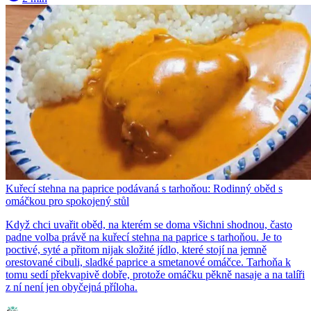
Kuřecí stehna na paprice podávaná s tarhoňou: Rodinný oběd s
omáčkou pro spokojený stůl
Když chci uvařit oběd, na kterém se doma všichni shodnou, často
padne volba právě na kuřecí stehna na paprice s tarhoňou. Je to
poctivé, syté a přitom nijak složité jídlo, které stojí na jemně
orestované cibuli, sladké paprice a smetanové omáčce. Tarhoňa k
tomu sedí překvapivě dobře, protože omáčku pěkně nasaje a na talíři
z ní není jen obyčejná příloha.