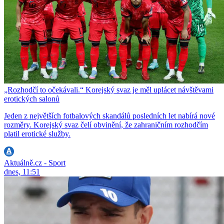
„Rozhodčí to očekávali.“ Korejský svaz je měl uplácet návštěvami
erotických salonů
Jeden z největších fotbalových skandálů posledních let nabírá nové
rozměry. Korejský svaz čelí obvinění, že zahraničním rozhodčím
platil erotické služby.
Aktuálně.cz - Sport
dnes, 11:51