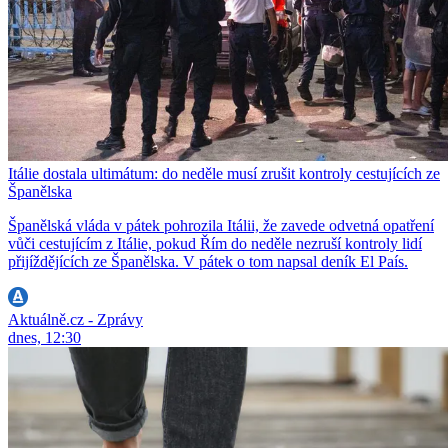
Itálie dostala ultimátum: do neděle musí zrušit kontroly cestujících ze
Španělska
Španělská vláda v pátek pohrozila Itálii, že zavede odvetná opatření
vůči cestujícím z Itálie, pokud Řím do neděle nezruší kontroly lidí
přijíždějících ze Španělska. V pátek o tom napsal deník El País.
Aktuálně.cz - Zprávy
dnes, 12:30