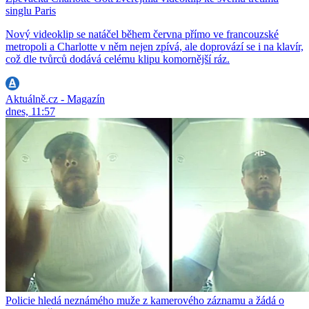
singlu Paris
Nový videoklip se natáčel během června přímo ve francouzské
metropoli a Charlotte v něm nejen zpívá, ale doprovází se i na klavír,
což dle tvůrců dodává celému klipu komornější ráz.
Aktuálně.cz - Magazín
dnes, 11:57
Policie hledá neznámého muže z kamerového záznamu a žádá o