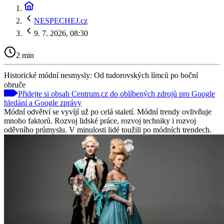
NESPECHEJ.cz
9. 7. 2026, 08:30
2 min
Historické módní nesmysly: Od tudorovských límců po boční
obruče
Přidejte si obsah Centrum.cz do oblíbených zdrojů pro Google
hledání a Google zprávy
Módní odvětví se vyvíjí už po celá staletí. Módní trendy ovlivňuje
mnoho faktorů. Rozvoj lidské práce, rozvoj techniky i rozvoj
oděvního průmyslu. V minulosti lidé toužili po módních trendech.