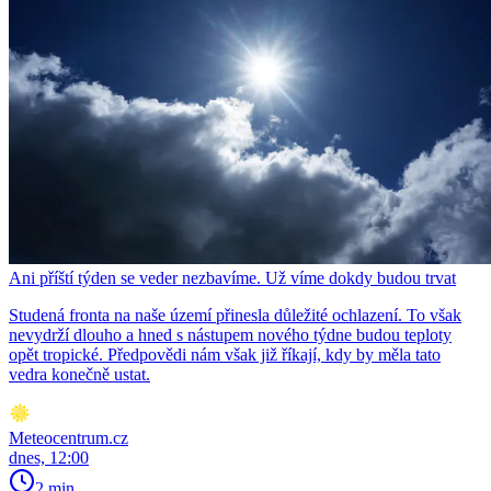
Ani příští týden se veder nezbavíme. Už víme dokdy budou trvat
Studená fronta na naše území přinesla důležité ochlazení. To však
nevydrží dlouho a hned s nástupem nového týdne budou teploty
opět tropické. Předpovědi nám však již říkají, kdy by měla tato
vedra konečně ustat.
Meteocentrum.cz
dnes, 12:00
2 min