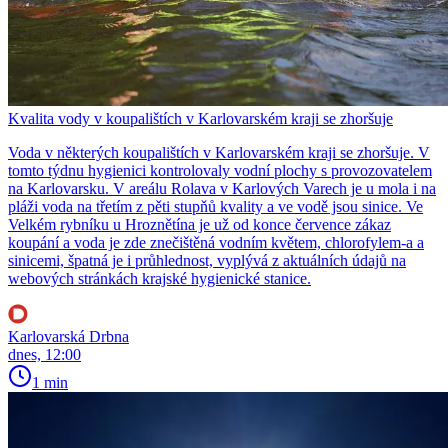
Kvalita vody v koupalištích v Karlovarském kraji se zhoršuje
Voda v některých koupalištích v Karlovarském kraji se zhoršuje. V
tomto týdnu hygienici kontrolovaly vodní plochy s provozovatelem
na Karlovarsku. V areálu Rolava v Karlových Varech je u mola i na
pláži voda na třetím z pěti stupňů kvality a ve vodě jsou sinice. Ve
Velkém rybníku u Hroznětína je už od konce července zákaz
koupání a voda je zde znečištěná vodním květem, chlorofylem-a a
sinicemi, špatná je i průhlednost, vyplývá z aktuálních údajů na
webových stránkách krajské hygienické stanice.
Karlovarská Drbna
dnes, 12:00
1 min