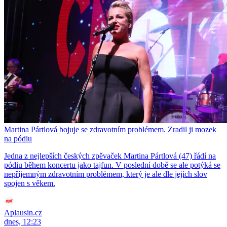
Martina Pártlová bojuje se zdravotním problémem. Zradil ji mozek
na pódiu
Jedna z nejlepších českých zpěvaček Martina Pártlová (47) řádí na
pódiu během koncertu jako tajfun. V poslední době se ale potýká se
nepříjemným zdravotním problémem, který je ale dle jejích slov
spojen s věkem.
Aplausin.cz
dnes, 12:23