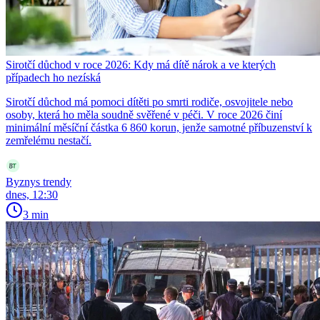
Sirotčí důchod v roce 2026: Kdy má dítě nárok a ve kterých
případech ho nezíská
Sirotčí důchod má pomoci dítěti po smrti rodiče, osvojitele nebo
osoby, která ho měla soudně svěřené v péči. V roce 2026 činí
minimální měsíční částka 6 860 korun, jenže samotné příbuzenství k
zemřelému nestačí.
Byznys trendy
dnes, 12:30
3 min