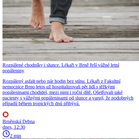
Rozpálené chodníky i slunce. Lékaři v Brně řeší vážné letní
popáleniny
Rozpálený asfalt nebo pár hodin bez stínu. Lékaři z Fakultní
nemocnice Brno letos už hospitalizovali pět lidí s těžkými
popáleninami chodidel, mezi nimi i roční dítě. Ošetřovali také
pacienty s vážnými popáleninami od slunce a varují, že podobných
případů během tropických dnů přibývá.
Brněnská Drbna
dnes, 12:30
2 min