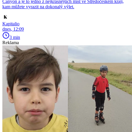
Canyon a je to jedno z nejkrásnějších míst ve Středočeském kraji,
kam můžete vyrazit na dokonalý výlet.
Kapitalio
dnes, 12:09
3 min
Reklama