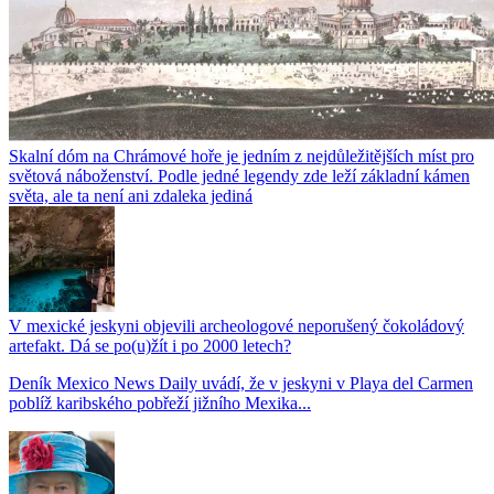
Skalní dóm na Chrámové hoře je jedním z nejdůležitějších míst pro
světová náboženství. Podle jedné legendy zde leží základní kámen
světa, ale ta není ani zdaleka jediná
V mexické jeskyni objevili archeologové neporušený čokoládový
artefakt. Dá se po(u)žít i po 2000 letech?
Deník Mexico News Daily uvádí, že v jeskyni v Playa del Carmen
poblíž karibského pobřeží jižního Mexika...