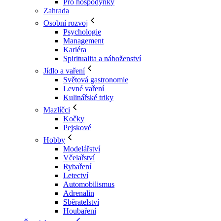
Pro hospodyňky
Zahrada
Osobní rozvoj
Psychologie
Management
Kariéra
Spiritualita a náboženství
Jídlo a vaření
Světová gastronomie
Levné vaření
Kulinářské triky
Mazlíčci
Kočky
Pejskové
Hobby
Modelářství
Včelařství
Rybaření
Letectví
Automobilismus
Adrenalin
Sběratelství
Houbaření