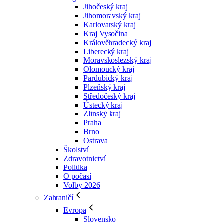
Jihočeský kraj
Jihomoravský kraj
Karlovarský kraj
Kraj Vysočina
Králověhradecký kraj
Liberecký kraj
Moravskoslezský kraj
Olomoucký kraj
Pardubický kraj
Plzeňský kraj
Středočeský kraj
Ústecký kraj
Zlínský kraj
Praha
Brno
Ostrava
Školství
Zdravotnictví
Politika
O počasí
Volby 2026
Zahraničí
Evropa
Slovensko