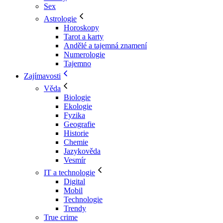
Sex
Astrologie
Horoskopy
Tarot a karty
Andělé a tajemná znamení
Numerologie
Tajemno
Zajímavosti
Věda
Biologie
Ekologie
Fyzika
Geografie
Historie
Chemie
Jazykověda
Vesmír
IT a technologie
Digital
Mobil
Technologie
Trendy
True crime