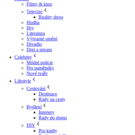
Filmy & kino
Televize
Reality show
Hudba
Hry
Literatura
Výtvarné umění
Divadlo
Digi a stream
Celebrity
Módní policie
Pro pamětníky
Nové tváře
Lifestyle
Cestování
Destinace
Rady na cesty
Bydlení
Interiery
Rady do domu
DIY
Pro kutily