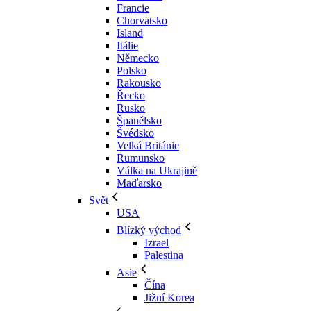
Francie
Chorvatsko
Island
Itálie
Německo
Polsko
Rakousko
Řecko
Rusko
Španělsko
Švédsko
Velká Británie
Rumunsko
Válka na Ukrajině
Maďarsko
Svět
USA
Blízký východ
Izrael
Palestina
Asie
Čína
Jižní Korea