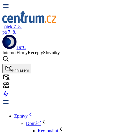
pátek 7. 8.
pá 7. 8.
19°C
Internet
Firmy
Recepty
Slovníky
Přihlášení
Zprávy
Domácí
Regionální