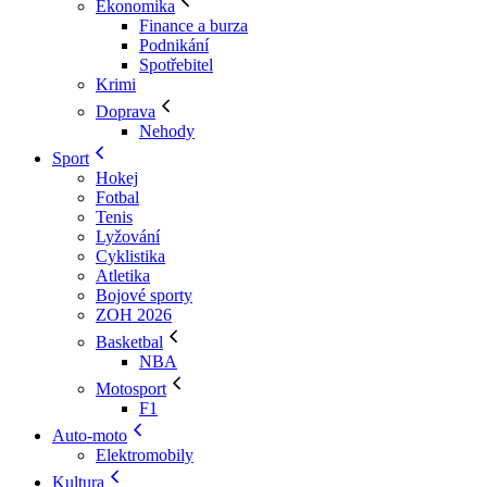
Ekonomika
Finance a burza
Podnikání
Spotřebitel
Krimi
Doprava
Nehody
Sport
Hokej
Fotbal
Tenis
Lyžování
Cyklistika
Atletika
Bojové sporty
ZOH 2026
Basketbal
NBA
Motosport
F1
Auto-moto
Elektromobily
Kultura