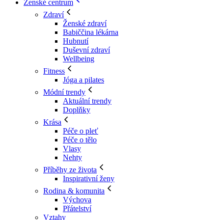
Ženské centrum
Zdraví
Ženské zdraví
Babiččina lékárna
Hubnutí
Duševní zdraví
Wellbeing
Fitness
Jóga a pilates
Módní trendy
Aktuální trendy
Doplňky
Krása
Péče o pleť
Péče o tělo
Vlasy
Nehty
Příběhy ze života
Inspirativní ženy
Rodina & komunita
Výchova
Přátelství
Vztahy