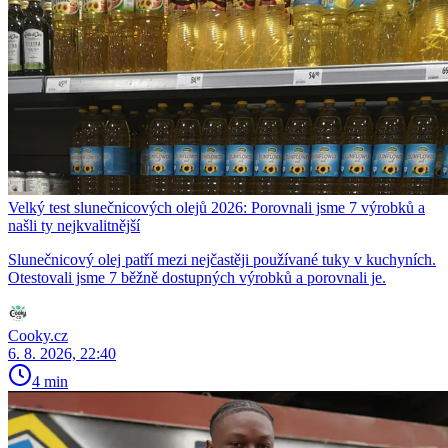
Velký test slunečnicových olejů 2026: Porovnali jsme 7 výrobků a
našli ty nejkvalitnější
Slunečnicový olej patří mezi nejčastěji používané tuky v kuchyních.
Otestovali jsme 7 běžně dostupných výrobků a porovnali je.
Cooky.cz
6. 8. 2026, 22:40
4 min