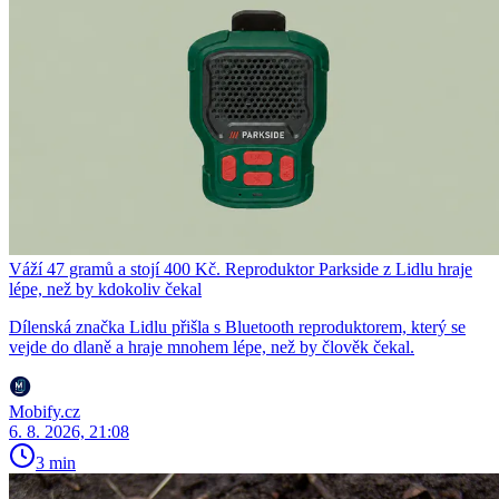
Váží 47 gramů a stojí 400 Kč. Reproduktor Parkside z Lidlu hraje
lépe, než by kdokoliv čekal
Dílenská značka Lidlu přišla s Bluetooth reproduktorem, který se
vejde do dlaně a hraje mnohem lépe, než by člověk čekal.
Mobify.cz
6. 8. 2026, 21:08
3 min