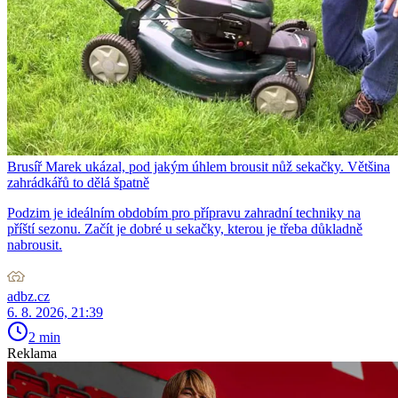
Brusíř Marek ukázal, pod jakým úhlem brousit nůž sekačky. Většina
zahrádkářů to dělá špatně
Podzim je ideálním obdobím pro přípravu zahradní techniky na
příští sezonu. Začít je dobré u sekačky, kterou je třeba důkladně
nabrousit.
adbz.cz
6. 8. 2026, 21:39
2 min
Reklama