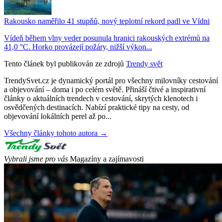
Rakousko naměřilo 41 stupňů, nový teplotní rekord padl ve Vídni
Vídeň během vlny veder posunula hranici rakouských extrémů na
41,0 °C. Horko provázejí požáry, nižší výkon...
Tento článek byl publikován ze zdrojů
Trendy svět
TrendySvet.cz je dynamický portál pro všechny milovníky cestování
a objevování – doma i po celém světě. Přináší čtivé a inspirativní
články o aktuálních trendech v cestování, skrytých klenotech i
osvědčených destinacích. Nabízí praktické tipy na cesty, od
objevování lokálních perel až po...
Všechny články tohoto autora →
Vybrali jsme pro vás
Magazíny a zajímavosti