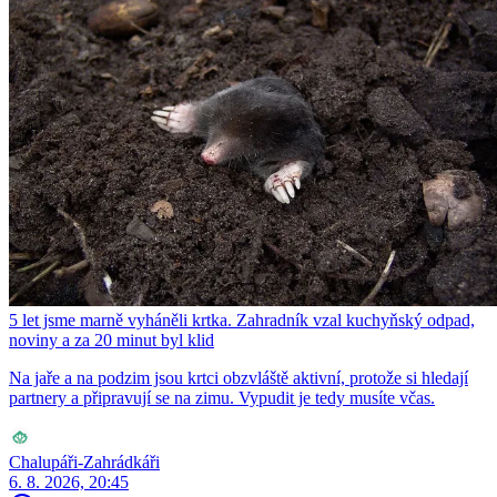
5 let jsme marně vyháněli krtka. Zahradník vzal kuchyňský odpad,
noviny a za 20 minut byl klid
Na jaře a na podzim jsou krtci obzvláště aktivní, protože si hledají
partnery a připravují se na zimu. Vypudit je tedy musíte včas.
Chalupáři-Zahrádkáři
6. 8. 2026, 20:45