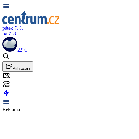
pátek 7. 8.
pá 7. 8.
22°C
Přihlášení
Reklama