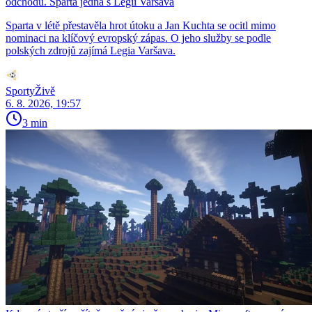
odchodu. Sparta jedná s Legií Varšava
Sparta v létě přestavěla hrot útoku a Jan Kuchta se ocitl mimo
nominaci na klíčový evropský zápas. O jeho služby se podle
polských zdrojů zajímá Legia Varšava.
SportyŽivě
6. 8. 2026, 19:57
3 min