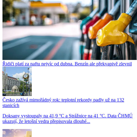
Řidiči platí za naftu nejvíc od dubna. Benzín ale překvapivě zlevnil
Česko zažívá mimořádný rok: teplotní rekordy padly už na 132
stanicích
Doksany vystoupaly na 41,9 °C a Strážnice na 41 °C. Data ČHMÚ
ukazují, že letošní vedra přepisovala dlouhé...