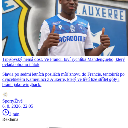
Trpišovský nemá dost. Ve Francii loví rychlíka Mandengueho, který
ovládá obranu i útok
Slavia po sedmi letních posilách míří znovu do Francie, tentokrát po
dvacetiletém Kamerunci z Auxerre, který ve třetí lize střílel góly i
bránil jako wingback.
SportyŽivě
6. 8. 2026, 22:05
3 min
Reklama