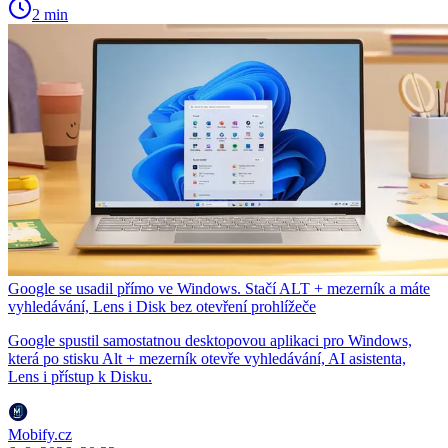
2 min
Google se usadil přímo ve Windows. Stačí ALT + mezerník a máte
vyhledávání, Lens i Disk bez otevření prohlížeče
Google spustil samostatnou desktopovou aplikaci pro Windows,
která po stisku Alt + mezerník otevře vyhledávání, AI asistenta,
Lens i přístup k Disku.
Mobify.cz