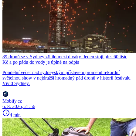
89 dronů se v Sydney zřítilo mezi diváky. Jeden stojí přes 60 tisíc
Kč a po pádu do vody je úplně na odpis
Pondělní večer nad sydneyským přístavem proměnil rekordní
světelnou show v nejdražší hromadný pád dronů v historii festivalu
Vivid Sydney.
Mobify.cz
6. 8. 2026, 21:56
4 min