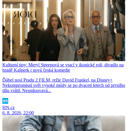
Kulturní tipy: Meryl Streepová se vrací v ikonické roli, divadlo na
hradě Kašperk i nová česká komedie
Ďábel nosí Pradu 2 FILM, režie David Frankel, na Disney+
Nekompromisní svět vysoké módy se po dvaceti letech od prvního
dílu vrátil. Nesmlouvavá...
HN.cz
6. 8. 2026, 22:00