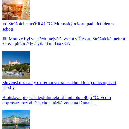
Ve Strážnici naměřili 41 °C. Moravský rekord padl třetí den za
sebou
Jih Moravy byl ve středu největší výhní v Česku. Strážnické měření
znovu překročilo čtyřicítku, data však...
Slovensko zasáhly extrémní vedra i sucho. Dunaj omezuje část
plavby
Bratislava přepsala teplotní rekord hodnotou 40,6 °C. Vedra
doprovází rozsáhlé sucho a nízká voda na Dunaji...