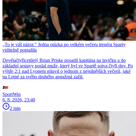
„To je váš názor." Jedna otázka po velkém večeru trenéra Sparty
viditelně popudila
Devětačtyřicetiletý Brian Priske posadil kapitána na lavičku a do
základní sestavy poslal muže, který byl ve Spartě sotva čtyři dny. Po
výhře 2:1 nad Lyonem mluvil o jednom z nejsilnějších večerů, jaké
na Letné za svého druhého angažmá zažil.
SportWin
6. 8. 2026, 23:40
2 min