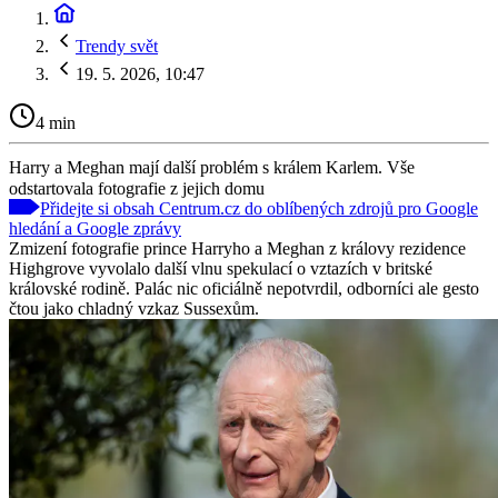
Trendy svět
19. 5. 2026, 10:47
4 min
Harry a Meghan mají další problém s králem Karlem. Vše
odstartovala fotografie z jejich domu
Přidejte si obsah Centrum.cz do oblíbených zdrojů pro Google
hledání a Google zprávy
Zmizení fotografie prince Harryho a Meghan z královy rezidence
Highgrove vyvolalo další vlnu spekulací o vztazích v britské
královské rodině. Palác nic oficiálně nepotvrdil, odborníci ale gesto
čtou jako chladný vzkaz Sussexům.