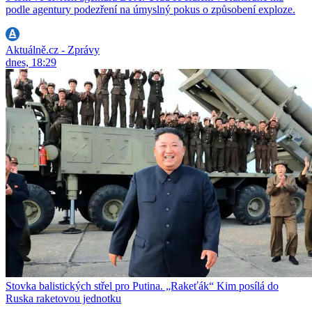
podle agentury podezření na úmyslný pokus o způsobení exploze.
Aktuálně.cz - Zprávy
dnes, 18:29
Stovka balistických střel pro Putina. „Rakeťák“ Kim posílá do
Ruska raketovou jednotku