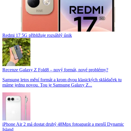
Redmi 17 5G přibližuje rozsáhlý únik
Recenze Galaxy Z Fold8 – nový formát, nové problémy?
Samsung letos mění formát a krom dvou klasických skládaček tu
máme jednu novou. Tou je Samsung Galaxy Z...
iPhone Air 2 má dostat druhý 48Mpx fotoaparát a menší Dynamic
Island