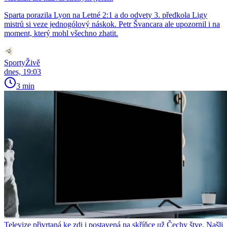
Sparta porazila Lyon na Letné 2:1 a do odvety 3. předkola Ligy
mistrů si veze jednogólový náskok. Petr Švancara ale upozornil i na
moment, který mohl všechno zhatit.
SportyŽivě
dnes, 19:03
3 min
Televize přivrtaná ke zdi i postavená na skříňce už Čechy štve. Našli