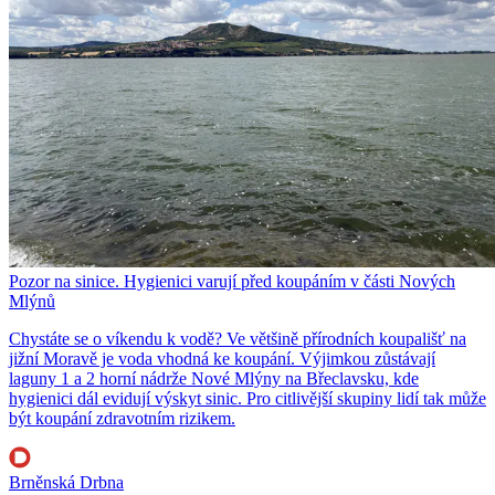
Pozor na sinice. Hygienici varují před koupáním v části Nových
Mlýnů
Chystáte se o víkendu k vodě? Ve většině přírodních koupališť na
jižní Moravě je voda vhodná ke koupání. Výjimkou zůstávají
laguny 1 a 2 horní nádrže Nové Mlýny na Břeclavsku, kde
hygienici dál evidují výskyt sinic. Pro citlivější skupiny lidí tak může
být koupání zdravotním rizikem.
Brněnská Drbna