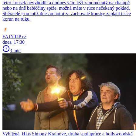
retro kousek nevyhodili a dodnes vám leží zapomenutý na chalupě
nebo na dně babiččiny spíže, možná máte v ruce nečekaný poklad.
Sběratelé jsou totiž dnes ochotni za zachovalé kousky zaplatit tisíce
korun na ruku.
FAJNTIP.cz
dnes, 17:30
3 min
Vybíjená: Hlas Simony Krainové, druhá spolupráce a hollywoodská