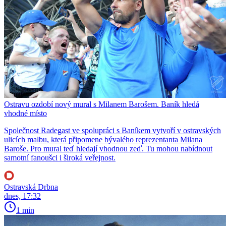
Ostravu ozdobí nový mural s Milanem Barošem. Baník hledá
vhodné místo
Společnost Radegast ve spolupráci s Baníkem vytvoří v ostravských
ulicích malbu, která připomene bývalého reprezentanta Milana
Baroše. Pro mural teď hledají vhodnou zeď. Tu mohou nabídnout
samotní fanoušci i široká veřejnost.
Ostravská Drbna
dnes, 17:32
1 min