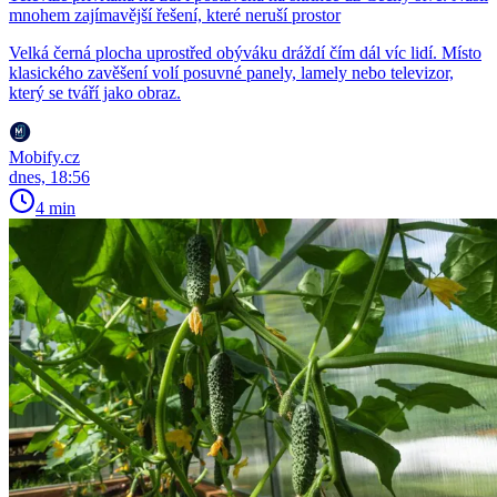
mnohem zajímavější řešení, které neruší prostor
Velká černá plocha uprostřed obýváku dráždí čím dál víc lidí. Místo
klasického zavěšení volí posuvné panely, lamely nebo televizor,
který se tváří jako obraz.
Mobify.cz
dnes, 18:56
4 min