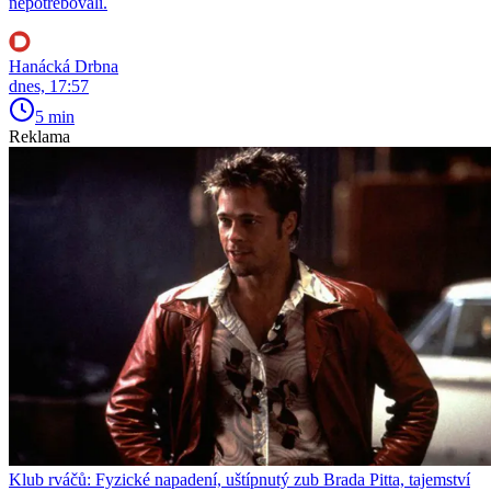
nepotřebovali.
Hanácká Drbna
dnes, 17:57
5 min
Reklama
Klub rváčů: Fyzické napadení, uštípnutý zub Brada Pitta, tajemství