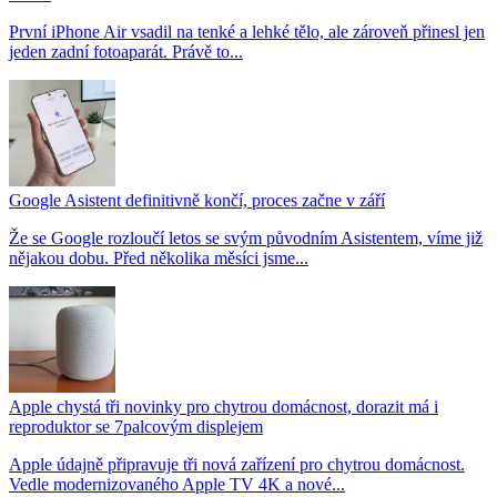
První iPhone Air vsadil na tenké a lehké tělo, ale zároveň přinesl jen
jeden zadní fotoaparát. Právě to...
Google Asistent definitivně končí, proces začne v září
Že se Google rozloučí letos se svým původním Asistentem, víme již
nějakou dobu. Před několika měsíci jsme...
Apple chystá tři novinky pro chytrou domácnost, dorazit má i
reproduktor se 7palcovým displejem
Apple údajně připravuje tři nová zařízení pro chytrou domácnost.
Vedle modernizovaného Apple TV 4K a nové...