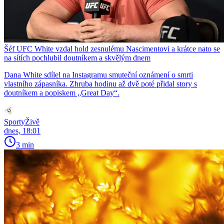
Šéf UFC White vzdal hold zesnulému Nascimentovi a krátce nato se
na sítích pochlubil doutníkem a skvělým dnem
Dana White sdílel na Instagramu smuteční oznámení o smrti
vlastního zápasníka. Zhruba hodinu až dvě poté přidal story s
doutníkem a popiskem „Great Day“.
SportyŽivě
dnes, 18:01
3 min