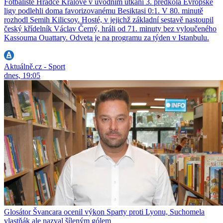
Fotbalisté Hradce Králové v úvodním utkání 3. předkola Evropské
ligy podlehli doma favorizovanému Besiktasi 0:1. V 80. minutě
rozhodl Semih Kilicsoy. Hosté, v jejichž základní sestavě nastoupil
český křídelník Václav Černý, hráli od 71. minuty bez vyloučeného
Kassouma Ouattary. Odveta je na programu za týden v Istanbulu.
Aktuálně.cz - Sport
dnes, 19:05
Glosátor Švancara ocenil výkon Sparty proti Lyonu, Suchomela
vlastňák ale nazval šíleným gólem