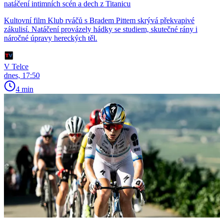
natáčení intimních scén a dech z Titanicu
Kultovní film Klub rváčů s Bradem Pittem skrývá překvapivé
zákulisí. Natáčení provázely hádky se studiem, skutečné rány i
náročné úpravy hereckých těl.
V Telce
dnes, 17:50
4 min