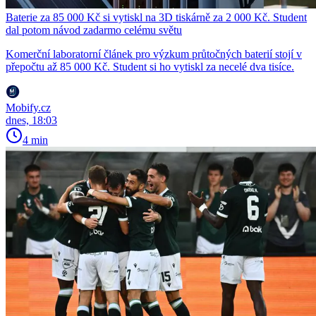
Baterie za 85 000 Kč si vytiskl na 3D tiskárně za 2 000 Kč. Student
dal potom návod zadarmo celému světu
Komerční laboratorní článek pro výzkum průtočných baterií stojí v
přepočtu až 85 000 Kč. Student si ho vytiskl za necelé dva tisíce.
Mobify.cz
dnes, 18:03
4 min