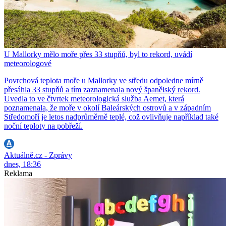
U Mallorky mělo moře přes 33 stupňů, byl to rekord, uvádí
meteorologové
Povrchová teplota moře u Mallorky ve středu odpoledne mírně
přesáhla 33 stupňů a tím zaznamenala nový španělský rekord.
Uvedla to ve čtvrtek meteorologická služba Aemet, která
poznamenala, že moře v okolí Baleárských ostrovů a v západním
Středomoří je letos nadprůměrně teplé, což ovlivňuje například také
noční teploty na pobřeží.
Aktuálně.cz - Zprávy
dnes, 18:36
Reklama