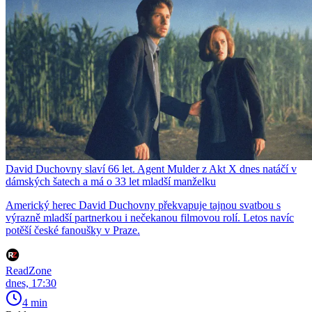
David Duchovny slaví 66 let. Agent Mulder z Akt X dnes natáčí v
dámských šatech a má o 33 let mladší manželku
Americký herec David Duchovny překvapuje tajnou svatbou s
výrazně mladší partnerkou i nečekanou filmovou rolí. Letos navíc
potěší české fanoušky v Praze.
ReadZone
dnes, 17:30
4 min