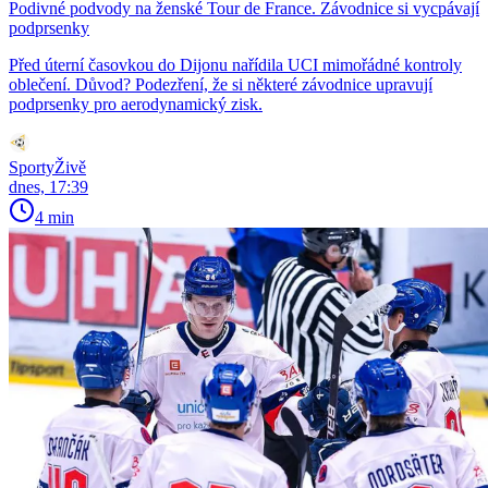
Podivné podvody na ženské Tour de France. Závodnice si vycpávají
podprsenky
Před úterní časovkou do Dijonu nařídila UCI mimořádné kontroly
oblečení. Důvod? Podezření, že si některé závodnice upravují
podprsenky pro aerodynamický zisk.
SportyŽivě
dnes, 17:39
4 min