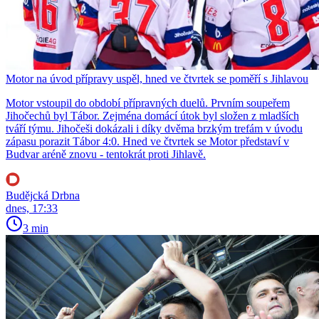
Motor na úvod přípravy uspěl, hned ve čtvrtek se poměří s Jihlavou
Motor vstoupil do období přípravných duelů. Prvním soupeřem
Jihočechů byl Tábor. Zejména domácí útok byl složen z mladších
tváří týmu. Jihočeši dokázali i díky dvěma brzkým trefám v úvodu
zápasu porazit Tábor 4:0. Hned ve čtvrtek se Motor představí v
Budvar aréně znovu - tentokrát proti Jihlavě.
Budějcká Drbna
dnes, 17:33
3 min