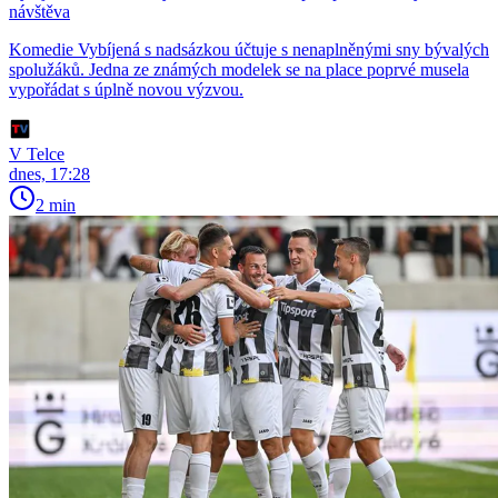
návštěva
Komedie Vybíjená s nadsázkou účtuje s nenaplněnými sny bývalých
spolužáků. Jedna ze známých modelek se na place poprvé musela
vypořádat s úplně novou výzvou.
V Telce
dnes, 17:28
2 min