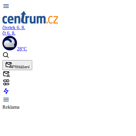
čtvrtek 6. 8.
čt 6. 8.
28°C
Přihlášení
Reklama