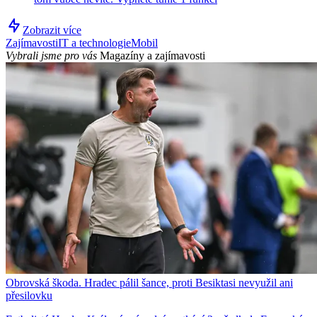
Zobrazit více
Zajímavosti
IT a technologie
Mobil
Vybrali jsme pro vás
Magazíny a zajímavosti
Obrovská škoda. Hradec pálil šance, proti Besiktasi nevyužil ani
přesilovku