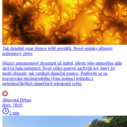
Tak detailně jsme Slunce ještě neviděli. Nové snímky přinesly
průlomový objev
Slunce astronomové zkoumají už staletí, přesto jeho atmosféra stále
skrývá řadu tajemství. Nyní vědci poprvé zachytili jev, který by
mohl objasnit, jak vznikají sluneční erupce. Podívejte se na
pozorování mezinárodního týmu pomocí jednoho z
nejpokročilejších slunečních teleskopů světa.
Jihlavská Drbna
dnes, 18:01
2 min