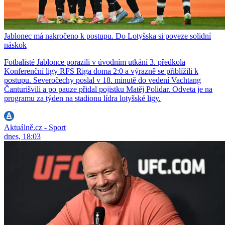
Jablonec má nakročeno k postupu. Do Lotyšska si poveze solidní
náskok
Fotbalisté Jablonce porazili v úvodním utkání 3. předkola
Konferenční ligy RFS Riga doma 2:0 a výrazně se přiblížili k
postupu. Severočechy poslal v 18. minutě do vedení Vachtang
Čanturišvili a po pauze přidal pojistku Matěj Polidar. Odveta je na
programu za týden na stadionu lídra lotyšské ligy.
Aktuálně.cz - Sport
dnes, 18:03