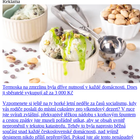
Reklama
Termoska na zmrzlinu byla dříve nutností v každé domácnosti. Dnes
ji sběratelé vykupují až za 3 000 Kč
Vzpomenete si ještě na ty horké letní neděle za časů socialismu, kdy
vás rodiče poslali do místní cukrárny pro víkendový dezert? V ruce
jste svírali zvláštní, překvapivě těžkou nádobu s korkovým špuntem
a cestou zpátky jste museli pořádně utíkat, aby se obsah uvnitř
neproměnil v tekutou katastrofu. Tehdy to byla naprosto běžná
součást snad každé československé domácnosti, nad jejímž
designem nikdo příliš nepřemýšlel. Pokud jste ale tento nenápadný