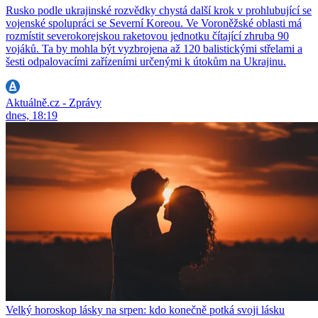
Rusko podle ukrajinské rozvědky chystá další krok v prohlubující se
vojenské spolupráci se Severní Koreou. Ve Voroněžské oblasti má
rozmístit severokorejskou raketovou jednotku čítající zhruba 90
vojáků. Ta by mohla být vyzbrojena až 120 balistickými střelami a
šesti odpalovacími zařízeními určenými k útokům na Ukrajinu.
Aktuálně.cz - Zprávy
dnes, 18:19
Velký horoskop lásky na srpen: kdo konečně potká svoji lásku