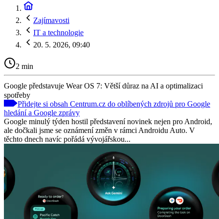
Zajímavosti
IT a technologie
20. 5. 2026, 09:40
2 min
Google představuje Wear OS 7: Větší důraz na AI a optimalizaci
spotřeby
Přidejte si obsah Centrum.cz do oblíbených zdrojů pro Google
hledání a Google zprávy
Google minulý týden hostil představení novinek nejen pro Android,
ale dočkali jsme se oznámení změn v rámci Androidu Auto. V
těchto dnech navíc pořádá vývojářskou...