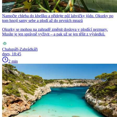
Namočte chleba do kbelíku a přidejte půl lahvičky jódu. Okurky po
tom hnojí samy sebe a plodí až do prvních mrazů
Okurky se mohou na zahradě změnit doslova v plodící nezmary.
Musíte je jen správně vyživit – a pak už se jen těšit z výsledků.
Chalupáři-Zahrádkáři
dnes, 18:45
2 min