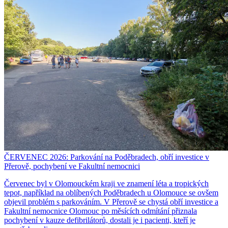
ČERVENEC 2026: Parkování na Poděbradech, obří investice v
Přerově, pochybení ve Fakultní nemocnici
Červenec byl v Olomouckém kraji ve znamení léta a tropických
tepot, například na oblíbených Poděbradech u Olomouce se ovšem
objevil problém s parkováním. V Přerově se chystá obří investice a
Fakultní nemocnice Olomouc po měsících odmítání přiznala
pochybení v kauze defibrilátorů, dostali je i pacienti, kteří je