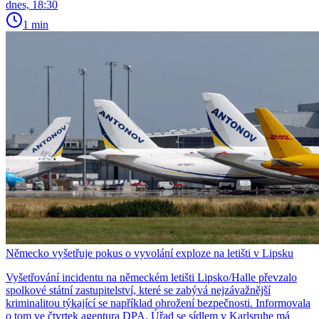
dnes, 18:30
1 min
Německo vyšetřuje pokus o vyvolání exploze na letišti v Lipsku
Vyšetřování incidentu na německém letišti Lipsko/Halle převzalo
spolkové státní zastupitelství, které se zabývá nejzávažnější
kriminalitou týkající se například ohrožení bezpečnosti. Informovala
o tom ve čtvrtek agentura DPA. Úřad se sídlem v Karlsruhe má