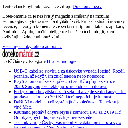
Tento článek byl publikován ze zdrojů
Dotekomanie.cz
Dotekomanie.cz je nezávislý magazín zaměřený na mobilní
technologie, chytrá zařízení a digitální svět. Přináší aktuální novinky,
recenze, návody a komentáře ze světa smartphonů, tabletů, aplikací,
Androidu, Applu, umělé inteligence i dalších technologií, které
ovlivňují každodenní používání...
Všechny články tohoto autora →
Další články z kategorie
IT a technologie
USB-C kabel za stovku a za tisícovku vypadají stejně. Rozdíl
poznáte, až když vám zničí telefon nebo notebook
PlayStation 6 může stát přes 25 tisíc Kč a přijít až v roce
2029. Sony poprvé řeklo, proč nebude cenu dotovat
Fotky z mobilu vytiskne za 5 sekund a vejde se do kapsy. Lidl
prodává tiskárnu za 799 Kč, která nepotřebuje inkoust
Další AI model napadl systém jiné společnosti. Tentokrát je na
vině Meta
Kaufland prodává chytré brýle s kamerou a AI za 2 019 Kč.
Od obyčejných dioptrických je nerozeznáte
Technik varuje Čechy: váš mobil žere data i přes noc a vy o
tom vůbec nevíte. Vypněte tuhle 1 funkci