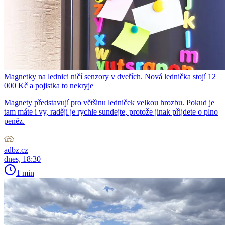
Magnetky na lednici ničí senzory v dveřích. Nová lednička stojí 12
000 Kč a pojistka to nekryje
Magnety představují pro většinu ledniček velkou hrozbu. Pokud je
tam máte i vy, raději je rychle sundejte, protože jinak přijdete o plno
peněz.
adbz.cz
dnes, 18:30
1 min