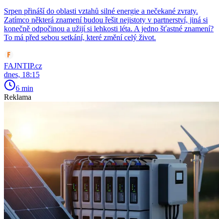
Srpen přináší do oblasti vztahů silné energie a nečekané zvraty.
Zatímco některá znamení budou řešit nejistoty v partnerství, jiná si
konečně odpočinou a užijí si lehkosti léta. A jedno šťastné znamení?
To má před sebou setkání, které změní celý život.
FAJNTIP.cz
dnes, 18:15
6 min
Reklama