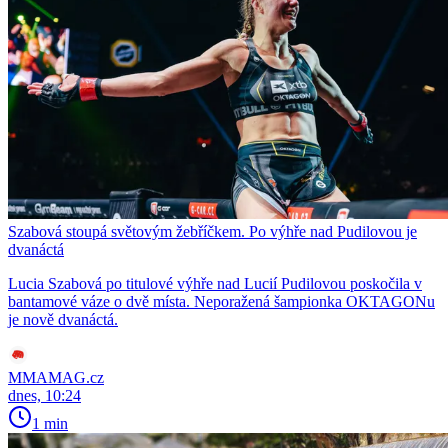
Szabová stoupá světovým žebříčkem. Po výhře nad Pudilovou je
dvanáctá
Lucia Szabová po titulové výhře nad Lucií Pudilovou poskočila v
bantamové váze o dvě místa. Neporažená šampionka OKTAGONu
je nově dvanáctá.
MMAMAG.cz
dnes, 10:24
1 min