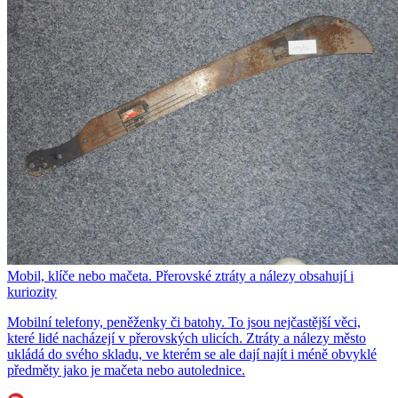
Mobil, klíče nebo mačeta. Přerovské ztráty a nálezy obsahují i
kuriozity
Mobilní telefony, peněženky či batohy. To jsou nejčastější věci,
které lidé nacházejí v přerovských ulicích. Ztráty a nálezy město
ukládá do svého skladu, ve kterém se ale dají najít i méně obvyklé
předměty jako je mačeta nebo autolednice.