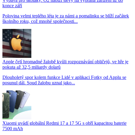
Výbava pro školáky: O2 nabízí slevy na vybraná zařízení až do
konce září
Polovina velmi teplého léta je za námi a pomalinku se blíží začátek
školního roku, což mnohé společnosti...
Apple čelí hromadné žalobě kvůli rozpoznávání obličejů, ve hře je
pokuta až 32,5 miliardy dolarů
Dlouholetý spor kolem funkce Lidé v aplikaci Fotky od Applu se
posunul dál. Soud žalobu uznal jako...
Xiaomi uvádí globální Redmi 17 a 17 5G s obří kapacitou baterie
7500 mAh