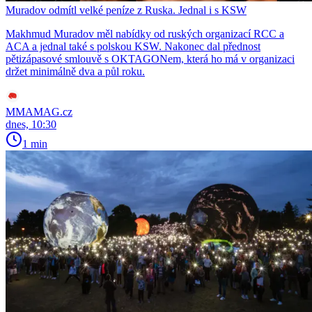
Muradov odmítl velké peníze z Ruska. Jednal i s KSW
Makhmud Muradov měl nabídky od ruských organizací RCC a
ACA a jednal také s polskou KSW. Nakonec dal přednost
pětizápasové smlouvě s OKTAGONem, která ho má v organizaci
držet minimálně dva a půl roku.
MMAMAG.cz
dnes, 10:30
1 min