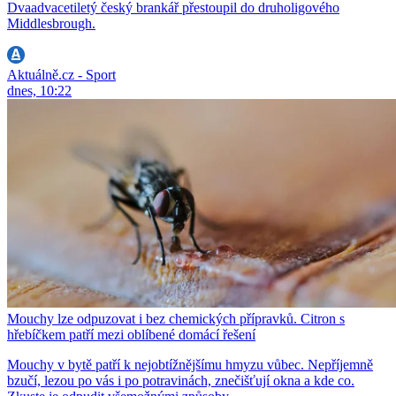
Dvaadvacetiletý český brankář přestoupil do druholigového
Middlesbrough.
Aktuálně.cz - Sport
dnes, 10:22
Mouchy lze odpuzovat i bez chemických přípravků. Citron s
hřebíčkem patří mezi oblíbené domácí řešení
Mouchy v bytě patří k nejobtížnějšímu hmyzu vůbec. Nepříjemně
bzučí, lezou po vás i po potravinách, znečišťují okna a kde co.