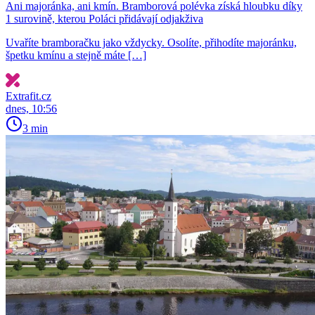
Ani majoránka, ani kmín. Bramborová polévka získá hloubku díky
1 surovině, kterou Poláci přidávají odjakživa
Uvaříte bramboračku jako vždycky. Osolíte, přihodíte majoránku,
špetku kmínu a stejně máte […]
Extrafit.cz
dnes, 10:56
3 min