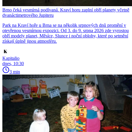
Brno čeká vesmírná podívaná. Kraví horu zaplní obří planety včetně
dvanáctimetrového Jupiteru
Park na Kraví hoře u Brna se na několik srpnových dnů promění v
otevřenou vesmírnou expozici. Od 3. do 9. srpna 2026 zde vyrostou
obří modely planet, Měsíce, Slunce i noční oblohy, které po setmění
získají úplně jinou atmosféru.
Kapitalio
dnes, 10:30
3 min