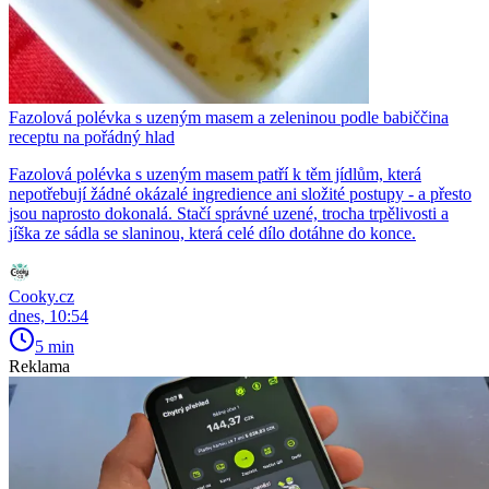
Fazolová polévka s uzeným masem a zeleninou podle babiččina
receptu na pořádný hlad
Fazolová polévka s uzeným masem patří k těm jídlům, která
nepotřebují žádné okázalé ingredience ani složité postupy - a přesto
jsou naprosto dokonalá. Stačí správné uzené, trocha trpělivosti a
jíška ze sádla se slaninou, která celé dílo dotáhne do konce.
Cooky.cz
dnes, 10:54
5 min
Reklama