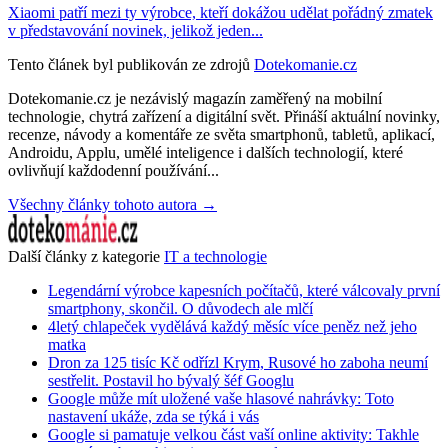
Xiaomi patří mezi ty výrobce, kteří dokážou udělat pořádný zmatek
v představování novinek, jelikož jeden...
Tento článek byl publikován ze zdrojů
Dotekomanie.cz
Dotekomanie.cz je nezávislý magazín zaměřený na mobilní
technologie, chytrá zařízení a digitální svět. Přináší aktuální novinky,
recenze, návody a komentáře ze světa smartphonů, tabletů, aplikací,
Androidu, Applu, umělé inteligence i dalších technologií, které
ovlivňují každodenní používání...
Všechny články tohoto autora →
Další články z kategorie
IT a technologie
Legendární výrobce kapesních počítačů, které válcovaly první
smartphony, skončil. O důvodech ale mlčí
4letý chlapeček vydělává každý měsíc více peněz než jeho
matka
Dron za 125 tisíc Kč odřízl Krym, Rusové ho zaboha neumí
sestřelit. Postavil ho bývalý šéf Googlu
Google může mít uložené vaše hlasové nahrávky: Toto
nastavení ukáže, zda se týká i vás
Google si pamatuje velkou část vaší online aktivity: Takhle