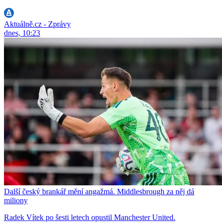
Aktuálně.cz - Zprávy
dnes, 10:23
Další český brankář mění angažmá. Middlesbrough za něj dá
miliony
Radek Vítek po šesti letech opustil Manchester United.