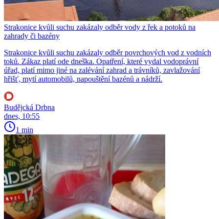
Strakonice kvůli suchu zakázaly odběr vody z řek a potoků na
zahrady či bazény
Strakonice kvůli suchu zakázaly odběr povrchových vod z vodních
toků. Zákaz platí ode dneška. Opatření, které vydal vodoprávní
úřad, platí mimo jiné na zalévání zahrad a trávníků, zavlažování
hřišť, mytí automobilů, napouštění bazénů a nádrží.
Budějcká Drbna
dnes, 10:55
1 min