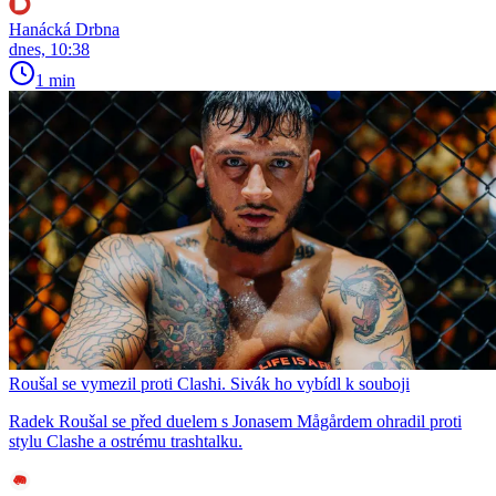
Hanácká Drbna
dnes, 10:38
1 min
Roušal se vymezil proti Clashi. Sivák ho vybídl k souboji
Radek Roušal se před duelem s Jonasem Mågårdem ohradil proti
stylu Clashe a ostrému trashtalku.