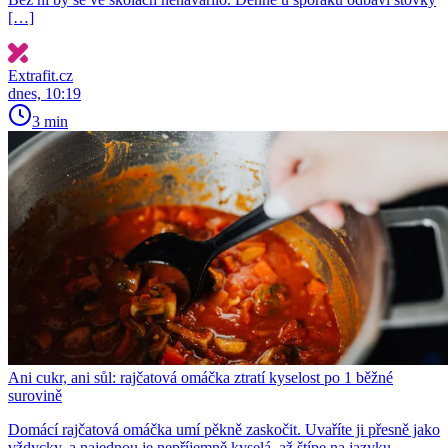
[…]
Extrafit.cz
dnes, 10:19
3 min
Ani cukr, ani sůl: rajčatová omáčka ztratí kyselost po 1 běžné
surovině
Domácí rajčatová omáčka umí pěkně zaskočit. Uvaříte ji přesně jako
vždycky, a najednou je nepříjemně kyselá, až štípe na jazyku.