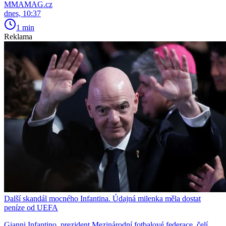
MMAMAG.cz
dnes, 10:37
1 min
Reklama
Další skandál mocného Infantina. Údajná milenka měla dostat
peníze od UEFA
Gianni Infantino, prezident Mezinárodní fotbalové federace, čelí