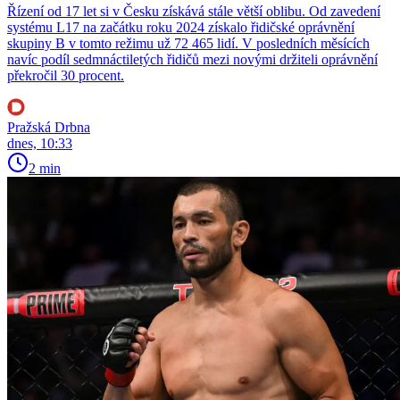
Řízení od 17 let si v Česku získává stále větší oblibu. Od zavedení
systému L17 na začátku roku 2024 získalo řidičské oprávnění
skupiny B v tomto režimu už 72 465 lidí. V posledních měsících
navíc podíl sedmnáctiletých řidičů mezi novými držiteli oprávnění
překročil 30 procent.
Pražská Drbna
dnes, 10:33
2 min