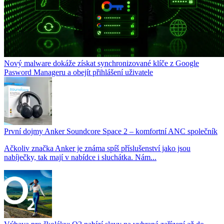
Nový malware dokáže získat synchronizované klíče z Google
Pasword Manageru a obejít přihlášení uživatele
První dojmy Anker Soundcore Space 2 – komfortní ANC společník
Ačkoliv značka Anker je známa spíš příslušenství jako jsou
nabíječky, tak mají v nabídce i sluchátka. Nám...