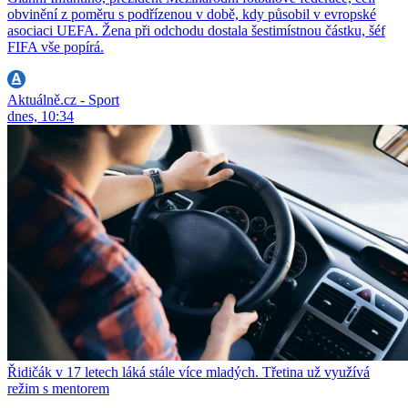
obvinění z poměru s podřízenou v době, kdy působil v evropské
asociaci UEFA. Žena při odchodu dostala šestimístnou částku, šéf
FIFA vše popírá.
Aktuálně.cz - Sport
dnes, 10:34
Řidičák v 17 letech láká stále více mladých. Třetina už využívá
režim s mentorem