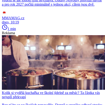
vedení se ale tohoto trhu nevzdává. Ondřej Novotný potvrdil návrat
a pro rok 2027 počítá minimálně s jednou akcí, cílem jsou dvě.
MMAMAG.cz
dnes, 10:19
1 min
Reklama
Kolik si vydělá kuchařka ve školní jídelně za měsíc? Ta částka vás
nejspíš překvapí
Bez ní by se ve školách nenavařilo. Denně u sporáku odbaví stovky