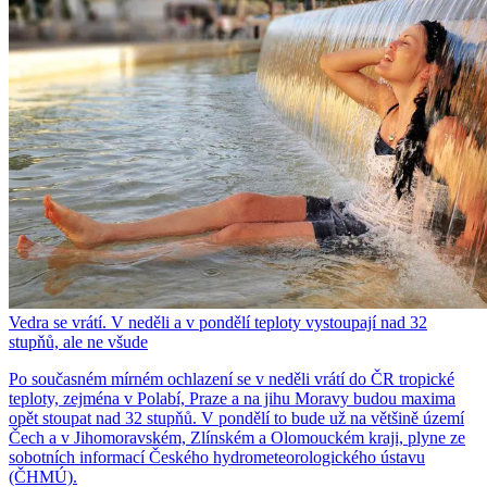
Vedra se vrátí. V neděli a v pondělí teploty vystoupají nad 32
stupňů, ale ne všude
Po současném mírném ochlazení se v neděli vrátí do ČR tropické
teploty, zejména v Polabí, Praze a na jihu Moravy budou maxima
opět stoupat nad 32 stupňů. V pondělí to bude už na většině území
Čech a v Jihomoravském, Zlínském a Olomouckém kraji, plyne ze
sobotních informací Českého hydrometeorologického ústavu
(ČHMÚ).