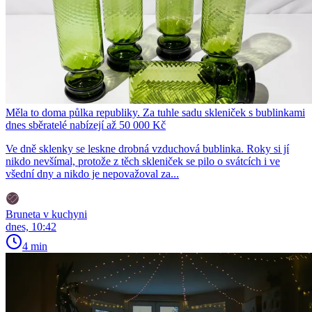
Měla to doma půlka republiky. Za tuhle sadu skleniček s bublinkami
dnes sběratelé nabízejí až 50 000 Kč
Ve dně sklenky se leskne drobná vzduchová bublinka. Roky si jí
nikdo nevšímal, protože z těch skleniček se pilo o svátcích i ve
všední dny a nikdo je nepovažoval za...
Bruneta v kuchyni
dnes, 10:42
4 min