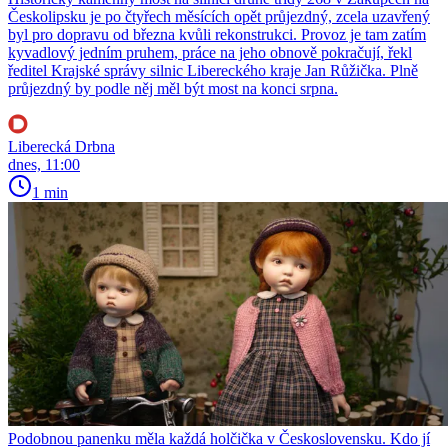
Českolipsku je po čtyřech měsících opět průjezdný, zcela uzavřený
byl pro dopravu od března kvůli rekonstrukci. Provoz je tam zatím
kyvadlový jedním pruhem, práce na jeho obnově pokračují, řekl
ředitel Krajské správy silnic Libereckého kraje Jan Růžička. Plně
průjezdný by podle něj měl být most na konci srpna.
Liberecká Drbna
dnes, 11:00
1 min
Podobnou panenku měla každá holčička v Československu. Kdo jí