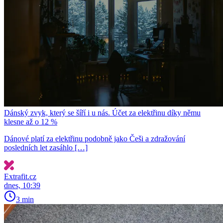
Dánský zvyk, který se šíří i u nás. Účet za elektřinu díky němu
klesne až o 12 %
Dánové platí za elektřinu podobně jako Češi a zdražování
posledních let zasáhlo […]
Extrafit.cz
dnes, 10:39
3 min