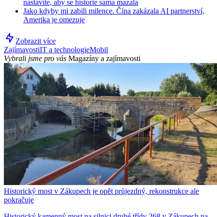
nastavíte, aby se historie sama mazala
Jako kdyby mi zabili milence. Čína zakázala AI partnerství,
Amerika je omezuje
Zobrazit více
Zajímavosti
IT a technologie
Mobil
Vybrali jsme pro vás
Magazíny a zajímavosti
Historický most v Zákupech je opět průjezdný, rekonstrukce ale
pokračuje
Historický kamenný most na silnici druhé třídy 268 v Zákupech na