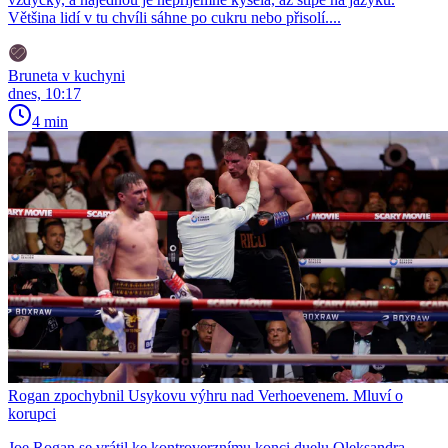
Většina lidí v tu chvíli sáhne po cukru nebo přisolí....
Bruneta v kuchyni
dnes, 10:17
4 min
Rogan zpochybnil Usykovu výhru nad Verhoevenem. Mluví o
korupci
Joe Rogan se vrátil ke kontroverznímu konci duelu Oleksandra