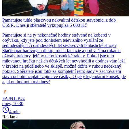
Pamatujete tuhle plastovou nekvalitní dětskou stavebnici z dob
ČSSR. Dnes ji sběratelé vykupují za 5 000 Kč
Pamatujete si na ty nekonečné hodiny strávené na koberci v
obýváku, kdy jste pod dohledem televizního vysílání ze
sedmdesátých či osmdesátých let sestavovali fantastické stroje?
Stačilo pár barevných dílků, trocha fantazie a pod vašima rukama
ožívaly traktory, jeřáby nebo kosmické rakety. Pokud jste tuto
milovanou hračku našich dětských let nevyhodili a dodnes vám leží
v krabici na půdě nebo ve sklepě, možná držíte v rukou nečekaný
poklad. Sběratelé jsou totiž za kompletní retro sady v zachovalém
stavu ochotni zaplatit zajímavé částky. O jaký legendární kousek jde
a jakou hodnotu má dnes?
FAJNTIP.cz
dnes, 10:30
4 min
Reklama