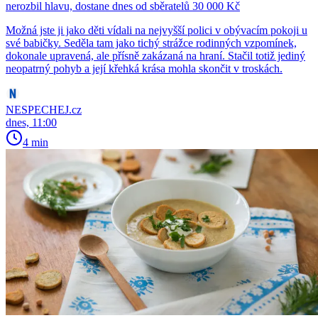
nerozbil hlavu, dostane dnes od sběratelů 30 000 Kč
Možná jste ji jako děti vídali na nejvyšší polici v obývacím pokoji u
své babičky. Seděla tam jako tichý strážce rodinných vzpomínek,
dokonale upravená, ale přísně zakázaná na hraní. Stačil totiž jediný
neopatrný pohyb a její křehká krása mohla skončit v troskách.
NESPECHEJ.cz
dnes, 11:00
4 min