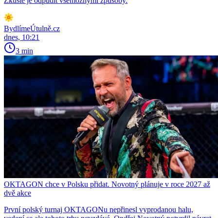
Zkuste je odpudit všemožnými způsoby.
BydlímeÚtulně.cz
dnes, 10:21
3 min
OKTAGON chce v Polsku přidat. Novotný plánuje v roce 2027 až
dvě akce
První polský turnaj OKTAGONu nepřinesl vyprodanou halu,