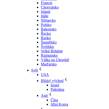
Francie
Chorvatsko
Island
Itálie
Německo
Polsko
Rakousko
Řecko
Rusko
Španělsko
Švédsko
Velká Británie
Rumunsko
Válka na Ukrajině
Maďarsko
Svět
USA
Blízký východ
Izrael
Palestina
Asie
Čína
Jižní Korea