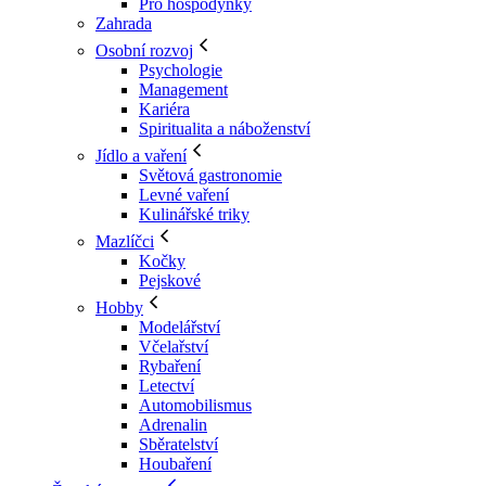
Pro hospodyňky
Zahrada
Osobní rozvoj
Psychologie
Management
Kariéra
Spiritualita a náboženství
Jídlo a vaření
Světová gastronomie
Levné vaření
Kulinářské triky
Mazlíčci
Kočky
Pejskové
Hobby
Modelářství
Včelařství
Rybaření
Letectví
Automobilismus
Adrenalin
Sběratelství
Houbaření