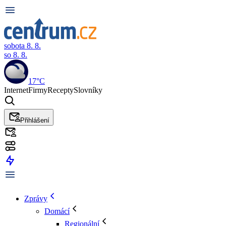
sobota 8. 8.
so 8. 8.
17°C
Internet
Firmy
Recepty
Slovníky
Přihlášení
Zprávy
Domácí
Regionální