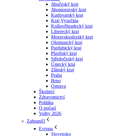
Jihočeský kraj
Jihomoravský kraj
Karlovarský kraj
Kraj Vysočina
Králověhradecký kraj
Liberecký kraj
Moravskoslezský kraj
Olomoucký kraj
Pardubický kraj
Plzeňský kraj
Středočeský kraj
Ústecký kraj
Zlínský kraj
Praha
Brno
Ostrava
Školství
Zdravotnictví
Politika
O počasí
Volby 2026
Zahraničí
Evropa
Slovensko