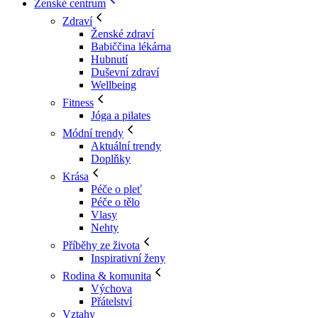
Ženské centrum
Zdraví
Ženské zdraví
Babiččina lékárna
Hubnutí
Duševní zdraví
Wellbeing
Fitness
Jóga a pilates
Módní trendy
Aktuální trendy
Doplňky
Krása
Péče o pleť
Péče o tělo
Vlasy
Nehty
Příběhy ze života
Inspirativní ženy
Rodina & komunita
Výchova
Přátelství
Vztahy