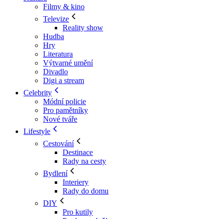
Filmy & kino
Televize
Reality show
Hudba
Hry
Literatura
Výtvarné umění
Divadlo
Digi a stream
Celebrity
Módní policie
Pro pamětníky
Nové tváře
Lifestyle
Cestování
Destinace
Rady na cesty
Bydlení
Interiery
Rady do domu
DIY
Pro kutily