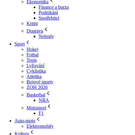
Ekonomika
Finance a burza
Podnikání
Spotřebitel
Krimi
Doprava
Nehody
Sport
Hokej
Fotbal
Tenis
Lyžování
Cyklistika
Atletika
Bojové sporty
ZOH 2026
Basketbal
NBA
Motosport
F1
Auto-moto
Elektromobily
Kultura