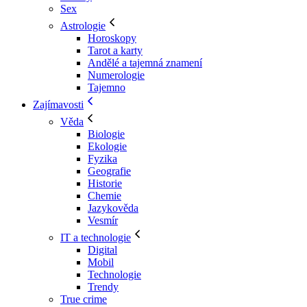
Sex
Astrologie
Horoskopy
Tarot a karty
Andělé a tajemná znamení
Numerologie
Tajemno
Zajímavosti
Věda
Biologie
Ekologie
Fyzika
Geografie
Historie
Chemie
Jazykověda
Vesmír
IT a technologie
Digital
Mobil
Technologie
Trendy
True crime