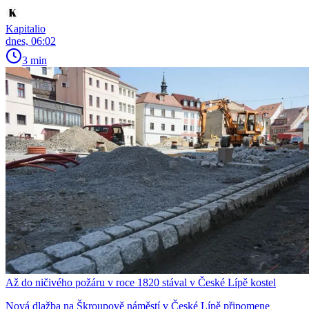
Kapitalio
dnes, 06:02
3 min
Až do ničivého požáru v roce 1820 stával v České Lípě kostel
Nová dlažba na Škroupově náměstí v České Lípě připomene