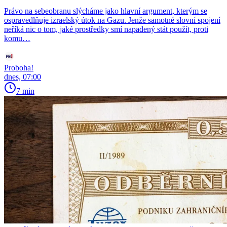
Právo na sebeobranu slýcháme jako hlavní argument, kterým se
ospravedlňuje izraelský útok na Gazu. Jenže samotné slovní spojení
neříká nic o tom, jaké prostředky smí napadený stát použít, proti
komu…
Proboha!
dnes, 07:00
7 min