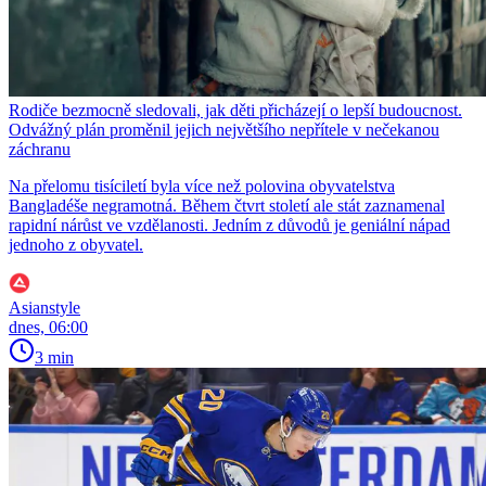
Rodiče bezmocně sledovali, jak děti přicházejí o lepší budoucnost.
Odvážný plán proměnil jejich největšího nepřítele v nečekanou
záchranu
Na přelomu tisíciletí byla více než polovina obyvatelstva
Bangladéše negramotná. Během čtvrt století ale stát zaznamenal
rapidní nárůst ve vzdělanosti. Jedním z důvodů je geniální nápad
jednoho z obyvatel.
Asianstyle
dnes, 06:00
3 min