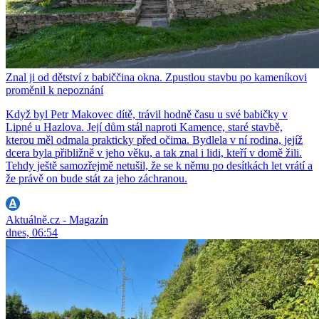
Znal ji od dětství z babiččina okna. Zpustlou stavbu po kameníkovi
proměnil k nepoznání
Když byl Petr Makovec dítě, trávil hodně času u své babičky v
Lipné u Hazlova. Její dům stál naproti Kamence, staré stavbě,
kterou měl odmala prakticky před očima. Bydlela v ní rodina, jejíž
dcera byla přibližně v jeho věku, a tak znal i lidi, kteří v domě žili.
Tehdy ještě samozřejmě netušil, že se k němu po desítkách let vrátí a
že právě on bude stát za jeho záchranou.
Aktuálně.cz - Magazín
dnes, 06:54