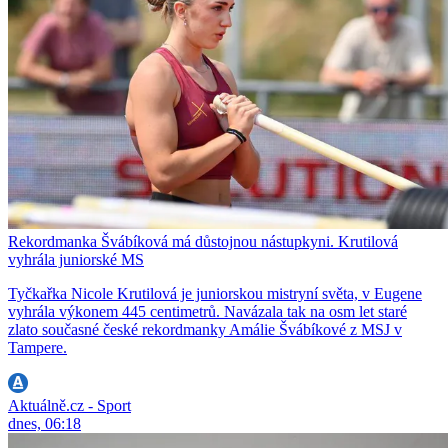
Rekordmanka Švábíková má důstojnou nástupkyni. Krutilová
vyhrála juniorské MS
Tyčkařka Nicole Krutilová je juniorskou mistryní světa, v Eugene
vyhrála výkonem 445 centimetrů. Navázala tak na osm let staré
zlato současné české rekordmanky Amálie Švábíkové z MSJ v
Tampere.
Aktuálně.cz - Sport
dnes, 06:18