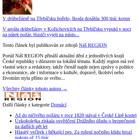
V drůbežárně na Třebíčsku hořelo, škoda dosáhla 300 tisíc korun
V areálu drůbežárny v Kožichovicích na Třebíčsku vypukl v noci
na pátek požár. Hasiči vyjeli na místo...
Tento článek byl publikován ze zdrojů
Náš REGION
Portál Náš REGION přináší aktuální dění z jednotlivých krajů
České republiky s důrazem na lokální témata. Každý region má své
vlastní sekce a redaktory, takže čtenář najde nejen zprávy o politice
a ekonomice, ale i informace o kultuře, dopravě, školství nebo
životním stylu přímo ze svého...
Všechny články tohoto autora →
Další články z kategorie
Domácí
Až do ničivého požáru v roce 1820 stával v České Lípě kostel
Úzkokolejka získala osvědčení Drážního úřadu o bezpečnosti
na dalších pět let
Hlasitý večírek i štěkající pes. Za rušení nočního klidu hrozí
pokuta až 15 tisíc