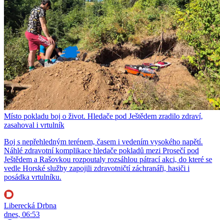
Místo pokladu boj o život. Hledače pod Ještědem zradilo zdraví,
zasahoval i vrtulník
Boj s nepřehledným terénem, časem i vedením vysokého napětí.
Náhlé zdravotní komplikace hledače pokladů mezi Prosečí pod
Ještědem a Rašovkou rozpoutaly rozsáhlou pátrací akci, do které se
vedle Horské služby zapojili zdravotničtí záchranáři, hasiči i
posádka vrtulníku.
Liberecká Drbna
dnes, 06:53