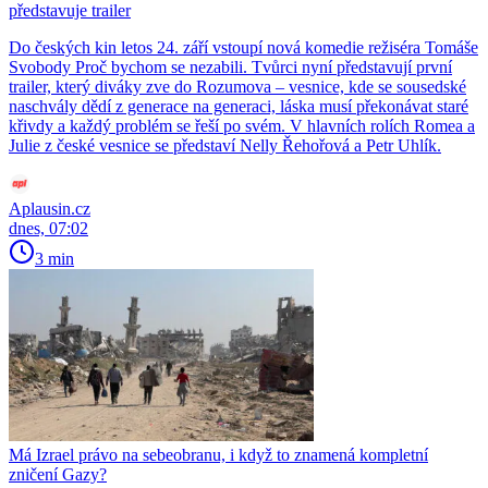
představuje trailer
Do českých kin letos 24. září vstoupí nová komedie režiséra Tomáše
Svobody Proč bychom se nezabili. Tvůrci nyní představují první
trailer, který diváky zve do Rozumova – vesnice, kde se sousedské
naschvály dědí z generace na generaci, láska musí překonávat staré
křivdy a každý problém se řeší po svém. V hlavních rolích Romea a
Julie z české vesnice se představí Nelly Řehořová a Petr Uhlík.
Aplausin.cz
dnes, 07:02
3 min
Má Izrael právo na sebeobranu, i když to znamená kompletní
zničení Gazy?