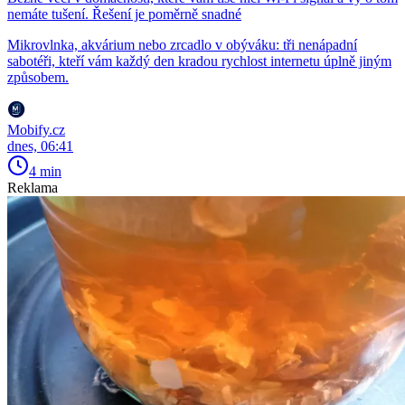
nemáte tušení. Řešení je poměrně snadné
Mikrovlnka, akvárium nebo zrcadlo v obýváku: tři nenápadní
sabotéři, kteří vám každý den kradou rychlost internetu úplně jiným
způsobem.
Mobify.cz
dnes, 06:41
4 min
Reklama