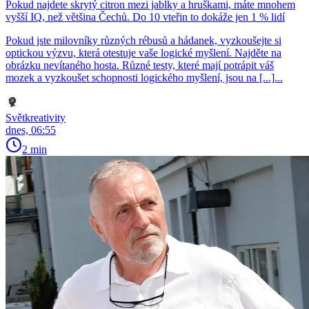
Pokud najdete skrytý citron mezi jablky a hruškami, máte mnohem
vyšší IQ, než většina Čechů. Do 10 vteřin to dokáže jen 1 % lidí
Pokud jste milovníky různých rébusů a hádanek, vyzkoušejte si
optickou výzvu, která otestuje vaše logické myšlení. Najděte na
obrázku nevítaného hosta. Různé testy, které mají potrápit váš
mozek a vyzkoušet schopnosti logického myšlení, jsou na [...]...
Světkreativity
dnes, 06:55
2 min