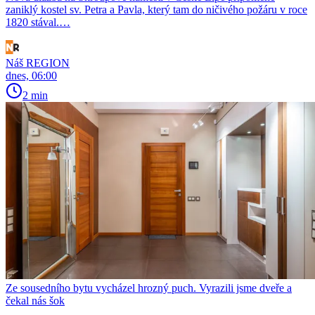
zaniklý kostel sv. Petra a Pavla, který tam do ničivého požáru v roce
1820 stával.…
Náš REGION
dnes, 06:00
2 min
Ze sousedního bytu vycházel hrozný puch. Vyrazili jsme dveře a
čekal nás šok