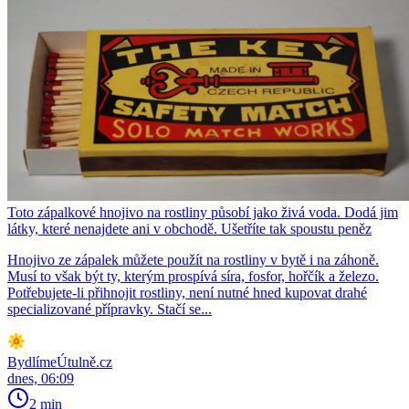
Toto zápalkové hnojivo na rostliny působí jako živá voda. Dodá jim
látky, které nenajdete ani v obchodě. Ušetříte tak spoustu peněz
Hnojivo ze zápalek můžete použít na rostliny v bytě i na záhoně.
Musí to však být ty, kterým prospívá síra, fosfor, hořčík a železo.
Potřebujete-li přihnojit rostliny, není nutné hned kupovat drahé
specializované přípravky. Stačí se...
BydlímeÚtulně.cz
dnes, 06:09
2 min