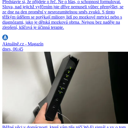
Představte si, že přijdete o řeč. Ne o hlas, o schopnost formulovat.
Slova, nad jejichž vyřčením jste dříve nemuseli vůbec přemýšlet, se
ze dne na den promění v nesrozumitelnou směs zvuků. S tímto
těžkým údělem se potýkají miliony lidí po mozkové mrtvici nebo s
diagnózami, jako je dětská mozková obrna. Nejsou bez naděje na
zlepšení, klíčová je účinná terapie.
Aktuálně.cz - Magazín
dnes, 06:45
Běžné věci v domácnosti, které vám tiše ničí Wi-Fi signál a vy o tom