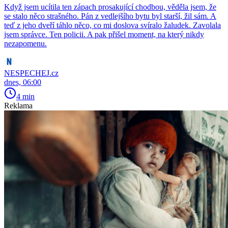
Když jsem ucítila ten zápach prosakující chodbou, věděla jsem, že
se stalo něco strašného. Pán z vedlejšího bytu byl starší, žil sám. A
teď z jeho dveří táhlo něco, co mi doslova svíralo žaludek. Zavolala
jsem správce. Ten policii. A pak přišel moment, na který nikdy
nezapomenu.
NESPECHEJ.cz
dnes, 06:00
4 min
Reklama