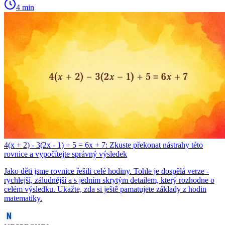
4 min
4(x + 2) - 3(2x - 1) + 5 = 6x + 7: Zkuste překonat nástrahy této
rovnice a vypočítejte správný výsledek
Jako děti jsme rovnice řešili celé hodiny. Tohle je dospělá verze -
rychlejší, záludnější a s jedním skrytým detailem, který rozhodne o
celém výsledku. Ukažte, zda si ještě pamatujete základy z hodin
matematiky.