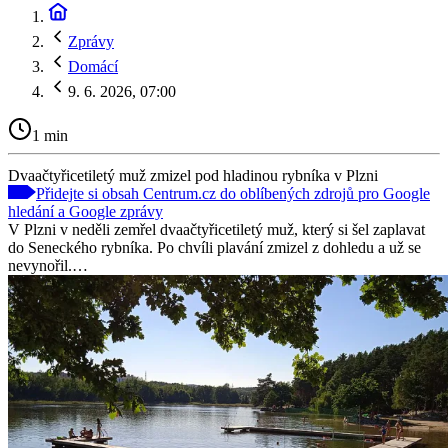
Zprávy
Domácí
9. 6. 2026, 07:00
1 min
Dvaačtyřicetiletý muž zmizel pod hladinou rybníka v Plzni
Přidejte si obsah Centrum.cz do oblíbených zdrojů pro Google
hledání a Google zprávy
V Plzni v neděli zemřel dvaačtyřicetiletý muž, který si šel zaplavat
do Seneckého rybníka. Po chvíli plavání zmizel z dohledu a už se
nevynořil.…