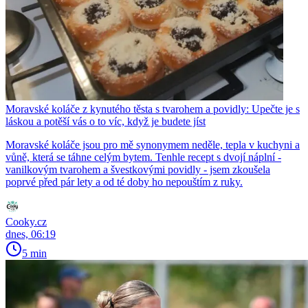
Moravské koláče z kynutého těsta s tvarohem a povidly: Upečte je s
láskou a potěší vás o to víc, když je budete jíst
Moravské koláče jsou pro mě synonymem neděle, tepla v kuchyni a
vůně, která se táhne celým bytem. Tenhle recept s dvojí náplní -
vanilkovým tvarohem a švestkovými povidly - jsem zkoušela
poprvé před pár lety a od té doby ho nepouštím z ruky.
Cooky.cz
dnes, 06:19
5 min