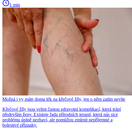
1 min
Možná i vy máte doma lék na křečové žíly, jen o něm zatím nevíte
Křečové žíly jsou velmi častou zdravotní komplikací, která trápí
především ženy. Existuje řada přírodních terapií, která nás sice
problému úplně nezbaví, ale pomůžou zmírnit nepříjemné a
bolestivé příznaky.