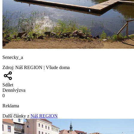
Senecky_a
Zdroj
:
Náš REGION | Všude doma
Sdílet
Denní
výzva
0
Reklama
Další články z
Náš REGION