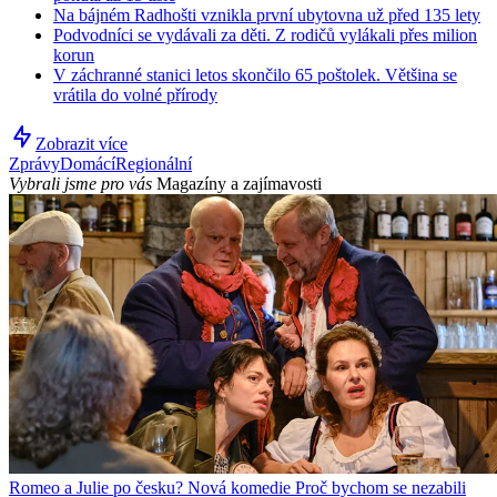
Na bájném Radhošti vznikla první ubytovna už před 135 lety
Podvodníci se vydávali za děti. Z rodičů vylákali přes milion
korun
V záchranné stanici letos skončilo 65 poštolek. Většina se
vrátila do volné přírody
Zobrazit více
Zprávy
Domácí
Regionální
Vybrali jsme pro vás
Magazíny a zajímavosti
Romeo a Julie po česku? Nová komedie Proč bychom se nezabili