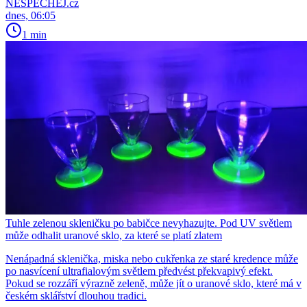
NESPECHEJ.cz
dnes, 06:05
1 min
Tuhle zelenou skleničku po babičce nevyhazujte. Pod UV světlem
může odhalit uranové sklo, za které se platí zlatem
Nenápadná sklenička, miska nebo cukřenka ze staré kredence může
po nasvícení ultrafialovým světlem předvést překvapivý efekt.
Pokud se rozzáří výrazně zeleně, může jít o uranové sklo, které má v
českém sklářství dlouhou tradici.