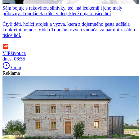
Sám bojuje s rakovinou slinivky, teď má leukémii i jeho malý
příbuzný. Topolánek sdílel video, které dojalo tisíce lidí
Čtyři děti, holící strojek a výzva, která z dojemného gesta udělala
konkrétní pomoc. Video Topolánkových vnoučat za pár dní zasáhlo
tisíce lidí.
VIPživot.cz
dnes, 06:55
3 min
Reklama