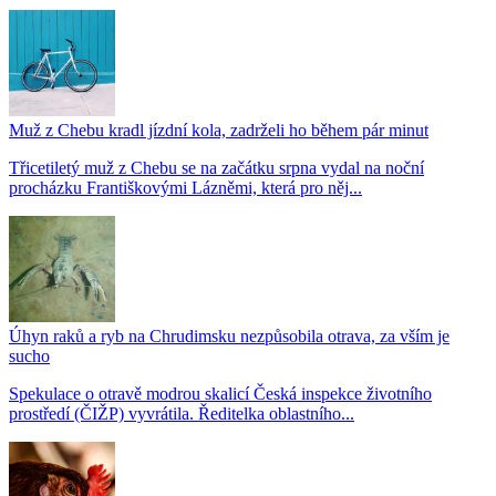
Muž z Chebu kradl jízdní kola, zadrželi ho během pár minut
Třicetiletý muž z Chebu se na začátku srpna vydal na noční
procházku Františkovými Lázněmi, která pro něj...
Úhyn raků a ryb na Chrudimsku nezpůsobila otrava, za vším je
sucho
Spekulace o otravě modrou skalicí Česká inspekce životního
prostředí (ČIŽP) vyvrátila. Ředitelka oblastního...