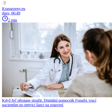
Krasnezeny.eu
dnes, 06:49
2 min
Když řeč přestane sloužit. Digitální pomocník Fonafix vrací
pacientům po mrtvici šanci na zotavení