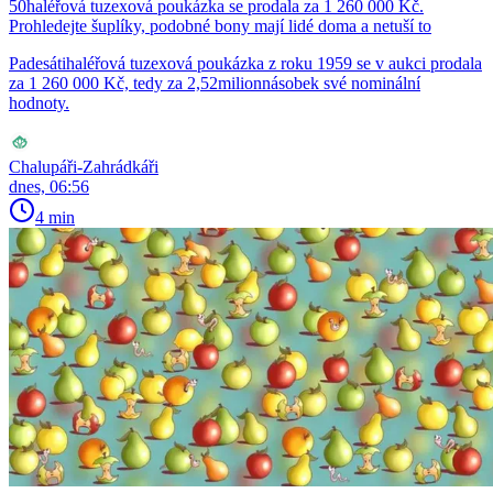
50haléřová tuzexová poukázka se prodala za 1 260 000 Kč.
Prohledejte šuplíky, podobné bony mají lidé doma a netuší to
Padesátihaléřová tuzexová poukázka z roku 1959 se v aukci prodala
za 1 260 000 Kč, tedy za 2,52milionnásobek své nominální
hodnoty.
Chalupáři-Zahrádkáři
dnes, 06:56
4 min