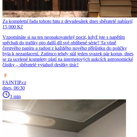
Za kompletní řadu tohoto hitu z devadesátek dnes sběratelé nabízejí
15 000 Kč
Vzpomínáte si na ten neopakovatelný pocit, když jste s napětím
spěchali do trafiky pro další díl své oblíbené série? Ta vůně
čerstvého papíru a radost z každého nového přírůstku do poličky
byla k nezaplacení. Zatímco tehdy stál jeden svazek pár korun, dnes
se za ucelené komplety platí na internetových aukcích astronomické
částky – sběratelé vytahují desítky tisíc!
FAJNTIP.cz
dnes, 06:30
3 min