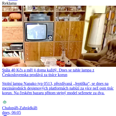
Reklama
Stála 40 Kčs a měl ji doma každý. Dnes se tahle lampa z
Československa prodává za tisíce korun
Stolní lampa Napako typ 0513, přezdívaná „Jeptiška“, se dnes na
mezinárodních designových platformách nabízí za více než osm tisíc
korun. Na českém bazaru přitom stejný model seženete za dva.
Chalupáři-Zahrádkáři
dnes, 06:05