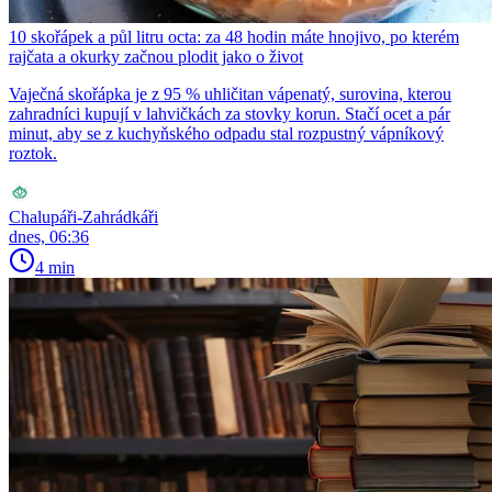
10 skořápek a půl litru octa: za 48 hodin máte hnojivo, po kterém
rajčata a okurky začnou plodit jako o život
Vaječná skořápka je z 95 % uhličitan vápenatý, surovina, kterou
zahradníci kupují v lahvičkách za stovky korun. Stačí ocet a pár
minut, aby se z kuchyňského odpadu stal rozpustný vápníkový
roztok.
Chalupáři-Zahrádkáři
dnes, 06:36
4 min