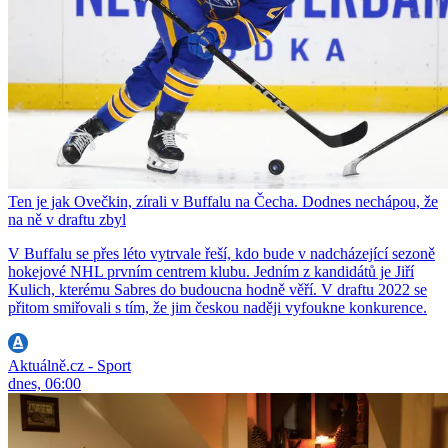
Ten je jak Ovečkin, zírali v Buffalu na Čecha. Dodnes nechápou, že
na ně v draftu zbyl
V Buffalu se přes léto vytrvale řeší, kdo bude v nadcházející sezoně
hokejové NHL prvním centrem klubu. Jedním z kandidátů je Jiří
Kulich, kterému Sabres do budoucna hodně věří. V draftu 2022 se
přitom smiřovali s tím, že jim českou naději vyfoukne konkurence.
Aktuálně.cz - Sport
dnes, 06:00