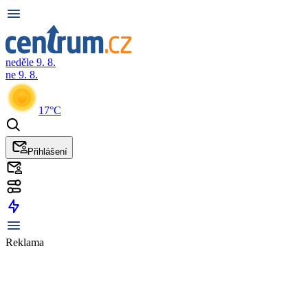
neděle 9. 8.
ne 9. 8.
17°C
Přihlášení
Reklama