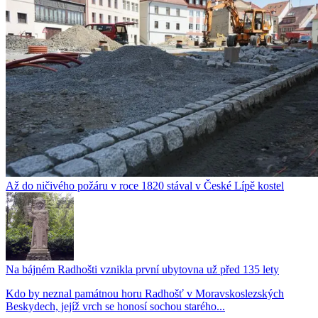
Až do ničivého požáru v roce 1820 stával v České Lípě kostel
Na bájném Radhošti vznikla první ubytovna už před 135 lety
Kdo by neznal památnou horu Radhošť v Moravskoslezských
Beskydech, jejíž vrch se honosí sochou starého...