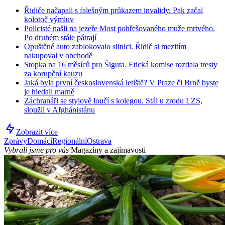
Řidiče načapali s falešným průkazem invalidy. Pak začal
kolotoč výmluv
Policisté našli na jezeře Most pohřešovaného muže mrtvého.
Po druhém stále pátrají
Opuštěné auto zablokovalo silnici. Řidič si mezitím
nakupoval v obchodě
Stopka na 16 měsíců pro Šiguta. Etická komise rozdala tresty
za korupční kauzu
Jaká byla první československá letiště? V Praze či Brně byste
je hledali marně
Záchranáři se stylově loučí s kolegou. Stál u zrodu LZS,
sloužil v Afghánistánu
Zobrazit více
Zprávy
Domácí
Regionální
Ostrava
Vybrali jsme pro vás
Magazíny a zajímavosti