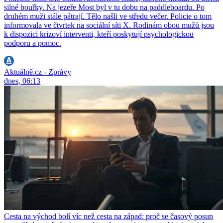
silné bouřky. Na jezeře Most byl v tu dobu na paddleboardu. Po
druhém muži stále pátrají. Tělo našli ve středu večer. Policie o tom
informovala ve čtvrtek na sociální síti X. Rodinám obou mužů jsou
k dispozici krizoví interventi, kteří poskytují psychologickou
podporu a pomoc.
Aktuálně.cz - Zprávy
dnes, 06:13
Cesta na východ bolí víc než cesta na západ: proč se časový posun