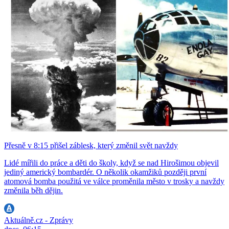
Přesně v 8:15 přišel záblesk, který změnil svět navždy
Lidé mířili do práce a děti do školy, když se nad Hirošimou objevil
jediný americký bombardér. O několik okamžiků později první
atomová bomba použitá ve válce proměnila město v trosky a navždy
změnila běh dějin.
Aktuálně.cz - Zprávy