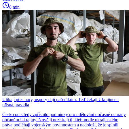
8 min
Utíkají přes hory, úspory dají pašerákům. Teď čekají Ukrajince i
přísná pravidla
Česko od středy zpřísnilo podmínky pro udělování dočasné ochrany
občanům Ukrajiny. Nově ji nezískají ti, kteří podle ukrajinského
práva podléhají vojenským povinnostem a nedoloží, že je splnili