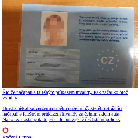
Řidiče načapali s falešným průkazem invalidy. Pak začal kolotoč
výmluv
Hned s několika verzemi příběhu přišel muž, kterého strážníci
načapali s falešným průkazem invalidy za čelním sklem auta.
Nakonec dostal pokutu, vše ale bude ještě řešit státní policie.
Pražská Drbna