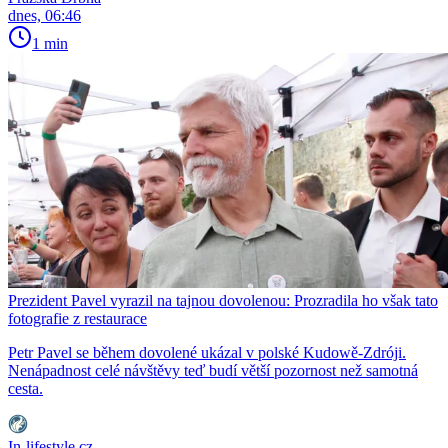
dnes, 06:46
1 min
Prezident Pavel vyrazil na tajnou dovolenou: Prozradila ho však tato
fotografie z restaurace
Petr Pavel se během dovolené ukázal v polské Kudowě-Zdróji.
Nenápadnost celé návštěvy teď budí větší pozornost než samotná
cesta.
In-lifestyle.cz