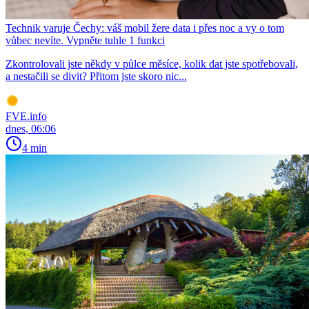
Technik varuje Čechy: váš mobil žere data i přes noc a vy o tom
vůbec nevíte. Vypněte tuhle 1 funkci
Zkontrolovali jste někdy v půlce měsíce, kolik dat jste spotřebovali,
a nestačili se divit? Přitom jste skoro nic...
FVE.info
dnes, 06:06
4 min