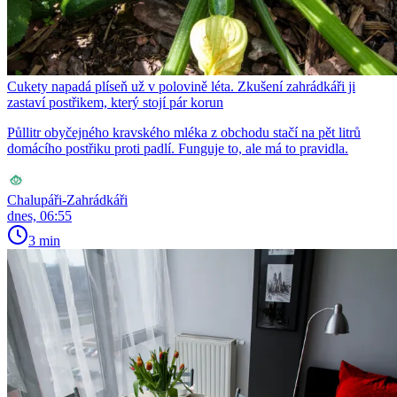
Cukety napadá plíseň už v polovině léta. Zkušení zahrádkáři ji
zastaví postřikem, který stojí pár korun
Půllitr obyčejného kravského mléka z obchodu stačí na pět litrů
domácího postřiku proti padlí. Funguje to, ale má to pravidla.
Chalupáři-Zahrádkáři
dnes, 06:55
3 min