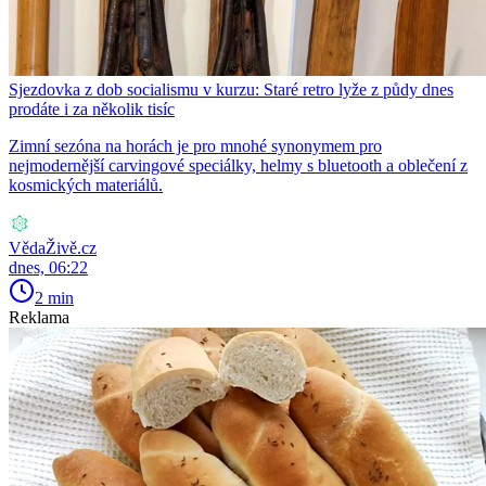
Sjezdovka z dob socialismu v kurzu: Staré retro lyže z půdy dnes
prodáte i za několik tisíc
Zimní sezóna na horách je pro mnohé synonymem pro
nejmodernější carvingové speciálky, helmy s bluetooth a oblečení z
kosmických materiálů.
VědaŽivě.cz
dnes, 06:22
2 min
Reklama