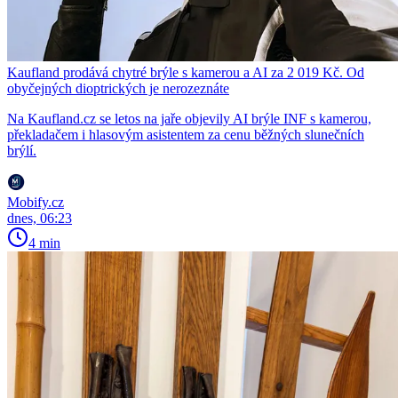
Kaufland prodává chytré brýle s kamerou a AI za 2 019 Kč. Od
obyčejných dioptrických je nerozeznáte
Na Kaufland.cz se letos na jaře objevily AI brýle INF s kamerou,
překladačem i hlasovým asistentem za cenu běžných slunečních
brýlí.
Mobify.cz
dnes, 06:23
4 min