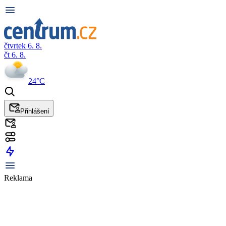
čtvrtek 6. 8.
čt 6. 8.
24°C
Přihlášení
Reklama