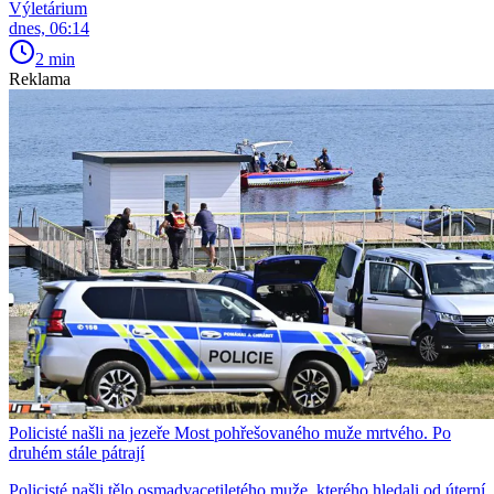
Výletárium
dnes, 06:14
2 min
Reklama
Policisté našli na jezeře Most pohřešovaného muže mrtvého. Po
druhém stále pátrají
Policisté našli tělo osmadvacetiletého muže, kterého hledali od úterní