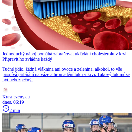
Jednoduchý nápoj pomáhá zabraňovat ukládání cholesterolu v krvi.
Připravit ho zvládne každý
Tučné jídlo, žádná vláknina ani ovoce a zelenina, alkohol, to vše
přispívá přibírání na váze a hromadění tuku v krvi. Takový tuk může
být nebezpečný.
Krasnezeny.eu
dnes, 06:19
2 min