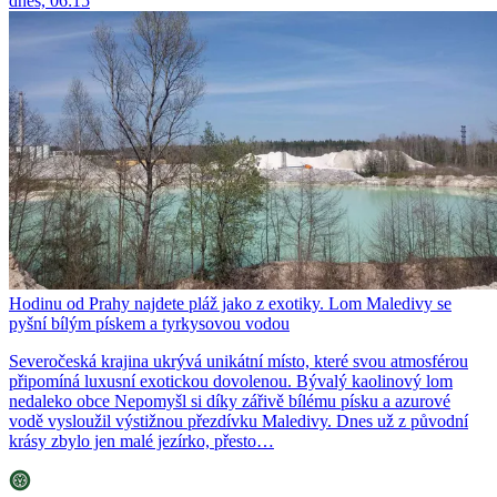
dnes, 06:15
Hodinu od Prahy najdete pláž jako z exotiky. Lom Maledivy se
pyšní bílým pískem a tyrkysovou vodou
Severočeská krajina ukrývá unikátní místo, které svou atmosférou
připomíná luxusní exotickou dovolenou. Bývalý kaolinový lom
nedaleko obce Nepomyšl si díky zářivě bílému písku a azurové
vodě vysloužil výstižnou přezdívku Maledivy. Dnes už z původní
krásy zbylo jen malé jezírko, přesto…