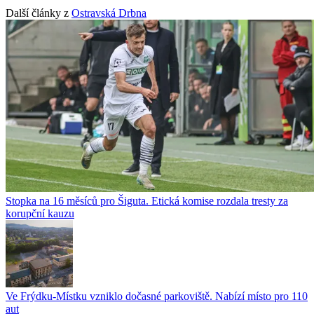
Další články z
Ostravská Drbna
Stopka na 16 měsíců pro Šiguta. Etická komise rozdala tresty za
korupční kauzu
Ve Frýdku-Místku vzniklo dočasné parkoviště. Nabízí místo pro 110
aut