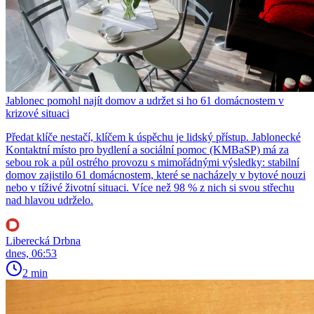
Jablonec pomohl najít domov a udržet si ho 61 domácnostem v
krizové situaci
Předat klíče nestačí, klíčem k úspěchu je lidský přístup. Jablonecké
Kontaktní místo pro bydlení a sociální pomoc (KMBaSP) má za
sebou rok a půl ostrého provozu s mimořádnými výsledky: stabilní
domov zajistilo 61 domácnostem, které se nacházely v bytové nouzi
nebo v tíživé životní situaci. Více než 98 % z nich si svou střechu
nad hlavou udrželo.
Liberecká Drbna
dnes, 06:53
2 min