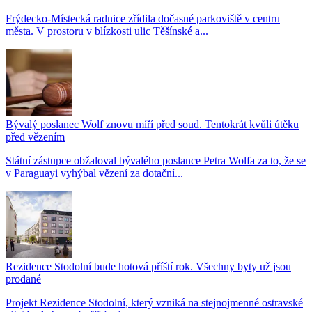
Frýdecko-Místecká radnice zřídila dočasné parkoviště v centru
města. V prostoru v blízkosti ulic Těšínské a...
Bývalý poslanec Wolf znovu míří před soud. Tentokrát kvůli útěku
před vězením
Státní zástupce obžaloval bývalého poslance Petra Wolfa za to, že se
v Paraguayi vyhýbal vězení za dotační...
Rezidence Stodolní bude hotová příští rok. Všechny byty už jsou
prodané
Projekt Rezidence Stodolní, který vzniká na stejnojmenné ostravské