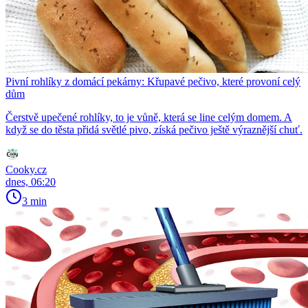
Pivní rohlíky z domácí pekárny: Křupavé pečivo, které provoní celý
dům
Čerstvě upečené rohlíky, to je vůně, která se line celým domem. A
když se do těsta přidá světlé pivo, získá pečivo ještě výraznější chuť.
Cooky.cz
dnes, 06:20
3 min