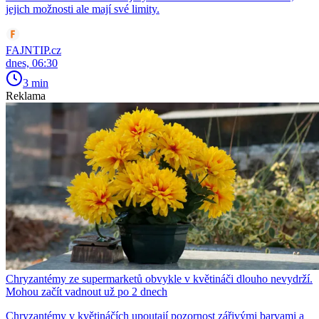
jejich možnosti ale mají své limity.
FAJNTIP.cz
dnes, 06:30
3 min
Reklama
Chryzantémy ze supermarketů obvykle v květináči dlouho nevydrží.
Mohou začít vadnout už po 2 dnech
Chryzantémy v květináčích upoutají pozornost zářivými barvami a