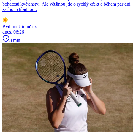
bohatostí květenství. Ale většinou jde o rychlý efekt a během pár dní
začnou chřadnout.
BydlímeÚtulně.cz
dnes, 06:26
3 min