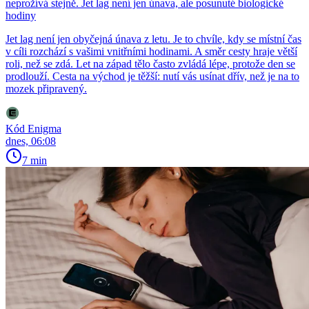
neprožívá stejně. Jet lag není jen únava, ale posunuté biologické
hodiny
Jet lag není jen obyčejná únava z letu. Je to chvíle, kdy se místní čas
v cíli rozchází s vašimi vnitřními hodinami. A směr cesty hraje větší
roli, než se zdá. Let na západ tělo často zvládá lépe, protože den se
prodlouží. Cesta na východ je těžší: nutí vás usínat dřív, než je na to
mozek připravený.
Kód Enigma
dnes, 06:08
7 min