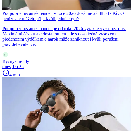
Podpora v nezaměstnanosti v roce 2026 dosáhne až 38 537 Kč. O
peníze ale můžete přijít kvůli jedné chybě
Podpora v nezaměstnanosti je od roku 2026 výrazně vyšší než dřív.
Maximální částku ale dostanou jen lidé s dostatečně vysokým
předchozím výdělkem a nárok může zaniknout i kvůli porušení
pravidel evidence.
Byznys trendy
dnes, 06:25
4 min