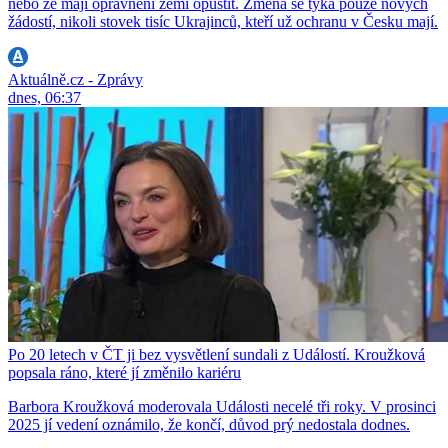
nebo že mají oprávnění zemi opustit. Změna se týká pouze nových
žádostí, nikoli stovek tisíc Ukrajinců, kteří už ochranu v Česku mají.
Aktuálně.cz - Zprávy
dnes, 06:37
Po 20 letech v ČT ji bez vysvětlení sundali z Událostí. Kroužková
popsala ráno, které jí změnilo kariéru
Barbora Kroužková moderovala Události necelé tři roky. V prosinci
2025 jí vedení oznámilo, že končí, důvod prý nedostala dodnes.