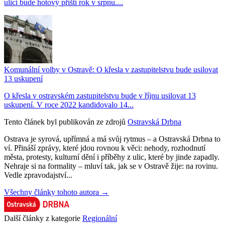
ulici bude hotový příští rok v srpnu....
Komunální volby v Ostravě: O křesla v zastupitelstvu bude usilovat
13 uskupení
O křesla v ostravském zastupitelstvu bude v říjnu usilovat 13
uskupení. V roce 2022 kandidovalo 14...
Tento článek byl publikován ze zdrojů
Ostravská Drbna
Ostrava je syrová, upřímná a má svůj rytmus – a Ostravská Drbna to
ví. Přináší zprávy, které jdou rovnou k věci: nehody, rozhodnutí
města, protesty, kulturní dění i příběhy z ulic, které by jinde zapadly.
Nehraje si na formality – mluví tak, jak se v Ostravě žije: na rovinu.
Vedle zpravodajství...
Všechny články tohoto autora →
Další články z kategorie
Regionální