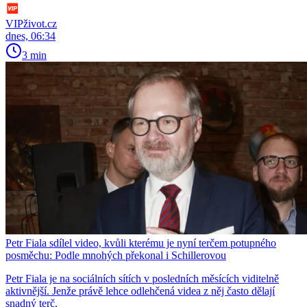
VIPživot.cz
dnes, 06:34
3 min
Petr Fiala sdílel video, kvůli kterému je nyní terčem potupného
posměchu: Podle mnohých překonal i Schillerovou
Petr Fiala je na sociálních sítích v posledních měsících viditelně
aktivnější. Jenže právě lehce odlehčená videa z něj často dělají
snadný terč.