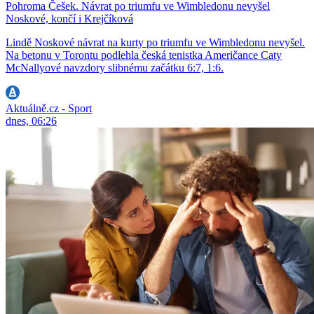
Pohroma Češek. Návrat po triumfu ve Wimbledonu nevyšel
Noskové, končí i Krejčíková
Lindě Noskové návrat na kurty po triumfu ve Wimbledonu nevyšel.
Na betonu v Torontu podlehla česká tenistka Američance Caty
McNallyové navzdory slibnému začátku 6:7, 1:6.
Aktuálně.cz - Sport
dnes, 06:26