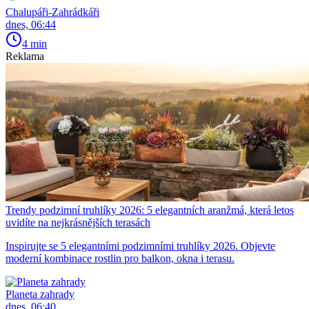
Chalupáři-Zahrádkáři
dnes, 06:44
4 min
Reklama
Trendy podzimní truhlíky 2026: 5 elegantních aranžmá, která letos
uvidíte na nejkrásnějších terasách
Inspirujte se 5 elegantními podzimními truhlíky 2026. Objevte
moderní kombinace rostlin pro balkon, okna i terasu.
Planeta zahrady
dnes, 06:40