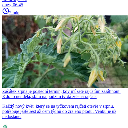
dnes, 06:45
2 min
Začátek srpna je poslední termín, kdy můžete rajčatům zasáhnout.
Kdo to neudělá, sbírá na podzim tvrdá zelená rajčata
Každý nový květ, který se na tyčkovém rajčeti otevře v srpnu,
potřebuje ještě šest až osm týdnů do zralého plodu. Venku je už
nedostane.