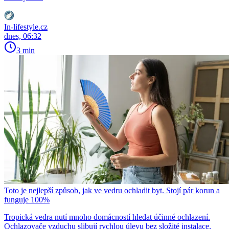
In-lifestyle.cz
dnes, 06:32
3 min
Toto je nejlepší způsob, jak ve vedru ochladit byt. Stojí pár korun a
funguje 100%
Tropická vedra nutí mnoho domácností hledat účinné ochlazení.
Ochlazovače vzduchu slibují rychlou úlevu bez složité instalace,