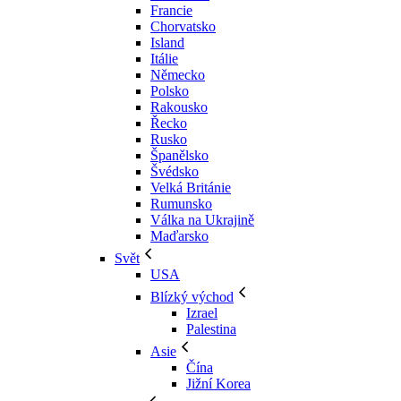
Francie
Chorvatsko
Island
Itálie
Německo
Polsko
Rakousko
Řecko
Rusko
Španělsko
Švédsko
Velká Británie
Rumunsko
Válka na Ukrajině
Maďarsko
Svět
USA
Blízký východ
Izrael
Palestina
Asie
Čína
Jižní Korea