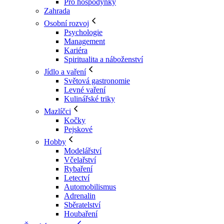
Pro hospodyňky
Zahrada
Osobní rozvoj
Psychologie
Management
Kariéra
Spiritualita a náboženství
Jídlo a vaření
Světová gastronomie
Levné vaření
Kulinářské triky
Mazlíčci
Kočky
Pejskové
Hobby
Modelářství
Včelařství
Rybaření
Letectví
Automobilismus
Adrenalin
Sběratelství
Houbaření