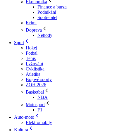
Ekonomika
Finance a burza
Podnikání
Spotřebitel
Krimi
Doprava
Nehody
Sport
Hokej
Fotbal
Tenis
Lyžování
Cyklistika
Atletika
Bojové sporty
ZOH 2026
Basketbal
NBA
Motosport
F1
Auto-moto
Elektromobily
Kultura