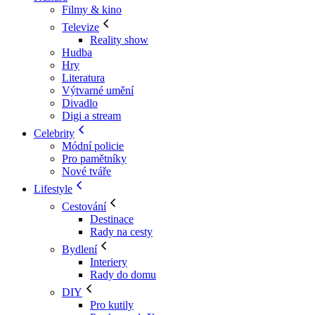
Filmy & kino
Televize
Reality show
Hudba
Hry
Literatura
Výtvarné umění
Divadlo
Digi a stream
Celebrity
Módní policie
Pro pamětníky
Nové tváře
Lifestyle
Cestování
Destinace
Rady na cesty
Bydlení
Interiery
Rady do domu
DIY
Pro kutily