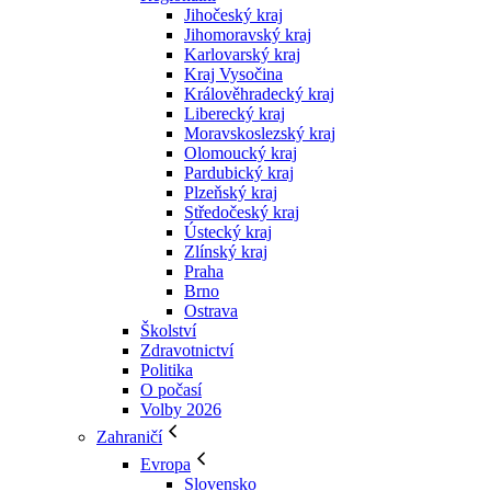
Jihočeský kraj
Jihomoravský kraj
Karlovarský kraj
Kraj Vysočina
Králověhradecký kraj
Liberecký kraj
Moravskoslezský kraj
Olomoucký kraj
Pardubický kraj
Plzeňský kraj
Středočeský kraj
Ústecký kraj
Zlínský kraj
Praha
Brno
Ostrava
Školství
Zdravotnictví
Politika
O počasí
Volby 2026
Zahraničí
Evropa
Slovensko