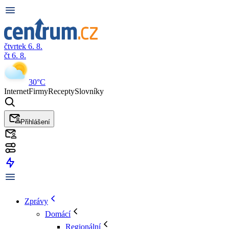
čtvrtek 6. 8.
čt 6. 8.
30°C
Internet
Firmy
Recepty
Slovníky
Přihlášení
Zprávy
Domácí
Regionální