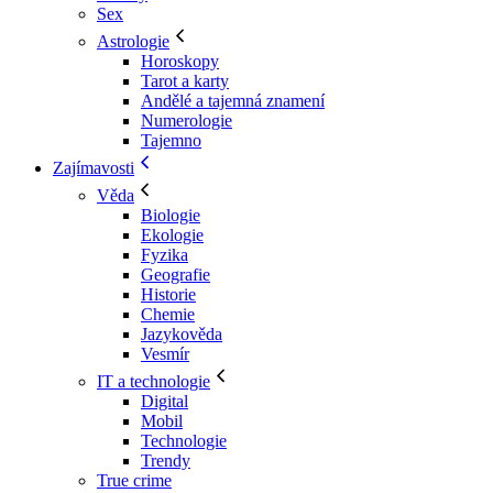
Sex
Astrologie
Horoskopy
Tarot a karty
Andělé a tajemná znamení
Numerologie
Tajemno
Zajímavosti
Věda
Biologie
Ekologie
Fyzika
Geografie
Historie
Chemie
Jazykověda
Vesmír
IT a technologie
Digital
Mobil
Technologie
Trendy
True crime