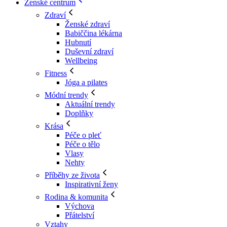
Ženské centrum
Zdraví
Ženské zdraví
Babiččina lékárna
Hubnutí
Duševní zdraví
Wellbeing
Fitness
Jóga a pilates
Módní trendy
Aktuální trendy
Doplňky
Krása
Péče o pleť
Péče o tělo
Vlasy
Nehty
Příběhy ze života
Inspirativní ženy
Rodina & komunita
Výchova
Přátelství
Vztahy