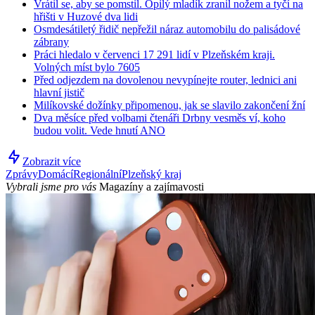
Vrátil se, aby se pomstil. Opilý mladík zranil nožem a tyčí na
hřišti v Huzové dva lidi
Osmdesátiletý řidič nepřežil náraz automobilu do palisádové
zábrany
Práci hledalo v červenci 17 291 lidí v Plzeňském kraji.
Volných míst bylo 7605
Před odjezdem na dovolenou nevypínejte router, lednici ani
hlavní jistič
Milíkovské dožínky připomenou, jak se slavilo zakončení žní
Dva měsíce před volbami čtenáři Drbny vesměs ví, koho
budou volit. Vede hnutí ANO
Zobrazit více
Zprávy
Domácí
Regionální
Plzeňský kraj
Vybrali jsme pro vás
Magazíny a zajímavosti