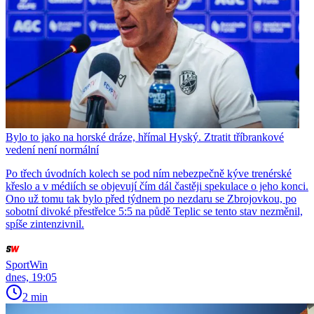
Bylo to jako na horské dráze, hřímal Hyský. Ztratit tříbrankové
vedení není normální
Po třech úvodních kolech se pod ním nebezpečně kýve trenérské
křeslo a v médiích se objevují čím dál častěji spekulace o jeho konci.
Ono už tomu tak bylo před týdnem po nezdaru se Zbrojovkou, po
sobotní divoké přestřelce 5:5 na půdě Teplic se tento stav nezměnil,
spíše zintenzivnil.
SportWin
dnes, 19:05
2 min