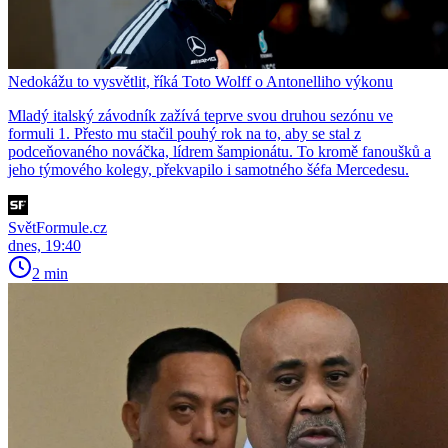
Nedokážu to vysvětlit, říká Toto Wolff o Antonelliho výkonu
Mladý italský závodník zažívá teprve svou druhou sezónu ve
formuli 1. Přesto mu stačil pouhý rok na to, aby se stal z
podceňovaného nováčka, lídrem šampionátu. To kromě fanoušků a
jeho týmového kolegy, překvapilo i samotného šéfa Mercedesu.
SvětFormule.cz
dnes, 19:40
2 min