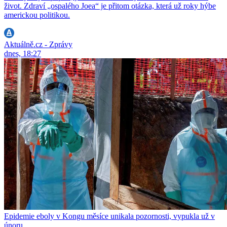
život. Zdraví „ospalého Joea“ je přitom otázka, která už roky hýbe
americkou politikou.
Aktuálně.cz - Zprávy
dnes, 18:27
Epidemie eboly v Kongu měsíce unikala pozornosti, vypukla už v
únoru