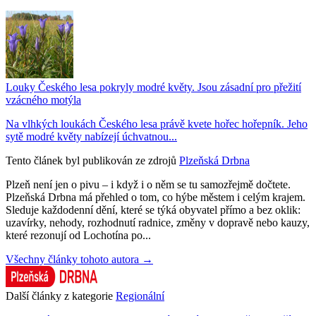
Louky Českého lesa pokryly modré květy. Jsou zásadní pro přežití
vzácného motýla
Na vlhkých loukách Českého lesa právě kvete hořec hořepník. Jeho
sytě modré květy nabízejí úchvatnou...
Tento článek byl publikován ze zdrojů
Plzeňská Drbna
Plzeň není jen o pivu – i když i o něm se tu samozřejmě dočtete.
Plzeňská Drbna má přehled o tom, co hýbe městem i celým krajem.
Sleduje každodenní dění, které se týká obyvatel přímo a bez oklik:
uzavírky, nehody, rozhodnutí radnice, změny v dopravě nebo kauzy,
které rezonují od Lochotína po...
Všechny články tohoto autora →
Další články z kategorie
Regionální