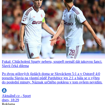
Fukal: Chlácholení Sparty neberu, soupeři nemáš dát takovou šanci.
Slavii čeká dilema
Po dvou gólových jízdách doma se Slováckem 5:1 a v Ostravě 4:0
porazila Slavia na vlastní půdě Pardubice jen 2:1 a bála se o výhru
do poslední minuty. Náznak určitého poklesu v tom ovšem nevidím.
Aktuálně.cz - Sport
dnes, 18:29
Reklama