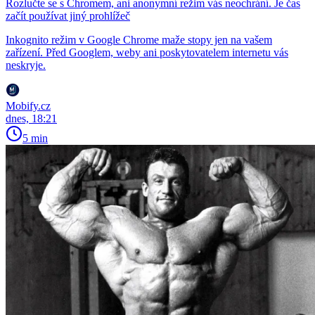
Rozlučte se s Chromem, ani anonymní režim vás neochrání. Je čas
začít používat jiný prohlížeč
Inkognito režim v Google Chrome maže stopy jen na vašem
zařízení. Před Googlem, weby ani poskytovatelem internetu vás
neskryje.
Mobify.cz
dnes, 18:21
5 min