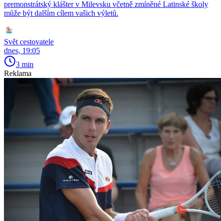
premonstrátský klášter v Milevsku včetně zmíněné Latinské školy
může být dalším cílem vašich výletů.
Svět cestovatele
dnes, 19:05
3 min
Reklama