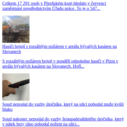
Celkem 17 291 osob v Plzeňském kraji hledalo v červenci
zaměstnání prostřednictvím Úřadu práce. To je o 547...
Hasiči bojují s rozsáhlým požárem v areálu bývalých kasáren na
Slovanech
S rozsáhlým požárem bojují v pondělí odpoledne hasiči v Plzni v
areálu bývalých kasáren na Slovanech. Hoří...
Soud neposlal do vazby útočníka, který na ulici pobodal muže kvůli
hluku
Soud nakonec neposlal do vazby šestapadesátiletého útočníka, který
v pátek brzy ráno pobodal nožem na ulici...