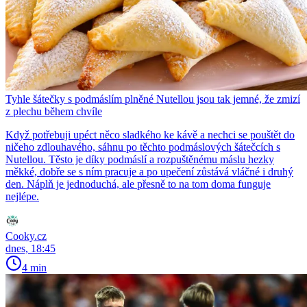
Tyhle šátečky s podmáslím plněné Nutellou jsou tak jemné, že zmizí
z plechu během chvíle
Když potřebuji upéct něco sladkého ke kávě a nechci se pouštět do
ničeho zdlouhavého, sáhnu po těchto podmáslových šátečcích s
Nutellou. Těsto je díky podmáslí a rozpuštěnému máslu hezky
měkké, dobře se s ním pracuje a po upečení zůstává vláčné i druhý
den. Náplň je jednoduchá, ale přesně to na tom doma funguje
nejlépe.
Cooky.cz
dnes, 18:45
4 min