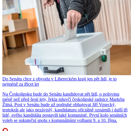
Do Senátu chce z obvodu v Libereckém kraji jen pět lidí, je to
nejméně za třicet let
Na Českolipsku bude do Senátu kandidovat pět lidí, o polovinu
méně než před šesti lety, řekla mluvčí českolipské radnice Markéta
Žitná. Post v Senátu bude už podruhé obhajovat Jiří Vosecký,
tentokrát ale jako nezávislý, kandidaturu oficiálně oznámili i další tři
lidé, svého kandidáta postavili také komunisté. První kolo senátních
voleb se uskuteční spolu s komunálními volbami 9. a 10. října.