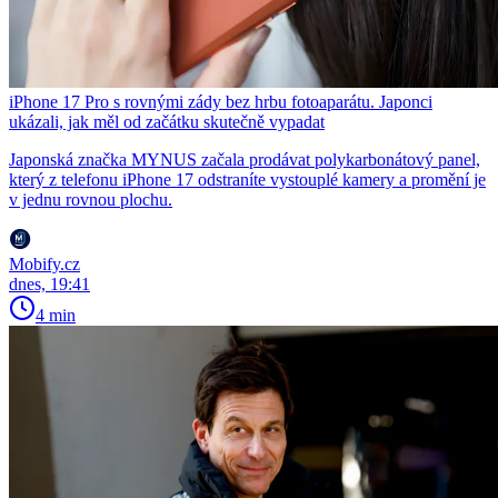
iPhone 17 Pro s rovnými zády bez hrbu fotoaparátu. Japonci
ukázali, jak měl od začátku skutečně vypadat
Japonská značka MYNUS začala prodávat polykarbonátový panel,
který z telefonu iPhone 17 odstraníte vystouplé kamery a promění je
v jednu rovnou plochu.
Mobify.cz
dnes, 19:41
4 min