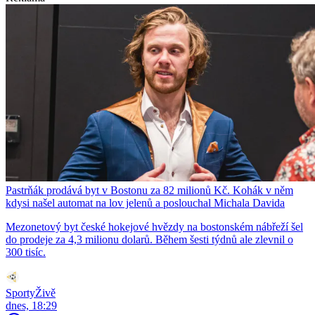
Pastrňák prodává byt v Bostonu za 82 milionů Kč. Kohák v něm
kdysi našel automat na lov jelenů a poslouchal Michala Davida
Mezonetový byt české hokejové hvězdy na bostonském nábřeží šel
do prodeje za 4,3 milionu dolarů. Během šesti týdnů ale zlevnil o
300 tisíc.
SportyŽivě
dnes, 18:29