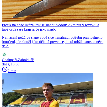
Profík na nože ukázal trik se slanou vodou: 25 minut v roztoku a
tupé ostří zase krájí rajče jako máslo
Namáčení nožů ve slané vodě sice nenahradí potřebu pravidelného
broušení, ale slouží jako účinná prevence, která udrží ostrost o něco
déle.
Chalupáři-Zahrádkáři
dnes, 18:50
2 min