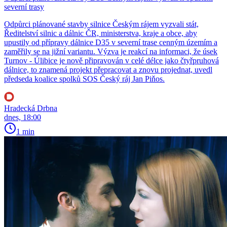
severní trasy
Odpůrci plánované stavby silnice Českým rájem vyzvali stát,
Ředitelství silnic a dálnic ČR, ministerstva, kraje a obce, aby
upustily od přípravy dálnice D35 v severní trase cenným územím a
zaměřily se na jižní variantu. Výzva je reakcí na informaci, že úsek
Turnov - Úlibice je nově připravován v celé délce jako čtyřpruhová
dálnice, to znamená projekt přepracovat a znovu projednat, uvedl
předseda koalice spolků SOS Český ráj Jan Piňos.
Hradecká Drbna
dnes, 18:00
1 min