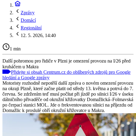
Zprávy
Domácí
Regionální
12. 5. 2026, 14:40
1 min
Další pohromou pro řidiče v Plzni je omezení provozu na I/26 před
kruháčem u Makra
Přidejte si obsah Centrum.cz do oblíbených zdrojů pro Google
hledání a Google zprávy
Motoristy rozhodně nepotěší další zpráva o novém omezení provozu
na okraji Plzně, které začne platit od středy 13. května a potrvá do 7.
června. Se zdržením teď musí počítat při jízdě po silnici I/26 v úseku
dálničního přivaděče od okružní křižovatky Domažlická–Folmavská
po čerpací stanici MOL. Jde o frekventovanou silnici na příjezdu od
Domažlic k proslulé obří okružní křižovatce u Makra.