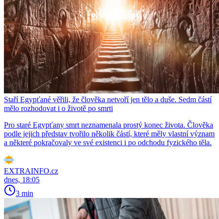
Staří Egypťané věřili, že člověka netvoří jen tělo a duše. Sedm částí
mělo rozhodovat i o životě po smrti
Pro staré Egypťany smrt neznamenala prostý konec života. Člověka
podle jejich představ tvořilo několik částí, které měly vlastní význam
a některé pokračovaly ve své existenci i po odchodu fyzického těla.
EXTRAINFO.cz
dnes, 18:05
3 min