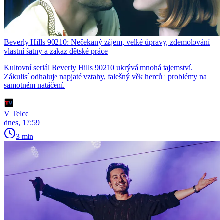
Beverly Hills 90210: Nečekaný zájem, velké úpravy, zdemolování
vlastní šatny a zákaz dětské práce
Kultovní seriál Beverly Hills 90210 ukrývá mnohá tajemství.
Zákulisí odhaluje napjaté vztahy, falešný věk herců i problémy na
samotném natáčení.
V Telce
dnes, 17:59
3 min