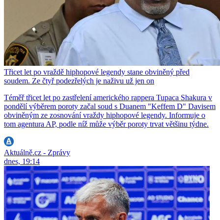
Třicet let po vraždě hiphopové legendy stane obviněný před
soudem. Ze čtyř podezřelých je naživu už jen on
Téměř třicet let po zastřelení amerického rappera Tupaca Shakura v
pondělí výběrem poroty začal soud s Duanem "Keffem D" Davisem
obviněným ze zosnování vraždy hiphopové legendy. Informuje o
tom agentura AP, podle níž může výběr poroty trvat většinu týdne.
Aktuálně.cz - Zprávy
dnes, 19:14