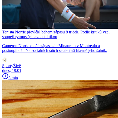
Tenista Norrie převlékl během zápasu 8 triček. Podle kritiků vzal
soupeři rytmus špinavou taktikou
Cameron Norrie otočil zápas s de Minaurem v Montrealu a
postoupil dál. Na sociálních sítích se ale řeší hlavně jeho šatník.
SportyŽivě
dnes, 19:01
3 min