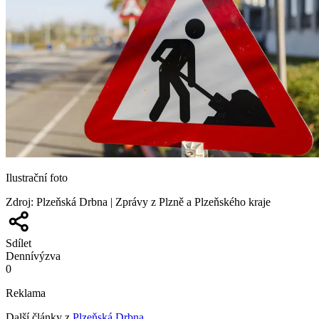
Ilustrační foto
Zdroj
:
Plzeňská Drbna | Zprávy z Plzně a Plzeňského kraje
Sdílet
Denní
výzva
0
Reklama
Další články z
Plzeňská Drbna