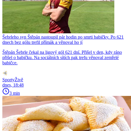
Šebrleho syn Štěpán nastoupil pár hodin po smrti babičky. Po 621
dnech bez gólu trefil přímák a věnoval ho jí
Štěpán Šebrle čekal na ligový gól 621 dní. Přišel v den, kdy ráno
přišel o babičku. Na sociálních sítích pak trefu věnoval zemřelé
babičce.
SportyŽivě
dnes, 18:48
3 min