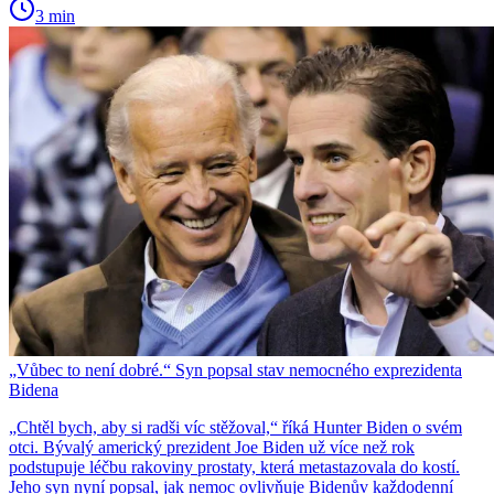
3 min
„Vůbec to není dobré.“ Syn popsal stav nemocného exprezidenta
Bidena
„Chtěl bych, aby si radši víc stěžoval,“ říká Hunter Biden o svém
otci. Bývalý americký prezident Joe Biden už více než rok
podstupuje léčbu rakoviny prostaty, která metastazovala do kostí.
Jeho syn nyní popsal, jak nemoc ovlivňuje Bidenův každodenní