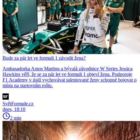
Bude za pár let ve formuli 1 závodit žena?
Ambasadorka Aston Martinu a bývalá závodnice W Series Jessica
Hawkins věří, že se za pár let ve formuli 1 objeví žena. Podporuje
F1 Academy v úsilí vychovávat talentované ženy schopné bojovat o
místa na startovním roštu.
SvětFormule.cz
dnes, 18:10
2 min