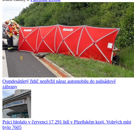
Osmdesátiletý řidič nepřežil náraz automobilu do palisádové
zábrany
Práci hledalo v červenci 17 291 lidí v Plzeňském kraji. Volných míst
bylo 7605