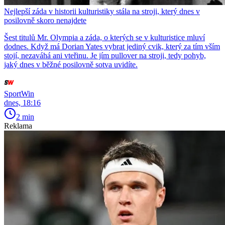
Nejlepší záda v historii kulturistiky stála na stroji, který dnes v
posilovně skoro nenajdete
Šest titulů Mr. Olympia a záda, o kterých se v kulturistice mluví
dodnes. Když má Dorian Yates vybrat jediný cvik, který za tím vším
stojí, nezaváhá ani vteřinu. Je jím pullover na stroji, tedy pohyb,
jaký dnes v běžné posilovně sotva uvidíte.
SportWin
dnes, 18:16
2 min
Reklama