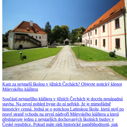
Kam za nejstarší školou v jižních Čechách? Objevte gotický klenot
Milevského kláštera
Součástí nejstaršího kláštera v jižních Čechách je docela nenápadná
stavba. Na první pohled byste do ní neřekli, že je mimořádně
historicky cenná. Jedná se o gotickou Latinskou školu, která stojí po
pravé straně vchodu na první nádvoří Milevského kláštera a která
představuje jednu z nejstarších dochovaných školních budov v
České republice. Pokud máte rádi historické pamětihodnosti, pak