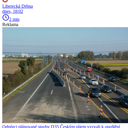
Liberecká Drbna
dnes, 18:02
2 min
Reklama
Odpůrci plánované stavby D35 Českým rájem vyzvali k opuštění