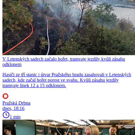
V Letenských sadech začalo hořet, tramvaje jezdily kvůli zásahu
odklonem
Hasiči ze tří stanic i útvar Pražského hradu zasahovali v Letenských
sadech, kde začal hořet porost ve svahu. Kvůli zásahu jezdily
tramvaje linek 12 a 15 odklonem.
Pražská Drbna
dnes, 18:16
1 min