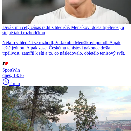
Divák mu celý zápas radil z hlediště. Menšíkovi došla trpělivost, a
stejně tak i rozhodčímu
Někdo v hledišti se rozhodl, že Jakubu Menšíkovi poradí. A pak
ještě jednou. A pak zase. Českému tenistovi nakonec došla
trpělivost, zamířil k síti a to, co následovalo, obletělo tenisový svět.
SportWin
dnes, 18:16
2 min