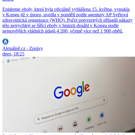
Epidemie eboly, která byla oficiálně vyhlášena 15. května, vypukla
v Kongu již v únoru, uvedla v pondělí podle agentury AP Světová
zdravotnická organizace (WHO). Počet potvrzených případů nákazy
této nejrychleji se šířící eboly v historii dosáhl v Kongu podle
nejnovějších vládních údajů 4 200, včetně více než 1 900 obětí.
Aktuálně.cz - Zprávy
dnes, 18:25