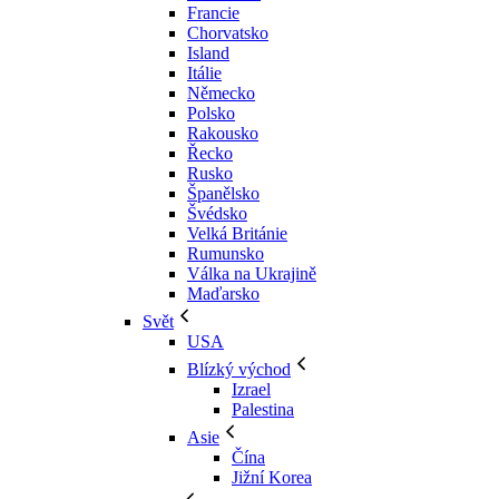
Francie
Chorvatsko
Island
Itálie
Německo
Polsko
Rakousko
Řecko
Rusko
Španělsko
Švédsko
Velká Británie
Rumunsko
Válka na Ukrajině
Maďarsko
Svět
USA
Blízký východ
Izrael
Palestina
Asie
Čína
Jižní Korea