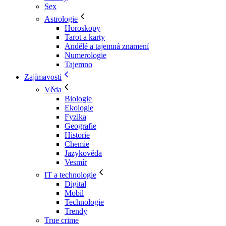
Sex
Astrologie
Horoskopy
Tarot a karty
Andělé a tajemná znamení
Numerologie
Tajemno
Zajímavosti
Věda
Biologie
Ekologie
Fyzika
Geografie
Historie
Chemie
Jazykověda
Vesmír
IT a technologie
Digital
Mobil
Technologie
Trendy
True crime