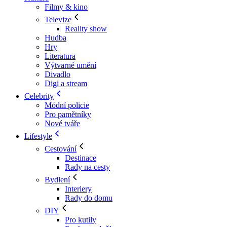
Filmy & kino
Televize
Reality show
Hudba
Hry
Literatura
Výtvarné umění
Divadlo
Digi a stream
Celebrity
Módní policie
Pro pamětníky
Nové tváře
Lifestyle
Cestování
Destinace
Rady na cesty
Bydlení
Interiery
Rady do domu
DIY
Pro kutily