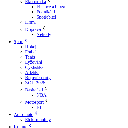
Ekonomika
Finance a burza
Podnikání
Spotřebitel
Krimi
Doprava
Nehody
Sport
Hokej
Fotbal
Tenis
Lyžování
Cyklistika
Atletika
Bojové sporty
ZOH 2026
Basketbal
NBA
Motosport
F1
Auto-moto
Elektromobily
Kultura