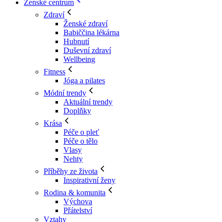
Ženské centrum
Zdraví
Ženské zdraví
Babiččina lékárna
Hubnutí
Duševní zdraví
Wellbeing
Fitness
Jóga a pilates
Módní trendy
Aktuální trendy
Doplňky
Krása
Péče o pleť
Péče o tělo
Vlasy
Nehty
Příběhy ze života
Inspirativní ženy
Rodina & komunita
Výchova
Přátelství
Vztahy