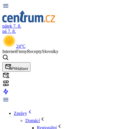
pátek 7. 8.
pá 7. 8.
24°C
Internet
Firmy
Recepty
Slovníky
Přihlášení
Zprávy
Domácí
Regionální