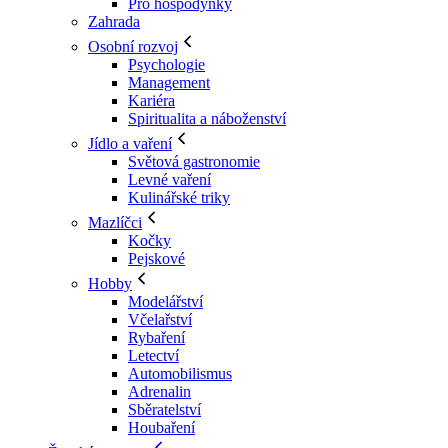
Pro hospodyňky
Zahrada
Osobní rozvoj
Psychologie
Management
Kariéra
Spiritualita a náboženství
Jídlo a vaření
Světová gastronomie
Levné vaření
Kulinářské triky
Mazlíčci
Kočky
Pejskové
Hobby
Modelářství
Včelařství
Rybaření
Letectví
Automobilismus
Adrenalin
Sběratelství
Houbaření