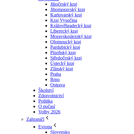
Jihočeský kraj
Jihomoravský kraj
Karlovarský kraj
Kraj Vysočina
Králověhradecký kraj
Liberecký kraj
Moravskoslezský kraj
Olomoucký kraj
Pardubický kraj
Plzeňský kraj
Středočeský kraj
Ústecký kraj
Zlínský kraj
Praha
Brno
Ostrava
Školství
Zdravotnictví
Politika
O počasí
Volby 2026
Zahraničí
Evropa
Slovensko