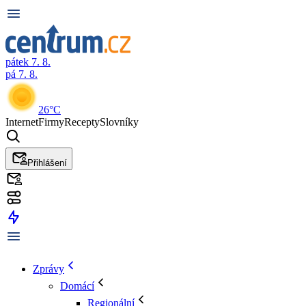
pátek 7. 8.
pá 7. 8.
26°C
Internet
Firmy
Recepty
Slovníky
Přihlášení
Zprávy
Domácí
Regionální