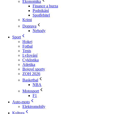
Ekonomika
Finance a burza
Podnikání
Spotřebitel
Krimi
Doprava
Nehody
Sport
Hokej
Fotbal
Tenis
Lyžování
Cyklistika
Atletika
Bojové sporty
ZOH 2026
Basketbal
NBA
Motosport
F1
Auto-moto
Elektromobily
Kultura