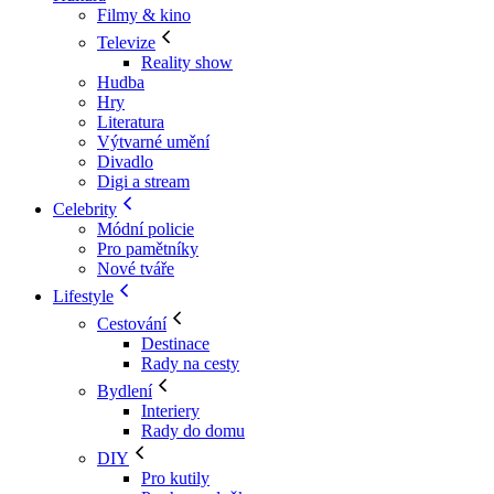
Filmy & kino
Televize
Reality show
Hudba
Hry
Literatura
Výtvarné umění
Divadlo
Digi a stream
Celebrity
Módní policie
Pro pamětníky
Nové tváře
Lifestyle
Cestování
Destinace
Rady na cesty
Bydlení
Interiery
Rady do domu
DIY
Pro kutily