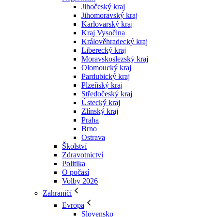
Jihočeský kraj
Jihomoravský kraj
Karlovarský kraj
Kraj Vysočina
Králověhradecký kraj
Liberecký kraj
Moravskoslezský kraj
Olomoucký kraj
Pardubický kraj
Plzeňský kraj
Středočeský kraj
Ústecký kraj
Zlínský kraj
Praha
Brno
Ostrava
Školství
Zdravotnictví
Politika
O počasí
Volby 2026
Zahraničí
Evropa
Slovensko