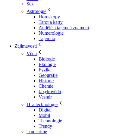
Sex
Astrologie
Horoskopy
Tarot a karty
Andělé a tajemná znamení
Numerologie
Tajemno
Zajímavosti
Věda
Biologie
Ekologie
Fyzika
Geografie
Historie
Chemie
Jazykověda
Vesmír
IT a technologie
Digital
Mobil
Technologie
Trendy
True crime