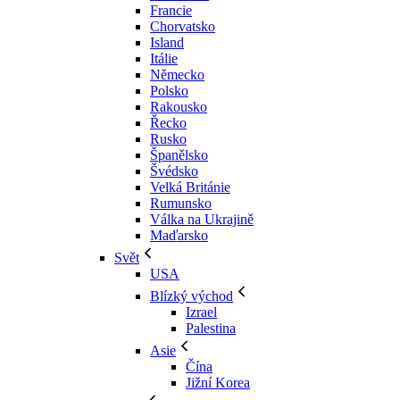
Francie
Chorvatsko
Island
Itálie
Německo
Polsko
Rakousko
Řecko
Rusko
Španělsko
Švédsko
Velká Británie
Rumunsko
Válka na Ukrajině
Maďarsko
Svět
USA
Blízký východ
Izrael
Palestina
Asie
Čína
Jižní Korea