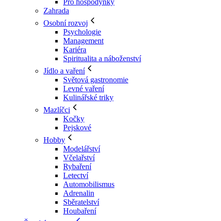
Pro hospodyňky
Zahrada
Osobní rozvoj
Psychologie
Management
Kariéra
Spiritualita a náboženství
Jídlo a vaření
Světová gastronomie
Levné vaření
Kulinářské triky
Mazlíčci
Kočky
Pejskové
Hobby
Modelářství
Včelařství
Rybaření
Letectví
Automobilismus
Adrenalin
Sběratelství
Houbaření