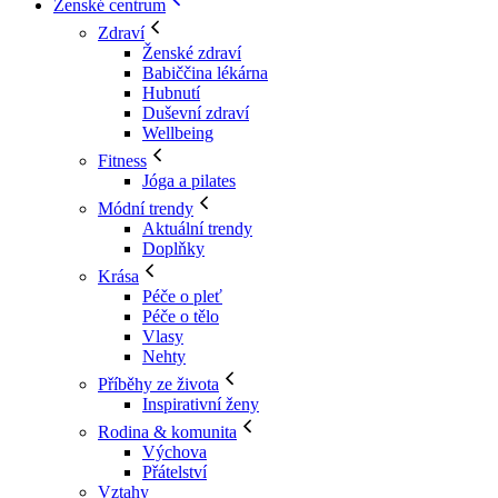
Ženské centrum
Zdraví
Ženské zdraví
Babiččina lékárna
Hubnutí
Duševní zdraví
Wellbeing
Fitness
Jóga a pilates
Módní trendy
Aktuální trendy
Doplňky
Krása
Péče o pleť
Péče o tělo
Vlasy
Nehty
Příběhy ze života
Inspirativní ženy
Rodina & komunita
Výchova
Přátelství
Vztahy