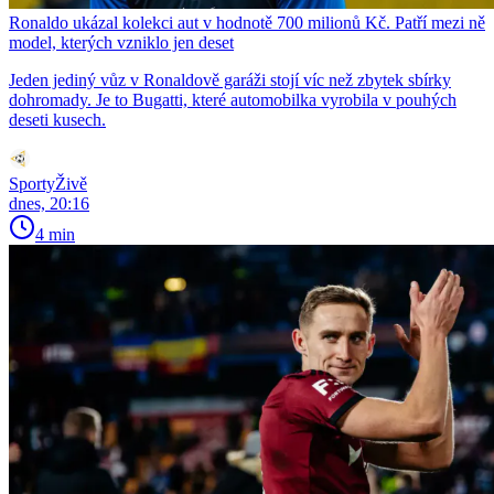
Ronaldo ukázal kolekci aut v hodnotě 700 milionů Kč. Patří mezi ně
model, kterých vzniklo jen deset
Jeden jediný vůz v Ronaldově garáži stojí víc než zbytek sbírky
dohromady. Je to Bugatti, které automobilka vyrobila v pouhých
deseti kusech.
SportyŽivě
dnes, 20:16
4 min