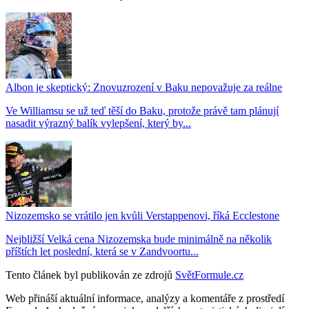
Albon je skeptický: Znovuzrození v Baku nepovažuje za reálne
Ve Williamsu se už teď těší do Baku, protože právě tam plánují
nasadit výrazný balík vylepšení, který by...
Nizozemsko se vrátilo jen kvůli Verstappenovi, říká Ecclestone
Nejbližší Velká cena Nizozemska bude minimálně na několik
příštích let poslední, která se v Zandvoortu...
Tento článek byl publikován ze zdrojů
SvětFormule.cz
Web přináší aktuální informace, analýzy a komentáře z prostředí