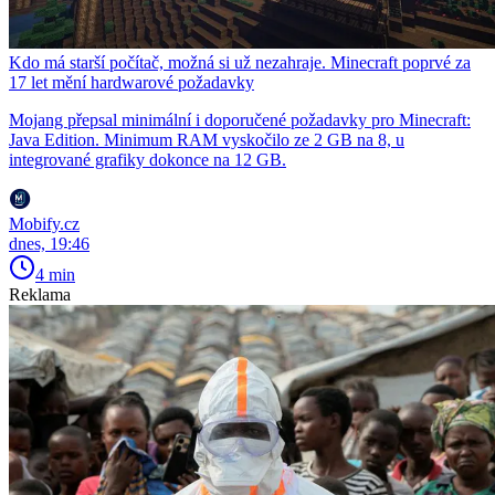
Kdo má starší počítač, možná si už nezahraje. Minecraft poprvé za
17 let mění hardwarové požadavky
Mojang přepsal minimální i doporučené požadavky pro Minecraft:
Java Edition. Minimum RAM vyskočilo ze 2 GB na 8, u
integrované grafiky dokonce na 12 GB.
Mobify.cz
dnes, 19:46
4 min
Reklama