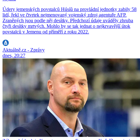
Údery jemenských povstalců Húsíů na provládní jednotky zabily 58
lidí, řekl ve čtvrtek nejmenovaný vojenský zdroj agentuře AFP.
Zraněných jsou podle něj desítky. Předchozí údaje uváděly zhruba
čtyři desítky mrtvých. Mohlo by se tak jednat o nejkrvavější útok
povstalců v Jemenu od příměří z roku 2022.
Aktuálně.cz - Zprávy
dnes, 20:27