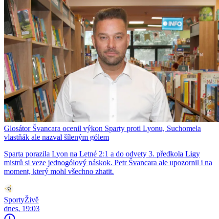
Glosátor Švancara ocenil výkon Sparty proti Lyonu, Suchomela
vlastňák ale nazval šíleným gólem
Sparta porazila Lyon na Letné 2:1 a do odvety 3. předkola Ligy
mistrů si veze jednogólový náskok. Petr Švancara ale upozornil i na
moment, který mohl všechno zhatit.
SportyŽivě
dnes, 19:03