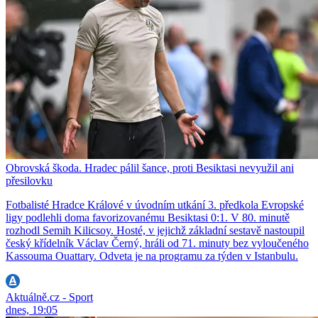
Obrovská škoda. Hradec pálil šance, proti Besiktasi nevyužil ani
přesilovku
Fotbalisté Hradce Králové v úvodním utkání 3. předkola Evropské
ligy podlehli doma favorizovanému Besiktasi 0:1. V 80. minutě
rozhodl Semih Kilicsoy. Hosté, v jejichž základní sestavě nastoupil
český křídelník Václav Černý, hráli od 71. minuty bez vyloučeného
Kassouma Ouattary. Odveta je na programu za týden v Istanbulu.
Aktuálně.cz - Sport
dnes, 19:05