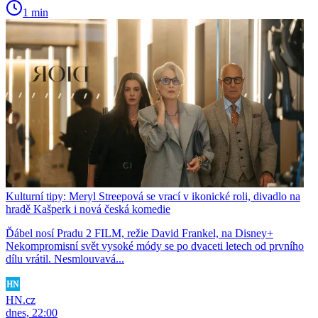
1 min
Kulturní tipy: Meryl Streepová se vrací v ikonické roli, divadlo na
hradě Kašperk i nová česká komedie
Ďábel nosí Pradu 2 FILM, režie David Frankel, na Disney+
Nekompromisní svět vysoké módy se po dvaceti letech od prvního
dílu vrátil. Nesmlouvavá...
HN.cz
dnes, 22:00