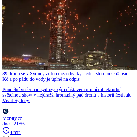
89 dronů se v Sydney zřítilo mezi diváky. Jeden stojí přes 60 tisíc
Kč a po pádu do vody je úplně na odpis
Pondělní večer nad sydneyským přístavem proměnil rekordní
světelnou show v nejdražší hromadný pád dronů v historii festivalu
Vivid Sydney.
Mobify.cz
dnes, 21:56
4 min