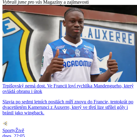
Vybrali jsme pro vás
Magazíny a zajímavosti
Trpišovský nemá dost. Ve Francii loví rychlíka Mandengueho, který
ovládá obranu i útok
Slavia po sedmi letních posilách míří znovu do Francie, tentokrát po
dvacetiletém Kamerunci z Auxerre, který ve třetí lize střílel góly i
bránil jako wingback.
SportyŽivě
dnes, 22:05