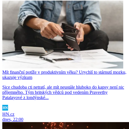
Mít finanční potíže v produktivním věku? Urychlí to stárnutí mozku,
ukazuje výzkum
Sice chudoba cti netratí, ale mít neustále hluboko do kapsy není nic
příjemného. Tým britských vědců pod vedením Praveethy
Patalayové z londýnské...
HN.cz
dnes, 22:00