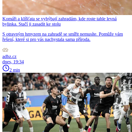
Komáři a klíšťata se vyhýbají zahradám, kde roste tahle levná
bylinka. Stačí ji zasadit ke stolu
S otravným hmyzem na zahradě se smířit nemusíte. Pomůže vám
řešení, které si pro vás nachystala sama příroda.
adbz.cz
dnes, 19:34
2 min