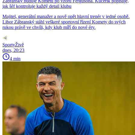
Zábranský buduje Kometu po vzoru Fergusona. Kučeřík popisuje,
jak šéf kontroluje každý detail klubu
Majitel, generální manažer a nově opět hlavní trenér v jedné osobě.
Libor Zábranský stáhl veškeré sportovní řízení Komety do svých
rukou právě ve chvíli, kdy klub míří do nové éry.
SportyŽivě
dnes, 20:23
4 min