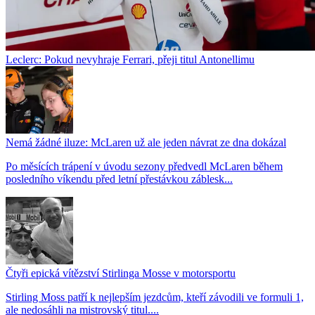
Leclerc: Pokud nevyhraje Ferrari, přeji titul Antonellimu
Nemá žádné iluze: McLaren už ale jeden návrat ze dna dokázal
Po měsících trápení v úvodu sezony předvedl McLaren během
posledního víkendu před letní přestávkou záblesk...
Čtyři epická vítězství Stirlinga Mosse v motorsportu
Stirling Moss patří k nejlepším jezdcům, kteří závodili ve formuli 1,
ale nedosáhli na mistrovský titul....