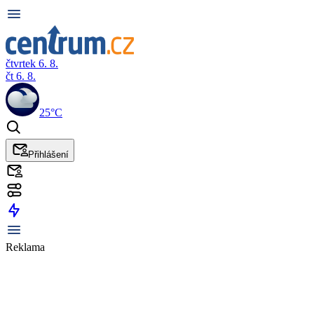
čtvrtek 6. 8.
čt 6. 8.
25°C
Přihlášení
Reklama