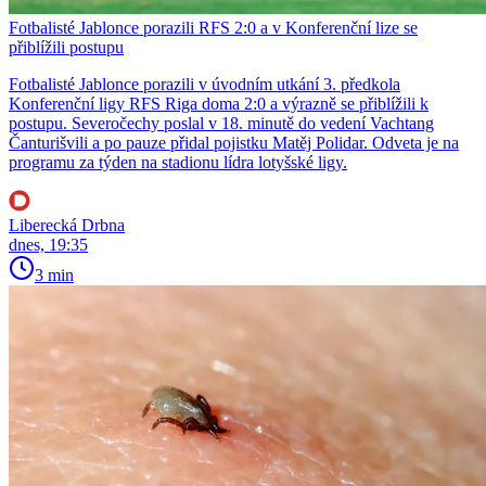
Fotbalisté Jablonce porazili RFS 2:0 a v Konferenční lize se
přiblížili postupu
Fotbalisté Jablonce porazili v úvodním utkání 3. předkola
Konferenční ligy RFS Riga doma 2:0 a výrazně se přiblížili k
postupu. Severočechy poslal v 18. minutě do vedení Vachtang
Čanturišvili a po pauze přidal pojistku Matěj Polidar. Odveta je na
programu za týden na stadionu lídra lotyšské ligy.
Liberecká Drbna
dnes, 19:35
3 min