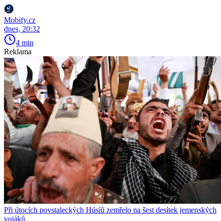
Mobify.cz
dnes, 20:32
4 min
Reklama
Při útocích povstaleckých Húsíů zemřelo na šest desítek jemenských
vojáků