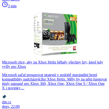
3 min
Microsoft chce, aby na Xbox Helix běhaly všechny hry, které kdy
vyšly pro Xbox
Microsoft začal prosazovat strategii v podobě maximální herní
kompatibility nadcházejícího Xbox Helix. Měly by na něm fungovat
tituly napsané pro Xbox 360, Xbox One, Xbox One S / Xbox One
X i novinky…
diit.cz
dnes, 22:00