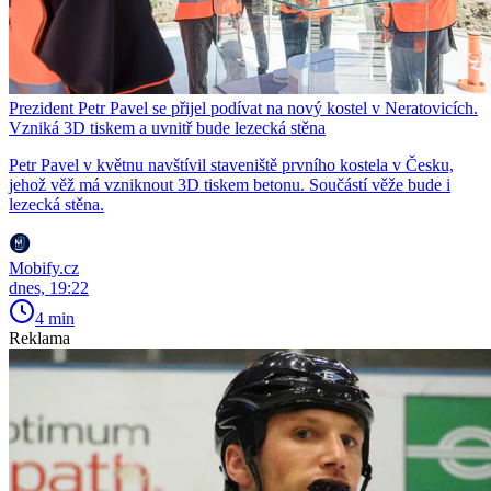
Prezident Petr Pavel se přijel podívat na nový kostel v Neratovicích.
Vzniká 3D tiskem a uvnitř bude lezecká stěna
Petr Pavel v květnu navštívil staveniště prvního kostela v Česku,
jehož věž má vzniknout 3D tiskem betonu. Součástí věže bude i
lezecká stěna.
Mobify.cz
dnes, 19:22
4 min
Reklama