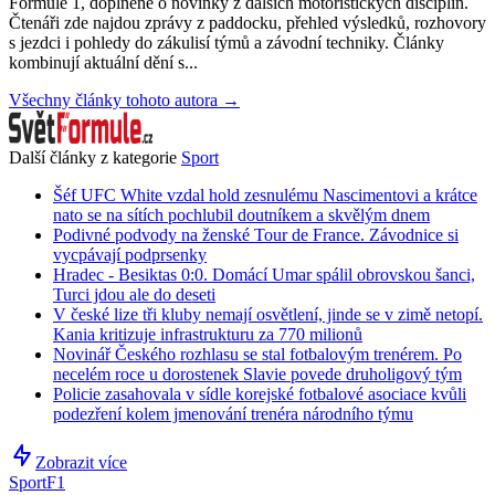
Formule 1, doplněné o novinky z dalších motoristických disciplín.
Čtenáři zde najdou zprávy z paddocku, přehled výsledků, rozhovory
s jezdci i pohledy do zákulisí týmů a závodní techniky. Články
kombinují aktuální dění s...
Všechny články tohoto autora →
Další články z kategorie
Sport
Šéf UFC White vzdal hold zesnulému Nascimentovi a krátce
nato se na sítích pochlubil doutníkem a skvělým dnem
Podivné podvody na ženské Tour de France. Závodnice si
vycpávají podprsenky
Hradec - Besiktas 0:0. Domácí Umar spálil obrovskou šanci,
Turci jdou ale do deseti
V české lize tři kluby nemají osvětlení, jinde se v zimě netopí.
Kania kritizuje infrastrukturu za 770 milionů
Novinář Českého rozhlasu se stal fotbalovým trenérem. Po
necelém roce u dorostenek Slavie povede druholigový tým
Policie zasahovala v sídle korejské fotbalové asociace kvůli
podezření kolem jmenování trenéra národního týmu
Zobrazit více
Sport
F1