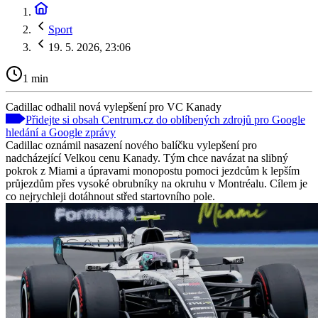
Sport
19. 5. 2026, 23:06
1 min
Cadillac odhalil nová vylepšení pro VC Kanady
Přidejte si obsah Centrum.cz do oblíbených zdrojů pro Google
hledání a Google zprávy
Cadillac oznámil nasazení nového balíčku vylepšení pro
nadcházející Velkou cenu Kanady. Tým chce navázat na slibný
pokrok z Miami a úpravami monopostu pomoci jezdcům k lepším
průjezdům přes vysoké obrubníky na okruhu v Montréalu. Cílem je
co nejrychleji dotáhnout střed startovního pole.