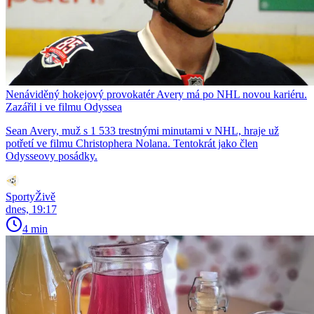
Nenáviděný hokejový provokatér Avery má po NHL novou kariéru.
Zazářil i ve filmu Odyssea
Sean Avery, muž s 1 533 trestnými minutami v NHL, hraje už
potřetí ve filmu Christophera Nolana. Tentokrát jako člen
Odysseovy posádky.
SportyŽivě
dnes, 19:17
4 min