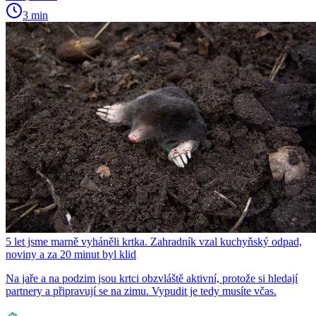
3 min
5 let jsme marně vyháněli krtka. Zahradník vzal kuchyňský odpad,
noviny a za 20 minut byl klid
Na jaře a na podzim jsou krtci obzvláště aktivní, protože si hledají
partnery a připravují se na zimu. Vypudit je tedy musíte včas.