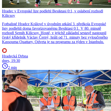
Hradec v Evropské lize podlehl Besiktasi 0:1, v oslabení rozhodl
Kilicsoy
Fotbalisté Hradce Králové v úvodním utkání 3. předkola Evropské
ligy podlehli doma favorizovanému Besiktasi 0:1. V 80. minutě
rozhodl Semih Kilicsoy. Hosté, v jejichž základní sestavě nastoupil
český křídelník Václav Černý, hráli od 71. minuty bez vyloučeného
Kassouma Ouattary. Odveta je na programu za týden v Istanbulu.
Hradecká Drbna
dnes, 19:30
2 min