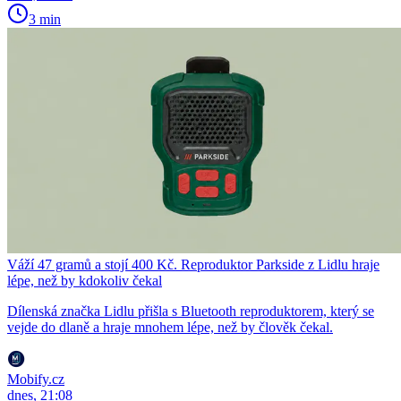
3 min
Váží 47 gramů a stojí 400 Kč. Reproduktor Parkside z Lidlu hraje
lépe, než by kdokoliv čekal
Dílenská značka Lidlu přišla s Bluetooth reproduktorem, který se
vejde do dlaně a hraje mnohem lépe, než by člověk čekal.
Mobify.cz
dnes, 21:08