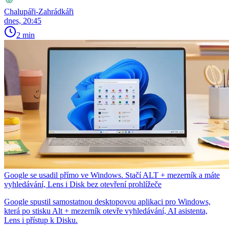
Chalupáři-Zahrádkáři
dnes, 20:45
2 min
Google se usadil přímo ve Windows. Stačí ALT + mezerník a máte
vyhledávání, Lens i Disk bez otevření prohlížeče
Google spustil samostatnou desktopovou aplikaci pro Windows,
která po stisku Alt + mezerník otevře vyhledávání, AI asistenta,
Lens i přístup k Disku.