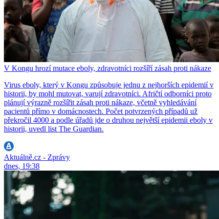
V Kongu hrozí mutace eboly, zdravotníci rozšíří zásah proti nákaze
Virus eboly, který v Kongu způsobuje jednu z nejhorších epidemií v
historii, by mohl mutovat, varují zdravotníci. Afričtí odborníci proto
plánují výrazně rozšířit zásah proti nákaze, včetně vyhledávání
pacientů přímo v domácnostech. Počet potvrzených případů už
překročil 4000 a podle úřadů jde o druhou největší epidemii eboly v
historii, uvedl list The Guardian.
Aktuálně.cz - Zprávy
dnes, 19:38