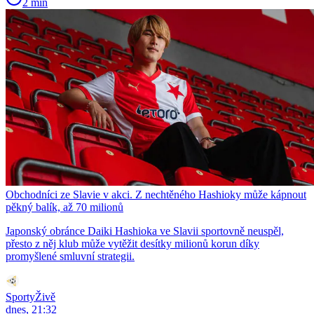
2 min
Obchodníci ze Slavie v akci. Z nechtěného Hashioky může kápnout
pěkný balík, až 70 milionů
Japonský obránce Daiki Hashioka ve Slavii sportovně neuspěl,
přesto z něj klub může vytěžit desítky milionů korun díky
promyšlené smluvní strategii.
SportyŽivě
dnes, 21:32