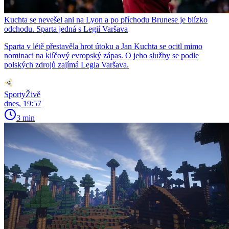
Kuchta se nevešel ani na Lyon a po příchodu Brunese je blízko
odchodu. Sparta jedná s Legií Varšava
Sparta v létě přestavěla hrot útoku a Jan Kuchta se ocitl mimo
nominaci na klíčový evropský zápas. O jeho služby se podle
polských zdrojů zajímá Legia Varšava.
SportyŽivě
dnes, 19:57
3 min