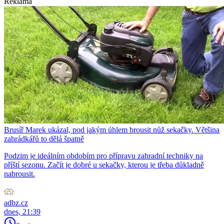
Reklama
Brusíř Marek ukázal, pod jakým úhlem brousit nůž sekačky. Většina
zahrádkářů to dělá špatně
Podzim je ideálním obdobím pro přípravu zahradní techniky na
příští sezonu. Začít je dobré u sekačky, kterou je třeba důkladně
nabrousit.
adbz.cz
dnes, 21:39