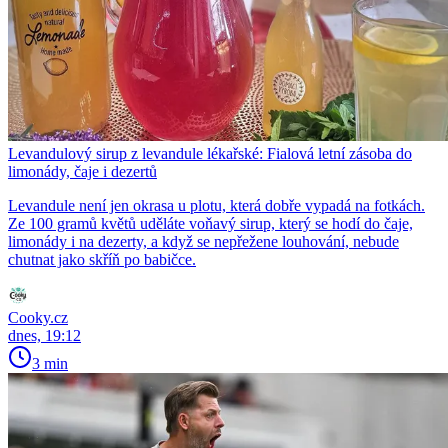
Levandulový sirup z levandule lékařské: Fialová letní zásoba do
limonády, čaje i dezertů
Levandule není jen okrasa u plotu, která dobře vypadá na fotkách.
Ze 100 gramů květů uděláte voňavý sirup, který se hodí do čaje,
limonády i na dezerty, a když se nepřežene louhování, nebude
chutnat jako skříň po babičce.
Cooky.cz
dnes, 19:12
3 min