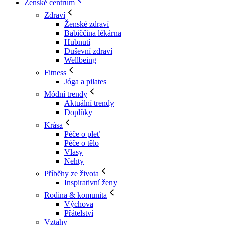
Ženské centrum
Zdraví
Ženské zdraví
Babiččina lékárna
Hubnutí
Duševní zdraví
Wellbeing
Fitness
Jóga a pilates
Módní trendy
Aktuální trendy
Doplňky
Krása
Péče o pleť
Péče o tělo
Vlasy
Nehty
Příběhy ze života
Inspirativní ženy
Rodina & komunita
Výchova
Přátelství
Vztahy