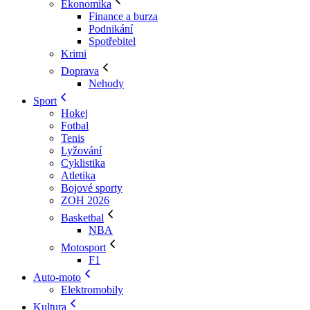
Ekonomika
Finance a burza
Podnikání
Spotřebitel
Krimi
Doprava
Nehody
Sport
Hokej
Fotbal
Tenis
Lyžování
Cyklistika
Atletika
Bojové sporty
ZOH 2026
Basketbal
NBA
Motosport
F1
Auto-moto
Elektromobily
Kultura