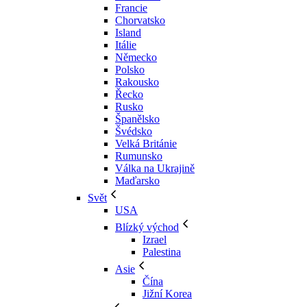
Francie
Chorvatsko
Island
Itálie
Německo
Polsko
Rakousko
Řecko
Rusko
Španělsko
Švédsko
Velká Británie
Rumunsko
Válka na Ukrajině
Maďarsko
Svět
USA
Blízký východ
Izrael
Palestina
Asie
Čína
Jižní Korea