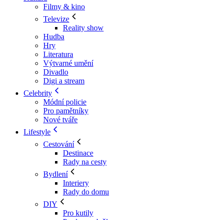
Filmy & kino
Televize
Reality show
Hudba
Hry
Literatura
Výtvarné umění
Divadlo
Digi a stream
Celebrity
Módní policie
Pro pamětníky
Nové tváře
Lifestyle
Cestování
Destinace
Rady na cesty
Bydlení
Interiery
Rady do domu
DIY
Pro kutily