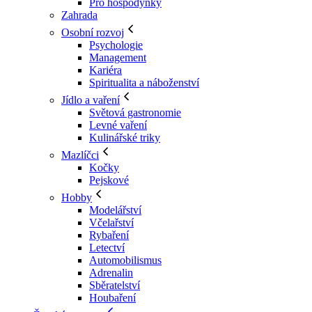
Pro hospodyňky
Zahrada
Osobní rozvoj
Psychologie
Management
Kariéra
Spiritualita a náboženství
Jídlo a vaření
Světová gastronomie
Levné vaření
Kulinářské triky
Mazlíčci
Kočky
Pejskové
Hobby
Modelářství
Včelařství
Rybaření
Letectví
Automobilismus
Adrenalin
Sběratelství
Houbaření