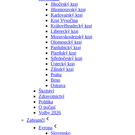
Jihočeský kraj
Jihomoravský kraj
Karlovarský kraj
Kraj Vysočina
Králověhradecký kraj
Liberecký kraj
Moravskoslezský kraj
Olomoucký kraj
Pardubický kraj
Plzeňský kraj
Středočeský kraj
Ústecký kraj
Zlínský kraj
Praha
Brno
Ostrava
Školství
Zdravotnictví
Politika
O počasí
Volby 2026
Zahraničí
Evropa
Slovensko