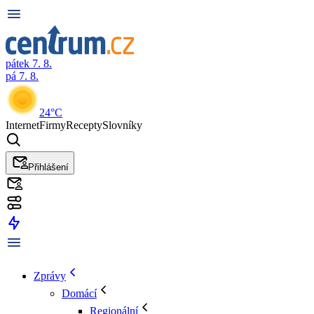
pátek 7. 8.
pá 7. 8.
24°C
Internet
Firmy
Recepty
Slovníky
Přihlášení
Zprávy
Domácí
Regionální