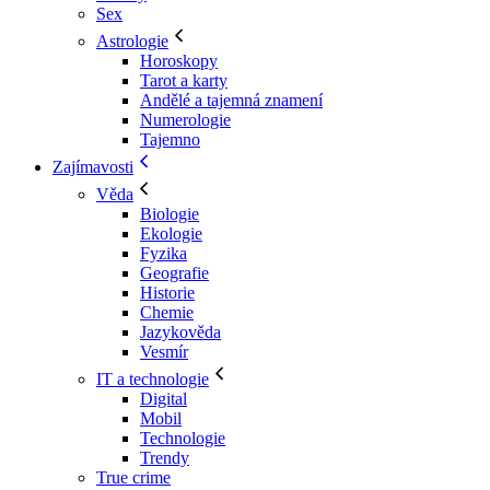
Sex
Astrologie
Horoskopy
Tarot a karty
Andělé a tajemná znamení
Numerologie
Tajemno
Zajímavosti
Věda
Biologie
Ekologie
Fyzika
Geografie
Historie
Chemie
Jazykověda
Vesmír
IT a technologie
Digital
Mobil
Technologie
Trendy
True crime