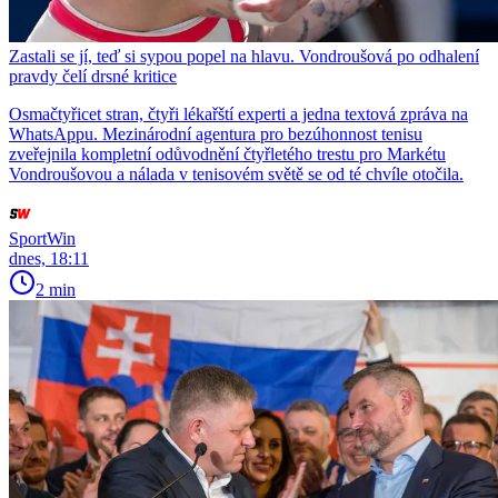
Zastali se jí, teď si sypou popel na hlavu. Vondroušová po odhalení
pravdy čelí drsné kritice
Osmačtyřicet stran, čtyři lékařští experti a jedna textová zpráva na
WhatsAppu. Mezinárodní agentura pro bezúhonnost tenisu
zveřejnila kompletní odůvodnění čtyřletého trestu pro Markétu
Vondroušovou a nálada v tenisovém světě se od té chvíle otočila.
SportWin
dnes, 18:11
2 min