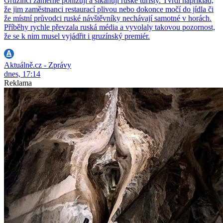
Gruzínci záměrně ponižují a šikanují ruské turisty. Tvrdí například,
že jim zaměstnanci restaurací plivou nebo dokonce močí do jídla či
že místní průvodci ruské návštěvníky nechávají samotné v horách.
Příběhy rychle převzala ruská média a vyvolaly takovou pozornost,
že se k nim musel vyjádřit i gruzínský premiér.
Aktuálně.cz - Zprávy
dnes, 17:14
Reklama