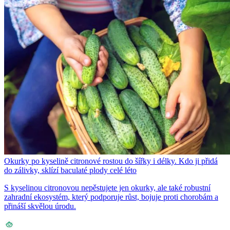
Okurky po kyselině citronové rostou do šířky i délky. Kdo ji přidá
do zálivky, sklízí baculaté plody celé léto
S kyselinou citronovou nepěstujete jen okurky, ale také robustní
zahradní ekosystém, který podporuje růst, bojuje proti chorobám a
přináší skvělou úrodu.