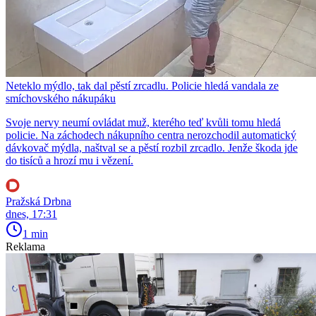
Neteklo mýdlo, tak dal pěstí zrcadlu. Policie hledá vandala ze
smíchovského nákupáku
Svoje nervy neumí ovládat muž, kterého teď kvůli tomu hledá
policie. Na záchodech nákupního centra nerozchodil automatický
dávkovač mýdla, naštval se a pěstí rozbil zrcadlo. Jenže škoda jde
do tisíců a hrozí mu i vězení.
Pražská Drbna
dnes, 17:31
1 min
Reklama