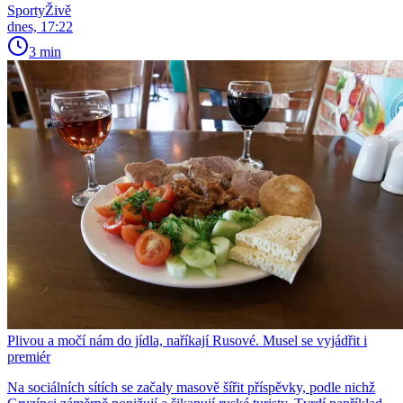
SportyŽivě
dnes, 17:22
3 min
Plivou a močí nám do jídla, naříkají Rusové. Musel se vyjádřit i
premiér
Na sociálních sítích se začaly masově šířit příspěvky, podle nichž