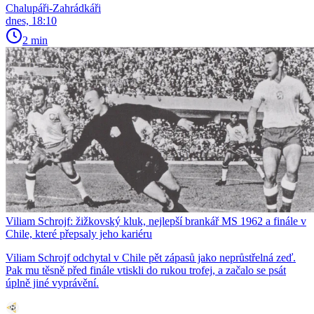
Chalupáři-Zahrádkáři
dnes, 18:10
2 min
Viliam Schrojf: žižkovský kluk, nejlepší brankář MS 1962 a finále v
Chile, které přepsaly jeho kariéru
Viliam Schrojf odchytal v Chile pět zápasů jako neprůstřelná zeď.
Pak mu těsně před finále vtiskli do rukou trofej, a začalo se psát
úplně jiné vyprávění.