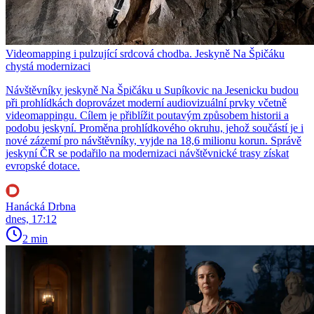
Videomapping i pulzující srdcová chodba. Jeskyně Na Špičáku
chystá modernizaci
Návštěvníky jeskyně Na Špičáku u Supíkovic na Jesenicku budou
při prohlídkách doprovázet moderní audiovizuální prvky včetně
videomappingu. Cílem je přiblížit poutavým způsobem historii a
podobu jeskyní. Proměna prohlídkového okruhu, jehož součástí je i
nové zázemí pro návštěvníky, vyjde na 18,6 milionu korun. Správě
jeskyní ČR se podařilo na modernizaci návštěvnické trasy získat
evropské dotace.
Hanácká Drbna
dnes, 17:12
2 min