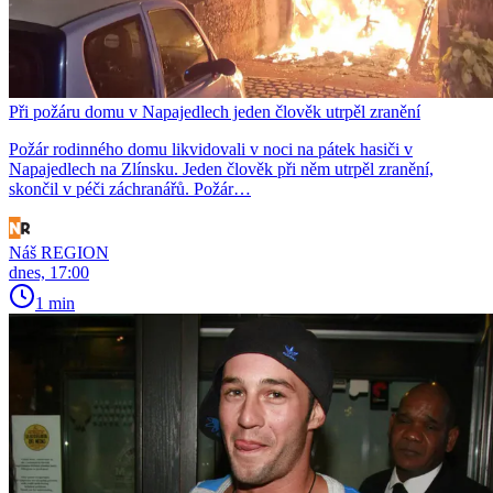
Při požáru domu v Napajedlech jeden člověk utrpěl zranění
Požár rodinného domu likvidovali v noci na pátek hasiči v
Napajedlech na Zlínsku. Jeden člověk při něm utrpěl zranění,
skončil v péči záchranářů. Požár…
Náš REGION
dnes, 17:00
1 min