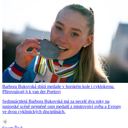
Barbora Bukovská sbírá medaile v horském kole i cyklokrosu.
Přirovnávají ji k van der Poelovi
Sedmnáctiletá Barbora Bukovská má za necelé dva roky na
juniorské scéně nejméně osm medailí z mistrovství světa a Evropy
ve dvou cyklistických disciplínách.