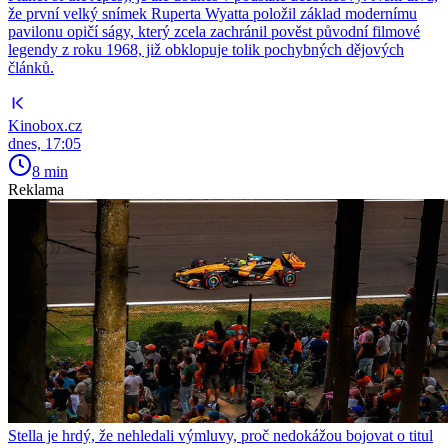
že první velký snímek Ruperta Wyatta položil základ modernímu
pavilonu opičí ságy, který zcela zachránil pověst původní filmové
legendy z roku 1968, již obklopuje tolik pochybných dějových
článků.
Kinobox.cz
dnes, 17:05
8 min
Reklama
Stella je hrdý, že nehledali výmluvy, proč nedokážou bojovat o titul