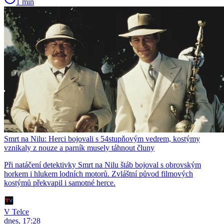
1 min
Smrt na Nilu: Herci bojovali s 54stupňovým vedrem, kostýmy
vznikaly z nouze a parník musely táhnout čluny
Při natáčení detektivky Smrt na Nilu štáb bojoval s obrovským
horkem i hlukem lodních motorů. Zvláštní původ filmových
kostýmů překvapil i samotné herce.
V Telce
dnes, 17:28