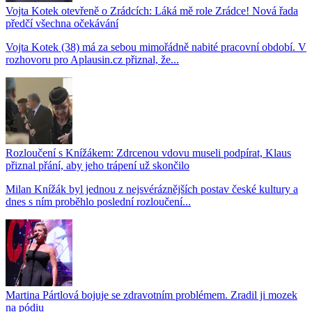
Vojta Kotek otevřeně o Zrádcích: Láká mě role Zrádce! Nová řada
předčí všechna očekávání
Vojta Kotek (38) má za sebou mimořádně nabité pracovní období. V
rozhovoru pro Aplausin.cz přiznal, že...
Rozloučení s Knížákem: Zdrcenou vdovu museli podpírat, Klaus
přiznal přání, aby jeho trápení už skončilo
Milan Knížák byl jednou z nejsvéráznějších postav české kultury a
dnes s ním proběhlo poslední rozloučení...
Martina Pártlová bojuje se zdravotním problémem. Zradil ji mozek
na pódiu