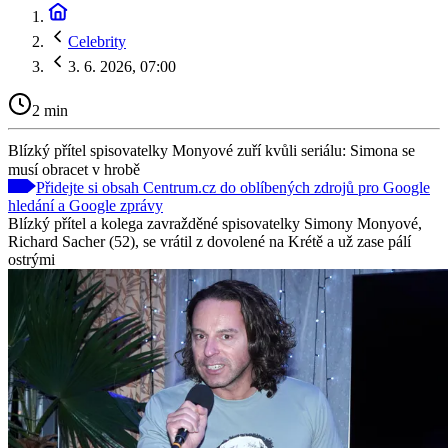
Celebrity
3. 6. 2026, 07:00
2 min
Blízký přítel spisovatelky Monyové zuří kvůli seriálu: Simona se
musí obracet v hrobě
Přidejte si obsah Centrum.cz do oblíbených zdrojů pro Google
hledání a Google zprávy
Blízký přítel a kolega zavražděné spisovatelky Simony Monyové,
Richard Sacher (52), se vrátil z dovolené na Krétě a už zase pálí
ostrými