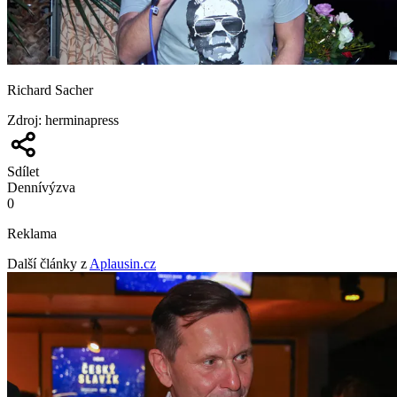
Richard Sacher
Zdroj
:
herminapress
Sdílet
Denní
výzva
0
Reklama
Další články z
Aplausin.cz