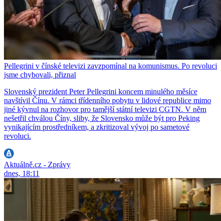
Pellegrini v čínské televizi zavzpomínal na komunismus. Po revoluci
jsme chybovali, přiznal
Slovenský prezident Peter Pellegrini koncem minulého měsíce
navštívil Čínu. V rámci třídenního pobytu v lidové republice mimo
jiné kývnul na rozhovor pro tamější státní televizi CGTN. V něm
nešetřil chválou Číny, sliby, že Slovensko může být pro Peking
vynikajícím prostředníkem, a zkritizoval vývoj po sametové
revoluci.
Aktuálně.cz - Zprávy
dnes, 18:11