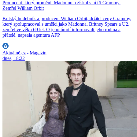
Producent, který proměnil Madonnu a získal s ní tři Grammy.
Zemřel William Orbit
Britský hudebník a producent William Orbit, držitel ceny Grammy,
který spolupracoval s umělci jako Madonna, Britney Spears a U2,
zemřel ve věku 69 let. O jeho úmrtí informovali jeho rodina a
přátelé, napsala agentura AFP.
Aktuálně.cz - Magazín
dnes, 18:22