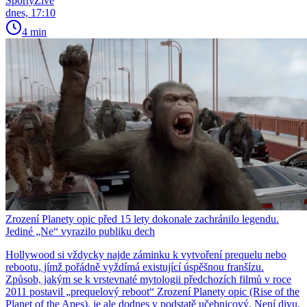
SportyŽivě
dnes, 17:10
4 min
Zrození Planety opic před 15 lety dokonale zachránilo legendu.
Jediné „Ne“ vyrazilo publiku dech
Hollywood si vždycky najde záminku k vytvoření prequelu nebo
rebootu, jímž pořádně vyždímá existující úspěšnou franšízu.
Způsob, jakým se k vrstevnaté mytologii předchozích filmů v roce
2011 postavil „prequelový reboot“ Zrození Planety opic (Rise of the
Planet of the Apes), je ale dodnes v podstatě učebnicový. Není divu,