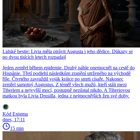
Lidské bestie: Livia měla otrávit Augusta i jeho dědice. Důkazy se
po dvou tisících letech rozpadají
Jeden zemřel během epidemie. Druhý náhle onemocněl na cestě do
Hispánie. Třetí podlehl následkům zranění utrženého na východě
říše. Čtvrtého zavraždil voják krátce po smrti císaře. Nakonec
zemřel samotný Augustus. Z téměř všech mužů, kteří stáli mezi
Tiberiem a nejvyšší mocí, postupně nezůstal nikdo. A Tiberiovou
matkou byla Livia Drusilla, jedna z nejmocnějších žen své doby.
Kód Enigma
dnes, 17:11
15 min