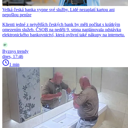
Velká česká banka vypne své služby. Lidé nezaplatí kartou ani
nepošlou peníze
Klienti jedné z největších českých bank by měli počítat s krátkým
omezením služeb. ČSOB na neděli 9. srpna naplánovala odstávku
elektronického bankovnictví, která ovlivní také nákupy na internetu.
Byznys trendy
dnes, 17:46
1 min