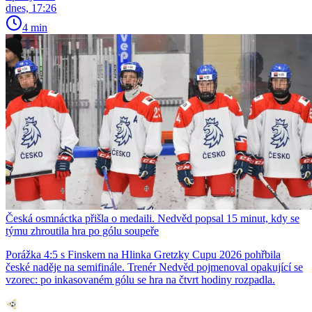
dnes, 17:26
4 min
Česká osmnáctka přišla o medaili. Nedvěd popsal 15 minut, kdy se
týmu zhroutila hra po gólu soupeře
Porážka 4:5 s Finskem na Hlinka Gretzky Cupu 2026 pohřbila
české naděje na semifinále. Trenér Nedvěd pojmenoval opakující se
vzorec: po inkasovaném gólu se hra na čtvrt hodiny rozpadla.