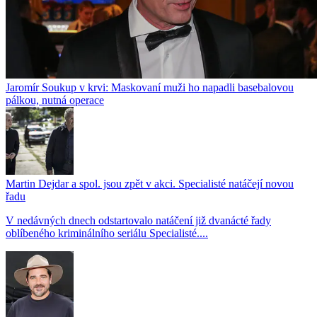
Jaromír Soukup v krvi: Maskovaní muži ho napadli basebalovou
pálkou, nutná operace
Martin Dejdar a spol. jsou zpět v akci. Specialisté natáčejí novou
řadu
V nedávných dnech odstartovalo natáčení již dvanácté řady
oblíbeného kriminálního seriálu Specialisté....