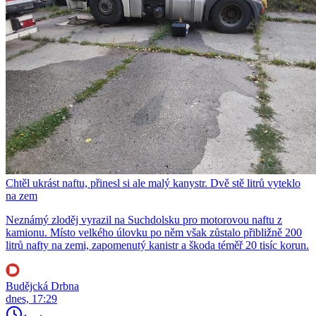
Chtěl ukrást naftu, přinesl si ale malý kanystr. Dvě stě litrů vyteklo
na zem
Neznámý zloděj vyrazil na Suchdolsku pro motorovou naftu z
kamionu. Místo velkého úlovku po něm však zůstalo přibližně 200
litrů nafty na zemi, zapomenutý kanistr a škoda téměř 20 tisíc korun.
Budějcká Drbna
dnes, 17:29