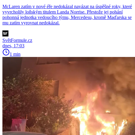
McLaren zatím v nové éře nedokázal navázat na úspěšné roky, které
vyvrcholily loňským titulem Landa Norrise. Přestože jej pohání
pohonná jednotka vedoucího týmu, Mercedesu, kromě Maďarska se
mu zatím vyrovnat nedokázal.
SvětFormule.cz
dnes, 17:03
1 min