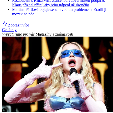
Rozloučení s Knížákem: Zdrcenou vdovu museli podpírat,
Klaus přiznal přání, aby jeho trápení už skončilo
Martina Pártlová bojuje se zdravotním problémem. Zradil ji
mozek na pódiu
Zobrazit více
Celebrity
Vybrali jsme pro vás
Magazíny a zajímavosti