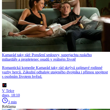
Kamarád taky rád: Porušení smlouvy, superjachta ruského
miliardáře a propletenec osudů v reálném životě
Romantická komedie Kamarád taky rád skrývá zajímavé rodinné
vazby herců. Zákulisí odhaluje utajeného dvojníka i přímou spojitost
s osobním životem hvězd.
V Telce
dnes, 18:10
3 min
Reklama