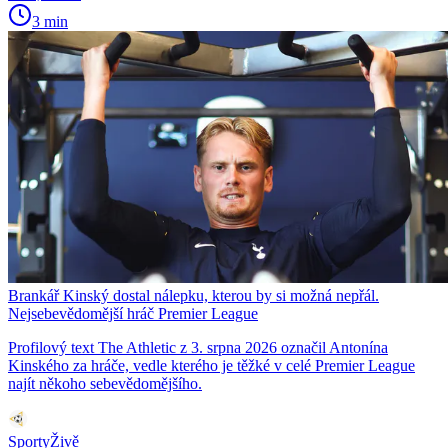
3 min
Brankář Kinský dostal nálepku, kterou by si možná nepřál.
Nejsebevědomější hráč Premier League
Profilový text The Athletic z 3. srpna 2026 označil Antonína
Kinského za hráče, vedle kterého je těžké v celé Premier League
najít někoho sebevědomějšího.
SportyŽivě