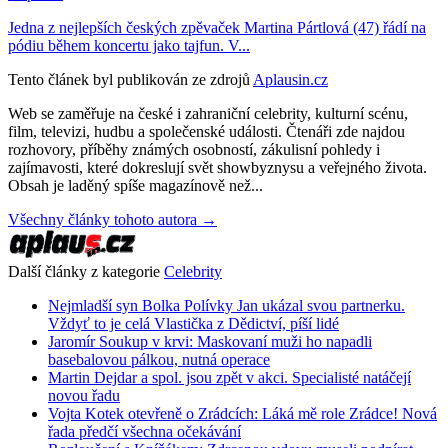
Jedna z nejlepších českých zpěvaček Martina Pártlová (47) řádí na
pódiu během koncertu jako tajfun. V...
Tento článek byl publikován ze zdrojů
Aplausin.cz
Web se zaměřuje na české i zahraniční celebrity, kulturní scénu,
film, televizi, hudbu a společenské události. Čtenáři zde najdou
rozhovory, příběhy známých osobností, zákulisní pohledy i
zajímavosti, které dokreslují svět showbyznysu a veřejného života.
Obsah je laděný spíše magazínově než...
Všechny články tohoto autora →
Další články z kategorie
Celebrity
Nejmladší syn Bolka Polívky Jan ukázal svou partnerku.
Vždyť to je celá Vlastička z Dědictví, píší lidé
Jaromír Soukup v krvi: Maskovaní muži ho napadli
basebalovou pálkou, nutná operace
Martin Dejdar a spol. jsou zpět v akci. Specialisté natáčejí
novou řadu
Vojta Kotek otevřeně o Zrádcích: Láká mě role Zrádce! Nová
řada předčí všechna očekávání