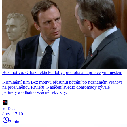
Bez motivu: Odraz hektické doby, předloha a napříč celým městem
Kriminální film Bez motivu přesunul pátrání po neznámém vrahovi
na prosluněnou Riviéru. Natáčení svedlo dohromady bývalé
partnery a odhalilo vzácné rekvizity.
V Telce
dnes, 17:10
2 min