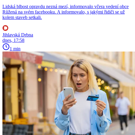
Lidská blbost opravdu nezná mezí, informovalo včera vedení obce
Růžená na svém facebooku. A informovalo, s jakými řidiči se už
kolem staveb setkali.
Jihlavská Drbna
dnes, 17:58
1 min