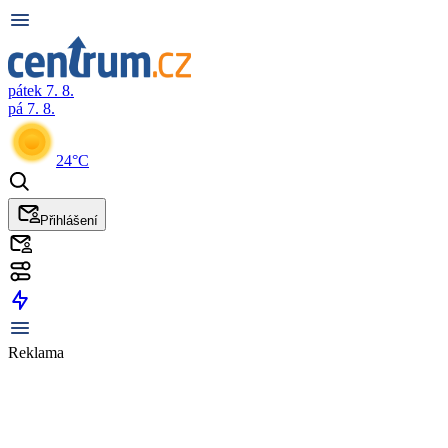
pátek 7. 8.
pá 7. 8.
24°C
Přihlášení
Reklama