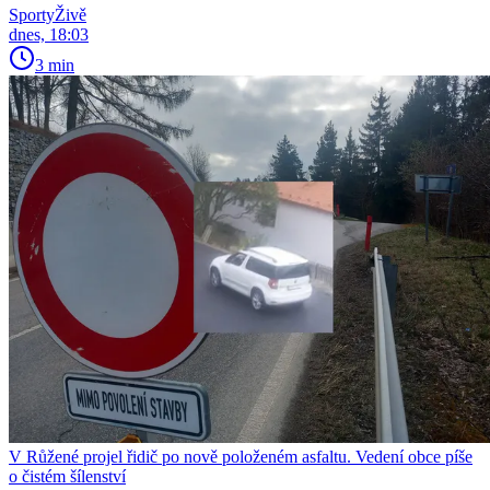
SportyŽivě
dnes, 18:03
3 min
V Růžené projel řidič po nově položeném asfaltu. Vedení obce píše
o čistém šílenství