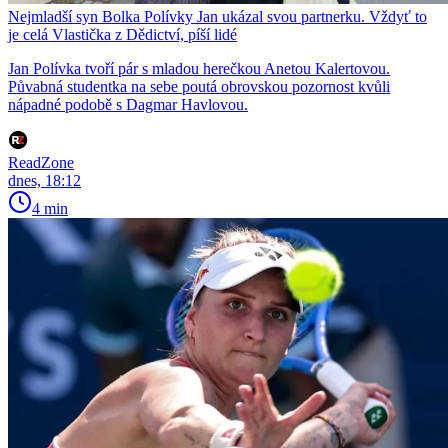
Nejmladší syn Bolka Polívky Jan ukázal svou partnerku. Vždyť to
je celá Vlastička z Dědictví, píší lidé
Jan Polívka tvoří pár s mladou herečkou Anetou Kalertovou.
Půvabná studentka na sebe poutá obrovskou pozornost kvůli
nápadné podobě s Dagmar Havlovou.
ReadZone
dnes, 18:12
4 min