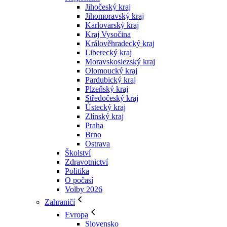
Jihočeský kraj
Jihomoravský kraj
Karlovarský kraj
Kraj Vysočina
Králověhradecký kraj
Liberecký kraj
Moravskoslezský kraj
Olomoucký kraj
Pardubický kraj
Plzeňský kraj
Středočeský kraj
Ústecký kraj
Zlínský kraj
Praha
Brno
Ostrava
Školství
Zdravotnictví
Politika
O počasí
Volby 2026
Zahraničí
Evropa
Slovensko