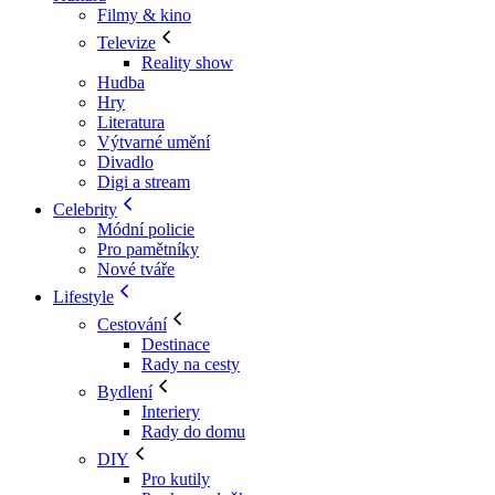
Filmy & kino
Televize
Reality show
Hudba
Hry
Literatura
Výtvarné umění
Divadlo
Digi a stream
Celebrity
Módní policie
Pro pamětníky
Nové tváře
Lifestyle
Cestování
Destinace
Rady na cesty
Bydlení
Interiery
Rady do domu
DIY
Pro kutily