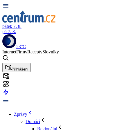
pátek 7. 8.
pá 7. 8.
23°C
Internet
Firmy
Recepty
Slovníky
Přihlášení
Zprávy
Domácí
Regionální