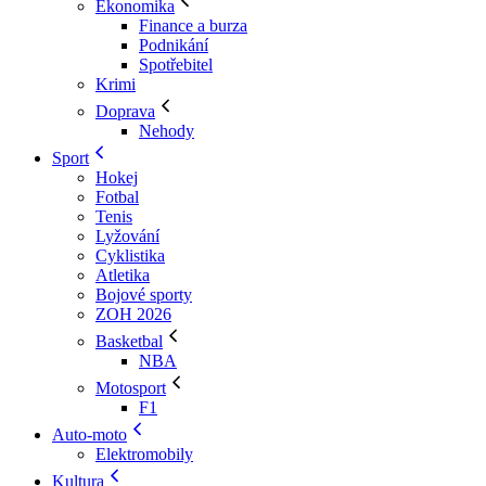
Ekonomika
Finance a burza
Podnikání
Spotřebitel
Krimi
Doprava
Nehody
Sport
Hokej
Fotbal
Tenis
Lyžování
Cyklistika
Atletika
Bojové sporty
ZOH 2026
Basketbal
NBA
Motosport
F1
Auto-moto
Elektromobily
Kultura