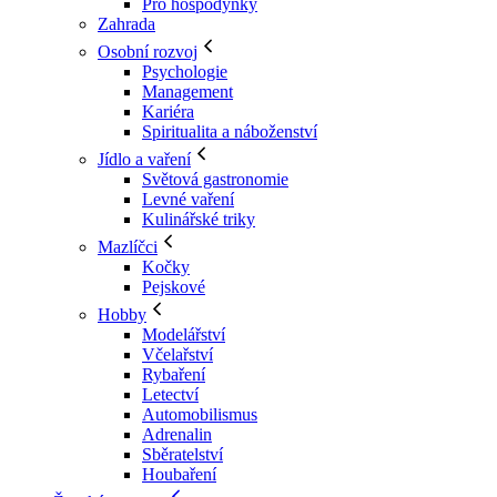
Pro hospodyňky
Zahrada
Osobní rozvoj
Psychologie
Management
Kariéra
Spiritualita a náboženství
Jídlo a vaření
Světová gastronomie
Levné vaření
Kulinářské triky
Mazlíčci
Kočky
Pejskové
Hobby
Modelářství
Včelařství
Rybaření
Letectví
Automobilismus
Adrenalin
Sběratelství
Houbaření