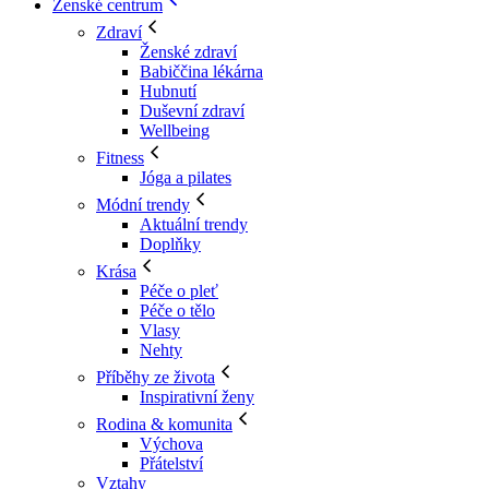
Ženské centrum
Zdraví
Ženské zdraví
Babiččina lékárna
Hubnutí
Duševní zdraví
Wellbeing
Fitness
Jóga a pilates
Módní trendy
Aktuální trendy
Doplňky
Krása
Péče o pleť
Péče o tělo
Vlasy
Nehty
Příběhy ze života
Inspirativní ženy
Rodina & komunita
Výchova
Přátelství
Vztahy