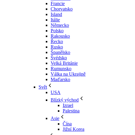
Francie
Chorvatsko
Island
Itálie
Německo
Polsko
Rakousko
Řecko
Rusko
Španělsko
Švédsko
Velká Británie
Rumunsko
Válka na Ukrajině
Maďarsko
Svět
USA
Blízký východ
Izrael
Palestina
Asie
Čína
Jižní Korea