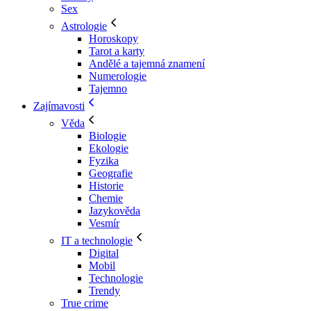
Sex
Astrologie
Horoskopy
Tarot a karty
Andělé a tajemná znamení
Numerologie
Tajemno
Zajímavosti
Věda
Biologie
Ekologie
Fyzika
Geografie
Historie
Chemie
Jazykověda
Vesmír
IT a technologie
Digital
Mobil
Technologie
Trendy
True crime