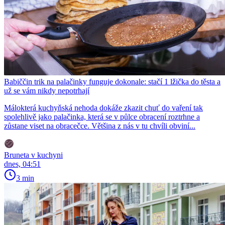
Babiččin trik na palačinky funguje dokonale: stačí 1 lžička do těsta a
už se vám nikdy nepotrhají
Málokterá kuchyňská nehoda dokáže zkazit chuť do vaření tak
spolehlivě jako palačinka, která se v půlce obracení roztrhne a
zůstane viset na obracečce. Většina z nás v tu chvíli obviní...
Bruneta v kuchyni
dnes, 04:51
3 min