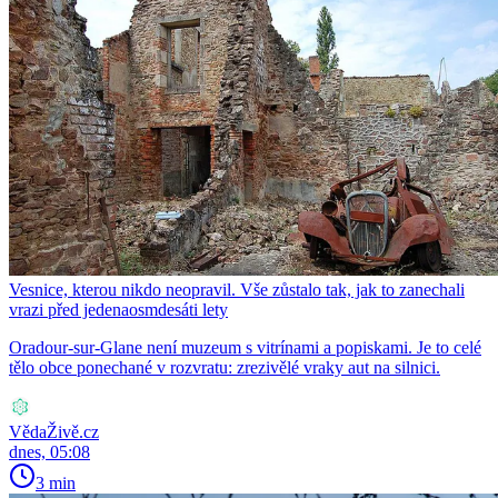
Vesnice, kterou nikdo neopravil. Vše zůstalo tak, jak to zanechali
vrazi před jedenaosmdesáti lety
Oradour-sur-Glane není muzeum s vitrínami a popiskami. Je to celé
tělo obce ponechané v rozvratu: zrezivělé vraky aut na silnici.
VědaŽivě.cz
dnes, 05:08
3 min