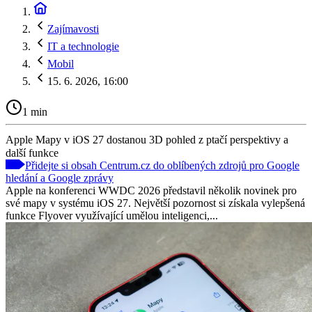
Zajímavosti
IT a technologie
Mobil
15. 6. 2026, 16:00
1 min
Apple Mapy v iOS 27 dostanou 3D pohled z ptačí perspektivy a
další funkce
Přidejte si obsah Centrum.cz do oblíbených zdrojů pro Google
hledání a Google zprávy
Apple na konferenci WWDC 2026 představil několik novinek pro
své mapy v systému iOS 27. Největší pozornost si získala vylepšená
funkce Flyover využívající umělou inteligenci,...