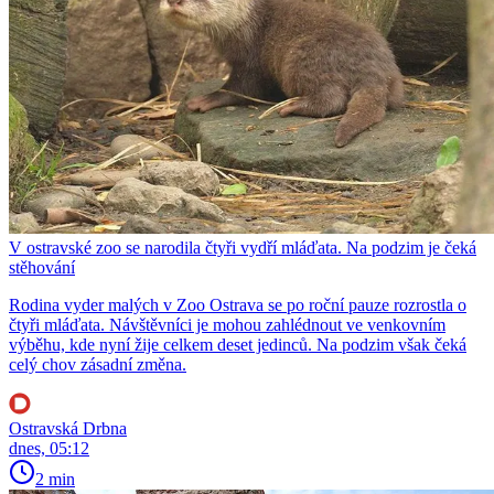
V ostravské zoo se narodila čtyři vydří mláďata. Na podzim je čeká
stěhování
Rodina vyder malých v Zoo Ostrava se po roční pauze rozrostla o
čtyři mláďata. Návštěvníci je mohou zahlédnout ve venkovním
výběhu, kde nyní žije celkem deset jedinců. Na podzim však čeká
celý chov zásadní změna.
Ostravská Drbna
dnes, 05:12
2 min