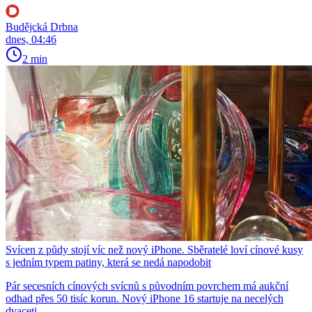
Budějcká Drbna
dnes, 04:46
2 min
Svícen z půdy stojí víc než nový iPhone. Sběratelé loví cínové kusy
s jedním typem patiny, která se nedá napodobit
Pár secesních cínových svícnů s původním povrchem má aukční
odhad přes 50 tisíc korun. Nový iPhone 16 startuje na necelých
dvaceti.