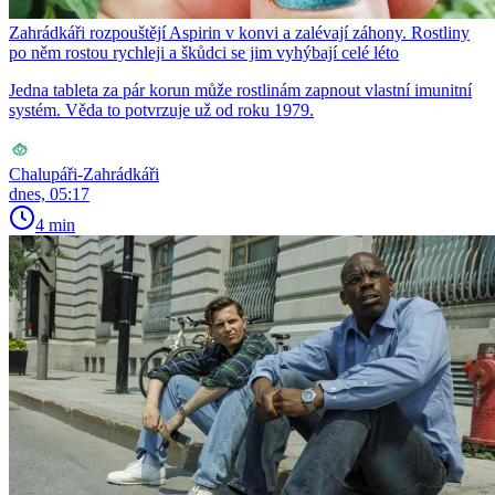
Zahrádkáři rozpouštějí Aspirin v konvi a zalévají záhony. Rostliny
po něm rostou rychleji a škůdci se jim vyhýbají celé léto
Jedna tableta za pár korun může rostlinám zapnout vlastní imunitní
systém. Věda to potvrzuje už od roku 1979.
Chalupáři-Zahrádkáři
dnes, 05:17
4 min