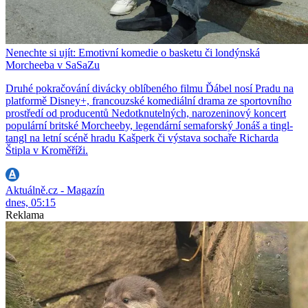
Nenechte si ujít: Emotivní komedie o basketu či londýnská
Morcheeba v SaSaZu
Druhé pokračování divácky oblíbeného filmu Ďábel nosí Pradu na
platformě Disney+, francouzské komediální drama ze sportovního
prostředí od producentů Nedotknutelných, narozeninový koncert
populární britské Morcheeby, legendární semaforský Jonáš a tingl-
tangl na letní scéně hradu Kašperk či výstava sochaře Richarda
Štipla v Kroměříži.
Aktuálně.cz - Magazín
dnes, 05:15
Reklama