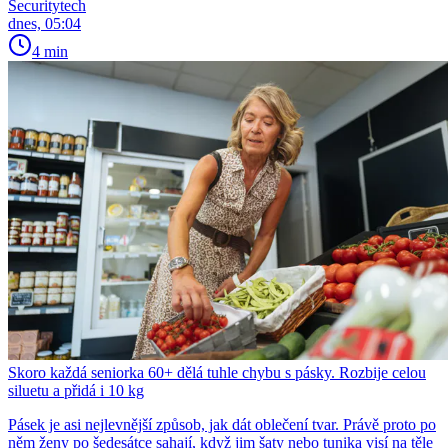
Securitytech
dnes, 05:04
4 min
Skoro každá seniorka 60+ dělá tuhle chybu s pásky. Rozbije celou
siluetu a přidá i 10 kg
Pásek je asi nejlevnější způsob, jak dát oblečení tvar. Právě proto po
něm ženy po šedesátce sahají, když jim šaty nebo tunika visí na těle