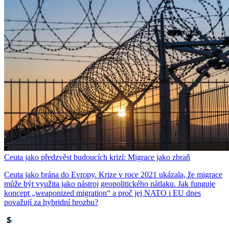
Ceuta jako předzvěst budoucích krizí: Migrace jako zbraň
Ceuta jako brána do Evropy. Krize v roce 2021 ukázala, že migrace
může být využita jako nástroj geopolitického nátlaku. Jak funguje
koncept „weaponized migration“ a proč jej NATO i EU dnes
považují za hybridní hrozbu?