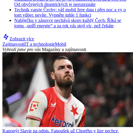
Od obyčejných dioptrických je nerozeznáte
Technik varuje Čechy: váš mobil žere data i přes noc a vy o
tom vůbec nevíte. Vypněte tuhle 1 funkci
Nabíječku v zásuvce nechává skoro každý Čech. Říká se
tomu „upíří energie“ a za rok vás stojí víc, než čekáte
Zobrazit více
Zajímavosti
IT a technologie
Mobil
Vybrali jsme pro vás
Magazíny a zajímavosti
Kanonýr Slavie na odpis. Fanoušek už Chorého v lize nechce,