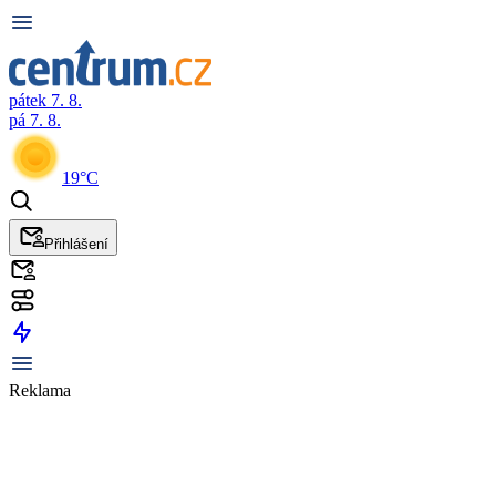
pátek 7. 8.
pá 7. 8.
19°C
Přihlášení
Reklama