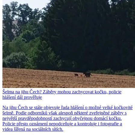
Šelma na jihu Čech? Záběry mohou zachycovat kočku, policie
hlášení dál prověřuje
Na jihu Čech se stále objevuje řada hlášení o možné velké kočkovité
šelmě. Podle odborníků však alespoň některé zveřejněné záběry s
největší pravděpodobností zachycují obyčejnou domácí kočku.
Policie přesto oznámení nepodceňuje a kontroluje i fotografie a
videa šířená na sociálních sítích.