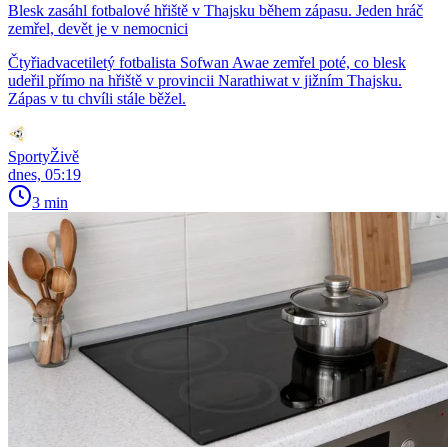
Blesk zasáhl fotbalové hřiště v Thajsku během zápasu. Jeden hráč
zemřel, devět je v nemocnici
Čtyřiadvacetiletý fotbalista Sofwan Awae zemřel poté, co blesk
udeřil přímo na hřiště v provincii Narathiwat v jižním Thajsku.
Zápas v tu chvíli stále běžel.
SportyŽivě
dnes, 05:19
3 min