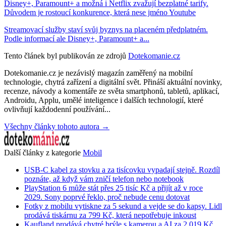
Disney+, Paramount+ a možná i Netflix zvažují bezplatné tarify.
Důvodem je rostoucí konkurence, která nese jméno Youtube
Streamovací služby staví svůj byznys na placeném předplatném.
Podle informací ale Disney+, Paramount+ a...
Tento článek byl publikován ze zdrojů
Dotekomanie.cz
Dotekomanie.cz je nezávislý magazín zaměřený na mobilní
technologie, chytrá zařízení a digitální svět. Přináší aktuální novinky,
recenze, návody a komentáře ze světa smartphonů, tabletů, aplikací,
Androidu, Applu, umělé inteligence i dalších technologií, které
ovlivňují každodenní používání...
Všechny články tohoto autora →
Další články z kategorie
Mobil
USB-C kabel za stovku a za tisícovku vypadají stejně. Rozdíl
poznáte, až když vám zničí telefon nebo notebook
PlayStation 6 může stát přes 25 tisíc Kč a přijít až v roce
2029. Sony poprvé řeklo, proč nebude cenu dotovat
Fotky z mobilu vytiskne za 5 sekund a vejde se do kapsy. Lidl
prodává tiskárnu za 799 Kč, která nepotřebuje inkoust
Kaufland prodává chytré brýle s kamerou a AI za 2 019 Kč.