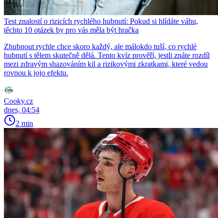
Test znalostí o rizicích rychlého hubnutí: Pokud si hlídáte váhu,
těchto 10 otázek by pro vás měla být hračka
Zhubnout rychle chce skoro každý, ale málokdo tuší, co rychlé
hubnutí s tělem skutečně dělá. Tento kvíz prověří, jestli znáte rozdíl
mezi zdravým shazováním kil a rizikovými zkratkami, které vedou
rovnou k jojo efektu.
Cooky.cz
dnes, 04:54
2 min