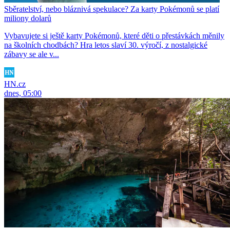
Sběratelství, nebo bláznivá spekulace? Za karty Pokémonů se platí
miliony dolarů
Vybavujete si ještě karty Pokémonů, které děti o přestávkách měnily
na školních chodbách? Hra letos slaví 30. výročí, z nostalgické
zábavy se ale v...
HN.cz
dnes, 05:00