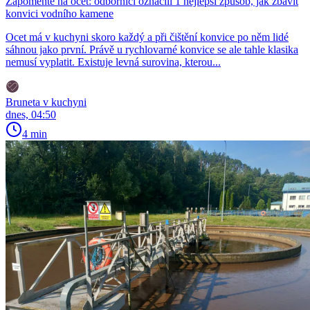
Zapomeňte na ocet: odborníci označili 1 nejlepší způsob, jak zbavit
konvici vodního kamene
Ocet má v kuchyni skoro každý a při čištění konvice po něm lidé
sáhnou jako první. Právě u rychlovarné konvice se ale tahle klasika
nemusí vyplatit. Existuje levná surovina, kterou...
Bruneta v kuchyni
dnes, 04:50
4 min