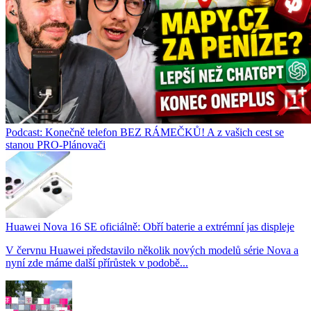
Podcast: Konečně telefon BEZ RÁMEČKŮ! A z vašich cest se
stanou PRO-Plánovači
Huawei Nova 16 SE oficiálně: Obří baterie a extrémní jas displeje
V červnu Huawei představilo několik nových modelů série Nova a
nyní zde máme další přírůstek v podobě...