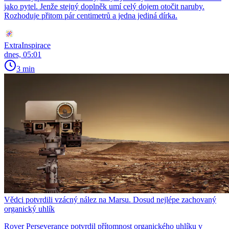
jako pytel. Jenže stejný doplněk umí celý dojem otočit naruby.
Rozhoduje přitom pár centimetrů a jedna jediná dírka.
ExtraInspirace
dnes, 05:01
3 min
Vědci potvrdili vzácný nález na Marsu. Dosud nejlépe zachovaný
organický uhlík
Rover Perseverance potvrdil přítomnost organického uhlíku v