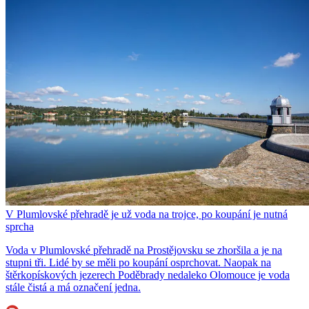
V Plumlovské přehradě je už voda na trojce, po koupání je nutná
sprcha
Voda v Plumlovské přehradě na Prostějovsku se zhoršila a je na
stupni tři. Lidé by se měli po koupání osprchovat. Naopak na
štěrkopískových jezerech Poděbrady nedaleko Olomouce je voda
stále čistá a má označení jedna.