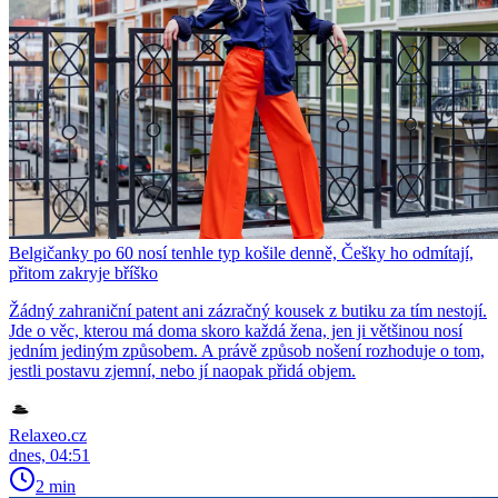
Belgičanky po 60 nosí tenhle typ košile denně, Češky ho odmítají,
přitom zakryje bříško
Žádný zahraniční patent ani zázračný kousek z butiku za tím nestojí.
Jde o věc, kterou má doma skoro každá žena, jen ji většinou nosí
jedním jediným způsobem. A právě způsob nošení rozhoduje o tom,
jestli postavu zjemní, nebo jí naopak přidá objem.
Relaxeo.cz
dnes, 04:51
2 min