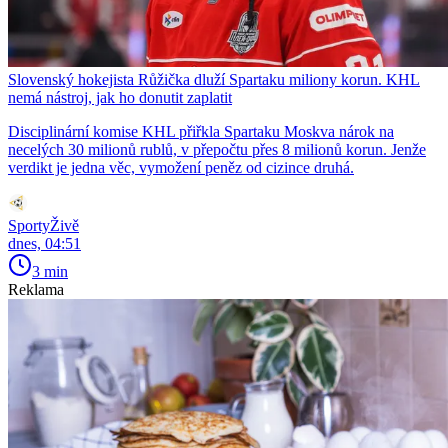
Slovenský hokejista Růžička dluží Spartaku miliony korun. KHL
nemá nástroj, jak ho donutit zaplatit
Disciplinární komise KHL přiřkla Spartaku Moskva nárok na
necelých 30 milionů rublů, v přepočtu přes 8 milionů korun. Jenže
verdikt je jedna věc, vymožení peněz od cizince druhá.
SportyŽivě
dnes, 04:51
3 min
Reklama