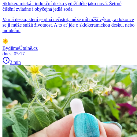
Sklokeramická i indukční deska vydrží déle jako nová. Šetrné
čištění zvládne i obyčejná jedlá soda
Varná deska, která je plná nečistot, může mít nižší výkon, a dokonce
se jí může snížit životnost. A to ať jde o sklokeramickou desku, nebo
indukční.
BydlímeÚtulně.cz
dnes, 05:17
2 min