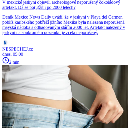
V mexické jeskyni objevili archeologové neporušený čokoládový
artefakt. Dá se po(u)žít i po 2000 letech?
Deník Mexico News Daily uvádí, že v jeskyni v Playa del Carmen
poblíž karibského pobřeží jižního Mexika byla nalezena neporušená
mayská nádoba s odhadovaným stářím 2000 let. Artefakt nalezený v
jeskyni na soukromém pozemku je zcela neporušený.
NESPECHEJ.cz
dnes, 05:00
2 min