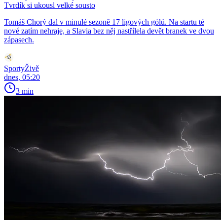
Tvrdík si ukousl velké sousto
Tomáš Chorý dal v minulé sezoně 17 ligových gólů. Na startu té
nové zatím nehraje, a Slavia bez něj nastřílela devět branek ve dvou
zápasech.
SportyŽivě
dnes, 05:20
3 min