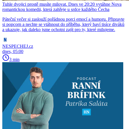
Tuhle dvojici prostě musíte milovat. Dnes ve 20:20 vytáhne Nova
romantickou komedii, která zahřeje u srdce každého Čecha
Páteční večer si zaslouží pořádnou porci emocí a humoru. Připravte
si popcorn a nechte se vtáhnout do příběhu, který baví tisíce diváků
a ukazuje, jak daleko jsme ochotni zajít pro ty, které milujeme.
NESPECHEJ.cz
dnes, 05:00
3 min