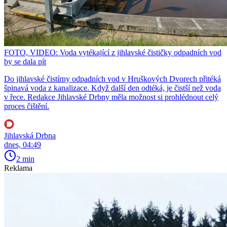
FOTO, VIDEO: Voda vytékající z jihlavské čističky odpadních vod
by se dala pít
Do jihlavské čistírny odpadních vod v Hruškových Dvorech přitéká
špinavá voda z kanalizace. Když další den odtéká, je čistší než voda
v řece. Redakce Jihlavské Drbny měla možnost si prohlédnout celý
proces čištění.
Jihlavská Drbna
dnes, 04:49
2 min
Reklama