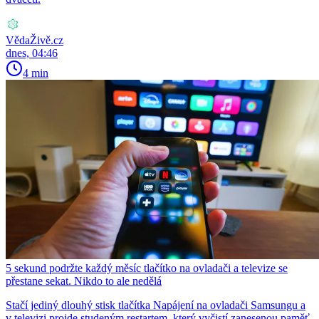
VědaŽivě.cz
dnes, 04:46
4 min
5 sekund podržte každý měsíc tlačítko na ovladači a televize se
přestane sekat. Nikdo to ale nedělá
Stačí jediný dlouhý stisk tlačítka Napájení na ovladači Samsungu a
v televizi projde studeným restartem, který vyčistí zanesenou paměť.