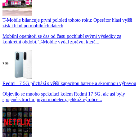
T-Mobile bilancuje první pololetí tohoto roku: Operátor hlásí vyšší
zisk i hlad po mobilních datech
Mobilní operátoři se čas od času pochlubí svými výsledky za
konkrétní období. T-Mobile vydal zprávu, která...
Redmi 17 5G přichází s větší kapacitou baterie a skromnou výbavou
Objevilo se mnoho spekulací kolem Redmi 17 5G, ale asi byly
spojené s trochu jiným modelem, jelikož výrobce...