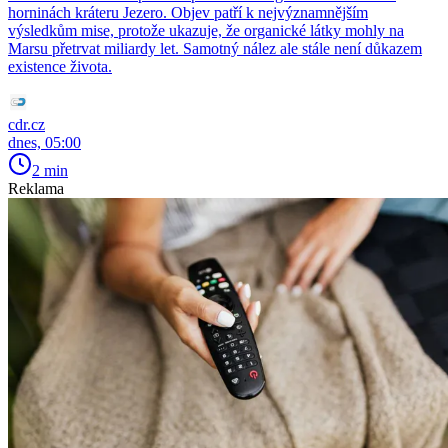
horninách kráteru Jezero. Objev patří k nejvýznamnějším
výsledkům mise, protože ukazuje, že organické látky mohly na
Marsu přetrvat miliardy let. Samotný nález ale stále není důkazem
existence života.
cdr.cz
dnes, 05:00
2 min
Reklama