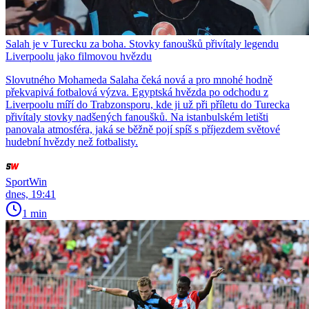
Salah je v Turecku za boha. Stovky fanoušků přivítaly legendu
Liverpoolu jako filmovou hvězdu
Slovutného Mohameda Salaha čeká nová a pro mnohé hodně
překvapivá fotbalová výzva. Egyptská hvězda po odchodu z
Liverpoolu míří do Trabzonsporu, kde ji už při příletu do Turecka
přivítaly stovky nadšených fanoušků. Na istanbulském letišti
panovala atmosféra, jaká se běžně pojí spíš s příjezdem světové
hudební hvězdy než fotbalisty.
SportWin
dnes, 19:41
1 min