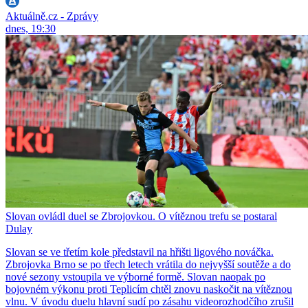
Aktuálně.cz - Zprávy
dnes, 19:30
Slovan ovládl duel se Zbrojovkou. O vítěznou trefu se postaral
Dulay
Slovan se ve třetím kole představil na hřišti ligového nováčka.
Zbrojovka Brno se po třech letech vrátila do nejvyšší soutěže a do
nové sezony vstoupila ve výborné formě. Slovan naopak po
bojovném výkonu proti Teplicím chtěl znovu naskočit na vítěznou
vlnu. V úvodu duelu hlavní sudí po zásahu videorozhodčího zrušil