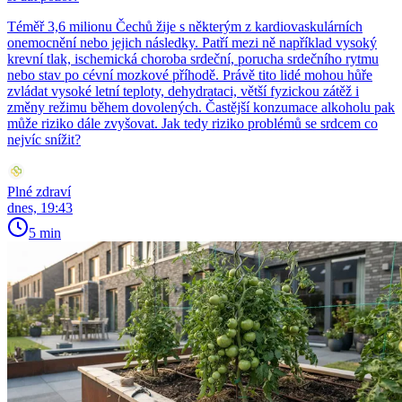
Téměř 3,6 milionu Čechů žije s některým z kardiovaskulárních
onemocnění nebo jejich následky. Patří mezi ně například vysoký
krevní tlak, ischemická choroba srdeční, porucha srdečního rytmu
nebo stav po cévní mozkové příhodě. Právě tito lidé mohou hůře
zvládat vysoké letní teploty, dehydrataci, větší fyzickou zátěž i
změny režimu během dovolených. Častější konzumace alkoholu pak
může riziko dále zvyšovat. Jak tedy riziko problémů se srdcem co
nejvíc snížit?
Plné zdraví
dnes, 19:43
5 min