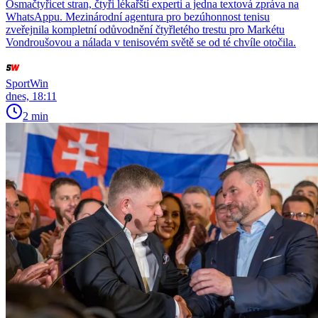
Osmačtyřicet stran, čtyři lékařští experti a jedna textová zpráva na
WhatsAppu. Mezinárodní agentura pro bezúhonnost tenisu
zveřejnila kompletní odůvodnění čtyřletého trestu pro Markétu
Vondroušovou a nálada v tenisovém světě se od té chvíle otočila.
SportWin
dnes, 18:11
2 min