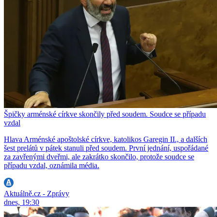
Špičky arménské církve skončily před soudem. Soudce se případu
vzdal
Hlava Arménské apoštolské církve, katolikos Garegin II., a dalších
šest prelátů v pátek stanuli před soudem. První jednání, uspořádané
za zavřenými dveřmi, ale zakrátko skončilo, protože soudce se
případu vzdal, oznámila média.
Aktuálně.cz - Zprávy
dnes, 19:30