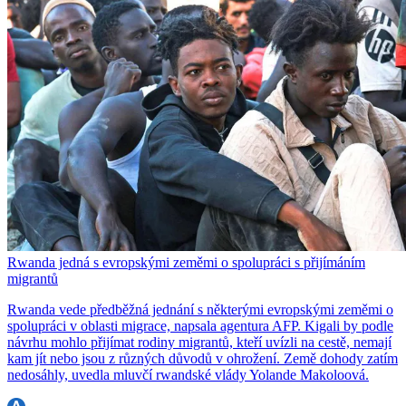
Rwanda jedná s evropskými zeměmi o spolupráci s přijímáním
migrantů
Rwanda vede předběžná jednání s některými evropskými zeměmi o
spolupráci v oblasti migrace, napsala agentura AFP. Kigali by podle
návrhu mohlo přijímat rodiny migrantů, kteří uvízli na cestě, nemají
kam jít nebo jsou z různých důvodů v ohrožení. Země dohody zatím
nedosáhly, uvedla mluvčí rwandské vlády Yolande Makoloová.