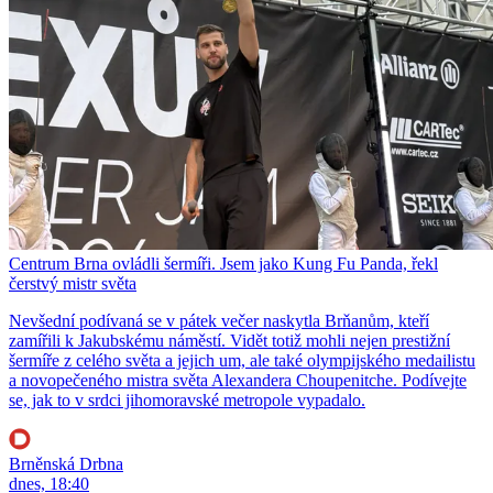
Centrum Brna ovládli šermíři. Jsem jako Kung Fu Panda, řekl
čerstvý mistr světa
Nevšední podívaná se v pátek večer naskytla Brňanům, kteří
zamířili k Jakubskému náměstí. Vidět totiž mohli nejen prestižní
šermíře z celého světa a jejich um, ale také olympijského medailistu
a novopečeného mistra světa Alexandera Choupenitche. Podívejte
se, jak to v srdci jihomoravské metropole vypadalo.
Brněnská Drbna
dnes, 18:40