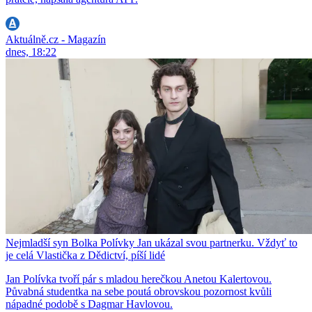
Aktuálně.cz - Magazín
dnes, 18:22
Nejmladší syn Bolka Polívky Jan ukázal svou partnerku. Vždyť to
je celá Vlastička z Dědictví, píší lidé
Jan Polívka tvoří pár s mladou herečkou Anetou Kalertovou.
Půvabná studentka na sebe poutá obrovskou pozornost kvůli
nápadné podobě s Dagmar Havlovou.