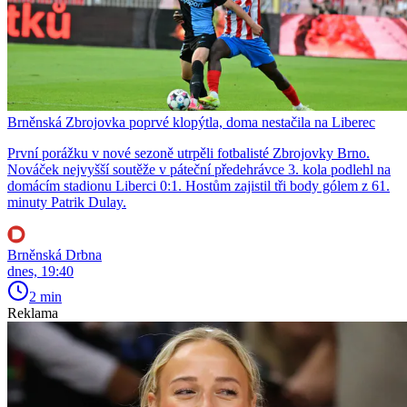
Brněnská Zbrojovka poprvé klopýtla, doma nestačila na Liberec
První porážku v nové sezoně utrpěli fotbalisté Zbrojovky Brno.
Nováček nejvyšší soutěže v páteční předehrávce 3. kola podlehl na
domácím stadionu Liberci 0:1. Hostům zajistil tři body gólem z 61.
minuty Patrik Dulay.
Brněnská Drbna
dnes, 19:40
2 min
Reklama