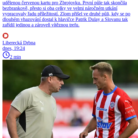
udělenou červenou kartu pro Zbrojovku. První půle tak skončila
bezbrankově, přesto si oba celky ve velmi náročném utkání
vypracovaly řadu příležitostí. Zlom přišel ve druhé půli, kdy se po
dlouhém vhazování dostal k hlavičce Patrik Dulay a Slovanu tak
zařídil jedinou a zároveň vítěznou trefu.
Liberecká Drbna
dnes, 19:24
2 min