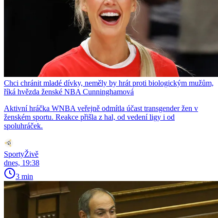
Chci chránit mladé dívky, neměly by hrát proti biologickým mužům,
říká hvězda ženské NBA Cunninghamová
Aktivní hráčka WNBA veřejně odmítla účast transgender žen v
ženském sportu. Reakce přišla z hal, od vedení ligy i od
spoluhráček.
SportyŽivě
dnes, 19:38
3 min