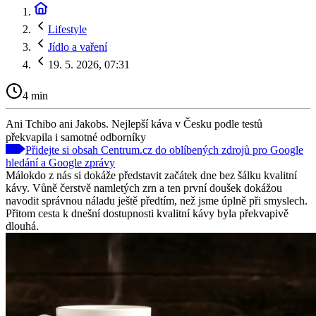
Lifestyle
Jídlo a vaření
19. 5. 2026, 07:31
4 min
Ani Tchibo ani Jakobs. Nejlepší káva v Česku podle testů
překvapila i samotné odborníky
Přidejte si obsah Centrum.cz do oblíbených zdrojů pro Google
hledání a Google zprávy
Málokdo z nás si dokáže představit začátek dne bez šálku kvalitní
kávy. Vůně čerstvě namletých zrn a ten první doušek dokážou
navodit správnou náladu ještě předtím, než jsme úplně při smyslech.
Přitom cesta k dnešní dostupnosti kvalitní kávy byla překvapivě
dlouhá.