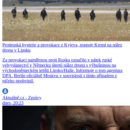
Protiruská hysterie a provokace z Kyjeva, reaguje Kreml na nález
dronu v Lipsku
Za provokaci namířenou proti Rusku označilo v pátek ruské
velvyslanectví v Německu úterní nález dronu s výbušninou na
východoněmeckém letišti Lipsko/Halle. Informuje o tom agentura
DPA. Berlín oficiálně Moskvu v souvislosti s tímto případem z
ničeho neobvinil.
Aktuálně.cz - Zprávy
dnes, 20:23