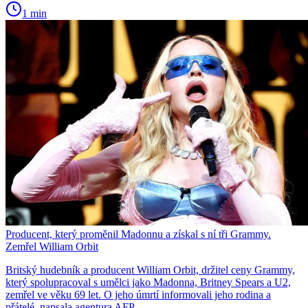
1 min
Producent, který proměnil Madonnu a získal s ní tři Grammy.
Zemřel William Orbit
Britský hudebník a producent William Orbit, držitel ceny Grammy,
který spolupracoval s umělci jako Madonna, Britney Spears a U2,
zemřel ve věku 69 let. O jeho úmrtí informovali jeho rodina a
přátelé, napsala agentura AFP.