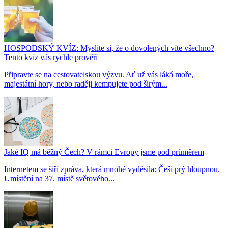
HOSPODSKÝ KVÍZ: Myslíte si, že o dovolených víte všechno?
Tento kvíz vás rychle prověří
Připravte se na cestovatelskou výzvu. Ať už vás láká moře,
majestátní hory, nebo raději kempujete pod širým...
Jaké IQ má běžný Čech? V rámci Evropy jsme pod průměrem
Internetem se šíří zpráva, která mnohé vyděsila: Češi prý hloupnou.
Umístění na 37. místě světového...