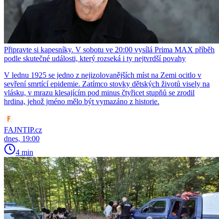
Připravte si kapesníky. V sobotu ve 20:00 vysílá Prima MAX příběh
podle skutečné události, který rozseká i ty nejtvrdší povahy
V lednu 1925 se jedno z nejizolovanějších míst na Zemi ocitlo v
sevření smrtící epidemie. Zatímco stovky dětských životů visely na
vlásku, v mrazu klesajícím pod minus čtyřicet stupňů se zrodil
hrdina, jehož jméno mělo být vymazáno z historie.
FAJNTIP.cz
dnes, 19:00
4 min