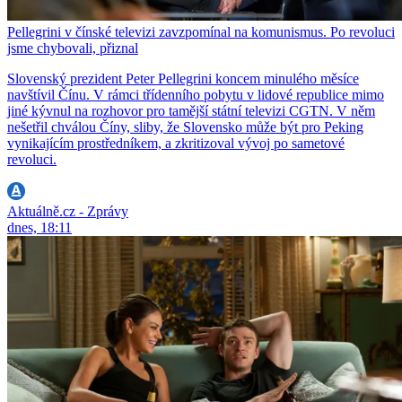
Pellegrini v čínské televizi zavzpomínal na komunismus. Po revoluci
jsme chybovali, přiznal
Slovenský prezident Peter Pellegrini koncem minulého měsíce
navštívil Čínu. V rámci třídenního pobytu v lidové republice mimo
jiné kývnul na rozhovor pro tamější státní televizi CGTN. V něm
nešetřil chválou Číny, sliby, že Slovensko může být pro Peking
vynikajícím prostředníkem, a zkritizoval vývoj po sametové
revoluci.
Aktuálně.cz - Zprávy
dnes, 18:11