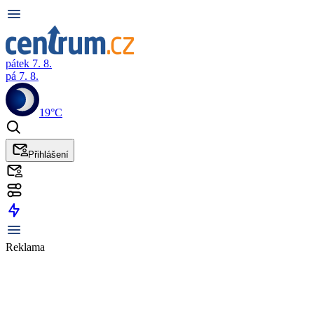
pátek 7. 8.
pá 7. 8.
19°C
Přihlášení
Reklama