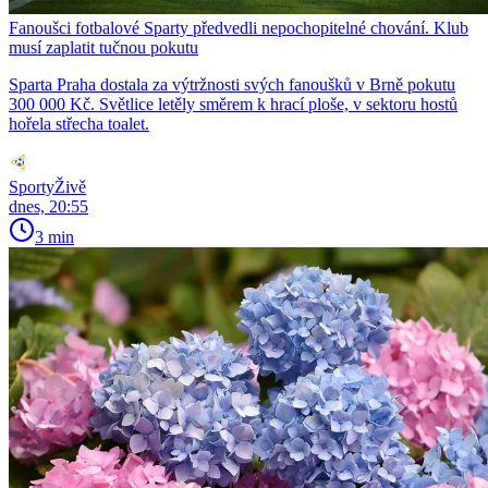
Fanoušci fotbalové Sparty předvedli nepochopitelné chování. Klub
musí zaplatit tučnou pokutu
Sparta Praha dostala za výtržnosti svých fanoušků v Brně pokutu
300 000 Kč. Světlice letěly směrem k hrací ploše, v sektoru hostů
hořela střecha toalet.
SportyŽivě
dnes, 20:55
3 min