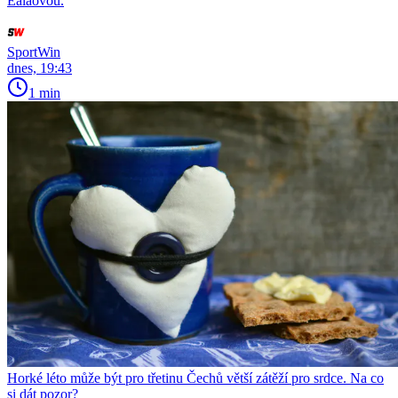
Ealaovou.
SportWin
dnes, 19:43
1 min
Horké léto může být pro třetinu Čechů větší zátěží pro srdce. Na co
si dát pozor?