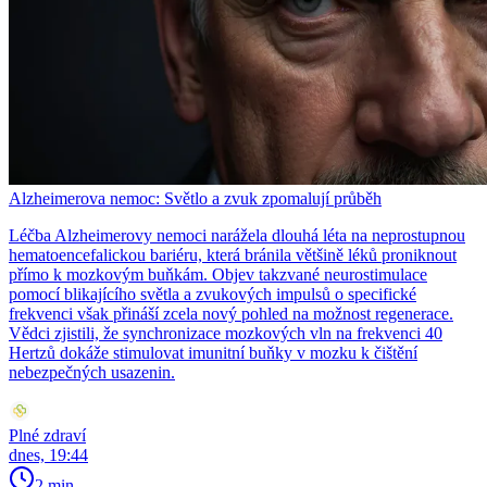
Alzheimerova nemoc: Světlo a zvuk zpomalují průběh
Léčba Alzheimerovy nemoci narážela dlouhá léta na neprostupnou
hematoencefalickou bariéru, která bránila většině léků proniknout
přímo k mozkovým buňkám. Objev takzvané neurostimulace
pomocí blikajícího světla a zvukových impulsů o specifické
frekvenci však přináší zcela nový pohled na možnost regenerace.
Vědci zjistili, že synchronizace mozkových vln na frekvenci 40
Hertzů dokáže stimulovat imunitní buňky v mozku k čištění
nebezpečných usazenin.
Plné zdraví
dnes, 19:44
2 min