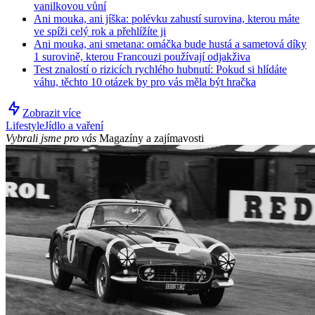
vanilkovou vůní
Ani mouka, ani jíška: polévku zahustí surovina, kterou máte
ve spíži celý rok a přehlížíte ji
Ani mouka, ani smetana: omáčka bude hustá a sametová díky
1 surovině, kterou Francouzi používají odjakživa
Test znalostí o rizicích rychlého hubnutí: Pokud si hlídáte
váhu, těchto 10 otázek by pro vás měla být hračka
Zobrazit více
Lifestyle
Jídlo a vaření
Vybrali jsme pro vás
Magazíny a zajímavosti