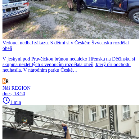
Vedoucí nedbal zákazu. S dětmi si v Českém Švýcarsku rozdělal
oheň
V jeskyni pod Pravčickou bránou nedaleko Hřenska na Děčínsku si
skupina nezletilých s vedoucím rozdělala oheň, který při odchodu
neuhasila. V národním parku České…
Náš REGION
dnes, 18:50
1 min