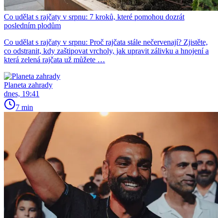
Co udělat s rajčaty v srpnu: 7 kroků, které pomohou dozrát
posledním plodům
Co udělat s rajčaty v srpnu: Proč rajčata stále nečervenají? Zjistěte,
co odstranit, kdy zaštipovat vrcholy, jak upravit zálivku a hnojení a
která zelená rajčata už můžete …
Planeta zahrady
dnes, 19:41
7 min