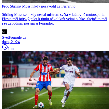
Proč Stirling Moss nikdy nezávodil za Ferrariho
Stirling Moss se nikdy nestal mistrem světa v královně motorsportu.
Přesto měl britský pilot k titulu několikrát velmi blízko. Stejně to měl
i se závodním postem u Ferrariho.
SvětFormule.cz
dnes, 21:24
1 min