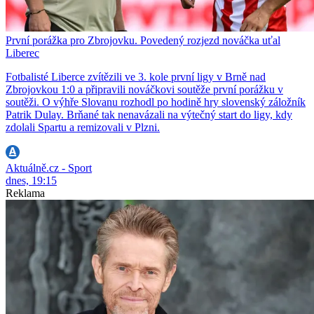
První porážka pro Zbrojovku. Povedený rozjezd nováčka uťal
Liberec
Fotbalisté Liberce zvítězili ve 3. kole první ligy v Brně nad
Zbrojovkou 1:0 a připravili nováčkovi soutěže první porážku v
soutěži. O výhře Slovanu rozhodl po hodině hry slovenský záložník
Patrik Dulay. Brňané tak nenavázali na výtečný start do ligy, kdy
zdolali Spartu a remizovali v Plzni.
Aktuálně.cz - Sport
dnes, 19:15
Reklama