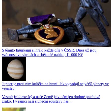
S těmito figurkami si hrálo každé dítě v ČSSR. Dnes už jsou
vzácností ve vitrínách a sbětatelé nabízíjí 11 000 Kč
Jupiter je proti nim kulička na hraní. Jak vypadají největší planety ve
vesmíru
Vesmír je obrovský a naše Země je v něm jen drobné prachové
zrnko. I v rámci naší sluneční soustavy nás...