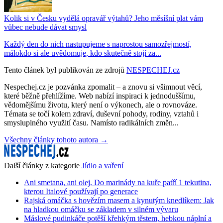
Kolik si v Česku vydělá opravář výtahů? Jeho měsíšní plat vám
vůbec nebude dávat smysl
Každý den do nich nastupujeme s naprostou samozřejmostí,
málokdo si ale uvědomuje, kdo skutečně stojí za...
Tento článek byl publikován ze zdrojů
NESPECHEJ.cz
Nespechej.cz je pozvánka zpomalit – a znovu si všimnout věcí,
které běžně přehlížíme. Web nabízí inspiraci k jednoduššímu,
vědomějšímu životu, který není o výkonech, ale o rovnováze.
Témata se točí kolem zdraví, duševní pohody, rodiny, vztahů i
smysluplného využití času. Namísto radikálních změn...
Všechny články tohoto autora →
Další články z kategorie
Jídlo a vaření
Ani smetana, ani olej. Do marinády na kuře patří 1 tekutina,
kterou Italové používají po generace
Rajská omáčka s hovězím masem a kynutým knedlíkem: Jak
na hladkou omáčku se základem v silném vývaru
Máslové pudinkáče potěší křehkým těstem, hebkou náplní a