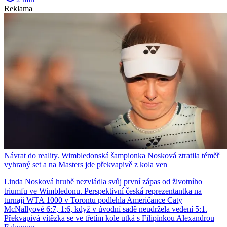
Reklama
Návrat do reality. Wimbledonská šampionka Nosková ztratila téměř
vyhraný set a na Masters jde překvapivě z kola ven
Linda Nosková hrubě nezvládla svůj první zápas od životního
triumfu ve Wimbledonu. Perspektivní česká reprezentantka na
turnaji WTA 1000 v Torontu podlehla Američance Caty
McNallyové 6:7, 1:6, když v úvodní sadě neudržela vedení 5:1.
Překvapivá vítězka se ve třetím kole utká s Filipínkou Alexandrou