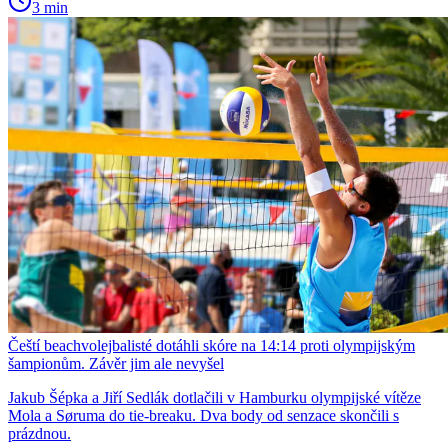
3 min
Čeští beachvolejbalisté dotáhli skóre na 14:14 proti olympijským
šampionům. Závěr jim ale nevyšel
Jakub Šépka a Jiří Sedlák dotlačili v Hamburku olympijské vítěze
Mola a Søruma do tie-breaku. Dva body od senzace skončili s
prázdnou.