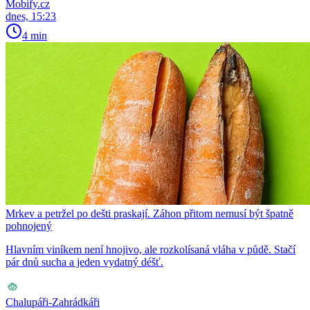
Mobify.cz
dnes, 15:23
4 min
Mrkev a petržel po dešti praskají. Záhon přitom nemusí být špatně
pohnojený
Hlavním viníkem není hnojivo, ale rozkolísaná vláha v půdě. Stačí
pár dnů sucha a jeden vydatný déšť.
Chalupáři-Zahrádkáři