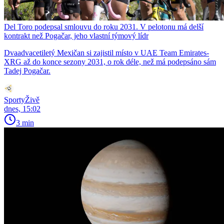
Del Toro podepsal smlouvu do roku 2031. V pelotonu má delší
kontrakt než Pogačar, jeho vlastní týmový lídr
Dvaadvacetiletý Mexičan si zajistil místo v UAE Team Emirates-
XRG až do konce sezony 2031, o rok déle, než má podepsáno sám
Tadej Pogačar.
SportyŽivě
dnes, 15:02
3 min