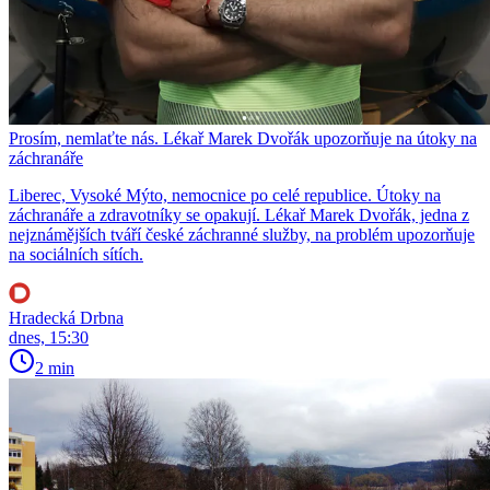
Prosím, nemlaťte nás. Lékař Marek Dvořák upozorňuje na útoky na
záchranáře
Liberec, Vysoké Mýto, nemocnice po celé republice. Útoky na
záchranáře a zdravotníky se opakují. Lékař Marek Dvořák, jedna z
nejznámějších tváří české záchranné služby, na problém upozorňuje
na sociálních sítích.
Hradecká Drbna
dnes, 15:30
2 min