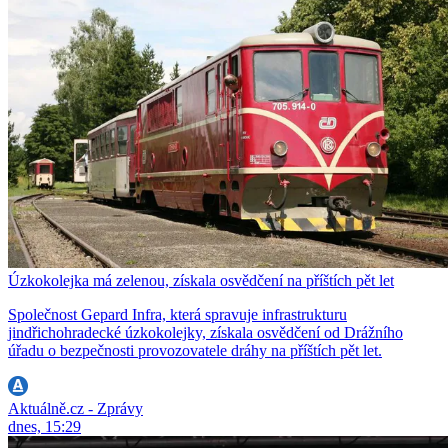
Úzkokolejka má zelenou, získala osvědčení na příštích pět let
Společnost Gepard Infra, která spravuje infrastrukturu
jindřichohradecké úzkokolejky, získala osvědčení od Drážního
úřadu o bezpečnosti provozovatele dráhy na příštích pět let.
Aktuálně.cz - Zprávy
dnes, 15:29