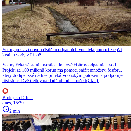
Volary postaví novou čističku odpadních vod. Má pomoci zlepšit
kvalitu vody v Lipně
Volary čeká zásadní investice do nové čistírny odpadních vod.
Projekt za 100 milionů korun má pomoci snížit množství fosforu,
který do lipenské nádrže přitéká Volarským potokem a podporuje
růst sinic. Dvě třetiny nákladů uhradí Jihočeský kraj.
Budějcká Drbna
dnes, 15:29
2 min