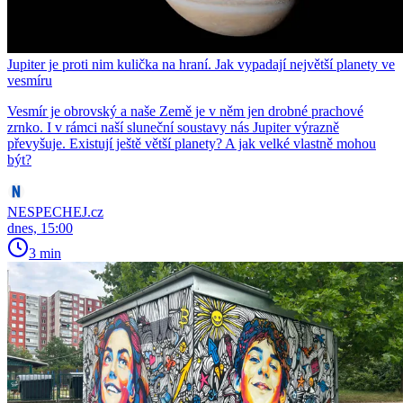
Jupiter je proti nim kulička na hraní. Jak vypadají největší planety ve
vesmíru
Vesmír je obrovský a naše Země je v něm jen drobné prachové
zrnko. I v rámci naší sluneční soustavy nás Jupiter výrazně
převyšuje. Existují ještě větší planety? A jak velké vlastně mohou
být?
NESPECHEJ.cz
dnes, 15:00
3 min