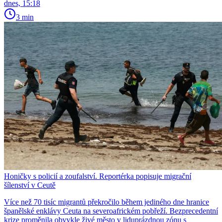
dnes, 15:18
3 min
Honičky s policií a zoufalství. Reportérka popisuje migrační
šílenství v Ceutě
Více než 70 tisíc migrantů překročilo během jediného dne hranice
španělské enklávy Ceuta na severoafrickém pobřeží. Bezprecedentní
krize proměnila obvykle živé město v liduprázdnou zónu s