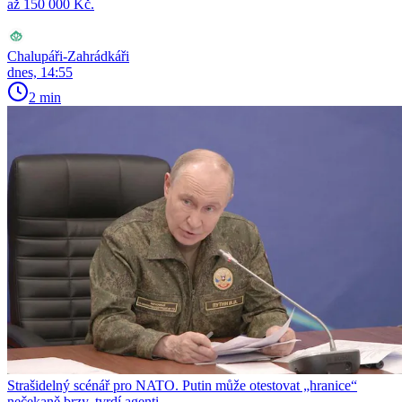
až 150 000 Kč.
Chalupáři-Zahrádkáři
dnes, 14:55
2 min
Strašidelný scénář pro NATO. Putin může otestovat „hranice“
nečekaně brzy, tvrdí agenti