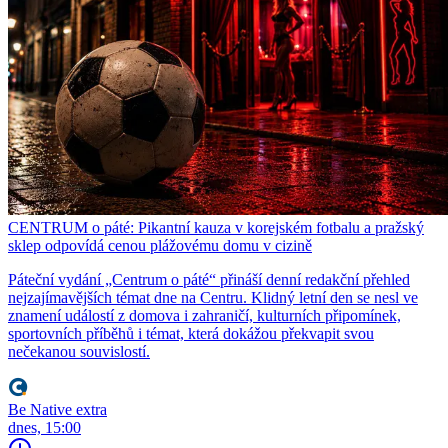
CENTRUM o páté: Pikantní kauza v korejském fotbalu a pražský
sklep odpovídá cenou plážovému domu v cizině
Páteční vydání „Centrum o páté“ přináší denní redakční přehled
nejzajímavějších témat dne na Centru. Klidný letní den se nesl ve
znamení událostí z domova i zahraničí, kulturních připomínek,
sportovních příběhů i témat, která dokážou překvapit svou
nečekanou souvislostí.
Be Native extra
dnes, 15:00