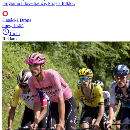
programu lidové tradice, kroje a folklor.
Hanácká Drbna
dnes, 15:04
1 min
Reklama