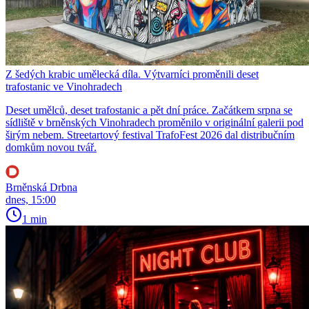
Z šedých krabic umělecká díla. Výtvarníci proměnili deset
trafostanic ve Vinohradech
Deset umělců, deset trafostanic a pět dní práce. Začátkem srpna se
sídliště v brněnských Vinohradech proměnilo v originální galerii pod
širým nebem. Streetartový festival TrafoFest 2026 dal distribučním
domkům novou tvář.
Brněnská Drbna
dnes, 15:00
1 min