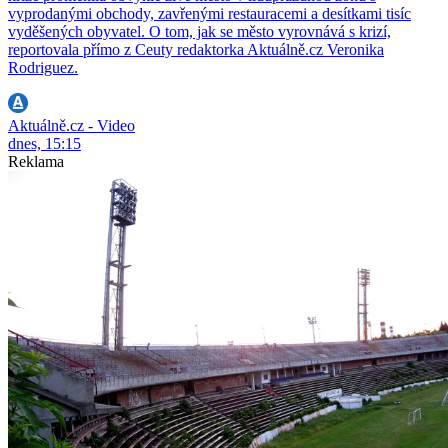
vyprodanými obchody, zavřenými restauracemi a desítkami tisíc
vyděšených obyvatel. O tom, jak se město vyrovnává s krizí,
reportovala přímo z Ceuty redaktorka Aktuálně.cz Veronika
Rodriguez.
Aktuálně.cz - Video
dnes, 15:15
Reklama