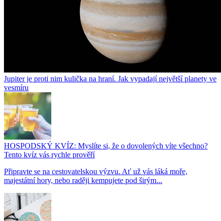
Jupiter je proti nim kulička na hraní. Jak vypadají největší planety ve
vesmíru
HOSPODSKÝ KVÍZ: Myslíte si, že o dovolených víte všechno?
Tento kvíz vás rychle prověří
Připravte se na cestovatelskou výzvu. Ať už vás láká moře,
majestátní hory, nebo raději kempujete pod širým...