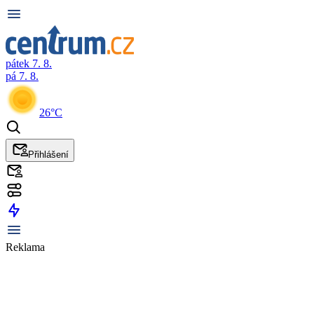
pátek 7. 8.
pá 7. 8.
26°C
Přihlášení
Reklama