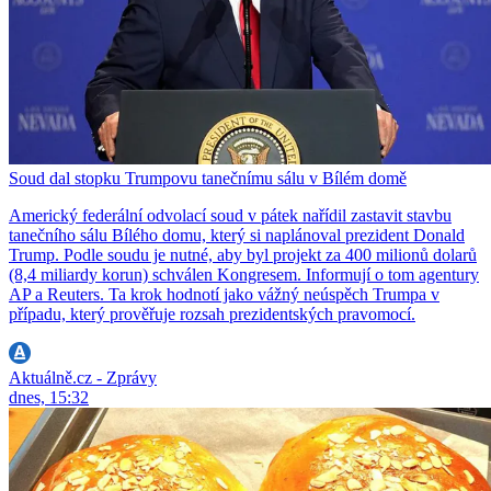
Soud dal stopku Trumpovu tanečnímu sálu v Bílém domě
Americký federální odvolací soud v pátek nařídil zastavit stavbu
tanečního sálu Bílého domu, který si naplánoval prezident Donald
Trump. Podle soudu je nutné, aby byl projekt za 400 milionů dolarů
(8,4 miliardy korun) schválen Kongresem. Informují o tom agentury
AP a Reuters. Ta krok hodnotí jako vážný neúspěch Trumpa v
případu, který prověřuje rozsah prezidentských pravomocí.
Aktuálně.cz - Zprávy
dnes, 15:32