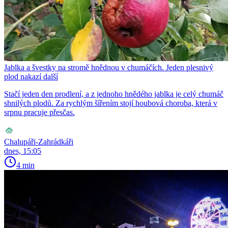
Jablka a švestky na stromě hnědnou v chumáčích. Jeden plesnivý
plod nakazí další
Stačí jeden den prodlení, a z jednoho hnědého jablka je celý chumáč
shnilých plodů. Za rychlým šířením stojí houbová choroba, která v
srpnu pracuje přesčas.
Chalupáři-Zahrádkáři
dnes, 15:05
4 min