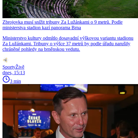
Zbrojovka musí snížit tribuny Za Lužánkami o 9 metrů. Podle
ministerstva stadion kazí panorama Brna
Ministerstvo kultury odmítlo dosavadní výškovou variantu stadionu
Za Lužánkami. Tribuny o výšce 37 metrů by podle úřadu narušily
chráněné pohledy na brněnskou vedutu.
SportyŽivě
dnes, 15:13
3 min