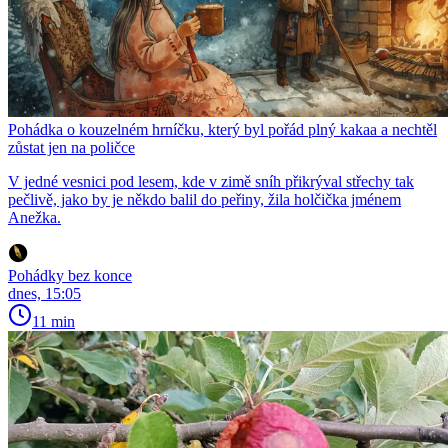
Pohádka o kouzelném hrníčku, který byl pořád plný kakaa a nechtěl
zůstat jen na poličce
V jedné vesnici pod lesem, kde v zimě sníh přikrýval střechy tak
pečlivě, jako by je někdo balil do peřiny, žila holčička jménem
Anežka.
Pohádky bez konce
dnes, 15:05
11 min