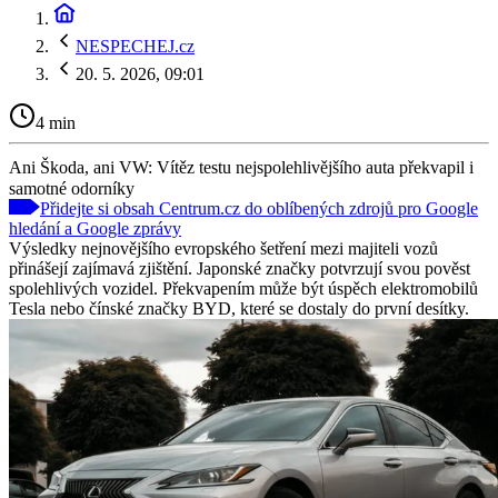
NESPECHEJ.cz
20. 5. 2026, 09:01
4 min
Ani Škoda, ani VW: Vítěz testu nejspolehlivějšího auta překvapil i
samotné odorníky
Přidejte si obsah Centrum.cz do oblíbených zdrojů pro Google
hledání a Google zprávy
Výsledky nejnovějšího evropského šetření mezi majiteli vozů
přinášejí zajímavá zjištění. Japonské značky potvrzují svou pověst
spolehlivých vozidel. Překvapením může být úspěch elektromobilů
Tesla nebo čínské značky BYD, které se dostaly do první desítky.