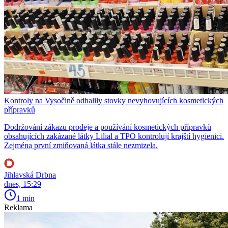
Kontroly na Vysočině odhalily stovky nevyhovujících kosmetických
přípravků
Dodržování zákazu prodeje a používání kosmetických přípravků
obsahujících zakázané látky Lilial a TPO kontrolují krajští hygienici.
Zejména první zmiňovaná látka stále nezmizela.
Jihlavská Drbna
dnes, 15:29
1 min
Reklama