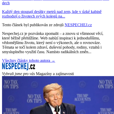
dech
Každý den stoupají desítky metrů nad zem, kde v úzké kabině
rozhodují o životech svých kolegů na...
Tento článek byl publikován ze zdrojů
NESPECHEJ.cz
Nespechej.cz je pozvánka zpomalit – a znovu si všimnout věcí,
které běžně přehlížíme. Web nabízí inspiraci k jednoduššímu,
vědomějšímu životu, který není o výkonech, ale o rovnováze.
Témata se točí kolem zdraví, duševní pohody, rodiny, vztahů i
smysluplného využití času. Namísto radikálních změn...
Všechny články tohoto autora →
Vybrali jsme pro vás
Magazíny a zajímavosti