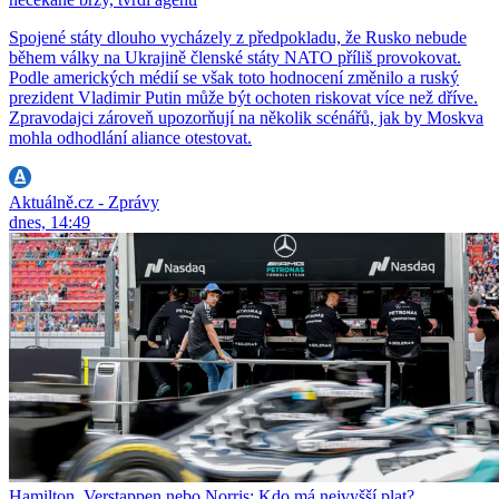
Spojené státy dlouho vycházely z předpokladu, že Rusko nebude
během války na Ukrajině členské státy NATO příliš provokovat.
Podle amerických médií se však toto hodnocení změnilo a ruský
prezident Vladimir Putin může být ochoten riskovat více než dříve.
Zpravodajci zároveň upozorňují na několik scénářů, jak by Moskva
mohla odhodlání aliance otestovat.
Aktuálně.cz - Zprávy
dnes, 14:49
Hamilton, Verstappen nebo Norris: Kdo má nejvyšší plat?