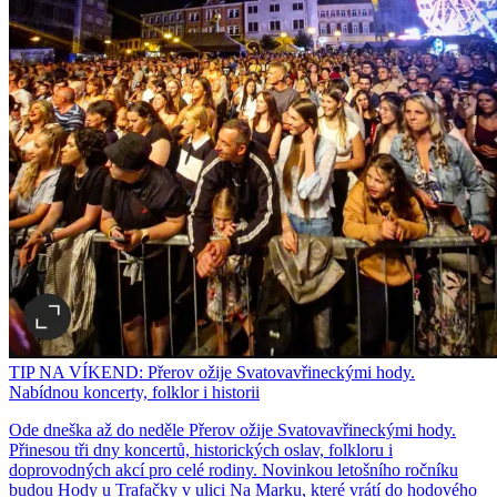
TIP NA VÍKEND: Přerov ožije Svatovavřineckými hody.
Nabídnou koncerty, folklor i historii
Ode dneška až do neděle Přerov ožije Svatovavřineckými hody.
Přinesou tři dny koncertů, historických oslav, folkloru i
doprovodných akcí pro celé rodiny. Novinkou letošního ročníku
budou Hody u Trafačky v ulici Na Marku, které vrátí do hodového