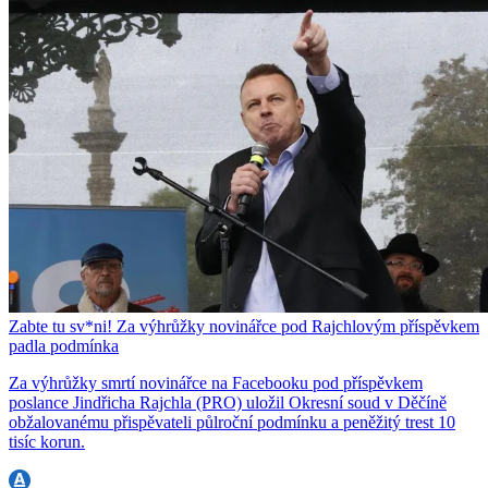
Zabte tu sv*ni! Za výhrůžky novinářce pod Rajchlovým příspěvkem
padla podmínka
Za výhrůžky smrtí novinářce na Facebooku pod příspěvkem
poslance Jindřicha Rajchla (PRO) uložil Okresní soud v Děčíně
obžalovanému přispěvateli půlroční podmínku a peněžitý trest 10
tisíc korun.