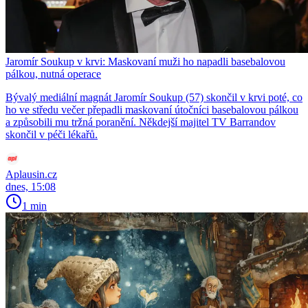
Jaromír Soukup v krvi: Maskovaní muži ho napadli basebalovou
pálkou, nutná operace
Bývalý mediální magnát Jaromír Soukup (57) skončil v krvi poté, co
ho ve středu večer přepadli maskovaní útočníci basebalovou pálkou
a způsobili mu tržná poranění. Někdejší majitel TV Barrandov
skončil v péči lékařů.
Aplausin.cz
dnes, 15:08
1 min