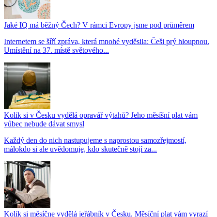
Jaké IQ má běžný Čech? V rámci Evropy jsme pod průměrem
Internetem se šíří zpráva, která mnohé vyděsila: Češi prý hloupnou.
Umístění na 37. místě světového...
Kolik si v Česku vydělá opravář výtahů? Jeho měsíšní plat vám
vůbec nebude dávat smysl
Každý den do nich nastupujeme s naprostou samozřejmostí,
málokdo si ale uvědomuje, kdo skutečně stojí za...
Kolik si měsíčne vydělá jeřábník v Česku. Měsíční plat vám vyrazí