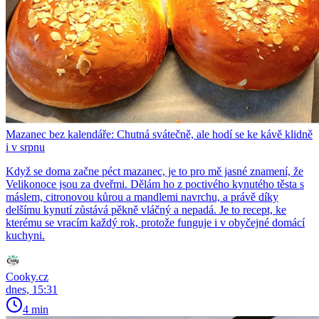
Mazanec bez kalendáře: Chutná svátečně, ale hodí se ke kávě klidně
i v srpnu
Když se doma začne péct mazanec, je to pro mě jasné znamení, že
Velikonoce jsou za dveřmi. Dělám ho z poctivého kynutého těsta s
máslem, citronovou kůrou a mandlemi navrchu, a právě díky
delšímu kynutí zůstává pěkně vláčný a nepadá. Je to recept, ke
kterému se vracím každý rok, protože funguje i v obyčejné domácí
kuchyni.
Cooky.cz
dnes, 15:31
4 min