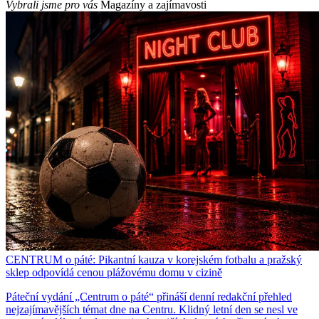
Vybrali jsme pro vás
Magazíny a zajímavosti
CENTRUM o páté: Pikantní kauza v korejském fotbalu a pražský
sklep odpovídá cenou plážovému domu v cizině
Páteční vydání „Centrum o páté“ přináší denní redakční přehled
nejzajímavějších témat dne na Centru. Klidný letní den se nesl ve