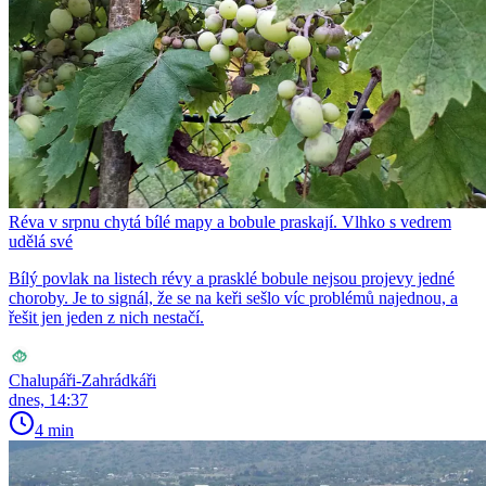
Réva v srpnu chytá bílé mapy a bobule praskají. Vlhko s vedrem
udělá své
Bílý povlak na listech révy a prasklé bobule nejsou projevy jedné
choroby. Je to signál, že se na keři sešlo víc problémů najednou, a
řešit jen jeden z nich nestačí.
Chalupáři-Zahrádkáři
dnes, 14:37
4 min