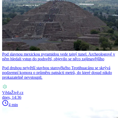
Pod slavnou mexickou pyramidou vede tajný tunel. Archeologové v
něm hledali vstup do podsvětí, objevilo se něco zajímavějšího
Pod druhou největší stavbou starověkého Teotihuacánu se skrývá
podzemní komora o průměru patnácti metrů, do které dosud nikdo
prokazatelně nevstoupil.
VědaŽivě.cz
dnes, 14:36
4 min