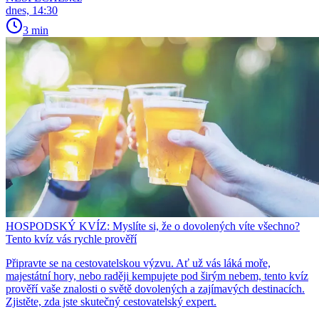
dnes, 14:30
3 min
HOSPODSKÝ KVÍZ: Myslíte si, že o dovolených víte všechno?
Tento kvíz vás rychle prověří
Připravte se na cestovatelskou výzvu. Ať už vás láká moře,
majestátní hory, nebo raději kempujete pod širým nebem, tento kvíz
prověří vaše znalosti o světě dovolených a zajímavých destinacích.
Zjistěte, zda jste skutečný cestovatelský expert.