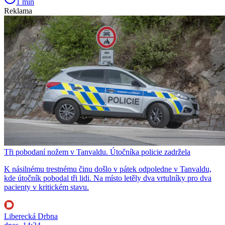
1 min
Reklama
Tři pobodaní nožem v Tanvaldu. Útočníka policie zadržela
K násilnému trestnému činu došlo v pátek odpoledne v Tanvaldu,
kde útočník pobodal tři lidi. Na místo letěly dva vrtulníky pro dva
pacienty v kritickém stavu.
Liberecká Drbna