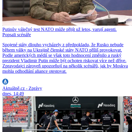
Putinův válečný test NATO může přijít už letos, varují agenti.
Popsali scénáře
Spojené státy dlouho vycházely z předpokladu, že Rusko nebude
během války na Ukrajině členské státy NATO příliš provokovat.
Podle amerických médií se však toto hodnocení změnilo a ruský
prezident Vladimir Putin může být ochoten riskovat více než dříve.
Zpravodajci zároveň upozorňují na několik scénářů, jak by Moskva
mohla odhodlání aliance otestovat.
Aktuálně.cz - Zprávy
dnes, 14:49