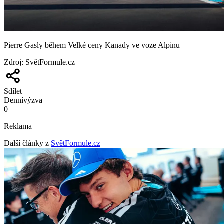
Pierre Gasly během Velké ceny Kanady ve voze Alpinu
Zdroj
:
SvětFormule.cz
Sdílet
Denní
výzva
0
Reklama
Další články z
SvětFormule.cz