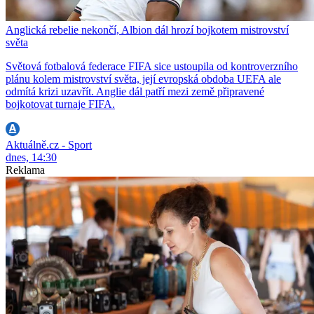
Anglická rebelie nekončí, Albion dál hrozí bojkotem mistrovství
světa
Světová fotbalová federace FIFA sice ustoupila od kontroverzního
plánu kolem mistrovství světa, její evropská obdoba UEFA ale
odmítá krizi uzavřít. Anglie dál patří mezi země připravené
bojkotovat turnaje FIFA.
Aktuálně.cz - Sport
dnes, 14:30
Reklama