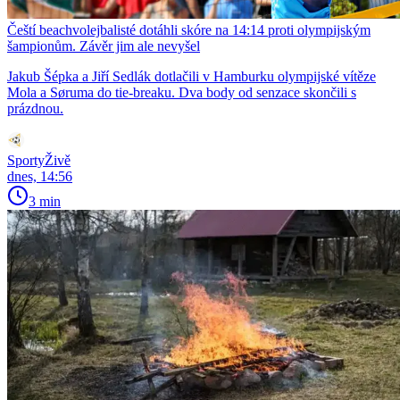
Čeští beachvolejbalisté dotáhli skóre na 14:14 proti olympijským
šampionům. Závěr jim ale nevyšel
Jakub Šépka a Jiří Sedlák dotlačili v Hamburku olympijské vítěze
Mola a Søruma do tie-breaku. Dva body od senzace skončili s
prázdnou.
SportyŽivě
dnes, 14:56
3 min