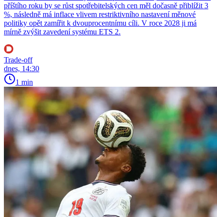
příštího roku by se růst spotřebitelských cen měl dočasně přiblížit 3
%, následně má inflace vlivem restriktivního nastavení měnové
politiky opět zamířit k dvouprocentnímu cíli. V roce 2028 ji má
mírně zvýšit zavedení systému ETS 2.
Trade-off
dnes, 14:30
1 min