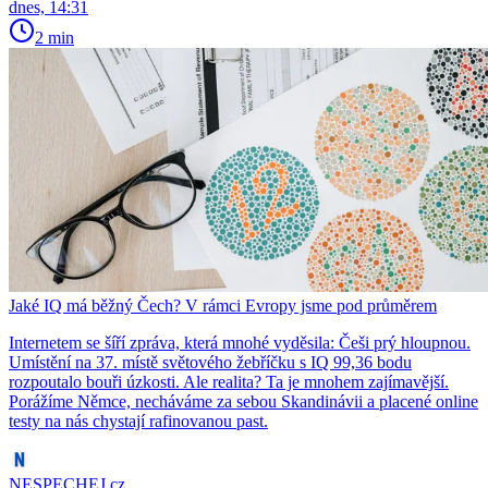
dnes, 14:31
2 min
Jaké IQ má běžný Čech? V rámci Evropy jsme pod průměrem
Internetem se šíří zpráva, která mnohé vyděsila: Češi prý hloupnou.
Umístění na 37. místě světového žebříčku s IQ 99,36 bodu
rozpoutalo bouři úzkosti. Ale realita? Ta je mnohem zajímavější.
Porážíme Němce, necháváme za sebou Skandinávii a placené online
testy na nás chystají rafinovanou past.
NESPECHEJ.cz