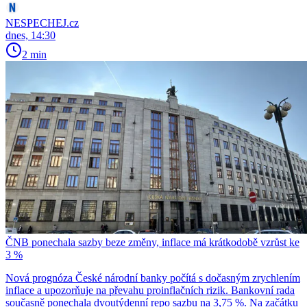
NESPECHEJ.cz
dnes, 14:30
2 min
ČNB ponechala sazby beze změny, inflace má krátkodobě vzrůst ke
3 %
Nová prognóza České národní banky počítá s dočasným zrychlením
inflace a upozorňuje na převahu proinflačních rizik. Bankovní rada
současně ponechala dvoutýdenní repo sazbu na 3,75 %. Na začátku