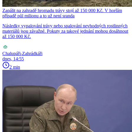
Zapálit na zahradě hromadu trávy stojí až 150 000 Kč. V horším
případě půl milionu a to už není sranda
Následky vypalování trávy nebo spalování nevhodných rostlinných
materiálů jsou závažné. Pokuty za takové jednání mohou dosáhnout
až 150 000 Kč.
Chalupáři-Zahrádkáři
dnes, 14:55
2 min