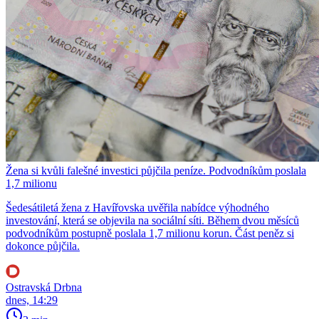
Žena si kvůli falešné investici půjčila peníze. Podvodníkům poslala
1,7 milionu
Šedesátiletá žena z Havířovska uvěřila nabídce výhodného
investování, která se objevila na sociální síti. Během dvou měsíců
podvodníkům postupně poslala 1,7 milionu korun. Část peněz si
dokonce půjčila.
Ostravská Drbna
dnes, 14:29