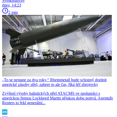
Světkreativity
dnes, 14:23
2 min
„To se nestane za dva roky.“ Rheinmetall bude schopný doplnit
americké zásoby střel, zabere to ale čas, říká šéf zbrojovky
Zvýšení výroby balistických střel ATACMS ve spolupráci s
americkou firmou Lockheed Martin nějakou dobu potrvá. Agentuře
Reuters to řekl generální...