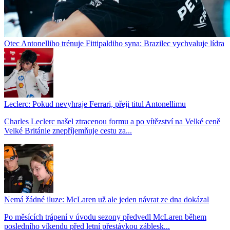
Otec Antonelliho trénuje Fittipaldiho syna: Brazilec vychvaluje lídra
Leclerc: Pokud nevyhraje Ferrari, přeji titul Antonellimu
Charles Leclerc našel ztracenou formu a po vítězství na Velké ceně
Velké Británie znepříjemňuje cestu za...
Nemá žádné iluze: McLaren už ale jeden návrat ze dna dokázal
Po měsících trápení v úvodu sezony předvedl McLaren během
posledního víkendu před letní přestávkou záblesk...