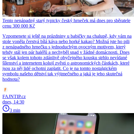
Tento nenápadný starý typicky český hrneček má dnes pro sběratele
cenu 300 000 Kč
Vzpomenete si ještě na prázdniny u babičky na chalupě, kdy vám na
stole voněla čerstvá bílá káva nebo horké kakao? Možná jste ho pili
z nenápadného hrnečku s jednoduchým ovocným motivem, který
tehdy stál jen pár haléřů a nechyběl snad v žádné domácnosti. Dnes
se však kolem tohoto zdánlivě obyčejného kousku strhlo nevídané
šílenství a internetem kolují zvěsti o astronomických částkách, které
jsou za něj lidé ochotni zaplatit. Co je na tomto nostalgickém
symbolu našeho dětství tak výjimečného a jaká je jeho skutečná
hodnota?
FAJNTIP.cz
dnes, 14:30
3 min