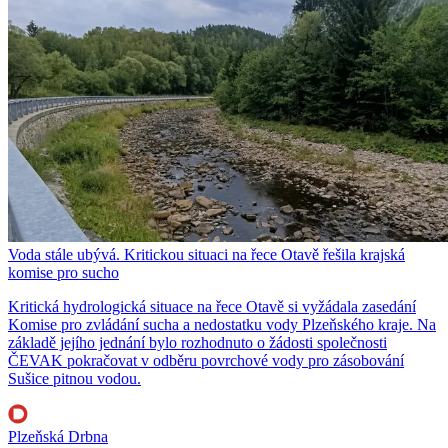
Voda stále ubývá. Kritickou situaci na řece Otavě řešila krajská
komise pro sucho
Kritická hydrologická situace na řece Otavě si vyžádala zasedání
Komise pro zvládání sucha a nedostatku vody Plzeňského kraje. Na
základě jejího jednání bylo rozhodnuto o žádosti společnosti
ČEVAK pokračovat v odběru povrchové vody pro zásobování
Sušice pitnou vodou.
Plzeňská Drbna