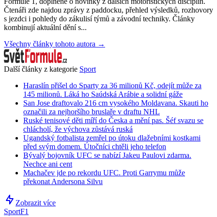
Formule 1, doplněné o novinky z dalších motoristických disciplín.
Čtenáři zde najdou zprávy z paddocku, přehled výsledků, rozhovory
s jezdci i pohledy do zákulisí týmů a závodní techniky. Články
kombinují aktuální dění s...
Všechny články tohoto autora →
Další články z kategorie
Sport
Haraslín přišel do Sparty za 36 milionů Kč, odejít může za
145 milionů. Láká ho Saúdská Arábie a solidní gáže
San Jose draftovalo 216 cm vysokého Moldavana. Skauti ho
označili za nejhoršího bruslaře v draftu NHL
Ruské tenisové děti míří do Česka a mění pas. Šéf svazu se
chlácholí, že výchova zůstává ruská
Ugandský fotbalista zemřel po útoku dlažebními kostkami
před svým domem. Útočníci chtěli jeho telefon
Bývalý bojovník UFC se nabízí Jakeu Paulovi zdarma.
Nechce ani cent
Machačev jde po rekordu UFC. Proti Garrymu může
překonat Andersona Silvu
Zobrazit více
Sport
F1