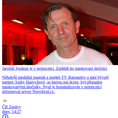
Jaromír Soukup je v nemocnici. Zmlátili ho maskovaní útočníci
Někdejší mediální magnát a majitel TV Barrandov a také bývalý
partner Agáty Hanychové, se kterou má dceru, byl přepaden
maskovanými útočníky. Nyní je hospitalizován v nemocnici,
informoval server Neovlivní.cz.
ČR Zprávy
dnes, 14:27