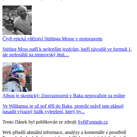
Čtyři epická vítězství Stirlinga Mosse v motorsportu
Stirling Moss patří k nejlepším jezdcům, kteří závodili ve formuli 1,
ale nedosáhli na mistrovský titul....
Albon je skeptický: Znovuzrození v Baku nepovažuje za reálne
Ve Williamsu se už teď těší do Baku, protože právě tam plánují
nasadit výrazný balík vylepšení, který by...
Tento článek byl publikován ze zdrojů
SvětFormule.cz
Web přináší aktuální informace, analýzy a komentáře z prostředí