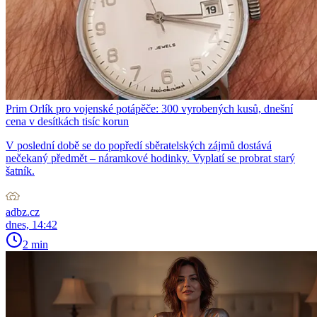
Prim Orlík pro vojenské potápěče: 300 vyrobených kusů, dnešní
cena v desítkách tisíc korun
V poslední době se do popředí sběratelských zájmů dostává
nečekaný předmět – náramkové hodinky. Vyplatí se probrat starý
šatník.
adbz.cz
dnes, 14:42
2 min