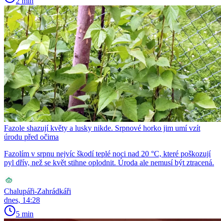
2 min
Fazole shazují květy a lusky nikde. Srpnové horko jim umí vzít
úrodu před očima
Fazolím v srpnu nejvíc škodí teplé noci nad 20 °C, které poškozují
pyl dřív, než se květ stihne oplodnit. Úroda ale nemusí být ztracená.
Chalupáři-Zahrádkáři
dnes, 14:28
5 min