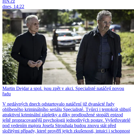
HN.cz
dnes, 14:22
Martin Dejdar a spol. jsou zpět v akci. Specialisté natáčejí novou
řadu
V nedávných dnech odstartovalo natáčení již dvanácté řady
oblíbeného kriminálního seriálu Specialisté. Tvůrci i tentokrát slibují
atraktivní kriminální zápletky a díky prodloužené stopáži epizod
ještě propracovanější psychologii jednotlivých postav. Vyšetřovatelé
pod vedením majora Josefa Strouhala budou znovu stát před
složitými případy, které prověří jejich zkušenosti, intuici i schopnost