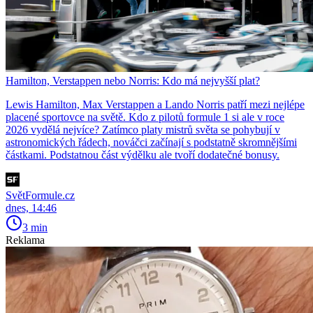
Hamilton, Verstappen nebo Norris: Kdo má nejvyšší plat?
Lewis Hamilton, Max Verstappen a Lando Norris patří mezi nejlépe
placené sportovce na světě. Kdo z pilotů formule 1 si ale v roce
2026 vydělá nejvíce? Zatímco platy mistrů světa se pohybují v
astronomických řádech, nováčci začínají s podstatně skromnějšími
částkami. Podstatnou část výdělku ale tvoří dodatečné bonusy.
SvětFormule.cz
dnes, 14:46
3 min
Reklama