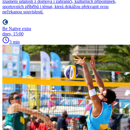
znamení událostí z domova i zahraničí, kulturních připomínek,
sportovních příběhů i témat, která dokážou překvapit svou
nečekanou souvislostí.
Be Native extra
dnes, 15:00
3 min