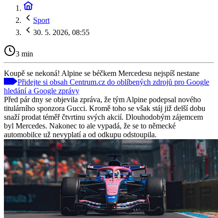
Sport
30. 5. 2026, 08:55
3 min
Koupě se nekoná! Alpine se béčkem Mercedesu nejspíš nestane
Přidejte si obsah Centrum.cz do oblíbených zdrojů pro Google
hledání a Google zprávy
Před pár dny se objevila zpráva, že tým Alpine podepsal nového
titulárního sponzora Gucci. Kromě toho se však stáj již delší dobu
snaží prodat téměř čtvrtinu svých akcií. Dlouhodobým zájemcem
byl Mercedes. Nakonec to ale vypadá, že se to německé
automobilce už nevyplatí a od odkupu odstoupila.