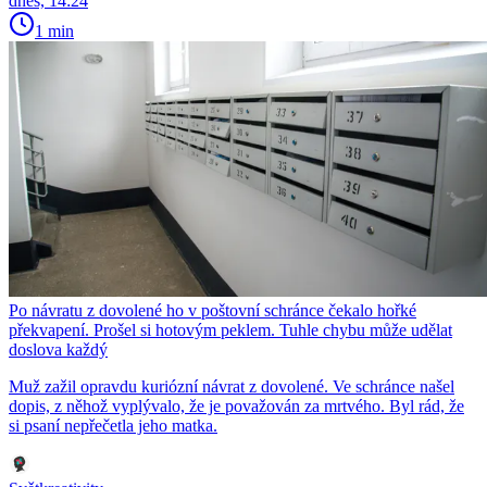
dnes, 14:24
1 min
Po návratu z dovolené ho v poštovní schránce čekalo hořké
překvapení. Prošel si hotovým peklem. Tuhle chybu může udělat
doslova každý
Muž zažil opravdu kuriózní návrat z dovolené. Ve schránce našel
dopis, z něhož vyplývalo, že je považován za mrtvého. Byl rád, že
si psaní nepřečetla jeho matka.