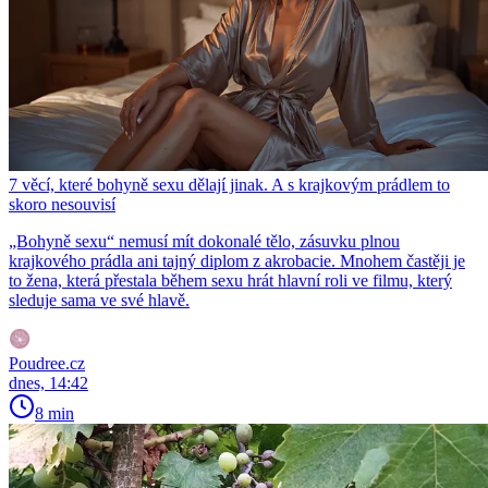
7 věcí, které bohyně sexu dělají jinak. A s krajkovým prádlem to
skoro nesouvisí
„Bohyně sexu“ nemusí mít dokonalé tělo, zásuvku plnou
krajkového prádla ani tajný diplom z akrobacie. Mnohem častěji je
to žena, která přestala během sexu hrát hlavní roli ve filmu, který
sleduje sama ve své hlavě.
Poudree.cz
dnes, 14:42
8 min