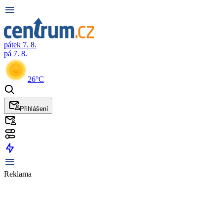
pátek 7. 8.
pá 7. 8.
26°C
Přihlášení
Reklama