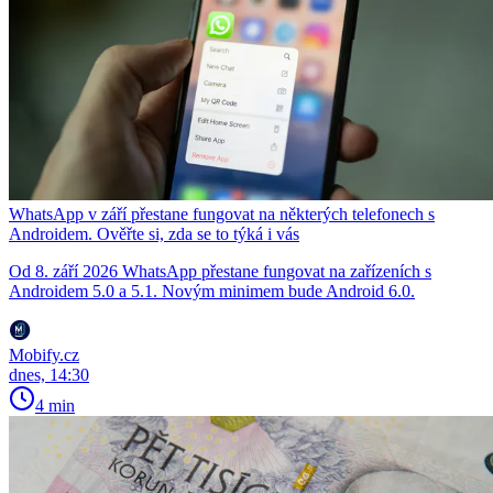
WhatsApp v září přestane fungovat na některých telefonech s
Androidem. Ověřte si, zda se to týká i vás
Od 8. září 2026 WhatsApp přestane fungovat na zařízeních s
Androidem 5.0 a 5.1. Novým minimem bude Android 6.0.
Mobify.cz
dnes, 14:30
4 min