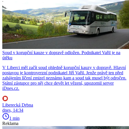
Soud v korupční kauze v dopravě odložen. Podnikatel Vařil je na
útěku
V Liberci měl začít soud ohledně korupční kauzy v dopravě. Hlavní
postavou je kontroverzní podnikatel Jiří Vařil. Jenže právě ten před
zahájením líčení zmizel neznámo kam a soud tak musel být odročen.
Státní zástupce pro něj chce devět let vězení, upozornil server
iDnes.cz.
Liberecká Drbna
dnes, 14:34
1 min
Reklama