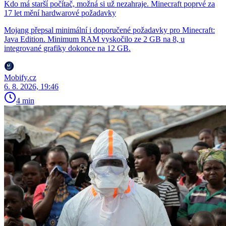
Kdo má starší počítač, možná si už nezahraje. Minecraft poprvé za
17 let mění hardwarové požadavky
Mojang přepsal minimální i doporučené požadavky pro Minecraft:
Java Edition. Minimum RAM vyskočilo ze 2 GB na 8, u
integrované grafiky dokonce na 12 GB.
Mobify.cz
6. 8. 2026, 19:46
4 min