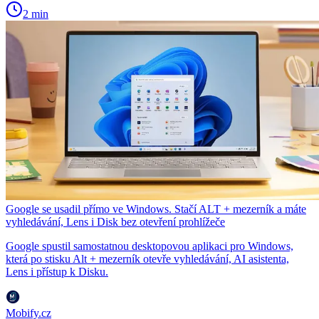
2 min
Google se usadil přímo ve Windows. Stačí ALT + mezerník a máte
vyhledávání, Lens i Disk bez otevření prohlížeče
Google spustil samostatnou desktopovou aplikaci pro Windows,
která po stisku Alt + mezerník otevře vyhledávání, AI asistenta,
Lens i přístup k Disku.
Mobify.cz