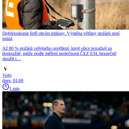
Defektoskopie šetří obcím miliony. Výměna většiny stožárů není
nutná
Až 80 % stožárů veřejného osvětlení, které obce považují za
dosloužilé, může podle měření společnosti ČEZ ESL bezpečně
sloužit i…
Volty
dnes, 01:00
1 min