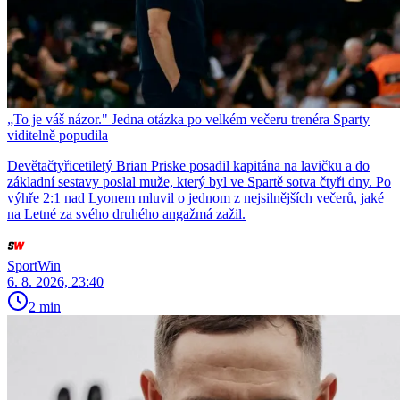
„To je váš názor." Jedna otázka po velkém večeru trenéra Sparty
viditelně popudila
Devětačtyřicetiletý Brian Priske posadil kapitána na lavičku a do
základní sestavy poslal muže, který byl ve Spartě sotva čtyři dny. Po
výhře 2:1 nad Lyonem mluvil o jednom z nejsilnějších večerů, jaké
na Letné za svého druhého angažmá zažil.
SportWin
6. 8. 2026, 23:40
2 min