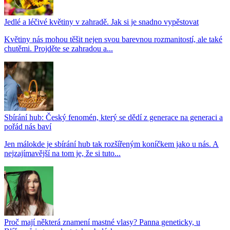
Jedlé a léčivé květiny v zahradě. Jak si je snadno vypěstovat
Květiny nás mohou těšit nejen svou barevnou rozmanitostí, ale také
chutěmi. Projděte se zahradou a...
Sbírání hub: Český fenomén, který se dědí z generace na generaci a
pořád nás baví
Jen málokde je sbírání hub tak rozšířeným koníčkem jako u nás. A
nejzajímavější na tom je, že si tuto...
Proč mají některá znamení mastné vlasy? Panna geneticky, u