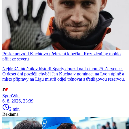
Priske potvrdil Kuchtovo přeřazení k béčku. Rozuzlení by mohlo
přijít ze severu
Nejdražší útočník v historii Sparty dorazil na Letnou 25. července.
O deset dní později chyběl Jan Kuchta v nominaci na Lyon úplně a
místo přípravy na Ligu mistrů odjel trénovat s třetiligovou rezervou.
SportWin
6. 8. 2026, 23:39
2 min
Reklama