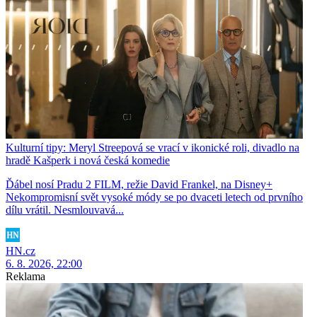
Kulturní tipy: Meryl Streepová se vrací v ikonické roli, divadlo na
hradě Kašperk i nová česká komedie
Ďábel nosí Pradu 2 FILM, režie David Frankel, na Disney+
Nekompromisní svět vysoké módy se po dvaceti letech od prvního
dílu vrátil. Nesmlouvavá...
HN.cz
6. 8. 2026, 22:00
Reklama