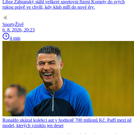
Libor Zábranský stáhl veškeré sportovní řízení Komety do svých
rukou právě ve chvíli, kdy klub míří do nové éry.
SportyŽivě
6. 8. 2026, 20:23
4 min
Ronaldo ukázal kolekci aut v hodnotě 700 milionů Kč. Patří mezi ně
model, kterých vzniklo jen deset