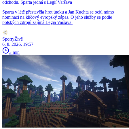
odchodu. Sparta jedná s Legií Varšava
Sparta v létě přestavěla hrot útoku a Jan Kuchta se ocitl mimo
nominaci na klíčový evropský zápas. O jeho služby se podle
polských zdrojů zajímá Legia Varšava.
SportyŽivě
6. 8. 2026, 19:57
3 min