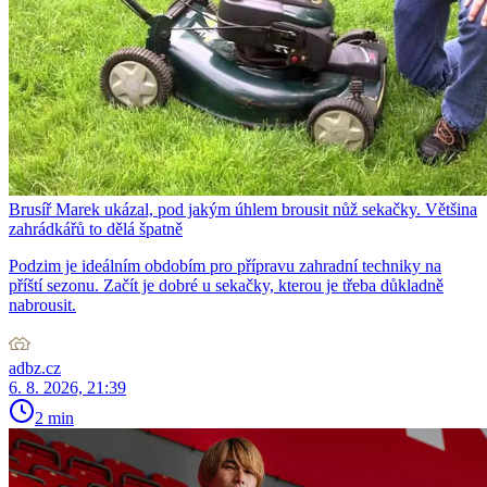
Brusíř Marek ukázal, pod jakým úhlem brousit nůž sekačky. Většina
zahrádkářů to dělá špatně
Podzim je ideálním obdobím pro přípravu zahradní techniky na
příští sezonu. Začít je dobré u sekačky, kterou je třeba důkladně
nabrousit.
adbz.cz
6. 8. 2026, 21:39
2 min