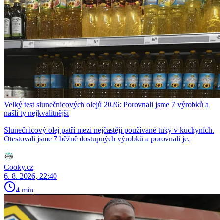
Velký test slunečnicových olejů 2026: Porovnali jsme 7 výrobků a
našli ty nejkvalitnější
Slunečnicový olej patří mezi nejčastěji používané tuky v kuchyních.
Otestovali jsme 7 běžně dostupných výrobků a porovnali je.
Cooky.cz
6. 8. 2026, 22:40
4 min