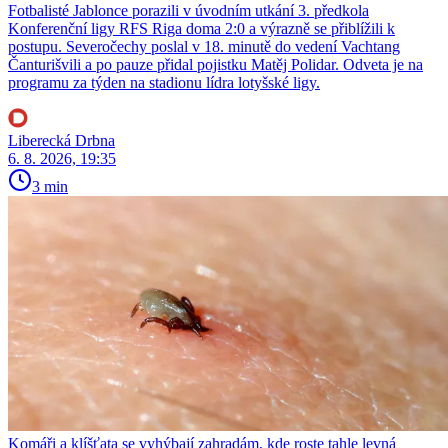
Fotbalisté Jablonce porazili v úvodním utkání 3. předkola
Konferenční ligy RFS Riga doma 2:0 a výrazně se přiblížili k
postupu. Severočechy poslal v 18. minutě do vedení Vachtang
Čanturišvili a po pauze přidal pojistku Matěj Polidar. Odveta je na
programu za týden na stadionu lídra lotyšské ligy.
Liberecká Drbna
6. 8. 2026, 19:35
3 min
Komáři a klíšťata se vyhýbají zahradám, kde roste tahle levná