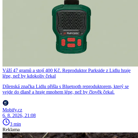
Váží 47 gramů a stojí 400 Kč. Reproduktor Parkside z Lidlu hraje
lépe, než by kdokoliv čekal
Dílenská značka Lidlu přišla s Bluetooth reproduktorem, který se
vejde do dlaně a hraje mnohem lépe, než by člověk čekal.
Mobify.cz
6. 8. 2026, 21:08
3 min
Reklama