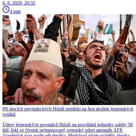
6. 8. 2026, 20:32
4 min
Při útocích povstaleckých Húsíů zemřelo na šest desítek jemenských
vojáků
Údery jemenských povstalců Húsíů na provládní jednotky zabily 58
lidí, řekl ve čtvrtek nejmenovaný vojenský zdroj agentuře AFP.
Zraněných jsou podle něj desítky. Předchozí údaje uváděly zhruba