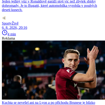
Jeden jediný vůz v Ronaldově garáži stojí víc než zbytek sbírky
dohromady. Je to Bugatti, které automobilka vyrobila v pouhých
deseti kusech.
SportyŽivě
6. 8. 2026, 20:16
4 min
Reklama
Kuchta se nevešel ani na Lyon a po příchodu Brunese je blízko