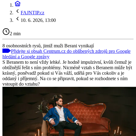
FAJNTIP.cz
10. 6. 2026, 13:00
2 min
8 osobnostních rysů, jimiž muži Berani vynikají
Přidejte si obsah Centrum.cz do oblíbených zdrojů pro Google
hledání a Google zprávy
S Beranem to není vždy lehké. Je hodně impulzivní, kvůli čemuž je
obtížnější řešit s ním problémy. Nicméně vztah s Beranem může být
krásný, poněvadž pokud si Vás váží, udělá pro Vás cokoliv a je
oddaný i příjemný. Na co se připravit, pokud se rozhodnete s ním
vstoupit do vztahu?