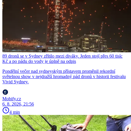
89 dronů se v Sydney zřítilo mezi diváky. Jeden stojí přes 60 tisíc
Kč a po pádu do vody je úplně na odpis
Pondělní večer nad sydneyským přístavem proměnil rekordní
světelnou show v nejdražší hromadný pád dronů v historii festivalu
Vivid Sydney.
Mobify.cz
6. 8. 2026, 21:56
4 min