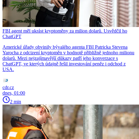
FBI agent měl ukrást kryptoměny za milion dolarů. Usvědčil ho
ChatGPT
Americké úřady obvinily bývalého agenta FBI Patricka Stevena
Yarocha z odcizení kryptoměn v hodnotě přibližně jednoho milionu
dolarů. Mezi nejzajímavější důkazy patří jeho konverzace s
ChatGPT, ve kterých údajně řešil investování peněz i odchod z
USA.
cdr.cz
dnes, 01:00
2 min