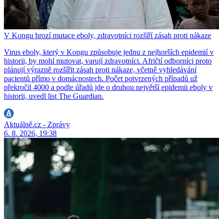
V Kongu hrozí mutace eboly, zdravotníci rozšíří zásah proti nákaze
Virus eboly, který v Kongu způsobuje jednu z nejhorších epidemií v
historii, by mohl mutovat, varují zdravotníci. Afričtí odborníci proto
plánují výrazně rozšířit zásah proti nákaze, včetně vyhledávání
pacientů přímo v domácnostech. Počet potvrzených případů už
překročil 4000 a podle úřadů jde o druhou největší epidemii eboly v
historii, uvedl list The Guardian.
Aktuálně.cz - Zprávy
6. 8. 2026, 19:38