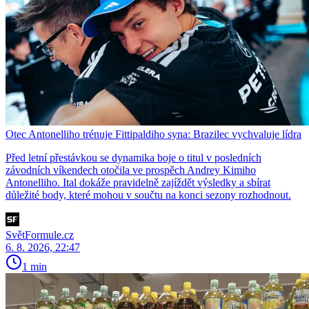
Otec Antonelliho trénuje Fittipaldiho syna: Brazilec vychvaluje lídra
Před letní přestávkou se dynamika boje o titul v posledních
závodních víkendech otočila ve prospěch Andrey Kimiho
Antonelliho. Ital dokáže pravidelně zajíždět výsledky a sbírat
důležité body, které mohou v součtu na konci sezony rozhodnout.
SvětFormule.cz
6. 8. 2026, 22:47
1 min