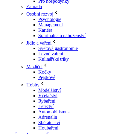
Pro hospodyňky
Zahrada
Osobní rozvoj
Psychologie
Management
Kariéra
Spiritualita a náboženství
Jídlo a vaření
Světová gastronomie
Levné vaření
Kulinářské triky
Mazlíčci
Kočky
Pejskové
Hobby
Modelářství
Včelařství
Rybaření
Letectví
Automobilismus
Adrenalin
Sběratelství
Houbaření