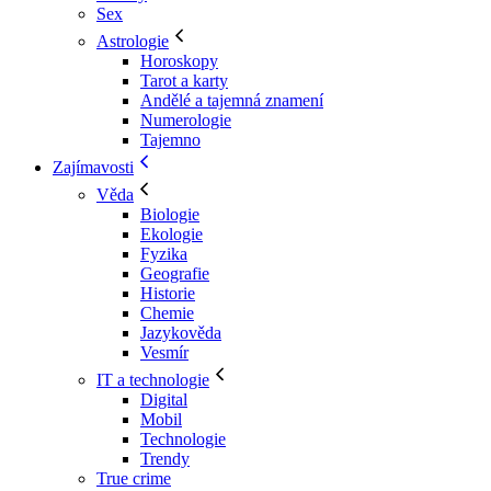
Sex
Astrologie
Horoskopy
Tarot a karty
Andělé a tajemná znamení
Numerologie
Tajemno
Zajímavosti
Věda
Biologie
Ekologie
Fyzika
Geografie
Historie
Chemie
Jazykověda
Vesmír
IT a technologie
Digital
Mobil
Technologie
Trendy
True crime