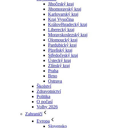
Jihočeský kraj
Jihomoravský kraj
Karlovarský kraj
Kraj Vysočina
Králověhradecký kraj
Liberecký kraj
Moravskoslezský kraj
Olomoucký kraj
Pardubický kraj
Plzeňský kraj
Středočeský kraj
Ústecký kraj
Zlínský kraj
Praha
Brno
Ostrava
Školství
Zdravotnictví
Politika
O počasí
Volby 2026
Zahraničí
Evropa
Slovensko