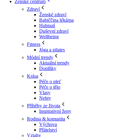
Ženské centrum
Zdraví
Ženské zdraví
Babiččina lékárna
Hubnutí
Duševní zdraví
Wellbeing
Fitness
Jóga a pilates
Módní trendy
Aktuální trendy
Doplňky
Krása
Péče o pleť
Péče o tělo
Vlasy
Nehty
Příběhy ze života
Inspirativní ženy
Rodina & komunita
Výchova
Přátelství
Vztahy