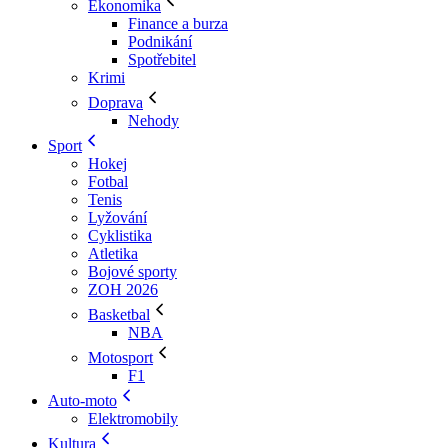
Ekonomika
Finance a burza
Podnikání
Spotřebitel
Krimi
Doprava
Nehody
Sport
Hokej
Fotbal
Tenis
Lyžování
Cyklistika
Atletika
Bojové sporty
ZOH 2026
Basketbal
NBA
Motosport
F1
Auto-moto
Elektromobily
Kultura