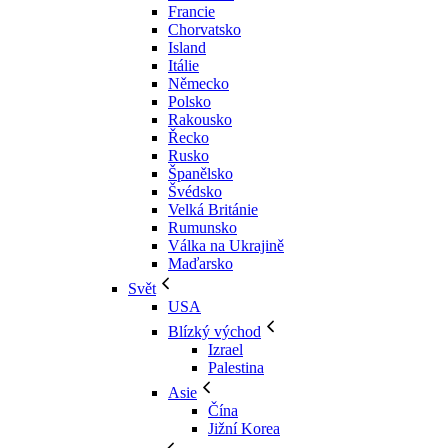
Francie
Chorvatsko
Island
Itálie
Německo
Polsko
Rakousko
Řecko
Rusko
Španělsko
Švédsko
Velká Británie
Rumunsko
Válka na Ukrajině
Maďarsko
Svět
USA
Blízký východ
Izrael
Palestina
Asie
Čína
Jižní Korea