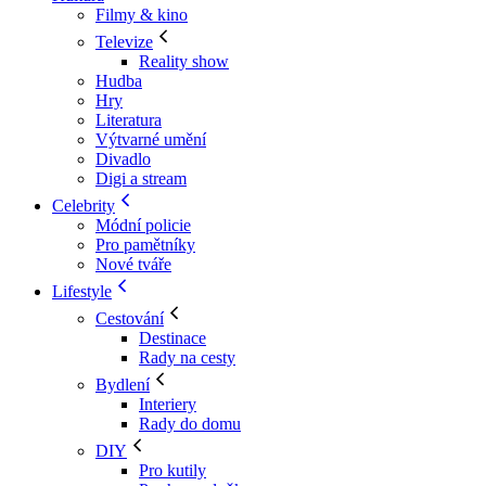
Filmy & kino
Televize
Reality show
Hudba
Hry
Literatura
Výtvarné umění
Divadlo
Digi a stream
Celebrity
Módní policie
Pro pamětníky
Nové tváře
Lifestyle
Cestování
Destinace
Rady na cesty
Bydlení
Interiery
Rady do domu
DIY
Pro kutily