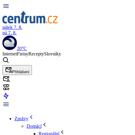
pátek 7. 8.
pá 7. 8.
20°C
Internet
Firmy
Recepty
Slovníky
Přihlášení
Zprávy
Domácí
Regionální