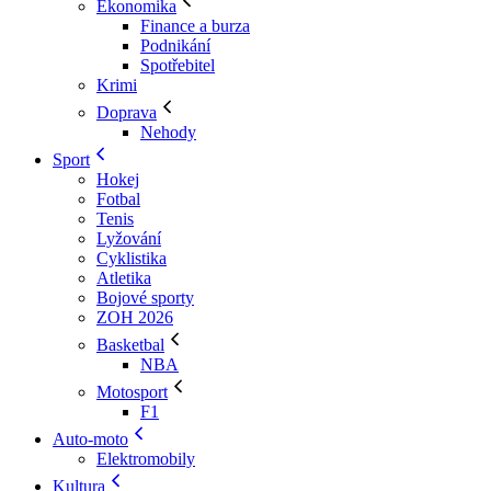
Ekonomika
Finance a burza
Podnikání
Spotřebitel
Krimi
Doprava
Nehody
Sport
Hokej
Fotbal
Tenis
Lyžování
Cyklistika
Atletika
Bojové sporty
ZOH 2026
Basketbal
NBA
Motosport
F1
Auto-moto
Elektromobily
Kultura