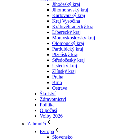
Jihočeský kraj
Jihomoravský kraj
Karlovarský kraj
Kraj Vysočina
Králověhradecký kraj
Liberecký kraj
Moravskoslezský kraj
Olomoucký kraj
Pardubický kraj
Plzeňský kraj
Středočeský kraj
Ústecký kraj
Zlínský kraj
Praha
Brno
Ostrava
Školství
Zdravotnictví
Politika
O počasí
Volby 2026
Zahraničí
Evropa
Slovensko