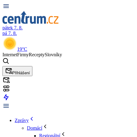
pátek 7. 8.
pá 7. 8.
19°C
Internet
Firmy
Recepty
Slovníky
Přihlášení
Zprávy
Domácí
Regionální