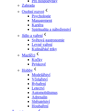
Pro hospodyňky
Zahrada
Osobní rozvoj
Psychologie
Management
Kariéra
Spiritualita a náboženství
Jídlo a vaření
Světová gastronomie
Levné vaření
Kulinářské triky
Mazlíčci
Kočky
Pejskové
Hobby
Modelářství
Včelařství
Rybaření
Letectví
Automobilismus
Adrenalin
Sběratelství
Houbaření