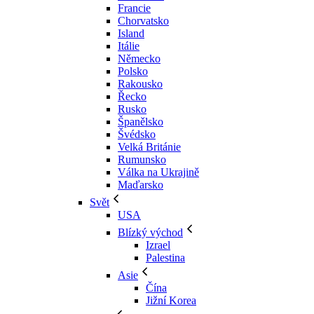
Francie
Chorvatsko
Island
Itálie
Německo
Polsko
Rakousko
Řecko
Rusko
Španělsko
Švédsko
Velká Británie
Rumunsko
Válka na Ukrajině
Maďarsko
Svět
USA
Blízký východ
Izrael
Palestina
Asie
Čína
Jižní Korea