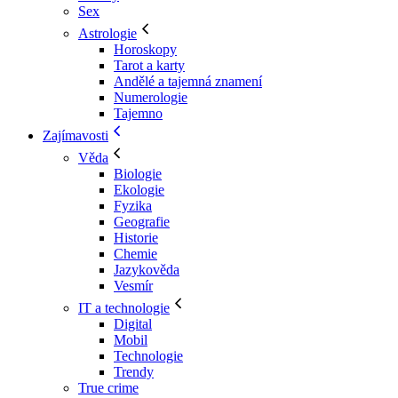
Sex
Astrologie
Horoskopy
Tarot a karty
Andělé a tajemná znamení
Numerologie
Tajemno
Zajímavosti
Věda
Biologie
Ekologie
Fyzika
Geografie
Historie
Chemie
Jazykověda
Vesmír
IT a technologie
Digital
Mobil
Technologie
Trendy
True crime