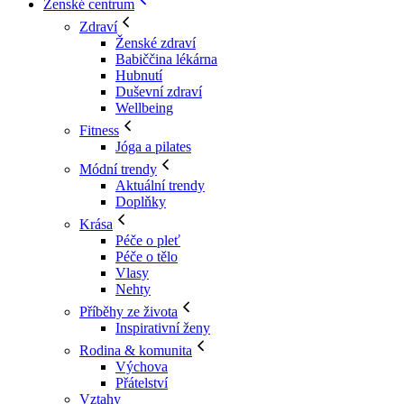
Ženské centrum
Zdraví
Ženské zdraví
Babiččina lékárna
Hubnutí
Duševní zdraví
Wellbeing
Fitness
Jóga a pilates
Módní trendy
Aktuální trendy
Doplňky
Krása
Péče o pleť
Péče o tělo
Vlasy
Nehty
Příběhy ze života
Inspirativní ženy
Rodina & komunita
Výchova
Přátelství
Vztahy