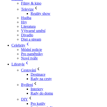
Filmy & kino
Televize
Reality show
Hudba
Hry
Literatura
Výtvarné umění
Divadlo
Digi a stream
Celebrity
Módní policie
Pro pamětníky
Nové tváře
Lifestyle
Cestování
Destinace
Rady na cesty
Bydlení
Interiery
Rady do domu
DIY
Pro kutily