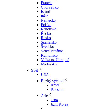
Francie
Chorvatsko
Island
Itálie
Německo
Polsko
Rakousko
Řecko
Rusko
Španělsko
Švédsko
Velká Británie
Rumunsko
Válka na Ukrajině
Maďarsko
Svět
USA
Blízký východ
Izrael
Palestina
Asie
Čína
Jižní Korea