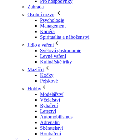
Pro hospodyňky
Zahrada
Osobní rozvoj
Psychologie
Management
Kariéra
Spiritualita a náboženství
Jídlo a vaření
Světová gastronomie
Levné vaření
Kulinářské triky
Mazlíčci
Kočky
Pejskové
Hobby
Modelářství
Včelařství
Rybaření
Letectví
Automobilismus
Adrenalin
Sběratelství
Houbaření