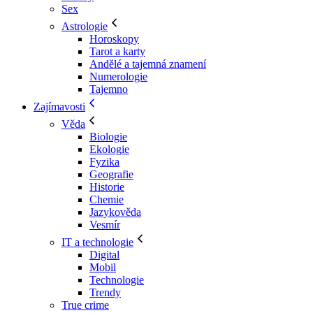
Sex
Astrologie
Horoskopy
Tarot a karty
Andělé a tajemná znamení
Numerologie
Tajemno
Zajímavosti
Věda
Biologie
Ekologie
Fyzika
Geografie
Historie
Chemie
Jazykověda
Vesmír
IT a technologie
Digital
Mobil
Technologie
Trendy
True crime