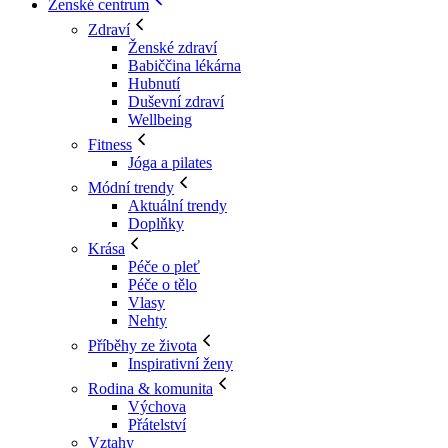
Ženské centrum
Zdraví
Ženské zdraví
Babiččina lékárna
Hubnutí
Duševní zdraví
Wellbeing
Fitness
Jóga a pilates
Módní trendy
Aktuální trendy
Doplňky
Krása
Péče o pleť
Péče o tělo
Vlasy
Nehty
Příběhy ze života
Inspirativní ženy
Rodina & komunita
Výchova
Přátelství
Vztahy