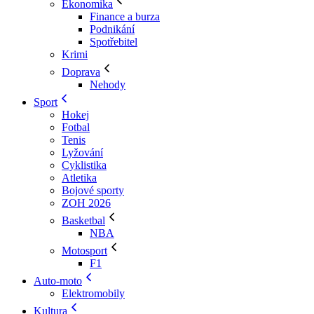
Ekonomika
Finance a burza
Podnikání
Spotřebitel
Krimi
Doprava
Nehody
Sport
Hokej
Fotbal
Tenis
Lyžování
Cyklistika
Atletika
Bojové sporty
ZOH 2026
Basketbal
NBA
Motosport
F1
Auto-moto
Elektromobily
Kultura