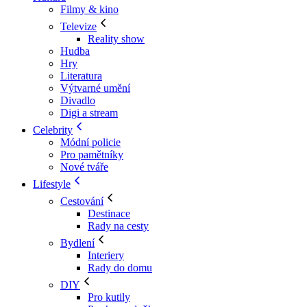
Filmy & kino
Televize
Reality show
Hudba
Hry
Literatura
Výtvarné umění
Divadlo
Digi a stream
Celebrity
Módní policie
Pro pamětníky
Nové tváře
Lifestyle
Cestování
Destinace
Rady na cesty
Bydlení
Interiery
Rady do domu
DIY
Pro kutily