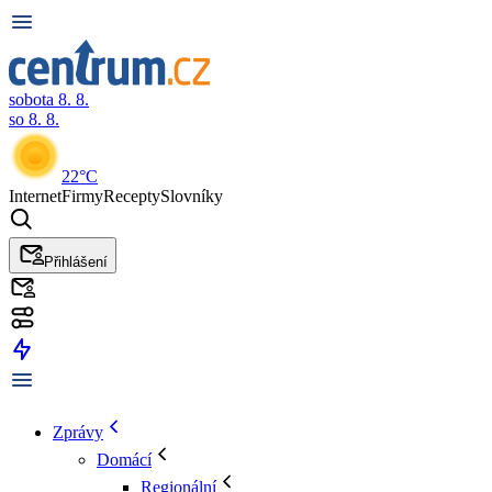
sobota 8. 8.
so 8. 8.
22°C
Internet
Firmy
Recepty
Slovníky
Přihlášení
Zprávy
Domácí
Regionální