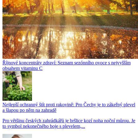
Říjnové koncentráty zdraví: Seznam sezónního ovoce s nejvyšším
obsahem vitaminu C
Nejlepší ochranný štít proti rakovině: Pro Čechy je to zákeřný plevel
a šlapou po něm na zahradě
Pro většinu českých zahrádkářů je bršlice kozí noha noční můrou. Je
to symbol nekonečného boje s plevelem,...