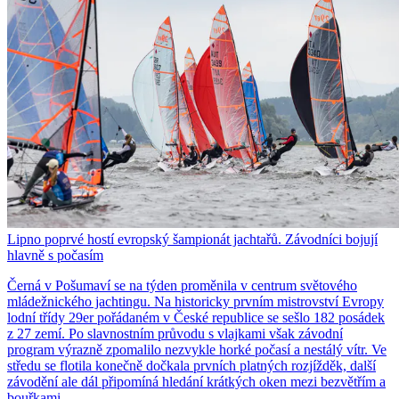
Lipno poprvé hostí evropský šampionát jachtařů. Závodníci bojují
hlavně s počasím
Černá v Pošumaví se na týden proměnila v centrum světového
mládežnického jachtingu. Na historicky prvním mistrovství Evropy
lodní třídy 29er pořádaném v České republice se sešlo 182 posádek
z 27 zemí. Po slavnostním průvodu s vlajkami však závodní
program výrazně zpomalilo nezvykle horké počasí a nestálý vítr. Ve
středu se flotila konečně dočkala prvních platných rozjížděk, další
závodění ale dál připomíná hledání krátkých oken mezi bezvětřím a
bouřkami.