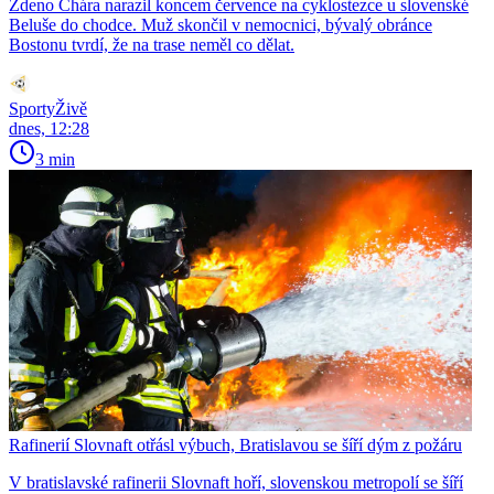
Zdeno Chára narazil koncem července na cyklostezce u slovenské
Beluše do chodce. Muž skončil v nemocnici, bývalý obránce
Bostonu tvrdí, že na trase neměl co dělat.
SportyŽivě
dnes, 12:28
3 min
Rafinerií Slovnaft otřásl výbuch, Bratislavou se šíří dým z požáru
V bratislavské rafinerii Slovnaft hoří, slovenskou metropolí se šíří