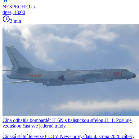
NESPECHEJ.cz
dnes, 13:00
3 min
Čína odhalila bombardér H-6N s balistickou střelou JL-1. Posiluje
vzdušnou část své jaderné triády
Čínská státní televize CCTV News odvysílala 4. srpna 2026 záběry,