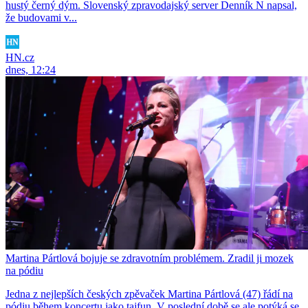
hustý černý dým. Slovenský zpravodajský server Denník N napsal,
že budovami v...
HN.cz
dnes, 12:24
Martina Pártlová bojuje se zdravotním problémem. Zradil ji mozek
na pódiu
Jedna z nejlepších českých zpěvaček Martina Pártlová (47) řádí na
pódiu během koncertu jako tajfun. V poslední době se ale potýká se