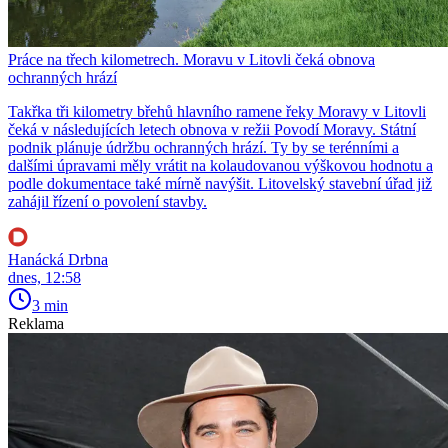
Práce na třech kilometrech. Moravu v Litovli čeká obnova
ochranných hrází
Takřka tři kilometry břehů hlavního ramene řeky Moravy v Litovli
čeká v následujících letech obnova v režii Povodí Moravy. Státní
podnik plánuje údržbu ochranných hrází. Ty by se terénními a
dalšími úpravami měly vrátit na kolaudovanou výškovou hodnotu a
podle dokumentace také mírně navýšit. Litovelský stavební úřad již
zahájil řízení o povolení stavby.
Hanácká Drbna
dnes, 12:58
3 min
Reklama