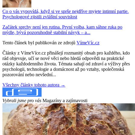
Co o vás vypovídá, když si ve sprše nejdříve myjete intimní partie.
Psychologové zjistili zvláštní souvislost
Začátek sprchy není jen rutina. První volba, kam sáhne ruka po
mýdle, bývá pozoruhodně stabilní návyk – a...
Tento článek byl publikován ze zdrojů
VímeVíc.cz
Články z VímeVíce.cz přinášejí rozmanitý obsah pro každého, kdo
rád objevuje, učí se nové věci nebo hledá odpovědi na praktické
otázky každodenního života. Témata sahají od zdraví a výživy přes
psychologii, technologie a domácnost až po vztahy, společenská
pozorování nebo nevšední...
Všechny články tohoto autora →
Vybrali jsme pro vás
Magazíny a zajímavosti