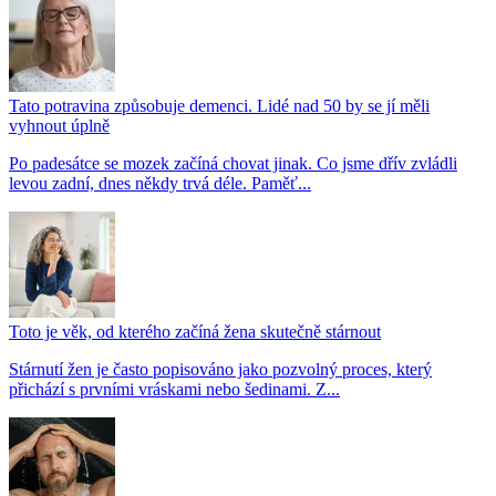
Tato potravina způsobuje demenci. Lidé nad 50 by se jí měli
vyhnout úplně
Po padesátce se mozek začíná chovat jinak. Co jsme dřív zvládli
levou zadní, dnes někdy trvá déle. Paměť...
Toto je věk, od kterého začíná žena skutečně stárnout
Stárnutí žen je často popisováno jako pozvolný proces, který
přichází s prvními vráskami nebo šedinami. Z...