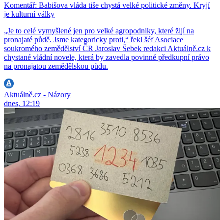
Komentář: Babišova vláda tiše chystá velké politické změny. Kryjí
je kulturní války
„Je to celé vymyšlené jen pro velké agropodniky, které žijí na
pronajaté půdě. Jsme kategoricky proti,“ řekl šéf Asociace
soukromého zemědělství ČR Jaroslav Šebek redakci Aktuálně.cz k
chystané vládní novele, která by zavedla povinné předkupní právo
na pronajatou zemědělskou půdu.
Aktuálně.cz - Názory
dnes, 12:19