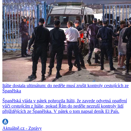
Itálie dostala ultimátum: do neděle musí zrušit kontroly cestujících ze
Španělska
Španělská vláda v pátek pohrozila Itálii, že zavede odvetná opatření
vůči cestujícím z Itálie, pokud Řím do neděle nezruší kontroly lidí
přijíždějících ze Španělska. V pátek o tom napsal deník El País.
Aktuálně.cz - Zprávy