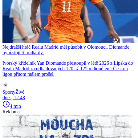
Nejdražší hráč Realu Madrid měl působit v Olomouci. Diomande
nyní stojí tři miliardy.
Ivorský křídelník Yan Diomande přestoupil v létě 2026 z Lipska do
Realu Madrid za odhadovaných 120 až 125 milionů eur. Českou
ligou přitom málem prošel.
SportyŽivě
dnes, 12:48
4 min
Reklama