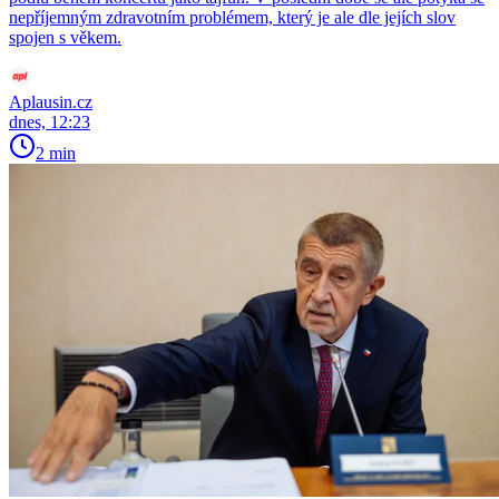
nepříjemným zdravotním problémem, který je ale dle jejích slov
spojen s věkem.
Aplausin.cz
dnes, 12:23
2 min