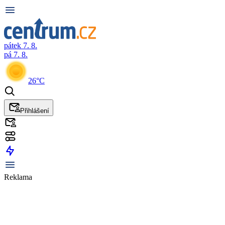
pátek 7. 8.
pá 7. 8.
26°C
Přihlášení
Reklama