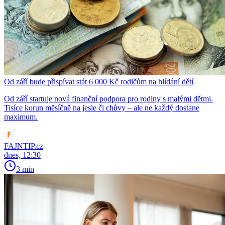
Od září bude přispívat stát 6 000 Kč rodičům na hlídání dětí
Od září startuje nová finanční podpora pro rodiny s malými dětmi.
Tisíce korun měsíčně na jesle či chůvy – ale ne každý dostane
maximum.
FAJNTIP.cz
dnes, 12:30
3 min