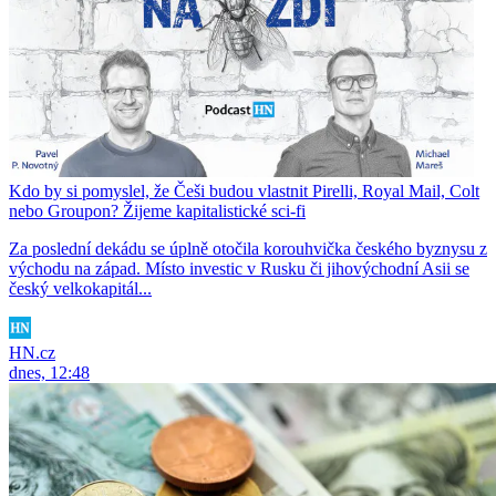
Kdo by si pomyslel, že Češi budou vlastnit Pirelli, Royal Mail, Colt
nebo Groupon? Žijeme kapitalistické sci-fi
Za poslední dekádu se úplně otočila korouhvička českého byznysu z
východu na západ. Místo investic v Rusku či jihovýchodní Asii se
český velkokapitál...
HN.cz
dnes, 12:48