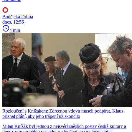
Budějcká Drbna
dnes, 12:56
4 min
Rozloučení s Knížákem: Zdrcenou vdovu museli podpírat, Klaus
přiznal přání, aby jeho trápení už skončilo
Milan Knížák byl jednou z nejsvéráznějších postav české kultury a
dnes s ním proběhlo poslední rozloučení ve smuteční síni v