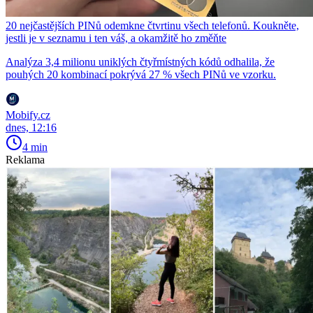
20 nejčastějších PINů odemkne čtvrtinu všech telefonů. Koukněte,
jestli je v seznamu i ten váš, a okamžitě ho změňte
Analýza 3,4 milionu uniklých čtyřmístných kódů odhalila, že
pouhých 20 kombinací pokrývá 27 % všech PINů ve vzorku.
Mobify.cz
dnes, 12:16
4 min
Reklama