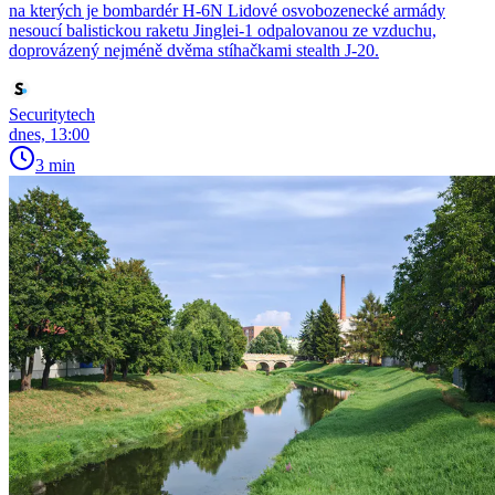
na kterých je bombardér H-6N Lidové osvobozenecké armády
nesoucí balistickou raketu Jinglei-1 odpalovanou ze vzduchu,
doprovázený nejméně dvěma stíhačkami stealth J-20.
Securitytech
dnes, 13:00
3 min