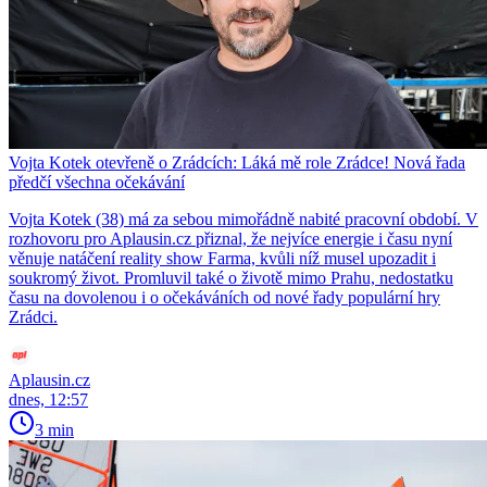
Vojta Kotek otevřeně o Zrádcích: Láká mě role Zrádce! Nová řada
předčí všechna očekávání
Vojta Kotek (38) má za sebou mimořádně nabité pracovní období. V
rozhovoru pro Aplausin.cz přiznal, že nejvíce energie i času nyní
věnuje natáčení reality show Farma, kvůli níž musel upozadit i
soukromý život. Promluvil také o životě mimo Prahu, nedostatku
času na dovolenou i o očekáváních od nové řady populární hry
Zrádci.
Aplausin.cz
dnes, 12:57
3 min