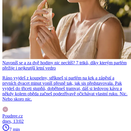
Navoníš se a za dvě hodiny nic necítíš? 7 triků, díky kterým parfém
přežije i nejkrutjší letní vedro
Ráno vyjdeš z koupelny, stříkneš si parfém na krk a zápěstí a
prvních dvacet minut voníš přesně tak, jak sis představovala. Pak
vyjdeš do třiceti stupňů, doběhneš tramvaj, dáš si ledovou kávu a
někdy kolem oběda začneš podezřívavě očichávat vlastní ruku. Nic.
Nebo skoro nic.
Poudree.cz
dnes, 13:02
7 min