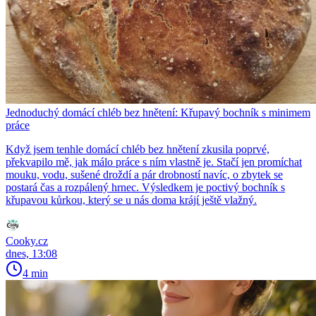
Jednoduchý domácí chléb bez hnětení: Křupavý bochník s minimem
práce
Když jsem tenhle domácí chléb bez hnětení zkusila poprvé,
překvapilo mě, jak málo práce s ním vlastně je. Stačí jen promíchat
mouku, vodu, sušené droždí a pár drobností navíc, o zbytek se
postará čas a rozpálený hrnec. Výsledkem je poctivý bochník s
křupavou kůrkou, který se u nás doma krájí ještě vlažný.
Cooky.cz
dnes, 13:08
4 min