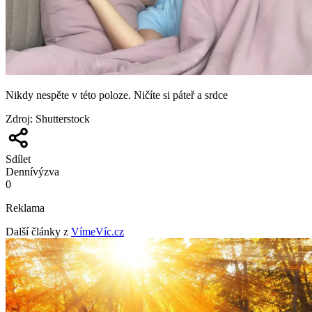
Nikdy nespěte v této poloze. Ničíte si páteř a srdce
Zdroj
:
Shutterstock
Sdílet
Denní
výzva
0
Reklama
Další články z
VímeVíc.cz