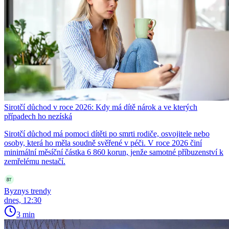
Sirotčí důchod v roce 2026: Kdy má dítě nárok a ve kterých
případech ho nezíská
Sirotčí důchod má pomoci dítěti po smrti rodiče, osvojitele nebo
osoby, která ho měla soudně svěřené v péči. V roce 2026 činí
minimální měsíční částka 6 860 korun, jenže samotné příbuzenství k
zemřelému nestačí.
Byznys trendy
dnes, 12:30
3 min