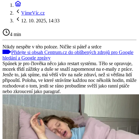
VímeVíc.cz
12. 10. 2025, 14:33
4 min
Nikdy nespěte v této poloze. Ničíte si páteř a srdce
Přidejte si obsah Centrum.cz do oblíbených zdrojů pro Google
hledání a Google zprávy
Spánek je pro člověka něco jako restart systému. Tělo se opravuje,
mozek třídí zážitky a duše se snaží zapomenout na e-maily z práce.
Jenže to, jak spíme, má větší vliv na naše zdraví, než si většina lidí
připouští. Poloha, ve které strávíme každou noc několik hodin, může
rozhodovat o tom, jestli se ráno probudíme svěží jako ranní ptáče
nebo zkroucení jako paragraf.