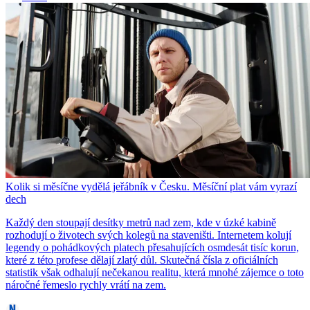
Kolik si měsíčne vydělá jeřábník v Česku. Měsíční plat vám vyrazí
dech
Každý den stoupají desítky metrů nad zem, kde v úzké kabině
rozhodují o životech svých kolegů na staveništi. Internetem kolují
legendy o pohádkových platech přesahujících osmdesát tisíc korun,
které z této profese dělají zlatý důl. Skutečná čísla z oficiálních
statistik však odhalují nečekanou realitu, která mnohé zájemce o toto
náročné řemeslo rychly vrátí na zem.