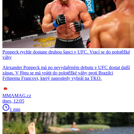
Poppeck rychle dostane druhou šanci v UFC. Vrací se do polotěžké
váhy
Alexander Poppeck má po nevydařeném debutu v UFC dostat další
zápas. V říjnu se má vrátit do polotěžké váhy proti Brazilci
Felipemu Francovi, který naposledy vyhrál na TKO.
MMAMAG.cz
dnes, 12:05
1 min