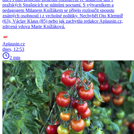
pražských Strašnicích se státními poctami. S výtvarníkem a
pedagogem Milanem Knížákem se přijelo rozloučit spoustu
známých osobností i z vrcholné politiky. Nechyběl Oto Klempíř
(63), Václav Klaus (85) nebo jak zachytila redakce Aplausin.cz,
zdrcená vdova Marie Knížáková.
Aplausin.cz
dnes, 12:53
2 min