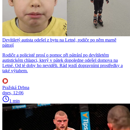
Devítiletý autista odešel z bytu na Letné, rodiče po něm marně
pátrají
Rodiče a policisté prosí o pomoc při pátrání po devítiletém
autistickém chlapci, který v pátek dopoledne odešel domova na
Letné. Od té doby ho neviděli. Rád jezdí dopravními prostředky a
také výtahem.
Pražská Drbna
dnes, 12:06
1 min