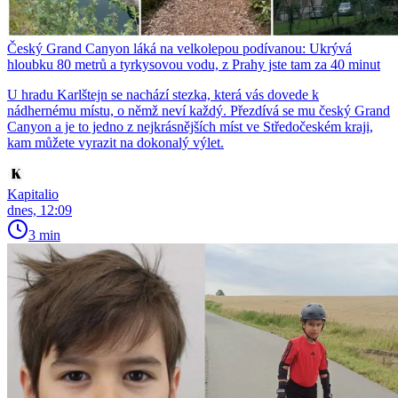
Český Grand Canyon láká na velkolepou podívanou: Ukrývá
hloubku 80 metrů a tyrkysovou vodu, z Prahy jste tam za 40 minut
U hradu Karlštejn se nachází stezka, která vás dovede k
nádhernému místu, o němž neví každý. Přezdívá se mu český Grand
Canyon a je to jedno z nejkrásnějších míst ve Středočeském kraji,
kam můžete vyrazit na dokonalý výlet.
Kapitalio
dnes, 12:09
3 min