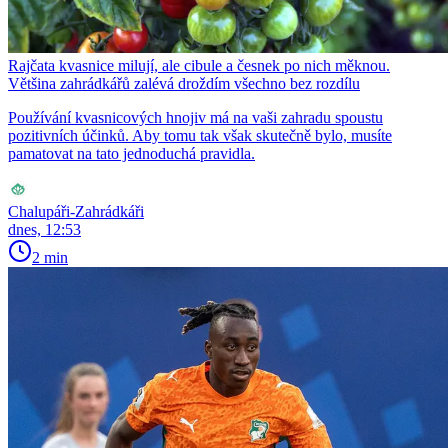
Rajčata kvasnice milují, ale cibule a česnek po nich měknou.
Většina zahrádkářů zalévá droždím všechno bez rozdílu
Používání kvasnicových hnojiv má na vaši zahradu spoustu
pozitivních účinků. Aby tomu tak však skutečně bylo, musíte
pamatovat na tato jednoduchá pravidla.
Chalupáři-Zahrádkáři
dnes, 12:53
2 min