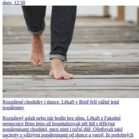
dnes, 12:30
Rozpálené chodníky i slunce. Lékaři v Brně řeší vážné letní
popáleniny
Rozpálený asfalt nebo pár hodin bez stínu. Lékaři z Fakultní
nemocnice Brno letos už hospitalizovali pět lidí s těžkými
popáleninami chodidel, mezi nimi i roční dítě. Ošetřovali také
pacienty s vážnými popáleninami od slunce a varují, že podobných