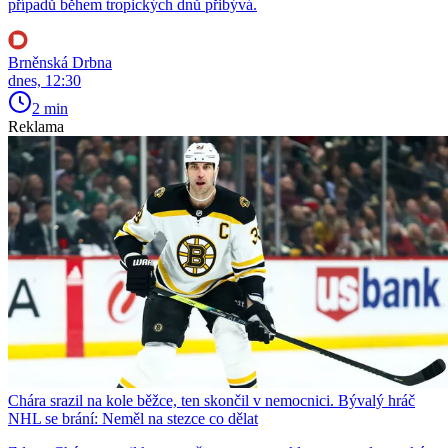
případů během tropických dnů přibývá.
Brněnská Drbna
dnes, 12:30
2 min
Reklama
Chára srazil na kole běžce, ten skončil v nemocnici. Bývalý hráč
NHL se brání: Neměl na stezce co dělat