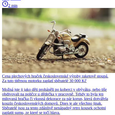
2 min
Cena plechových hraček československé výroby raketově stoupá.
Za tuto titěrnou motorku zaplatí sběratelé 30 000 Kč
Možná jste ji jako děti proháněli po koberci v obýváku, nebo tiše
obdivovali na poličce u dědečka v pracovně. Tehdy to byla jen
milovaná hračka či vkusná dekorace za pár korun, která dotvářela
kouzlo československých domovů. Dnes je ale všechno jinak.
Sběratelé jsou za tento zdánlivě nenápadný retro kousek ochotni
zaplatit sumu, ze které se točí hlava.