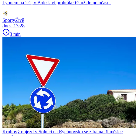
Lyonem na 2:1, v Boleslavi prohrála 0:2 už do poločasu.
SportyŽivě
dnes, 13:28
3 min
Kruhový objezd v Solnici na Rychnovsku se zítra na tři měsíce