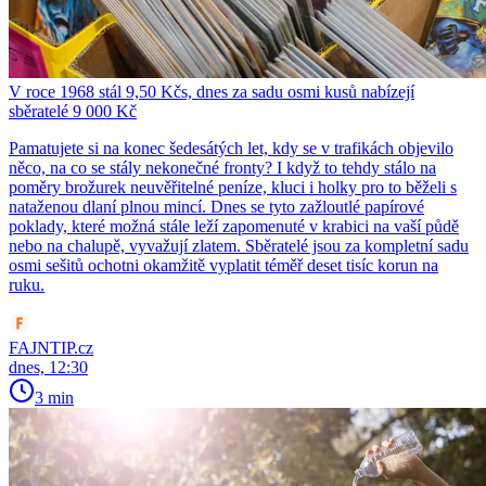
V roce 1968 stál 9,50 Kčs, dnes za sadu osmi kusů nabízejí
sběratelé 9 000 Kč
Pamatujete si na konec šedesátých let, kdy se v trafikách objevilo
něco, na co se stály nekonečné fronty? I když to tehdy stálo na
poměry brožurek neuvěřitelné peníze, kluci i holky pro to běželi s
nataženou dlaní plnou mincí. Dnes se tyto zažloutlé papírové
poklady, které možná stále leží zapomenuté v krabici na vaší půdě
nebo na chalupě, vyvažují zlatem. Sběratelé jsou za kompletní sadu
osmi sešitů ochotni okamžitě vyplatit téměř deset tisíc korun na
ruku.
FAJNTIP.cz
dnes, 12:30
3 min