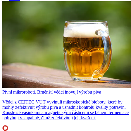
Pivní mikroroboti. Brněnští vědci inovují výrobu piva
Vědci z CEITEC VUT vyvinuli mikroskopické bioboty, které by
mohly zefektivnit výrobu piva a usnadnit kontrolu kvality potravin.
Kapsle s kvasinkami a magnetickými částicemi se během fermentace
pohybují v kapalině, čímž zefektivňují její kvašení.