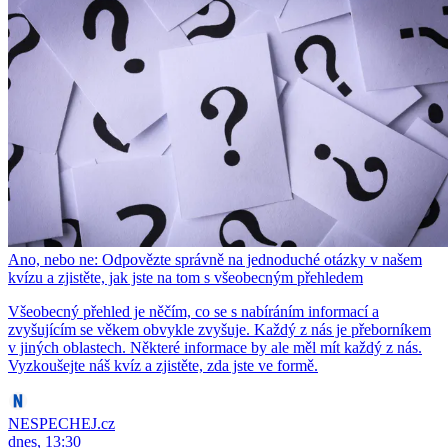
Ano, nebo ne: Odpovězte správně na jednoduché otázky v našem
kvízu a zjistěte, jak jste na tom s všeobecným přehledem
Všeobecný přehled je něčím, co se s nabíráním informací a
zvyšujícím se věkem obvykle zvyšuje. Každý z nás je přeborníkem
v jiných oblastech. Některé informace by ale měl mít každý z nás.
Vyzkoušejte náš kvíz a zjistěte, zda jste ve formě.
NESPECHEJ.cz
dnes, 13:30