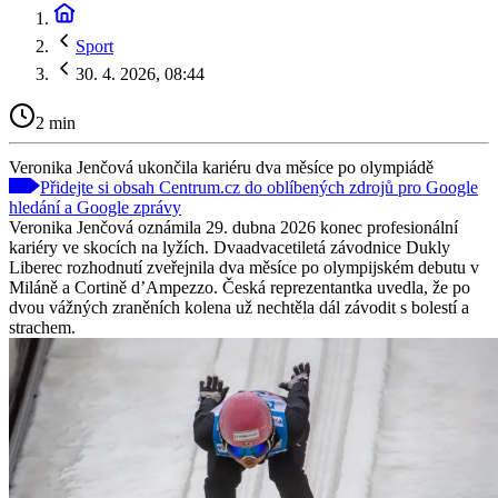
Sport
30. 4. 2026, 08:44
2 min
Veronika Jenčová ukončila kariéru dva měsíce po olympiádě
Přidejte si obsah Centrum.cz do oblíbených zdrojů pro Google
hledání a Google zprávy
Veronika Jenčová oznámila 29. dubna 2026 konec profesionální
kariéry ve skocích na lyžích. Dvaadvacetiletá závodnice Dukly
Liberec rozhodnutí zveřejnila dva měsíce po olympijském debutu v
Miláně a Cortině d’Ampezzo. Česká reprezentantka uvedla, že po
dvou vážných zraněních kolena už nechtěla dál závodit s bolestí a
strachem.