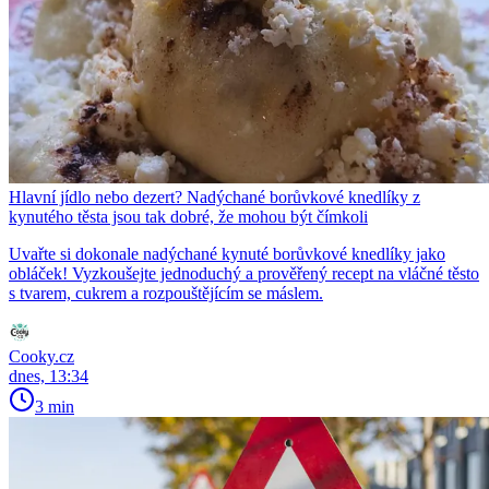
Hlavní jídlo nebo dezert? Nadýchané borůvkové knedlíky z
kynutého těsta jsou tak dobré, že mohou být čímkoli
Uvařte si dokonale nadýchané kynuté borůvkové knedlíky jako
obláček! Vyzkoušejte jednoduchý a prověřený recept na vláčné těsto
s tvarem, cukrem a rozpouštějícím se máslem.
Cooky.cz
dnes, 13:34
3 min