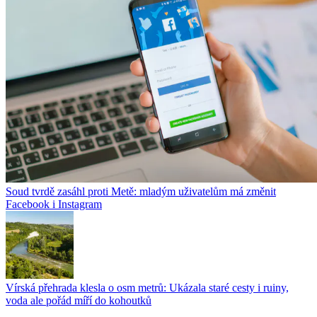
Soud tvrdě zasáhl proti Metě: mladým uživatelům má změnit
Facebook i Instagram
Vírská přehrada klesla o osm metrů: Ukázala staré cesty i ruiny,
voda ale pořád míří do kohoutků