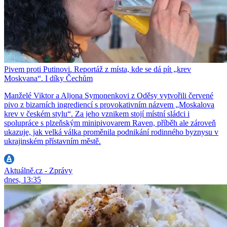
Pivem proti Putinovi. Reportáž z místa, kde se dá pít „krev
Moskvana“. I díky Čechům
Manželé Viktor a Aljona Symonenkovi z Oděsy vytvořili červené
pivo z bizarních ingrediencí s provokativním názvem „Moskalova
krev v českém stylu“. Za jeho vznikem stojí místní sládci i
spolupráce s plzeňským minipivovarem Raven, příběh ale zároveň
ukazuje, jak velká válka proměnila podnikání rodinného byznysu v
ukrajinském přístavním městě.
Aktuálně.cz - Zprávy
dnes, 13:35