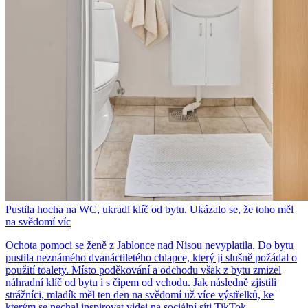
Pustila hocha na WC, ukradl klíč od bytu. Ukázalo se, že toho měl
na svědomí víc
Ochota pomoci se ženě z Jablonce nad Nisou nevyplatila. Do bytu
pustila neznámého dvanáctiletého chlapce, který ji slušně požádal o
použití toalety. Místo poděkování a odchodu však z bytu zmizel
náhradní klíč od bytu i s čipem od vchodu. Jak následně zjistili
strážníci, mladík měl ten den na svědomí už více výstřelků, ke
kterým se nechal inspirovat videi na sociální síti TikTok.