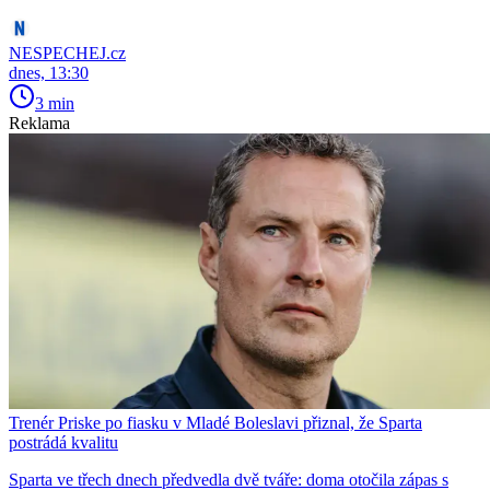
NESPECHEJ.cz
dnes, 13:30
3 min
Reklama
Trenér Priske po fiasku v Mladé Boleslavi přiznal, že Sparta
postrádá kvalitu
Sparta ve třech dnech předvedla dvě tváře: doma otočila zápas s