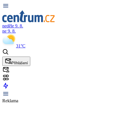
neděle 9. 8.
ne 9. 8.
31°C
Přihlášení
Reklama