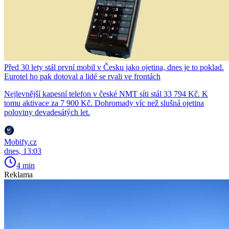
Před 30 lety stál první mobil v Česku jako ojetina, dnes je to poklad.
Eurotel ho pak dotoval a lidé se rvali ve frontách
Nejlevnější kapesní telefon v české NMT síti stál 33 794 Kč. K
tomu aktivace za 7 900 Kč. Dohromady víc než slušná ojetina
poloviny devadesátých let.
Mobify.cz
dnes, 13:03
4 min
Reklama