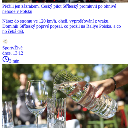
Přežili jen zázrakem. Český pilot Stříteský promluvil po ohnivé
nehodě v Polsku
Náraz do stromu ve 120 km/h, oheň, vyprošťování z vraku.
Dominik Stříteský poprvé popsal, co prožil na Rallye Polska, a co
ho čeká dál.
SportyŽivě
dnes, 13:12
3 min