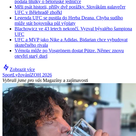
podala titulky o běloruské jedničce
Měli psát historii, přišly dvě porážky. Slovákům galavečer
UFC v Bělehradě zhořkl
Legenda UFC se pustila do Herba Deana. Chyba sudího
může stát bojovníka půl výplaty
Blachowicz ve 43 letech nekončí. Vyzval bývalého šampiona
UFC
UFC a MVP jako Nike a Adidas. Bidarian chce vybudovat
skutečného rivala
Vémola může po Vosgrönem dostat Pütze. Němec znovu
otevřel starý duel
Zobrazit více
Sport
Lyžování
ZOH 2026
Vybrali jsme pro vás
Magazíny a zajímavosti