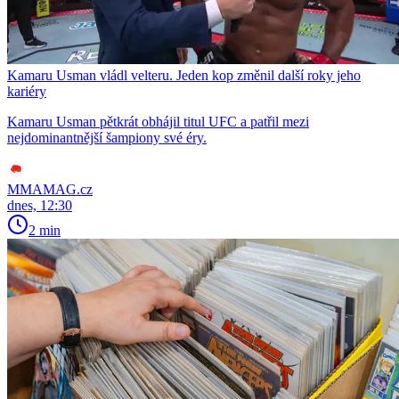
Kamaru Usman vládl velteru. Jeden kop změnil další roky jeho
kariéry
Kamaru Usman pětkrát obhájil titul UFC a patřil mezi
nejdominantnější šampiony své éry.
MMAMAG.cz
dnes, 12:30
2 min