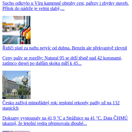
Sucho odkrylo u Víru kamenné obruby cest, pařezy i zbytky staveb.
Přítok do nádrže je velmi slabý,...
Řidiči platí za naftu nejvíc od dubna. Benzín ale překvapivě zlevnil
Ceny paliv se rozešly: Natural 95 se drží těsně nad 42 korunami,
zatímco diesel po dalším skoku míří k 45...
Česko zažívá mimořádný rok: teplotní rekordy padly už na 132
stanicích
Doksany vystoupaly na 41,9 °C a Strážnice na 41 °C. Data ČHMÚ
ukazují, že letošní vedra přepisovala dlouhé...