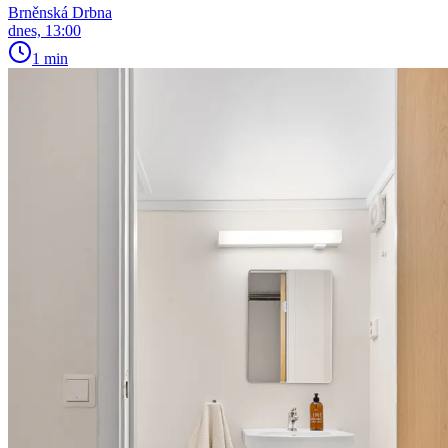
Brněnská Drbna
dnes, 13:00
1 min