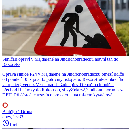
Silničáři opraví v Majdaleně na Jindřichohradecku hlavní tah do
Rakouska
Oprava silnice I/24 v Majdaleně na Jindřichohradecku omezí řidiče
od pondělí 10. srpna do poloviny listopadu. Rekonstrukce hlavního
tahu, který vede z Veselí nad Lužnicí přes Třeboň na hraniční
přechod Halámky do Rakouska, si vyžádá 62,3 milionu korun bez
DPH. Při částečné uzavírce projedou auta místem kyvadlově.
Budějcká Drbna
dnes, 13:33
1 min