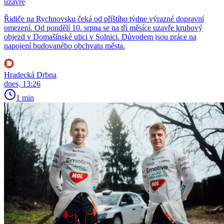
uzavře
Řidiče na Rychnovsku čeká od příštího týdne výrazné dopravní
omezení. Od pondělí 10. srpna se na tři měsíce uzavře kruhový
objezd v Domašínské ulici v Solnici. Důvodem jsou práce na
napojení budovaného obchvatu města.
Hradecká Drbna
dnes, 13:26
1 min