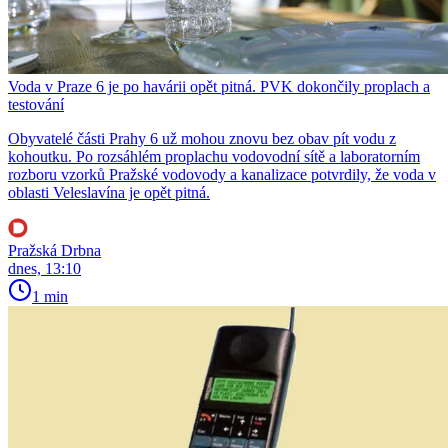
Voda v Praze 6 je po havárii opět pitná. PVK dokončily proplach a
testování
Obyvatelé části Prahy 6 už mohou znovu bez obav pít vodu z
kohoutku. Po rozsáhlém proplachu vodovodní sítě a laboratorním
rozboru vzorků Pražské vodovody a kanalizace potvrdily, že voda v
oblasti Veleslavína je opět pitná.
Pražská Drbna
dnes, 13:10
1 min