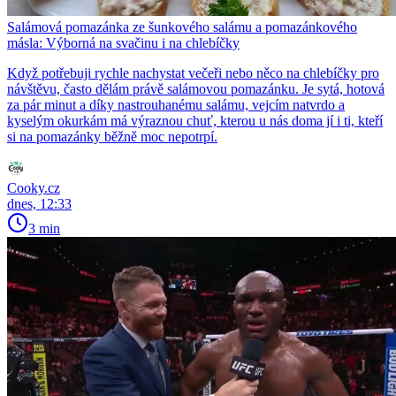
Salámová pomazánka ze šunkového salámu a pomazánkového
másla: Výborná na svačinu i na chlebíčky
Když potřebuji rychle nachystat večeři nebo něco na chlebíčky pro
návštěvu, často dělám právě salámovou pomazánku. Je sytá, hotová
za pár minut a díky nastrouhanému salámu, vejcím natvrdo a
kyselým okurkám má výraznou chuť, kterou u nás doma jí i ti, kteří
si na pomazánky běžně moc nepotrpí.
Cooky.cz
dnes, 12:33
3 min