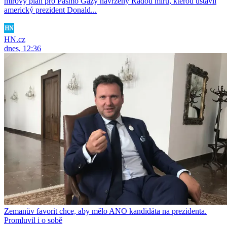
mírový plán pro Pásmo Gazy navržený Radou míru, kterou ustavil
americký prezident Donald...
HN.cz
dnes, 12:36
Zemanův favorit chce, aby mělo ANO kandidáta na prezidenta.
Promluvil i o sobě