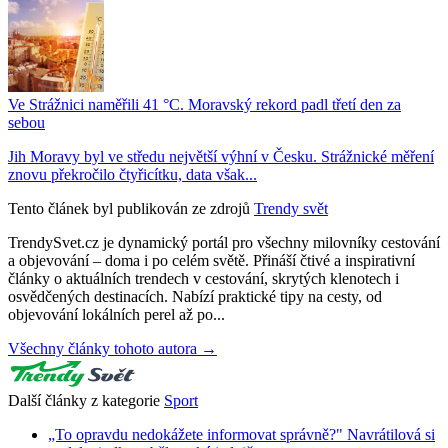
Ve Strážnici naměřili 41 °C. Moravský rekord padl třetí den za
sebou
Jih Moravy byl ve středu největší výhní v Česku. Strážnické měření
znovu překročilo čtyřicítku, data však...
Tento článek byl publikován ze zdrojů
Trendy svět
TrendySvet.cz je dynamický portál pro všechny milovníky cestování
a objevování – doma i po celém světě. Přináší čtivé a inspirativní
články o aktuálních trendech v cestování, skrytých klenotech i
osvědčených destinacích. Nabízí praktické tipy na cesty, od
objevování lokálních perel až po...
Všechny články tohoto autora →
Další články z kategorie
Sport
„To opravdu nedokážete informovat správně?" Navrátilová si