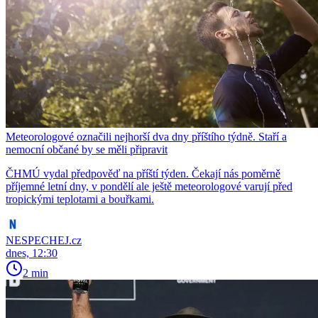
Meteorologové označili nejhorší dva dny příštího týdně. Staří a
nemocní občané by se měli připravit
ČHMÚ vydal předpověď na příští týden. Čekají nás poměrně
příjemné letní dny, v pondělí ale ještě meteorologové varují před
tropickými teplotami a bouřkami.
NESPECHEJ.cz
dnes, 12:30
2 min