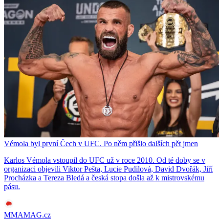
Vémola byl první Čech v UFC. Po něm přišlo dalších pět jmen
Karlos Vémola vstoupil do UFC už v roce 2010. Od té doby se v
organizaci objevili Viktor Pešta, Lucie Pudilová, David Dvořák, Jiří
Procházka a Tereza Bledá a česká stopa došla až k mistrovskému
pásu.
MMAMAG.cz