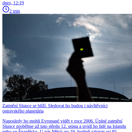
dnes, 12:19
2 min
Zatmění Slunce se blíží. Sledovat ho budou i návštěvníci
ostravského planetária
Naposledy ho mohli Evropané vidět v roce 2006. Úplné zatmění
Slunce proběhne už tuto středu 12. srpna a uvidí ho lidé na Islandu
nebo ve Španělsku. U nás Měsíc po 19. hodině zakryje asi 85