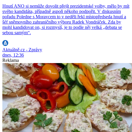
Hnutí ANO si nemůže dovolit přejít prezidentské volby, mělo by mít
svého kandidáta, případně aspoň někoho podpořit. V diskusním
pořadu Poledne s Moravcem to v neděli řekl místopředseda hnutí a
šéf sněmovního zahraničního výboru Radek Vondráček. Zda by
mohl kandidovat on, si rozmyslí, je to podle něj velká „debata se
sebou samým“.
Aktuálně.cz - Zprávy
dnes, 12:36
Reklama