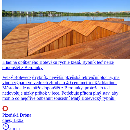
Hladina oblíbeného Boleváku rychle klesá. Rybník teď nelze
dopouštět z Berounky
Velký Bolevecký rybník, největší plzeňská rekreační plocha, má
vinou výparu ve vedrech zhruba o 40 centimetrů nižší hladinu.
Město ho ale nemůže dopouštět z Berounky, protože to teď
nedovoluje nízký průtok v řece. Potřebuje přitom plný stav, aby
mohlo co nejdříve odbahnit sousední Malý Bolevecký rybník.
Plzeňská Drbna
dnes, 13:02
2 min