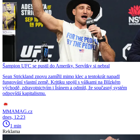
Šampion UFC se pustil do Ameriky. Servítky si nebral
Sean Strickland znovu zamířil mimo klec a tentokrát napadl
fungování vlastní země. Kritiku spojil s válkami na Blízkém
východě, zdravotnictvím i Íránem a odmítl, že současný systém
odpovídá kapitalismu.
MMAMAG.cz
dnes, 12:23
1 min
Reklama