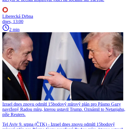
Liberecká Drbna
dnes, 13:00
2 min
Izrael dnes znovu odmítl 15bodový mírový plán pro Pásmo Gazy
navržený Radou míru, kterou ustavil Trump. Oznámil to Netanjahu,
píše Reuters.
Tel Aviv 9. srpna (ČTK) - Izrael dnes znovu odmítl 15bodový