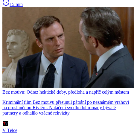
15 min
Bez motivu: Odraz hektické doby, předloha a napříč celým městem
Kriminální film Bez motivu přesunul pátrání po neznámém vrahovi
na prosluněnou Riviéru. Natáčení svedlo dohromady bývalé
partnery a odhalilo vzácné rekvizity.
V Telce