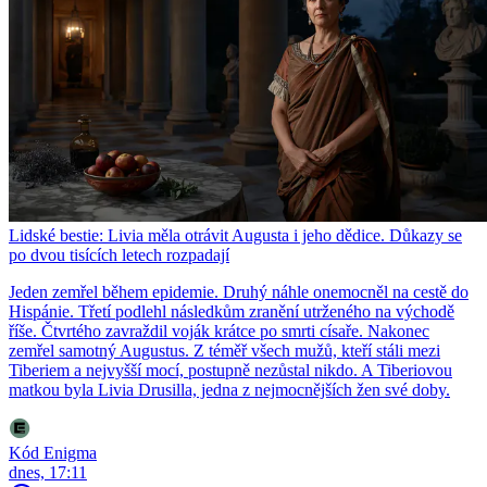
Lidské bestie: Livia měla otrávit Augusta i jeho dědice. Důkazy se
po dvou tisících letech rozpadají
Jeden zemřel během epidemie. Druhý náhle onemocněl na cestě do
Hispánie. Třetí podlehl následkům zranění utrženého na východě
říše. Čtvrtého zavraždil voják krátce po smrti císaře. Nakonec
zemřel samotný Augustus. Z téměř všech mužů, kteří stáli mezi
Tiberiem a nejvyšší mocí, postupně nezůstal nikdo. A Tiberiovou
matkou byla Livia Drusilla, jedna z nejmocnějších žen své doby.
Kód Enigma
dnes, 17:11