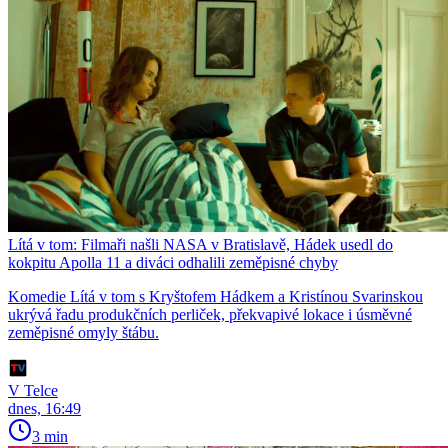
Lítá v tom: Filmaři našli NASA v Bratislavě, Hádek usedl do
kokpitu Apolla 11 a diváci odhalili zeměpisné chyby
Komedie Lítá v tom s Kryštofem Hádkem a Kristínou Svarinskou
ukrývá řadu produkčních perliček, překvapivé lokace i úsměvné
zeměpisné omyly štábu.
V Telce
dnes, 16:49
3 min