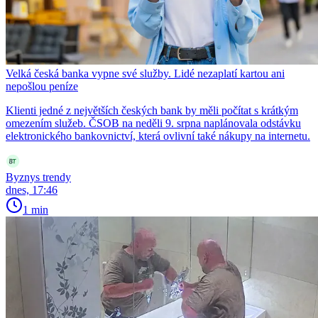
Velká česká banka vypne své služby. Lidé nezaplatí kartou ani
nepošlou peníze
Klienti jedné z největších českých bank by měli počítat s krátkým
omezením služeb. ČSOB na neděli 9. srpna naplánovala odstávku
elektronického bankovnictví, která ovlivní také nákupy na internetu.
Byznys trendy
dnes, 17:46
1 min