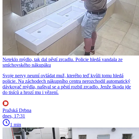
Neteklo mýdlo, tak dal pěstí zrcadlu. Policie hledá vandala ze
smíchovského nákupáku
Svoje nervy neumí ovládat muž, kterého teď kvůli tomu hledá
policie. Na záchodech nákupního centra nerozchodil automatický
dávkovač mýdla, naštval se a pěstí rozbil zrcadlo. Jenže škoda jde
do tisíců a hrozí mu i vězení.
Pražská Drbna
dnes, 17:31
1 min