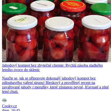
Jahodový kompot bez zbytečné chemie: Rychlá zásoba sladkého
letního ovoce do sklenic
Naučte se, jak se připravuje dokonalý jahodový kompot bez
zdlouhavého vaření sirupu! Bleskový a prověřený recept na
zavařované jahody i meruňky, které zůstanou pevné, šťavnaté a plné
letní chuti.
Cooky.cz
dnes, 16:45