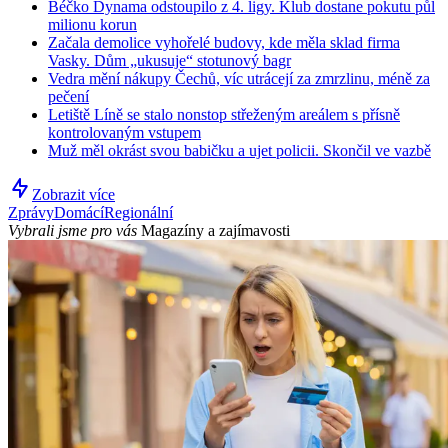
Béčko Dynama odstoupilo z 4. ligy. Klub dostane pokutu půl
milionu korun
Začala demolice vyhořelé budovy, kde měla sklad firma
Vasky. Dům „ukusuje“ stotunový bagr
Vedra mění nákupy Čechů, víc utrácejí za zmrzlinu, méně za
pečení
Letiště Líně se stalo nonstop střeženým areálem s přísně
kontrolovaným vstupem
Muž měl okrást svou babičku a ujet policii. Skončil ve vazbě
Zobrazit více
Zprávy
Domácí
Regionální
Vybrali jsme pro vás
Magazíny a zajímavosti