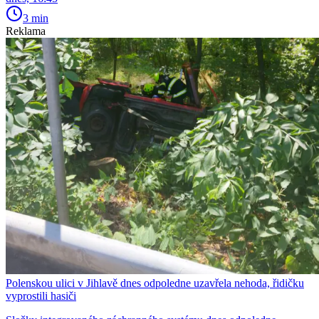
3 min
Reklama
Polenskou ulici v Jihlavě dnes odpoledne uzavřela nehoda, řidičku
vyprostili hasiči