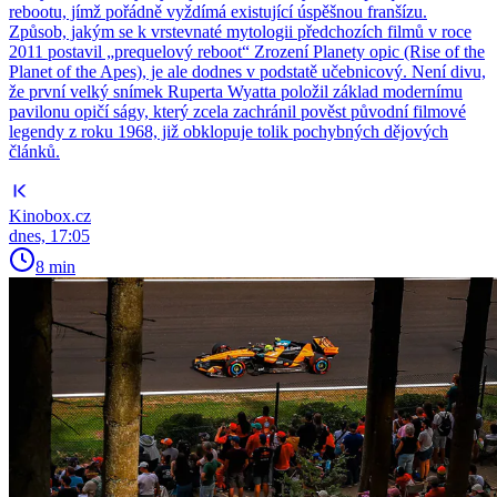
rebootu, jímž pořádně vyždímá existující úspěšnou franšízu.
Způsob, jakým se k vrstevnaté mytologii předchozích filmů v roce
2011 postavil „prequelový reboot“ Zrození Planety opic (Rise of the
Planet of the Apes), je ale dodnes v podstatě učebnicový. Není divu,
že první velký snímek Ruperta Wyatta položil základ modernímu
pavilonu opičí ságy, který zcela zachránil pověst původní filmové
legendy z roku 1968, již obklopuje tolik pochybných dějových
článků.
Kinobox.cz
dnes, 17:05
8 min