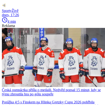
SportyŽivě
dnes, 17:26
4 min
Reklama
Česká osmnáctka přišla o medaili. Nedvěd popsal 15 minut, kdy se
týmu zhroutila hra po gólu soupeře
Porážka 4:5 s Finskem na Hlinka Gretzky Cupu 2026 pohřbila