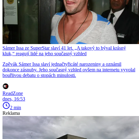
Sámer Issa ze SuperStar slaví 41 let. „A takový to býval krásný
kluk,“ reagují lidé na jeho současný vzhled
Zpěvák Sámer Issa slaví jednačtyřicáté narozeniny a oznámil
dokonce zásnuby. Jeho současný vzhled ovšem na internetu vyvolal
bouřlivou debatu o stopách minulosti.
ReadZone
dnes, 16:53
2 min
Reklama