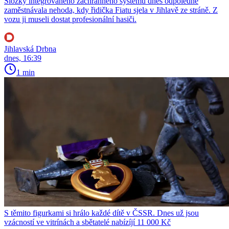
Složky integrovaného záchranného systému dnes odpoledne
zaměstnávala nehoda, kdy řidička Fiatu sjela v Jihlavě ze stráně. Z
vozu ji museli dostat profesionální hasiči.
Jihlavská Drbna
dnes, 16:39
1 min
S těmito figurkami si hrálo každé dítě v ČSSR. Dnes už jsou
vzácností ve vitrínách a sbětatelé nabízíjí 11 000 Kč