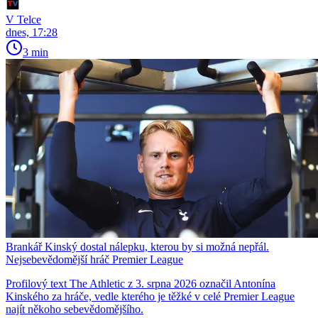
V Telce
dnes, 17:28
3 min
Brankář Kinský dostal nálepku, kterou by si možná nepřál.
Nejsebevědomější hráč Premier League
Profilový text The Athletic z 3. srpna 2026 označil Antonína
Kinského za hráče, vedle kterého je těžké v celé Premier League
najít někoho sebevědomějšího.