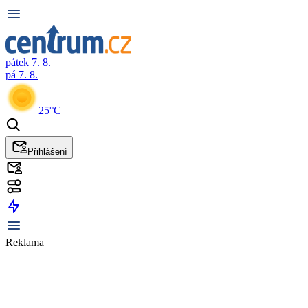
pátek 7. 8.
pá 7. 8.
25°C
Přihlášení
Reklama