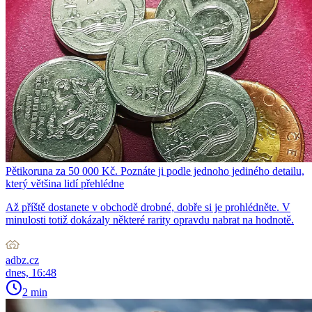
Pětikoruna za 50 000 Kč. Poznáte ji podle jednoho jediného detailu,
který většina lidí přehlédne
Až příště dostanete v obchodě drobné, dobře si je prohlédněte. V
minulosti totiž dokázaly některé rarity opravdu nabrat na hodnotě.
adbz.cz
dnes, 16:48
2 min