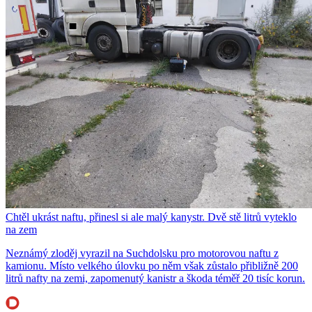
Chtěl ukrást naftu, přinesl si ale malý kanystr. Dvě stě litrů vyteklo
na zem
Neznámý zloděj vyrazil na Suchdolsku pro motorovou naftu z
kamionu. Místo velkého úlovku po něm však zůstalo přibližně 200
litrů nafty na zemi, zapomenutý kanistr a škoda téměř 20 tisíc korun.