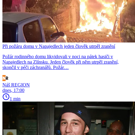
Při požáru domu v Napajedlech jeden člověk utrpěl zranění
Požár rodinného domu likvidovali v noci na pátek hasiči v
Napajedlech na Zlínsku. Jeden člověk při něm utrpěl zranění,
skončil v péči záchranářů. Požár…
Náš REGION
dnes, 17:00
1 min