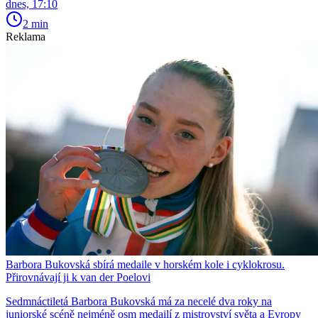
dnes, 17:10
2 min
Reklama
Barbora Bukovská sbírá medaile v horském kole i cyklokrosu.
Přirovnávají ji k van der Poelovi
Sedmnáctiletá Barbora Bukovská má za necelé dva roky na
juniorské scéně nejméně osm medailí z mistrovství světa a Evropy