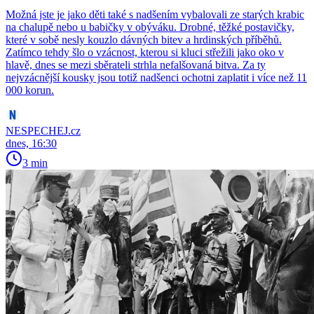
Možná jste je jako děti také s nadšením vybalovali ze starých krabic
na chalupě nebo u babičky v obýváku. Drobné, těžké postavičky,
které v sobě nesly kouzlo dávných bitev a hrdinských příběhů.
Zatímco tehdy šlo o vzácnost, kterou si kluci střežili jako oko v
hlavě, dnes se mezi sběrateli strhla nefalšovaná bitva. Za ty
nejvzácnější kousky jsou totiž nadšenci ochotni zaplatit i více než 11
000 korun.
NESPECHEJ.cz
dnes, 16:30
3 min