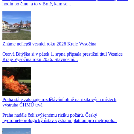
hodin po činu, a to v Brně, kam se...
Známe nejlepší vesnici roku 2026 Kraje Vysočina
Osová Bítýška si v pátek 1. srpna připsala prestižní titul Vesnice
Kraje Vysočina roku 2026. Slavnostní...
Praha stále zakazuje rozdělávání ohně na rizikových místech,
výstraha ČHMÚ trvá
Praha nadále čelí zvýšenému riziku požárů. Český
hydrometeorologický ústav výstrahu platnou pro metropoli...