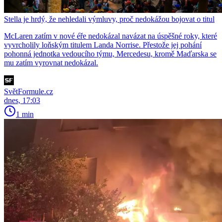
Stella je hrdý, že nehledali výmluvy, proč nedokážou bojovat o titul
McLaren zatím v nové éře nedokázal navázat na úspěšné roky, které
vyvrcholily loňským titulem Landa Norrise. Přestože jej pohání
pohonná jednotka vedoucího týmu, Mercedesu, kromě Maďarska se
mu zatím vyrovnat nedokázal.
SvětFormule.cz
dnes, 17:03
1 min