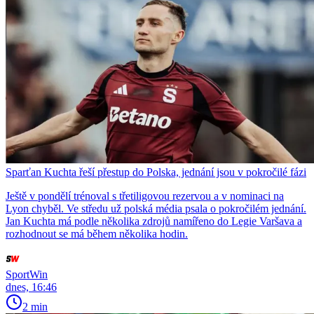
Sparťan Kuchta řeší přestup do Polska, jednání jsou v pokročilé fázi
Ještě v pondělí trénoval s třetiligovou rezervou a v nominaci na
Lyon chyběl. Ve středu už polská média psala o pokročilém jednání.
Jan Kuchta má podle několika zdrojů namířeno do Legie Varšava a
rozhodnout se má během několika hodin.
SportWin
dnes, 16:46
2 min