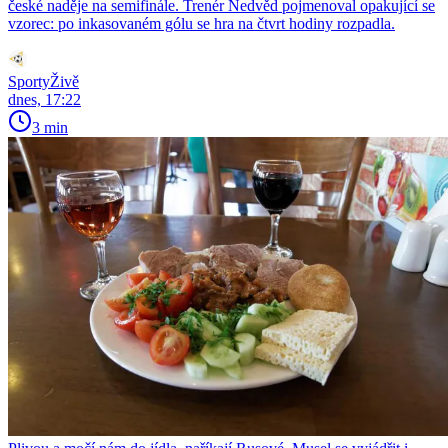
české naděje na semifinále. Trenér Nedvěd pojmenoval opakující se
vzorec: po inkasovaném gólu se hra na čtvrt hodiny rozpadla.
SportyŽivě
dnes, 17:22
3 min