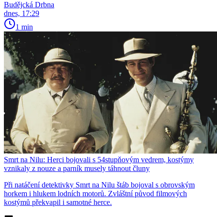
Budějcká Drbna
dnes, 17:29
1 min
Smrt na Nilu: Herci bojovali s 54stupňovým vedrem, kostýmy
vznikaly z nouze a parník musely táhnout čluny
Při natáčení detektivky Smrt na Nilu štáb bojoval s obrovským
horkem i hlukem lodních motorů. Zvláštní původ filmových
kostýmů překvapil i samotné herce.