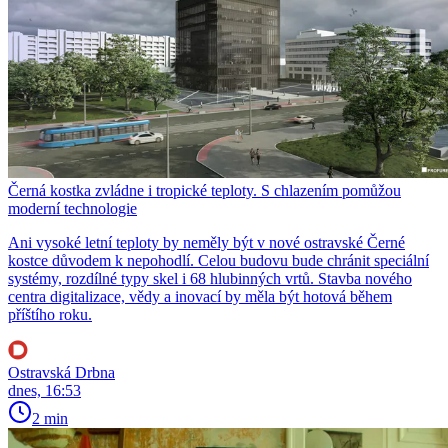
Černá kostka zvládne i tropické teploty. S chlazením pomůžou
moderní technologie
Ani vysoké letní teploty by neměly být v nové ostravské Černé
kostce důvodem k nepohodlí. Celou budovu bude chránit speciální
systémy, rozdílné typy skel i 68 hlubinných vrtů. Stavba nového
centra digitalizace, vědy a inovací by měla být hotová během
příštího roku.
Ostravská Drbna
dnes, 16:53
2 min