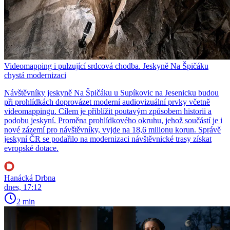
Videomapping i pulzující srdcová chodba. Jeskyně Na Špičáku
chystá modernizaci
Návštěvníky jeskyně Na Špičáku u Supíkovic na Jesenicku budou
při prohlídkách doprovázet moderní audiovizuální prvky včetně
videomappingu. Cílem je přiblížit poutavým způsobem historii a
podobu jeskyní. Proměna prohlídkového okruhu, jehož součástí je i
nové zázemí pro návštěvníky, vyjde na 18,6 milionu korun. Správě
jeskyní ČR se podařilo na modernizaci návštěvnické trasy získat
evropské dotace.
Hanácká Drbna
dnes, 17:12
2 min