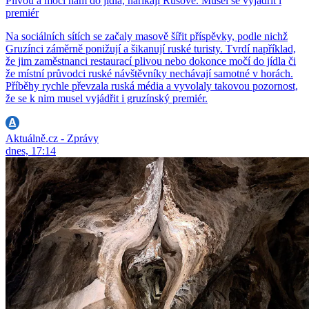
Plivou a močí nám do jídla, naříkají Rusové. Musel se vyjádřit i
premiér
Na sociálních sítích se začaly masově šířit příspěvky, podle nichž
Gruzínci záměrně ponižují a šikanují ruské turisty. Tvrdí například,
že jim zaměstnanci restaurací plivou nebo dokonce močí do jídla či
že místní průvodci ruské návštěvníky nechávají samotné v horách.
Příběhy rychle převzala ruská média a vyvolaly takovou pozornost,
že se k nim musel vyjádřit i gruzínský premiér.
Aktuálně.cz - Zprávy
dnes, 17:14