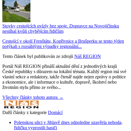
Stovky cestujících uvízly bez spoje. Dopravce na Novojičínsku
nestíhal kvůli chybějícím řidičům
Cestující v okolí Frenštátu, Kopřivnice a Brušperku se tento týden
potýkali s rozsáhlými výpadky regionální...
Tento článek byl publikován ze zdrojů
Náš REGION
Portál Náš REGION přináší aktuální dění z jednotlivých krajů
České republiky s důrazem na lokální témata. Každý region má své
vlastní sekce a redaktory, takže čtenář najde nejen zprávy o politice
a ekonomice, ale i informace o kultuře, dopravě, školství nebo
životním stylu přímo ze svého...
Všechny články tohoto autora →
Další články z kategorie
Domácí
Polenskou ulici v Jihlavě dnes odpoledne uzavřela nehoda,
řidičku vyprostili hasiči