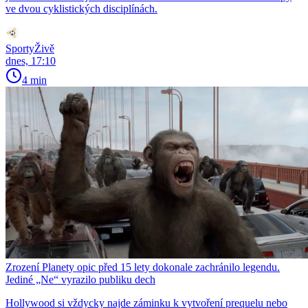
ve dvou cyklistických disciplínách.
SportyŽivě
dnes, 17:10
4 min
Zrození Planety opic před 15 lety dokonale zachránilo legendu.
Jediné „Ne“ vyrazilo publiku dech
Hollywood si vždycky najde záminku k vytvoření prequelu nebo