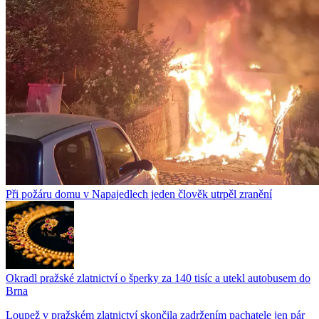
Při požáru domu v Napajedlech jeden člověk utrpěl zranění
Okradl pražské zlatnictví o šperky za 140 tisíc a utekl autobusem do
Brna
Loupež v pražském zlatnictví skončila zadržením pachatele jen pár