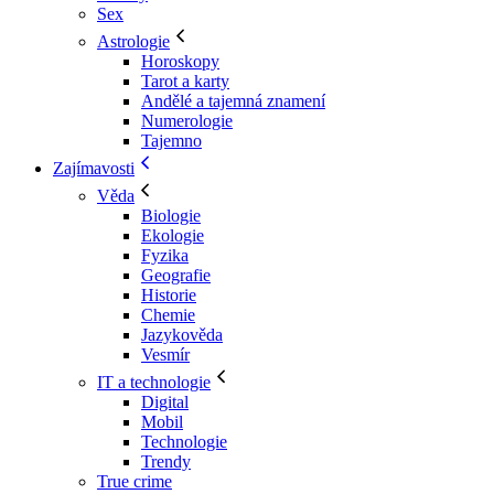
Sex
Astrologie
Horoskopy
Tarot a karty
Andělé a tajemná znamení
Numerologie
Tajemno
Zajímavosti
Věda
Biologie
Ekologie
Fyzika
Geografie
Historie
Chemie
Jazykověda
Vesmír
IT a technologie
Digital
Mobil
Technologie
Trendy
True crime