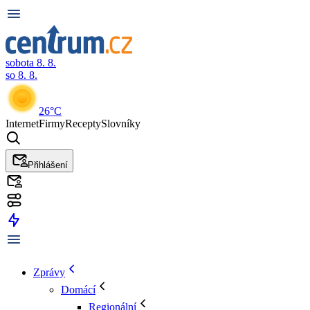
sobota 8. 8.
so 8. 8.
26°C
Internet
Firmy
Recepty
Slovníky
Přihlášení
Zprávy
Domácí
Regionální