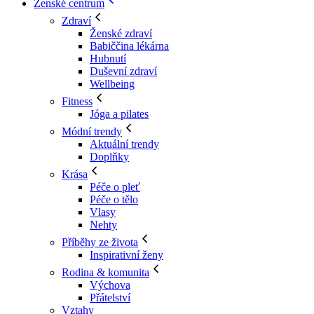
Ženské centrum
Zdraví
Ženské zdraví
Babiččina lékárna
Hubnutí
Duševní zdraví
Wellbeing
Fitness
Jóga a pilates
Módní trendy
Aktuální trendy
Doplňky
Krása
Péče o pleť
Péče o tělo
Vlasy
Nehty
Příběhy ze života
Inspirativní ženy
Rodina & komunita
Výchova
Přátelství
Vztahy