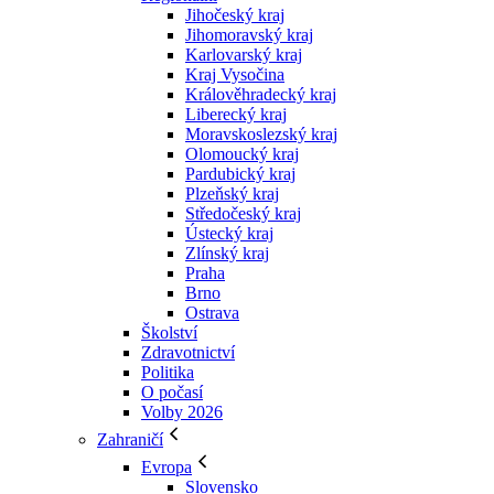
Jihočeský kraj
Jihomoravský kraj
Karlovarský kraj
Kraj Vysočina
Králověhradecký kraj
Liberecký kraj
Moravskoslezský kraj
Olomoucký kraj
Pardubický kraj
Plzeňský kraj
Středočeský kraj
Ústecký kraj
Zlínský kraj
Praha
Brno
Ostrava
Školství
Zdravotnictví
Politika
O počasí
Volby 2026
Zahraničí
Evropa
Slovensko