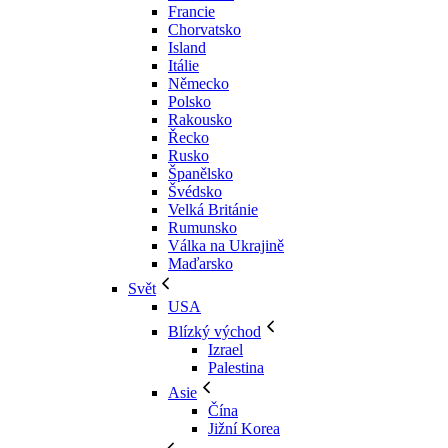
Francie
Chorvatsko
Island
Itálie
Německo
Polsko
Rakousko
Řecko
Rusko
Španělsko
Švédsko
Velká Británie
Rumunsko
Válka na Ukrajině
Maďarsko
Svět
USA
Blízký východ
Izrael
Palestina
Asie
Čína
Jižní Korea