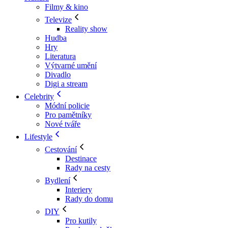
Filmy & kino
Televize
Reality show
Hudba
Hry
Literatura
Výtvarné umění
Divadlo
Digi a stream
Celebrity
Módní policie
Pro pamětníky
Nové tváře
Lifestyle
Cestování
Destinace
Rady na cesty
Bydlení
Interiery
Rady do domu
DIY
Pro kutily