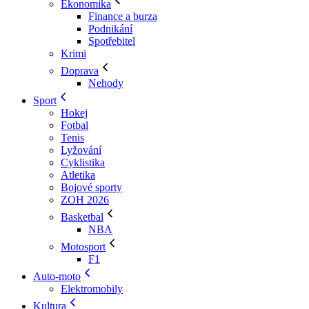
Ekonomika
Finance a burza
Podnikání
Spotřebitel
Krimi
Doprava
Nehody
Sport
Hokej
Fotbal
Tenis
Lyžování
Cyklistika
Atletika
Bojové sporty
ZOH 2026
Basketbal
NBA
Motosport
F1
Auto-moto
Elektromobily
Kultura