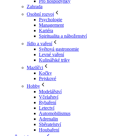
Pro hospodyňky
Zahrada
Osobní rozvoj
Psychologie
Management
Kariéra
Spiritualita a náboženství
Jídlo a vaření
Světová gastronomie
Levné vaření
Kulinářské triky
Mazlíčci
Kočky
Pejskové
Hobby
Modelářství
Včelařství
Rybaření
Letectví
Automobilismus
Adrenalin
Sběratelství
Houbaření