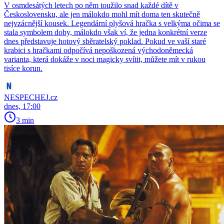
V osmdesátých letech po něm toužilo snad každé dítě v
Československu, ale jen málokdo mohl mít doma ten skutečně
nejvzácnější kousek. Legendární plyšová hračka s velkýma očima se
stala symbolem doby, málokdo však ví, že jedna konkrétní verze
dnes představuje hotový sběratelský poklad. Pokud ve vaší staré
krabici s hračkami odpočívá nepoškozená východoněmecká
varianta, která dokáže v noci magicky svítit, můžete mít v rukou
tisíce korun.
NESPECHEJ.cz
dnes, 17:00
3 min