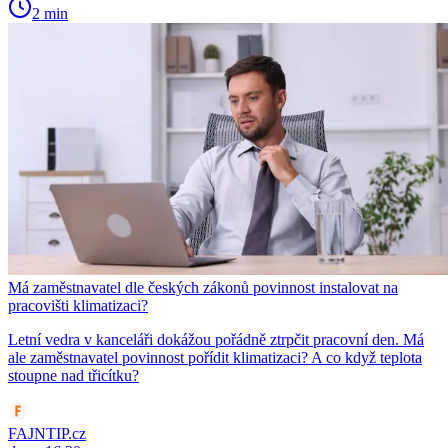
2 min
Má zaměstnavatel dle českých zákonů povinnost instalovat na
pracovišti klimatizaci?
Letní vedra v kanceláři dokážou pořádně ztrpčit pracovní den. Má
ale zaměstnavatel povinnost pořídit klimatizaci? A co když teplota
stoupne nad třicítku?
FAJNTIP.cz