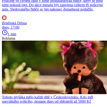
Policisté ve čtvrtek ráno v Brně pronásledovali řidiče, který se před
nimi pokusil ujet. Do akce musela být zapojena celkem tři policejní
auta. Sledovaného řidiče se jim nakonec dopadnout podařilo.
Brněnská Drbna
dnes, 17:00
1 min
Reklama
Tohoto plyšáka mělo každé dítě v Československu. Kdo měl
speciálního svítícího, dostane dnes od sběratelů až 5000 Kč