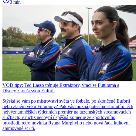
3 min
VOD tipy: Ted Lasso trénuje Extraktory, vrací se Futurama a
Disney zkouší svou Euforii
Stýská se vám po mistrovství světa ve fotbale, po skončené Euforii
nebo zlatém věku Futuramy? Pak vás možná potěšíme shrnutím těch
nejvýznamnějších týdenních premiér na tuzemských streamovacích
službách, v nichž nechybí úspěšná komedie ze sportovního
prostředí, retro novinka Ryana Murphyho nebo nová řada kultovní
animované sci-fi.