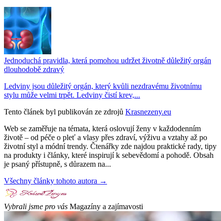
Jednoduchá pravidla, která pomohou udržet životně důležitý orgán
dlouhodobě zdravý
Ledviny jsou důležitý orgán, který kvůli nezdravému životnímu
stylu může velmi trpět. Ledviny čistí krev,...
Tento článek byl publikován ze zdrojů
Krasnezeny.eu
Web se zaměřuje na témata, která oslovují ženy v každodenním
životě – od péče o pleť a vlasy přes zdraví, výživu a vztahy až po
životní styl a módní trendy. Čtenářky zde najdou praktické rady, tipy
na produkty i články, které inspirují k sebevědomí a pohodě. Obsah
je psaný přístupně, s důrazem na...
Všechny články tohoto autora →
Vybrali jsme pro vás
Magazíny a zajímavosti