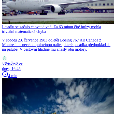
Letadlu se začalo chovat divně. Za 63 minut čiré hrůzy mohla
triviální matematická chyba
V sobotu 23. července 1983 odletěl Boeing 767 Air Canada z
Montrealu s necelou polovinou paliva, které posádka předpokládala
na palubě. V cestovní hladině mu zhasly oba motory.
VědaŽivě.cz
dnes, 16:45
4 min