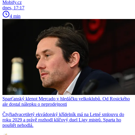
Mobify.cz
dnes, 17:17
4 min
Sparťanský klenot Mercado v hledáčku velkoklubů. Od Rosického
ale dostal nálepku o neprodejnosti
Čtyřiadvacetiletý ekvádorský křídelník má na Letné smlouvu do
roku 2029 a právě rozhodl klíčový duel Ligy mistrů. Sparta ho
pouštět nehodlá.