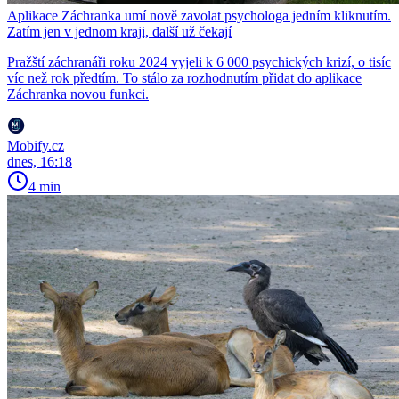
Aplikace Záchranka umí nově zavolat psychologa jedním kliknutím.
Zatím jen v jednom kraji, další už čekají
Pražští záchranáři roku 2024 vyjeli k 6 000 psychických krizí, o tisíc
víc než rok předtím. To stálo za rozhodnutím přidat do aplikace
Záchranka novou funkci.
Mobify.cz
dnes, 16:18
4 min