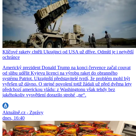
Klíčové rakety chtěli Ukrajinci od USA už dříve. Odmítl je i největší
ochránce
Americký prezident Donald Trump na konci července začal couvat
od slibu udělit Kyjevu licenci na výrobu raket do obranného
systému Patriot. Ukrajinští představitelé tvrdí, že problém mohl být
vyřešen už dávno. O stejné povolení totiž žádali už před dvěma lety
předchozí americkou vládu: z Washingtonu však tehdy bez
jakéhokoliv vysvětlení dorazilo strohé „ne“.
Aktuálně.cz - Zprávy
dnes, 16:40