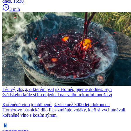
dnes, 16:30
3 min
Léčivý glögg, o kterém psal již Homér, pijeme dodnes: Syn
švédského krále si ho objednal na svatbu rekordní množství
Kořeněné víno je oblíbené již více než 3000 let, dokonce i
Homérovo básnické dílo Ilias zmiňuje vojáky, kteří si vychutnávali
kořeněné víno s kozím sýrem.