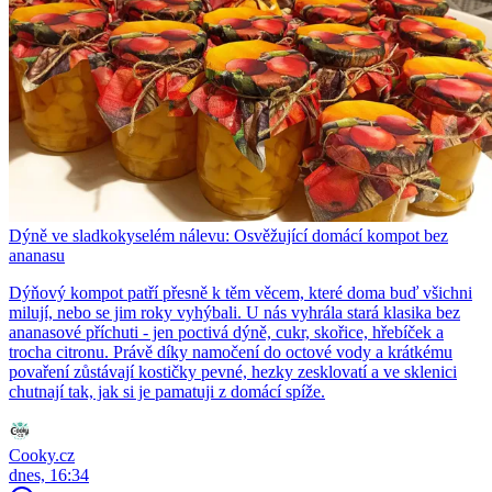
Dýně ve sladkokyselém nálevu: Osvěžující domácí kompot bez
ananasu
Dýňový kompot patří přesně k těm věcem, které doma buď všichni
milují, nebo se jim roky vyhýbali. U nás vyhrála stará klasika bez
ananasové příchuti - jen poctivá dýně, cukr, skořice, hřebíček a
trocha citronu. Právě díky namočení do octové vody a krátkému
povaření zůstávají kostičky pevné, hezky zesklovatí a ve sklenici
chutnají tak, jak si je pamatuji z domácí spíže.
Cooky.cz
dnes, 16:34