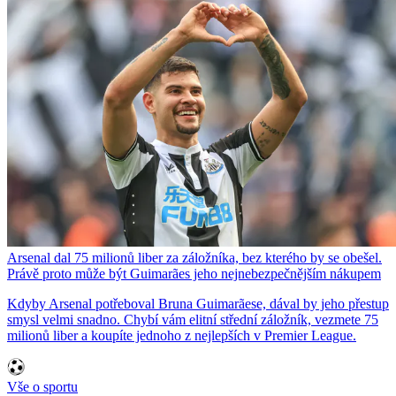
Arsenal dal 75 milionů liber za záložníka, bez kterého by se obešel.
Právě proto může být Guimarães jeho nejnebezpečnějším nákupem
Kdyby Arsenal potřeboval Bruna Guimarãese, dával by jeho přestup
smysl velmi snadno. Chybí vám elitní střední záložník, vezmete 75
milionů liber a koupíte jednoho z nejlepších v Premier League.
Vše o sportu