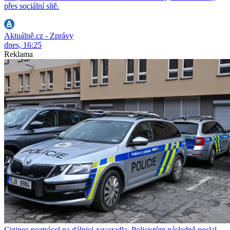
přes sociální sítě.
Aktuálně.cz - Zprávy
dnes, 16:25
Reklama
Cizinec poztrácel na dálnici zavazadla. Policistům následně poslal