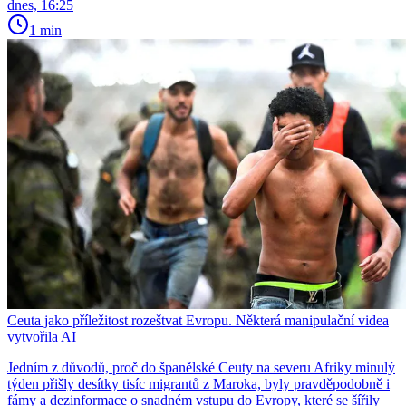
dnes, 16:25
1 min
Ceuta jako příležitost rozeštvat Evropu. Některá manipulační videa
vytvořila AI
Jedním z důvodů, proč do španělské Ceuty na severu Afriky minulý
týden přišly desítky tisíc migrantů z Maroka, byly pravděpodobně i
fámy a dezinformace o snadném vstupu do Evropy, které se šířily