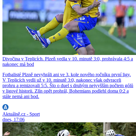
Divočina v Teplicích. Plzeň vedla v 10. minutě 3:0, prohrávala 4:5 a
nakonec má bod
Fotbalisté Plzně nevyhráli ani ve 3. kole nového ročníku první ligy.
V Teplicích vedli už v 10. minutě 3:0, nakonec však odvraceli
prohru a remizovali 5:5. Šlo o duel s druhým nejvyšším počtem gólů
v ligové historii. Zlín opět prohrál, Bohemians podlehl doma 0:2 a
stále nemá ani bod.
Aktuálně.cz - Sport
dnes, 17:06