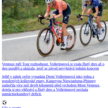
Ventoux měl Tour rozhodnout. Volleringová si vzala žlutý dres až o
den později a ukázala, proč se závod nevyhrává jedním kopcem
Ještě v pátek večer vypadala Demi Volleringová jako jedna z
poražených královské etapy. Katarzyna Niewiadoma-Phinney
zaútočila více než devět kilometrů před vrcholem Mont Ventoux,
dojela si pro vítězství a žlutý dres a Volleringové nechala
patnáctisekundový deficit.
Vše o sportu