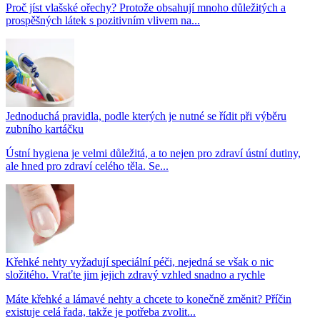
Proč jíst vlašské ořechy? Protože obsahují mnoho důležitých a
prospěšných látek s pozitivním vlivem na...
Jednoduchá pravidla, podle kterých je nutné se řídit při výběru
zubního kartáčku
Ústní hygiena je velmi důležitá, a to nejen pro zdraví ústní dutiny,
ale hned pro zdraví celého těla. Se...
Křehké nehty vyžadují speciální péči, nejedná se však o nic
složitého. Vraťte jim jejich zdravý vzhled snadno a rychle
Máte křehké a lámavé nehty a chcete to konečně změnit? Příčin
existuje celá řada, takže je potřeba zvolit...