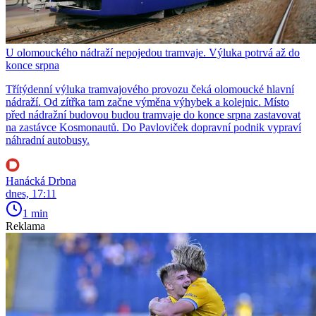
U olomouckého nádraží nepojedou tramvaje. Výluka potrvá až do
konce srpna
Třítýdenní výluka tramvajového provozu čeká olomoucké hlavní
nádraží. Od zítřka tam začne výměna výhybek a kolejnic. Místo
před nádražní budovou budou tramvaje do konce srpna zastavovat
na zastávce Kosmonautů. Do Pavloviček dopravní podnik vypraví
náhradní autobusy.
Hanácká Drbna
dnes, 17:11
1 min
Reklama