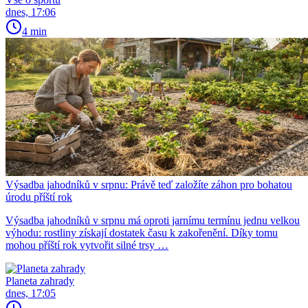
dnes, 17:06
4 min
Výsadba jahodníků v srpnu: Právě teď založíte záhon pro bohatou
úrodu příští rok
Výsadba jahodníků v srpnu má oproti jarnímu termínu jednu velkou
výhodu: rostliny získají dostatek času k zakořenění. Díky tomu
mohou příští rok vytvořit silné trsy …
Planeta zahrady
dnes, 17:05