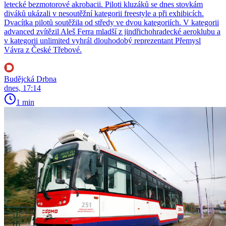
letecké bezmotorové akrobacii. Piloti kluzáků se dnes stovkám
diváků ukázali v nesoutěžní kategorii freestyle a při exhibicích.
Dvacítka pilotů soutěžila od středy ve dvou kategoriích. V kategorii
advanced zvítězil Aleš Ferra mladší z jindřichohradecké aeroklubu a
v kategorii unlimited vyhrál dlouhodobý reprezentant Přemysl
Vávra z České Třebové.
Budějcká Drbna
dnes, 17:14
1 min