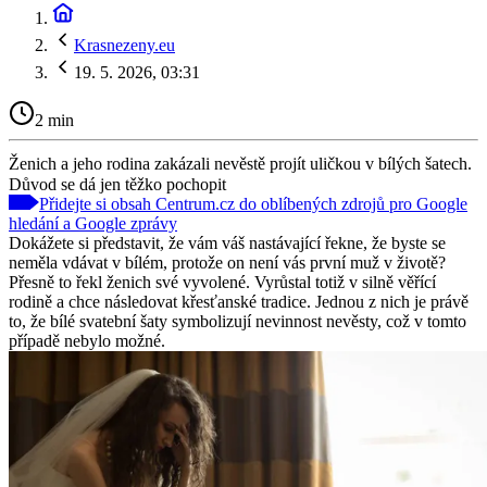
Krasnezeny.eu
19. 5. 2026, 03:31
2 min
Ženich a jeho rodina zakázali nevěstě projít uličkou v bílých šatech.
Důvod se dá jen těžko pochopit
Přidejte si obsah Centrum.cz do oblíbených zdrojů pro Google
hledání a Google zprávy
Dokážete si představit, že vám váš nastávající řekne, že byste se
neměla vdávat v bílém, protože on není vás první muž v životě?
Přesně to řekl ženich své vyvolené. Vyrůstal totiž v silně věřící
rodině a chce následovat křesťanské tradice. Jednou z nich je právě
to, že bílé svatební šaty symbolizují nevinnost nevěsty, což v tomto
případě nebylo možné.