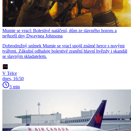
Mumie se vrací: Bolestivé natáčení, dům ze slavného hororu a
nejhorší dny Dwaynea Johnsona
Dobrodružný snímek Mumie se vrací spojil známé herce s novými
tvářemi. Zákulisí odhaluje bolestivé zranění hlavní hvězdy i skandál
se slavným skladatelem.
V Telce
dnes, 16:50
3 min