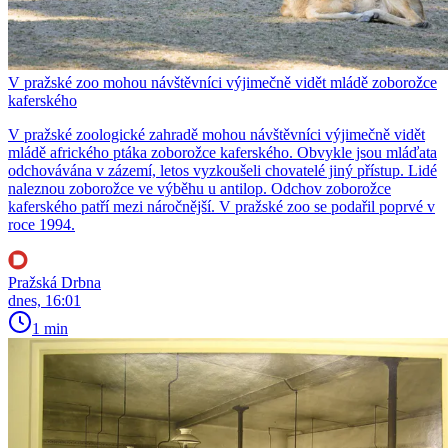
V pražské zoo mohou návštěvníci výjimečně vidět mládě zoborožce
kaferského
V pražské zoologické zahradě mohou návštěvníci výjimečně vidět
mládě afrického ptáka zoborožce kaferského. Obvykle jsou mláďata
odchovávána v zázemí, letos vyzkoušeli chovatelé jiný přístup. Lidé
naleznou zoborožce ve výběhu u antilop. Odchov zoborožce
kaferského patří mezi náročnější. V pražské zoo se podařil poprvé v
roce 1994.
Pražská Drbna
dnes, 16:01
1 min