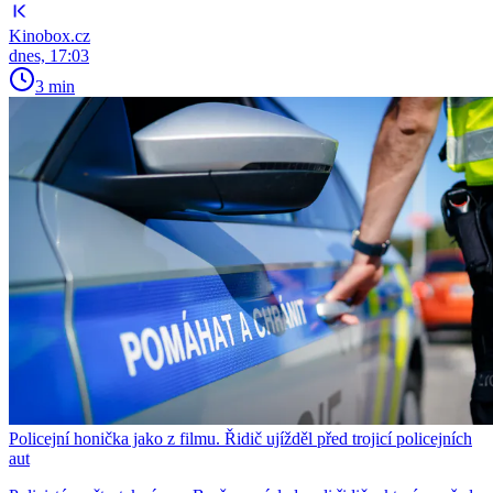
Kinobox.cz
dnes, 17:03
3 min
Policejní honička jako z filmu. Řidič ujížděl před trojicí policejních
aut