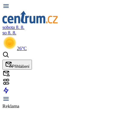
sobota 8. 8.
so 8. 8.
26°C
Přihlášení
Reklama