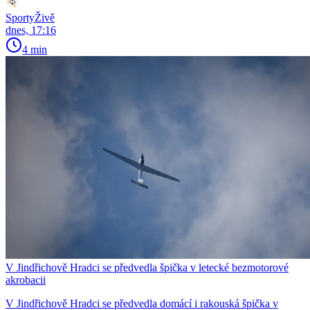
SportyŽivě
dnes, 17:16
4 min
V Jindřichově Hradci se předvedla špička v letecké bezmotorové
akrobacii
V Jindřichově Hradci se předvedla domácí i rakouská špička v