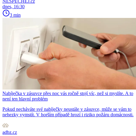
NESPECHEJ.cz
dnes, 16:30
3 min
Nabíječka v zásuvce přes noc vás ročně stojí víc, než si myslíte. A to
není ten hlavní problém
Pokud necháváte své nabíječky neustále v zásuvce, může se vám to
nehezky vymstít. V horším případě hrozí i riziko požáru domácnosti.
adbz.cz