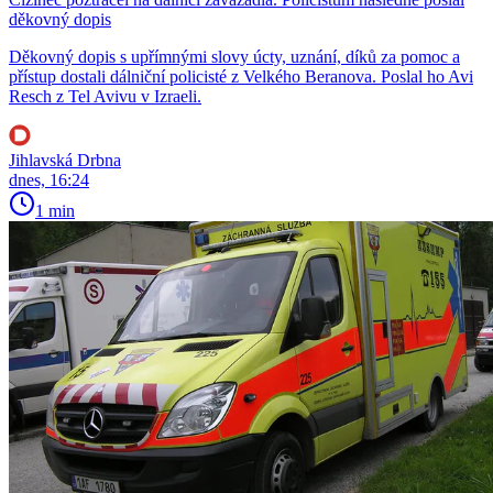
děkovný dopis
Děkovný dopis s upřímnými slovy úcty, uznání, díků za pomoc a
přístup dostali dálniční policisté z Velkého Beranova. Poslal ho Avi
Resch z Tel Avivu v Izraeli.
Jihlavská Drbna
dnes, 16:24
1 min