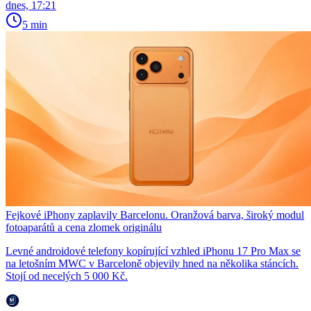
dnes, 17:21
5 min
Fejkové iPhony zaplavily Barcelonu. Oranžová barva, široký modul
fotoaparátů a cena zlomek originálu
Levné androidové telefony kopírující vzhled iPhonu 17 Pro Max se
na letošním MWC v Barceloně objevily hned na několika stáncích.
Stojí od necelých 5 000 Kč.