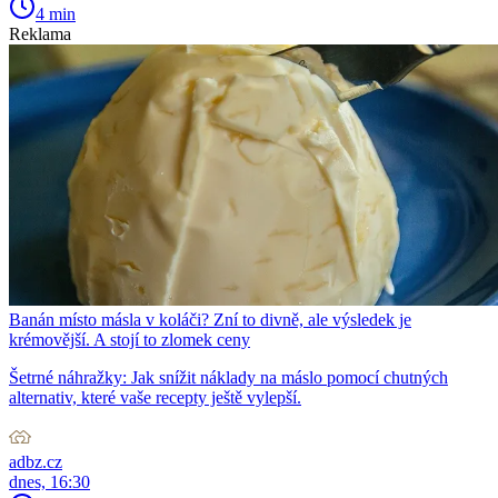
4 min
Reklama
Banán místo másla v koláči? Zní to divně, ale výsledek je
krémovější. A stojí to zlomek ceny
Šetrné náhražky: Jak snížit náklady na máslo pomocí chutných
alternativ, které vaše recepty ještě vylepší.
adbz.cz
dnes, 16:30