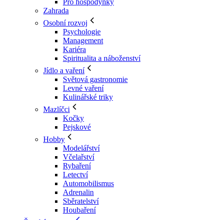
Pro hospodyňky
Zahrada
Osobní rozvoj
Psychologie
Management
Kariéra
Spiritualita a náboženství
Jídlo a vaření
Světová gastronomie
Levné vaření
Kulinářské triky
Mazlíčci
Kočky
Pejskové
Hobby
Modelářství
Včelařství
Rybaření
Letectví
Automobilismus
Adrenalin
Sběratelství
Houbaření