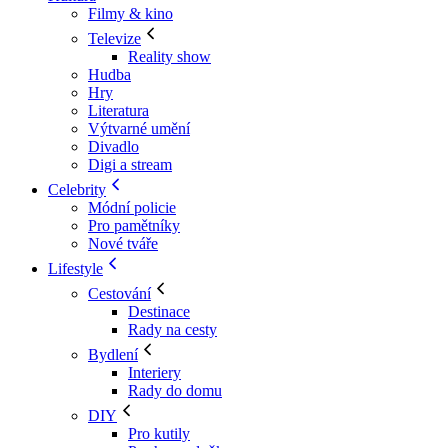
Filmy & kino
Televize
Reality show
Hudba
Hry
Literatura
Výtvarné umění
Divadlo
Digi a stream
Celebrity
Módní policie
Pro pamětníky
Nové tváře
Lifestyle
Cestování
Destinace
Rady na cesty
Bydlení
Interiery
Rady do domu
DIY
Pro kutily