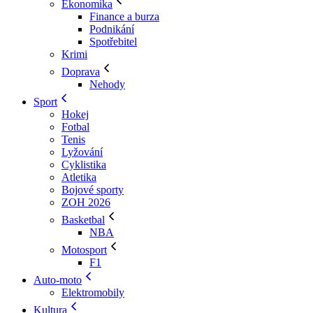
Ekonomika
Finance a burza
Podnikání
Spotřebitel
Krimi
Doprava
Nehody
Sport
Hokej
Fotbal
Tenis
Lyžování
Cyklistika
Atletika
Bojové sporty
ZOH 2026
Basketbal
NBA
Motosport
F1
Auto-moto
Elektromobily
Kultura