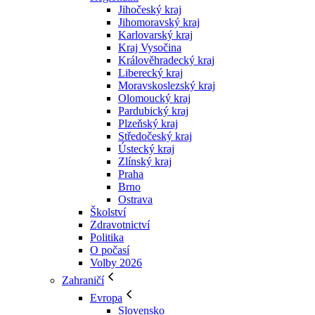
Jihočeský kraj
Jihomoravský kraj
Karlovarský kraj
Kraj Vysočina
Králověhradecký kraj
Liberecký kraj
Moravskoslezský kraj
Olomoucký kraj
Pardubický kraj
Plzeňský kraj
Středočeský kraj
Ústecký kraj
Zlínský kraj
Praha
Brno
Ostrava
Školství
Zdravotnictví
Politika
O počasí
Volby 2026
Zahraničí
Evropa
Slovensko