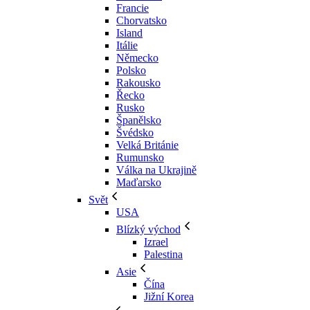
Francie
Chorvatsko
Island
Itálie
Německo
Polsko
Rakousko
Řecko
Rusko
Španělsko
Švédsko
Velká Británie
Rumunsko
Válka na Ukrajině
Maďarsko
Svět
USA
Blízký východ
Izrael
Palestina
Asie
Čína
Jižní Korea