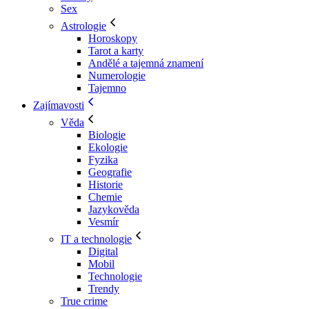
Sex
Astrologie
Horoskopy
Tarot a karty
Andělé a tajemná znamení
Numerologie
Tajemno
Zajímavosti
Věda
Biologie
Ekologie
Fyzika
Geografie
Historie
Chemie
Jazykověda
Vesmír
IT a technologie
Digital
Mobil
Technologie
Trendy
True crime