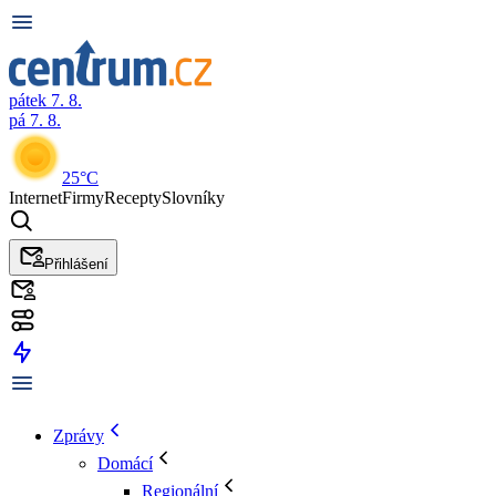
pátek 7. 8.
pá 7. 8.
25°C
Internet
Firmy
Recepty
Slovníky
Přihlášení
Zprávy
Domácí
Regionální