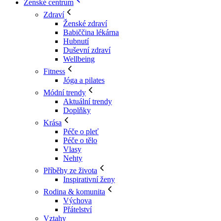
Ženské centrum
Zdraví
Ženské zdraví
Babiččina lékárna
Hubnutí
Duševní zdraví
Wellbeing
Fitness
Jóga a pilates
Módní trendy
Aktuální trendy
Doplňky
Krása
Péče o pleť
Péče o tělo
Vlasy
Nehty
Příběhy ze života
Inspirativní ženy
Rodina & komunita
Výchova
Přátelství
Vztahy