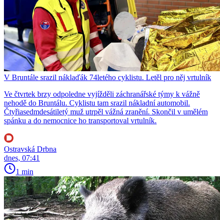
V Bruntále srazil náklaďák 74letého cyklistu. Letěl pro něj vrtulník
Ve čtvrtek brzy odpoledne vyjížděli záchranářské týmy k vážně
nehodě do Bruntálu. Cyklistu tam srazil nákladní automobil.
Čtyřiasedmdesátiletý muž utrpěl vážná zranění. Skončil v umělém
spánku a do nemocnice ho transportoval vrtulník.
Ostravská Drbna
dnes, 07:41
1 min