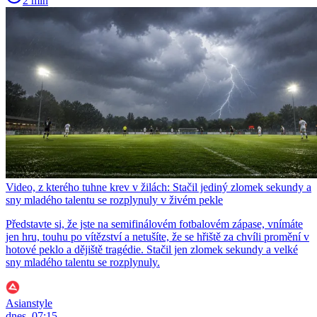
2 min
Video, z kterého tuhne krev v žilách: Stačil jediný zlomek sekundy a
sny mladého talentu se rozplynuly v živém pekle
Představte si, že jste na semifinálovém fotbalovém zápase, vnímáte
jen hru, touhu po vítězství a netušíte, že se hřiště za chvíli promění v
hotové peklo a dějiště tragédie. Stačil jen zlomek sekundy a velké
sny mladého talentu se rozplynuly.
Asianstyle
dnes, 07:15