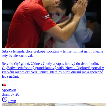
Srbská legenda chce překopat počítání v tenise, formát na tři vítězné
sety by ale zachovala
Sety do čtyř gamů, žádné výhody a zápas hotový do dvou hodin.
Čtyřiadvacetinásobný grandslamový vítěz Novak Djokovič popsal v
krátkém rozhovoru verzi tenisu, která by s tou dnešní měla společné
leda náčiní.
SportWin
dnes, 07:26
2 min