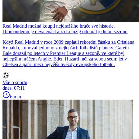
Real Madrid možná koupil nejdražšího hráče své historie.
Diomandemu je devatenáct a za Leipzig odehrál jedinou sezonu
Když Real Madrid v roce 2009 zaplatil rekordní částku za Cristiana
Ronalda, kupoval jednoho z nejlepších fotbalistů planety. Gareth
Bale dorazil po letech v Premier League a sezoně, ve které byl
nejlepším hráčem Anglie. Eden Hazard měl za sebou sedm let v
Chelsea a patřil mezi největší hvězdy evropského fotbalu.
Vše o sportu
dnes, 07:11
6 min