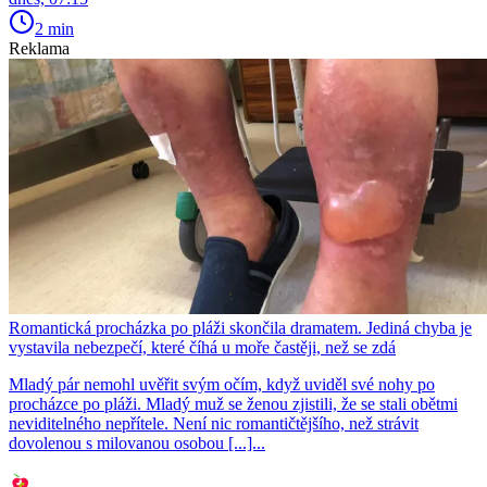
2 min
Reklama
Romantická procházka po pláži skončila dramatem. Jediná chyba je
vystavila nebezpečí, které číhá u moře častěji, než se zdá
Mladý pár nemohl uvěřit svým očím, když uviděl své nohy po
procházce po pláži. Mladý muž se ženou zjistili, že se stali obětmi
neviditelného nepřítele. Není nic romantičtějšího, než strávit
dovolenou s milovanou osobou [...]...