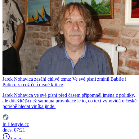
Jarek Nohavica zasáhl citlivé téma: Ve své písni zmínil Babiše i
Putina, za což čelí drsné kritice
Jarek Nohavica ve své písni před časem připomněl jména z politiky,
ale důležitější než samotná provokace je to, co text vypovídá o české
potřebě hledat viníka jinde.
In-lifestyle.cz
dnes, 07:21
3 min