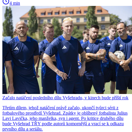
4 min
Začalo natáčení posledního dílu Vyšehradu, v kinech bude příští rok
Třetím dílem, jehož natáčení právě začalo, ukončí tvůrci sérii z
fotbalového prostředí Vyšehrad. Zpátky je oblíbený fotbalista Julius
Lavi Lavička, jeho manželka, syn i agent. Po kritice druhého dílu
bude Vyšehrad TŘY podle autorů komornější a vrací se k odkazu
prvního dílu a seriálu.