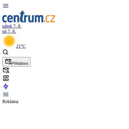
pátek 7. 8.
pá 7. 8.
21°C
Přihlášení
Reklama