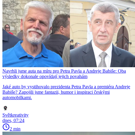
Navrhli jsme auta na míru pro Petra Pavla a Andreje Babiše: Oba
výsledky dokonale opovídají jejich povahám
Jaké auto by vystihovalo prezidenta Petra Pavla a premiéra Andreje
Babiše? Zapojili jsme fantazii, humor i inspiraci českými
automobilkami.
Světkreativity
dnes, 07:24
2 min