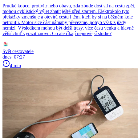
Prudké kopce, protivítr nebo obava, zda zbude dost sil na cestu zpět,
mohou cyklistický výlet zhatit ještě před startem. Elektrokolo tyto
překážky zmenšuje a otevírá cestu i těm, kteří by si na běžném kole
netroufli. Motor sice část námahy převezme, pohyb však z jízdy
nemizí. Výsledkem mohou být delší trasy, více času venku a hlavně
větší chuť vyrazit znovu. Co ale říkají nejnovější studie?
Svět cestovatele
dnes, 07:27
4 min