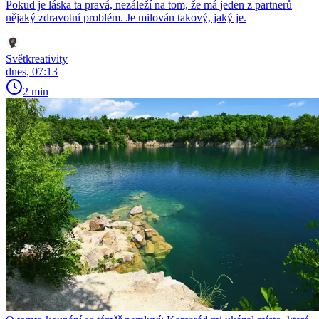
Pokud je láska ta pravá, nezáleží na tom, že má jeden z partnerů
nějaký zdravotní problém. Je milován takový, jaký je.
Světkreativity
dnes, 07:13
2 min