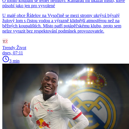
O tomto koupání se téměř nemluví: Kamarád mi ukázal místo, které
působí jako jen pro vyvolené
U malé obce Řídelov na Vysočině se mezi stromy ukrývá bývalý
žulový lom s čistou vodou a výrazně klidnější atmosférou než na
běžných koupalištích. Místo patří potápěčskému klubu, proto sem
nelze vyrazit bez respektování podmínek provozovatele.
Trendy Život
dnes, 07:11
3 min