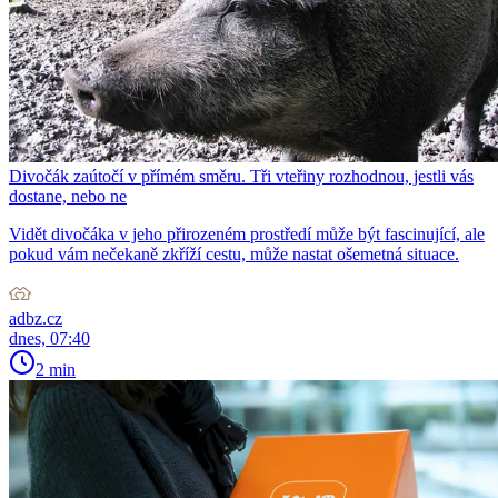
Divočák zaútočí v přímém směru. Tři vteřiny rozhodnou, jestli vás
dostane, nebo ne
Vidět divočáka v jeho přirozeném prostředí může být fascinující, ale
pokud vám nečekaně zkříží cestu, může nastat ošemetná situace.
adbz.cz
dnes, 07:40
2 min