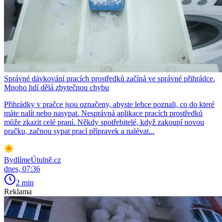
Správné dávkování pracích prostředků začíná ve správné přihrádce.
Mnoho lidí dělá zbytečnou chybu
Přihrádky v pračce jsou označeny, abyste lehce poznali, co do které
máte nalít nebo nasypat. Nesprávná aplikace pracích prostředků
může zkazit celé praní. Někdy spotřebitelé, když zakoupí novou
pračku, začnou sypat prací přípravek a nalévat...
BydlímeÚtulně.cz
dnes, 07:36
2 min
Reklama