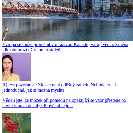
Evropa se může proměnit v mrazivou Kanadu, varují vědci. Změna
klimatu hrozí už v tomto století
IQ test pozornosti: Zkuste najít odlišný zámek. Nebude to tak
jednoduché, jak si možná myslíte
Věděli jste, že mozek při pohledu na opakující se vzor přestane po
chvíli vnímat detaily? Právě tohle je...