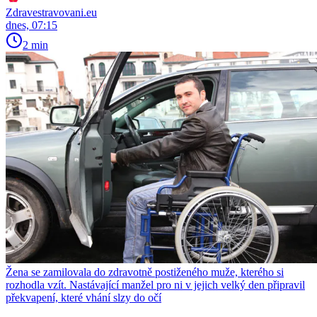
Zdravestravovani.eu
dnes, 07:15
2 min
Žena se zamilovala do zdravotně postiženého muže, kterého si
rozhodla vzít. Nastávající manžel pro ni v jejich velký den připravil
překvapení, které vhání slzy do očí