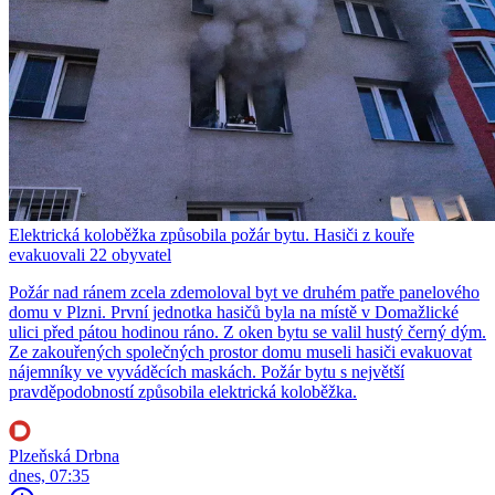
Elektrická koloběžka způsobila požár bytu. Hasiči z kouře
evakuovali 22 obyvatel
Požár nad ránem zcela zdemoloval byt ve druhém patře panelového
domu v Plzni. První jednotka hasičů byla na místě v Domažlické
ulici před pátou hodinou ráno. Z oken bytu se valil hustý černý dým.
Ze zakouřených společných prostor domu museli hasiči evakuovat
nájemníky ve vyváděcích maskách. Požár bytu s největší
pravděpodobností způsobila elektrická koloběžka.
Plzeňská Drbna
dnes, 07:35