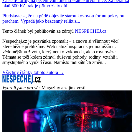
Za staré formy na pečení vám dnes sběratelé urvou ruce: Za beránka
platí 500 Kč, rak je přímo zlatý důl
Představte si, že na půdě objevíte starou kovovou formu pokrytou
prachem. Vypadá jako bezcenný relikt z...
Tento článek byl publikován ze zdrojů
NESPECHEJ.cz
Nespechej.cz je pozvánka zpomalit – a znovu si všimnout věcí,
které běžně přehlížíme. Web nabízí inspiraci k jednoduššímu,
vědomějšímu životu, který není o výkonech, ale o rovnováze.
Témata se točí kolem zdraví, duševní pohody, rodiny, vztahů i
smysluplného využití času. Namísto radikálních změn...
Všechny články tohoto autora →
Vybrali jsme pro vás
Magazíny a zajímavosti