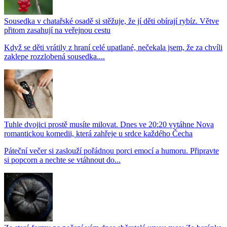
Sousedka v chatařské osadě si stěžuje, že jí děti obírají rybíz. Větve
přitom zasahují na veřejnou cestu
Když se děti vrátily z hraní celé upatlané, nečekala jsem, že za chvíli
zaklepe rozzlobená sousedka....
Tuhle dvojici prostě musíte milovat. Dnes ve 20:20 vytáhne Nova
romantickou komedii, která zahřeje u srdce každého Čecha
Páteční večer si zaslouží pořádnou porci emocí a humoru. Připravte
si popcorn a nechte se vtáhnout do...