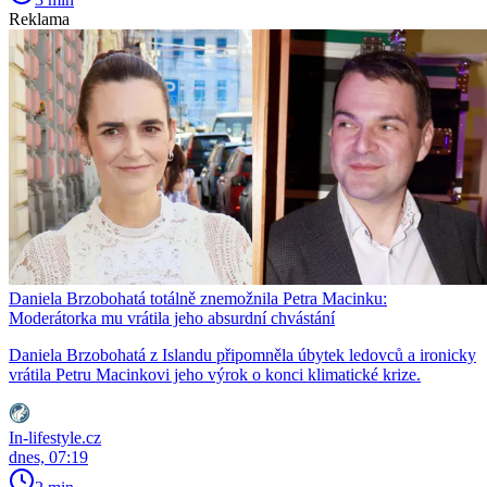
Reklama
Daniela Brzobohatá totálně znemožnila Petra Macinku:
Moderátorka mu vrátila jeho absurdní chvástání
Daniela Brzobohatá z Islandu připomněla úbytek ledovců a ironicky
vrátila Petru Macinkovi jeho výrok o konci klimatické krize.
In-lifestyle.cz
dnes, 07:19