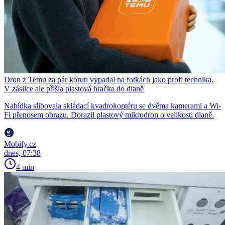
Dron z Temu za pár korun vypadal na fotkách jako profi technika.
V zásilce ale přišla plastová hračka do dlaně
Nabídka slibovala skládací kvadrokoptéru se dvěma kamerami a Wi-
Fi přenosem obrazu. Dorazil plastový mikrodron o velikosti dlaně.
Mobify.cz
dnes, 07:38
4 min