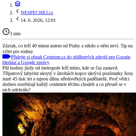
NESPECHEJ.cz
14. 6. 2026, 12:01
3 min
Zázrak, co leží 40 minut autem od Prahy a nikdo o něm neví. Tip na
výlet pro rodiny
Přidejte si obsah Centrum.cz do oblíbených zdrojů pro Google
hledání a Google zprávy
Půl hodiny jízdy od metropole leží místo, kde se čas zastavil.
Třípatrový labyrint ukrytý v útrobách kopce ukrývá pozůstatky ženy
staré 45 tisíc let a tajnou dílnu středověkých padělatelů. Proč vědci
dodnes rozebírají každý centimetr těchto chodeb a co přesně se v
nich odehrálo?