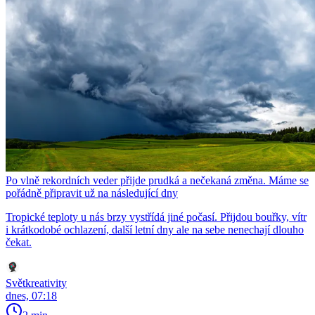
Po vlně rekordních veder přijde prudká a nečekaná změna. Máme se
pořádně připravit už na následující dny
Tropické teploty u nás brzy vystřídá jiné počasí. Přijdou bouřky, vítr
i krátkodobé ochlazení, další letní dny ale na sebe nenechají dlouho
čekat.
Světkreativity
dnes, 07:18