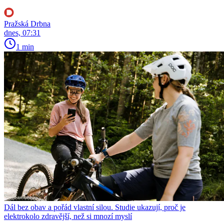
Pražská Drbna
dnes, 07:31
1 min
Dál bez obav a pořád vlastní silou. Studie ukazují, proč je
elektrokolo zdravější, než si mnozí myslí