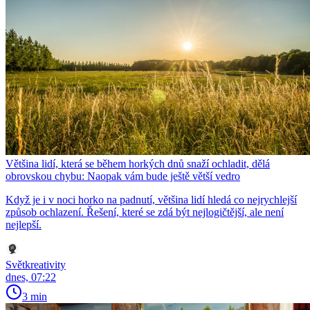
Většina lidí, která se během horkých dnů snaží ochladit, dělá
obrovskou chybu: Naopak vám bude ještě větší vedro
Když je i v noci horko na padnutí, většina lidí hledá co nejrychlejší
způsob ochlazení. Řešení, které se zdá být nejlogičtější, ale není
nejlepší.
Světkreativity
dnes, 07:22
3 min