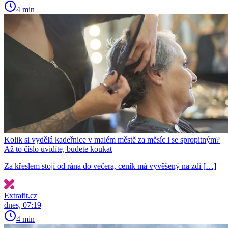
4 min
Kolik si vydělá kadeřnice v malém městě za měsíc i se spropitným?
Až to číslo uvidíte, budete koukat
Za křeslem stojí od rána do večera, ceník má vyvěšený na zdi […]
Extrafit.cz
dnes, 07:19
4 min