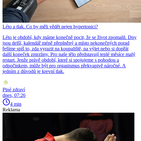
Léto a tlak. Co by měli vědět nejen hypertonici?
Léto je období, kdy máme konečně pocit, že se život zpomalil. Dny
jsou delší, kalendář méně přeplněný a místo nekonečných porad
řešíme spíš to, zda vyrazit na koupaliště, na výlet nebo si dopřát
další kopeček zmrzliny. Pro naše tělo představují teplé měsíce malý
restart. Jenže právě období, které si spojujeme s pohodou a
odpočinkem, může být pro organismus překvapivě náročné. A
jedním z důvodů je krevní tlak.
Plné zdraví
dnes, 07:26
4 min
Reklama