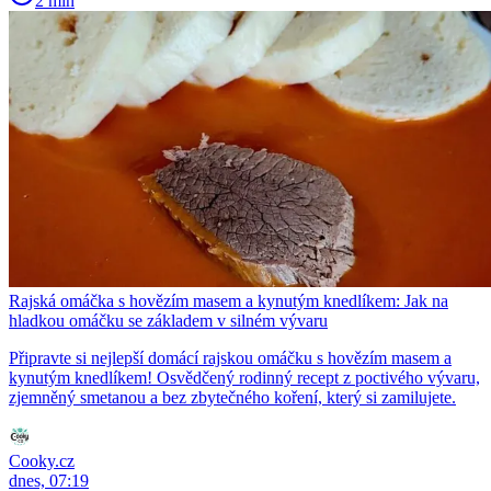
2 min
Rajská omáčka s hovězím masem a kynutým knedlíkem: Jak na
hladkou omáčku se základem v silném vývaru
Připravte si nejlepší domácí rajskou omáčku s hovězím masem a
kynutým knedlíkem! Osvědčený rodinný recept z poctivého vývaru,
zjemněný smetanou a bez zbytečného koření, který si zamilujete.
Cooky.cz
dnes, 07:19