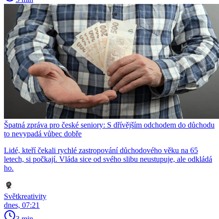
Špatná zpráva pro české seniory: S dřívějším odchodem do důchodu
to nevypadá vůbec dobře
Lidé, kteří čekali rychlé zastropování důchodového věku na 65
letech, si počkají. Vláda sice od svého slibu neustupuje, ale odkládá
ho.
Světkreativity
dnes, 07:21
3 min