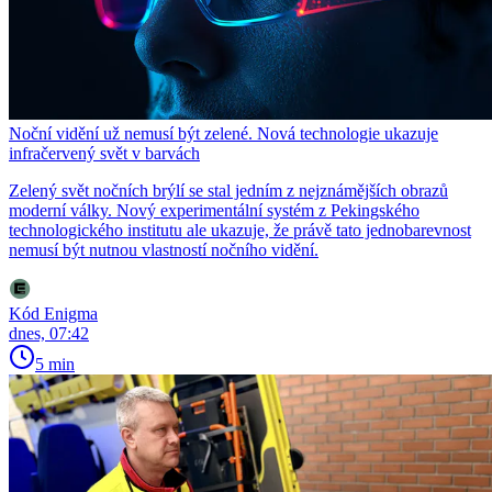
Noční vidění už nemusí být zelené. Nová technologie ukazuje
infračervený svět v barvách
Zelený svět nočních brýlí se stal jedním z nejznámějších obrazů
moderní války. Nový experimentální systém z Pekingského
technologického institutu ale ukazuje, že právě tato jednobarevnost
nemusí být nutnou vlastností nočního vidění.
Kód Enigma
dnes, 07:42
5 min