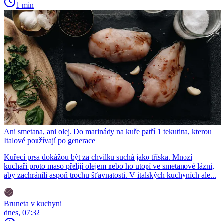
1 min
Ani smetana, ani olej. Do marinády na kuře patří 1 tekutina, kterou
Italové používají po generace
Kuřecí prsa dokážou být za chvilku suchá jako tříska. Mnozí
kuchaři proto maso přelijí olejem nebo ho utopí ve smetanové lázni,
aby zachránili aspoň trochu šťavnatosti. V italských kuchyních ale...
Bruneta v kuchyni
dnes, 07:32