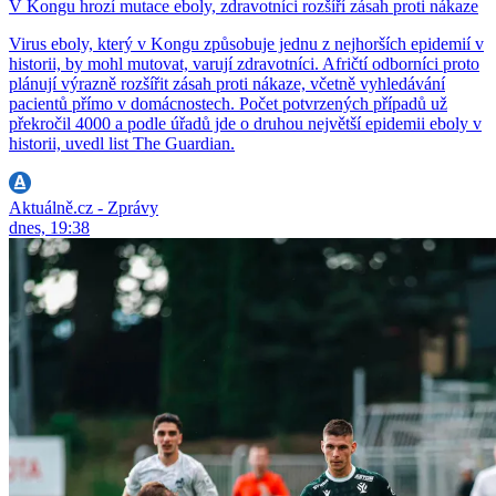
V Kongu hrozí mutace eboly, zdravotníci rozšíří zásah proti nákaze
Virus eboly, který v Kongu způsobuje jednu z nejhorších epidemií v
historii, by mohl mutovat, varují zdravotníci. Afričtí odborníci proto
plánují výrazně rozšířit zásah proti nákaze, včetně vyhledávání
pacientů přímo v domácnostech. Počet potvrzených případů už
překročil 4000 a podle úřadů jde o druhou největší epidemii eboly v
historii, uvedl list The Guardian.
Aktuálně.cz - Zprávy
dnes, 19:38