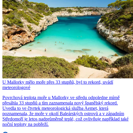
U Mallorky mělo moře přes 33 stupňů, byl to rekord, uvádí
meteorologové
Povrchová teplota moře u Mallorky ve středu odpoledne mírně
přesáhla 33 stupňů a tím zaznamenala nový španělský rekord.
Uvedla to ve čtvrtek meteorologická služba Aemet, která
poznamenala, že moře v okolí Baleárských ostrovů a v západním
Středomoří je letos nadprůměrně teplé, což ovlivňuje například také
noční teploty na pobřeží.