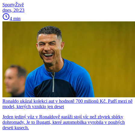
SportyŽivě
dnes, 20:23
4 min
Ronaldo ukázal kolekci aut v hodnotě 700 milionů Kč. Patří mezi ně
model, kterých vzniklo jen deset
Jeden jediný vůz v Ronaldově garáži stojí víc než zbytek sbírky
dohromady. Je to Bugatti, které automobilka vyrobila v pouhých
deseti kusech.