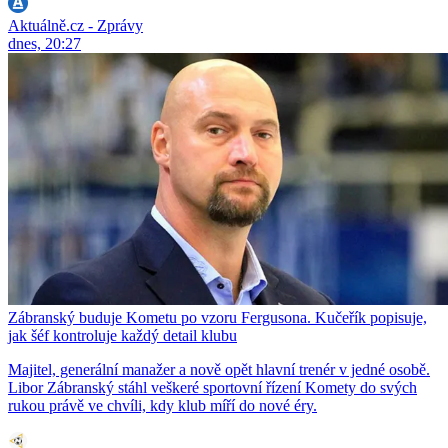
Aktuálně.cz - Zprávy
dnes, 20:27
Zábranský buduje Kometu po vzoru Fergusona. Kučeřík popisuje,
jak šéf kontroluje každý detail klubu
Majitel, generální manažer a nově opět hlavní trenér v jedné osobě.
Libor Zábranský stáhl veškeré sportovní řízení Komety do svých
rukou právě ve chvíli, kdy klub míří do nové éry.