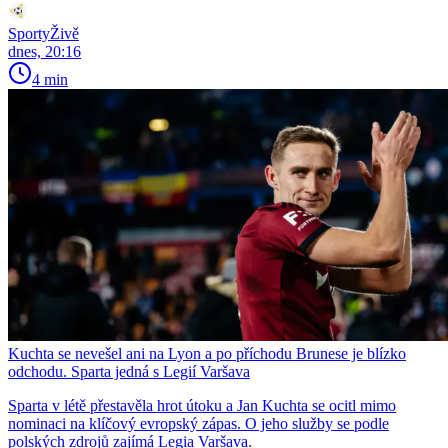
SportyŽivě
dnes, 20:16
4 min
Kuchta se nevešel ani na Lyon a po příchodu Brunese je blízko
odchodu. Sparta jedná s Legií Varšava
Sparta v létě přestavěla hrot útoku a Jan Kuchta se ocitl mimo
nominaci na klíčový evropský zápas. O jeho služby se podle
polských zdrojů zajímá Legia Varšava.