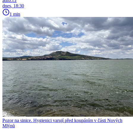
adbz.cz
dnes, 18:30
1 min
Pozor na sinice. Hygienici varují před koupáním v části Nových
Mlýnů