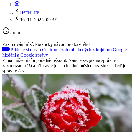
BetterLife
16. 11. 2025, 09:37
2 min
Zazimování růží: Praktický návod pro každého
Přidejte si obsah Centrum.cz do oblíbených zdrojů pro Google
hledání a Google zprávy
Zima může růžím pořádně uškodit. Naučte se, jak na správné
zazimování růží a připravte je na chladné měsíce bez stresu. Teď je
správný čas.