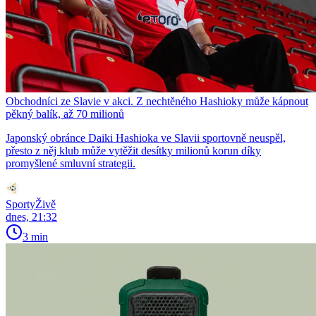
Obchodníci ze Slavie v akci. Z nechtěného Hashioky může kápnout
pěkný balík, až 70 milionů
Japonský obránce Daiki Hashioka ve Slavii sportovně neuspěl,
přesto z něj klub může vytěžit desítky milionů korun díky
promyšlené smluvní strategii.
SportyŽivě
dnes, 21:32
3 min