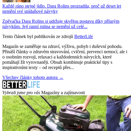
Každé ráno stejné jídlo. Dara Rolins prozradila, proč už deset let
nemění své snídaňové návyky
Zpěvačka Dara Rolins si udržuje skvělou postavu díky přísným
návykům. Její ranní rutina se nemění už celé...
Tento článek byl publikován ze zdrojů
BetterLife
Magazín se zaměřuje na zdraví, výživu, pohyb i duševní pohodu.
Přináší články o zdravém stravování, cvičení, prevenci nemocí, ale i
o osobním rozvoji, relaxaci a každodenních návycích, které
pomáhají žít vyrovnaněji. Obsah kombinuje praktické tipy s
inspirativními texty – od receptů přes...
Všechny články tohoto autora →
Vybrali jsme pro vás
Magazíny a zajímavosti