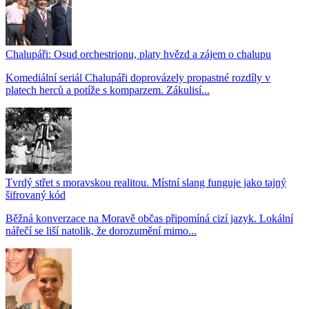
Chalupáři: Osud orchestrionu, platy hvězd a zájem o chalupu
Komediální seriál Chalupáři doprovázely propastné rozdíly v
platech herců a potíže s komparzem. Zákulisí...
Tvrdý střet s moravskou realitou. Místní slang funguje jako tajný
šifrovaný kód
Běžná konverzace na Moravě občas připomíná cizí jazyk. Lokální
nářečí se liší natolik, že dorozumění mimo...