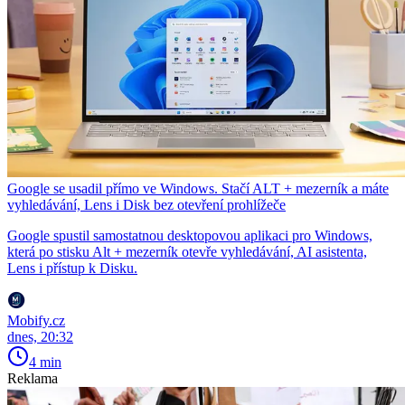
Google se usadil přímo ve Windows. Stačí ALT + mezerník a máte
vyhledávání, Lens i Disk bez otevření prohlížeče
Google spustil samostatnou desktopovou aplikaci pro Windows,
která po stisku Alt + mezerník otevře vyhledávání, AI asistenta,
Lens i přístup k Disku.
Mobify.cz
dnes, 20:32
4 min
Reklama