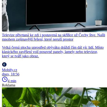
Televize přivrtaná ke zdi i postavená na skříňce už Čechy štve. Našli
mnohem zajímavější řešení, které neruší prostor
Velká černá plocha uprostřed obýváku dráždí čím dál víc lidí. Místo
klasického zavěšení volí posuvné panely, lamely nebo televizor,
který se tváří jako obraz.
Mobify.cz
dnes, 18:56
4 min
Reklama