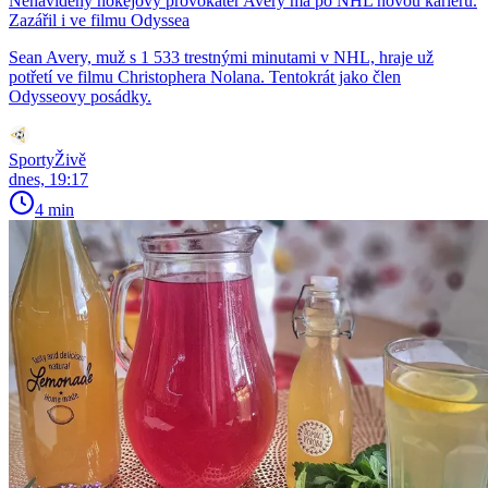
Nenáviděný hokejový provokatér Avery má po NHL novou kariéru.
Zazářil i ve filmu Odyssea
Sean Avery, muž s 1 533 trestnými minutami v NHL, hraje už
potřetí ve filmu Christophera Nolana. Tentokrát jako člen
Odysseovy posádky.
SportyŽivě
dnes, 19:17
4 min