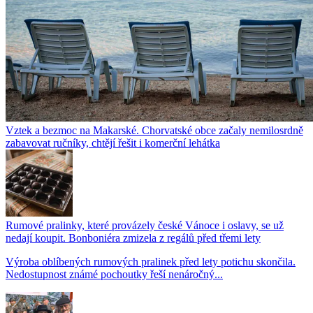
Vztek a bezmoc na Makarské. Chorvatské obce začaly nemilosrdně
zabavovat ručníky, chtějí řešit i komerční lehátka
Rumové pralinky, které provázely české Vánoce i oslavy, se už
nedají koupit. Bonboniéra zmizela z regálů před třemi lety
Výroba oblíbených rumových pralinek před lety potichu skončila.
Nedostupnost známé pochoutky řeší nenáročný...