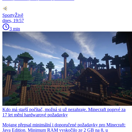
SportyŽivě
dnes, 19:57
3 min
Kdo má starší počítač, možná si už nezahraje. Minecraft poprvé za
17 let mění hardwarové požadavky
Mojang přepsal minimální i doporučené požadavky pro Minecraft:
Java Edition. Minimum RAM vyskočilo ze 2 GB na 8, u