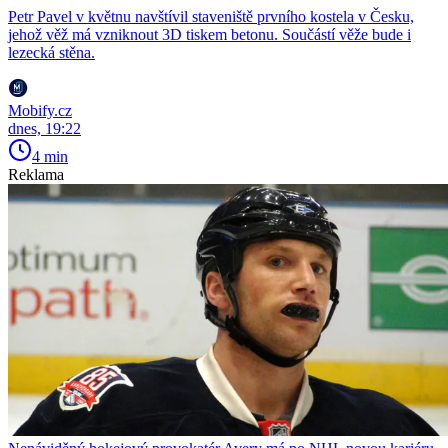
Petr Pavel v květnu navštívil staveniště prvního kostela v Česku,
jehož věž má vzniknout 3D tiskem betonu. Součástí věže bude i
lezecká stěna.
Mobify.cz
dnes, 19:22
4 min
Reklama