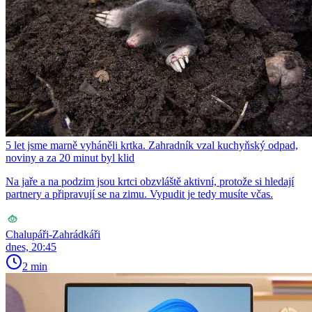
5 let jsme marně vyháněli krtka. Zahradník vzal kuchyňský odpad,
noviny a za 20 minut byl klid
Na jaře a na podzim jsou krtci obzvláště aktivní, protože si hledají
partnery a připravují se na zimu. Vypudit je tedy musíte včas.
Chalupáři-Zahrádkáři
dnes, 20:45
2 min