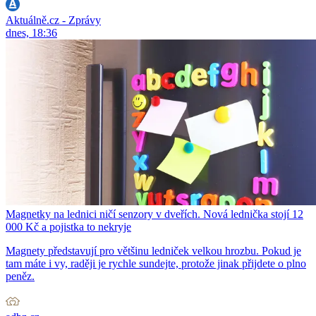
Aktuálně.cz - Zprávy
dnes, 18:36
Magnetky na lednici ničí senzory v dveřích. Nová lednička stojí 12
000 Kč a pojistka to nekryje
Magnety představují pro většinu ledniček velkou hrozbu. Pokud je
tam máte i vy, raději je rychle sundejte, protože jinak přijdete o plno
peněz.