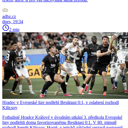
adbz.cz
dnes, 19:34
2 min
Hradec v Evropské lize podlehl Besiktasi 0:1, v oslabení rozhodl
Kilicsoy
Fotbalisté Hradce Králové v úvodním utkání 3. předkola Evropské
ligy podlehli doma favorizovanému Besiktasi 0:1. V 80. minutě
rozhodl Semih Kilicsoy. Hosté, v jejichž základní sestavě nastoupil