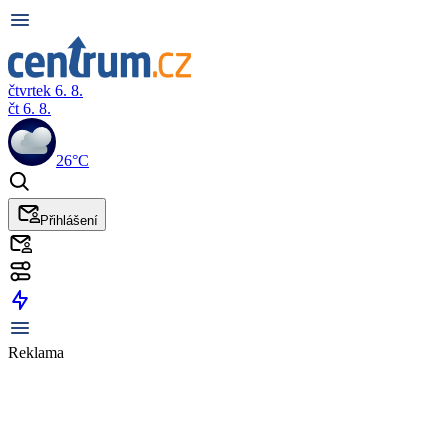
čtvrtek 6. 8.
čt 6. 8.
26°C
Přihlášení
Reklama