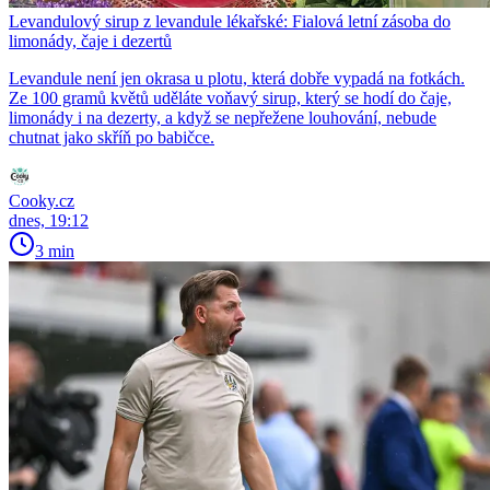
Levandulový sirup z levandule lékařské: Fialová letní zásoba do
limonády, čaje i dezertů
Levandule není jen okrasa u plotu, která dobře vypadá na fotkách.
Ze 100 gramů květů uděláte voňavý sirup, který se hodí do čaje,
limonády i na dezerty, a když se nepřežene louhování, nebude
chutnat jako skříň po babičce.
Cooky.cz
dnes, 19:12
3 min