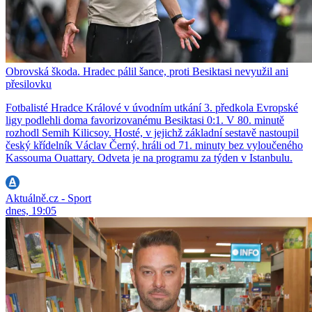
Obrovská škoda. Hradec pálil šance, proti Besiktasi nevyužil ani
přesilovku
Fotbalisté Hradce Králové v úvodním utkání 3. předkola Evropské
ligy podlehli doma favorizovanému Besiktasi 0:1. V 80. minutě
rozhodl Semih Kilicsoy. Hosté, v jejichž základní sestavě nastoupil
český křídelník Václav Černý, hráli od 71. minuty bez vyloučeného
Kassouma Ouattary. Odveta je na programu za týden v Istanbulu.
Aktuálně.cz - Sport
dnes, 19:05