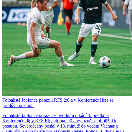
Fotbalisté Jablonce porazili RFS 2:0 a v Konferenční lize se
přiblížili postupu
Fotbalisté Jablonce porazili v úvodním utkání 3. předkola
Konferenční ligy RFS Riga doma 2:0 a výrazně se přiblížili k
postupu. Severočechy poslal v 18. minutě do vedení Vachtang
Čanturišvili a po pauze přidal pojistku Matěj Polidar. Odveta je na