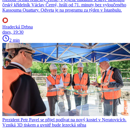
český křídelník Václav Černý, hráli od 71. minuty bez vyloučeného
Kassouma Ouattary. Odveta je na programu za týden v Istanbulu.
Hradecká Drbna
dnes, 19:30
2 min
Prezident Petr Pavel se přijel podívat na nový kostel v Neratovicích.
Vzniká 3D tiskem a uvnitř bude lezecká stěna