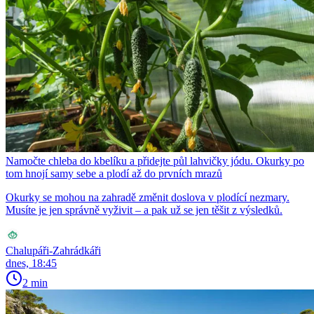
Namočte chleba do kbelíku a přidejte půl lahvičky jódu. Okurky po
tom hnojí samy sebe a plodí až do prvních mrazů
Okurky se mohou na zahradě změnit doslova v plodící nezmary.
Musíte je jen správně vyživit – a pak už se jen těšit z výsledků.
Chalupáři-Zahrádkáři
dnes, 18:45
2 min