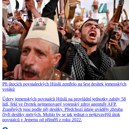
Při útocích povstaleckých Húsíů zemřelo na šest desítek jemenských
vojáků
Údery jemenských povstalců Húsíů na provládní jednotky zabily 58
lidí, řekl ve čtvrtek nejmenovaný vojenský zdroj agentuře AFP.
Zraněných jsou podle něj desítky. Předchozí údaje uváděly zhruba
čtyři desítky mrtvých. Mohlo by se tak jednat o nejkrvavější útok
povstalců v Jemenu od příměří z roku 2022.