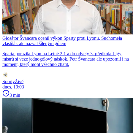
Glosátor Švancara ocenil výkon Sparty proti Lyonu, Suchomela
vlastňák ale nazval šíleným gólem
Sparta porazila Lyon na Letné 2:1 a do odvety 3. předkola Ligy
mistrů si veze jednogólový náskok. Petr Švancara ale upozornil i na
moment, který mohl všechno zhatit.
SportyŽivě
dnes, 19:03
3 min