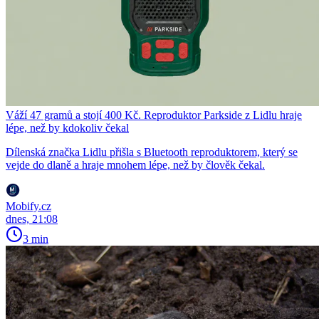
Váží 47 gramů a stojí 400 Kč. Reproduktor Parkside z Lidlu hraje
lépe, než by kdokoliv čekal
Dílenská značka Lidlu přišla s Bluetooth reproduktorem, který se
vejde do dlaně a hraje mnohem lépe, než by člověk čekal.
Mobify.cz
dnes, 21:08
3 min