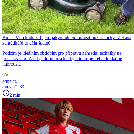
Brusíř Marek ukázal, pod jakým úhlem brousit nůž sekačky. Většina
zahrádkářů to dělá špatně
Podzim je ideálním obdobím pro přípravu zahradní techniky na
příští sezonu. Začít je dobré u sekačky, kterou je třeba důkladně
nabrousit.
adbz.cz
dnes, 21:39
2 min