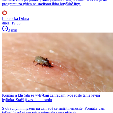
programu za týden na stadionu lídra lotyšské ligy.
Liberecká Drbna
dnes, 19:35
3 min
Komáři a klíšťata se vyhýbají zahradám, kde roste tahle levná
bylinka. Stačí ji zasadit ke stolu
S otravným hmyzem na zahradě se smířit nemusíte. Pomůže vám
řešení, které si pro vás nachystala sama příroda.