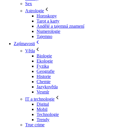
Sex
Astrologie
Horoskopy
Tarot a karty
Andělé a tajemná znamení
Numerologie
Tajemno
Zajímavosti
Věda
Biologie
Ekologie
Fyzika
Geografie
Historie
Chemie
Jazykověda
Vesmír
IT a technologie
Digital
Mobil
Technologie
Trendy
True crime