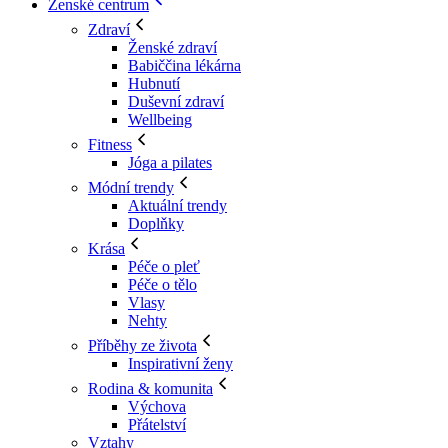
Ženské centrum
Zdraví
Ženské zdraví
Babiččina lékárna
Hubnutí
Duševní zdraví
Wellbeing
Fitness
Jóga a pilates
Módní trendy
Aktuální trendy
Doplňky
Krása
Péče o pleť
Péče o tělo
Vlasy
Nehty
Příběhy ze života
Inspirativní ženy
Rodina & komunita
Výchova
Přátelství
Vztahy