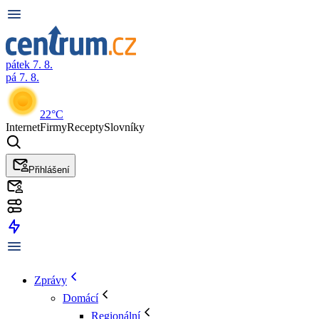
pátek 7. 8.
pá 7. 8.
22°C
Internet
Firmy
Recepty
Slovníky
Přihlášení
Zprávy
Domácí
Regionální