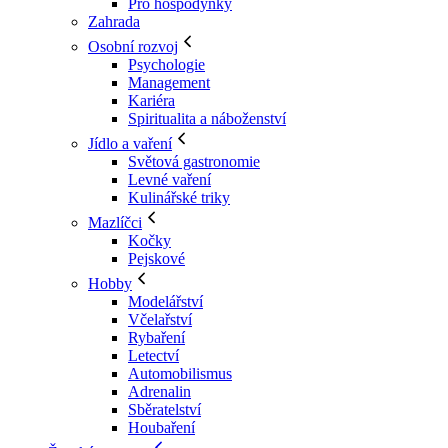
Pro hospodyňky
Zahrada
Osobní rozvoj
Psychologie
Management
Kariéra
Spiritualita a náboženství
Jídlo a vaření
Světová gastronomie
Levné vaření
Kulinářské triky
Mazlíčci
Kočky
Pejskové
Hobby
Modelářství
Včelařství
Rybaření
Letectví
Automobilismus
Adrenalin
Sběratelství
Houbaření