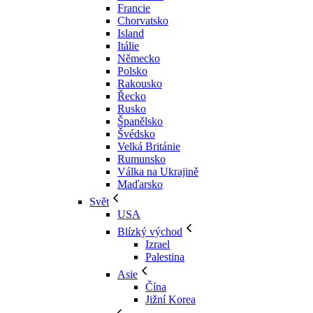
Francie
Chorvatsko
Island
Itálie
Německo
Polsko
Rakousko
Řecko
Rusko
Španělsko
Švédsko
Velká Británie
Rumunsko
Válka na Ukrajině
Maďarsko
Svět
USA
Blízký východ
Izrael
Palestina
Asie
Čína
Jižní Korea