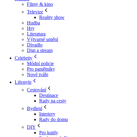
Filmy & kino
Televize
Reality show
Hudba
Hry
Literatura
Výtvarné umění
Divadlo
Digi a stream
Celebrity
Módní policie
Pro pamětníky
Nové tváře
Lifestyle
Cestování
Destinace
Rady na cesty
Bydlení
Interiery
Rady do domu
DIY
Pro kutily