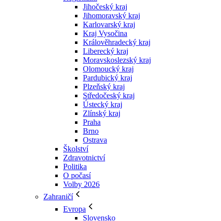
Jihočeský kraj
Jihomoravský kraj
Karlovarský kraj
Kraj Vysočina
Králověhradecký kraj
Liberecký kraj
Moravskoslezský kraj
Olomoucký kraj
Pardubický kraj
Plzeňský kraj
Středočeský kraj
Ústecký kraj
Zlínský kraj
Praha
Brno
Ostrava
Školství
Zdravotnictví
Politika
O počasí
Volby 2026
Zahraničí
Evropa
Slovensko