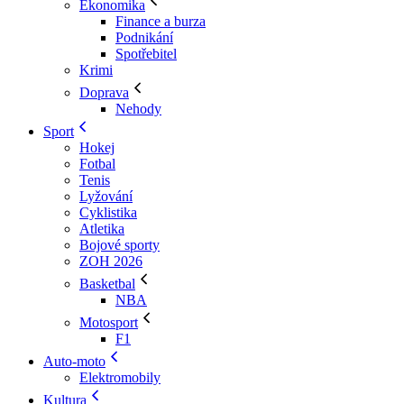
Ekonomika
Finance a burza
Podnikání
Spotřebitel
Krimi
Doprava
Nehody
Sport
Hokej
Fotbal
Tenis
Lyžování
Cyklistika
Atletika
Bojové sporty
ZOH 2026
Basketbal
NBA
Motosport
F1
Auto-moto
Elektromobily
Kultura