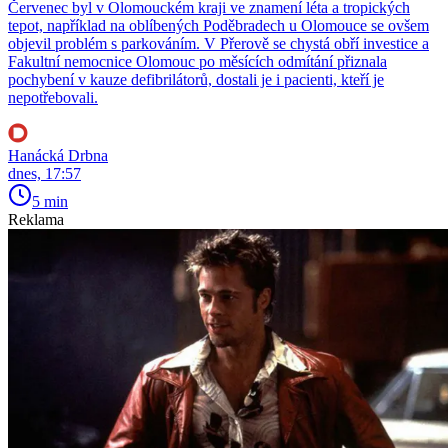
Červenec byl v Olomouckém kraji ve znamení léta a tropických
tepot, například na oblíbených Poděbradech u Olomouce se ovšem
objevil problém s parkováním. V Přerově se chystá obří investice a
Fakultní nemocnice Olomouc po měsících odmítání přiznala
pochybení v kauze defibrilátorů, dostali je i pacienti, kteří je
nepotřebovali.
Hanácká Drbna
dnes, 17:57
5 min
Reklama