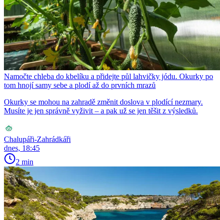
Namočte chleba do kbelíku a přidejte půl lahvičky jódu. Okurky po
tom hnojí samy sebe a plodí až do prvních mrazů
Okurky se mohou na zahradě změnit doslova v plodící nezmary.
Musíte je jen správně vyživit – a pak už se jen těšit z výsledků.
Chalupáři-Zahrádkáři
dnes, 18:45
2 min