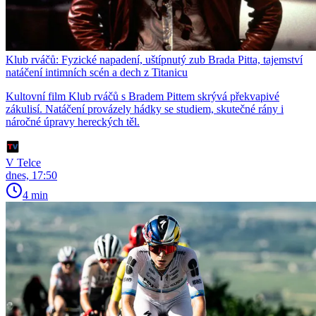
Klub rváčů: Fyzické napadení, uštípnutý zub Brada Pitta, tajemství
natáčení intimních scén a dech z Titanicu
Kultovní film Klub rváčů s Bradem Pittem skrývá překvapivé
zákulisí. Natáčení provázely hádky se studiem, skutečné rány i
náročné úpravy hereckých těl.
V Telce
dnes, 17:50
4 min