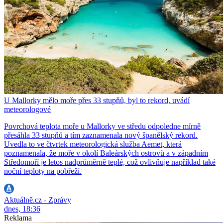
U Mallorky mělo moře přes 33 stupňů, byl to rekord, uvádí
meteorologové
Povrchová teplota moře u Mallorky ve středu odpoledne mírně
přesáhla 33 stupňů a tím zaznamenala nový španělský rekord.
Uvedla to ve čtvrtek meteorologická služba Aemet, která
poznamenala, že moře v okolí Baleárských ostrovů a v západním
Středomoří je letos nadprůměrně teplé, což ovlivňuje například také
noční teploty na pobřeží.
Aktuálně.cz - Zprávy
dnes, 18:36
Reklama