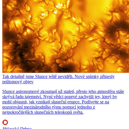
Tak detailně jsme Slunce ještě neviděli. Nové snímky přinesly
průlomový objev
Slunce astronomové zkoumají už staletí, přesto jeho atmosféra stále
skrývá řadu tajemství. Nyní vědci poprvé zachytili jev, který by
mohl objasnit, jak vznikají sluneční erupce. Podívejte se na
pozorování mezinárodního týmu pomocí jednoho z
nejpokročilejších slunečních teleskopů světa.
Jihlavská Drbna