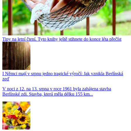
Tipy na letní čtení. Tyto knihy ještě stihnete do konce léta přečíst
I Němci mají v srpnu jedno tragické výročí: Jak vznikla Berlínská
zeď
V noci z 12. na 13. srpna v roce 1961 byla zahájena stavba
Berlínské zdi. Stavba, která měla délku 155 km...