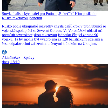
Stovka balistických střel pro Putina. „Rakeťák“ Kim posílá do
Ruska raketovou jednotku
Rusko podle ukrajinské rozvědky chystá další krok v prohlubující se
vojenské spolupráci se Severní Koreou. Ve Voroněžské oblasti má
rozmístit severokorejskou raketovou jednotku čítající zhruba 90
vojáků. Ta by mohla být vyzbrojena až 120 balistickými střelami a
šesti odpalovacími zařízeními určenými k útokům na Ukrajinu.
Aktuálně.cz - Zprávy
dnes, 18:19