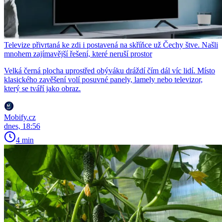
Televize přivrtaná ke zdi i postavená na skříňce už Čechy štve. Našli
mnohem zajímavější řešení, které neruší prostor
Velká černá plocha uprostřed obýváku dráždí čím dál víc lidí. Místo
klasického zavěšení volí posuvné panely, lamely nebo televizor,
který se tváří jako obraz.
Mobify.cz
dnes, 18:56
4 min