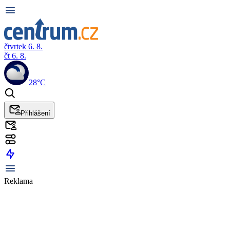
čtvrtek 6. 8.
čt 6. 8.
28°C
Přihlášení
Reklama