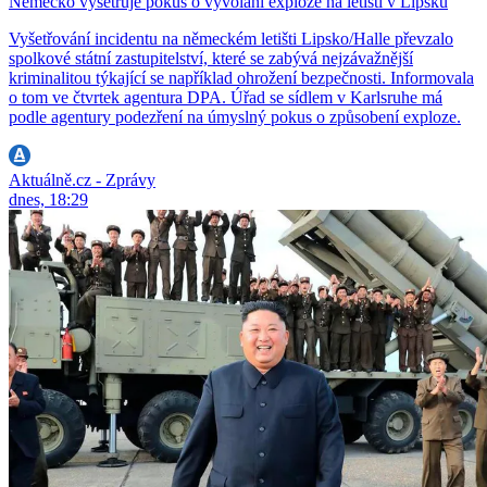
Německo vyšetřuje pokus o vyvolání exploze na letišti v Lipsku
Vyšetřování incidentu na německém letišti Lipsko/Halle převzalo
spolkové státní zastupitelství, které se zabývá nejzávažnější
kriminalitou týkající se například ohrožení bezpečnosti. Informovala
o tom ve čtvrtek agentura DPA. Úřad se sídlem v Karlsruhe má
podle agentury podezření na úmyslný pokus o způsobení exploze.
Aktuálně.cz - Zprávy
dnes, 18:29