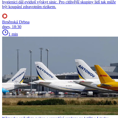
hygienici dál evidují výskyt sinic. Pro citlivější skupiny lidí tak může
být koupání zdravotním rizikem.
Brněnská Drbna
dnes, 18:30
1 min