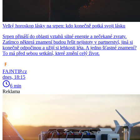
Velký horoskop lásky na srpen: kdo konečně potká svoji lásku
Srpen přináší do oblasti vztahů silné energie a nečekané zvraty.
Zatímco některá znamení budou řešit nejistoty v partnerství, jiná si
konečně odpočinou a užijí si lehkosti léta. A jedno šťastné znamení?
To má před sebou setkání, které změní celý život.
FAJNTIP.cz
dnes, 18:15
6 min
Reklama