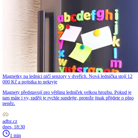
Magnetky na lednici ničí senzory v dveřích. Nová lednička stojí 12
000 Kč a pojistka to nekryje
Magnety představují pro většinu ledniček velkou hrozbu. Pokud je
tam máte i vy, raději je rychle sundejte, protože jinak přijdete o plno
peněz.
adbz.cz
dnes, 18:30
1 min