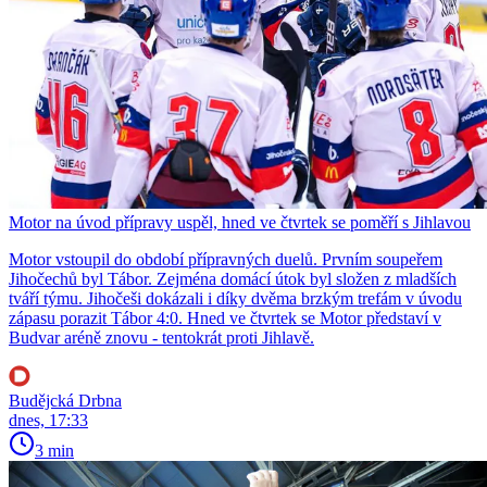
Motor na úvod přípravy uspěl, hned ve čtvrtek se poměří s Jihlavou
Motor vstoupil do období přípravných duelů. Prvním soupeřem
Jihočechů byl Tábor. Zejména domácí útok byl složen z mladších
tváří týmu. Jihočeši dokázali i díky dvěma brzkým trefám v úvodu
zápasu porazit Tábor 4:0. Hned ve čtvrtek se Motor představí v
Budvar aréně znovu - tentokrát proti Jihlavě.
Budějcká Drbna
dnes, 17:33
3 min