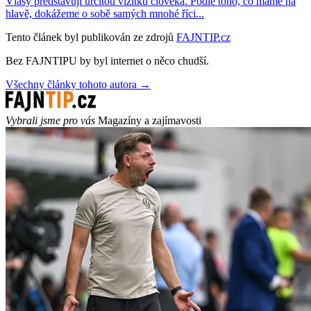
Vlasy představují určitou vizitku člověka. Podle toho, co máme na
hlavě, dokážeme o sobě samých mnohé říci...
Tento článek byl publikován ze zdrojů
FAJNTIP.cz
Bez FAJNTIPU by byl internet o něco chudší.
Všechny články tohoto autora →
Vybrali jsme pro vás
Magazíny a zajímavosti