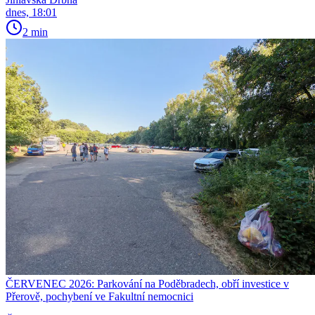
dnes, 18:01
2 min
ČERVENEC 2026: Parkování na Poděbradech, obří investice v
Přerově, pochybení ve Fakultní nemocnici