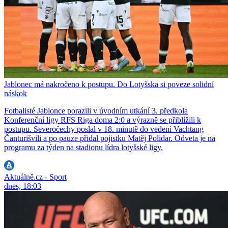
Jablonec má nakročeno k postupu. Do Lotyšska si poveze solidní
náskok
Fotbalisté Jablonce porazili v úvodním utkání 3. předkola
Konferenční ligy RFS Riga doma 2:0 a výrazně se přiblížili k
postupu. Severočechy poslal v 18. minutě do vedení Vachtang
Čanturišvili a po pauze přidal pojistku Matěj Polidar. Odveta je na
programu za týden na stadionu lídra lotyšské ligy.
Aktuálně.cz - Sport
dnes, 18:03