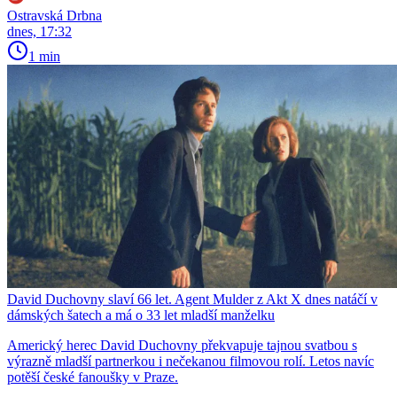
Ostravská Drbna
dnes, 17:32
1 min
David Duchovny slaví 66 let. Agent Mulder z Akt X dnes natáčí v
dámských šatech a má o 33 let mladší manželku
Americký herec David Duchovny překvapuje tajnou svatbou s
výrazně mladší partnerkou i nečekanou filmovou rolí. Letos navíc
potěší české fanoušky v Praze.