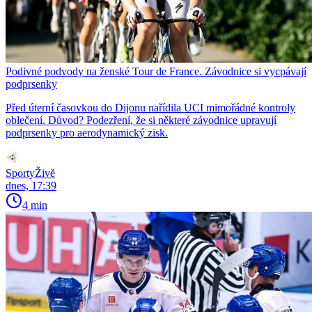
Podivné podvody na ženské Tour de France. Závodnice si vycpávají
podprsenky
Před úterní časovkou do Dijonu nařídila UCI mimořádné kontroly
oblečení. Důvod? Podezření, že si některé závodnice upravují
podprsenky pro aerodynamický zisk.
SportyŽivě
dnes, 17:39
4 min