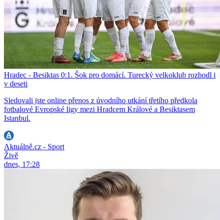
Hradec - Besiktas 0:1. Šok pro domácí. Turecký velkoklub rozhodl i
v deseti
Sledovali jste online přenos z úvodního utkání třetího předkola
fotbalové Evropské ligy mezi Hradcem Králové a Besiktasem
Istanbul.
Aktuálně.cz - Sport
Živě
dnes, 17:28