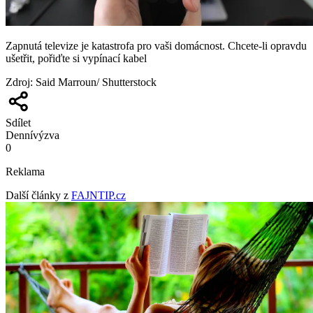
Zapnutá televize je katastrofa pro vaši domácnost. Chcete-li opravdu
ušetřit, pořiďte si vypínací kabel
Zdroj
:
Said Marroun/ Shutterstock
Sdílet
Denní
výzva
0
Reklama
Další články z
FAJNTIP.cz