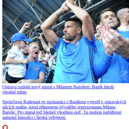
Ostravu ozdobí nový mural s Milanem Barošem. Baník hledá
vhodné místo
Společnost Radegast ve spolupráci s Baníkem vytvoří v ostravských
ulicích malbu, která připomene bývalého reprezentanta Milana
Baroše. Pro mural teď hledají vhodnou zeď. Tu mohou nabídnout
samotní fanoušci i široká veřejnost.