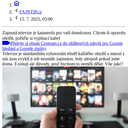
FAJNTIP.cz
15. 7. 2025, 05:00
Zapnutá televize je katastrofa pro vaši domácnost. Chcete-li opravdu
ušetřit, pořiďte si vypínací kabel
Přidejte si obsah Centrum.cz do oblíbených zdrojů pro Google
hledání a Google zprávy
Televize je standardním vybavením téměř každého obydlí a mnozí z
nás jsou zvyklí ji mít neustále zapnutou, tedy alespoň pokud jsme
doma. Existují ale důvody, proč bychom to neměli dělat. Víte jaké?