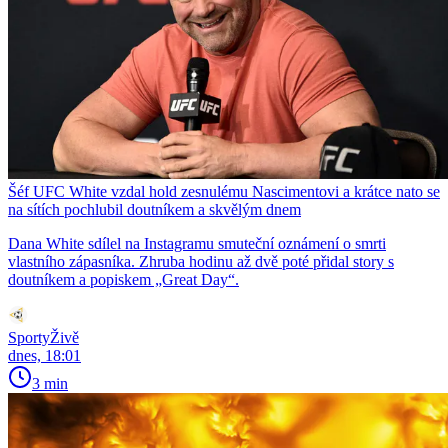
Šéf UFC White vzdal hold zesnulému Nascimentovi a krátce nato se
na sítích pochlubil doutníkem a skvělým dnem
Dana White sdílel na Instagramu smuteční oznámení o smrti
vlastního zápasníka. Zhruba hodinu až dvě poté přidal story s
doutníkem a popiskem „Great Day“.
SportyŽivě
dnes, 18:01
3 min