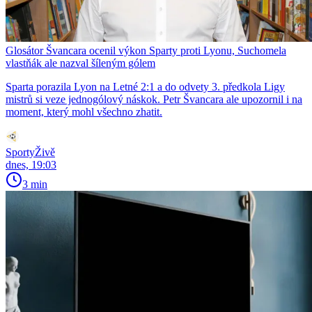
Glosátor Švancara ocenil výkon Sparty proti Lyonu, Suchomela
vlastňák ale nazval šíleným gólem
Sparta porazila Lyon na Letné 2:1 a do odvety 3. předkola Ligy
mistrů si veze jednogólový náskok. Petr Švancara ale upozornil i na
moment, který mohl všechno zhatit.
SportyŽivě
dnes, 19:03
3 min