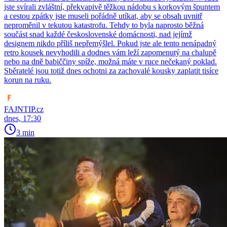
jste svírali zvláštní, překvapivě těžkou nádobu s korkovým špuntem
a cestou zpátky jste museli pořádně utíkat, aby se obsah uvnitř
neproměnil v tekutou katastrofu. Tehdy to byla naprosto běžná
součást snad každé československé domácnosti, nad jejímž
designem nikdo příliš nepřemýšlel. Pokud jste ale tento nenápadný
retro kousek nevyhodili a dodnes vám leží zapomenutý na chalupě
nebo na dně babiččiny spíže, možná máte v ruce nečekaný poklad.
Sběratelé jsou totiž dnes ochotni za zachovalé kousky zaplatit tisíce
korun na ruku.
FAJNTIP.cz
dnes, 17:30
3 min