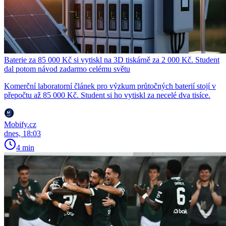
Baterie za 85 000 Kč si vytiskl na 3D tiskárně za 2 000 Kč. Student
dal potom návod zadarmo celému světu
Komerční laboratorní článek pro výzkum průtočných baterií stojí v
přepočtu až 85 000 Kč. Student si ho vytiskl za necelé dva tisíce.
Mobify.cz
dnes, 18:03
4 min