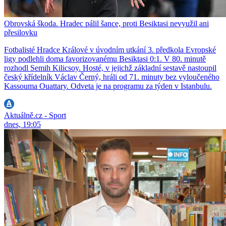
Obrovská škoda. Hradec pálil šance, proti Besiktasi nevyužil ani
přesilovku
Fotbalisté Hradce Králové v úvodním utkání 3. předkola Evropské
ligy podlehli doma favorizovanému Besiktasi 0:1. V 80. minutě
rozhodl Semih Kilicsoy. Hosté, v jejichž základní sestavě nastoupil
český křídelník Václav Černý, hráli od 71. minuty bez vyloučeného
Kassouma Ouattary. Odveta je na programu za týden v Istanbulu.
Aktuálně.cz - Sport
dnes, 19:05