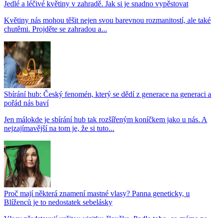
Jedlé a léčivé květiny v zahradě. Jak si je snadno vypěstovat
Květiny nás mohou těšit nejen svou barevnou rozmanitostí, ale také
chutěmi. Projděte se zahradou a...
Sbírání hub: Český fenomén, který se dědí z generace na generaci a
pořád nás baví
Jen málokde je sbírání hub tak rozšířeným koníčkem jako u nás. A
nejzajímavější na tom je, že si tuto...
Proč mají některá znamení mastné vlasy? Panna geneticky, u
Blíženců je to nedostatek sebelásky