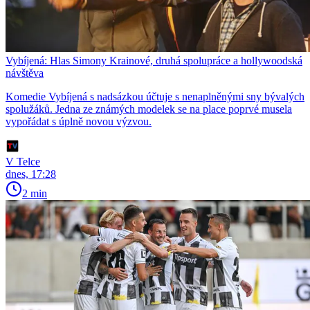
Vybíjená: Hlas Simony Krainové, druhá spolupráce a hollywoodská
návštěva
Komedie Vybíjená s nadsázkou účtuje s nenaplněnými sny bývalých
spolužáků. Jedna ze známých modelek se na place poprvé musela
vypořádat s úplně novou výzvou.
V Telce
dnes, 17:28
2 min