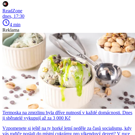
ReadZone
dnes, 17:30
4 min
Reklama
Termoska na zmrzlinu byla dříve nutností v každé domácnosti. Dnes
ji sběratelé vykupují až za 3 000 Kč
Vzpomenete si ještě na ty horké letní neděle za časů socialismu, kdy
vás rodiče poslali do místní cukrárny pro víkendový dezert? V ruce