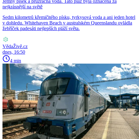
Jemný písek a průzračná voda. Tato pláž byla označena za
nejkrásnější na světě
Sedm kilometrů křemičitého písku, tyrkysová voda a ani jeden hotel
v dohledu. Whitehaven Beach v australském Queenslandu ovládla
žebříček padesáti nejlepších pláží světa.
VědaŽivě.cz
dnes, 16:50
4 min