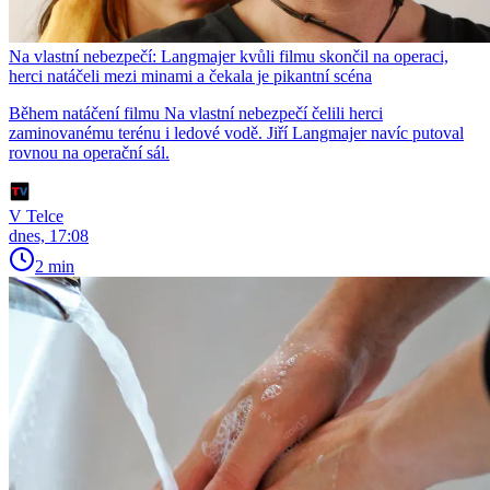
Na vlastní nebezpečí: Langmajer kvůli filmu skončil na operaci,
herci natáčeli mezi minami a čekala je pikantní scéna
Během natáčení filmu Na vlastní nebezpečí čelili herci
zaminovanému terénu i ledové vodě. Jiří Langmajer navíc putoval
rovnou na operační sál.
V Telce
dnes, 17:08
2 min