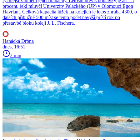
rychlejší zaplnění jejich kapacity. Letošní převis poptávky je asi 15
procent, řekl mluvčí Univerzity Palackého (UP) v Olomouci Egon
Havrlant. Celková kapacita lůžek na kolejích je letos zhruba 4300, o
dalších přibližně 500 míst se tento počet navýší příští rok po
přestavbě bloku kolejí J. L. Fischera.
Hanácká Drbna
dnes, 16:51
2 min