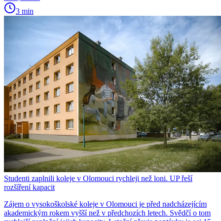
3 min
Studenti zaplnili koleje v Olomouci rychleji než loni. UP řeší
rozšíření kapacit
Zájem o vysokoškolské koleje v Olomouci je před nadcházejícím
akademickým rokem vyšší než v předchozích letech. Svědčí o tom