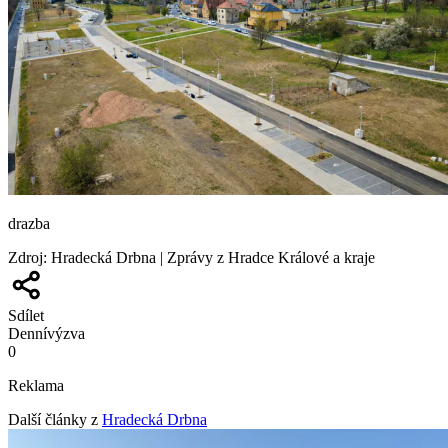
drazba
Zdroj
:
Hradecká Drbna | Zprávy z Hradce Králové a kraje
Sdílet
Denní
výzva
0
Reklama
Další články z
Hradecká Drbna