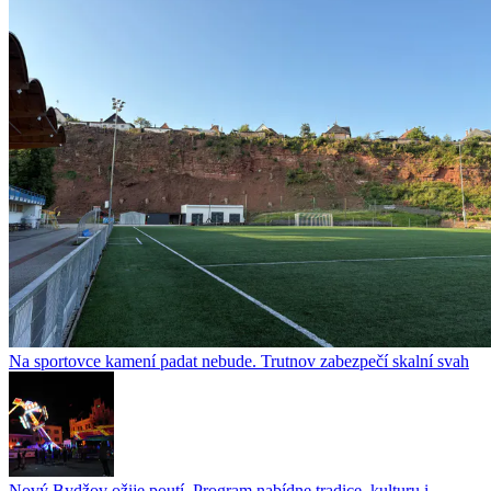
Na sportovce kamení padat nebude. Trutnov zabezpečí skalní svah
Nový Bydžov ožije poutí. Program nabídne tradice, kulturu i