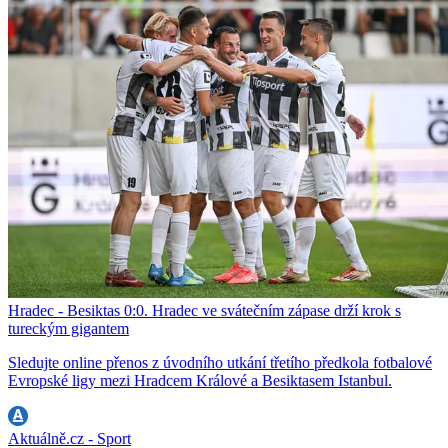
Hradec - Besiktas 0:0. Hradec ve svátečním zápase drží krok s
tureckým gigantem
Sledujte online přenos z úvodního utkání třetího předkola fotbalové
Evropské ligy mezi Hradcem Králové a Besiktasem Istanbul.
Aktuálně.cz - Sport