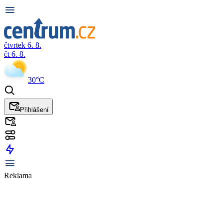
čtvrtek 6. 8.
čt 6. 8.
30°C
Přihlášení
Reklama