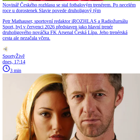
Novinář Českého rozhlasu se stal fotbalovým trenérem. Po necelém
roce u dorostenek Slavie povede druholigový tým
Petr Mathauser, sportovní redaktor iROZHLAS a Radiožurnálu
Sport, byl v červenci 2026 představen jako hlavní trenér
druholigového nováčka FK Arsenal Česká Lípa. Jeho trenérská
cesta ale nezačala včera.
SportyŽivě
dnes, 17:14
3 min