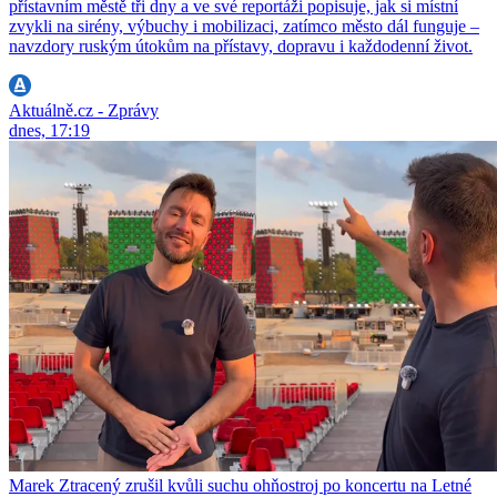
přístavním městě tři dny a ve své reportáži popisuje, jak si místní
zvykli na sirény, výbuchy i mobilizaci, zatímco město dál funguje –
navzdory ruským útokům na přístavy, dopravu i každodenní život.
Aktuálně.cz - Zprávy
dnes, 17:19
Marek Ztracený zrušil kvůli suchu ohňostroj po koncertu na Letné