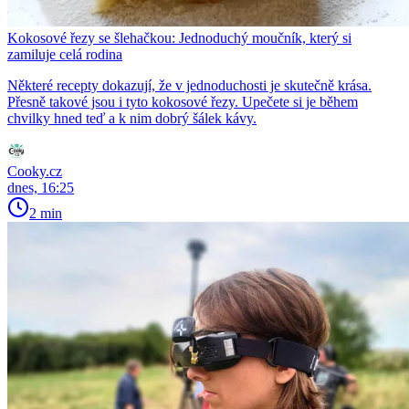
Kokosové řezy se šlehačkou: Jednoduchý moučník, který si
zamiluje celá rodina
Některé recepty dokazují, že v jednoduchosti je skutečně krása.
Přesně takové jsou i tyto kokosové řezy. Upečete si je během
chvilky hned teď a k nim dobrý šálek kávy.
Cooky.cz
dnes, 16:25
2 min