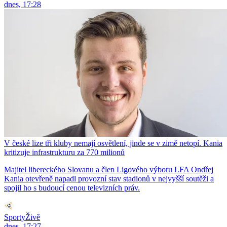
dnes, 17:28
V české lize tři kluby nemají osvětlení, jinde se v zimě netopí. Kania
kritizuje infrastrukturu za 770 milionů
Majitel libereckého Slovanu a člen Ligového výboru LFA Ondřej
Kania otevřeně napadl provozní stav stadionů v nejvyšší soutěži a
spojil ho s budoucí cenou televizních práv.
SportyŽivě
dnes, 17:27