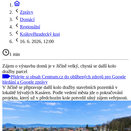
Zprávy
Domácí
Regionální
Králověhradecký kraj
16. 6. 2026, 12:00
1 min
Zájem o výstavbu domů je v Jičíně velký, chystá se další kolo
dražby parcel
Přidejte si obsah Centrum.cz do oblíbených zdrojů pro Google
hledání a Google zprávy
V Jičíně se připravuje další kolo dražby stavebních pozemků v
lokalitě bývalých Kasáren. Podle vedení města jde o pokračování
projektu, který už v předchozím kole potvrdil silný zájem veřejnosti.