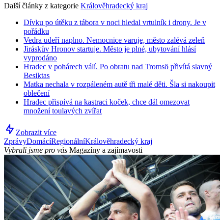
Další články z kategorie
Králověhradecký kraj
Dívku po útěku z tábora v noci hledal vrtulník i drony. Je v
pořádku
Vedra udeří naplno. Nemocnice varuje, město zalévá zeleň
Jiráskův Hronov startuje. Město je plné, ubytování hlásí
vyprodáno
Hradec v pohárech válí. Po obratu nad Tromsö přivítá slavný
Besiktas
Matka nechala v rozpáleném autě tři malé děti. Šla si nakoupit
oblečení
Hradec přispívá na kastraci koček, chce dál omezovat
množení toulavých zvířat
Zobrazit více
Zprávy
Domácí
Regionální
Králověhradecký kraj
Vybrali jsme pro vás
Magazíny a zajímavosti