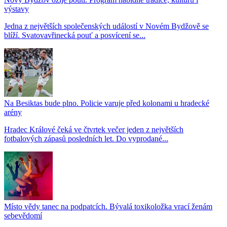
výstavy
Jedna z největších společenských událostí v Novém Bydžově se
blíží. Svatovavřinecká pouť a posvícení se...
Na Besiktas bude plno. Policie varuje před kolonami u hradecké
arény
Hradec Králové čeká ve čtvrtek večer jeden z největších
fotbalových zápasů posledních let. Do vyprodané...
Místo vědy tanec na podpatcích. Bývalá toxikoložka vrací ženám
sebevědomí