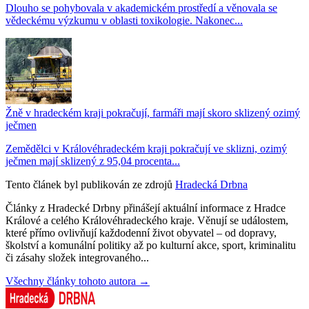
Dlouho se pohybovala v akademickém prostředí a věnovala se
vědeckému výzkumu v oblasti toxikologie. Nakonec...
Žně v hradeckém kraji pokračují, farmáři mají skoro sklizený ozimý
ječmen
Zemědělci v Královéhradeckém kraji pokračují ve sklizni, ozimý
ječmen mají sklizený z 95,04 procenta...
Tento článek byl publikován ze zdrojů
Hradecká Drbna
Články z Hradecké Drbny přinášejí aktuální informace z Hradce
Králové a celého Královéhradeckého kraje. Věnují se událostem,
které přímo ovlivňují každodenní život obyvatel – od dopravy,
školství a komunální politiky až po kulturní akce, sport, kriminalitu
či zásahy složek integrovaného...
Všechny články tohoto autora →