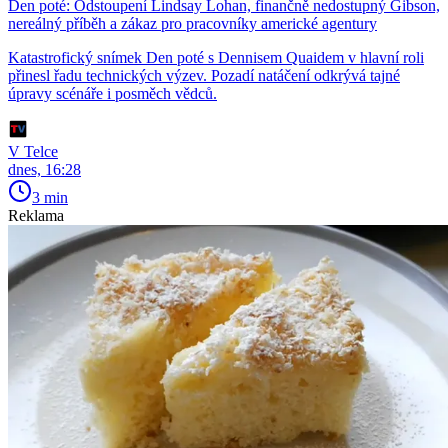
Den poté: Odstoupení Lindsay Lohan, finančně nedostupný Gibson,
nereálný příběh a zákaz pro pracovníky americké agentury
Katastrofický snímek Den poté s Dennisem Quaidem v hlavní roli
přinesl řadu technických výzev. Pozadí natáčení odkrývá tajné
úpravy scénáře i posměch vědců.
V Telce
dnes, 16:28
3 min
Reklama