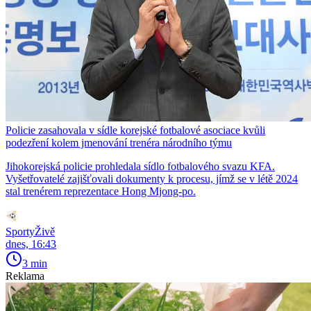
Policie zasahovala v sídle korejské fotbalové asociace kvůli
podezření kolem jmenování trenéra národního týmu
Jihokorejská policie prohledala sídlo fotbalového svazu KFA.
Vyšetřovatelé zajišťovali dokumenty k procesu, jímž se v létě 2024
stal trenérem reprezentace Hong Mjong-po.
SportyŽivě
dnes, 16:43
3 min
Reklama