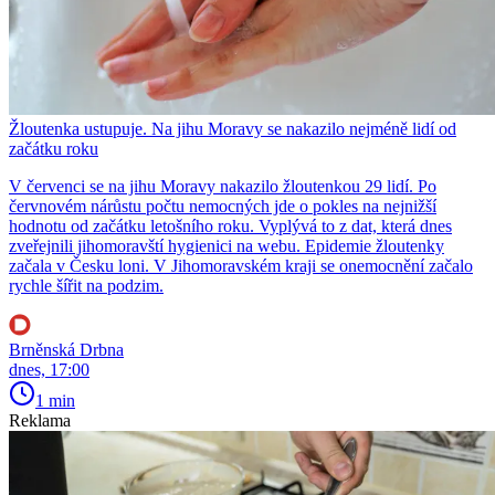
Žloutenka ustupuje. Na jihu Moravy se nakazilo nejméně lidí od
začátku roku
V červenci se na jihu Moravy nakazilo žloutenkou 29 lidí. Po
červnovém nárůstu počtu nemocných jde o pokles na nejnižší
hodnotu od začátku letošního roku. Vyplývá to z dat, která dnes
zveřejnili jihomoravští hygienici na webu. Epidemie žloutenky
začala v Česku loni. V Jihomoravském kraji se onemocnění začalo
rychle šířit na podzim.
Brněnská Drbna
dnes, 17:00
1 min
Reklama