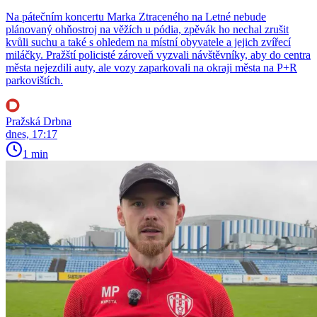
Na pátečním koncertu Marka Ztraceného na Letné nebude
plánovaný ohňostroj na věžích u pódia, zpěvák ho nechal zrušit
kvůli suchu a také s ohledem na místní obyvatele a jejich zvířecí
miláčky. Pražští policisté zároveň vyzvali návštěvníky, aby do centra
města nejezdili auty, ale vozy zaparkovali na okraji města na P+R
parkovištích.
Pražská Drbna
dnes, 17:17
1 min