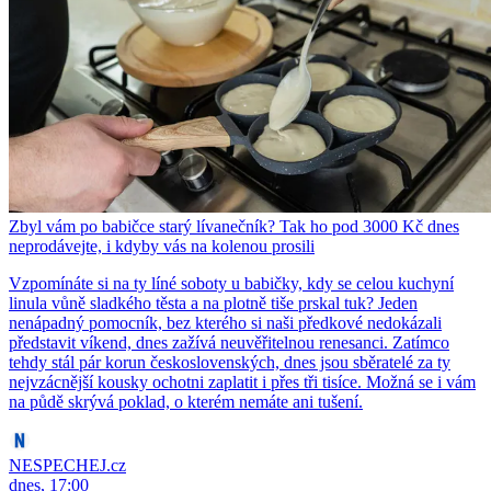
Zbyl vám po babičce starý lívanečník? Tak ho pod 3000 Kč dnes
neprodávejte, i kdyby vás na kolenou prosili
Vzpomínáte si na ty líné soboty u babičky, kdy se celou kuchyní
linula vůně sladkého těsta a na plotně tiše prskal tuk? Jeden
nenápadný pomocník, bez kterého si naši předkové nedokázali
představit víkend, dnes zažívá neuvěřitelnou renesanci. Zatímco
tehdy stál pár korun československých, dnes jsou sběratelé za ty
nejvzácnější kousky ochotni zaplatit i přes tři tisíce. Možná se i vám
na půdě skrývá poklad, o kterém nemáte ani tušení.
NESPECHEJ.cz
dnes, 17:00