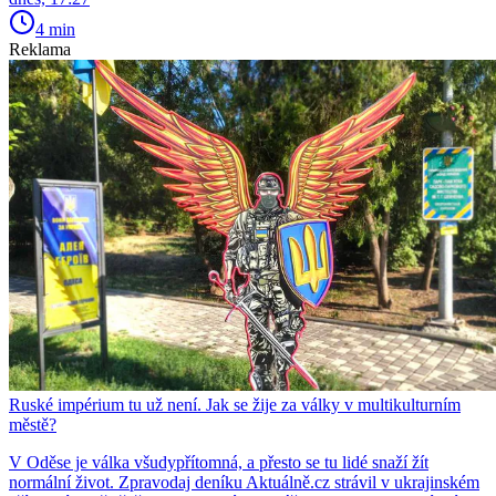
4 min
Reklama
Ruské impérium tu už není. Jak se žije za války v multikulturním
městě?
V Oděse je válka všudypřítomná, a přesto se tu lidé snaží žít
normální život. Zpravodaj deníku Aktuálně.cz strávil v ukrajinském