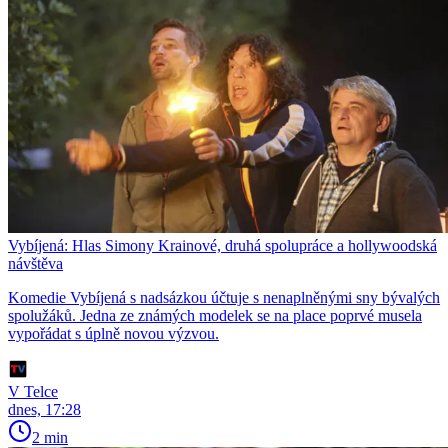
Vybíjená: Hlas Simony Krainové, druhá spolupráce a hollywoodská
návštěva
Komedie Vybíjená s nadsázkou účtuje s nenaplněnými sny bývalých
spolužáků. Jedna ze známých modelek se na place poprvé musela
vypořádat s úplně novou výzvou.
V Telce
dnes, 17:28
2 min