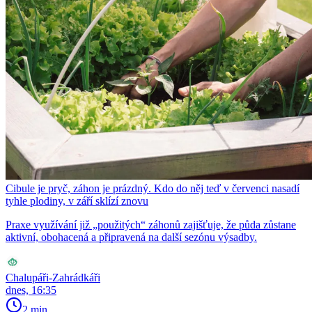
Cibule je pryč, záhon je prázdný. Kdo do něj teď v červenci nasadí
tyhle plodiny, v září sklízí znovu
Praxe využívání již „použitých“ záhonů zajišťuje, že půda zůstane
aktivní, obohacená a připravená na další sezónu výsadby.
Chalupáři-Zahrádkáři
dnes, 16:35
2 min