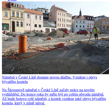
Náměstí v České Lípě dostane novou dlažbu. Vznikne i obrys
bývalého kostela
Na Škroupově náměstí v České Lípě začaly práce na novém
vydláždění. Do konce roku by mělo být po celém obvodu náměstí.
Až bude hotovo celé náměstí, z kostek vznikne také obrys bývalého
kostela, který v místě stával.