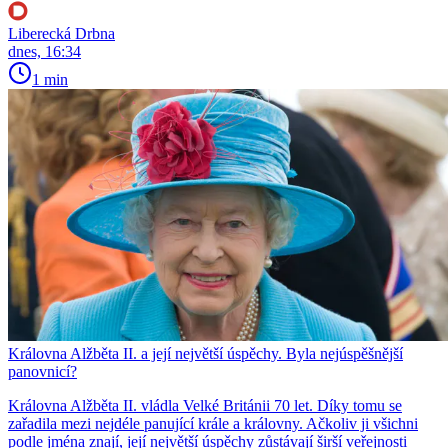
Liberecká Drbna
dnes, 16:34
1 min
Královna Alžběta II. a její největší úspěchy. Byla nejúspěšnější
panovnicí?
Královna Alžběta II. vládla Velké Británii 70 let. Díky tomu se
zařadila mezi nejdéle panující krále a královny. Ačkoliv ji všichni
podle jména znají, její největší úspěchy zůstávají širší veřejnosti