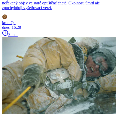
nečekaný objev ve staré opuštěné chatě. Okolnosti úmrtí ale
zpochybňují vyšetřovací verzi.
kroniQa
dnes, 16:28
3 min