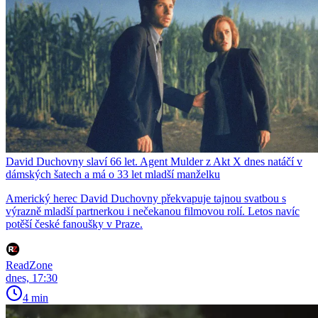
David Duchovny slaví 66 let. Agent Mulder z Akt X dnes natáčí v
dámských šatech a má o 33 let mladší manželku
Americký herec David Duchovny překvapuje tajnou svatbou s
výrazně mladší partnerkou i nečekanou filmovou rolí. Letos navíc
potěší české fanoušky v Praze.
ReadZone
dnes, 17:30
4 min