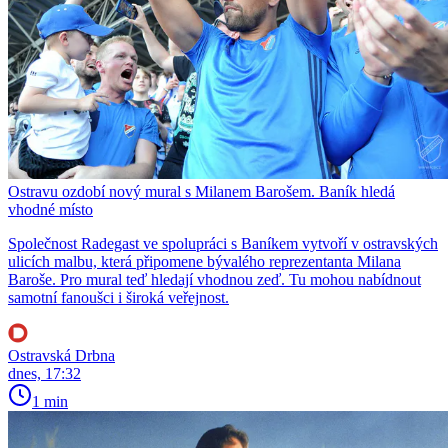
Ostravu ozdobí nový mural s Milanem Barošem. Baník hledá
vhodné místo
Společnost Radegast ve spolupráci s Baníkem vytvoří v ostravských
ulicích malbu, která připomene bývalého reprezentanta Milana
Baroše. Pro mural teď hledají vhodnou zeď. Tu mohou nabídnout
samotní fanoušci i široká veřejnost.
Ostravská Drbna
dnes, 17:32
1 min