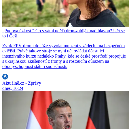
„Pudová úzkost.“ Co s vámi udělá dron-zabiják nad hlavou? Učí se
to i Češi
Zvuk FPV dronu dokáže vyvolat mrazení v zádech i na bezpečném
cvičišti. Právě takové stroje se nyní učí ovládat účastníci
intenzivního kurzu nedaleko Prahy, kde se české prostředí propojuje
s ukrajinskou zkušeností z fronty a s rostoucím důrazem na
obranyschopnost státu i společnosti.
Aktuálně.cz - Zprávy
dnes, 16:24