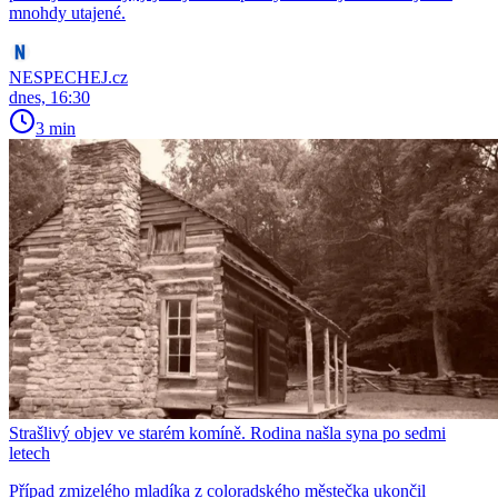
mnohdy utajené.
NESPECHEJ.cz
dnes, 16:30
3 min
Strašlivý objev ve starém komíně. Rodina našla syna po sedmi
letech
Případ zmizelého mladíka z coloradského městečka ukončil