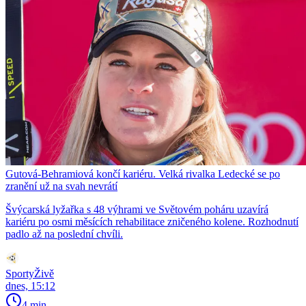
Gutová-Behramiová končí kariéru. Velká rivalka Ledecké se po
zranění už na svah nevrátí
Švýcarská lyžařka s 48 výhrami ve Světovém poháru uzavírá
kariéru po osmi měsících rehabilitace zničeného kolene. Rozhodnutí
padlo až na poslední chvíli.
SportyŽivě
dnes, 15:12
4 min