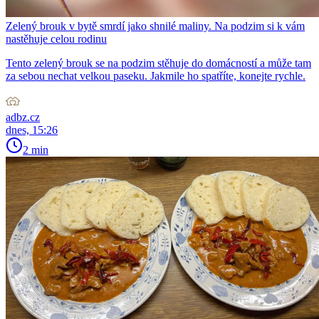
Zelený brouk v bytě smrdí jako shnilé maliny. Na podzim si k vám
nastěhuje celou rodinu
Tento zelený brouk se na podzim stěhuje do domácností a může tam
za sebou nechat velkou paseku. Jakmile ho spatříte, konejte rychle.
adbz.cz
dnes, 15:26
2 min