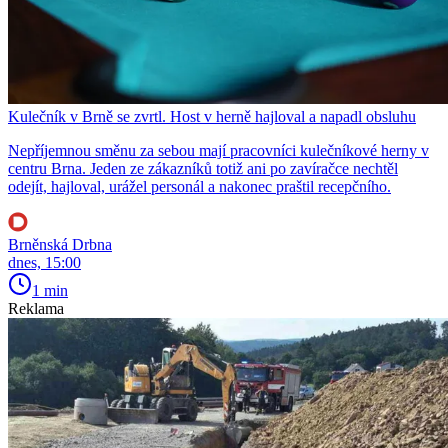
Kulečník v Brně se zvrtl. Host v herně hajloval a napadl obsluhu
Nepříjemnou směnu za sebou mají pracovníci kulečníkové herny v
centru Brna. Jeden ze zákazníků totiž ani po zavíračce nechtěl
odejít, hajloval, urážel personál a nakonec praštil recepčního.
Brněnská Drbna
dnes, 15:00
1 min
Reklama