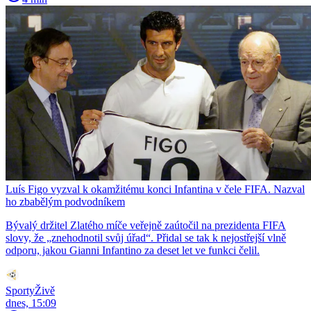
Luís Figo vyzval k okamžitému konci Infantina v čele FIFA. Nazval
ho zbabělým podvodníkem
Bývalý držitel Zlatého míče veřejně zaútočil na prezidenta FIFA
slovy, že „znehodnotil svůj úřad“. Přidal se tak k nejostřejší vlně
odporu, jakou Gianni Infantino za deset let ve funkci čelil.
SportyŽivě
dnes, 15:09