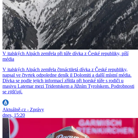
V italských Alpách zemřela při túře dívka z České republiky, píší
média
V italských Alpách zemřela čtrnáctiletá dívka z České republiky,
napsal ve čtvrtek odpoledne deník il Dolomiti a další místní média.
Dívka se podle jejich informací zřítila při horské túře s rodiči u
masivu Latemar mezi Tridentskem a Jižním Tyrolskem. Podrobnosti
se zjišťují.
Aktuálně.cz - Zprávy
dnes, 15:20