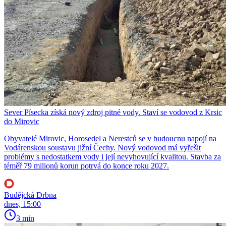
Sever Písecka získá nový zdroj pitné vody. Staví se vodovod z Krsic
do Mirovic
Obyvatelé Mirovic, Horosedel a Nerestců se v budoucnu napojí na
Vodárenskou soustavu jižní Čechy. Nový vodovod má vyřešit
problémy s nedostatkem vody i její nevyhovující kvalitou. Stavba za
téměř 79 milionů korun potrvá do konce roku 2027.
Budějcká Drbna
dnes, 15:00
3 min