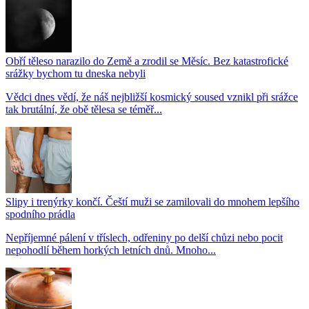
Obří těleso narazilo do Země a zrodil se Měsíc. Bez katastrofické
srážky bychom tu dneska nebyli
Vědci dnes vědí, že náš nejbližší kosmický soused vznikl při srážce
tak brutální, že obě tělesa se téměř...
Slipy i trenýrky končí. Čeští muži se zamilovali do mnohem lepšího
spodního prádla
Nepříjemné pálení v tříslech, odřeniny po delší chůzi nebo pocit
nepohodlí během horkých letních dnů. Mnoho...