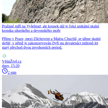
Pražané míří na Vyšehrad, ale kousek dál je čeká unikátní skalní
kronika silurského a devonského moře
Přímo v Praze, mezi Zlíchovem a Malou Chuchlí, se táhne skalní
defilé, v němž je zakonzervován čtyři sta devatenáct milionů let
starý přechod dvou prvohorních period.
VědaŽivě.cz
dnes, 15:20
2 min