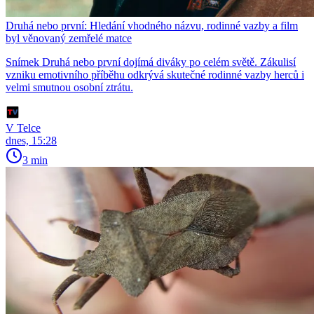
Druhá nebo první: Hledání vhodného názvu, rodinné vazby a film
byl věnovaný zemřelé matce
Snímek Druhá nebo první dojímá diváky po celém světě. Zákulisí
vzniku emotivního příběhu odkrývá skutečné rodinné vazby herců i
velmi smutnou osobní ztrátu.
V Telce
dnes, 15:28
3 min