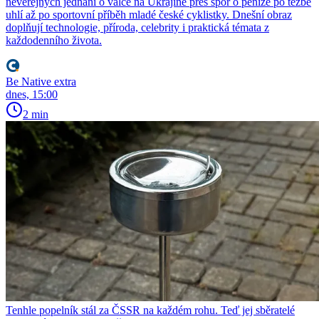
neveřejných jednání o válce na Ukrajině přes spor o peníze po těžbě
uhlí až po sportovní příběh mladé české cyklistky. Dnešní obraz
doplňují technologie, příroda, celebrity i praktická témata z
každodenního života.
Be Native extra
dnes, 15:00
2 min
Tenhle popelník stál za ČSSR na každém rohu. Teď jej sběratelé