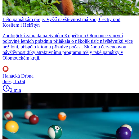
Léto památkám přeje. Vyšší návštěvnost má zoo, Čechy pod
Kosířem i Helfštýn
Zoologická zahrada na Svatém Kopečku u Olomouce v první
polovině letních prázdnin přilákala o několik tisíc návštěvníků více
než loni, přispělo k tomu příznivé počasí. Slušnou červencovou
návštěvnost díky atraktivnímu programu měly také památky v
Olomouckém kraji.
Hanácká Drbna
dnes, 15:04
2 min