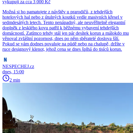
vykupují za cca 3 000 Kč
Možná si ho pamatujete z návštěv u prarodičů, z tehdejších
hotelových hal nebo z útulných koutků vedle masivních křesel v
sedmdesátých letech. Tento nenápadný, ale neuvěřitelně elegantní
doplněk z lesklého kovu patřil k běžnému vybavení tehdejších
domácností. Zatímco tehdy stál jen pár desítek korun a málokdo mu
věnoval zvláštní pozornost, dnes po něm sběratelé doslova šílí.
Pokud se vám dodnes povaluje na půdě nebo na chalupě, držíte v
ruce designový klenot, jehož cena se dnes šplhá do tisíců korun.
NESPECHEJ.cz
dnes, 15:00
2 min