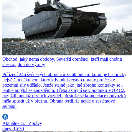
Obchod, jaký nemá obdoby. Severští obrněnci, kteří mají chránit
Česko, jdou do výroby
Pořízení 246 švédských obrněnců za 60 miliard korun je historicky
největším nákupem, který kdy ministerstvo obrany pro české
pozemní síly udělalo. Jenže stejně jako jiné zbrojní kontrakty se i
tenhle potýká se zpožděním. Třeba až nyní se v podniku VOP CZ
rozjíždí montáž prvních vozidel, přestože se kompletace podvozků
měla spustit už v březnu. Obrana tvrdí, že nejde o systémové
selhání.
Aktuálně.cz - Zprávy
dnes, 15:30