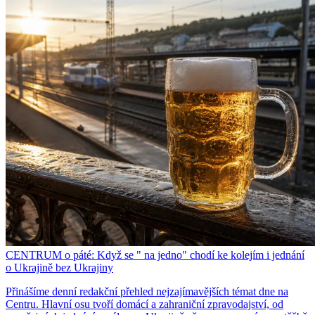
CENTRUM o páté: Když se " na jedno" chodí ke kolejím i jednání
o Ukrajině bez Ukrajiny
Přinášíme denní redakční přehled nejzajímavějších témat dne na
Centru. Hlavní osu tvoří domácí a zahraniční zpravodajství, od