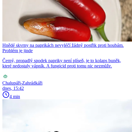
Hnědé skvrny na paprikách nevyléčí žádný postřik proti houbám.
Problém je jinde
Černý, propadlý spodek papriky není plíseň, je to kolaps buněk,
které nedostaly vápník. A fungicid proti tomu nic nezmůže.
Chalupáři-Zahrádkáři
dnes, 15:42
4 min