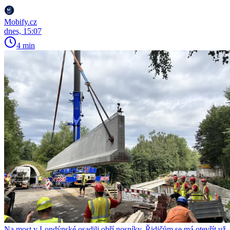
Mobify.cz
dnes, 15:07
4 min
Na most v Londýnské osadili obří nosníky. Řidičům se má otevřít už