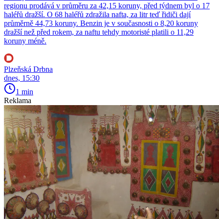
regionu prodává v průměru za 42,15 koruny, před týdnem byl o 17
haléřů dražší. O 68 haléřů zdražila nafta, za litr teď řidiči dají
průměrně 44,73 koruny. Benzin je v současnosti o 8,20 koruny
dražší než před rokem, za naftu tehdy motoristé platili o 11,29
koruny méně.
Plzeňská Drbna
dnes, 15:30
1 min
Reklama