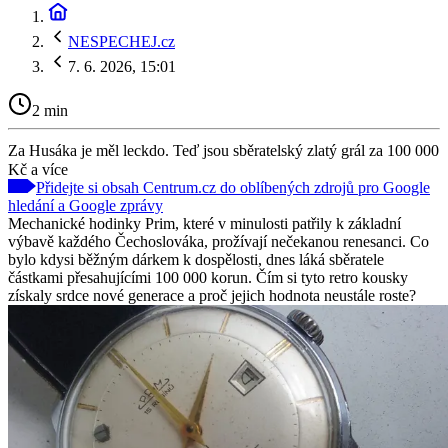
NESPECHEJ.cz
7. 6. 2026, 15:01
2 min
Za Husáka je měl leckdo. Teď jsou sběratelský zlatý grál za 100 000
Kč a více
Přidejte si obsah Centrum.cz do oblíbených zdrojů pro Google
hledání a Google zprávy
Mechanické hodinky Prim, které v minulosti patřily k základní
výbavě každého Čechoslováka, prožívají nečekanou renesanci. Co
bylo kdysi běžným dárkem k dospělosti, dnes láká sběratele
částkami přesahujícími 100 000 korun. Čím si tyto retro kousky
získaly srdce nové generace a proč jejich hodnota neustále roste?