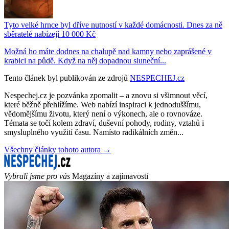
Tyto velké hrnce byl dříve nutností v každé domácnosti. Dnes za ně
sběratelé nabízejí 10 000 Kč
Možná ho máte dodnes na chalupě nad kamny nebo zaprášené v
krabici na půdě. Když na něj dopadnou sluneční...
Tento článek byl publikován ze zdrojů
NESPECHEJ.cz
Nespechej.cz je pozvánka zpomalit – a znovu si všimnout věcí,
které běžně přehlížíme. Web nabízí inspiraci k jednoduššímu,
vědomějšímu životu, který není o výkonech, ale o rovnováze.
Témata se točí kolem zdraví, duševní pohody, rodiny, vztahů i
smysluplného využití času. Namísto radikálních změn...
Všechny články tohoto autora →
Vybrali jsme pro vás
Magazíny a zajímavosti