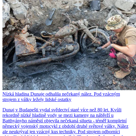
Nízká hladina Dunaje odhalila nečekaný nález. Pod vzácným
strojem z války ležely lidské ostatky
Dunaj v Budapešti vydal svědectví staré více než 80 let. Kvůli
rekordně nízké hladině vody se mezi kameny na nábřeží u
Batthyányho náměstí objevila nečekaná silueta - téměř kompletní
německý vojenský motocykl z období druhé světové války. Nález
ale neukrýval jen vzácný kus techniky. Pod strojem odborníci