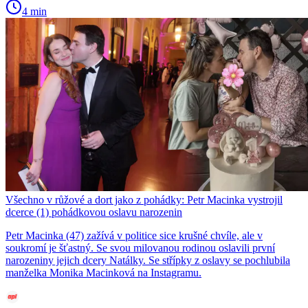
4 min
Všechno v růžové a dort jako z pohádky: Petr Macinka vystrojil
dcerce (1) pohádkovou oslavu narozenin
Petr Macinka (47) zažívá v politice sice krušné chvíle, ale v
soukromí je šťastný. Se svou milovanou rodinou oslavili první
narozeniny jejich dcery Natálky. Se střípky z oslavy se pochlubila
manželka Monika Macinková na Instagramu.