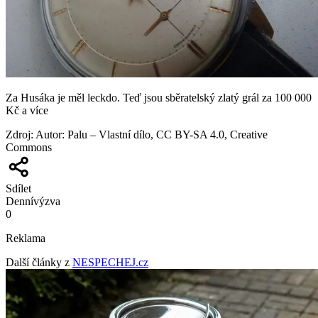
Za Husáka je měl leckdo. Teď jsou sběratelský zlatý grál za 100 000
Kč a více
Zdroj
:
Autor: Palu – Vlastní dílo, CC BY-SA 4.0, Creative
Commons
Sdílet
Denní
výzva
0
Reklama
Další články z
NESPECHEJ.cz