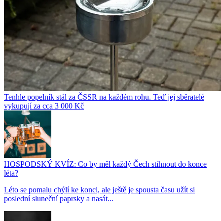
Tenhle popelník stál za ČSSR na každém rohu. Teď jej sběratelé
vykupují za cca 3 000 Kč
HOSPODSKÝ KVÍZ: Co by měl každý Čech stihnout do konce
léta?
Léto se pomalu chýlí ke konci, ale ještě je spousta času užít si
poslední sluneční paprsky a nasát...