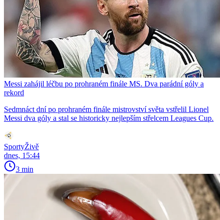
Messi zahájil léčbu po prohraném finále MS. Dva parádní góly a
rekord
Sedmnáct dní po prohraném finále mistrovství světa vstřelil Lionel
Messi dva góly a stal se historicky nejlepším střelcem Leagues Cup.
SportyŽivě
dnes, 15:44
3 min