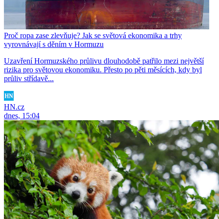
Proč ropa zase zlevňuje? Jak se světová ekonomika a trhy
vyrovnávají s děním v Hormuzu
Uzavření Hormuzského průlivu dlouhodobě patřilo mezi největší
rizika pro světovou ekonomiku. Přesto po pěti měsících, kdy byl
průliv střídavě...
HN.cz
dnes, 15:04