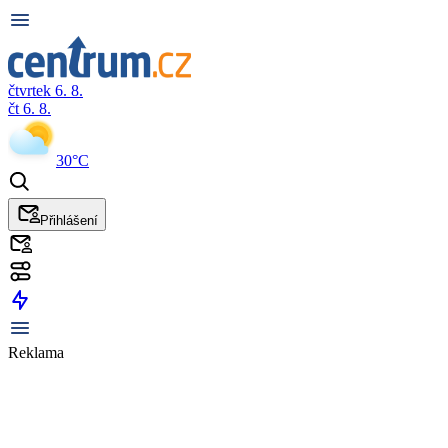
čtvrtek 6. 8.
čt 6. 8.
30°C
Přihlášení
Reklama