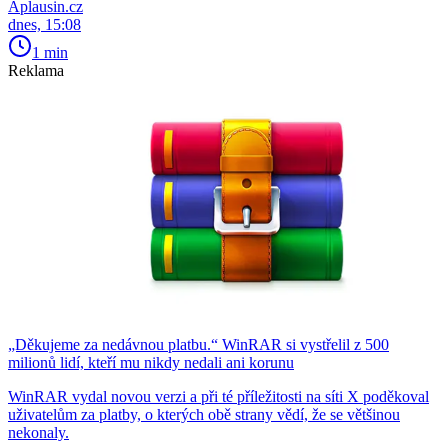
Aplausin.cz
dnes, 15:08
1 min
Reklama
„Děkujeme za nedávnou platbu.“ WinRAR si vystřelil z 500
milionů lidí, kteří mu nikdy nedali ani korunu
WinRAR vydal novou verzi a při té příležitosti na síti X poděkoval
uživatelům za platby, o kterých obě strany vědí, že se většinou
nekonaly.