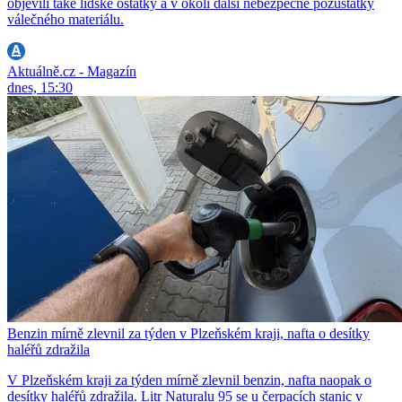
objevili také lidské ostatky a v okolí další nebezpečné pozůstatky
válečného materiálu.
Aktuálně.cz - Magazín
dnes, 15:30
Benzin mírně zlevnil za týden v Plzeňském kraji, nafta o desítky
haléřů zdražila
V Plzeňském kraji za týden mírně zlevnil benzin, nafta naopak o
desítky haléřů zdražila. Litr Naturalu 95 se u čerpacích stanic v