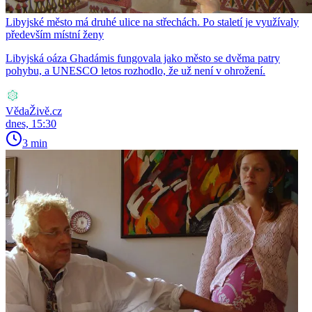
Libyjské město má druhé ulice na střechách. Po staletí je využívaly
především místní ženy
Libyjská oáza Ghadámis fungovala jako město se dvěma patry
pohybu, a UNESCO letos rozhodlo, že už není v ohrožení.
VědaŽivě.cz
dnes, 15:30
3 min