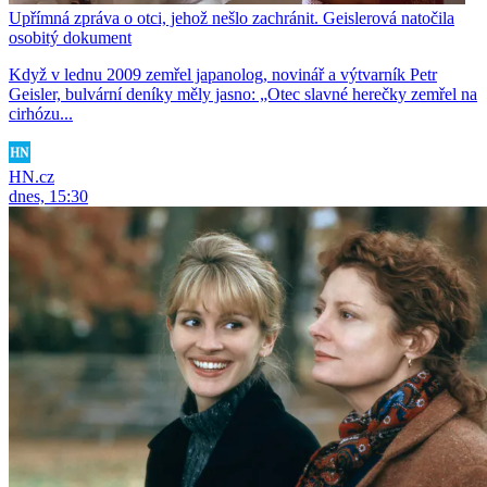
Upřímná zpráva o otci, jehož nešlo zachránit. Geislerová natočila
osobitý dokument
Když v lednu 2009 zemřel japanolog, novinář a výtvarník Petr
Geisler, bulvární deníky měly jasno: „Otec slavné herečky zemřel na
cirhózu...
HN.cz
dnes, 15:30