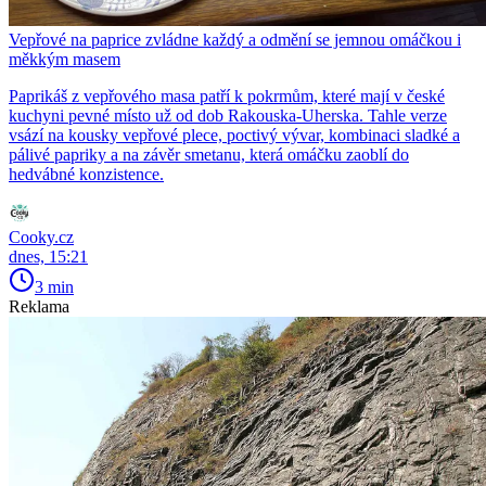
Vepřové na paprice zvládne každý a odmění se jemnou omáčkou i
měkkým masem
Paprikáš z vepřového masa patří k pokrmům, které mají v české
kuchyni pevné místo už od dob Rakouska-Uherska. Tahle verze
vsází na kousky vepřové plece, poctivý vývar, kombinaci sladké a
pálivé papriky a na závěr smetanu, která omáčku zaoblí do
hedvábné konzistence.
Cooky.cz
dnes, 15:21
3 min
Reklama