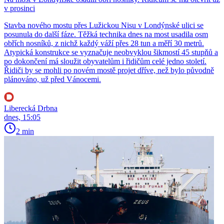
v prosinci
Stavba nového mostu přes Lužickou Nisu v Londýnské ulici se
posunula do další fáze. Těžká technika dnes na most usadila osm
obřích nosníků, z nichž každý váží přes 28 tun a měří 30 metrů.
Atypická konstrukce se vyznačuje neobvyklou šikmostí 45 stupňů a
po dokončení má sloužit obyvatelům i řidičům celé jedno století.
Řidiči by se mohli po novém mostě projet dříve, než bylo původně
plánováno, už před Vánocemi.
Liberecká Drbna
dnes, 15:05
2 min