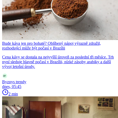
Bude káva jen pro bohaté? Oblíbený nápoj výrazně zdražil,
rozhodující může být počasí v Brazílii
Cena kávy se dostala na nejvyšší úroveň za poslední tři měsíce. Trh
nyní sleduje hlavně počasí v Brazílii, nízké zásoby arabiky a další
vývoj letošní úrody.
Byznys trendy
dnes, 05:45
2 min