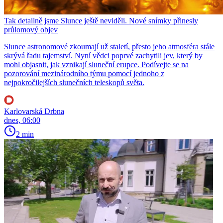
Tak detailně jsme Slunce ještě neviděli. Nové snímky přinesly
průlomový objev
Slunce astronomové zkoumají už staletí, přesto jeho atmosféra stále
skrývá řadu tajemství. Nyní vědci poprvé zachytili jev, který by
mohl objasnit, jak vznikají sluneční erupce. Podívejte se na
pozorování mezinárodního týmu pomocí jednoho z
nejpokročilejších slunečních teleskopů světa.
Karlovarská Drbna
dnes, 06:00
2 min