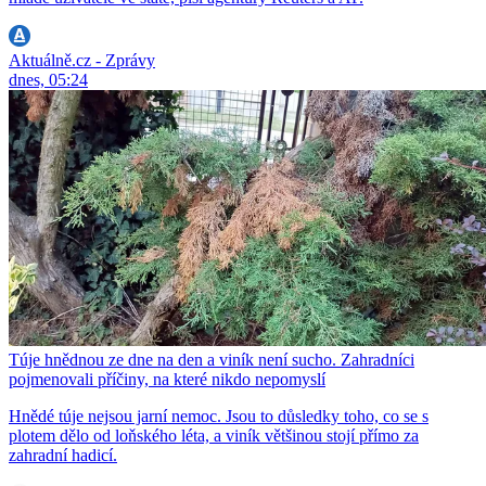
Aktuálně.cz - Zprávy
dnes, 05:24
Túje hnědnou ze dne na den a viník není sucho. Zahradníci
pojmenovali příčiny, na které nikdo nepomyslí
Hnědé túje nejsou jarní nemoc. Jsou to důsledky toho, co se s
plotem dělo od loňského léta, a viník většinou stojí přímo za
zahradní hadicí.