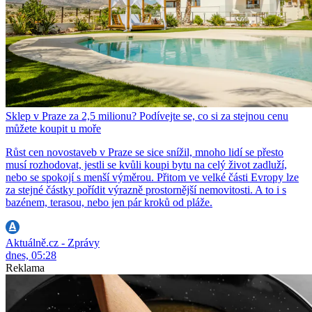
Sklep v Praze za 2,5 milionu? Podívejte se, co si za stejnou cenu
můžete koupit u moře
Růst cen novostaveb v Praze se sice snížil, mnoho lidí se přesto
musí rozhodovat, jestli se kvůli koupi bytu na celý život zadluží,
nebo se spokojí s menší výměrou. Přitom ve velké části Evropy lze
za stejné částky pořídit výrazně prostornější nemovitosti. A to i s
bazénem, terasou, nebo jen pár kroků od pláže.
Aktuálně.cz - Zprávy
dnes, 05:28
Reklama