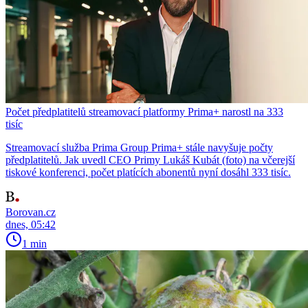
Počet předplatitelů streamovací platformy Prima+ narostl na 333
tisíc
Streamovací služba Prima Group Prima+ stále navyšuje počty
předplatitelů. Jak uvedl CEO Primy Lukáš Kubát (foto) na včerejší
tiskové konferenci, počet platících abonentů nyní dosáhl 333 tisíc.
Borovan.cz
dnes, 05:42
1 min