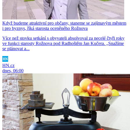
Když budeme atraktivní pro občany, staneme se zajímavým městem
i pro byznys, říká starosta oceněného Rožnova
Více než stovku setkání s obyvateli absolvoval za necelé čtyři roky
ve funkci starosty Rožnova pod Radhoštěm Jan Kučera. „Snažíme
se plánovat a...
HN.cz
dnes, 06:00