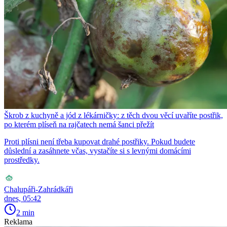
Škrob z kuchyně a jód z lékárničky: z těch dvou věcí uvaříte postřik,
po kterém plíseň na rajčatech nemá šanci přežít
Proti plísni není třeba kupovat drahé postřiky. Pokud budete
důslední a zasáhnete včas, vystačíte si s levnými domácími
prostředky.
Chalupáři-Zahrádkáři
dnes, 05:42
2 min
Reklama