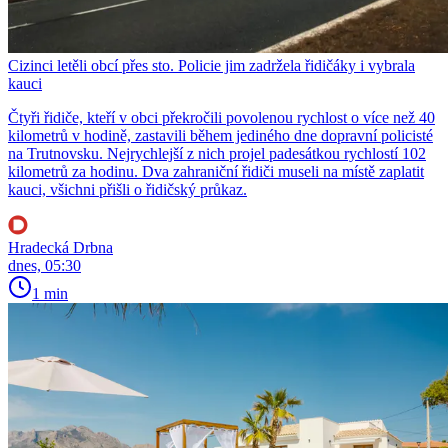
Cizinci letěli obcí přes sto. Policie jim zadržela řidičáky i vybrala
kauci
Čtyři řidiče, kteří v obci překročili povolenou rychlost o více než 40
kilometrů v hodině, zastavili během jediného dne dopravní policisté
na Trutnovsku. Nejrychlejší z nich projel padesátkou rychlostí 102
kilometrů za hodinu. Dva zahraniční řidiči museli na místě zaplatit
kauci, všichni přišli o řidičský průkaz.
Hradecká Drbna
dnes, 05:30
1 min