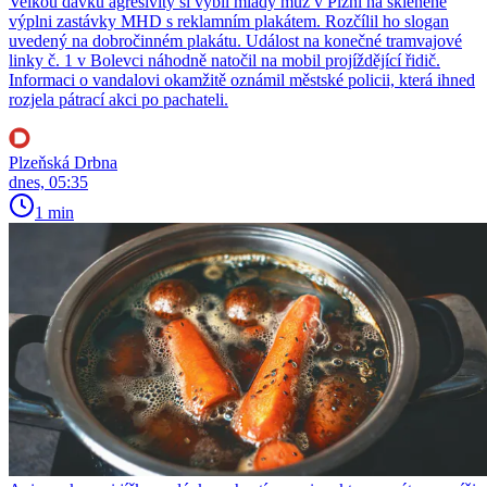
Velkou dávku agresivity si vybil mladý muž v Plzni na skleněné
výplni zastávky MHD s reklamním plakátem. Rozčílil ho slogan
uvedený na dobročinném plakátu. Událost na konečné tramvajové
linky č. 1 v Bolevci náhodně natočil na mobil projíždějící řidič.
Informaci o vandalovi okamžitě oznámil městské policii, která ihned
rozjela pátrací akci po pachateli.
Plzeňská Drbna
dnes, 05:35
1 min