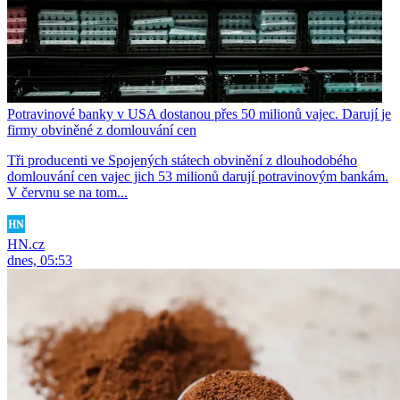
Potravinové banky v USA dostanou přes 50 milionů vajec. Darují je
firmy obviněné z domlouvání cen
Tři producenti ve Spojených státech obvinění z dlouhodobého
domlouvání cen vajec jich 53 milionů darují potravinovým bankám.
V červnu se na tom...
HN.cz
dnes, 05:53