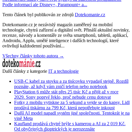
Podle informací ale Disney+, Paramount+ a...
Tento článek byl publikován ze zdrojů
Dotekomanie.cz
Dotekomanie.cz je nezávislý magazín zaměřený na mobilní
technologie, chytrá zařízení a digitální svět. Přináší aktuální novinky,
recenze, návody a komentáře ze světa smartphonů, tabletů, aplikací,
Androidu, Applu, umělé inteligence i dalších technologií, které
ovlivňují každodenní používání...
Všechny články tohoto autora →
Další články z kategorie
IT a technologie
USB-C kabel za stovku a za tisícovku vypadají stejně. Rozdíl
poznáte, až když vám zničí telefon nebo notebook
PlayStation 6 může stát přes 25 tisíc Kč a přijít až v roce
2029. Sony poprvé řeklo, proč nebude cenu dotovat
Fotky z mobilu vytiskne za 5 sekund a vejde se do kapsy. Lidl
prodává tiskárnu za 799 Kč, která nepotřebuje inkoust
Další AI model napadl systém jiné společnosti. Tentokrát je na
vině Meta
Kaufland prodává chytré brýle s kamerou a AI za 2 019 Kč.
Od obyčejných dioptrických je nerozeznáte