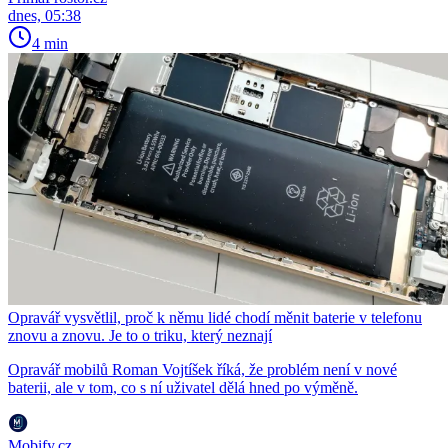
dnes, 05:38
4 min
Opravář vysvětlil, proč k němu lidé chodí měnit baterie v telefonu
znovu a znovu. Je to o triku, který neznají
Opravář mobilů Roman Vojtíšek říká, že problém není v nové
baterii, ale v tom, co s ní uživatel dělá hned po výměně.
Mobify.cz