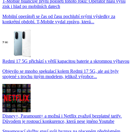
T-Mobile bilancuje první pololetí tohoto roku: Operátor hlásí vyšší
zisk i hlad po mobilních datech
Mobilní operátoři se čas od času pochlubí svými výsledky za
konkrétní období. T-Mobile vydal zprávu, která...
Redmi 17 5G přichází s větší kapacitou baterie a skromnou výbavou
Objevilo se mnoho spekulací kolem Redmi 17 5G, ale asi byly
spojené s trochu jiným modelem, jelikož výrobce...
Disney+, Paramount+ a možná i Netflix zvažují bezplatné tarify.
Důvodem je rostoucí konkurence, která nese jméno Youtube
Streamovací služby staví svůj byznys na placeném předplatném.