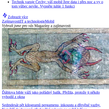
Technik varuje Čechy: váš mobil žere data i přes noc a vy o
tom vůbec nevíte. Vypněte tuhle 1 funkci
Zobrazit více
Zajímavosti
IT a technologie
Mobil
Vybrali jsme pro vás
Magazíny a zajímavosti
Ďáblova bible váží jako pořádný balík. Přežila, protože ji někdo
vyhodil z okna
Sedmdesát pět kilogramů pergamenu, inkoustu a dřevěné vazby.