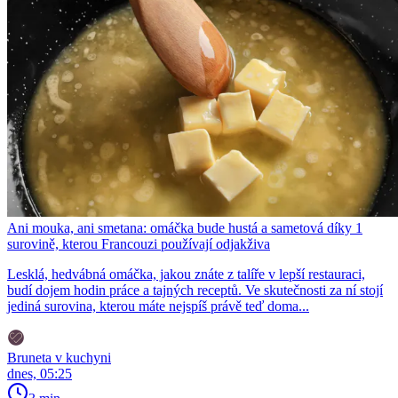
Ani mouka, ani smetana: omáčka bude hustá a sametová díky 1
surovině, kterou Francouzi používají odjakživa
Lesklá, hedvábná omáčka, jakou znáte z talíře v lepší restauraci,
budí dojem hodin práce a tajných receptů. Ve skutečnosti za ní stojí
jediná surovina, kterou máte nejspíš právě teď doma...
Bruneta v kuchyni
dnes, 05:25