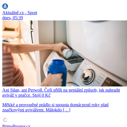
Aktuálně.cz - Sport
dnes, 05:39
Ani Silan, ani Perwoll. Češi přišli na geniální způsob, jak nahradit
aviváž v pračce. Stojí 0 Kč
Měkké a provoněné prádlo si spousta domácností roky platí
značkovými avivážemi. Málokdo […]
PrimaProstor.cz