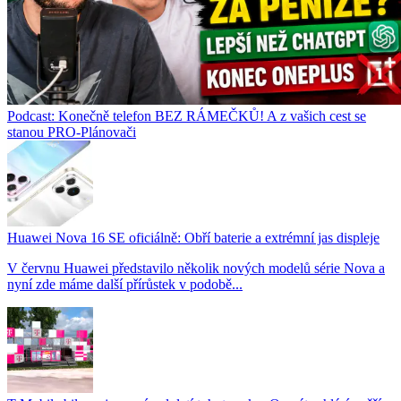
Podcast: Konečně telefon BEZ RÁMEČKŮ! A z vašich cest se
stanou PRO-Plánovači
Huawei Nova 16 SE oficiálně: Obří baterie a extrémní jas displeje
V červnu Huawei představilo několik nových modelů série Nova a
nyní zde máme další přírůstek v podobě...