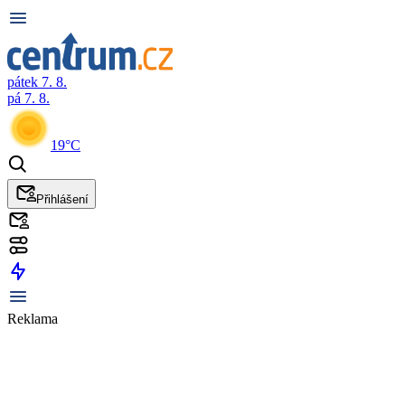
pátek 7. 8.
pá 7. 8.
19°C
Přihlášení
Reklama