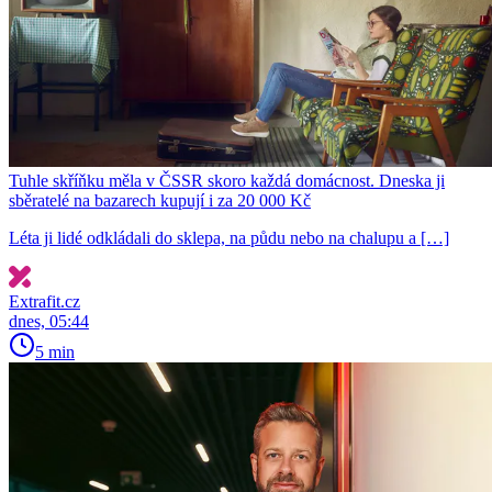
Tuhle skříňku měla v ČSSR skoro každá domácnost. Dneska ji
sběratelé na bazarech kupují i za 20 000 Kč
Léta ji lidé odkládali do sklepa, na půdu nebo na chalupu a […]
Extrafit.cz
dnes, 05:44
5 min