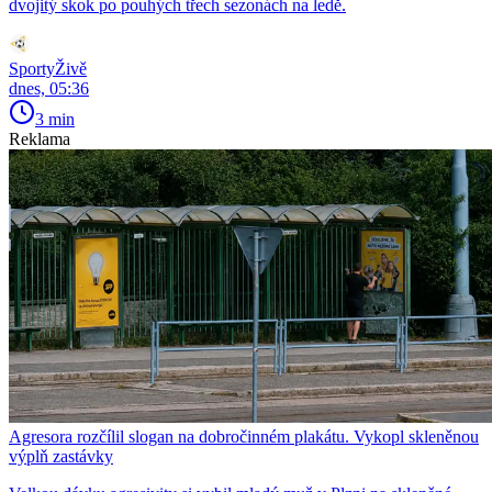
dvojitý skok po pouhých třech sezonách na ledě.
SportyŽivě
dnes, 05:36
3 min
Reklama
Agresora rozčílil slogan na dobročinném plakátu. Vykopl skleněnou
výplň zastávky