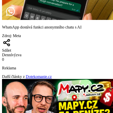
WhatsApp dostává funkci anonymního chatu s AI
Zdroj
:
Meta
Sdílet
Denní
výzva
0
Reklama
Další články z
Dotekomanie.cz