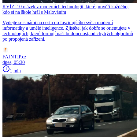
KVÍZ: 10 otázek z moderních technologií, které prověří každého,
kdo si na škole hrál s Malováním
Vydejte se s námi na cestu do fascinujícího světa moderní
informatiky a umělé inteligence. Zjistěte, jak dobře se orientujete v
technologiích, které formují naši budoucnost, od chytrých algoritmů
po propojená zařízení.
FAJNTIP.cz
dnes, 05:30
1 min