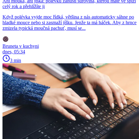
Ani mouka, ani jíška: polévku zahustí surovina, kterou máte ve spíži
celý rok a přehlížíte ji
Když polévka vyjde moc řídká, většina z nás automaticky sáhne po
hladké mouce nebo si zasmaží jíšku. Jenže ta má háček. Aby z hrnce
zmizela typická moučná pachuť, musí se...
Bruneta v kuchyni
dnes, 05:34
3 min