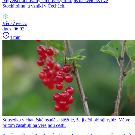
Největší dochovaný středověký rukopis na světě leží ve
Stockholmu, a vznikl v Čechách.
VědaŽivě.cz
dnes, 06:02
4 min
Sousedka v chatařské osadě si stěžuje, že jí děti obírají rybíz. Větve
přitom zasahují na veřejnou cestu