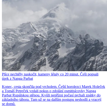
Plíce nechtěly naskočit, kameny létaly co 20 minut. Češi popsali
úprk z Nanga Parbat
Konec, cesta skončila pod vrcholem. Čeští horolezci Marek Holeček
a Tomáš Petreček vzdali pokus o zdolání osmitisícovky Nanga
Parbat Rupálskou stěnou. Kvůli nepřízni počasí prchali zpátky do
základního tábora. Tam už se na dalším postupu neshodli a vracejí
se domů.