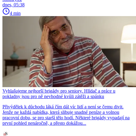
dnes, 05:38
4 min
Vyhlašujeme nejhorší brigády pro seniory. Hlídač a práce u
pokladny jsou pro ně nevhodné kvůli zátěži a spánku
Přivýdělek k důchodu láká čím dál víc lidí a není se čemu divit.
Jenže ne každá nabídka, která slibuje snadné peníze a volnou
pracovní dobu, se pro starší tělo hodí. Některé brigády vypadají na
první pohled nenáročně, a přesto dokážou...