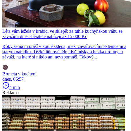
Léta vám ležela v krabici ve sklepě: za tuhle kuchyňskou váhu se
závažími dnes sběratelé nabízejí až 15 000 Kč
Roky se na ni práší v koutě sklepa, mezi zavařovacími sklenicemi a
starým nářadím. Těžké litinové tělo, dvě misky a hrstka drobných
závaží, na které si nikdo ani nevzpomněl. Takový...
Bruneta v kuchyni
dnes, 05:57
4 min
Reklama