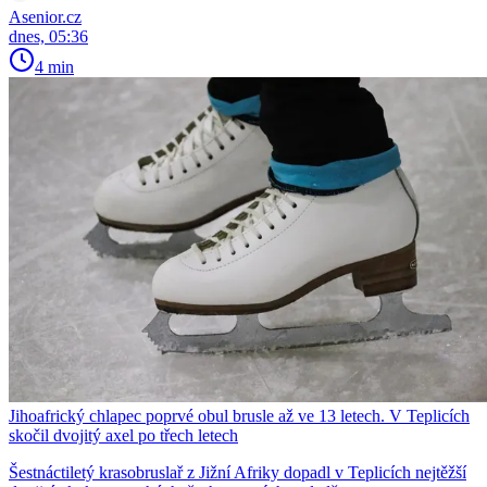
Asenior.cz
dnes, 05:36
4 min
Jihoafrický chlapec poprvé obul brusle až ve 13 letech. V Teplicích
skočil dvojitý axel po třech letech
Šestnáctiletý krasobruslař z Jižní Afriky dopadl v Teplicích nejtěžší