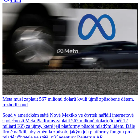
4 min
Meta musí zaplatit 567 milionů dolarů kvůli újmě způsobené dětem,
rozhodl soud
Soud v americkém státě Nové Mexiko ve čtvrtek nařídil internetové
společnosti Meta Platforms zaplatit 567 milionů dolarů (téměř 12
miliard Kč) za újmy, které její platformy působí mladým lidem. Dále
firmě nařídil, aby změnila způsob, jakým její platformy fungují pro
mladé uživatele ve státě, píší agentury Reuters a AP.