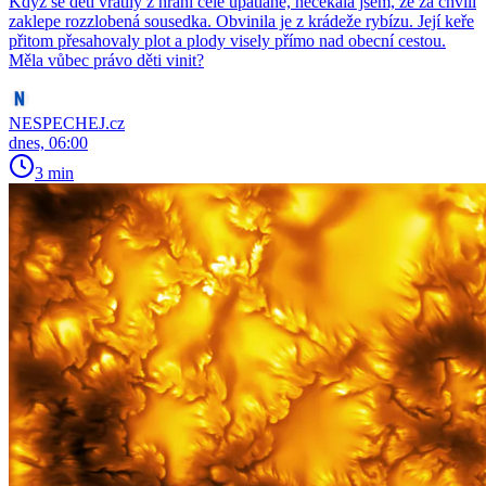
Když se děti vrátily z hraní celé upatlané, nečekala jsem, že za chvíli
zaklepe rozzlobená sousedka. Obvinila je z krádeže rybízu. Její keře
přitom přesahovaly plot a plody visely přímo nad obecní cestou.
Měla vůbec právo děti vinit?
NESPECHEJ.cz
dnes, 06:00
3 min