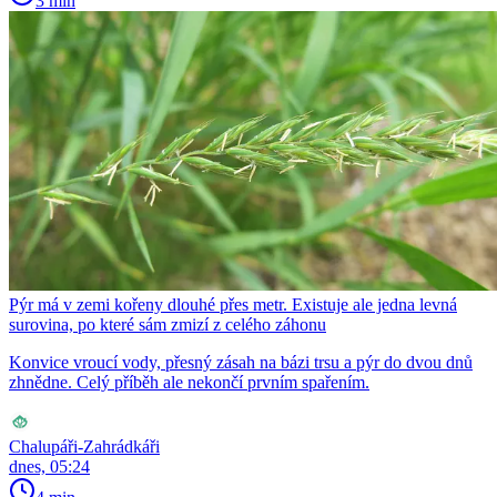
3 min
Pýr má v zemi kořeny dlouhé přes metr. Existuje ale jedna levná
surovina, po které sám zmizí z celého záhonu
Konvice vroucí vody, přesný zásah na bázi trsu a pýr do dvou dnů
zhnědne. Celý příběh ale nekončí prvním spařením.
Chalupáři-Zahrádkáři
dnes, 05:24