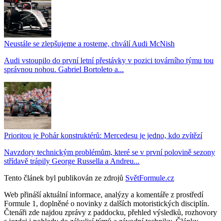
Neustále se zlepšujeme a rosteme, chválí Audi McNish
Audi vstoupilo do první letní přestávky v pozici továrního týmu tou
správnou nohou. Gabriel Bortoleto a...
Prioritou je Pohár konstruktérů: Mercedesu je jedno, kdo zvítězí
Navzdory technickým problémům, které se v první polovině sezony
střídavě trápily George Russella a Andreu...
Tento článek byl publikován ze zdrojů
SvětFormule.cz
Web přináší aktuální informace, analýzy a komentáře z prostředí
Formule 1, doplněné o novinky z dalších motoristických disciplín.
Čtenáři zde najdou zprávy z paddocku, přehled výsledků, rozhovory