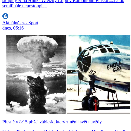
skupiny B na Hlinka Gretzky Cupu v Edmontonu Finsku 4:5 a do
semifinále nepostoupila.
Aktuálně.cz - Sport
dnes, 06:16
Přesně v 8:15 přišel záblesk, který změnil svět navždy