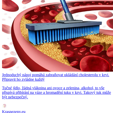
Jednoduchý nápoj pomáhá zabraňovat ukládání cholesterolu v krvi.
Připravit ho zvládne každý
Tučné jídlo, žádná vláknina ani ovoce a zelenina, alkohol, to vše
přispívá přibírání na váze a hromadění tuku v krvi. Takový tuk může
být nebezpečný.
Krasnezeny.eu