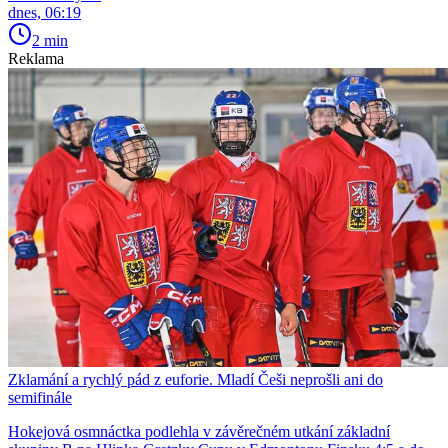
dnes, 06:19
2 min
Reklama
Zklamání a rychlý pád z euforie. Mladí Češi neprošli ani do
semifinále
Hokejová osmnáctka podlehla v závěrečném utkání základní