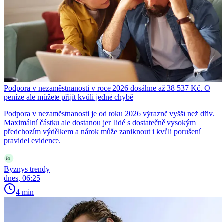
Podpora v nezaměstnanosti v roce 2026 dosáhne až 38 537 Kč. O
peníze ale můžete přijít kvůli jedné chybě
Podpora v nezaměstnanosti je od roku 2026 výrazně vyšší než dřív.
Maximální částku ale dostanou jen lidé s dostatečně vysokým
předchozím výdělkem a nárok může zaniknout i kvůli porušení
pravidel evidence.
Byznys trendy
dnes, 06:25
4 min