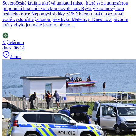
Severočeská krajina ukrývá unikátní místo, které svou atmosférou
připomíná luxusní exotickou dovolenou. Bývalý kaolinový lom
nedaleko obce Nepomyšl si díky zářivě bílému písku a azurové
vodě vysloužil výstižnou přezdívku Maledivy. Dnes už z původní
krásy zbylo jen malé jezírko, přesto…
Výletárium
dnes, 06:14
2 min