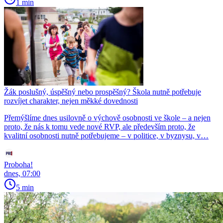
1 min
Žák poslušný, úspěšný nebo prospěšný? Škola nutně potřebuje
rozvíjet charakter, nejen měkké dovednosti
Přemýšlíme dnes usilovně o výchově osobnosti ve škole – a nejen
proto, že nás k tomu vede nové RVP, ale především proto, že
kvalitní osobnosti nutně potřebujeme – v politice, v byznysu, v…
Proboha!
dnes, 07:00
5 min