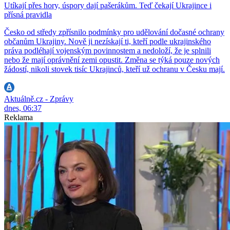
Utíkají přes hory, úspory dají pašerákům. Teď čekají Ukrajince i
přísná pravidla
Česko od středy zpřísnilo podmínky pro udělování dočasné ochrany
občanům Ukrajiny. Nově ji nezískají ti, kteří podle ukrajinského
práva podléhají vojenským povinnostem a nedoloží, že je splnili
nebo že mají oprávnění zemi opustit. Změna se týká pouze nových
žádostí, nikoli stovek tisíc Ukrajinců, kteří už ochranu v Česku mají.
Aktuálně.cz - Zprávy
dnes, 06:37
Reklama