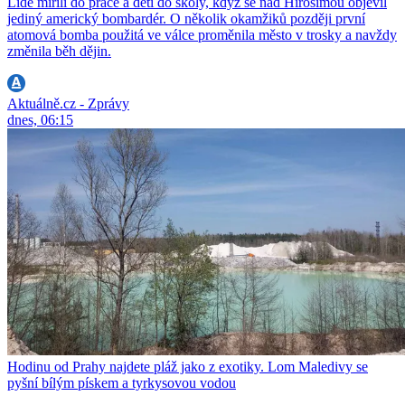
Lidé mířili do práce a děti do školy, když se nad Hirošimou objevil
jediný americký bombardér. O několik okamžiků později první
atomová bomba použitá ve válce proměnila město v trosky a navždy
změnila běh dějin.
Aktuálně.cz - Zprávy
dnes, 06:15
Hodinu od Prahy najdete pláž jako z exotiky. Lom Maledivy se
pyšní bílým pískem a tyrkysovou vodou