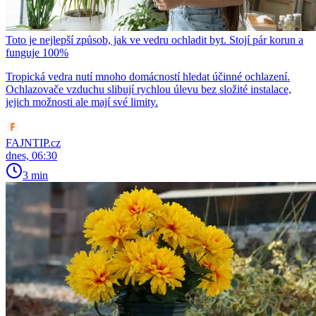
Toto je nejlepší způsob, jak ve vedru ochladit byt. Stojí pár korun a
funguje 100%
Tropická vedra nutí mnoho domácností hledat účinné ochlazení.
Ochlazovače vzduchu slibují rychlou úlevu bez složité instalace,
jejich možnosti ale mají své limity.
FAJNTIP.cz
dnes, 06:30
3 min