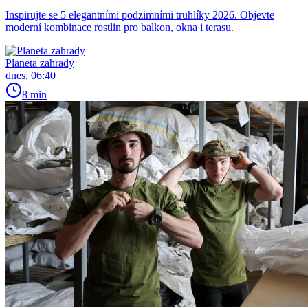
Inspirujte se 5 elegantními podzimními truhlíky 2026. Objevte
moderní kombinace rostlin pro balkon, okna i terasu.
Planeta zahrady
dnes, 06:40
8 min