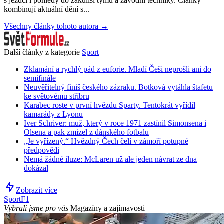
s jezdci i pohledy do zákulisí týmů a závodní techniky. Články
kombinují aktuální dění s...
Všechny články tohoto autora →
Další články z kategorie
Sport
Zklamání a rychlý pád z euforie. Mladí Češi neprošli ani do
semifinále
Neuvěřitelný finiš českého zázraku. Botková vytáhla štafetu
ke světovému stříbru
Karabec roste v první hvězdu Sparty. Tentokrát vyřídil
kamarády z Lyonu
Iver Schriver: muž, který v roce 1971 zastínil Simonsena i
Olsena a pak zmizel z dánského fotbalu
„Je vyřízený.“ Hvězdný Čech čelí v zámoří potupné
předpovědi
Nemá žádné iluze: McLaren už ale jeden návrat ze dna
dokázal
Zobrazit více
Sport
F1
Vybrali jsme pro vás
Magazíny a zajímavosti