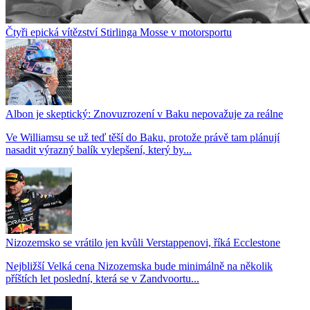
Čtyři epická vítězství Stirlinga Mosse v motorsportu
Albon je skeptický: Znovuzrození v Baku nepovažuje za reálne
Ve Williamsu se už teď těší do Baku, protože právě tam plánují
nasadit výrazný balík vylepšení, který by...
Nizozemsko se vrátilo jen kvůli Verstappenovi, říká Ecclestone
Nejbližší Velká cena Nizozemska bude minimálně na několik
příštích let poslední, která se v Zandvoortu...