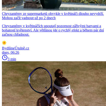
Chryzantémy ze supermarketů obvykle v květináči dlouho nevydrží.
Mohou začít vadnout už po 2 dnech
Chryzantémy v květináčích upoutají pozornost zářivými barvami a
bohatostí květenství. Ale většinou jde o rychlý efekt a během pár dní
začnou chřadnout.
BydlímeÚtulně.cz
dnes, 06:26
3 min