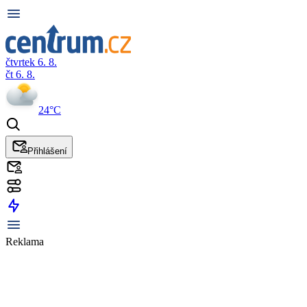
čtvrtek 6. 8.
čt 6. 8.
24°C
Přihlášení
Reklama