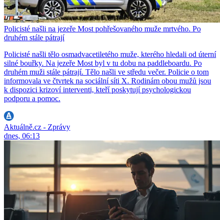
Policisté našli na jezeře Most pohřešovaného muže mrtvého. Po
druhém stále pátrají
Policisté našli tělo osmadvacetiletého muže, kterého hledali od úterní
silné bouřky. Na jezeře Most byl v tu dobu na paddleboardu. Po
druhém muži stále pátrají. Tělo našli ve středu večer. Policie o tom
informovala ve čtvrtek na sociální síti X. Rodinám obou mužů jsou
k dispozici krizoví interventi, kteří poskytují psychologickou
podporu a pomoc.
Aktuálně.cz - Zprávy
dnes, 06:13