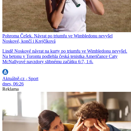
Pohroma Češek. Návrat po triumfu ve Wimbledonu nevyšel
Noskové, končí i Krejčíková
Lindě Noskové návrat na kurty po triumfu ve Wimbledonu nevyšel.
Na betonu v Torontu podlehla česká tenistka Američance Caty
McNallyové navzdory slibnému začátku 6:7, 1:6.
Aktuálně.cz - Sport
dnes, 06:26
Reklama