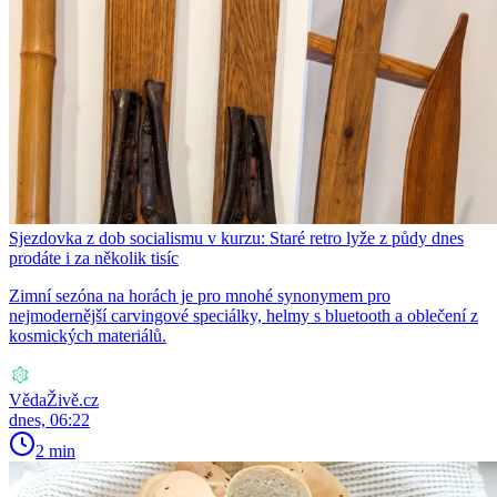
Sjezdovka z dob socialismu v kurzu: Staré retro lyže z půdy dnes
prodáte i za několik tisíc
Zimní sezóna na horách je pro mnohé synonymem pro
nejmodernější carvingové speciálky, helmy s bluetooth a oblečení z
kosmických materiálů.
VědaŽivě.cz
dnes, 06:22
2 min