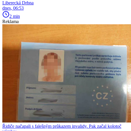
Liberecká Drbna
dnes, 06:53
2 min
Reklama
Řidiče načapali s falešným průkazem invalidy. Pak začal kolotoč