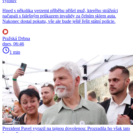
výmluv
Hned s několika verzemi příběhu přišel muž, kterého strážníci
načapali s falešným průkazem invalidy za čelním sklem auta.
Nakonec dostal pokutu, vše ale bude ještě řešit státní policie.
Pražská Drbna
dnes, 06:46
1 min
Prezident Pavel vyrazil na tajnou dovolenou: Prozradila ho však tato