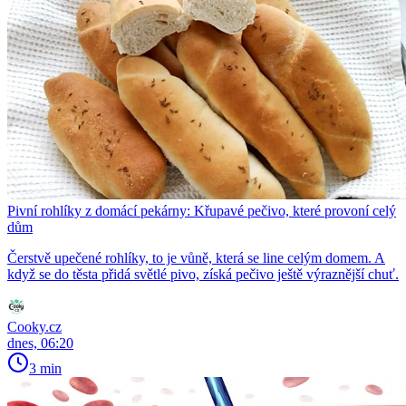
Pivní rohlíky z domácí pekárny: Křupavé pečivo, které provoní celý
dům
Čerstvě upečené rohlíky, to je vůně, která se line celým domem. A
když se do těsta přidá světlé pivo, získá pečivo ještě výraznější chuť.
Cooky.cz
dnes, 06:20
3 min