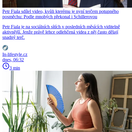
Petr Fiala sdílel video, kvůli kterému je nyní terčem potupného
posměchu: Podle mnohých překonal i Schillerovou
Petr Fiala je na sociálních sítích v posledních měsících viditelně
aktivnější. Jenže právě lehce odlehčená videa z něj často dělají
snadný terč.
In-lifestyle.cz
dnes, 06:32
3 min