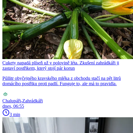
Cukety napadá plíseň už v polovině léta. Zkušení zahrádkáři ji
zastaví postřikem, který stojí pár korun
Půllitr obyčejného kravského mléka z obchodu stačí na pět litrů
domácího postřiku proti padlí. Funguje to, ale má to pravidla.
Chalupáři-Zahrádkáři
dnes, 06:55
3 min