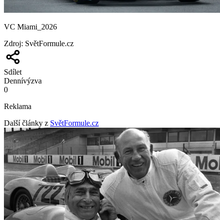
VC Miami_2026
Zdroj
:
SvětFormule.cz
Sdílet
Denní
výzva
0
Reklama
Další články z
SvětFormule.cz