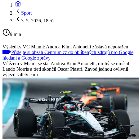
Sport
3. 5. 2026, 18:52
9 min
Výsledky VC Miami: Andrea Kimi Antonelli zůstává neporažen!
Přidejte si obsah Centrum.cz do oblíbených zdrojů pro Google
hledání a Google zprávy
Vítězem v Miami se stal Andrea Kimi Antonelli, druhý se umístil
Lando Norris a třetí skončil Oscar Piastri. Závod jednou ovlivnil
výjezd safety caru.