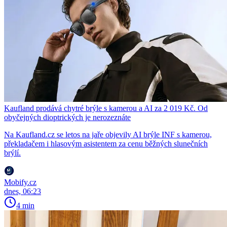
Kaufland prodává chytré brýle s kamerou a AI za 2 019 Kč. Od
obyčejných dioptrických je nerozeznáte
Na Kaufland.cz se letos na jaře objevily AI brýle INF s kamerou,
překladačem i hlasovým asistentem za cenu běžných slunečních
brýlí.
Mobify.cz
dnes, 06:23
4 min