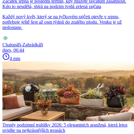
Začátek srpna je poslední termín, kdy můžete rajčatům zasáhnout.
Kdo to neudělá, sbírá na podzim tvrdá zelená rajčata
Každý nový květ, který se na tyčkovém rajčeti otevře v srpnu,
potřebuje ještě šest až osm týdnů do zralého plodu. Venku je už
nedostane.
Chalupáři-Zahrádkáři
dnes, 06:44
4 min
Trendy podzimní truhlíky 2026: 5 elegantních aranžmá, která letos
uvidíte na nejkrásnějších terasách