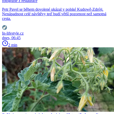
fotografie z restaurace
Petr Pavel se během dovolené ukázal v polské Kudowě-Zdróji.
Nenápadnost celé návštěvy teď budí větší pozornost než samotná
cesta.
In-lifestyle.cz
dnes, 06:45
2 min