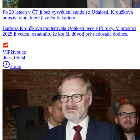
Po 20 letech v ČT ji bez vysvětlení sundali z Událostí. Kroužková
popsala ráno, které jí změnilo kariéru
Barbora Kroužková moderovala Události necelé tři roky. V prosinci
2025 jí vedení oznámilo, že končí, důvod prý nedostala dodnes.
VIPživot.cz
dnes, 06:34
3 min