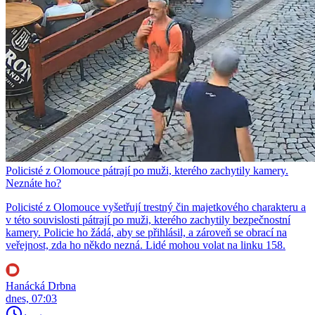
Policisté z Olomouce pátrají po muži, kterého zachytily kamery.
Neznáte ho?
Policisté z Olomouce vyšetřují trestný čin majetkového charakteru a
v této souvislosti pátrají po muži, kterého zachytily bezpečnostní
kamery. Policie ho žádá, aby se přihlásil, a zároveň se obrací na
veřejnost, zda ho někdo nezná. Lidé mohou volat na linku 158.
Hanácká Drbna
dnes, 07:03