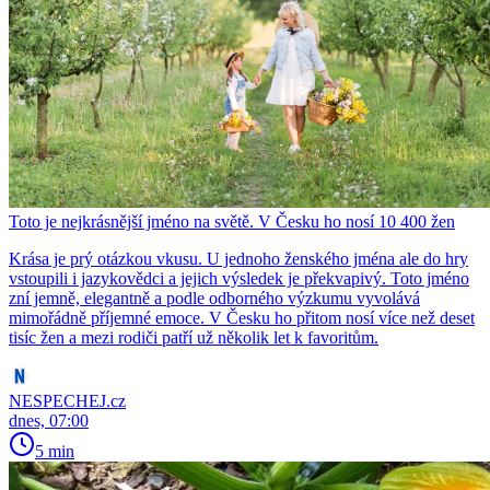
Toto je nejkrásnější jméno na světě. V Česku ho nosí 10 400 žen
Krása je prý otázkou vkusu. U jednoho ženského jména ale do hry
vstoupili i jazykovědci a jejich výsledek je překvapivý. Toto jméno
zní jemně, elegantně a podle odborného výzkumu vyvolává
mimořádně příjemné emoce. V Česku ho přitom nosí více než deset
tisíc žen a mezi rodiči patří už několik let k favoritům.
NESPECHEJ.cz
dnes, 07:00
5 min