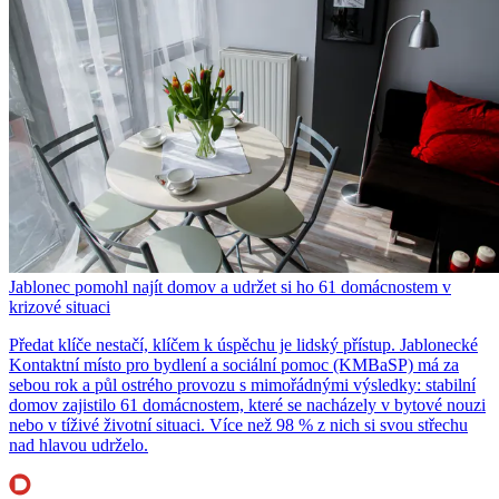
Jablonec pomohl najít domov a udržet si ho 61 domácnostem v
krizové situaci
Předat klíče nestačí, klíčem k úspěchu je lidský přístup. Jablonecké
Kontaktní místo pro bydlení a sociální pomoc (KMBaSP) má za
sebou rok a půl ostrého provozu s mimořádnými výsledky: stabilní
domov zajistilo 61 domácnostem, které se nacházely v bytové nouzi
nebo v tíživé životní situaci. Více než 98 % z nich si svou střechu
nad hlavou udrželo.