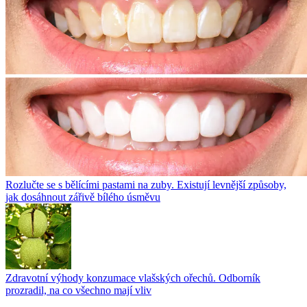
Rozlučte se s bělícími pastami na zuby. Existují levnější způsoby,
jak dosáhnout zářivě bílého úsměvu
Zdravotní výhody konzumace vlašských ořechů. Odborník
prozradil, na co všechno mají vliv