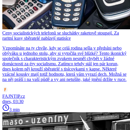
Ceny socialistických telefonů se sluchátky raketově stoupají. Za
raritní kusy sběratelé nabízejí statisíce
Vzpomínáte na ty chvíle, kdy se celá rodina sešla v předsíni nebo
obýváku u jednoho stolu, aby si vytočila své blízké? Tento ikonický
společník s charakteristickým zvukem nesměl chybět v žádné
domácnosti za éry socialismu. Zatímco tehdy stál jen pár korun,
dnes kolem něj krouží sběratelé s tisícovkami v kapse. Některé
vzácné kousky mají totiž hodnotu, která vám vyrazí dech. Možná se
na něj práší i na vaší půdě a vy ani netušíte, jaké jmění držíte v ruce.
FAJNTIP.cz
dnes, 03:30
3 min