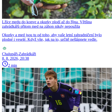
Lžíce medu do konve a okurky plodí až do října. Většina
zahrádkářů přitom med na záhon nikdy nepoužila
Okurky a med jsou tu od toho, aby vaše letní zahradničení bylo
plodné i veselé. Když víte, jak na to, určitě nešlápnete vedle.
Chalupáři-Zahrádkáři
8. 8. 2026, 20:38
2 min