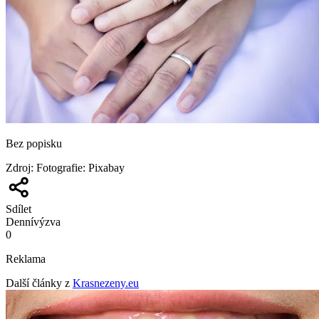
Bez popisku
Zdroj
:
Fotografie: Pixabay
Sdílet
Denní
výzva
0
Reklama
Další články z
Krasnezeny.eu