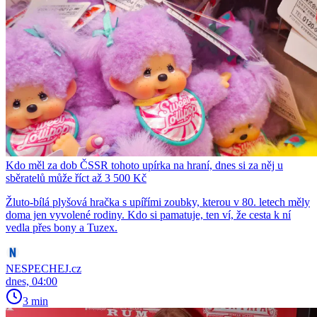
Kdo měl za dob ČSSR tohoto upírka na hraní, dnes si za něj u
sběratelů může říct až 3 500 Kč
Žluto-bílá plyšová hračka s upířími zoubky, kterou v 80. letech měly
doma jen vyvolené rodiny. Kdo si pamatuje, ten ví, že cesta k ní
vedla přes bony a Tuzex.
NESPECHEJ.cz
dnes, 04:00
3 min