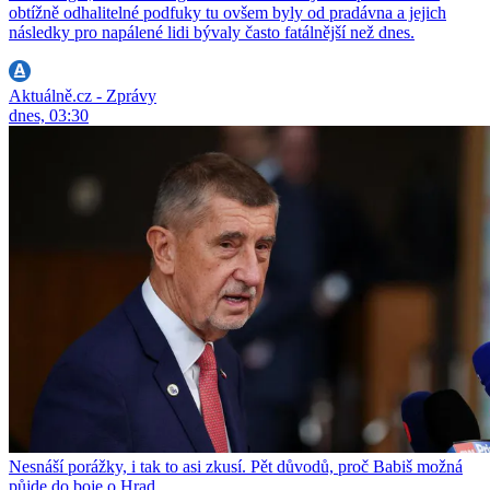
obtížně odhalitelné podfuky tu ovšem byly od pradávna a jejich
následky pro napálené lidi bývaly často fatálnější než dnes.
Aktuálně.cz - Zprávy
dnes, 03:30
Nesnáší porážky, i tak to asi zkusí. Pět důvodů, proč Babiš možná
půjde do boje o Hrad