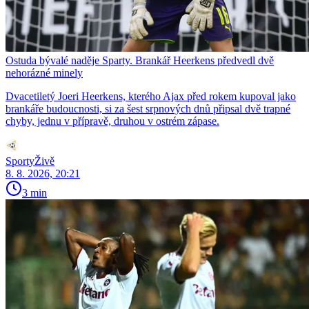
Ostuda bývalé naděje Sparty. Brankář Heerkens předvedl dvě
nehorázné minely
Dvacetiletý Joeri Heerkens, kterého Ajax před rokem kupoval jako
brankáře budoucnosti, si za šest srpnových dnů připsal dvě trapné
chyby, jednu v přípravě, druhou v ostrém zápase.
SportyŽivě
8. 8. 2026, 20:21
3 min