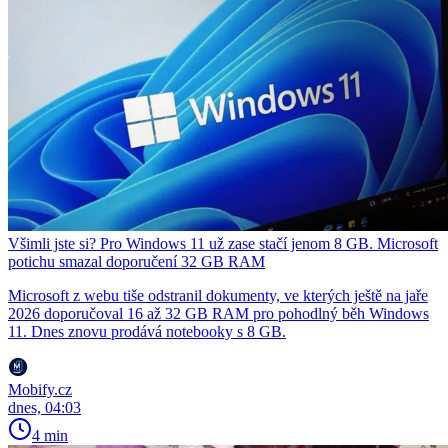
Všimli jste si? Pro Windows 11 už zase stačí jenom 8 GB. Microsoft
potichu smazal doporučení 32 GB RAM
Microsoft z webu tiše odstranil dokumenty, ve kterých ještě na jaře
2026 doporučoval 16 až 32 GB RAM pro pohodlný běh Windows
11. Dnes znovu prodává notebooky s 8 GB.
Mobify.cz
dnes, 04:03
4 min