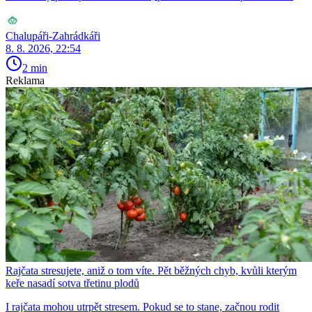
Chalupáři-Zahrádkáři
8. 8. 2026, 22:54
2 min
Reklama
Rajčata stresujete, aniž o tom víte. Pět běžných chyb, kvůli kterým
keře nasadí sotva třetinu plodů
I rajčata mohou utrpět stresem. Pokud se to stane, začnou rodit