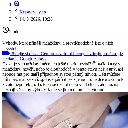
Krasnezeny.eu
14. 5. 2026, 10:28
2 min
Výhody, které přináší manželství a pravděpodobně jste o nich
nevěděli
Přidejte si obsah Centrum.cz do oblíbených zdrojů pro Google
hledání a Google zprávy
Existuje v manželství něco, co ještě nikdo nezná? Člověk, který v
manželství nevěří, nebo je dlouhodobě v tomto stavu nešťastný, asi
nebude mít pro další případnou svatbu pádný důvod. Děti můžete
mít i bez manželství, spousta párů dnes žije na hromádce a svatbu k
životu nepotřebují. Ti, kteří se oženit nebo vdát chtějí, ale možná
neznají všechny výhody, které se jim mohou naskytnout.