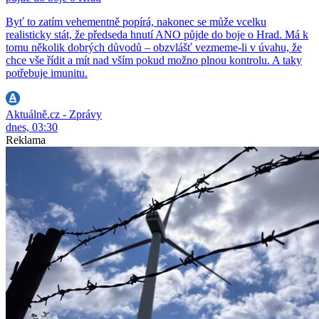
Byť to zatím vehementně popírá, nakonec se může vcelku
realisticky stát, že předseda hnutí ANO půjde do boje o Hrad. Má k
tomu několik dobrých důvodů – obzvlášť vezmeme-li v úvahu, že
chce vše řídit a mít nad vším pokud možno plnou kontrolu. A taky
potřebuje imunitu.
Aktuálně.cz - Zprávy
dnes, 03:30
Reklama