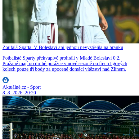
Zoufalá Sparta. V Boleslavi ani jednou nevystřelila na branku
Fotbalisté Sparty překvapivě prohráli v Mladé Boleslavi 0:2.
Pražané mají po druhé porážce v nové sezoně po třech ligových
kolech pouze tři body za upocené domácí vítězství nad Zlínem.
Aktuálně.cz - Sport
8. 8. 2026, 20:20