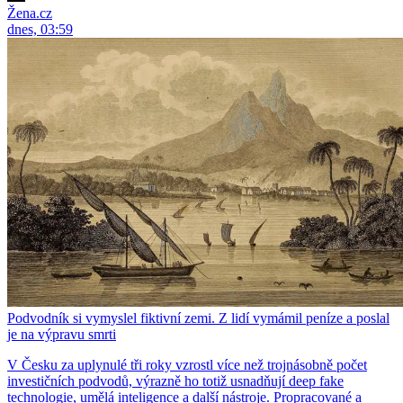
Žena.cz
dnes, 03:59
Podvodník si vymyslel fiktivní zemi. Z lidí vymámil peníze a poslal
je na výpravu smrti
V Česku za uplynulé tři roky vzrostl více než trojnásobně počet
investičních podvodů, výrazně ho totiž usnadňují deep fake
technologie, umělá inteligence a další nástroje. Propracované a