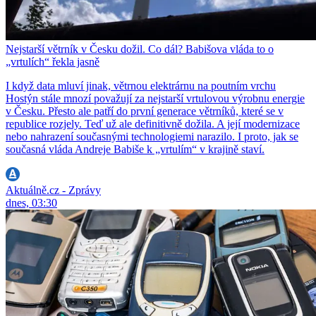
Nejstarší větrník v Česku dožil. Co dál? Babišova vláda to o
„vrtulích“ řekla jasně
I když data mluví jinak, větrnou elektrárnu na poutním vrchu
Hostýn stále mnozí považují za nejstarší vrtulovou výrobnu energie
v Česku. Přesto ale patří do první generace větrníků, které se v
republice rozjely. Teď už ale definitivně dožila. A její modernizace
nebo nahrazení současnými technologiemi narazilo. I proto, jak se
současná vláda Andreje Babiše k „vrtulím“ v krajině staví.
Aktuálně.cz - Zprávy
dnes, 03:30