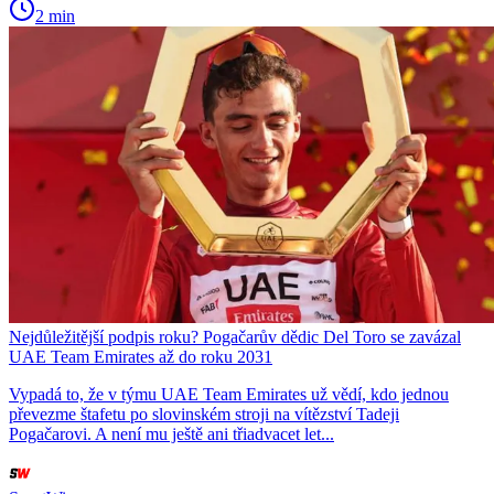
2 min
Nejdůležitější podpis roku? Pogačarův dědic Del Toro se zavázal
UAE Team Emirates až do roku 2031
Vypadá to, že v týmu UAE Team Emirates už vědí, kdo jednou
převezme štafetu po slovinském stroji na vítězství Tadeji
Pogačarovi. A není mu ještě ani třiadvacet let...