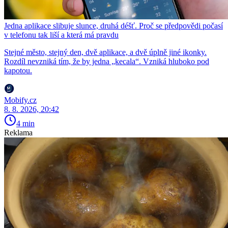
Jedna aplikace slibuje slunce, druhá déšť. Proč se předpovědi počasí
v telefonu tak liší a která má pravdu
Stejné město, stejný den, dvě aplikace, a dvě úplně jiné ikonky.
Rozdíl nevzniká tím, že by jedna „kecala“. Vzniká hluboko pod
kapotou.
Mobify.cz
8. 8. 2026, 20:42
4 min
Reklama