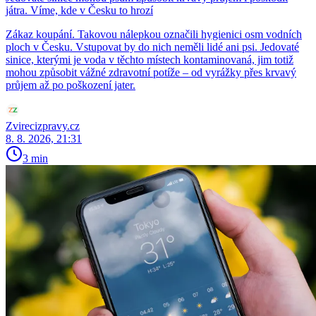
játra. Víme, kde v Česku to hrozí
Zákaz koupání. Takovou nálepkou označili hygienici osm vodních
ploch v Česku. Vstupovat by do nich neměli lidé ani psi. Jedovaté
sinice, kterými je voda v těchto místech kontaminovaná, jim totiž
mohou způsobit vážné zdravotní potíže – od vyrážky přes krvavý
průjem až po poškození jater.
Zvirecizpravy.cz
8. 8. 2026, 21:31
3 min