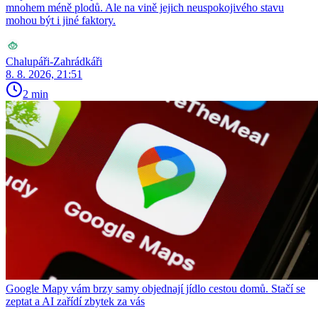
mnohem méně plodů. Ale na vině jejich neuspokojivého stavu
mohou být i jiné faktory.
Chalupáři-Zahrádkáři
8. 8. 2026, 21:51
2 min
Google Mapy vám brzy samy objednají jídlo cestou domů. Stačí se
zeptat a AI zařídí zbytek za vás