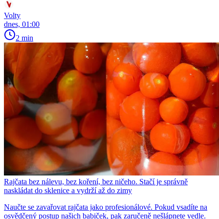
Volty
dnes, 01:00
2 min
Rajčata bez nálevu, bez koření, bez ničeho. Stačí je správně
naskládat do sklenice a vydrží až do zimy
Naučte se zavařovat rajčata jako profesionálové. Pokud vsadíte na
osvědčený postup našich babiček, pak zaručeně nešlápnete vedle.