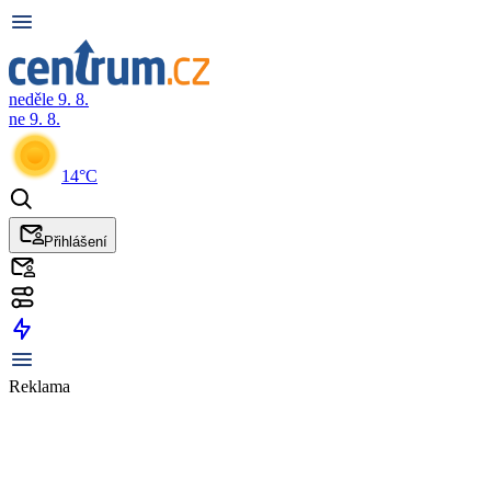
neděle 9. 8.
ne 9. 8.
14°C
Přihlášení
Reklama