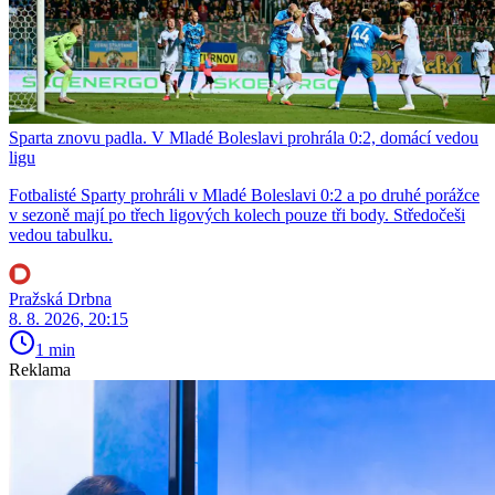
Sparta znovu padla. V Mladé Boleslavi prohrála 0:2, domácí vedou
ligu
Fotbalisté Sparty prohráli v Mladé Boleslavi 0:2 a po druhé porážce
v sezoně mají po třech ligových kolech pouze tři body. Středočeši
vedou tabulku.
Pražská Drbna
8. 8. 2026, 20:15
1 min
Reklama