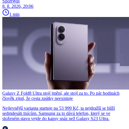
SportWin
8. 8. 2026, 20:06
1 min
Galaxy Z Fold8 Ultra stojí jmění, ale stojí za to. Po pár hodinách
člověk zjistí, že cesta zpátky neexistuje
Nejlevnější varianta startuje na 53 999 Kč, ta nejdražší se blíží
sedmdesáti tisícům. Samsung za to dává telefon, který se ve
složeném stavu vejde do kapsy snáz než Galaxy S23 Ultra.