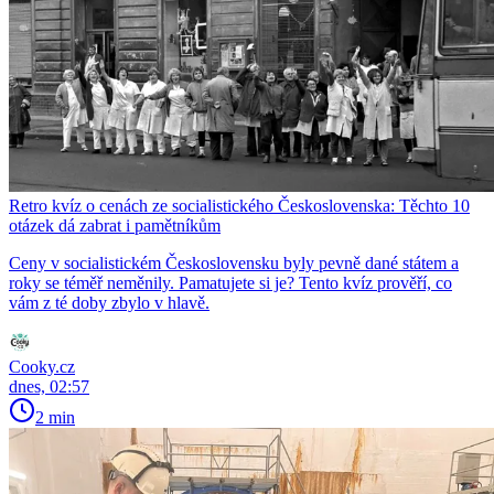
Retro kvíz o cenách ze socialistického Československa: Těchto 10
otázek dá zabrat i pamětníkům
Ceny v socialistickém Československu byly pevně dané státem a
roky se téměř neměnily. Pamatujete si je? Tento kvíz prověří, co
vám z té doby zbylo v hlavě.
Cooky.cz
dnes, 02:57
2 min