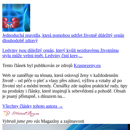
Jednoduchá pravidla, která pomohou udržet životně důležitý orgán
dlouhodobě zdravý
Ledviny jsou důležitý orgán, který kvůli nezdravému životnímu
stylu může velmi trpět. Ledviny čistí krev,...
Tento článek byl publikován ze zdrojů
Krasnezeny.eu
Web se zaměřuje na témata, která oslovují ženy v každodenním
životě – od péče o pleť a vlasy přes zdraví, výživu a vztahy až po
životní styl a módní trendy. Čtenářky zde najdou praktické rady, tipy
na produkty i články, které inspirují k sebevědomí a pohodě. Obsah
je psaný přístupně, s důrazem na...
Všechny články tohoto autora →
Vybrali jsme pro vás
Magazíny a zajímavosti