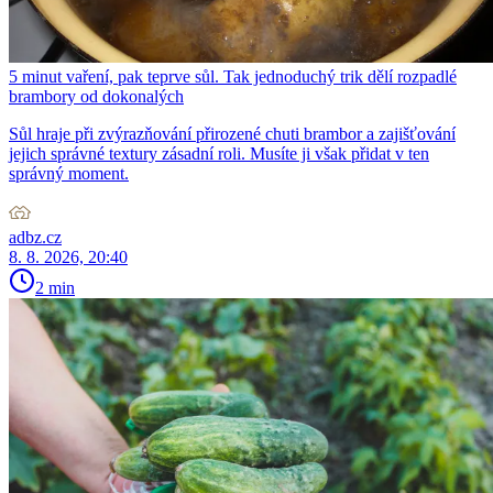
5 minut vaření, pak teprve sůl. Tak jednoduchý trik dělí rozpadlé
brambory od dokonalých
Sůl hraje při zvýrazňování přirozené chuti brambor a zajišťování
jejich správné textury zásadní roli. Musíte ji však přidat v ten
správný moment.
adbz.cz
8. 8. 2026, 20:40
2 min