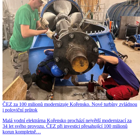
ČEZ za 100 milionů modernizuje Kořensko. Nové turbíny zvládnou
i poloviční průtok
Malá vodní elektrárna Kořensko prochází největší modernizací za
34 let svého provozu. ČEZ při investici přesahující 100 milionů
korun kompletně…