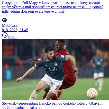
Google proměnil Mapy v konverzačního asistenta, který rozumí
celým větám a umí doporučit restauraci přímo na trase. Objednání
jídla jedním dotazem se ale teprve chystá.
Mobify.cz
8. 8. 2026, 21:46
4 min
Slovenský reprezentant Hancko pálí do českého fotbalu: Obávám
se, že dopadneme jako oni