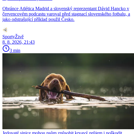
Obránce Atlética Madrid a slovenský reprezentant Dávid Hancko v
červencovém podcastu varoval před stagnací slovenského fotbalu, a
jako odstrašující příklad použil Česko.
SportyŽivě
8. 8. 2026, 21:43
3 min
Jedovaté sinice mohou psům způsobit krvavý průjem i poškodit