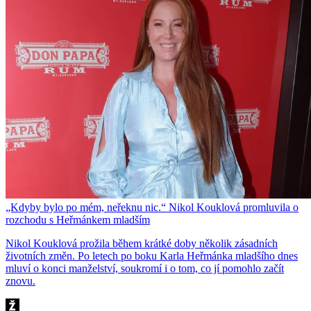
„Kdyby bylo po mém, neřeknu nic.“ Nikol Kouklová promluvila o
rozchodu s Heřmánkem mladším
Nikol Kouklová prožila během krátké doby několik zásadních
životních změn. Po letech po boku Karla Heřmánka mladšího dnes
mluví o konci manželství, soukromí i o tom, co jí pomohlo začít
znovu.