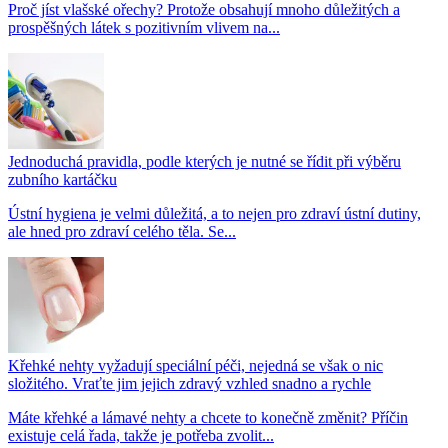
Proč jíst vlašské ořechy? Protože obsahují mnoho důležitých a
prospěšných látek s pozitivním vlivem na...
Jednoduchá pravidla, podle kterých je nutné se řídit při výběru
zubního kartáčku
Ústní hygiena je velmi důležitá, a to nejen pro zdraví ústní dutiny,
ale hned pro zdraví celého těla. Se...
Křehké nehty vyžadují speciální péči, nejedná se však o nic
složitého. Vraťte jim jejich zdravý vzhled snadno a rychle
Máte křehké a lámavé nehty a chcete to konečně změnit? Příčin
existuje celá řada, takže je potřeba zvolit...