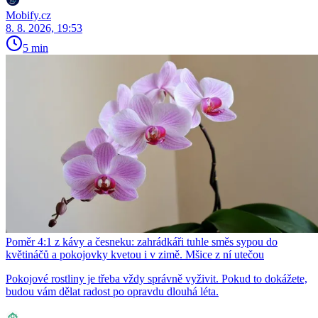
Mobify.cz
8. 8. 2026, 19:53
5 min
Poměr 4:1 z kávy a česneku: zahrádkáři tuhle směs sypou do
květináčů a pokojovky kvetou i v zimě. Mšice z ní utečou
Pokojové rostliny je třeba vždy správně vyživit. Pokud to dokážete,
budou vám dělat radost po opravdu dlouhá léta.