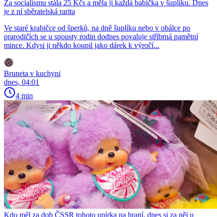
Za socialismu stála 25 Kčs a měla ji každá babička v šuplíku. Dnes
je z ní sběratelská rarita
Ve staré krabičce od šperků, na dně šuplíku nebo v obálce po
prarodičích se u spousty rodin dodnes povaluje stříbrná pamětní
mince. Kdysi ji někdo koupil jako dárek k výročí...
Bruneta v kuchyni
dnes, 04:01
4 min
Kdo měl za dob ČSSR tohoto upírka na hraní, dnes si za něj u