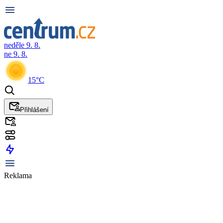
neděle 9. 8.
ne 9. 8.
15°C
Přihlášení
Reklama