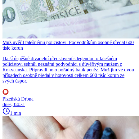
Muž uvěřil falešnému policistovi. Podvodníkům osobně předal 600
tisíc korun
Další úspěšné divadelní představení s legendou o falešném
policistovi sehráli neznámí podvodníci s důvěřivým mužem z
Rokycanska. Připravili ho o pořádný balík peněz. Muž jim ve dvou
případech osobně předal v hotovosti celkem 600 tisíc korun ze
svých úspor.
Plzeňská Drbna
dnes, 04:31
1 min