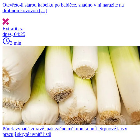
Otevřete-li starou kabelku po babičce, snadno v ní narazíte na
drobnou kovovou […]
Extrafit.cz
dnes, 04:25
3 min
Pórek vypadá zdravě, pak začne měknout a hnít. Srpnové larvy
pracují skryté uvnitř listů