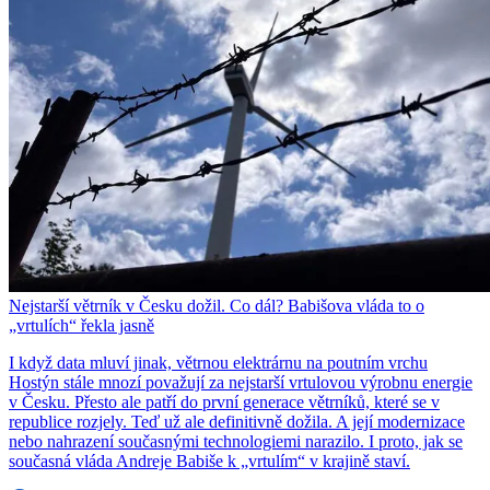
Nejstarší větrník v Česku dožil. Co dál? Babišova vláda to o
„vrtulích“ řekla jasně
I když data mluví jinak, větrnou elektrárnu na poutním vrchu
Hostýn stále mnozí považují za nejstarší vrtulovou výrobnu energie
v Česku. Přesto ale patří do první generace větrníků, které se v
republice rozjely. Teď už ale definitivně dožila. A její modernizace
nebo nahrazení současnými technologiemi narazilo. I proto, jak se
současná vláda Andreje Babiše k „vrtulím“ v krajině staví.