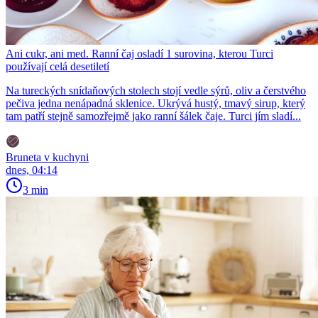
Ani cukr, ani med. Ranní čaj osladí 1 surovina, kterou Turci
používají celá desetiletí
Na tureckých snídaňových stolech stojí vedle sýrů, oliv a čerstvého
pečiva jedna nenápadná sklenice. Ukrývá hustý, tmavý sirup, který
tam patří stejně samozřejmě jako ranní šálek čaje. Turci jím sladí...
Bruneta v kuchyni
dnes, 04:14
3 min