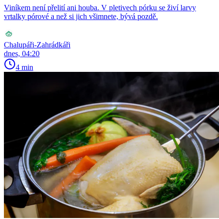
Viníkem není přelití ani houba. V pletivech pórku se živí larvy
vrtalky pórové a než si jich všimnete, bývá pozdě.
Chalupáři-Zahrádkáři
dnes, 04:20
4 min