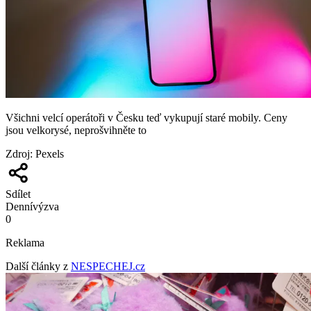
Všichni velcí operátoři v Česku teď vykupují staré mobily. Ceny
jsou velkorysé, neprošvihněte to
Zdroj
:
Pexels
Sdílet
Denní
výzva
0
Reklama
Další články z
NESPECHEJ.cz