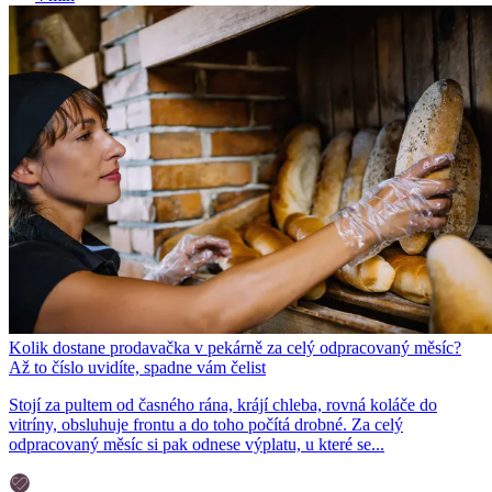
Kolik dostane prodavačka v pekárně za celý odpracovaný měsíc?
Až to číslo uvidíte, spadne vám čelist
Stojí za pultem od časného rána, krájí chleba, rovná koláče do
vitríny, obsluhuje frontu a do toho počítá drobné. Za celý
odpracovaný měsíc si pak odnese výplatu, u které se...