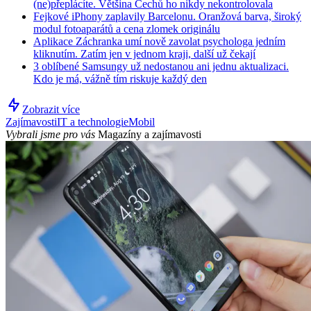
(ne)přeplácíte. Většina Čechů ho nikdy nekontrolovala
Fejkové iPhony zaplavily Barcelonu. Oranžová barva, široký
modul fotoaparátů a cena zlomek originálu
Aplikace Záchranka umí nově zavolat psychologa jedním
kliknutím. Zatím jen v jednom kraji, další už čekají
3 oblíbené Samsungy už nedostanou ani jednu aktualizaci.
Kdo je má, vážně tím riskuje každý den
Zobrazit více
Zajímavosti
IT a technologie
Mobil
Vybrali jsme pro vás
Magazíny a zajímavosti