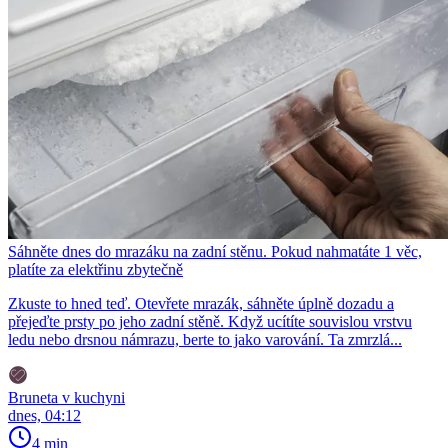
Sáhněte dnes do mrazáku na zadní stěnu. Pokud nahmatáte 1 věc,
platíte za elektřinu zbytečně
Zkuste to hned teď. Otevřete mrazák, sáhněte úplně dozadu a
přejeďte prsty po jeho zadní stěně. Když ucítíte souvislou vrstvu
ledu nebo drsnou námrazu, berte to jako varování. Ta zmrzlá...
Bruneta v kuchyni
dnes, 04:12
4 min