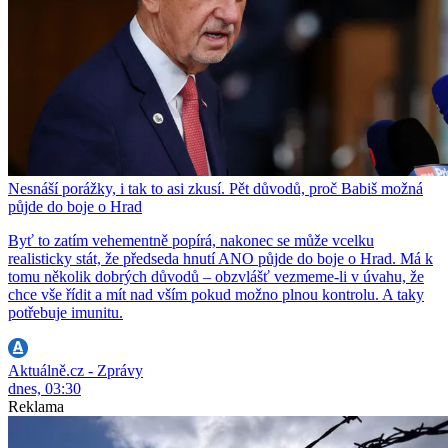
Nesnáší porážky, i tak to asi zkusí. Pět důvodů, proč Babiš možná
půjde do boje o Hrad
Byť to zatím vehementně popírá, nakonec se může vcelku
realisticky stát, že předseda hnutí ANO půjde do boje o Hrad. Má k
tomu několik dobrých důvodů – obzvlášť vezmeme-li v úvahu, že
chce vše řídit a mít nad vším pokud možno plnou kontrolu. A taky
potřebuje imunitu.
Aktuálně.cz - Zprávy
dnes, 03:30
Reklama