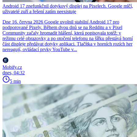
Android 17 znefunkčnil dotykový displej na Pixelech. Google mlčí,
uživatelé zuří a řešení zatím neexistuje
Dne 16. června 2026 Google uvolnil stabilní Android 17 pro
podporované Pixely. Během dvou dnů se na Redditu a v Pixel
Community začaly hromadit hlášení, která popisovala totéž: v
režimu celé obrazovky a po otočení telefonu na šířku přestává horní
část displeje předávat dotyky aplikaci. Tlačítka v horních rozích her
nereagují, ovládací prvky YouTube v...
Mobify.cz
dnes, 04:32
5 min