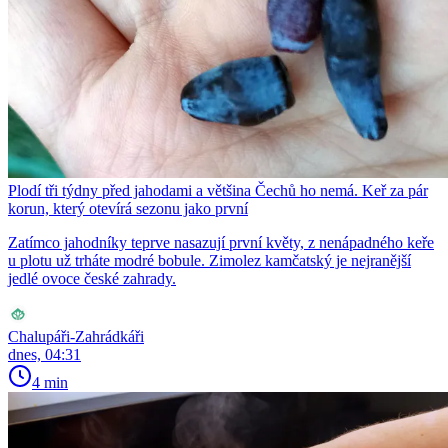
Plodí tři týdny před jahodami a většina Čechů ho nemá. Keř za pár
korun, který otevírá sezonu jako první
Zatímco jahodníky teprve nasazují první květy, z nenápadného keře
u plotu už trháte modré bobule. Zimolez kamčatský je nejranější
jedlé ovoce české zahrady.
Chalupáři-Zahrádkáři
dnes, 04:31
4 min