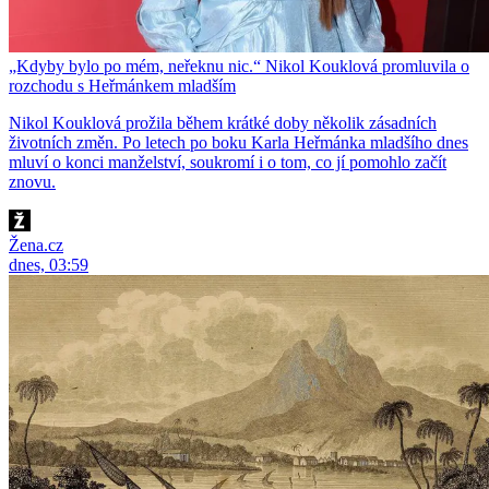
„Kdyby bylo po mém, neřeknu nic.“ Nikol Kouklová promluvila o
rozchodu s Heřmánkem mladším
Nikol Kouklová prožila během krátké doby několik zásadních
životních změn. Po letech po boku Karla Heřmánka mladšího dnes
mluví o konci manželství, soukromí i o tom, co jí pomohlo začít
znovu.
Žena.cz
dnes, 03:59