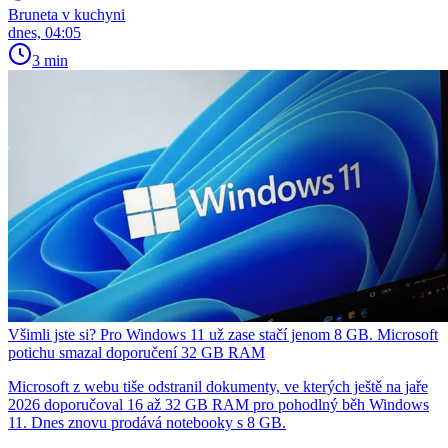
Bruneta v kuchyni
dnes, 04:05
3 min
Všimli jste si? Pro Windows 11 už zase stačí jenom 8 GB. Microsoft
potichu smazal doporučení 32 GB RAM
Microsoft z webu tiše odstranil dokumenty, ve kterých ještě na jaře
2026 doporučoval 16 až 32 GB RAM pro pohodlný běh Windows
11. Dnes znovu prodává notebooky s 8 GB.