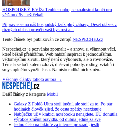
HOSPODSKÝ KVÍZ: Tenhle souboj se znalostmi končí pro
většinu dřív, než čekali
Připravte se na náš hospodský kvíz plný zábavy. Deset otázek z
různých oblastí prověří vaši bystrost a...
Tento článek byl publikován ze zdrojů
NESPECHEJ.cz
Nespechej.cz je pozvánka zpomalit – a znovu si všimnout věcí,
které běžně přehlížíme. Web nabízí inspiraci k jednoduššímu,
vědomějšímu životu, který není o výkonech, ale o rovnováze.
Témata se točí kolem zdraví, duševní pohody, rodiny, vztahů i
smysluplného využití času. Namísto radikálních změn...
Všechny články tohoto autora →
Další články z kategorie
Mobil
Galaxy Z Fold8 Ultra stojí jmění, ale stojí za to. Po pár
hodinách člověk zjistí, že cesta zpátky neexistuje
Nabíječku už v krabici notebooku nenajdete. EU donutila
výrobce změnit pravidla, od dubna jedině za své
Jedno číslo na faktuře za internet prozradí, jestli