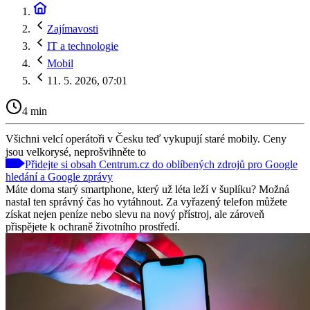
Zajímavosti
IT a technologie
Mobil
11. 5. 2026, 07:01
4 min
Všichni velcí operátoři v Česku teď vykupují staré mobily. Ceny
jsou velkorysé, neprošvihněte to
Přidejte si obsah Centrum.cz do oblíbených zdrojů pro Google
hledání a Google zprávy
Máte doma starý smartphone, který už léta leží v šuplíku? Možná
nastal ten správný čas ho vytáhnout. Za vyřazený telefon můžete
získat nejen peníze nebo slevu na nový přístroj, ale zároveň
přispějete k ochraně životního prostředí.