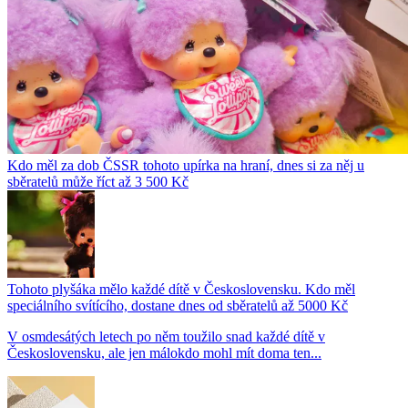
Kdo měl za dob ČSSR tohoto upírka na hraní, dnes si za něj u
sběratelů může říct až 3 500 Kč
Tohoto plyšáka mělo každé dítě v Československu. Kdo měl
speciálního svítícího, dostane dnes od sběratelů až 5000 Kč
V osmdesátých letech po něm toužilo snad každé dítě v
Československu, ale jen málokdo mohl mít doma ten...