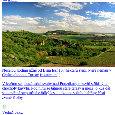
Necelou hodinu jižně od Brna leží 157 hektarů stepi, které nemají v
Česku obdobu. Turisté je zatím míjí
V květnu se jihozápadní svahy nad Pouzdřany rozsvítí stříbřitými
chocholy kavylů. Pod nimi se táhnou staré terasy a meze, o kus dál
se otevřená step mění v řídký les a nakonec v dubohabřiny části
zvané Kolby.
VědaŽivě.cz