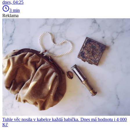
dnes, 04:25
3 min
Reklama
Tuhle věc nosila v kabelce každá babička. Dnes má hodnotu i 4 000
Kč