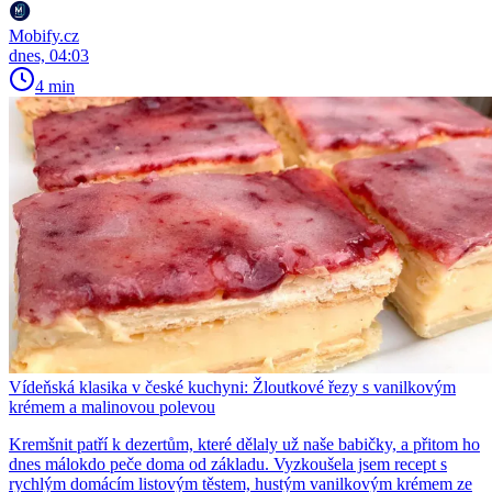
Mobify.cz
dnes, 04:03
4 min
Vídeňská klasika v české kuchyni: Žloutkové řezy s vanilkovým
krémem a malinovou polevou
Kremšnit patří k dezertům, které dělaly už naše babičky, a přitom ho
dnes málokdo peče doma od základu. Vyzkoušela jsem recept s
rychlým domácím listovým těstem, hustým vanilkovým krémem ze