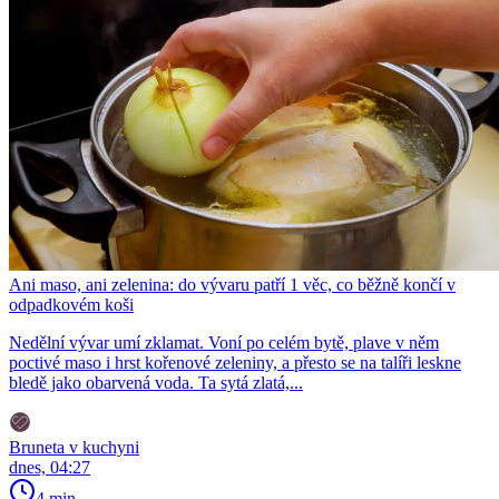
Ani maso, ani zelenina: do vývaru patří 1 věc, co běžně končí v
odpadkovém koši
Nedělní vývar umí zklamat. Voní po celém bytě, plave v něm
poctivé maso i hrst kořenové zeleniny, a přesto se na talíři leskne
bledě jako obarvená voda. Ta sytá zlatá,...
Bruneta v kuchyni
dnes, 04:27
4 min