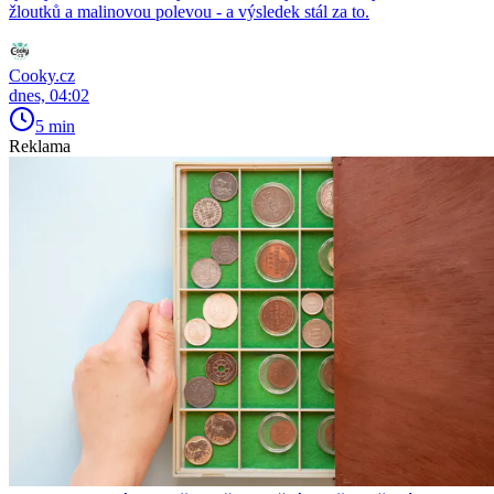
žloutků a malinovou polevou - a výsledek stál za to.
Cooky.cz
dnes, 04:02
5 min
Reklama