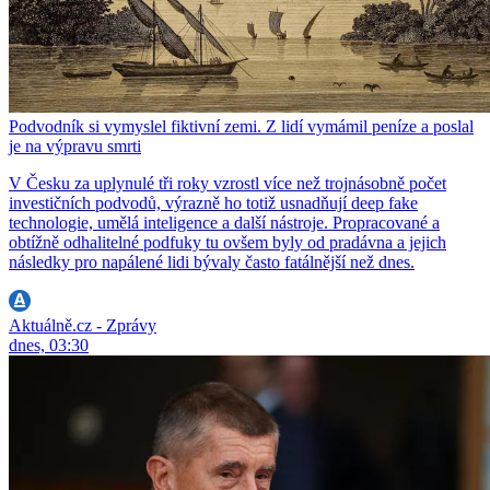
Podvodník si vymyslel fiktivní zemi. Z lidí vymámil peníze a poslal
je na výpravu smrti
V Česku za uplynulé tři roky vzrostl více než trojnásobně počet
investičních podvodů, výrazně ho totiž usnadňují deep fake
technologie, umělá inteligence a další nástroje. Propracované a
obtížně odhalitelné podfuky tu ovšem byly od pradávna a jejich
následky pro napálené lidi bývaly často fatálnější než dnes.
Aktuálně.cz - Zprávy
dnes, 03:30