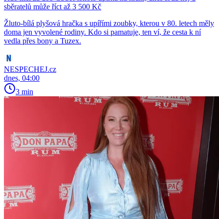
sběratelů může říct až 3 500 Kč
Žluto-bílá plyšová hračka s upířími zoubky, kterou v 80. letech měly
doma jen vyvolené rodiny. Kdo si pamatuje, ten ví, že cesta k ní
vedla přes bony a Tuzex.
NESPECHEJ.cz
dnes, 04:00
3 min