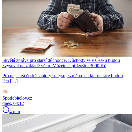
Skvělá zpráva pro starší důchodce. Důchody se v Česku budou
zvyšovat na základě věku. Můžete si přilepšit i 3000 Kč
Pro nejstarší české seniory se rýsuje změna, na kterou sice budou
léta […]
Spotřebitelov.cz
dnes, 04:12
4 min