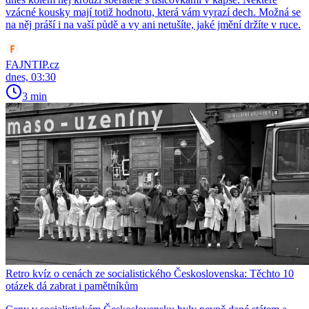
vzácné kousky mají totiž hodnotu, která vám vyrazí dech. Možná se
na něj práší i na vaší půdě a vy ani netušíte, jaké jmění držíte v ruce.
FAJNTIP.cz
dnes, 03:30
3 min
Retro kvíz o cenách ze socialistického Československa: Těchto 10
otázek dá zabrat i pamětníkům