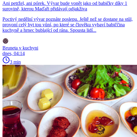
Ani petržel, ani pórek. Vývar bude vonět jako od babičky díky 1
surovině, kterou Maďaři přidávají odjakživa
Poctivý nedělní vývar poznáte poslepu. Ještě než se dostane na stůl,
provoní celý byt tou vůní, po které se člověku vybaví babiččina
kuchyně a hrnec bublající od rána. Spousta lidí...
Bruneta v kuchyni
dnes, 04:14
3 min