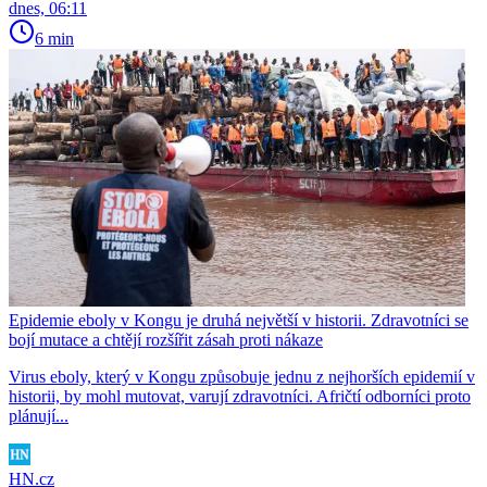
dnes, 06:11
6 min
Epidemie eboly v Kongu je druhá největší v historii. Zdravotníci se
bojí mutace a chtějí rozšířit zásah proti nákaze
Virus eboly, který v Kongu způsobuje jednu z nejhorších epidemií v
historii, by mohl mutovat, varují zdravotníci. Afričtí odborníci proto
plánují...
HN.cz