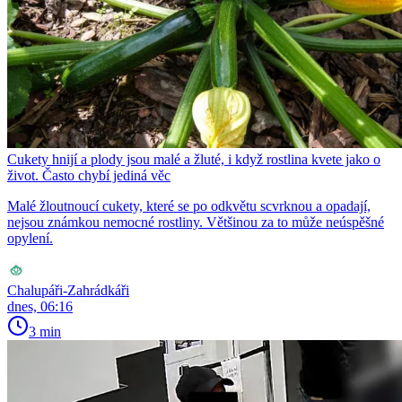
Cukety hnijí a plody jsou malé a žluté, i když rostlina kvete jako o
život. Často chybí jediná věc
Malé žloutnoucí cukety, které se po odkvětu scvrknou a opadají,
nejsou známkou nemocné rostliny. Většinou za to může neúspěšné
opylení.
Chalupáři-Zahrádkáři
dnes, 06:16
3 min