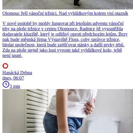
Olomouc řeší vánoční tržnici. Nad vyhlídkovým kolem visí otazník
V nové podobě by mohly fungovat při letošním adventu vánoční
trhy na ploše tržnice v centru Olomouce. Radnice již vysoutěžila
dodavatele kluziště, který je odlišný oproti předchozím letům. Brzy
pak bude městská firma Výstaviště Flora, coby správce tržnice,
hledat společnost, která bude zajišťovat stánky a další prvky trhů.
Zda na ploše stejně jako loni vyroste také vyhlídkové kolo, ještě
není jasné.
Hanácká Drbna
dnes, 06:07
3 min