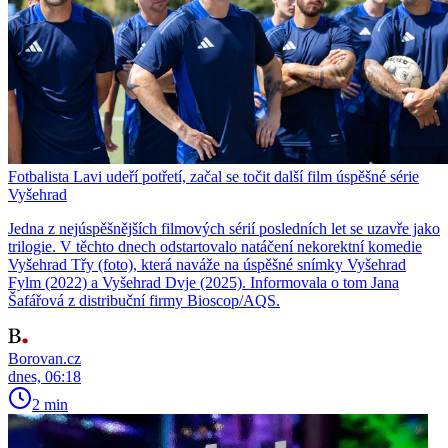
Fotbalista Lavi udeří potřetí, začal se točit další film úspěšné série
Vyšehrad
Jedna z nejúspěšnějších filmových sérií posledních let se uzavře jako
trilogie. V těchto dnech odstartovalo natáčení nekorektní komedie
Vyšehrad Třy (foto), která naváže na úspěšné snímky Vyšehrad
Fylm (2022) a Vyšehrad Dvje (2025). Informovala o tom Jana
Šafářová z distribuční firmy Bioscop/AQS.
Borovan.cz
dnes, 06:18
2 min