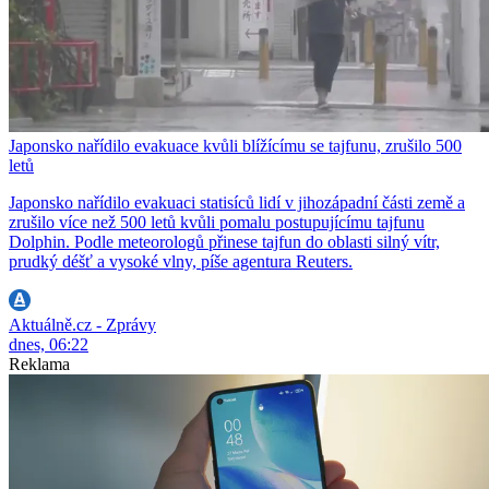
Japonsko nařídilo evakuace kvůli blížícímu se tajfunu, zrušilo 500
letů
Japonsko nařídilo evakuaci statisíců lidí v jihozápadní části země a
zrušilo více než 500 letů kvůli pomalu postupujícímu tajfunu
Dolphin. Podle meteorologů přinese tajfun do oblasti silný vítr,
prudký déšť a vysoké vlny, píše agentura Reuters.
Aktuálně.cz - Zprávy
dnes, 06:22
Reklama