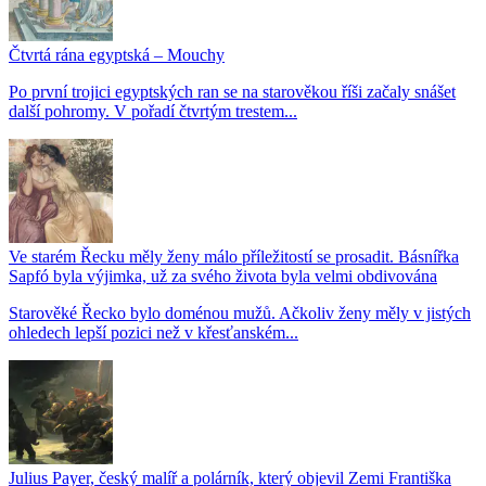
Čtvrtá rána egyptská – Mouchy
Po první trojici egyptských ran se na starověkou říši začaly snášet
další pohromy. V pořadí čtvrtým trestem...
Ve starém Řecku měly ženy málo příležitostí se prosadit. Básnířka
Sapfó byla výjimka, už za svého života byla velmi obdivována
Starověké Řecko bylo doménou mužů. Ačkoliv ženy měly v jistých
ohledech lepší pozici než v křesťanském...
Julius Payer, český malíř a polárník, který objevil Zemi Františka