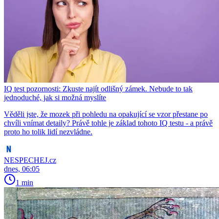
IQ test pozornosti: Zkuste najít odlišný zámek. Nebude to tak
jednoduché, jak si možná myslíte
Věděli jste, že mozek při pohledu na opakující se vzor přestane po
chvíli vnímat detaily? Právě tohle je základ tohoto IQ testu - a právě
proto ho tolik lidí nezvládne.
NESPECHEJ.cz
dnes, 06:05
1 min