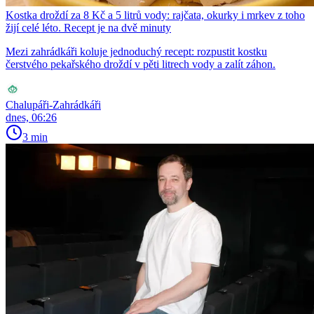
Kostka droždí za 8 Kč a 5 litrů vody: rajčata, okurky i mrkev z toho
žijí celé léto. Recept je na dvě minuty
Mezi zahrádkáři koluje jednoduchý recept: rozpustit kostku
čerstvého pekařského droždí v pěti litrech vody a zalít záhon.
Chalupáři-Zahrádkáři
dnes, 06:26
3 min