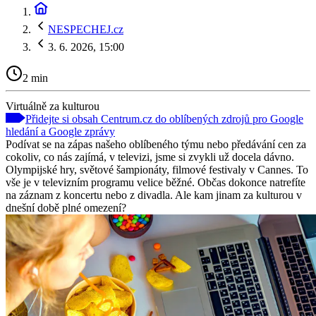
NESPECHEJ.cz
3. 6. 2026, 15:00
2 min
Virtuálně za kulturou
Přidejte si obsah Centrum.cz do oblíbených zdrojů pro Google
hledání a Google zprávy
Podívat se na zápas našeho oblíbeného týmu nebo předávání cen za
cokoliv, co nás zajímá, v televizi, jsme si zvykli už docela dávno.
Olympijské hry, světové šampionáty, filmové festivaly v Cannes. To
vše je v televizním programu velice běžné. Občas dokonce natrefíte
na záznam z koncertu nebo z divadla. Ale kam jinam za kulturou v
dnešní době plné omezení?