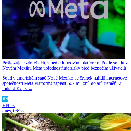
Poškozujete zdraví dětí, změňte fungování platforem. Podle soudu v
Novém Mexiku Meta upřednostňuje zisky před bezpečím uživatelů
Soud v americkém státě Nové Mexiko ve čtvrtek nařídil internetové
společnosti Meta Platforms zaplatit 567 milionů dolarů (téměř 12
miliard Kč) za...
HN.cz
dnes, 06:18