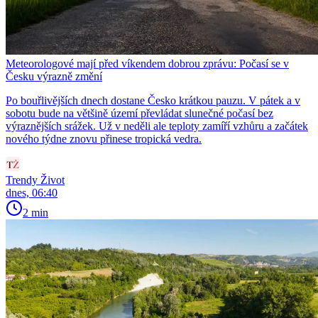
Meteorologové mají před víkendem dobrou zprávu: Počasí se v
Česku výrazně změní
Po bouřlivějších dnech dostane Česko krátkou pauzu. V pátek a v
sobotu bude na většině území převládat slunečné počasí bez
výraznějších srážek. Už v neděli ale teploty zamíří vzhůru a začátek
nového týdne znovu přinese tropická vedra.
Trendy Život
dnes, 06:40
2 min