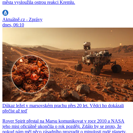
města vysloužila ostrou reakci Kremlu.
Aktuálně.cz - Zprávy
dnes, 06:10
Důkaz ležel v marsovském prachu přes 20 let. Vědci ho dokázali
přečíst až teď
Rover Spirit přestal na Marsu komunikovat v roce 2010 a NASA
jeho misi oficiálně ukončila o rok později. Zdálo by se proto, že
pokud nám měl něco zásadního prozradit o minulosti rudé planety,