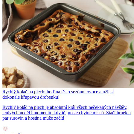
Rychlý koláč na plech: hoď na těsto sezónní ovoce a užij si
dokonale křupavou drobenku!
Rychlý koláč na plech je absolutní král všech nečekaných návštěv,
lenivých neděl i momentů, kdy tě proste chytne mlsná. Stačí hrnek a
pár surovin a hostina může začít!