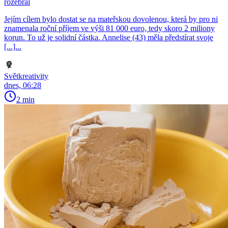
rozebral
Jejím cílem bylo dostat se na mateřskou dovolenou, která by pro ni
znamenala roční příjem ve výši 81 000 euro, tedy skoro 2 miliony
korun. To už je solidní částka. Annelise (43) měla předstírat svoje
[...]...
Světkreativity
dnes, 06:28
2 min