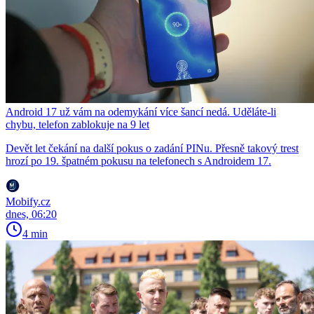
Android 17 už vám na odemykání více šancí nedá. Uděláte-li
chybu, telefon zablokuje na 9 let
Devět let čekání na další pokus o zadání PINu. Přesně takový trest
hrozí po 19. špatném pokusu na telefonech s Androidem 17.
Mobify.cz
dnes, 06:20
4 min