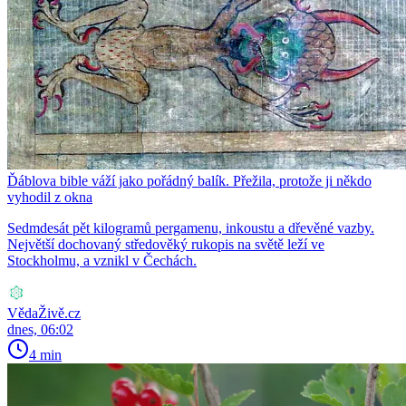
Ďáblova bible váží jako pořádný balík. Přežila, protože ji někdo
vyhodil z okna
Sedmdesát pět kilogramů pergamenu, inkoustu a dřevěné vazby.
Největší dochovaný středověký rukopis na světě leží ve
Stockholmu, a vznikl v Čechách.
VědaŽivě.cz
dnes, 06:02
4 min