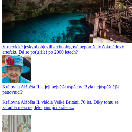
V mexické jeskyni objevili archeologové neporušený čokoládový
artefakt. Dá se po(u)žít i po 2000 letech?
Královna Alžběta II. a její největší úspěchy. Byla nejúspěšnější
panovnicí?
Královna Alžběta II. vládla Velké Británii 70 let. Díky tomu se
zařadila mezi nejdéle panující krále a...