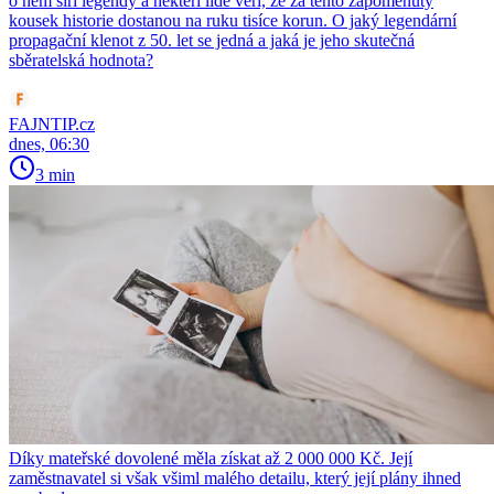
o něm šíří legendy a někteří lidé věří, že za tento zapomenutý
kousek historie dostanou na ruku tisíce korun. O jaký legendární
propagační klenot z 50. let se jedná a jaká je jeho skutečná
sběratelská hodnota?
FAJNTIP.cz
dnes, 06:30
3 min
Díky mateřské dovolené měla získat až 2 000 000 Kč. Její
zaměstnavatel si však všiml malého detailu, který její plány ihned