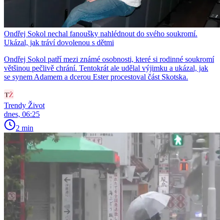
Ondřej Sokol nechal fanoušky nahlédnout do svého soukromí.
Ukázal, jak tráví dovolenou s dětmi
Ondřej Sokol patří mezi známé osobnosti, které si rodinné soukromí
většinou pečlivě chrání. Tentokrát ale udělal výjimku a ukázal, jak
se synem Adamem a dcerou Ester procestoval část Skotska.
Trendy Život
dnes, 06:25
2 min