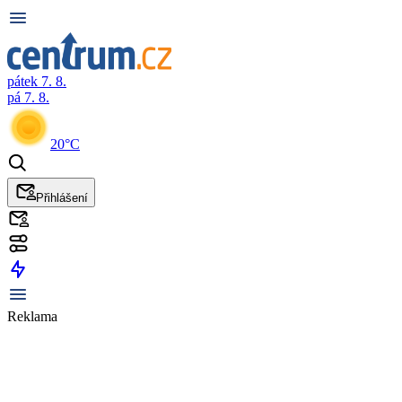
pátek 7. 8.
pá 7. 8.
20°C
Přihlášení
Reklama