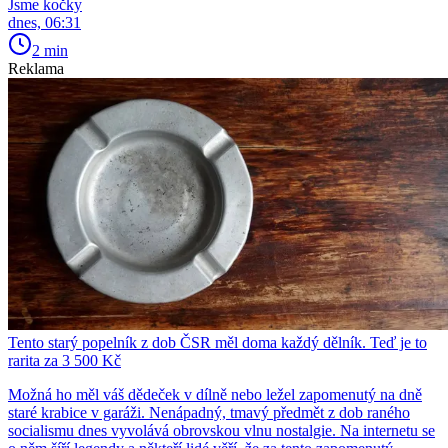
Jsme kočky
dnes, 06:31
2 min
Reklama
Tento starý popelník z dob ČSR měl doma každý dělník. Teď je to
rarita za 3 500 Kč
Možná ho měl váš dědeček v dílně nebo ležel zapomenutý na dně
staré krabice v garáži. Nenápadný, tmavý předmět z dob raného
socialismu dnes vyvolává obrovskou vlnu nostalgie. Na internetu se