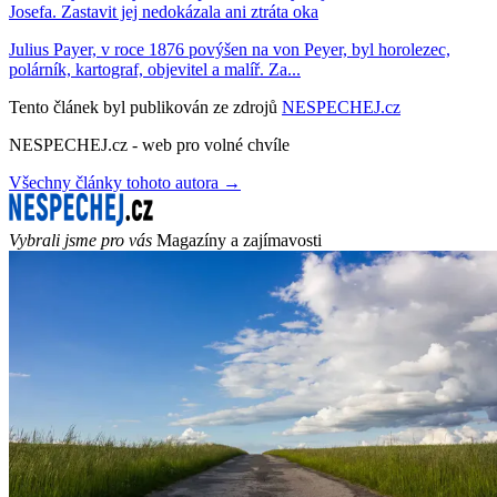
Josefa. Zastavit jej nedokázala ani ztráta oka
Julius Payer, v roce 1876 povýšen na von Peyer, byl horolezec,
polárník, kartograf, objevitel a malíř. Za...
Tento článek byl publikován ze zdrojů
NESPECHEJ.cz
NESPECHEJ.cz - web pro volné chvíle
Všechny články tohoto autora →
Vybrali jsme pro vás
Magazíny a zajímavosti