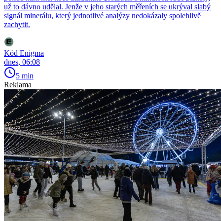
už to dávno udělal. Jenže v jeho starých měřeních se ukrýval slabý
signál minerálu, který jednotlivé analýzy nedokázaly spolehlivě
zachytit.
Kód Enigma
dnes, 06:08
5 min
Reklama