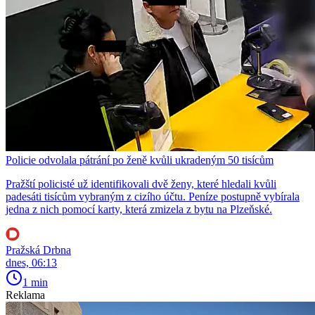
Policie odvolala pátrání po ženě kvůli ukradeným 50 tisícům
Pražští policisté už identifikovali dvě ženy, které hledali kvůli
padesáti tisícům vybraným z cizího účtu. Peníze postupně vybírala
jedna z nich pomocí karty, která zmizela z bytu na Plzeňské.
Pražská Drbna
dnes, 06:13
1 min
Reklama