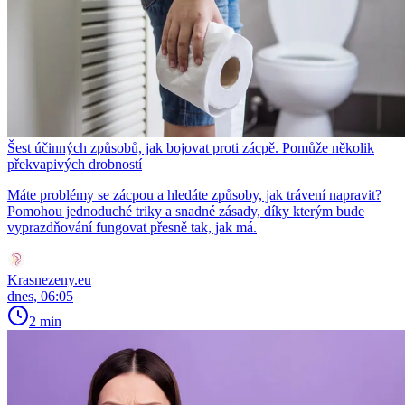
Šest účinných způsobů, jak bojovat proti zácpě. Pomůže několik
překvapivých drobností
Máte problémy se zácpou a hledáte způsoby, jak trávení napravit?
Pomohou jednoduché triky a snadné zásady, díky kterým bude
vyprazdňování fungovat přesně tak, jak má.
Krasnezeny.eu
dnes, 06:05
2 min