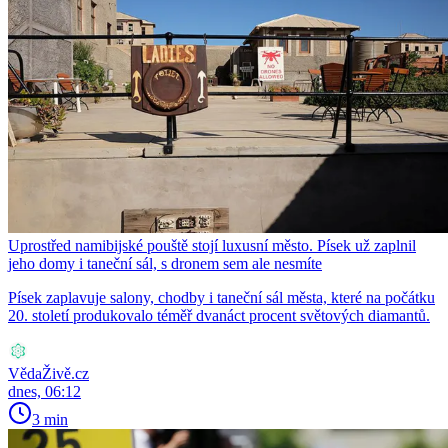
Uprostřed namibijské pouště stojí luxusní město. Písek už zaplnil
jeho domy i taneční sál, s dronem sem ale nesmíte
Písek zaplavuje salony, chodby i taneční sál města, které na počátku
20. století produkovalo téměř dvanáct procent světových diamantů.
VědaŽivě.cz
dnes, 06:12
3 min