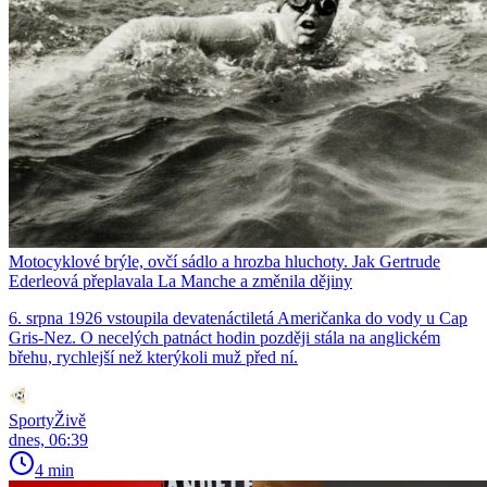
Motocyklové brýle, ovčí sádlo a hrozba hluchoty. Jak Gertrude
Ederleová přeplavala La Manche a změnila dějiny
6. srpna 1926 vstoupila devatenáctiletá Američanka do vody u Cap
Gris-Nez. O necelých patnáct hodin později stála na anglickém
břehu, rychlejší než kterýkoli muž před ní.
SportyŽivě
dnes, 06:39
4 min