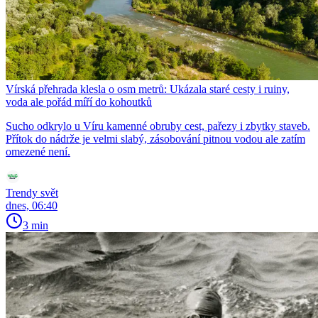
Vírská přehrada klesla o osm metrů: Ukázala staré cesty i ruiny,
voda ale pořád míří do kohoutků
Sucho odkrylo u Víru kamenné obruby cest, pařezy i zbytky staveb.
Přítok do nádrže je velmi slabý, zásobování pitnou vodou ale zatím
omezené není.
Trendy svět
dnes, 06:40
3 min