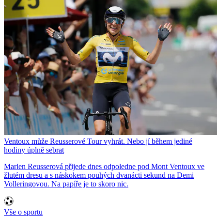
Ventoux může Reusserové Tour vyhrát. Nebo jí během jediné
hodiny úplně sebrat
Marlen Reusserová přijede dnes odpoledne pod Mont Ventoux ve
žlutém dresu a s náskokem pouhých dvanácti sekund na Demi
Volleringovou. Na papíře je to skoro nic.
Vše o sportu