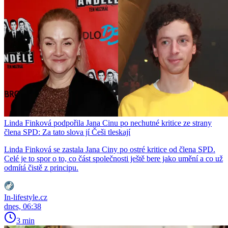
Linda Finková podpořila Jana Cinu po nechutné kritice ze strany
člena SPD: Za tato slova jí Češi tleskají
Linda Finková se zastala Jana Ciny po ostré kritice od člena SPD.
Celé je to spor o to, co část společnosti ještě bere jako umění a co už
odmítá čistě z principu.
In-lifestyle.cz
dnes, 06:38
3 min