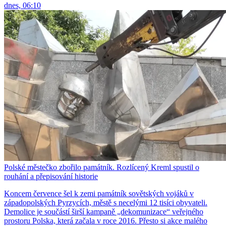
dnes, 06:10
Polské městečko zbořilo památník. Rozlícený Kreml spustil o
rouhání a přepisování historie
Koncem července šel k zemi památník sovětských vojáků v
západopolských Pyrzycích, městě s necelými 12 tisíci obyvateli.
Demolice je součástí širší kampaně „dekomunizace“ veřejného
prostoru Polska, která začala v roce 2016. Přesto si akce malého